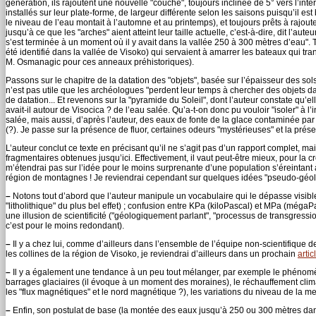
génération, ils rajoutent une nouvelle "couche", toujours inclinée de 5° vers l’inté
installés sur leur plate-forme, de largeur différente selon les saisons puisqu’il e
le niveau de l’eau montait à l’automne et au printemps), et toujours prêts à raj
jusqu’à ce que les "arches" aient atteint leur taille actuelle, c’est-à-dire, dit l’
s’est terminée à un moment où il y avait dans la vallée 250 à 300 mètres d’eau".
été identifié dans la vallée de Visoko) qui servaient à amarrer les bateaux qui tr
M. Osmanagic pour ces anneaux préhistoriques).
Passons sur le chapitre de la datation des "objets", basée sur l’épaisseur des sols,
n’est pas utile que les archéologues "perdent leur temps à chercher des objets 
de datation... Et revenons sur la "pyramide du Soleil", dont l’auteur constate qu’ell
avait-il autour de Visocica ? de l’eau salée. Qu’a-t-on donc pu vouloir "isoler" à l’
salée, mais aussi, d’après l’auteur, des eaux de fonte de la glace contaminée par 
(?). Je passe sur la présence de fluor, certaines odeurs "mystérieuses" et la prés
L’auteur conclut ce texte en précisant qu’il ne s’agit pas d’un rapport complet, ma
fragmentaires obtenues jusqu’ici. Effectivement, il vaut peut-être mieux, pour la cré
m’étendrai pas sur l’idée pour le moins surprenante d’une population s’éreintant
région de montagnes ! Je reviendrai cependant sur quelques idées "pseudo-géol
–
Notons tout d’abord que l’auteur manipule un vocabulaire qui le dépasse visiblemen
"litholithique" du plus bel effet) ; confusion entre KPa (kiloPascal) et MPa (még
une illusion de scientificité ("géologiquement parlant", "processus de transgressio
c’est pour le moins redondant).
–
Il y a chez lui, comme d’ailleurs dans l’ensemble de l’équipe non-scientifique 
les collines de la région de Visoko, je reviendrai d’ailleurs dans un prochain
artic
–
Il y a également une tendance à un peu tout mélanger, par exemple le phénomèn
barrages glaciaires (il évoque à un moment des moraines), le réchauffement climati
les "flux magnétiques" et le nord magnétique ?), les variations du niveau de la me
–
Enfin, son postulat de base (la montée des eaux jusqu’à 250 ou 300 mètres dans