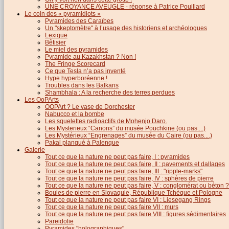
UNE CROYANCE AVEUGLE - réponse à Patrice Pouillard
Le coin des « pyramidiots »
Pyramides des Caraïbes
Un "skeptomètre" à l’usage des historiens et archéologues
Lexique
Bêtisier
Le miel des pyramides
Pyramide au Kazakhstan ? Non !
The Fringe Scorecard
Ce que Tesla n’a pas inventé
Hype hyperboréenne !
Troubles dans les Balkans
Shambhala : A la recherche des terres perdues
Les OoPArts
OOPArt ? Le vase de Dorchester
Nabucco et la bombe
Les squelettes radioactifs de Mohenjo Daro.
Les Mysterieux “Canons” du musée Pouchkine (ou pas....)
Les Mystérieux “Engrenages” du musée du Caire (ou pas....)
Pakal planqué à Palenque
Galerie
Tout ce que la nature ne peut pas faire, I : pyramides
Tout ce que la nature ne peut pas faire, II : pavements et dallages
Tout ce que la nature ne peut pas faire, III : "ripple-marks"
Tout ce que la nature ne peut pas faire, IV : sphères de pierre
Tout ce que la nature ne peut pas faire, V : conglomérat ou béton ?
Boules de pierre en Slovaquie, République Tchèque et Pologne
Tout ce que la nature ne peut pas faire VI : Liesegang Rings
Tout ce que la nature ne peut pas faire VII : murs
Tout ce que la nature ne peut pas faire VIII : figures sédimentaires
Pareidolie
Pyramides "holographiques"