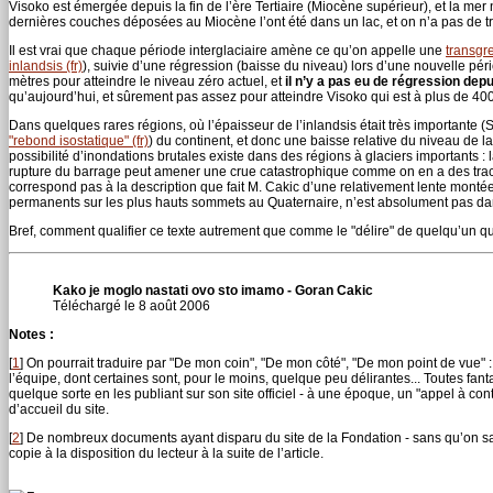
Visoko est émergée depuis la fin de l’ère Tertiaire (Miocène supérieur), et la mer
dernières couches déposées au Miocène l’ont été dans un lac, et on n’a pas de t
Il est vrai que chaque période interglaciaire amène ce qu’on appelle une
transgre
inlandsis (fr)
), suivie d’une régression (baisse du niveau) lors d’une nouvelle péri
mètres pour atteindre le niveau zéro actuel, et
il n’y a pas eu de régression depu
qu’aujourd’hui, et sûrement pas assez pour atteindre Visoko qui est à plus de 400
Dans quelques rares régions, où l’épaisseur de l’inlandsis était très importante (
"rebond isostatique" (fr)
) du continent, et donc une baisse relative du niveau de l
possibilité d’inondations brutales existe dans des régions à glaciers importants :
rupture du barrage peut amener une crue catastrophique comme on en a des tra
correspond pas à la description que fait M. Cakic d’une relativement lente mont
permanents sur les plus hauts sommets au Quaternaire, n’est absolument pas dans
Bref, comment qualifier ce texte autrement que comme le "délire" de quelqu’un qu
Kako je moglo nastati ovo sto imamo - Goran Cakic
Téléchargé le 8 août 2006
Notes :
[
1
]
On pourrait traduire par "De mon coin", "De mon côté", "De mon point de vue"
l’équipe, dont certaines sont, pour le moins, quelque peu délirantes... Toutes fan
quelque sorte en les publiant sur son site officiel - à une époque, un "appel à co
d’accueil du site.
[
2
]
De nombreux documents ayant disparu du site de la Fondation - sans qu’on sac
copie à la disposition du lecteur à la suite de l’article.