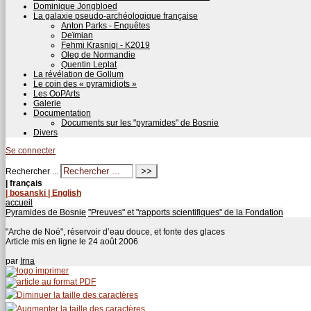
Dominique Jongbloed
La galaxie pseudo-archéologique française
Anton Parks - Enquêtes
Deïmian
Fehmi Krasniqi - K2019
Oleg de Normandie
Quentin Leplat
La révélation de Gollum
Le coin des « pyramidiots »
Les OoPArts
Galerie
Documentation
Documents sur les "pyramides" de Bosnie
Divers
Se connecter
Rechercher ...
| français
| bosanski
| English
accueil
Pyramides de Bosnie
"Preuves" et "rapports scientifiques" de la Fondation
"Arche de Noé", réservoir d’eau douce, et fonte des glaces
Article mis en ligne le
24 août 2006
par
Irna