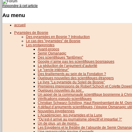
Répondre à cet article
Au menu
accueil
Pyramides de Bosnie
Des pyramides en Bosnie ? Introduction
Le cas des "pyramides" de Bosnie
Les protagonistes
Avant-propos
Semir Osmanagic
Des scientifiques "fantômes"
Google n’aime pas les scientifiques bosniaques
La séduction de l’argument d’autorité
Le "cercle intérieur"
Des tiraillements au sein de la Fondation ?
Quelques nouvelles des scientifiques étrangers
Le livre "La pyramide du Soleil de Bosnie"
Premières impressions de Robert Schoch et Colette Dowel
Quelques nouvelles du soir...
Un appel de la communauté scientifique bosnienne à Chris
Vérifications pseudo-scientifiques
Christian Schwarz-Schilling, Haut Représentant de M. Os
A défaut d’arguments scientifiques, l’équipe Osmanagic util
Nouvelles égyptiennes
L’Académicien, les pyramides et la Lune
"Qu’est-il arrivé au journalisme objectif et impartial ?"
Un de plus, un de moins...
Les Egyptiens et le théâtre de l’absurde de Semir Osmana
Une remarquable équipe d’experts