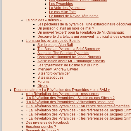
Les Pyramides
La Voix des Pyramides
Le cas Mike Tate
Le tunnel de Ravne 1ère partie
Le coin des « délires »
Les pêcheurs de la pyramide : une extraordinaire découver
Un poisson d’avril au mois de mai ?
Un nouvel "expert" pour la Fondation de M. Osmanagic !
Découverte d’artefacts qui prouvent l’artificialité des pyram
Liens sur les pyramides de Bosnie
Sur le blog d’Alun Salt
The Bosnian Pyramid: a Brief Summary
Skeptoid: The Bosnian Pyramids
Osmanagic slammed by Johan Normark
A discussion about Mr. Osmanagic’s thesis
Les "pyramides" de Bosnie sur BH Info
Interview : Andrew Lawler
Sites "pro-pyramide"
Sites sceptiques
Forums
Divers
Documentaires « La Révélation des Pyramides » et « BAM »
« La Révélation des Pyramides » : ressources
"La Révélation des Pyramides" : Sitchin ou pas Sitchin ?
"La Révélation des Pyramides" : Affirmations "vaseuses"
« La Révélation des Pyramides » : Au centre des terres émergées
« La Révélation des Pyramides » : les références de Jacques Grima
« La Révélation des Pyramides » : les références de Jacques Grimau
« La Révélation des Pyramides » : les références de Jacques Grimau
Des mystères de Facebook
Equateur penché ?
Souvenir du Japon ?