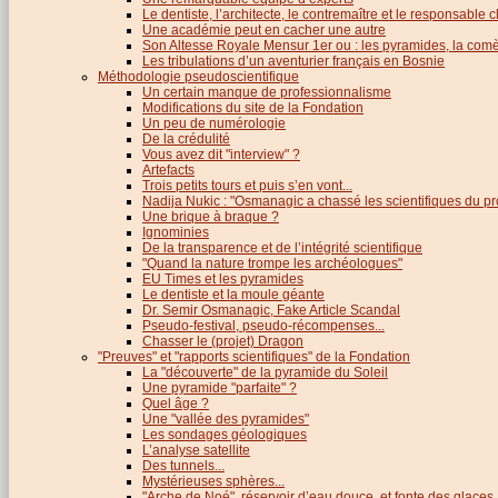
Le dentiste, l’architecte, le contremaître et le responsable cl
Une académie peut en cacher une autre
Son Altesse Royale Mensur 1er ou : les pyramides, la comèt
Les tribulations d’un aventurier français en Bosnie
Méthodologie pseudoscientifique
Un certain manque de professionnalisme
Modifications du site de la Fondation
Un peu de numérologie
De la crédulité
Vous avez dit "interview" ?
Artefacts
Trois petits tours et puis s’en vont...
Nadija Nukic : "Osmanagic a chassé les scientifiques du pr
Une brique à braque ?
Ignominies
De la transparence et de l’intégrité scientifique
"Quand la nature trompe les archéologues"
EU Times et les pyramides
Le dentiste et la moule géante
Dr. Semir Osmanagic, Fake Article Scandal
Pseudo-festival, pseudo-récompenses...
Chasser le (projet) Dragon
"Preuves" et "rapports scientifiques" de la Fondation
La "découverte" de la pyramide du Soleil
Une pyramide "parfaite" ?
Quel âge ?
Une "vallée des pyramides"
Les sondages géologiques
L’analyse satellite
Des tunnels...
Mystérieuses sphères...
"Arche de Noé", réservoir d’eau douce, et fonte des glaces