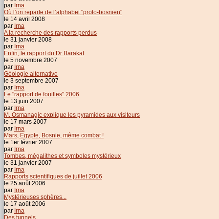
par
Irna
Où l’on reparle de l’alphabet "proto-bosnien"
le 14 avril 2008
par
Irna
A la recherche des rapports perdus
le 31 janvier 2008
par
Irna
Enfin, le rapport du Dr Barakat
le 5 novembre 2007
par
Irna
Géologie alternative
le 3 septembre 2007
par
Irna
Le "rapport de fouilles" 2006
le 13 juin 2007
par
Irna
M. Osmanagic explique les pyramides aux visiteurs
le 17 mars 2007
par
Irna
Mars, Egypte, Bosnie, même combat !
le 1er février 2007
par
Irna
Tombes, mégalithes et symboles mystérieux
le 31 janvier 2007
par
Irna
Rapports scientifiques de juillet 2006
le 25 août 2006
par
Irna
Mystérieuses sphères...
le 17 août 2006
par
Irna
Des tunnels...