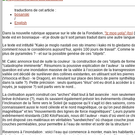
traductions de cet article :
bosanski
/
English
Dans la nouvelle rubrique apparue sur le site de la Fondation,
"Iz mog ugla" (bs)
[
texte est en bosniaque - et je doute qu’il soit jamais traduit dans une autre langue
Le texte est intitutlé "Kako je moglo nastati ovo sto imamo i kako mi to gledamo 
comment nous le considérons aujourd’hui, après 100 jours de travail". Comme le titre
plus de pyramides ? - et sur la possible genèse de ces "objets".
M. Cakic annonce tout de suite la couleur : la construction de ces "objets de form
"catastrophe imminente". Résumons la poussive explication de l’auteur : la vallée 
question est une inondation massive de la vallée à l’occasion de la transgression 
vallée ont décidé de surélever des collines existantes, en utilisant soit les pierres
(Visocica et Buci - le Dragon), en moulant sur place des blocs de pierre synthétiq
dans la salle ?). Petite précision : seuls quelques "élus" ont eu droit à accéder à 
noyés, je suppose ?) soit partis vers le nord...
La civilisation ayant construit ces "arches" était tout à fait avancée : non seulem
brève échéance (?), mais ils savaient également prévoir les évènements climat
l’inclinaison de la Terre vers le Soleil (je suppose qu’il s’agit ici des saisons, c
connaissaient aussi le nord céleste et le nord magnétique, ce qu’on peut déduire d
magnétique" et les "mouvements des lignes de force magnétiques". Leurs pyramide
extrêmement résistants (180 KiloPascals, nous dit l’auteur - mais d’où vient ce ch
ils ont disposé ces matériaux en véritables "sandwiches" où chaque couche joue u
couches perméables, pour permettre à l’eau de rentrer et sortir de la structure !
Revenons à l’inondation : voici l’eau qui commence à monter, mais les habitants 