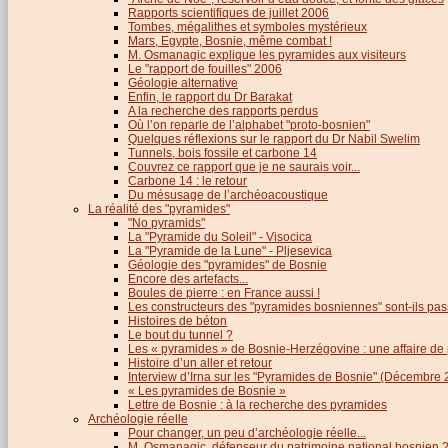
Rapports scientifiques de juillet 2006
Tombes, mégalithes et symboles mystérieux
Mars, Egypte, Bosnie, même combat !
M. Osmanagic explique les pyramides aux visiteurs
Le "rapport de fouilles" 2006
Géologie alternative
Enfin, le rapport du Dr Barakat
A la recherche des rapports perdus
Où l’on reparle de l’alphabet "proto-bosnien"
Quelques réflexions sur le rapport du Dr Nabil Swelim
Tunnels, bois fossile et carbone 14
Couvrez ce rapport que je ne saurais voir...
Carbone 14 : le retour
Du mésusage de l’archéoacoustique
La réalité des "pyramides"
"No pyramids"
La "Pyramide du Soleil" - Visocica
La "Pyramide de la Lune" - Pljesevica
Géologie des "pyramides" de Bosnie
Encore des artefacts...
Boules de pierre : en France aussi !
Les constructeurs des "pyramides bosniennes" sont-ils pas
Histoires de béton
Le bout du tunnel ?
Les « pyramides » de Bosnie-Herzégovine : une affaire de
Histoire d’un aller et retour
Interview d’Irna sur les "Pyramides de Bosnie" (Décembre 
« Les pyramides de Bosnie »
Lettre de Bosnie : à la recherche des pyramides
Archéologie réelle
Pour changer, un peu d’archéologie réelle...
M. Osmanagic, défenseur du patrimoine national bosnien 