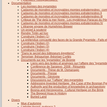
Documentation
Les momies des pyramides
Cadavres de monstres et incroyables momies extraterrestres : com
Cadavres de monstres et incroyables momies extraterrestres II
Cadavres de monstres et incroyables momies extraterrestres III
Critique de “Par delà la mer Noire : Les mystérieux Paracas du Pé
Cadavres de monstres et incroyables momies extraterrestres IV
L’étrange voyage de Humphries Brewer
Un projet à soutenir
Rendre Tintin ad hoc
Construire l’Indien (1)
La prétendue concavité des faces de la Grande Pyramide - Faits et 
Construire l’Indien (2)
Construire l’Indien (3)
Construire l’Indien (4)
"Dans le secret des bâtisseurs égyptiens"
Terroriser, thésauriser, théoriser Cortés
Documents sur les "pyramides" de Bosnie
Liens vers des textes et analyses sur l’affaire des "pyrami
Conférence de Sarajevo, 2008 - Résumés
Documents - Thèse de M. Osmanagic
Documents - Presse
Documents - Géologie
Discussions sur "l’affaire" des pyramides
Addressing Invented Heritage : the Case of the Bosnian P
Authority and the production of knowledge in archaeology
Bosnia and Herzegovina : Cultural Heritage on the Brink
The Biggest Hoax In History
Buried Land
Divers
Mue d’automne
Liebster Award, quésaco ?