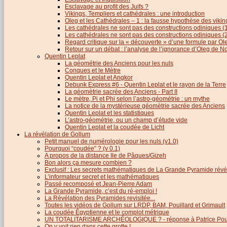
Esclavage au profit des Juifs ?
Vikings, Templiers et cathédrales : une introduction
Oleg et les Cathédrales – 1 : la fausse hypothèse des viki
Les cathédrales ne sont pas des constructions odiniques (
Les cathédrales ne sont pas des constructions odiniques (
Regard critique sur la « découverte » d’une formule par 
Retour sur un débat : l’analyse de l’ignorance d’Oleg de 
Quentin Leplat
La géométrie des Anciens pour les nuls
Conques et le Mètre
Quentin Leplat et Angkor
Debunk Express #6 - Quentin Leplat et le rayon de la Terre
La géomètrie sacrée des Anciens - Part II
Le mètre, Pi et Phi selon l’astro-géométrie : un mythe
La notice de la mystérieuse géomètrie sacrée des Anciens
Quentin Leplat et les statistiques
L’astro-géométrie, ou un champ d’étude vide
Quentin Leplat et la coudée de Licht
La révélation de Gollum
Petit manuel de numérologie pour les nuls (v1.0)
Pourquoi “coudée” ? (v 0.1)
A propos de la distance Ile de Pâques/Gizeh
Bon alors ça mesure combien ?
Exclusif : Les secrets mathématiques de La Grande Pyramide révél
L’informateur secret et les mathématiques
Passé recomposé et Jean-Pierre Adam
La Grande Pyramide, c’est du ré-emploi !
La Révélation des Pyramides revisitée...
Toutes les vidéos de Gollum sur LRDP, BAM, Pouillard et Grimault
La coudée Égyptienne et le complot métrique
UN TOTALITARISME ARCHÉOLOGIQUE ? - réponse à Patrice Poui
On y voit rien dans cette grotte !