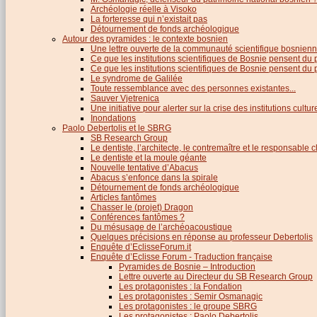
Archéologie réelle à Visoko
La forteresse qui n’existait pas
Détournement de fonds archéologique
Autour des pyramides : le contexte bosnien
Une lettre ouverte de la communauté scientifique bosnien
Ce que les institutions scientifiques de Bosnie pensent du
Ce que les institutions scientifiques de Bosnie pensent du p
Le syndrome de Galilée
Toute ressemblance avec des personnes existantes...
Sauver Vjetrenica
Une initiative pour alerter sur la crise des institutions cultu
Inondations
Paolo Debertolis et le SBRG
SB Research Group
Le dentiste, l’architecte, le contremaître et le responsable cl
Le dentiste et la moule géante
Nouvelle tentative d’Abacus
Abacus s’enfonce dans la spirale
Détournement de fonds archéologique
Articles fantômes
Chasser le (projet) Dragon
Conférences fantômes ?
Du mésusage de l’archéoacoustique
Quelques précisions en réponse au professeur Debertolis
Enquête d’EclisseForum.it
Enquête d’Eclisse Forum - Traduction française
Pyramides de Bosnie – Introduction
Lettre ouverte au Directeur du SB Research Group
Les protagonistes : la Fondation
Les protagonistes : Semir Osmanagic
Les protagonistes : le groupe SBRG
Les protagonistes : Paolo Debertolis