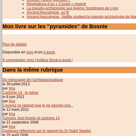
Révélations d’un « Conspi » repenti
La pseudo-archéologie aux Apéros Sceptiques de Lyon
Ancient Apocalypse, un fil
Ancient Apocalypse : Netflix soutient la pseudo-archéologie de H
Mon livre sur les "pyramides" de Bosnie
Plus de détails
Disponible en
livre
et en
e-book
.
À commander chez l’éditeur Book-e-book !
Dans la même rubrique
Du mésusage de l’archéoacoustique
le 30 juillet 2013
par
Irna
Carbone 14 : le retour
le 8 juin 2011
par
Irna
Couvrez ce rapport que je ne saurais voir...
le 12 mars 2011
par
Irna
Tunnels, bois fossile et carbone 14
le 21 septembre 2008
par
Irna
Quelques réflexions sur le rapport du Dr Nabil Swelim
le 25 août 2008