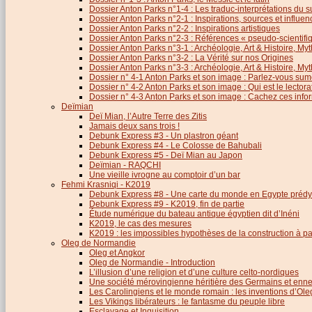
Dossier Anton Parks n°1-4 : Les traduc-interprétations du s
Dossier Anton Parks n°2-1 : Inspirations, sources et influen
Dossier Anton Parks n°2-2 : Inspirations artistiques
Dossier Anton Parks n°2-3 : Références « pseudo-scientifiq
Dossier Anton Parks n°3-1 : Archéologie, Art & Histoire, M
Dossier Anton Parks n°3-2 : La Vérité sur nos Origines
Dossier Anton Parks n°3-3 : Archéologie, Art & Histoire, M
Dossier n° 4-1 Anton Parks et son image : Parlez-vous sum
Dossier n° 4-2 Anton Parks et son image : Qui est le lector
Dossier n° 4-3 Anton Parks et son image : Cachez ces infor
Deïmian
Deï Mian, l’Autre Terre des Zitis
Jamais deux sans trois !
Debunk Express #3 - Un plastron géant
Debunk Express #4 - Le Colosse de Bahubali
Debunk Express #5 - Deï Mian au Japon
Deïmian - RAQCHI
Une vieille ivrogne au comptoir d’un bar
Fehmi Krasniqi - K2019
Debunk Express #8 - Une carte du monde en Egypte prédy
Debunk Express #9 - K2019, fin de partie
Étude numérique du bateau antique égyptien dit d’Inéni
K2019, le cas des mesures
K2019 : les impossibles hypothèses de la construction à par
Oleg de Normandie
Oleg et Angkor
Oleg de Normandie - Introduction
L’illusion d’une religion et d’une culture celto-nordiques
Une société mérovingienne héritière des Germains et en
Les Carolingiens et le monde romain : les inventions d’O
Les Vikings libérateurs : le fantasme du peuple libre
Esclavage et Inquisition