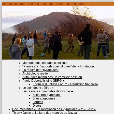
Aller au contenu
|
Aller à la recherche
|
Aller au pied de page
Méthodologie pseudoscientifique
"Preuves" et "rapports scientifiques" de la Fondation
La réalité des "pyramides"
Archéologie réelle
Autour des pyramides : le contexte bosnien
Paolo Debertolis et le SBRG
►
Enquête d’Eclisse Forum - Traduction française
Le coin des « délires »
Liens sur les pyramides de Bosnie
►
Sites "pro-pyramide"
Sites sceptiques
Forums
Divers
Documentaires « La Révélation des Pyramides » et « BAM »
Thierry Jamin et l’affaire des momies de Nazca