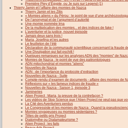
Première Pley d’Égypte, ou Je suis sur Legend (1)
Thierry Jamin et l’affaire des momies de Nazca
Thierry Jamin et les Zitis
« Momies aliens » du Pérou : le point de vue d’une archéozoolog
De l’anonymat et de l’argument d’autorité
Une momie nommée Irna
De la multiplication des momies... et des indices de fake !
L’aventurier et la justice, nouvel épisode
Jamais deux sans trois !
Maria, Josefina et les autres
Le feuilleton de l’été
Déclaration de la communauté scientifique concernant la fraude d
Une Divulgation qui fait pschitt !
Quelques remarques sur les analyses ADN des "momies" de Nazc
Momies de Nazca : le point de vue des paléontologues
ADN mitochondrial et momies "aliens"
Nouvelles de Nazca
ADN : de l’importance du protocole d’extraction
Nouvelles de Nazca - Suite
Compte-rendu d’examen de documents - affaire des momies de N
Réflexions sur « les fameux indices de fraude »
Nouvelles de Nazca - Saison 1, épisode 3
Jamineries
Alien Project : Maria, la preuve de la contrefaçon ?
Les vidéos de Stop Science que l’Alien Project ne veut pas que vo
La Cité des Aventuriers perdus
Le Congressiste et les momies de Nazca : Quand la pseudoscience
Momies voyageuses ou momies sédentaires ?
Têtes de petits gris Project
Diatomythe ou Diatamateurisme ?
Alien Project : les faits
Beaux-Arts Project