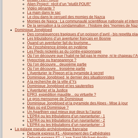
Alien Project : récit d’un "plutôt POUR"
Vidéo gênante ?
La main dans le sac
Le clou dans le cercueil des momies de Nazca
Momies de Nasca : La communauté scientifique nationale et inter
De la sensation à la condamnation : l’histoire des "momies de Naz
Dominique Jongbloed
Des conséquences tragiques d’un poisson d’avril - bis repetita pla
Les tribulations d’un aventurier français en Bosnie
Quand un aventurier fait du tourisme...
De l’incohérence érigée en système
Les Pieds nickelés as du contre-espionnage
Où l’on découvre que l’habit ne fait pas le moine, ni le chapeau l’A
Hypocrisie ou transparence ?
Où l’on découvre... deuxième partie
Où l’on découvre... troisième partie
L’Aventurier, le Pigeon et la pyramide à secret
Dominique Jongbloed, le dernier des situationnistes
A la recherche de la ville d’Ys
Dominique Jongbloed et les sauterelles
L’Aventurier et la Justice
EPR3, expédition maudite... ou virtuelle ?
Le gros mensonge de Dominique
Dominique Jongbloed et la pyramide des Alpes - Mise à jour
Mais où est Dominique ?
Un Agarthien vaut mieux que deux tu l’auras
L’EPR4 ou les tribulations d’un navranturier - 1
L’EPR4 ou les tribulations d’un navranturier - 2
L’EPR4 ou les tribulations d’un navranturier - 3
La galaxie pseudo-archéologique française
Debunk express #1 - Alignement des Cathédrales
Debunk express #2 - L’axe Saint Michael-Apollo