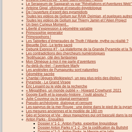
Le Serapeum de Saqqarah vu par "Révélations et Aventures Web"
Antoine Gigal, ufologue et pseudo-égyptologue
De l’ouverture d’esprit des pyramidiots
Toutes les vidéos de Gollum sur RAW, Deimian, et quelques autres.
Toutes les vidéos de Gollum sur Thierry Jamin et l’Alien Project
Un bien Curieux Moment...
Liberté d’expression à géométrie variable
Primosophie generator
Primosophons !
Les Tablettes d’émeraudes de Thoth l’Atlante, mythe ou réalité ?
Bleuette Diot - Le tertre sacré
Debunk Express #7 - La plateforme de la Grande Pyramide et la T
Les contradictions des chercheurs numérologues
Teotihuacan, cité des fantasmes
Mon Olmèque à moi il me parle d’aventures
Au-delà du réel - l’aventure Marty
Les andésites de Pumapunku sont naturelles
Géométrie sacrée
Chantal (Jègues-Wolkiewiez), un peu plus près des étoiles !
Pyramide - Le Grand Virage
Éric Lesaint ou le vide de la recherche
« Mégalithes, un monde oublié » - Howard Crowhurst, 2021
Google Earth et la pseudo-histoire : l’outil absolu ?
Julie Couvreur ou le plagiat permanent
Pseudo-archéologie, dialogue et censure
Les papyrus de la mer Rouge : une épine dans le pied de la pyra
Les mesures anciennes et le modèle de 180 cm
Géo et Science et Vie : deux magazines qui ont basculé dans la 
Anton Parks - Enquêtes
Dossier n°1-1 : Anton Parks, expertise linguistique
Dossier Anton Parks n°1-2 : De la codification du Bullshit
Dossier n°1-3 : Anton Parks, le Messie et le latin