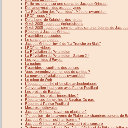
Petite recherche sur une source de Jacques Grimault
De l’anonymat et des pseudonymes
"La Révélation des Pyramides" : Mètre et pyramidion
LRDP : opus 2 ?
De la Lune, de Kubrick et des miroirs
Gizeh 2005 : quelques (im)précisions
Gizeh 2005 : quelques commentaires sur une réponse de Jacques
Réponse à Jacques Grimault
Pyramidion et pseudos
Le sarcophage perdu
Jacques Grimault invité de "La Tronche en Biais"
LRDP en vidéos
La Révélation du Pyramidion
La Révélation du Pyramidion - Saison 2 !
Les pyramides d’Égypte
La rupture
Pyramides et cueillette des cerises
Vous reprendrez bien un peu de cerises ?
La nouvelle révélation des pyramides !
Le retour de Web
L’équateur penché et les sites archéologiques
Conversation inachevée avec Patrice Pouillard
Les grottes de Barabar
Barabar : les grottes impossibles ?
Résonances des grottes de Barabar. Ou pas.
Réponse à Patrice Pouillard
Mesures médiévales
Jacques Grimault, savant ou plagiaire ?
"Perception - de la caverne de Platon aux chambres sonores de B
Jacques Grimault est-il antisémite ?
Jacques Grimault (et Julie Couvreur) et la censure
Traitement Linguistique : De l’Art de l’Alpha et du Bêta : ou lettre