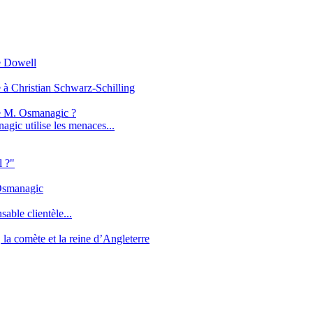
e Dowell
 à Christian Schwarz-Schilling
de M. Osmanagic ?
agic utilise les menaces...
l ?"
 Osmanagic
sable clientèle...
la comète et la reine d’Angleterre