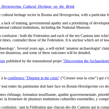
_Herzegovina_Cultural_Heritage_on_the_Brink
 cultural heritage sector in Bosnia and Herzegovina, with a particular f
lack of training, governmental apathy and a prioritizing of developme
tional cultural institutions, including the National Museum.
to confusion : both the Federation and each of the ten Cantons into whic
 times, contradict those of the Federation. It is unclear which set of la
chaeology’. Several years ago, a self-styled ‘amateur archaeologist’ cl
een disastrous, and some of these outcomes will be detailed.
ists
published by the transnational projet
"Discovering the Archaeologi
 à la
conférence "Digging in the crisis"
("Creuser sous la crise") qui s
tout entier du patrimoine doit faire face en Bosnie-Herzégovine ces dern
res chômage, formation insuffisante, apathie gouvernementale, priorit
ec la fermeture de plusieurs institutions culturelles essentielles, y com
a confusion : tant la Fédération que chacun des dix Cantons qui la compo