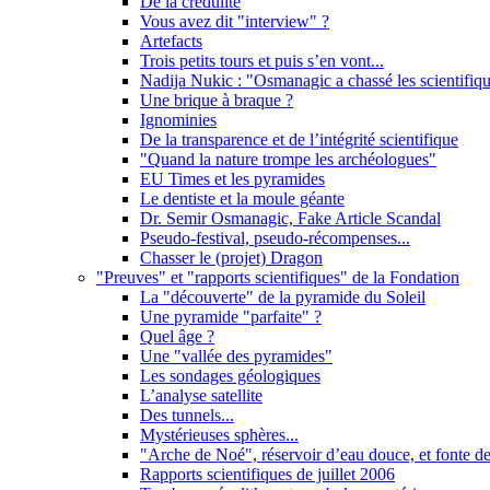
De la crédulité
Vous avez dit "interview" ?
Artefacts
Trois petits tours et puis s’en vont...
Nadija Nukic : "Osmanagic a chassé les scientifiqu
Une brique à braque ?
Ignominies
De la transparence et de l’intégrité scientifique
"Quand la nature trompe les archéologues"
EU Times et les pyramides
Le dentiste et la moule géante
Dr. Semir Osmanagic, Fake Article Scandal
Pseudo-festival, pseudo-récompenses...
Chasser le (projet) Dragon
"Preuves" et "rapports scientifiques" de la Fondation
La "découverte" de la pyramide du Soleil
Une pyramide "parfaite" ?
Quel âge ?
Une "vallée des pyramides"
Les sondages géologiques
L’analyse satellite
Des tunnels...
Mystérieuses sphères...
"Arche de Noé", réservoir d’eau douce, et fonte de
Rapports scientifiques de juillet 2006