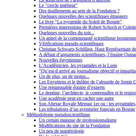
Le "cercle intérieur"
Des tiraillements au sein de la Fondation ?
Quelques nouvelles des scientifiques étrangers
Le livre "La pyramide du Soleil de Bosnie"
Premières impressions de Robert Schoch et Colett
Quelques nouvelles du soir...
Un appel de la communauté scientifique bosnienne
Vérifications pseudo-scientifiques
Christian Schwarz-Schilling, Haut Représentant 
A défaut d’arguments scientifiques, l’équipe Osman
Nouvelles égyptiennes
L’Académicien, les pyramides et la Lune
"Qu’est-il arrivé au journalisme objectif et impartia
Un de plus, un de moins...
Les Egyptiens et le théâtre de l’absurde de Semir
Une remarquable équipe d’experts
Le dentiste, l’architecte, le contremaître et le respon
Une académie peut en cacher une autre
Son Altesse Royale Mensur 1er ou : les pyramides, 
Les tribulations d’un aventurier français en Bosnie
Méthodologie pseudoscientifique
Un certain manque de professionnalisme
Modifications du site de la Fondation
Un peu de numérologie