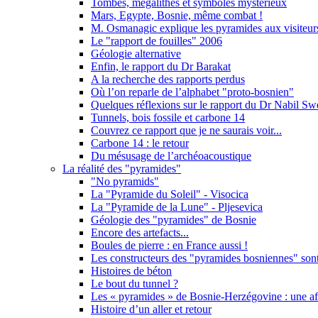
Tombes, mégalithes et symboles mystérieux
Mars, Egypte, Bosnie, même combat !
M. Osmanagic explique les pyramides aux visiteur
Le "rapport de fouilles" 2006
Géologie alternative
Enfin, le rapport du Dr Barakat
A la recherche des rapports perdus
Où l’on reparle de l’alphabet "proto-bosnien"
Quelques réflexions sur le rapport du Dr Nabil Sw
Tunnels, bois fossile et carbone 14
Couvrez ce rapport que je ne saurais voir...
Carbone 14 : le retour
Du mésusage de l’archéoacoustique
La réalité des "pyramides"
"No pyramids"
La "Pyramide du Soleil" - Visocica
La "Pyramide de la Lune" - Pljesevica
Géologie des "pyramides" de Bosnie
Encore des artefacts...
Boules de pierre : en France aussi !
Les constructeurs des "pyramides bosniennes" sont-
Histoires de béton
Le bout du tunnel ?
Les « pyramides » de Bosnie-Herzégovine : une aff
Histoire d’un aller et retour