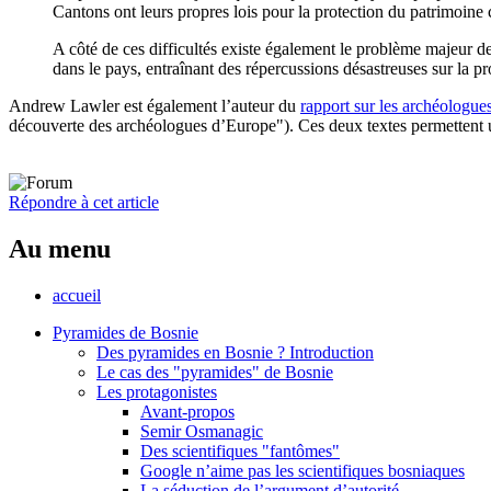
Cantons ont leurs propres lois pour la protection du patrimoine c
A côté de ces difficultés existe également le problème majeur 
dans le pays, entraînant des répercussions désastreuses sur la pr
Andrew Lawler est également l’auteur du
rapport sur les archéologu
découverte des archéologues d’Europe"). Ces deux textes permettent un
Répondre à cet article
Au menu
accueil
Pyramides de Bosnie
Des pyramides en Bosnie ? Introduction
Le cas des "pyramides" de Bosnie
Les protagonistes
Avant-propos
Semir Osmanagic
Des scientifiques "fantômes"
Google n’aime pas les scientifiques bosniaques
La séduction de l’argument d’autorité