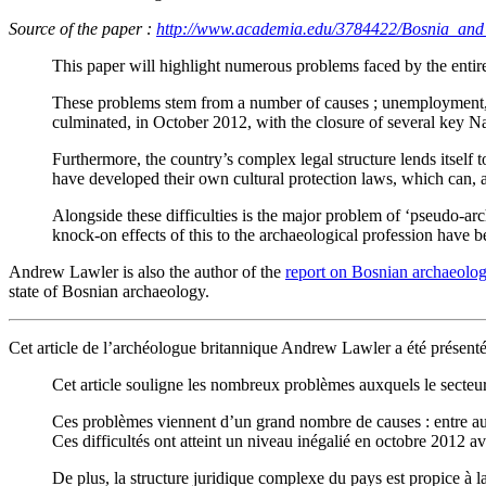
Source of the paper :
http://www.academia.edu/3784422/Bosnia_and
This paper will highlight numerous problems faced by the entire
These problems stem from a number of causes ; unemployment, a 
culminated, in October 2012, with the closure of several key Na
Furthermore, the country’s complex legal structure lends itself 
have developed their own cultural protection laws, which can, at
Alongside these difficulties is the major problem of ‘pseudo-ar
knock-on effects of this to the archaeological profession have b
Andrew Lawler is also the author of the
report on Bosnian archaeolog
state of Bosnian archaeology.
Cet article de l’archéologue britannique Andrew Lawler a été présenté
Cet article souligne les nombreux problèmes auxquels le secteur 
Ces problèmes viennent d’un grand nombre de causes : entre aut
Ces difficultés ont atteint un niveau inégalié en octobre 2012 av
De plus, la structure juridique complexe du pays est propice à l