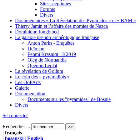
Sites sceptiques
Forums
Divers
Documentaires « La Révélation des Pyramides » et « BAM »
Thierry Jamin et l’affaire des momies de Nazca
Dominique Jongbloed
La galaxie pseudo-archéologique française
Anton Parks - Enquêtes
Deïmian
Fehmi Krasniqi - K2019
Oleg de Normandie
Quentin Leplat
La révélation de Gollum
Le coin des « pyramidiots »
Les OoPArts
Galerie
Documentation
Documents sur les "pyramides" de Bosnie
Divers
Se connecter
Rechercher ...
| français
| bosanski
| English