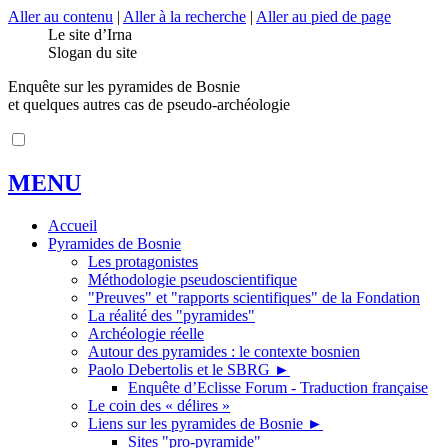
Aller au contenu
|
Aller à la recherche
|
Aller au pied de page
Le site d’Irna
Slogan du site
Enquête sur les pyramides de Bosnie
et quelques autres cas de pseudo-archéologie
MENU
Accueil
Pyramides de Bosnie
Les protagonistes
Méthodologie pseudoscientifique
"Preuves" et "rapports scientifiques" de la Fondation
La réalité des "pyramides"
Archéologie réelle
Autour des pyramides : le contexte bosnien
Paolo Debertolis et le SBRG
►
Enquête d’Eclisse Forum - Traduction française
Le coin des « délires »
Liens sur les pyramides de Bosnie
►
Sites "pro-pyramide"