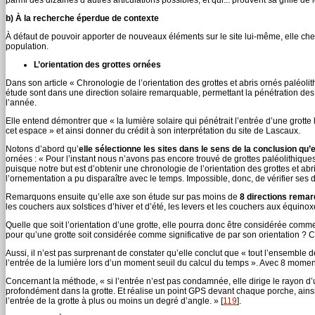
b) À la recherche éperdue de contexte
À défaut de pouvoir apporter de nouveaux éléments sur le site lui-même, elle c
population.
L’orientation des grottes ornées
Dans son article « Chronologie de l’orientation des grottes et abris ornés paléolit
étude sont dans une direction solaire remarquable, permettant la pénétration des
l’année.
Elle entend démontrer que « la lumière solaire qui pénétrait l’entrée d’une grotte 
cet espace » et ainsi donner du crédit à son interprétation du site de Lascaux.
Notons d’abord qu’
elle sélectionne les sites dans le sens de la conclusion qu’e
ornées : « Pour l’instant nous n’avons pas encore trouvé de grottes paléolithiqu
puisque notre but est d’obtenir une chronologie de l’orientation des grottes et ab
l’ornementation a pu disparaître avec le temps. Impossible, donc, de vérifier ses d
Remarquons ensuite qu’elle axe son étude sur pas moins de
8 directions remar
les couchers aux solstices d’hiver et d’été, les levers et les couchers aux équinoxe
Quelle que soit l’orientation d’une grotte, elle pourra donc être considérée comm
pour qu’une grotte soit considérée comme significative de par son orientation ? Ce
Aussi, il n’est pas surprenant de constater qu’elle conclut que « tout l’ensemble d
l’entrée de la lumière lors d’un moment seuil du calcul du temps ». Avec 8 mome
Concernant la méthode, « si l’entrée n’est pas condamnée, elle dirige le rayon d’un
profondément dans la grotte. Et réalise un point GPS devant chaque porche, ains
l’entrée de la grotte à plus ou moins un degré d’angle. »
[
119
]
.