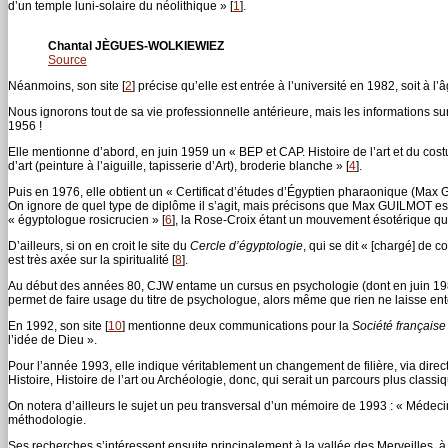
d’un temple luni-solaire du néolithique »
[
1
]
.
Chantal JÈGUES-WOLKIEWIEZ
Source
Néanmoins, son site
[
2
]
précise qu’elle est entrée à l’université en 1982, soit à l
Nous ignorons tout de sa vie professionnelle antérieure, mais les informations su
1956 !
Elle mentionne d’abord, en juin 1959 un « BEP et CAP. Histoire de l’art et du cost
d’art (peinture à l’aiguille, tapisserie d’Art), broderie blanche »
[
4
]
.
Puis en 1976, elle obtient un « Certificat d’études d’Égyptien pharaonique (Max G
On ignore de quel type de diplôme il s’agit, mais précisons que Max GUILMOT est
« égyptologue rosicrucien »
[
6
]
, la Rose-Croix étant un mouvement ésotérique qu
D’ailleurs, si on en croit le site du
Cercle d’égyptologie
, qui se dit « [chargé] de 
est très axée sur la spiritualité
[
8
]
.
Au début des années 80, CJW entame un cursus en psychologie (dont en juin 198
permet de faire usage du titre de psychologue, alors même que rien ne laisse ente
En 1992, son site
[
10
]
mentionne deux communications pour la
Société française
l’idée de Dieu ».
Pour l’année 1993, elle indique véritablement un changement de filière, via dire
Histoire, Histoire de l’art ou Archéologie, donc, qui serait un parcours plus classiq
On notera d’ailleurs le sujet un peu transversal d’un mémoire de 1993 : « Méde
méthodologie.
Ses recherches s’intéressent ensuite principalement à la vallée des Merveilles, 