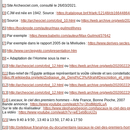
[
2
]
Site Archeociel.com, consulté le 26/03/2021.
[
3
]
CJW est née en 1942. Source :
https://catalogue.bnf.fr/ark:/12148/cb1664486
[
4
]
Source :
http://archeociel.com/crbst_10.html
ou
https://web.archive.org/web/2
[
5
]
https://booknode.com/auteur/max-guilmot/livres
[
6
]
Par exemple :
https://www.babelio.com/auteur/Max-Guilmot/37642
[
7
]
Par exemple dans le rapport 2005 de la Miviludes :
https://www.derives-sectes
[
8
]
http://www.cerclegypto.com/presentation.htm
[
9
]
« Adaptation de l’Homme sous la mer ».
[
10
]
http://archeociel.com/crbst_12.html
ou
https://web.archive.org/web/202002220
[
11
]
Bas-relief de l’Égypte antique représentant la voûte céleste et ses constellati
https://fr.wikipedia.org/wiki/Zodiaque_de_Dend%C3%A9rah#Description_et_in
[
12
]
http://archeociel.com/crbst_12.html
ou
https://web.archive.org/web/202002220
[
13
]
http://archeociel.com/crbst_12.html
ou
https://web.archive.org/web/202002220
[
14
]
Lascaux, le ciel des premiers hommes
– Arte France, Bonne Pioche, 2007
Bande annonce :
https://www.youtube.com/watch?v=3hstMdz6LuA
Sur le site du réalisateur :
https://www.stephanebegoin.com/lascaux-le-ciel-des
La vidéo :
https://www.youtube.com/watch?v=wE1ebBcoU2s
[
15
]
Vers 9:40 à 9:50 , 13:40 à 13:50, 17:40 à 17:50
[
16
]
http://zetetique.fr/analyse-du-documentaire-lascaux-le-ciel-des-premiers-h