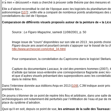
n’a rien « découvert » mais a cherché à prouver cette théorie par des mesures et 
Elle a d’abord reconstitué le ciel de l’époque avec les logiciels du planétarium 
astronomique
[
107
]
; enfin elle a comparé de nombreux points anatomiques des anim
constellations du ciel de l’époque.
Comparaison de différents visuels proposés autour de la peinture de « la Lico
Source :
Le Figaro Magazine
, samedi 11/08/2001, p. 50
Image issue de "cours" disponibles sur son site en 2013 ; les points choisi
Figaro
douze ans avant et pourtant censés s’appuyer sur le travail de la 
http://www.archeociel.com/crbst_34.html
Pour comparaison, la constellation du Capricorne dans le logiciel Stellar
Capture du documentaire
Lascaux, le ciel des premiers hommes
(2007), 4
d’artiste qui laisse sous-entendre une correspondance flagrante avec les é
et que d’autres visuels présentant des superpositions avec les constella
dans le même film.
Dans l’interview donnée aux éditions Arqa en 2013
[
109
]
, CJW indique avoir pri
première fois ».
On pourra s’étonner de ce point de repère très flou et arbitraire, dans une salle d
archéologiques ont notamment été perturbés par l’infiltration de l’eau et par de 
place du système d’aération.
Quoi qu’il en soit, depuis ce point de vue,
les animaux de la salle des Taureaux 