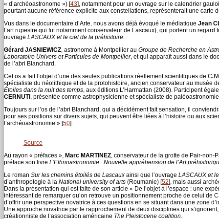
« d’archéoastronome »)
[
43
]
, notamment pour un ouvrage sur le calendrier gaul
pourtant aucune référence explicite aux constellations, représenterait une carte du 
Vus dans le documentaire d’Arte, nous avons déjà évoqué le médiatique
Jean C
l’art rupestre qui fut notamment conservateur de Lascaux), qui portent un regard t
ouvrage
LASCAUX et le ciel de la préhistoire
.
Gérard JASNIEWICZ
, astronome à Montpellier au
Groupe de Recherche en Astr
Laboratoire Univers et Particules de Montpellier
, et qui apparaît aussi dans le do
de l’abri Blanchard.
Cet os a fait l’objet d’une des seules publications réellement scientifiques de CJ
spécialiste du néolithique et de la protohistoire, ancien conservateur au musée d
Étoiles dans la nuit des temps
, aux éditions L’Harmattan (2008). Participent éga
CERNUTI
, présentée comme astrophysicienne et spécialiste de paléoastronomie ; 
Toujours sur l’os de l’abri Blanchard, qui a décidément fait sensation, il convien
pour ses positions sur divers sujets, qui peuvent être liées à l’histoire ou aux s
l’archéoastronomie »
[
50
]
.
Source
Au rayon « préfaces »,
Marc MARTINEZ
, conservateur de la grotte de Pair-non-P
préface son livre
L’Ethnoastronomie : Nouvelle appréhension de l’Art préhistoriq
Le roman
Sur les chemins étoilés de Lascaux
ainsi que l’ouvrage
LASCAUX et le c
d’anthropologie à la
National university of arts
(Roumanie)
[
52
]
, mais aussi arché
Dans la présentation qui est faite de son article « De l’objet à l’espace : une ex
intéressant de remarquer qu’on retrouve un positionnement proche de celui de CJW p
d’offrir une perspective novatrice à ces questions en se situant dans une zone d’
Une approche novatrice par le rapprochement de deux disciplines qui s’ignorent
créationniste de l’association américaine
The Pleistocene coalition
.