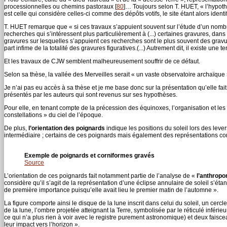
processionnelles ou chemins pastoraux
[
80
]
… Toujours selon T. HUET, « l’hypothè
est celle qui considère celles-ci comme des dépôts votifs, le site étant alors iden
T. HUET remarque que « si ces travaux s’appuient souvent sur l’étude d’un nombr
recherches qui s’intéressent plus particulièrement à (...) certaines gravures, dans
gravures sur lesquelles s’appuient ces recherches sont le plus souvent des grav
part infime de la totalité des gravures figuratives.(...) Autrement dit, il existe un
Et les travaux de CJW semblent malheureusement souffrir de ce défaut.
Selon sa thèse, la vallée des Merveilles serait « un vaste observatoire archaïqu
Je n’ai pas eu accès à sa thèse et je me base donc sur la présentation qu’elle fai
présentés par les auteurs qui sont revenus sur ses hypothèses.
Pour elle, en tenant compte de la précession des équinoxes, l’organisation et l
constellations » du ciel de l’époque.
De plus,
l’orientation des poignards
indique les positions du soleil lors des leve
intermédiaire ; certains de ces poignards mais également des représentations corn
Exemple de poignards et corniformes gravés
Source
L’orientation de ces poignards fait notamment partie de l’analyse de «
l’anthropo
considère qu’il s’agit de la représentation d’une éclipse annulaire de soleil s’éta
de première importance puisqu’elle avait lieu le premier matin de l’automne ».
La figure comporte ainsi le disque de la lune inscrit dans celui du soleil, un ce
de la lune, l’ombre projetée atteignant la Terre, symbolisée par le réticulé inférie
ce qui n’a plus rien à voir avec le registre purement astronomique) et deux faisc
leur impact vers l’horizon ».