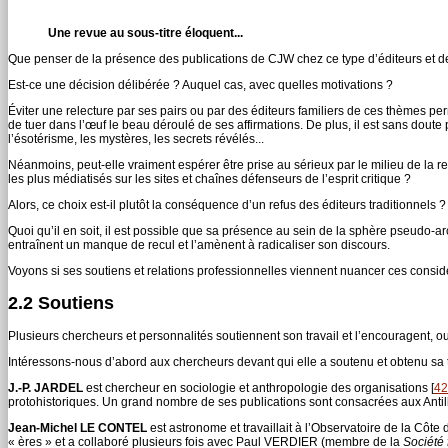
Une revue au sous-titre éloquent...
Que penser de la présence des publications de CJW chez ce type d’éditeurs et d
Est-ce une décision délibérée ? Auquel cas, avec quelles motivations ?
Éviter une relecture par ses pairs ou par des éditeurs familiers de ces thèmes pe
de tuer dans l’œuf le beau déroulé de ses affirmations. De plus, il est sans doute
l’ésotérisme, les mystères, les secrets révélés...
Néanmoins, peut-elle vraiment espérer être prise au sérieux par le milieu de l
les plus médiatisés sur les sites et chaînes défenseurs de l’esprit critique ?
Alors, ce choix est-il plutôt la conséquence d’un refus des éditeurs traditionnels ?
Quoi qu’il en soit, il est possible que sa présence au sein de la sphère pseudo-ar
entraînent un manque de recul et l’amènent à radicaliser son discours.
Voyons si ses soutiens et relations professionnelles viennent nuancer ces consid
2.2 Soutiens
Plusieurs chercheurs et personnalités soutiennent son travail et l’encouragent, ou
Intéressons-nous d’abord aux chercheurs devant qui elle a soutenu et obtenu s
J.-P. JARDEL
est chercheur en sociologie et anthropologie des organisations
[
42
protohistoriques. Un grand nombre de ses publications sont consacrées aux Antil
Jean-Michel LE CONTEL
est astronome et travaillait à l’Observatoire de la Côte
« ères » et a collaboré plusieurs fois avec Paul VERDIER (membre de la
Société 