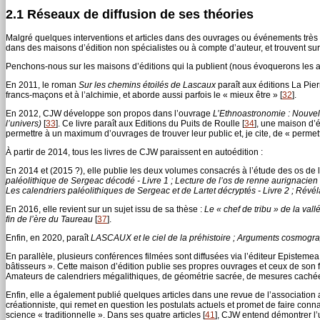
2.1 Réseaux de diffusion de ses théories
Malgré quelques interventions et articles dans des ouvrages ou événements très
dans des maisons d’édition non spécialistes ou à compte d’auteur, et trouvent sur
Penchons-nous sur les maisons d’éditions qui la publient (nous évoquerons les a
En 2011, le roman
Sur les chemins étoilés de Lascaux
paraît aux éditions La Pie
francs-maçons et à l’alchimie, et aborde aussi parfois le « mieux être »
[
32
]
.
En 2012, CJW développe son propos dans l’ouvrage
L’Ethnoastronomie : Nouvell
l’univers)
[
33
]
. Ce livre paraît aux Editions du Puits de Roulle
[
34
]
, une maison d’é
permettre à un maximum d’ouvrages de trouver leur public et, je cite, de « perme
À partir de 2014, tous les livres de CJW paraissent en autoédition :
En 2014 et (2015 ?), elle publie les deux volumes consacrés à l’étude des os de l
paléolithique de Sergeac décodé - Livre 1 ; Lecture de l’os de renne aurignacie
Les calendriers paléolithiques de Sergeac et de Lartet décryptés - Livre 2 ; Révé
En 2016, elle revient sur un sujet issu de sa thèse :
Le « chef de tribu » de la va
fin de l’ère du Taureau
[
37
]
.
Enfin, en 2020, paraît
LASCAUX et le ciel de la préhistoire ; Arguments cosmograp
En parallèle, plusieurs conférences filmées sont diffusées via l’éditeur Epistemea
bâtisseurs ». Cette maison d’édition publie ses propres ouvrages et ceux de son
Amateurs de calendriers mégalithiques, de géométrie sacrée, de mesures caché
Enfin, elle a également publié quelques articles dans une revue de l’associatio
créationniste, qui remet en question les postulats actuels et promet de faire connaî
science « traditionnelle ». Dans ses quatre articles
[
41
]
, CJW entend démontrer l’u