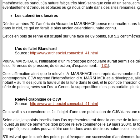
mathématiques partout (la nature fait ça très bien) sans que cela ait un sens, et 
éventuellement tronqués et placés où ça nous chante dans des sites remaniés, ça 
Les calendriers lunaires
Dès les années 70, l’américain Alexander MARSHACK pense reconnaître dans les
dans le ciel, ce qui en ferait le plus ancien calendrier lunaire connu.
Cet os en bois de renne est sculpté sur une face de 69 points, sur 5,2 centimètres
L’os de l’abri Blanchard
Source :
http://www.archeociel.com/crbst_41.html
Pour A. MARSHACK, l’utilisation d’un microscope binoculaire aurait permis de déter
les différences de pression, de direction, d’espacement…
[
131
]
.
Cette affirmation ainsi que le relevé d’A. MARSHACK sont repris dans nombre d’art
contemporain. CJW reprend l’interprétation d’A. MARSHACK et la développe, allant 
notant « au fil des jours la hauteur de la lune dans le ciel, et le point de l’horiz
série de points gravés sur l’os. « Certes, la superposition n’est pas parfaite, plus
Relevé graphique de CJW
Source :
http://www.archeociel.com/crbst_41.html
Ce travail a su convaincre et fait l’objet d’une rare publication de CJW dans une r
Selon elle, les points inscrits dans l’os représenteraient donc la course de la lu
l’ouest un jour de printemps (son propre relevé commence le 19 mars 2004), la f
interprété, les cupules pouvant être confondues avec des trous naturels de l’os et re
S’il est vrai que le tracé des points peut évoquer une succession d’analemmes lu