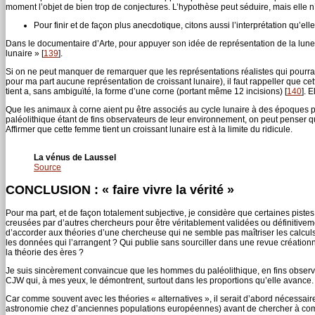
moment l’objet de bien trop de conjectures. L’hypothèse peut séduire, mais elle 
Pour finir et de façon plus anecdotique, citons aussi l’interprétation qu’elle
Dans le documentaire d’Arte, pour appuyer son idée de représentation de la lune sur
lunaire »
[
139
]
.
Si on ne peut manquer de remarquer que les représentations réalistes qui pourraien
pour ma part aucune représentation de croissant lunaire), il faut rappeller que cet
tient a, sans ambiguïté, la forme d’une corne (portant même 12 incisions)
[
140
]
. E
Que les animaux à corne aient pu être associés au cycle lunaire à des époques po
paléolithique étant de fins observateurs de leur environnement, on peut penser que s
Affirmer que cette femme tient un croissant lunaire est à la limite du ridicule.
La vénus de Laussel
Source
CONCLUSION : « faire vivre la vérité »
Pour ma part, et de façon totalement subjective, je considère que certaines pistes (
creusées par d’autres chercheurs pour être véritablement validées ou définitiveme
d’accorder aux théories d’une chercheuse qui ne semble pas maîtriser les calcul
les données qui l’arrangent ? Qui publie sans sourciller dans une revue créationn
la théorie des ères ?
Je suis sincèrement convaincue que les hommes du paléolithique, en fins observa
CJW qui, à mes yeux, le démontrent, surtout dans les proportions qu’elle avance.
Car comme souvent avec les théories « alternatives », il serait d’abord nécessair
astronomie chez d’anciennes populations européennes) avant de chercher à co