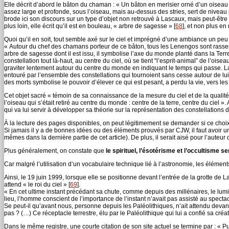
Elle décrit d’abord le bâton du chaman : « Un bâton en merisier orné d’un oiseau s
assez large et profonde, sous l’oiseau, mais au-dessus des stries, sert de niveau p
brode ici son discours sur un type d’objet non retrouvé à Lascaux, mais peut-être
plus loin, elle écrit qu’il est en bouleau, « arbre de sagesse »
[
68
]
, et non plus en 
Quoi qu’il en soit, tout semble axé sur le ciel et imprégné d’une ambiance un pe
« Autour du chef des chamans porteur de ce bâton, tous les Lenengos sont rassemb
arbre de sagesse dont il est issu, il symbolise l’axe du monde planté dans la Terr
constellation tout là-haut, au centre du ciel, où se tient “l’esprit-animal” de l’oiseau
graviter lentement autour du centre du monde en indiquant le temps qui passe. La 
entouré par l’ensemble des constellations qui tournoient sans cesse autour de lui 
des morts symbolise le pouvoir d’élever ce qui est pesant, a perdu la vie, vers le
Cet objet sacré « témoin de sa connaissance de la mesure du ciel et de la qualité d
l’oiseau qui s’était retiré au centre du monde : centre de la terre, centre du ciel
qui va lui servir à développer sa théorie sur la représentation des constellations d
À la lecture des pages disponibles, on peut légitimement se demander si ce choix d
Si jamais il y a de bonnes idées ou des éléments prouvés par CJW, il faut avoir u
mêmes dans la dernière partie de cet article). De plus, il serait aisé pour l’aute
Plus généralement, on constate que
le spirituel, l’ésotérisme et l’occultisme 
Car malgré l’utilisation d’un vocabulaire technique lié à l’astronomie, les élémen
Ainsi, le 19 juin 1999, lorsque elle se positionne devant l’entrée de la grotte de L
attend « le roi du ciel »
[
69
]
.
« En cet ultime instant précédant sa chute, comme depuis des millénaires, le lumi
lieu, l’homme conscient de l’importance de l’instant n’avait pas assisté au spect
Se peut-il qu’avant nous, personne depuis les Paléolithiques, n’ait attendu deva
pas ? (…) Ce réceptacle terrestre, élu par le Paléolithique qui lui a confié sa créativi
Dans le même registre, une courte citation de son site actuel se termine par : « P