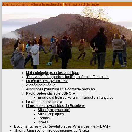
Aller au contenu
|
Aller à la recherche
|
Aller au pied de page
Méthodologie pseudoscientifique
"Preuves" et "rapports scientifiques" de la Fondation
La réalité des "pyramides"
Archéologie réelle
Autour des pyramides : le contexte bosnien
Paolo Debertolis et le SBRG
►
Enquête d’Eclisse Forum - Traduction française
Le coin des « délires »
Liens sur les pyramides de Bosnie
►
Sites "pro-pyramide"
Sites sceptiques
Forums
Divers
Documentaires « La Révélation des Pyramides » et « BAM »
Thierry Jamin et l’affaire des momies de Nazca