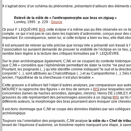
Il s’agirait donc d’un schéma du phénomène, présentant d’ailleurs des éléments 
Relevé de la stèle de « l’anthropomorphe aux bras en zigzag »
Lumley, 1995 : p. 229 -
Source
Or pour F. LEQUÈVRE
[
84
]
, cette éclipse n’a même pas pu être observée en ce lieu,
compte, ce qui n’est pas le cas dans les logiciels d’astronomie, conçus pour des o
important. En conséquence, selon lui, si cette éclipse a bien eu lieu, elle était obs
Il est amusant de relever qu’elle précise que lorsqu’elle a présenté son travail à
l’association lui auraient demandé de prouver la visibilité de l’éclipse en ce li
semble bien légère à la lecture des critiques formulées par F. LEQUÈVRE.
Sur le plan archéologique également, CJW, en se coupant du contexte historique 
que CJW « considère que l’éphéméride permettant de dater la roche “ne peut avoir
Pourtant, les poignards (...) qu’elle identifie comme indiquant “le sud et la direc
conjoints” (...), sont attribués au Chalcolithique (...) et au Campaniforme (...). 
ancien, l’hypothèse de la chercheuse n’est plus tenable ».
Cette gravure a d’ailleurs fait l’objet d’autres analyses, par comparaison aux autr
MOUREY la rapproche des figures « en trou de serrure »
[
85
]
pour lesquelles son
concernées (lames de haches arrondies, épingles, miroirs). Henry DE LUMLEY,
gravures du site représentant des personnages associés à un zigzag
[
86
]
, qu’ils
différents auteurs, la morphologie des bras pourraient alors évoquer une chevelure
Il est donc dommage que CJW se coupe des données établies par ses collègues 
archéologique.
Toujours via l’orientation des poignards, CJW analyse
la stèle du « Chef de tribu
levant de l’équinoxe d’automne, un troisième repère marquant une étape, à savoir 