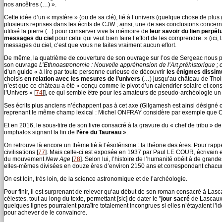
nos ancêtres (…) ».
Cette idée d’un « mystère » (ou de sa clé), lié à l’univers (quelque chose de plu
plusieurs reprises dans les écrits de CJW ; ainsi, une de ses conclusions concern
utilisé la pierre (...) pour conserver vive la mémoire de
leur savoir du lien perpétu
messages du ciel
pour celui qui veut bien faire l’effort de les comprendre. » (ici,
messages du ciel, c’est que vous ne faites vraiment aucun effort.
De même, la quatrième de couverture de son ouvrage sur l’os de Sergeac nous 
son ouvrage
L’Ethnoastronomie : Nouvelle appréhension de l’Art préhistorique ; 
d’un guide « à lire par toute personne curieuse de découvrir
les énigmes dissim
choisis
en relation avec les mesures de l’univers
(…) jusqu’au château de Thoiry
n’est que ce château a été « conçu comme le pivot d’un calendrier solaire et cons
l’Univers »
[
74
]
], ce qui semble être pour les amateurs de pseudo-archéologie un p
Ses écrits plus anciens n’échappent pas à cet axe (Gilgamesh est ainsi désigné 
reprenant le même champ lexical : Michel ONFRAY considère par exemple que 
Et en 2016, le sous-titre de son livre consacré à la gravure du « chef de tribu » 
omphalos signant la fin de
l’ère du Taureau
».
On retrouve là encore un thème lié à l’ésotérisme : la théorie des ères. Pour rappe
civilisations
[
77
]
. Mais celle-ci est exposée en 1937 par Paul LE COUR, écrivain e
du mouvement
New Age
[
78
]
. Selon lui, l’histoire de l’humanité obéit à de gra
elles-mêmes divisées en douze ères d’environ 2150 ans et correspondant chacu
On est loin, très loin, de la science astronomique et de l’archéologie.
Pour finir, il est surprenant de relever qu‘au début de son roman consacré à Lasca
célestes, tout au long du texte, permettant [sic] de dater le "
jour sacré
de Lascaux".
quelques lignes pourraient paraître totalement incongrues si elles n’étayaient l’idée
pour achever de le convaincre.