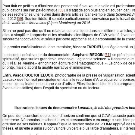
Pour finir ce petit tour d’horizon des personnalités auxquelles elle est profession
publications sur l’art paléolithique
[
55
]
, il s’agit de son plus ancien soutien car il
de ses recherches ultérieures dans divers articles, par exemple dans
Science&Vi
en 2012
[
59
]
. Soutien fidèle, il semble particulièrement convaincu par le travail 
de la vallée des Merveilles (Alpes-Maritimes)
en 2016.
Si on ne peut pas dire qu’il ne relaie aucune critique dans ses différents articles,
elles à simplifier l’approche et les résultats scientifiques de CJW, voire à favor
sincèrement convaincu et séduit par cette approche et la personnalité de la cher
Le premier coréalisateur du documentaire,
Vincent TARDIEU
, est également un 
Le second coréalisateur du documentaire,
Stéphane BEGOIN
[
61
]
, se présente c
spiritualité, que sur les grandes questions qui agitent la science. » Il assume qu
qu’il réalise, vienne « enrichir son écriture cinématographique ». Le choix de ce r
priorité, mais d’abord la qualité narrative et immersive.
Enfin,
Pascal GOETGHELUCK
, photographe de la presse de vulgarisation scient
Lascaux que l’on voit principalement dans le reportage d’Arte et qui sont reprises 
ne sont donc finalement qu’une vue d’artiste. Elles illustrent bien le rôle prégna
éventuelles failles) dans l’esprit du spectateur ou du lecteur.
Illustrations issues du documentaire
Lascaux, le ciel des premiers h
On peut donc conclure que ce tour d’horizon confirme que si CJW s’associe parfoi
recherche. Néanmoins les chercheurs et personnalités « en marge » sont bien pr
diffusion de ses théories. Il apparaît que le soutien fidèle de P. LIMA appuyé 
thèses, et qu’elle a ainsi su convaincre un cercle plus large d’amateurs, s’intér