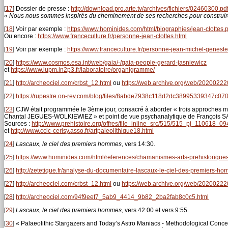
[
17
]
Dossier de presse :
http://download.pro.arte.tv/archives/fichiers/02460300.pd
« Nous nous sommes inspirés du cheminement de ses recherches pour construire 
[
18
]
Voir par exemple :
https://www.hominides.com/html/biographies/jean-clottes.
Ou encore :
https://www.franceculture.fr/personne-jean-clottes.html
[
19
]
Voir par exemple :
https://www.franceculture.fr/personne-jean-michel-geneste
[
20
]
https://www.cosmos.esa.int/web/gaia/-/gaia-people-gerard-jasniewicz
et
https://www.lupm.in2p3.fr/laboratoire/organigramme/
[
21
]
http://archeociel.com/crbst_12.html
ou
https://web.archive.org/web/202002220
[
22
]
https://rupestre.on-rev.com/blog/files/8abde7938c118d2dc38995339347c07
[
23
]
CJW était programmée le 3ème jour, consacré à aborder « trois approches
Chantal JEGUES-WOLKIEWIEZ » et point de vue psychanalytique de François SA
Sources :
http://www.prehistoire.org/offres/file_inline_src/515/515_pj_110618_0
et
http://www.ccic-cerisy.asso.fr/artpaleolithique18.html
[
24
]
Lascaux, le ciel des premiers hommes
, vers 14:30.
[
25
]
https://www.hominides.com/html/references/chamanismes-arts-prehistoriques
[
26
]
http://zetetique.fr/analyse-du-documentaire-lascaux-le-ciel-des-premiers-h
[
27
]
http://archeociel.com/crbst_12.html
ou
https://web.archive.org/web/202002220
[
28
]
http://archeociel.com/94f9eef7_5ab9_4414_9b82_2ba2fab8c0c5.html
[
29
]
Lascaux, le ciel des premiers hommes
, vers 42:00 et vers 9:55.
[
30
]
« Palaeolithic Stargazers and Today’s Astro Maniacs - Methodological Concep