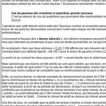
trouver cet ensemble très convaincant ; mais si on regarde la fresque avec un pe
anatomique saillant du dos de l’autre taureau ? Et pourquoi représenter certains
Vue du panneau des troisième et quatrième grands taureaux
C’est au-dessus du cou du quatrième que pourraient être représentées le
Source
J’ajouterai que cette théorie voit la salle des Taureaux comme un ensemble pensé
erreur de ma part) les découvertes concernant l’ordre dans lequel ont été réalisées 
préhistoriques.
Concernant la fresque des
« bisons adossés »
, les mêmes remarques peuvent êt
mue (qui intervient au printemps) et que celui de droite pourrait être en rut (qui in
En se plaçant « face aux deux animaux »
[
116
]
, CJW affirme par ses mesures de l
correspondant aux attributs figurés : été (56°) pour le bison de gauche et hiver (12
Le point où se croisent les deux queues « à 90° » serait orienté vers le soleil 
Mais sachant que ces bisons ont été peints sur une paroi dièdre, qui est donc, en
nouveau, à partir de quel point ? Car un pas de côté de l’observateur, et plus rien 
N’est-il pas moins coûteux de considérer que ce renfoncement de la paroi a été cho
Enfin, on pourra donner un dernier exemple du raisonnement circulaire de CJW. D
par la chercheuse en faveur de sa thèse », il y a la présence du « cheval renvers
était celle du point où se lève le Soleil le jour de l’hiver, (...). Comment ne pas 
astre renaissant, à la fin de sa période de déclinaison, lorsqu’il va commencer à 
confirmée par la présence au-dessus du cheval renversé d’un autre cheval, de profi
« pointe » un point interprété par CJW comme l’étoile Arcturus, qui fait partie d’un
où allait se lever le Soleil... Comme le cheval de profil au-dessus du cheval renv
Une fois de plus, on constate que sa grille de lecture l’amène à choisir des points 
parmi des dizaines d’autres articulations possibles, et qui... prouvent sa grille de