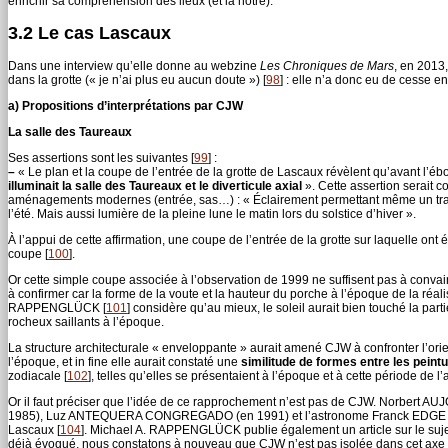
enrichir sa compréhension des lieux (et la nôtre).
3.2 Le cas Lascaux
Dans une interview qu’elle donne au webzine
Les Chroniques de Mars
, en 2013,
dans la grotte (« je n’ai plus eu aucun doute »)
[
98
]
: elle n’a donc eu de cesse en
a) Propositions d’interprétations par CJW
La salle des Taureaux
Ses assertions sont les suivantes
[
99
]
:
–
« Le plan et la coupe de l’entrée de la grotte de Lascaux révèlent qu’avant l’éb
illuminait la salle des Taureaux et le diverticule axial
». Cette assertion serait c
aménagements modernes (entrée, sas…) : « Éclairement permettant même un trav
l’été. Mais aussi lumière de la pleine lune le matin lors du solstice d’hiver ».
À l’appui de cette affirmation, une coupe de l’entrée de la grotte sur laquelle on
coupe
[
100
]
.
Or cette simple coupe associée à l’observation de 1999 ne suffisent pas à convainc
à confirmer car la forme de la voute et la hauteur du porche à l’époque de la réal
RAPPENGLÜCK
[
101
]
considère qu’au mieux, le soleil aurait bien touché la parti
rocheux saillants à l’époque.
La structure architecturale « enveloppante » aurait amené CJW à confronter l’orien
l’époque, et in fine elle aurait constaté une
similitude de formes entre les peintu
zodiacale
[
102
]
, telles qu’elles se présentaient à l’époque et à cette période de l
Or il faut préciser que l’idée de ce rapprochement n’est pas de CJW. Norbert AUJ
1985), Luz ANTEQUERA CONGREGADO (en 1991) et l’astronome Franck EDGE (en 199
Lascaux
[
104
]
. Michael A. RAPPENGLÜCK publie également un article sur le suj
déjà évoqué, nous constatons à nouveau que CJW n’est pas isolée dans cet axe de