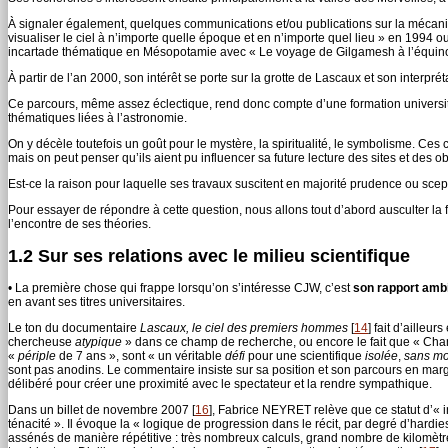
À signaler également, quelques communications et/ou publications sur la mécani
visualiser le ciel à n’importe quelle époque et en n’importe quel lieu » en 1994
incartade thématique en Mésopotamie avec « Le voyage de Gilgamesh à l’équin
À partir de l’an 2000, son intérêt se porte sur la grotte de Lascaux et son interpréta
Ce parcours, même assez éclectique, rend donc compte d’une formation universit
thématiques liées à l’astronomie.
On y décèle toutefois un goût pour le mystère, la spiritualité, le symbolisme. Ces
mais on peut penser qu’ils aient pu influencer sa future lecture des sites et des ob
Est-ce la raison pour laquelle ses travaux suscitent en majorité prudence ou scep
Pour essayer de répondre à cette question, nous allons tout d’abord ausculter la
l’encontre de ses théories.
1.2 Sur ses relations avec le milieu scientifique
• La première chose qui frappe lorsqu’on s’intéresse CJW, c’est
son rapport ambi
en avant ses titres universitaires.
Le ton du documentaire
Lascaux, le ciel des premiers hommes
[
14
]
fait d’ailleur
chercheuse
atypique
» dans ce champ de recherche, ou encore le fait que « Chant
«
périple
de 7 ans », sont « un véritable
défi
pour une scientifique
isolée
,
sans mo
sont pas anodins. Le commentaire insiste sur sa position et son parcours en marge
délibéré pour créer une proximité avec le spectateur et la rendre sympathique.
Dans un billet de novembre 2007
[
16
]
, Fabrice NEYRET relève que ce statut d’« 
ténacité ». Il évoque la « logique de progression dans le récit, par degré d’hardie
assénés de manière répétitive : très nombreux calculs, grand nombre de kilomètre