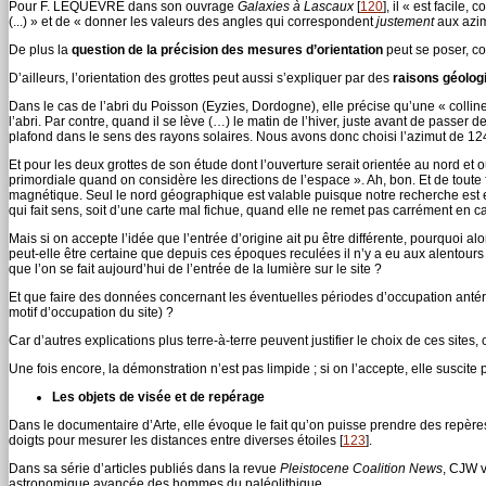
Pour F. LEQUÈVRE dans son ouvrage
Galaxies à Lascaux
[
120
]
, il « est facile,
(...) » et de « donner les valeurs des angles qui correspondent
justement
aux azimu
De plus la
question de la précision des mesures d’orientation
peut se poser, co
D’ailleurs, l’orientation des grottes peut aussi s’expliquer par des
raisons géolog
Dans le cas de l’abri du Poisson (Eyzies, Dordogne), elle précise qu’une « coll
l’abri. Par contre, quand il se lève (…) le matin de l’hiver, juste avant de passer der
plafond dans le sens des rayons solaires. Nous avons donc choisi l’azimut de 1
Et pour les deux grottes de son étude dont l’ouverture serait orientée au nord et où 
primordiale quand on considère les directions de l’espace ». Ah, bon. Et de toute 
magnétique. Seul le nord géographique est valable puisque notre recherche est en r
qui fait sens, soit d’une carte mal fichue, quand elle ne remet pas carrément en
Mais si on accepte l’idée que l’entrée d’origine ait pu être différente, pourquoi 
peut-elle être certaine que depuis ces époques reculées il n’y a eu aux alentours n
que l’on se fait aujourd’hui de l’entrée de la lumière sur le site ?
Et que faire des données concernant les éventuelles périodes d’occupation antéri
motif d’occupation du site) ?
Car d’autres explications plus terre-à-terre peuvent justifier le choix de ces s
Une fois encore, la démonstration n’est pas limpide ; si on l’accepte, elle suscit
Les objets de visée et de repérage
Dans le documentaire d’Arte, elle évoque le fait qu’on puisse prendre des repères
doigts pour mesurer les distances entre diverses étoiles
[
123
]
.
Dans sa série d’articles publiés dans la revue
Pleistocene Coalition News
, CJW v
astronomique avancée des hommes du paléolithique.