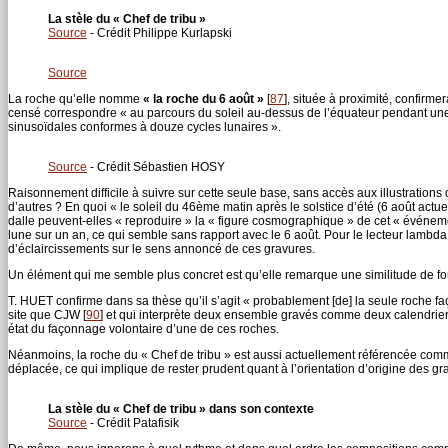
La stèle du « Chef de tribu »
Source
- Crédit Philippe Kurlapski
Source
La roche qu’elle nomme
« la roche du 6 août »
[
87
]
, située à proximité, confirme
censé correspondre « au parcours du soleil au-dessus de l’équateur pendant une 
sinusoïdales conformes à douze cycles lunaires ».
Source
- Crédit Sébastien HOSY
Raisonnement difficile à suivre sur cette seule base, sans accès aux illustration
d’autres ? En quoi « le soleil du 46ème matin après le solstice d’été (6 août actu
dalle peuvent-elles « reproduire » la « figure cosmographique » de cet « événemen
lune sur un an, ce qui semble sans rapport avec le 6 août. Pour le lecteur lambd
d’éclaircissements sur le sens annoncé de ces gravures.
Un élément qui me semble plus concret est qu’elle remarque une similitude de form
T. HUET confirme dans sa thèse qu’il s’agit « probablement [de] la seule roche f
site que CJW
[
90
]
et qui interprète deux ensemble gravés comme deux calendriers 
état du façonnage volontaire d’une de ces roches.
Néanmoins, la roche du « Chef de tribu » est aussi actuellement référencée com
déplacée, ce qui implique de rester prudent quant à l’orientation d’origine des gr
La stèle du « Chef de tribu » dans son contexte
Source
- Crédit Patafisik