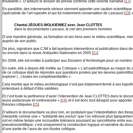
troublants ». D’ailleurs le dossier de presse confirme cette volonté narrative
[
17
]
.
En parallèle, des intervenants sérieux viennent apporter une caution scientifique
(spécialiste de l’art rupestre et qui fut notamment conservateur de Lascaux)
[
19
]
,
Chantal JÈGUES-WOLKIEWIEZ avec Jean CLOTTES
dans le documentaire
Lascaux, le ciel des premiers hommes
D’une manière générale, sa formation et ses liens avec le milieu scientifique, men
auprès de son public.
De plus, signalons que CJW a fait quelques interventions et publications dans
ou encore dans la revue
Antiquités Nationales
en 2005
[
21
]
.
En 2008, elle est invitée à participer aux
Dossiers d’Archéologie
pour un numéro c
En outre, elle a depuis été invitée au Colloque « L’art paléolithique au risque d
de ce colloque était de répondre aux questions posées par les œuvres paléolithique
explorer (...) toutes les complémentarités ».
Cela montre que le milieu archéologique n’est pas totalement fermé à ses hypothès
entendues à défaut d’être validées.
Et c’est toute la pertinence d’avoir l’intervention de Jean CLOTTES dans le docum
aussi audacieuse et controversée »
[
24
]
, et il est donc tout désigné pour apporte
théories critiquées
[
25
]
.
D’ailleurs le documentaire va plus loin, en postulant que l’interprétation des fr
interprète comme une « “solidarité des exclus” que l’on retrouve plus typiquemen
ont en même temps une incroyable tolérance poussant au syncrétisme entre eux. 
pseudoscientifique, c’est uniquement la construction logique et narrative du docu
d’une partie de l’aura de son illustre collègue.