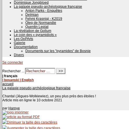
Dominique Jongbloed
La galaxie pseudo-archéologique française
Anton Parks - Enquêtes
Deïmian
Fehmi Krasniqi - K2019
Oleg de Normandie
Quentin Leplat
La révélation de Gollum
Le coin des « pyramidiots »
Les OoPArts
Galerie
Documentation
Documents sur les "pyramides" de Bosnie
Divers
Se connecter
Rechercher ...
| français
| bosanski
| English
accueil
La galaxie pseudo-archéologique française
Chantal (Jègues-Wolkiewiez), un peu plus près des étoiles !
Article mis en ligne le
10 octobre 2021
par
Harpye