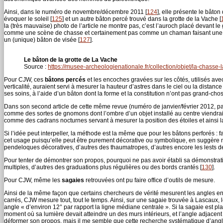
Ainsi, dans le numéro de novembre/décembre 2011
[
124
]
, elle présente le bâto
évoquer le soleil
[
125
]
et un autre bâton percé trouvé dans la grotte de la Vache
[
la (très mauvaise) photo de l’article ne montre pas, c’est l’auroch placé devant le
comme une scène de chasse et certainement pas comme un chaman faisant une visé
un (unique) bâton de visée
[
127
]
.
Le bâton de la grotte de La Vache
Source :
https://musee-archeologienationale.fr/collection/objet/la-chasse-
Pour CJW, ces
bâtons percés
et les encoches gravées sur les côtés, utilisés av
verticalité, auraient servi à mesurer la hauteur d’astres dans le ciel ou la distan
ses soins, à l’aide d’un bâton dont la forme et la constitution n’ont pas grand-cho
Dans son second article de cette même revue (numéro de janvier/février 2012, pa
comme des sortes de gnomons dont l’ombre d’un objet installé au centre viendrait
comme des cadrans nocturnes servant à mesurer la position des étoiles et ainsi l
Si l’idée peut interpeller, la méthode est la même que pour les bâtons perforés : 
cet usage puisqu’elle peut être purement décorative ou symbolique, en suggère malg
pendeloques décoratives, d’autres des thaumatropes, d’autres encore les lests d
Pour tenter de démontrer son propos, pourquoi ne pas avoir établi sa démonstrati
multiples, d’autres des graduations plus régulières ou des bords crantés
[
130
]
.
Pour CJW, même les
sagaies
retrouvées ont pu faire office d’outils de mesure.
Ainsi de la même façon que certains chercheurs de vérité mesurent les angles en
carrés, CJW mesure tout, tout le temps. Ainsi, sur une sagaie trouvée à Lascaux, 
angle « d’environ 12° par rapport la ligne médiane centrale ». Si la sagaie est placé
moment où sa lumière devait atteindre un des murs intérieurs, et l’angle adjacen
déformer son propos, mais il me semble que cette recherche systématique d’angles