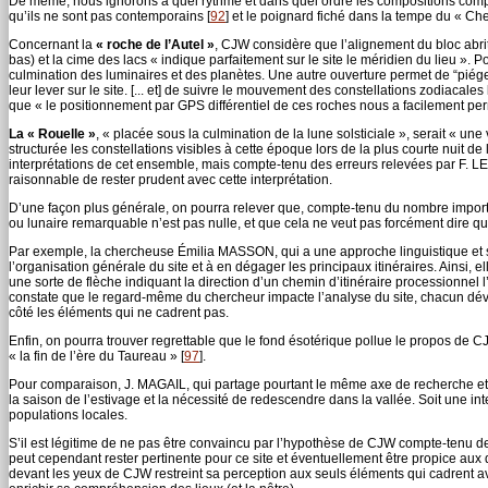
De même, nous ignorons à quel rythme et dans quel ordre les compositions complex
qu’ils ne sont pas contemporains
[
92
]
et le poignard fiché dans la tempe du « Chef 
Concernant la
« roche de l’Autel »
, CJW considère que l’alignement du bloc abritan
bas) et la cime des lacs « indique parfaitement sur le site le méridien du lieu ». 
culmination des luminaires et des planètes. Une autre ouverture permet de “piéger
leur lever sur le site. [... et] de suivre le mouvement des constellations zodiacales
que « le positionnement par GPS différentiel de ces roches nous a facilement perm
La « Rouelle »
, « placée sous la culmination de la lune solsticiale », serait « une
structurée les constellations visibles à cette époque lors de la plus courte nuit de l
interprétations de cet ensemble, mais compte-tenu des erreurs relevées par F. LE
raisonnable de rester prudent avec cette interprétation.
D’une façon plus générale, on pourra relever que, compte-tenu du nombre importan
ou lunaire remarquable n’est pas nulle, et que cela ne veut pas forcément dire que 
Par exemple, la chercheuse Émilia MASSON, qui a une approche linguistique et spi
l’organisation générale du site et à en dégager les principaux itinéraires. Ainsi, 
une sorte de flèche indiquant la direction d’un chemin d’itinéraire processionnel
constate que le regard-même du chercheur impacte l’analyse du site, chacun déve
côté les éléments qui ne cadrent pas.
Enfin, on pourra trouver regrettable que le fond ésotérique pollue le propos de 
« la fin de l’ère du Taureau »
[
97
]
.
Pour comparaison, J. MAGAIL, qui partage pourtant le même axe de recherche et es
la saison de l’estivage et la nécessité de redescendre dans la vallée. Soit une i
populations locales.
S’il est légitime de ne pas être convaincu par l’hypothèse de CJW compte-tenu de
peut cependant rester pertinente pour ce site et éventuellement être propice aux 
devant les yeux de CJW restreint sa perception aux seuls éléments qui cadrent ave