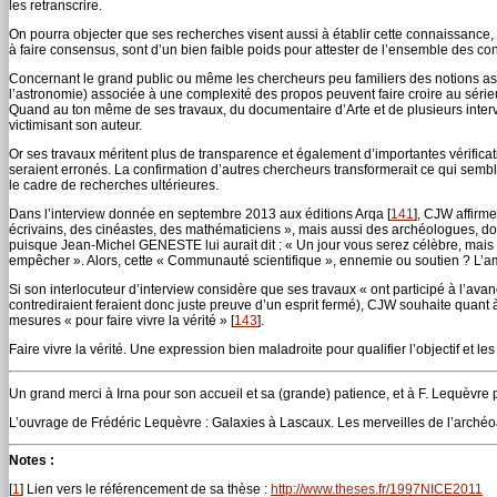
les retranscrire.
On pourra objecter que ses recherches visent aussi à établir cette connaissance, 
à faire consensus, sont d’un bien faible poids pour attester de l’ensemble des c
Concernant le grand public ou même les chercheurs peu familiers des notions astr
l’astronomie) associée à une complexité des propos peuvent faire croire au séri
Quand au ton même de ses travaux, du documentaire d’Arte et de plusieurs interviews
victimisant son auteur.
Or ses travaux méritent plus de transparence et également d’importantes vérifica
seraient erronés. La confirmation d’autres chercheurs transformerait ce qui sembl
le cadre de recherches ultérieures.
Dans l’interview donnée en septembre 2013 aux éditions Arqa
[
141
]
, CJW affirme
écrivains, des cinéastes, des mathématiciens », mais aussi des archéologues, dont e
puisque Jean-Michel GENESTE lui aurait dit : « Un jour vous serez célèbre, mais 
empêcher ». Alors, cette « Communauté scientifique », ennemie ou soutien ? L’a
Si son interlocuteur d’interview considère que ses travaux « ont participé à l’av
contrediraient feraient donc juste preuve d’un esprit fermé), CJW souhaite quant 
mesures « pour faire vivre la vérité »
[
143
]
.
Faire vivre la vérité. Une expression bien maladroite pour qualifier l’objectif et 
Un grand merci à Irna pour son accueil et sa (grande) patience, et à F. Lequèvre p
L’ouvrage de Frédéric Lequèvre : Galaxies à Lascaux. Les merveilles de l’arch
Notes :
[
1
]
Lien vers le référencement de sa thèse :
http://www.theses.fr/1997NICE2011