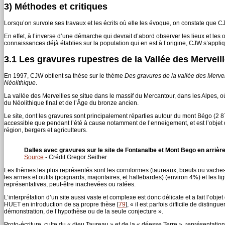
3) Méthodes et critiques
Lorsqu’on survole ses travaux et les écrits où elle les évoque, on constate que C
En effet, à l’inverse d’une démarche qui devrait d’abord observer les lieux et les 
connaissances déjà établies sur la population qui en est à l’origine, CJW s’appliq
3.1 Les gravures rupestres de la Vallée des Merveil
En 1997, CJW obtient sa thèse sur le thème
Des gravures de la vallée des Merve
Néolithique
.
La vallée des Merveilles se situe dans le massif du Mercantour, dans les Alpes, o
du Néolithique final et de l’Âge du bronze ancien.
Le site, dont les gravures sont principalement réparties autour du mont Bégo (2 87
accessible que pendant l’été à cause notamment de l’enneigement, et est l’objet d
région, bergers et agriculteurs.
Dalles avec gravures sur le site de Fontanalbe et Mont Bego en arrière
Source
- Crédit Gregor Seither
Les thèmes les plus représentés sont les corniformes (taureaux, bœufs ou vaches, 
les armes et outils (poignards, majoritaires, et hallebardes) (environ 4%) et les 
représentatives, peut-être inachevées ou ratées.
L’interprétation d’un site aussi vaste et complexe est donc délicate et a fait l’o
HUET en introduction de sa propre thèse
[
79
]
, « il est parfois difficile de dist
démonstration, de l’hypothèse ou de la seule conjecture ».
Proto-écriture, culte du « dieu Taureau » et de la « déesse Terre », représentat