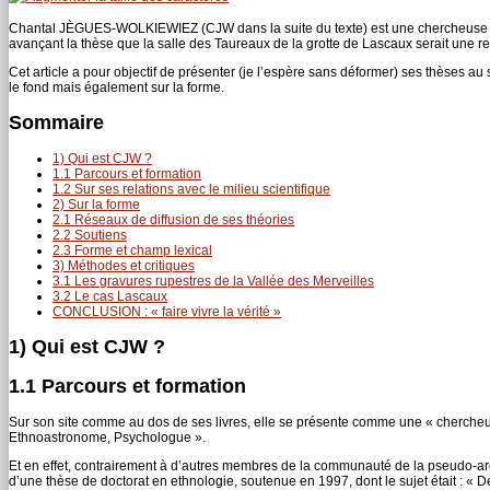
Chantal JÈGUES-WOLKIEWIEZ (CJW dans la suite du texte) est une chercheuse qui a
avançant la thèse que la salle des Taureaux de la grotte de Lascaux serait une re
Cet article a pour objectif de présenter (je l’espère sans déformer) ses thèses au su
le fond mais également sur la forme.
Sommaire
1) Qui est CJW ?
1.1 Parcours et formation
1.2 Sur ses relations avec le milieu scientifique
2) Sur la forme
2.1 Réseaux de diffusion de ses théories
2.2 Soutiens
2.3 Forme et champ lexical
3) Méthodes et critiques
3.1 Les gravures rupestres de la Vallée des Merveilles
3.2 Le cas Lascaux
CONCLUSION : « faire vivre la vérité »
1) Qui est CJW ?
1.1 Parcours et formation
Sur son site comme au dos de ses livres, elle se présente comme une « cherche
Ethnoastronome, Psychologue ».
Et en effet, contrairement à d’autres membres de la communauté de la pseudo-arché
d’une thèse de doctorat en ethnologie, soutenue en 1997, dont le sujet était : «