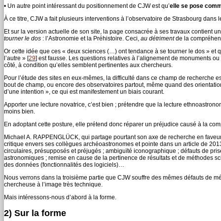
• Un autre point intéressant du positionnement de CJW est qu’
elle se pose comme
À ce titre, CJW a fait plusieurs interventions à l’observatoire de Strasbourg dans
Et sur la version actuelle de son site, la page consacrée à ses travaux contient 
tourner le dos
: l’Astronomie et la Préhistoire. Ceci,
au détriment
de la compréhensi
Or cette idée que ces « deux sciences (…) ont tendance à se tourner le dos » et
l’autre »
[
29
]
est fausse. Les questions relatives à l’alignement de monuments ou d
côté, à condition qu’elles semblent pertinentes aux chercheurs.
Pour l’étude des sites en eux-mêmes, la difficulté dans ce champ de recherche est 
bout de champ, ou encore des observatoires partout, même quand des orientation
d’une intention », ce qui est manifestement un biais courant.
Apporter une lecture novatrice, c’est bien ; prétendre que la lecture ethnoastron
moins bien.
En adoptant cette posture, elle prétend donc réparer un préjudice causé à la com
Michael A. RAPPENGLÜCK, qui partage pourtant son axe de recherche en faveur d
critique envers ses collègues archéoastronomes et pointe dans un article de 201
circulaires, présupposés et préjugés ; ambiguïté iconographique ; défauts de pri
astronomiques ; remise en cause de la pertinence de résultats et de méthodes scie
des données (fonctionnalités des logiciels)…
Nous verrons dans la troisième partie que CJW souffre des mêmes défauts de mé
chercheuse à l’image très technique.
Mais intéressons-nous d’abord à la forme.
2) Sur la forme