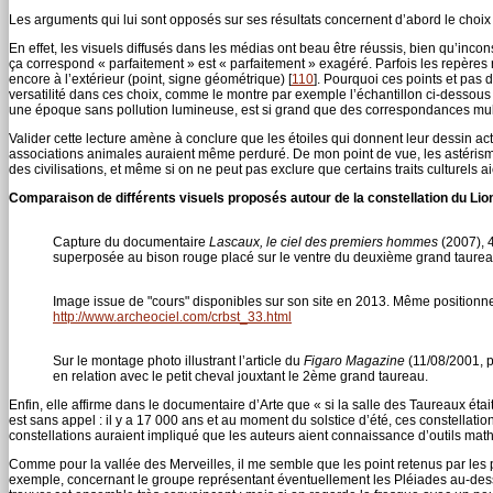
Les arguments qui lui sont opposés sur ses résultats concernent d’abord le choix 
En effet, les visuels diffusés dans les médias ont beau être réussis, bien qu’incon
ça correspond « parfaitement » est « parfaitement » exagéré. Parfois les repères ret
encore à l’extérieur (point, signe géométrique)
[
110
]
. Pourquoi ces points et pas d
versatilité dans ces choix, comme le montre par exemple l’échantillon ci-dessous (c
une époque sans pollution lumineuse, est si grand que des correspondances mul
Valider cette lecture amène à conclure que les étoiles qui donnent leur dessin ac
associations animales auraient même perduré. De mon point de vue, les astérisme
des civilisations, et même si on ne peut pas exclure que certains traits culturels
Comparaison de différents visuels proposés autour de la constellation du Lio
Capture du documentaire
Lascaux, le ciel des premiers hommes
(2007), 4
superposée au bison rouge placé sur le ventre du deuxième grand taurea
Image issue de "cours" disponibles sur son site en 2013. Même positionn
http://www.archeociel.com/crbst_33.html
Sur le montage photo illustrant l’article du
Figaro Magazine
(11/08/2001, p.
en relation avec le petit cheval jouxtant le 2ème grand taureau.
Enfin, elle affirme dans le documentaire d’Arte que « si la salle des Taureaux étai
est sans appel : il y a 17 000 ans et au moment du solstice d’été, ces constellation
constellations auraient impliqué que les auteurs aient connaissance d’outils math
Comme pour la vallée des Merveilles, il me semble que les point retenus par les 
exemple, concernant le groupe représentant éventuellement les Pléiades au-dess