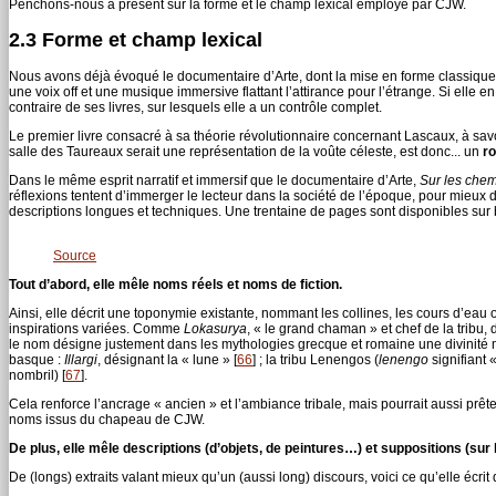
Penchons-nous à présent sur la forme et le champ lexical employé par CJW.
2.3 Forme et champ lexical
Nous avons déjà évoqué le documentaire d’Arte, dont la mise en forme classique d
une voix off et une musique immersive flattant l’attirance pour l’étrange. Si elle en
contraire de ses livres, sur lesquels elle a un contrôle complet.
Le premier livre consacré à sa théorie révolutionnaire concernant Lascaux, à sa
salle des Taureaux serait une représentation de la voûte céleste, est donc... un
r
Dans le même esprit narratif et immersif que le documentaire d’Arte,
Sur les chem
réflexions tentent d’immerger le lecteur dans la société de l’époque, pour mieux
descriptions longues et techniques. Une trentaine de pages sont disponibles sur
Source
Tout d’abord, elle mêle noms réels et noms de fiction.
Ainsi, elle décrit une toponymie existante, nommant les collines, les cours d’eau 
inspirations variées. Comme
Lokasurya
, « le grand chaman » et chef de la tribu,
le nom désigne justement dans les mythologies grecque et romaine une divinit
basque :
Illargi
, désignant la « lune »
[
66
]
; la tribu Lenengos (
lenengo
signifiant 
nombril)
[
67
]
.
Cela renforce l’ancrage « ancien » et l’ambiance tribale, mais pourrait aussi prêt
noms issus du chapeau de CJW.
De plus, elle mêle descriptions (d’objets, de peintures…) et suppositions (sur l
De (longs) extraits valant mieux qu’un (aussi long) discours, voici ce qu’elle écr