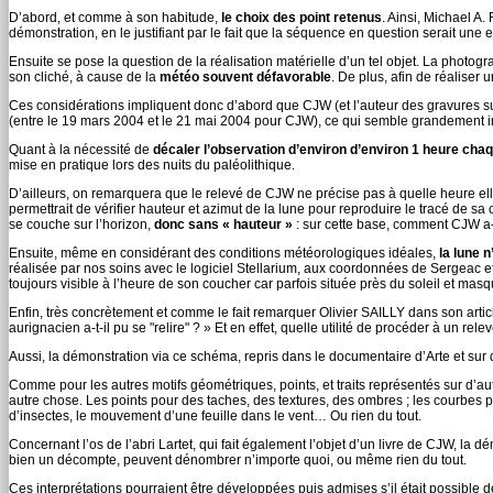
D’abord, et comme à son habitude,
le choix des point retenus
. Ainsi, Michael 
démonstration, en le justifiant par le fait que la séquence en question serait une er
Ensuite se pose la question de la réalisation matérielle d’un tel objet. La photo
son cliché, à cause de la
météo souvent défavorable
. De plus, afin de réaliser u
Ces considérations impliquent donc d’abord que CJW (et l’auteur des gravures su
(entre le 19 mars 2004 et le 21 mai 2004 pour CJW), ce qui semble grandement 
Quant à la nécessité de
décaler l’observation d’environ d’environ 1 heure chaq
mise en pratique lors des nuits du paléolithique.
D’ailleurs, on remarquera que le relevé de CJW ne précise pas à quelle heure elle
permettrait de vérifier hauteur et azimut de la lune pour reproduire le tracé de s
se couche sur l’horizon,
donc sans « hauteur »
: sur cette base, comment CJW a-t
Ensuite, même en considérant des conditions météorologiques idéales,
la lune n
réalisée par nos soins avec le logiciel Stellarium, aux coordonnées de Sergeac e
toujours visible à l’heure de son coucher car parfois située près du soleil et mas
Enfin, très concrètement et comme le fait remarquer Olivier SAILLY dans son artic
aurignacien a-t-il pu se "relire" ? » Et en effet, quelle utilité de procéder à un relev
Aussi, la démonstration via ce schéma, repris dans le documentaire d’Arte et sur d
Comme pour les autres motifs géométriques, points, et traits représentés sur d’autr
autre chose. Les points pour des taches, des textures, des ombres ; les courbes p
d’insectes, le mouvement d’une feuille dans le vent… Ou rien du tout.
Concernant l’os de l’abri Lartet, qui fait également l’objet d’un livre de CJW, la d
bien un décompte, peuvent dénombrer n’importe quoi, ou même rien du tout.
Ces interprétations pourraient être développées puis admises s’il était possible d