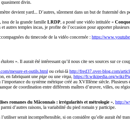
t quasiment divin.
 mètre devient yard... D’autres, sûrement dans un but de fraternité des p
 issu de la grande famille
LRDP
, a posté une vidéo intitulée «
Conques
autres temples incas, je profite de l’occasion pour apporter plusieurs p
, accompagnées du timecode de la vidéo concernée :
https://www.youtu
 étalons
». Il aurait été intéressant qu’il nous cite ses sources sur ce coup
.com/mesure-et-outils.html
ou celui-là
http://fred37.over-blog.com/arti
lon, en fabriquant une
pige
ou une
virga
,
https://fr.wikipedia.org/wiki/P
d’où l’importance du système métrique créé au XVIIIème siècle. Plusieur
anque de coordination entre différents maîtres d’œuvre, villes, ou régi
glises romanes du Mâconnais : irrégularités et métrologie
»,
http://
 parmi d’autres raisons, la variabilité du pied romain y participe.
l’utiliser serait incompréhensible, si on considère qu’elle aurait été tra