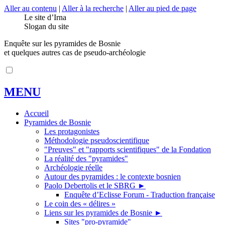
Aller au contenu
|
Aller à la recherche
|
Aller au pied de page
Le site d’Irna
Slogan du site
Enquête sur les pyramides de Bosnie
et quelques autres cas de pseudo-archéologie
MENU
Accueil
Pyramides de Bosnie
Les protagonistes
Méthodologie pseudoscientifique
"Preuves" et "rapports scientifiques" de la Fondation
La réalité des "pyramides"
Archéologie réelle
Autour des pyramides : le contexte bosnien
Paolo Debertolis et le SBRG
►
Enquête d’Eclisse Forum - Traduction française
Le coin des « délires »
Liens sur les pyramides de Bosnie
►
Sites "pro-pyramide"