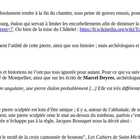
 absolument rendre à la fin du chantier, sous peine de graves ennuis, pou
bourg, étalon qui servait à limiter les encorbellements afin de diminuer l
arent=7
. Ou bien de la toise du Châtelet :
https://fr.wikipedia.org/wik
ent l’utilité de cette pierre, ainsi que son histoire ; mais archéologues 
s et historiens ne l’ont pas tous ignorée pour autant. Pour ce qui va su
é de Montpellier, ainsi que sur les écrits de
Marcel Deyres
, archéologue
erre angulaire, une pierre étalon probablement [...] Elle est très différent
 pierre sculptée est loin d’être unique ; il y a, autour de l’abbatiale, d
, une pierre sculptée orne le mur au-dessus du tombeau, parfois c’est plu
ée n’échappe pas à la règle, Jacques Bousquet nous la décrit ainsi :
le motif de la croix cantonnée de boutons",
Les Cahiers de Saint-Mic