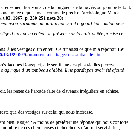
nd creusement horizontal, de la longueur de la travée, surplombe le tout,
rée condamnée depuis, mais comme le précise l’archéologue Marcel
 t.83, 1967. p. 250-251 note 20)
:
ne peut avoir surmonté un portail qui serait aujourd’hui condamné
».
stige d’un ancien enfeu : la présence de la croix pattée précise ce
vons là les vestiges d’un enfeu. Ce fut aussi ce que m’a répondu
Leï
06/13/1899679-un-nouvel-eclairage-sur-l-abbatiale.html
ès Jacques Bousquet, elle serait une des plus vieilles pierres
ut s’agir que d’un tombeau d’abbé. Il ne paraît pas avoir été ajouté
, les restes de l’arcade faite de claveaux irréguliers en schiste,
reste que des vestiges sur celui qui nous intéresse.
nt bien le sujet ? A moins de préférer une réponse qui nous conforte
e nombre de ces chercheuses et chercheurs n’auront servi à rien,