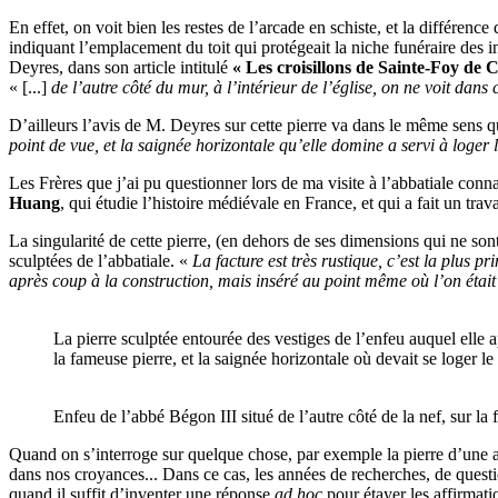
En effet, on voit bien les restes de l’arcade en schiste, et la différenc
indiquant l’emplacement du toit qui protégeait la niche funéraire de
Deyres, dans son article intitulé
« Les croisillons de Sainte-Foy de C
« [...]
de l’autre côté du mur, à l’intérieur de l’église, on ne voit da
D’ailleurs l’avis de M. Deyres sur cette pierre va dans le même sens
point de vue, et la saignée horizontale qu’elle domine a servi à loger 
Les Frères que j’ai pu questionner lors de ma visite à l’abbatiale conn
Huang
, qui étudie l’histoire médiévale en France, et qui a fait un trav
La singularité de cette pierre, (en dehors de ses dimensions qui ne son
sculptées de l’abbatiale. «
La facture est très rustique, c’est la plus 
après coup à la construction, mais inséré au point même où l’on étai
La pierre sculptée entourée des vestiges de l’enfeu auquel elle ap
la fameuse pierre, et la saignée horizontale où devait se loger le
Enfeu de l’abbé Bégon III situé de l’autre côté de la nef, sur la 
Quand on s’interroge sur quelque chose, par exemple la pierre d’une a
dans nos croyances... Dans ce cas, les années de recherches, de quest
quand il suffit d’inventer une réponse
ad hoc
pour étayer les affirmati