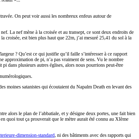
 travée. On peut voir aussi les nombreux enfeus autour de
nef. La nef mène à la croisée et au transept, ce sont deux endroits de
la croisée, est bien plus haut que 22m, j’ai mesuré 25,41 du sol à la
rgeur ? Qu’est ce qui justifie qu’il faille s’intéresser à ce rapport
une approximation de pi, n’a pas vraiment de sens. Vu le nombre
it pi dans plusieurs autres églises, alors nous pourrions peut-être
s numérologiques.
r des moines satanistes qui écoutaient du Napalm Death en levant des
re alors le plan de l’abbatiale, et y désigne deux portes, une fait bien
n en quoi tout ça prouverait que le mètre aurait été connu au XIème
nterieure-dimension-standard
, ni des bâtiments avec des rapports qui