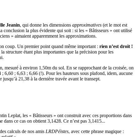
le Jeanin
, qui donne les dimensions
approximatives
(et le mot est
conclusion la plus évidente qui soit : si les « Bâtisseurs » ont utilisé
Anciens » aimaient apparemment les approximations.
 de mon coup. Un premier point quand même important :
rien n’est droit !
 la structure étant plus importantes que la précision pour les
i.
m, mesuré à environ 1,50m du sol. En se rapprochant de la croisée, on
4 ; 6,60 ; 6,63 ; 6,66 (!). Pour les hauteurs sous plafond, idem, aucune
 jusqu’à 21,38 à la dernière travée avant le transept.
n Leplat, les « Bâtisseurs » ont construit avec ces proportions dans
me dans ce cas on obtient 3,1428. Ce n’est pas 3,1415...
 des calculs de nos amis
LRDPéistes
, avec cette phrase magique :
relatif »...