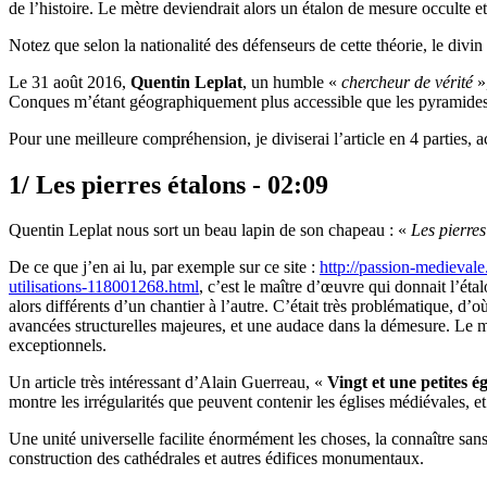
de l’histoire. Le mètre deviendrait alors un étalon de mesure occulte e
Notez que selon la nationalité des défenseurs de cette théorie, le divin
Le 31 août 2016,
Quentin Leplat
, un humble «
chercheur de vérité
»,
Conques m’étant géographiquement plus accessible que les pyramides et 
Pour une meilleure compréhension, je diviserai l’article en 4 parties
1/ Les pierres étalons - 02:09
Quentin Leplat nous sort un beau lapin de son chapeau : «
Les pierres
De ce que j’en ai lu, par exemple sur ce site :
http://passion-medievale
utilisations-118001268.html
, c’est le maître d’œuvre qui donnait l’éta
alors différents d’un chantier à l’autre. C’était très problématique, 
avancées structurelles majeures, et une audace dans la démesure. Le m
exceptionnels.
Un article très intéressant d’Alain Guerreau, «
Vingt et une petites é
montre les irrégularités que peuvent contenir les églises médiévales, et
Une unité universelle facilite énormément les choses, la connaître sans 
construction des cathédrales et autres édifices monumentaux.