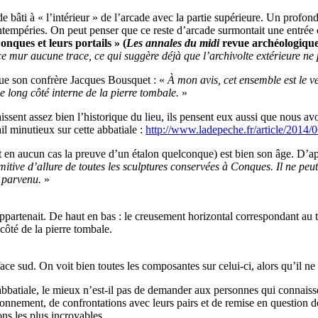
e de bâti à « l’intérieur » de l’arcade avec la partie supérieure. Un profo
s intempéries. On peut penser que ce reste d’arcade surmontait une ent
onques et leurs portails » (
Les annales du midi
revue archéologique,
ns ce mur aucune trace, ce qui suggère déjà que l’archivolte extérieure 
 que son confrère Jacques Bousquet : «
À mon avis, cet ensemble est le ve
le long côté interne de la pierre tombale.
»
aissent assez bien l’historique du lieu, ils pensent eux aussi que nous a
ail minutieux sur cette abbatiale :
http://www.ladepeche.fr/article/2014/
t en aucun cas la preuve d’un étalon quelconque) est bien son âge. D’apr
primitive d’allure de toutes les sculptures conservées à Conques. Il ne pe
t parvenu.
»
partenait. De haut en bas : le creusement horizontal correspondant au toit
 côté de la pierre tombale.
face sud. On voit bien toutes les composantes sur celui-ci, alors qu’il ne 
bbatiale, le mieux n’est-il pas de demander aux personnes qui connaisse
ionnement, de confrontations avec leurs pairs et de remise en question d
ons les plus incroyables.