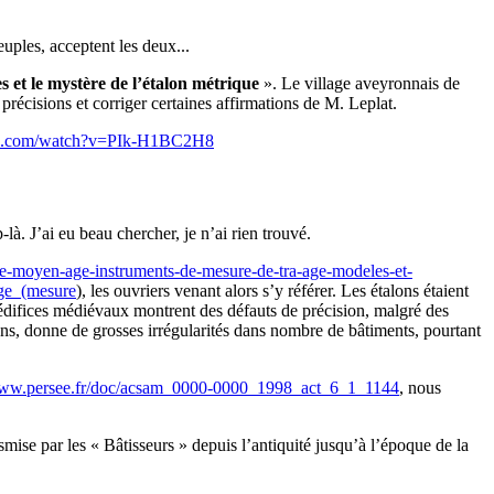
euples, acceptent les deux...
 et le mystère de l’étalon métrique
». Le village aveyronnais de
récisions et corriger certaines affirmations de M. Leplat.
be.com/watch?v=PIk-H1BC2H8
-là. J’ai eu beau chercher, je n’ai rien trouvé.
cle-moyen-age-instruments-de-mesure-de-tra-age-modeles-et-
ige_(mesure
), les ouvriers venant alors s’y référer. Les étalons étaient
s édifices médiévaux montrent des défauts de précision, malgré des
ons, donne de grosses irrégularités dans nombre de bâtiments, pourtant
www.persee.fr/doc/acsam_0000-0000_1998_act_6_1_1144
, nous
nsmise par les « Bâtisseurs » depuis l’antiquité jusqu’à l’époque de la