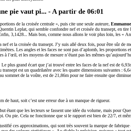
ne pie vaut pi... - A partir de 06:01
ortions de la croisée centrale », puis cite une seule auteure,
Emmanuel
ntin Leplat, qui semble confondre nef et croisée du transept, en tire la 
 Enfin, 3,1428... Mais bon, comme nous allons le voir plus loin, les « 
la nef et la croisée du transept. J’y suis allé deux fois, pour être sûr
timètres. Les angles et les faces ne sont pas d’aplomb, les proportions et
s à l’œil, et les moyens de mesure n’étant pas les mêmes qu’aujourd’hu
plus grand écart que j’ai trouvé entre les faces de la nef est de 6,93
 du transept est un quadrilatère avec les quatre dimensions suivantes : 6,6
l au sommet de la voûte, est de 21,86m pour ne faire ensuite que diminuer
m de haut, soit c’est une erreur due à un manque de rigueur.
étant que les lecteurs se fassent une idée du volume, mais pour Quenti
pi. Ou pie. Cela ne fonctionne que si le rapport est bien de 22/7, et mê
ustifié ces approximations, qui sont très souvent la marque de fabrique
 que des valeurs statistiques
». Au diable la précision, puisque « tout est 