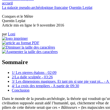
accueil
La galaxie pseudo-archéologique française
Quentin Leplat
Conques et le Mètre
Quentin Leplat
Article mis en ligne le
9 novembre 2016
par
Loni
Sommaire
1/ Les pierres étalons - 02:09
2/La dalle sculptée - 03:26
3/ Les dimensions magiques. Et tant pis si une pie vaut pi... - A
4/ La croix des templiers - A partir de 09:30
Conclusion
Dans le monde de la pseudo-archéologie, la théorie qui voudrait qu’une
civilisation supposée aurait aidé l’humanité, qui, chichement vêtue de 
piliers de cette théorie serait que ces «
Bâtisseurs
» (les majuscules son