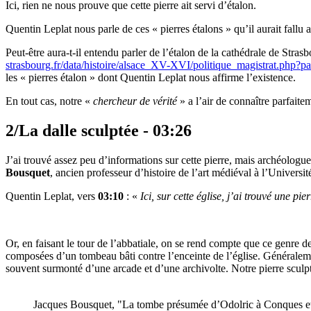
Ici, rien ne nous prouve que cette pierre ait servi d’étalon.
Quentin Leplat nous parle de ces « pierres étalons » qu’il aurait fallu
Peut-être aura-t-il entendu parler de l’étalon de la cathédrale de Stras
strasbourg.fr/data/histoire/alsace_XV-XVI/politique_magistrat.php?p
les « pierres étalon » dont Quentin Leplat nous affirme l’existence.
En tout cas, notre «
chercheur de vérité
» a l’air de connaître parfaitem
2/La dalle sculptée - 03:26
J’ai trouvé assez peu d’informations sur cette pierre, mais archéologue
Bousquet
, ancien professeur d’histoire de l’art médiéval à l’Universit
Quentin Leplat, vers
03:10
: «
Ici, sur cette église, j’ai trouvé une pi
Or, en faisant le tour de l’abbatiale, on se rend compte que ce genre de
composées d’un tombeau bâti contre l’enceinte de l’église. Généralement
souvent surmonté d’une arcade et d’une archivolte. Notre pierre sculpt
Jacques Bousquet, "La tombe présumée d’Odolric à Conques et 