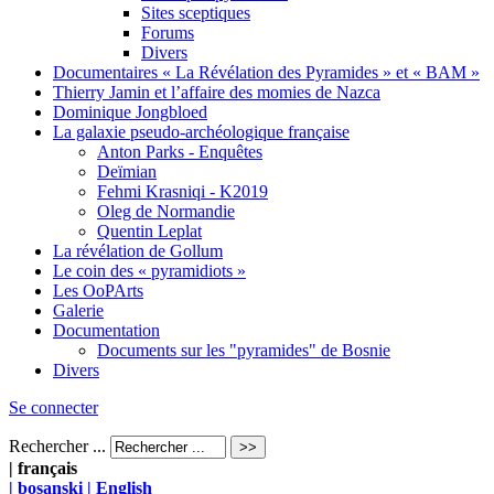
Sites sceptiques
Forums
Divers
Documentaires « La Révélation des Pyramides » et « BAM »
Thierry Jamin et l’affaire des momies de Nazca
Dominique Jongbloed
La galaxie pseudo-archéologique française
Anton Parks - Enquêtes
Deïmian
Fehmi Krasniqi - K2019
Oleg de Normandie
Quentin Leplat
La révélation de Gollum
Le coin des « pyramidiots »
Les OoPArts
Galerie
Documentation
Documents sur les "pyramides" de Bosnie
Divers
Se connecter
Rechercher ...
| français
| bosanski
| English