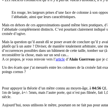
En rouge, les largeurs prises d’une face de colonne à son oppos
l’abbatiale, ainsi que leurs caractéristiques.
Mais en dehors de ces approximations quand même bien pratiques, d’autr
l’abbatiale complètement distincts. C’est pourtant clairement indiqué s
croisée d’ogive.
Mais la question qu’il aurait dû se poser avant de conclure qu’il y avait
plutôt qu’à un autre ? Diviser, de manière totalement arbitraire, une
d’occurrences possibles dans un bâtiment de cette taille, tomber sur (à p
reconsidérer la chose, mais sur un seul cas...
A ce propos, je vous renvoie vers l’
article
d’
Alain Guerreau
que je c
Un des écarts que j’ai mesurés entre les colonnes de la croisée fait e
poings cornus ?
Pour appuyer la théorie d’un mètre connu au moyen-âge, à
04:56
QL n
1m de large, à+/- 5mm, mais l’autre porte, qui n’est pas filmée, fait 
siècle.
Aujourd’hui, nous utilisons le mètre, pourtant on ne fait pas pour aut