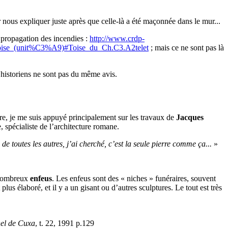
r nous expliquer juste après que celle-là a été maçonnée dans le mur...
a propagation des incendies :
http://www.crdp-
i/Toise_(unit%C3%A9)#Toise_du_Ch.C3.A2telet
; mais ce ne sont pas là
et historiens ne sont pas du même avis.
ivre, je me suis appuyé principalement sur les travaux de
Jacques
, spécialiste de l’architecture romane.
e de toutes les autres, j’ai cherché, c’est la seule pierre comme ça...
»
e nombreux
enfeus
. Les enfeus sont des « niches » funéraires, souvent
s élaboré, et il y a un gisant ou d’autres sculptures. Le tout est très
hel de Cuxa
, t. 22, 1991 p.129