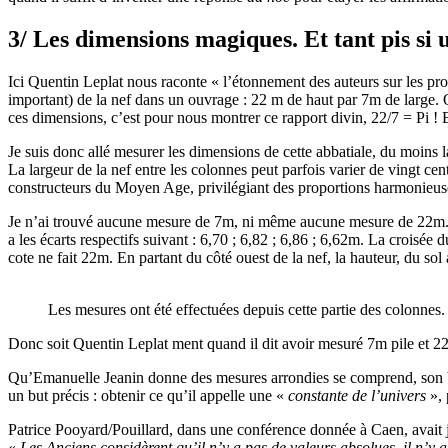
3/ Les dimensions magiques. Et tant pis si u
Ici Quentin Leplat nous raconte « l’étonnement des auteurs sur les prop
important) de la nef dans un ouvrage : 22 m de haut par 7m de large. Que
ces dimensions, c’est pour nous montrer ce rapport divin, 22/7 = Pi !
Je suis donc allé mesurer les dimensions de cette abbatiale, du moins 
La largeur de la nef entre les colonnes peut parfois varier de vingt cen
constructeurs du Moyen Age, privilégiant des proportions harmonieuse
Je n’ai trouvé aucune mesure de 7m, ni même aucune mesure de 22m. Le 
a les écarts respectifs suivant : 6,70 ; 6,82 ; 6,86 ; 6,62m. La croisée
cote ne fait 22m. En partant du côté ouest de la nef, la hauteur, du so
Les mesures ont été effectuées depuis cette partie des colonnes.
Donc soit Quentin Leplat ment quand il dit avoir mesuré 7m pile et 22
Qu’Emanuelle Jeanin donne des mesures arrondies se comprend, son but 
un but précis : obtenir ce qu’il appelle une «
constante de l’univers
», 
Patrice Pooyard/Pouillard, dans une conférence donnée à Caen, avait j
«
Les Anciens considèrent qu’il n’y a pas de valeurs absolues, il n’y a