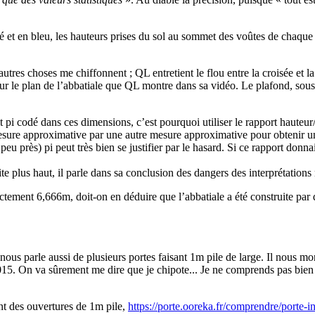
é et en bleu, les hauteurs prises du sol au sommet des voûtes de chaque
es choses me chiffonnent ; QL entretient le flou entre la croisée et la 
ur le plan de l’abbatiale que QL montre dans sa vidéo. Le plafond, sous 
 pi codé dans ces dimensions, c’est pourquoi utiliser le rapport hauteur/la
 mesure approximative par une autre mesure approximative pour obtenir 
eu près) pi peut très bien se justifier par le hasard. Si ce rapport donna
ite plus haut, il parle dans sa conclusion des dangers des interprétation
xactement 6,666m, doit-on en déduire que l’abbatiale a été construite pa
ous parle aussi de plusieurs portes faisant 1m pile de large. Il nous mont
1,015. On va sûrement me dire que je chipote... Je ne comprends pas bie
ant des ouvertures de 1m pile,
https://porte.ooreka.fr/comprendre/porte-i