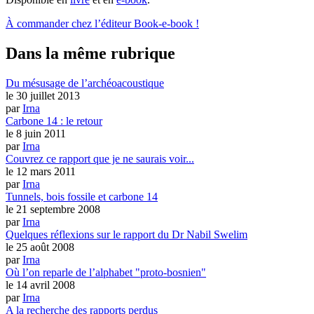
À commander chez l’éditeur Book-e-book !
Dans la même rubrique
Du mésusage de l’archéoacoustique
le 30 juillet 2013
par
Irna
Carbone 14 : le retour
le 8 juin 2011
par
Irna
Couvrez ce rapport que je ne saurais voir...
le 12 mars 2011
par
Irna
Tunnels, bois fossile et carbone 14
le 21 septembre 2008
par
Irna
Quelques réflexions sur le rapport du Dr Nabil Swelim
le 25 août 2008
par
Irna
Où l’on reparle de l’alphabet "proto-bosnien"
le 14 avril 2008
par
Irna
A la recherche des rapports perdus