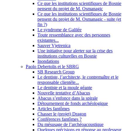
Ce que les institutions scientifiques de Bosnie
pensent du projet de M. Osmanagic
Ce que les institutions scientifiques de Bosnie
pensent du projet de M. Osmanagic - suite (et
fin ?)
Le syndrome de Galilée
Toute ressemblance avec des personnes
existantes...
Sauver Vjetrenica
Une initiative pour alerter sur la crise des
institutions culturelles en Bosnie
Inondations
Paolo Debertolis et le SBRG
SB Research Group
Le dentiste, l’architecte, le contremaître et le
responsable clientèle...
Le dentiste et la moule géante
Nouvelle tentative d’Abacus
Abacus s’enfonce dans la spirale
Détournement de fonds archéologique
Articles fantômes
Chasser le (projet) Dragon
Conférences fantômes ?
Du mésusage de l’archéoacoustique
Quelques précisions en réponse au professeur