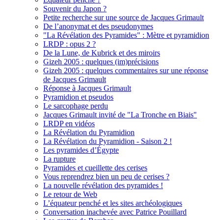
Souvenir du Japon ?
Petite recherche sur une source de Jacques Grimault
De l’anonymat et des pseudonymes
"La Révélation des Pyramides" : Mètre et pyramidion
LRDP : opus 2 ?
De la Lune, de Kubrick et des miroirs
Gizeh 2005 : quelques (im)précisions
Gizeh 2005 : quelques commentaires sur une réponse
de Jacques Grimault
Réponse à Jacques Grimault
Pyramidion et pseudos
Le sarcophage perdu
Jacques Grimault invité de "La Tronche en Biais"
LRDP en vidéos
La Révélation du Pyramidion
La Révélation du Pyramidion - Saison 2 !
Les pyramides d’Égypte
La rupture
Pyramides et cueillette des cerises
Vous reprendrez bien un peu de cerises ?
La nouvelle révélation des pyramides !
Le retour de Web
L’équateur penché et les sites archéologiques
Conversation inachevée avec Patrice Pouillard