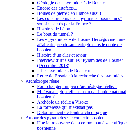
Géologie des "pyramides" de Bosnie
Encore des artefacts...
Boules de pierre : en France aussi !
Les constructeurs des "pyramides bosniennes"
sont-ils passés par la France ?
Histoires de béton
Le bout du tunnel ?
Les « pyramides » de Bosnie-Herzégovine : une
affaire de pseudo-archéologie dans le contexte
bosnien
Histoire d’un aller et retour
Interview d’Irna sur les "Pyramides de Bosnie"
(Décembre 2013)
« Les pyramides de Bosnie »
Lettre de Bosnie : à la recherche des pyramides
Archéologie réelle
Pour changer, un peu d’archéologie réelle...
M. Osmanagic, défenseur du patrimoine national
bosnien ?
Archéologie réelle à Visoko
La forteresse qui n’existait pas
Détournement de fonds archéologique
Autour des pyramides : le contexte bosnien
Une lettre ouverte de la communauté scientifique
bosnienne