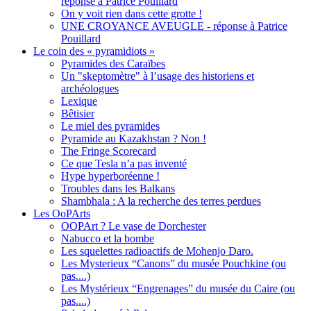
réponse à Patrice Pouillard
On y voit rien dans cette grotte !
UNE CROYANCE AVEUGLE - réponse à Patrice
Pouillard
Le coin des « pyramidiots »
Pyramides des Caraïbes
Un "skeptomètre" à l’usage des historiens et
archéologues
Lexique
Bêtisier
Le miel des pyramides
Pyramide au Kazakhstan ? Non !
The Fringe Scorecard
Ce que Tesla n’a pas inventé
Hype hyperboréenne !
Troubles dans les Balkans
Shambhala : A la recherche des terres perdues
Les OoPArts
OOPArt ? Le vase de Dorchester
Nabucco et la bombe
Les squelettes radioactifs de Mohenjo Daro.
Les Mysterieux “Canons” du musée Pouchkine (ou
pas....)
Les Mystérieux “Engrenages” du musée du Caire (ou
pas....)