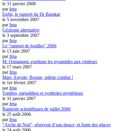
le 31 janvier 2008
par
Irna
Enfin, le rapport du Dr Barakat
le 5 novembre 2007
par
Irna
Géologie alternative
le 3 septembre 2007
par
Irna
Le "rapport de fouilles" 2006
le 13 juin 2007
par
Irna
M. Osmanagic explique les pyramides aux visiteurs
le 17 mars 2007
par
Irna
Mars, Egypte, Bosnie, même combat !
le 1er février 2007
par
Irna
Tombes, mégalithes et symboles mystérieux
le 31 janvier 2007
par
Irna
Rapports scientifiques de juillet 2006
le 25 août 2006
par
Irna
"Arche de Noé", réservoir d’eau douce, et fonte des glaces
le 24 août 2006