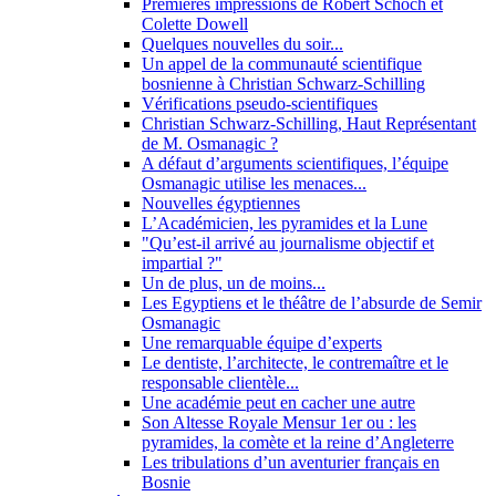
Premières impressions de Robert Schoch et
Colette Dowell
Quelques nouvelles du soir...
Un appel de la communauté scientifique
bosnienne à Christian Schwarz-Schilling
Vérifications pseudo-scientifiques
Christian Schwarz-Schilling, Haut Représentant
de M. Osmanagic ?
A défaut d’arguments scientifiques, l’équipe
Osmanagic utilise les menaces...
Nouvelles égyptiennes
L’Académicien, les pyramides et la Lune
"Qu’est-il arrivé au journalisme objectif et
impartial ?"
Un de plus, un de moins...
Les Egyptiens et le théâtre de l’absurde de Semir
Osmanagic
Une remarquable équipe d’experts
Le dentiste, l’architecte, le contremaître et le
responsable clientèle...
Une académie peut en cacher une autre
Son Altesse Royale Mensur 1er ou : les
pyramides, la comète et la reine d’Angleterre
Les tribulations d’un aventurier français en
Bosnie