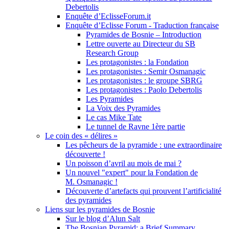
Debertolis
Enquête d’EclisseForum.it
Enquête d’Eclisse Forum - Traduction française
Pyramides de Bosnie – Introduction
Lettre ouverte au Directeur du SB
Research Group
Les protagonistes : la Fondation
Les protagonistes : Semir Osmanagic
Les protagonistes : le groupe SBRG
Les protagonistes : Paolo Debertolis
Les Pyramides
La Voix des Pyramides
Le cas Mike Tate
Le tunnel de Ravne 1ère partie
Le coin des « délires »
Les pêcheurs de la pyramide : une extraordinaire
découverte !
Un poisson d’avril au mois de mai ?
Un nouvel "expert" pour la Fondation de
M. Osmanagic !
Découverte d’artefacts qui prouvent l’artificialité
des pyramides
Liens sur les pyramides de Bosnie
Sur le blog d’Alun Salt
The Bosnian Pyramid: a Brief Summary