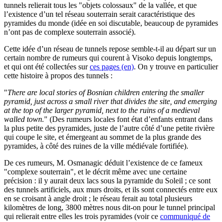
tunnels relierait tous les "objets colossaux" de la vallée, et que
l’existence d’un tel réseau souterrain serait caractéristique des
pyramides du monde (idée en soi discutable, beaucoup de pyramides
n’ont pas de complexe souterrain associé).
Cette idée d’un réseau de tunnels repose semble-t-il au départ sur un
certain nombre de rumeurs qui courent à Visoko depuis longtemps,
et qui ont été collectées sur
ces pages (en)
. On y trouve en particulier
cette histoire à propos des tunnels :
"
There are local stories of Bosnian children entering the smaller
pyramid, just across a small river that divides the site, and emerging
at the top of the larger pyramid, next to the ruins of a medieval
walled town.
" (Des rumeurs locales font état d’enfants entrant dans
la plus petite des pyramides, juste de l’autre côté d’une petite rivière
qui coupe le site, et émergeant au sommet de la plus grande des
pyramides, à côté des ruines de la ville médiévale fortifiée).
De ces rumeurs, M. Osmanagic déduit l’existence de ce fameux
"complexe souterrain", et le décrit même avec une certaine
précision : il y aurait deux lacs sous la pyramide du Soleil ; ce sont
des tunnels artificiels, aux murs droits, et ils sont connectés entre eux
en se croisant à angle droit ; le réseau ferait au total plusieurs
kilomètres de long, 3800 mètres nous dit-on pour le tunnel principal
qui relierait entre elles les trois pyramides (voir ce
communiqué de