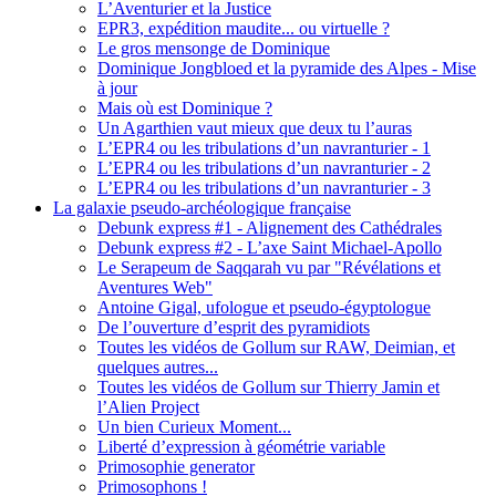
L’Aventurier et la Justice
EPR3, expédition maudite... ou virtuelle ?
Le gros mensonge de Dominique
Dominique Jongbloed et la pyramide des Alpes - Mise
à jour
Mais où est Dominique ?
Un Agarthien vaut mieux que deux tu l’auras
L’EPR4 ou les tribulations d’un navranturier - 1
L’EPR4 ou les tribulations d’un navranturier - 2
L’EPR4 ou les tribulations d’un navranturier - 3
La galaxie pseudo-archéologique française
Debunk express #1 - Alignement des Cathédrales
Debunk express #2 - L’axe Saint Michael-Apollo
Le Serapeum de Saqqarah vu par "Révélations et
Aventures Web"
Antoine Gigal, ufologue et pseudo-égyptologue
De l’ouverture d’esprit des pyramidiots
Toutes les vidéos de Gollum sur RAW, Deimian, et
quelques autres...
Toutes les vidéos de Gollum sur Thierry Jamin et
l’Alien Project
Un bien Curieux Moment...
Liberté d’expression à géométrie variable
Primosophie generator
Primosophons !