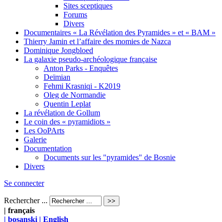
Sites sceptiques
Forums
Divers
Documentaires « La Révélation des Pyramides » et « BAM »
Thierry Jamin et l’affaire des momies de Nazca
Dominique Jongbloed
La galaxie pseudo-archéologique française
Anton Parks - Enquêtes
Deïmian
Fehmi Krasniqi - K2019
Oleg de Normandie
Quentin Leplat
La révélation de Gollum
Le coin des « pyramidiots »
Les OoPArts
Galerie
Documentation
Documents sur les "pyramides" de Bosnie
Divers
Se connecter
Rechercher ...
| français
| bosanski
| English