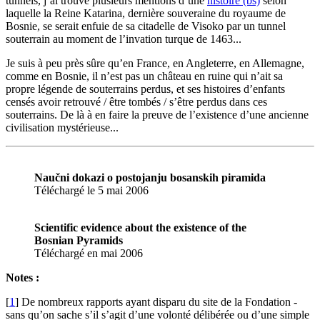
tunnels, j’ai trouvé plusieurs mentions d’une
histoire (bs)
selon
laquelle la Reine Katarina, dernière souveraine du royaume de
Bosnie, se serait enfuie de sa citadelle de Visoko par un tunnel
souterrain au moment de l’invation turque de 1463...
Je suis à peu près sûre qu’en France, en Angleterre, en Allemagne,
comme en Bosnie, il n’est pas un château en ruine qui n’ait sa
propre légende de souterrains perdus, et ses histoires d’enfants
censés avoir retrouvé / être tombés / s’être perdus dans ces
souterrains. De là à en faire la preuve de l’existence d’une ancienne
civilisation mystérieuse...
Naučni dokazi o postojanju bosanskih piramida
Téléchargé le 5 mai 2006
Scientific evidence about the existence of the
Bosnian Pyramids
Téléchargé en mai 2006
Notes :
[
1
]
De nombreux rapports ayant disparu du site de la Fondation -
sans qu’on sache s’il s’agit d’une volonté délibérée ou d’une simple