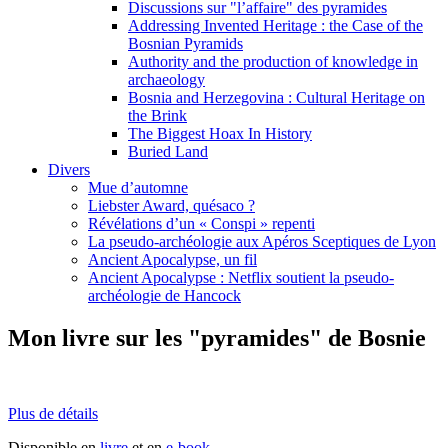
Discussions sur "l’affaire" des pyramides
Addressing Invented Heritage : the Case of the
Bosnian Pyramids
Authority and the production of knowledge in
archaeology
Bosnia and Herzegovina : Cultural Heritage on
the Brink
The Biggest Hoax In History
Buried Land
Divers
Mue d’automne
Liebster Award, quésaco ?
Révélations d’un « Conspi » repenti
La pseudo-archéologie aux Apéros Sceptiques de Lyon
Ancient Apocalypse, un fil
Ancient Apocalypse : Netflix soutient la pseudo-
archéologie de Hancock
Mon livre sur les "pyramides" de Bosnie
Plus de détails
Disponible en
livre
et en
e-book
.