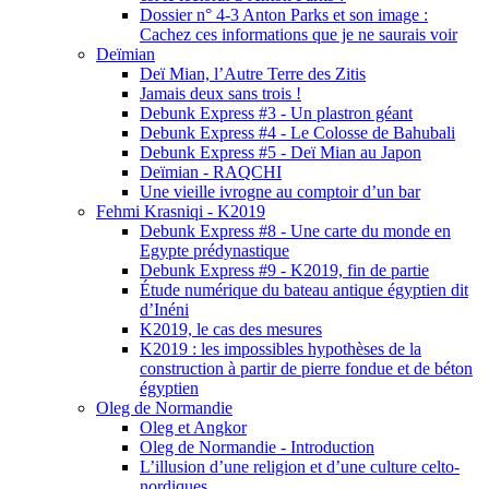
Dossier n° 4-3 Anton Parks et son image :
Cachez ces informations que je ne saurais voir
Deïmian
Deï Mian, l’Autre Terre des Zitis
Jamais deux sans trois !
Debunk Express #3 - Un plastron géant
Debunk Express #4 - Le Colosse de Bahubali
Debunk Express #5 - Deï Mian au Japon
Deïmian - RAQCHI
Une vieille ivrogne au comptoir d’un bar
Fehmi Krasniqi - K2019
Debunk Express #8 - Une carte du monde en
Egypte prédynastique
Debunk Express #9 - K2019, fin de partie
Étude numérique du bateau antique égyptien dit
d’Inéni
K2019, le cas des mesures
K2019 : les impossibles hypothèses de la
construction à partir de pierre fondue et de béton
égyptien
Oleg de Normandie
Oleg et Angkor
Oleg de Normandie - Introduction
L’illusion d’une religion et d’une culture celto-
nordiques