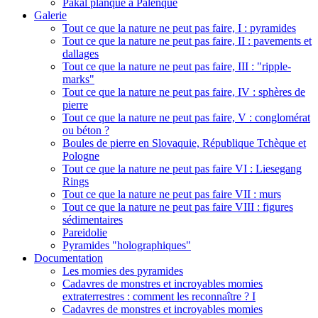
Pakal planqué à Palenque
Galerie
Tout ce que la nature ne peut pas faire, I : pyramides
Tout ce que la nature ne peut pas faire, II : pavements et
dallages
Tout ce que la nature ne peut pas faire, III : "ripple-
marks"
Tout ce que la nature ne peut pas faire, IV : sphères de
pierre
Tout ce que la nature ne peut pas faire, V : conglomérat
ou béton ?
Boules de pierre en Slovaquie, République Tchèque et
Pologne
Tout ce que la nature ne peut pas faire VI : Liesegang
Rings
Tout ce que la nature ne peut pas faire VII : murs
Tout ce que la nature ne peut pas faire VIII : figures
sédimentaires
Pareidolie
Pyramides "holographiques"
Documentation
Les momies des pyramides
Cadavres de monstres et incroyables momies
extraterrestres : comment les reconnaître ? I
Cadavres de monstres et incroyables momies