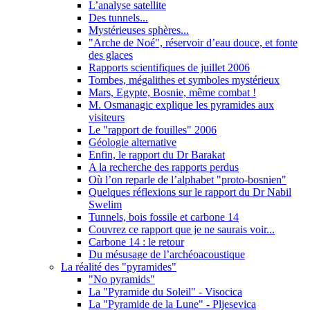
L’analyse satellite
Des tunnels...
Mystérieuses sphères...
"Arche de Noé", réservoir d’eau douce, et fonte
des glaces
Rapports scientifiques de juillet 2006
Tombes, mégalithes et symboles mystérieux
Mars, Egypte, Bosnie, même combat !
M. Osmanagic explique les pyramides aux
visiteurs
Le "rapport de fouilles" 2006
Géologie alternative
Enfin, le rapport du Dr Barakat
A la recherche des rapports perdus
Où l’on reparle de l’alphabet "proto-bosnien"
Quelques réflexions sur le rapport du Dr Nabil
Swelim
Tunnels, bois fossile et carbone 14
Couvrez ce rapport que je ne saurais voir...
Carbone 14 : le retour
Du mésusage de l’archéoacoustique
La réalité des "pyramides"
"No pyramids"
La "Pyramide du Soleil" - Visocica
La "Pyramide de la Lune" - Pljesevica