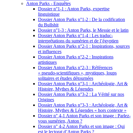
Anton Parks - Enquêtes
Dossier n°1-1 : Anton Parks, expertise
linguistique
Dossier Anton Parks n°1-2 : De la codification
du Bullshit
Dossier n°1-3 : Anton Parks, le Messie et le latin
Dossier Anton Parks n°1-4 : Les traduc-
interprétations du sumérien et de l’égyptien
Dossier Anton Parks n°2-1 : Inspirations, sources
et influences
Dossier Anton Parks n°2-2 : Inspirations
artistiques
Dossier Anton Parks n°2-3 : Références
« pseudo-scientifiques », mystiques, loups
solitaires et études détournées
Dossier Anton Parks n°3-1 : Archéologie, Art &
Histoire, Mythes & Légendes
Dossier Anton Parks n°3-2 : La Vérité sur nos
Origines
Dossier Anton Parks n°3-3 : Archéologie, Art &
Histoire, Mythes & Légendes « hors contexte »
Dossier n° 4-1 Anton Parks et son image : Parlez-
vous sumérien, Anton ?
Dossier n° 4-2 Anton Parks et son image : Qui
est le lectorat d’Anton Parks ?