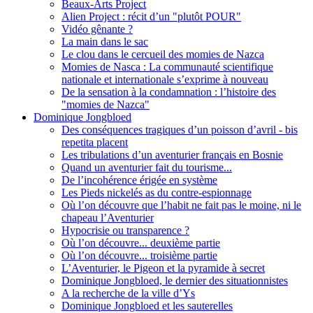
Beaux-Arts Project
Alien Project : récit d’un "plutôt POUR"
Vidéo gênante ?
La main dans le sac
Le clou dans le cercueil des momies de Nazca
Momies de Nasca : La communauté scientifique
nationale et internationale s’exprime à nouveau
De la sensation à la condamnation : l’histoire des
"momies de Nazca"
Dominique Jongbloed
Des conséquences tragiques d’un poisson d’avril - bis
repetita placent
Les tribulations d’un aventurier français en Bosnie
Quand un aventurier fait du tourisme...
De l’incohérence érigée en système
Les Pieds nickelés as du contre-espionnage
Où l’on découvre que l’habit ne fait pas le moine, ni le
chapeau l’Aventurier
Hypocrisie ou transparence ?
Où l’on découvre... deuxième partie
Où l’on découvre... troisième partie
L’Aventurier, le Pigeon et la pyramide à secret
Dominique Jongbloed, le dernier des situationnistes
A la recherche de la ville d’Ys
Dominique Jongbloed et les sauterelles