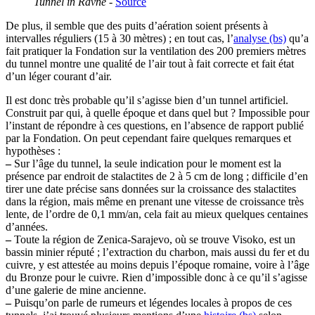
Tunnel in Ravne
-
Source
De plus, il semble que des puits d’aération soient présents à
intervalles réguliers (15 à 30 mètres) ; en tout cas, l’
analyse (bs)
qu’a
fait pratiquer la Fondation sur la ventilation des 200 premiers mètres
du tunnel montre une qualité de l’air tout à fait correcte et fait état
d’un léger courant d’air.
Il est donc très probable qu’il s’agisse bien d’un tunnel artificiel.
Construit par qui, à quelle époque et dans quel but ? Impossible pour
l’instant de répondre à ces questions, en l’absence de rapport publié
par la Fondation. On peut cependant faire quelques remarques et
hypothèses :
–
Sur l’âge du tunnel, la seule indication pour le moment est la
présence par endroit de stalactites de 2 à 5 cm de long ; difficile d’en
tirer une date précise sans données sur la croissance des stalactites
dans la région, mais même en prenant une vitesse de croissance très
lente, de l’ordre de 0,1 mm/an, cela fait au mieux quelques centaines
d’années.
–
Toute la région de Zenica-Sarajevo, où se trouve Visoko, est un
bassin minier réputé ; l’extraction du charbon, mais aussi du fer et du
cuivre, y est attestée au moins depuis l’époque romaine, voire à l’âge
du Bronze pour le cuivre. Rien d’impossible donc à ce qu’il s’agisse
d’une galerie de mine ancienne.
–
Puisqu’on parle de rumeurs et légendes locales à propos de ces