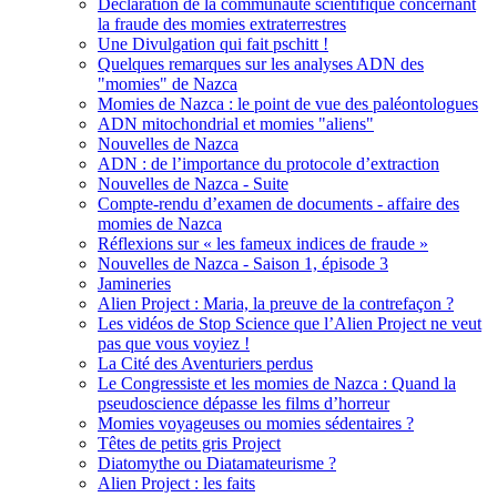
Déclaration de la communauté scientifique concernant
la fraude des momies extraterrestres
Une Divulgation qui fait pschitt !
Quelques remarques sur les analyses ADN des
"momies" de Nazca
Momies de Nazca : le point de vue des paléontologues
ADN mitochondrial et momies "aliens"
Nouvelles de Nazca
ADN : de l’importance du protocole d’extraction
Nouvelles de Nazca - Suite
Compte-rendu d’examen de documents - affaire des
momies de Nazca
Réflexions sur « les fameux indices de fraude »
Nouvelles de Nazca - Saison 1, épisode 3
Jamineries
Alien Project : Maria, la preuve de la contrefaçon ?
Les vidéos de Stop Science que l’Alien Project ne veut
pas que vous voyiez !
La Cité des Aventuriers perdus
Le Congressiste et les momies de Nazca : Quand la
pseudoscience dépasse les films d’horreur
Momies voyageuses ou momies sédentaires ?
Têtes de petits gris Project
Diatomythe ou Diatamateurisme ?
Alien Project : les faits