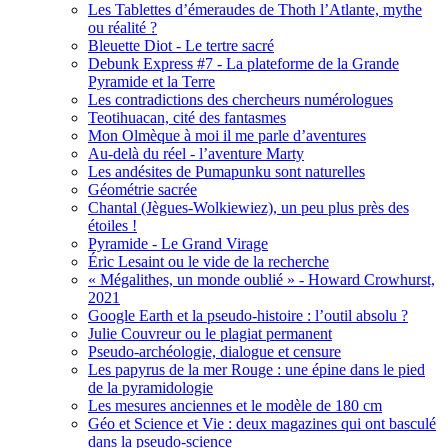
Les Tablettes d’émeraudes de Thoth l’Atlante, mythe
ou réalité ?
Bleuette Diot - Le tertre sacré
Debunk Express #7 - La plateforme de la Grande
Pyramide et la Terre
Les contradictions des chercheurs numérologues
Teotihuacan, cité des fantasmes
Mon Olmèque à moi il me parle d’aventures
Au-delà du réel - l’aventure Marty
Les andésites de Pumapunku sont naturelles
Géométrie sacrée
Chantal (Jègues-Wolkiewiez), un peu plus près des
étoiles !
Pyramide - Le Grand Virage
Éric Lesaint ou le vide de la recherche
« Mégalithes, un monde oublié » - Howard Crowhurst,
2021
Google Earth et la pseudo-histoire : l’outil absolu ?
Julie Couvreur ou le plagiat permanent
Pseudo-archéologie, dialogue et censure
Les papyrus de la mer Rouge : une épine dans le pied
de la pyramidologie
Les mesures anciennes et le modèle de 180 cm
Géo et Science et Vie : deux magazines qui ont basculé
dans la pseudo-science