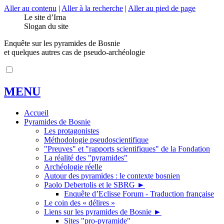
Aller au contenu
|
Aller à la recherche
|
Aller au pied de page
Le site d’Irna
Slogan du site
Enquête sur les pyramides de Bosnie
et quelques autres cas de pseudo-archéologie
MENU
Accueil
Pyramides de Bosnie
Les protagonistes
Méthodologie pseudoscientifique
"Preuves" et "rapports scientifiques" de la Fondation
La réalité des "pyramides"
Archéologie réelle
Autour des pyramides : le contexte bosnien
Paolo Debertolis et le SBRG
►
Enquête d’Eclisse Forum - Traduction française
Le coin des « délires »
Liens sur les pyramides de Bosnie
►
Sites "pro-pyramide"