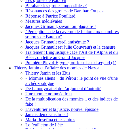
Les grottes de Barabar
Barabar : les grottes impossibles ?
Résonances des grottes de Barabar. Ou pas.
Réponse à Patrice Pouillard
Mesures médiévales
Jacques Grimault, savant ou plagiaire ?
"Perception - de la caverne de Platon aux chambres
sonores de Barabar"
Jacques Grimault est-il antisémite ?
Jacques Grimault (et Julie Couvreur) et la censure
Traitement Linguistique : De l’Art de l’Alpha et du
Bêta : ou lettre au Grand Jacques
Première Pley d’Égypte, ou Je suis sur Legend (1)
Thierry Jamin et l’affaire des momies de Nazca
Thierry Jamin et les Zitis
« Momies aliens » du Pérou : le point de vue d’une
archéozoologue
De l’anonymat et de l’argument d’autorité
Une momie nommée Irna
De la multiplication des momies... et des indices de
fake !
L’aventurier et la justice, nouvel épisode
Jamais deux sans trois !
Maria, Josefina et les autres
Le feuilleton de l’été