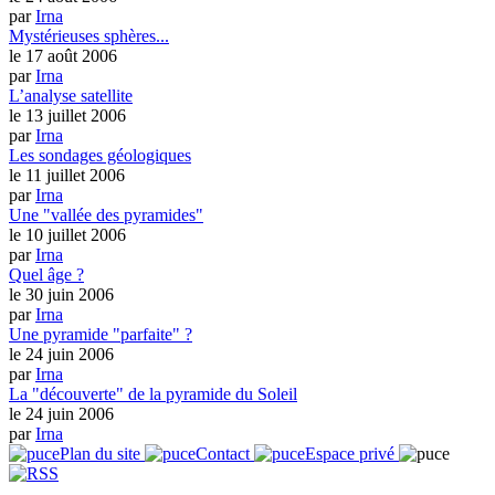
par
Irna
Mystérieuses sphères...
le 17 août 2006
par
Irna
L’analyse satellite
le 13 juillet 2006
par
Irna
Les sondages géologiques
le 11 juillet 2006
par
Irna
Une "vallée des pyramides"
le 10 juillet 2006
par
Irna
Quel âge ?
le 30 juin 2006
par
Irna
Une pyramide "parfaite" ?
le 24 juin 2006
par
Irna
La "découverte" de la pyramide du Soleil
le 24 juin 2006
par
Irna
Plan du site
Contact
Espace privé