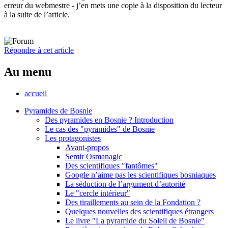
erreur du webmestre - j’en mets une copie à la disposition du lecteur
à la suite de l’article.
Répondre à cet article
Au menu
accueil
Pyramides de Bosnie
Des pyramides en Bosnie ? Introduction
Le cas des "pyramides" de Bosnie
Les protagonistes
Avant-propos
Semir Osmanagic
Des scientifiques "fantômes"
Google n’aime pas les scientifiques bosniaques
La séduction de l’argument d’autorité
Le "cercle intérieur"
Des tiraillements au sein de la Fondation ?
Quelques nouvelles des scientifiques étrangers
Le livre "La pyramide du Soleil de Bosnie"