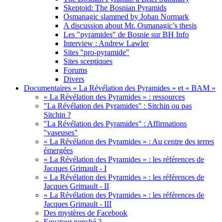
Skeptoid: The Bosnian Pyramids
Osmanagic slammed by Johan Normark
A discussion about Mr. Osmanagic’s thesis
Les "pyramides" de Bosnie sur BH Info
Interview : Andrew Lawler
Sites "pro-pyramide"
Sites sceptiques
Forums
Divers
Documentaires « La Révélation des Pyramides » et « BAM »
« La Révélation des Pyramides » : ressources
"La Révélation des Pyramides" : Sitchin ou pas
Sitchin ?
"La Révélation des Pyramides" : Affirmations
"vaseuses"
« La Révélation des Pyramides » : Au centre des terres
émergées
« La Révélation des Pyramides » : les références de
Jacques Grimault - I
« La Révélation des Pyramides » : les références de
Jacques Grimault - II
« La Révélation des Pyramides » : les références de
Jacques Grimault - III
Des mystères de Facebook
Equateur penché ?