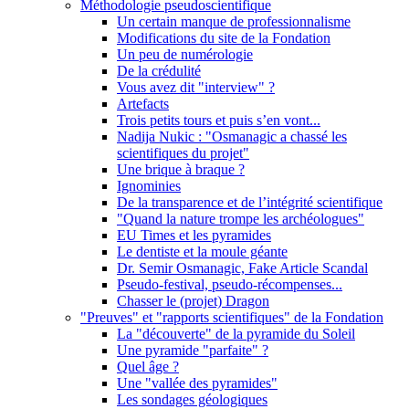
Méthodologie pseudoscientifique
Un certain manque de professionnalisme
Modifications du site de la Fondation
Un peu de numérologie
De la crédulité
Vous avez dit "interview" ?
Artefacts
Trois petits tours et puis s’en vont...
Nadija Nukic : "Osmanagic a chassé les
scientifiques du projet"
Une brique à braque ?
Ignominies
De la transparence et de l’intégrité scientifique
"Quand la nature trompe les archéologues"
EU Times et les pyramides
Le dentiste et la moule géante
Dr. Semir Osmanagic, Fake Article Scandal
Pseudo-festival, pseudo-récompenses...
Chasser le (projet) Dragon
"Preuves" et "rapports scientifiques" de la Fondation
La "découverte" de la pyramide du Soleil
Une pyramide "parfaite" ?
Quel âge ?
Une "vallée des pyramides"
Les sondages géologiques