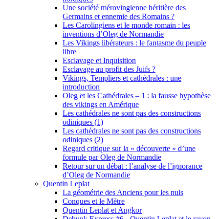
Une société mérovingienne héritière des
Germains et ennemie des Romains ?
Les Carolingiens et le monde romain : les
inventions d’Oleg de Normandie
Les Vikings libérateurs : le fantasme du peuple
libre
Esclavage et Inquisition
Esclavage au profit des Juifs ?
Vikings, Templiers et cathédrales : une
introduction
Oleg et les Cathédrales – 1 : la fausse hypothèse
des vikings en Amérique
Les cathédrales ne sont pas des constructions
odiniques (1)
Les cathédrales ne sont pas des constructions
odiniques (2)
Regard critique sur la « découverte » d’une
formule par Oleg de Normandie
Retour sur un débat : l’analyse de l’ignorance
d’Oleg de Normandie
Quentin Leplat
La géométrie des Anciens pour les nuls
Conques et le Mètre
Quentin Leplat et Angkor
Debunk Express #6 - Quentin Leplat et le rayon