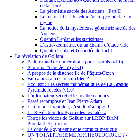
de la Terre
La géomètrie sacrée des Anciens - Part II
Le mètre, Pi et Phi selon l’astro-géométrie : un
mythe
La notice de la mystérieuse géomètrie sacrée des
Anciens
Quentin Leplat et les statistiques
L’astro-géométrie, ou un champ d’étude vide
Quentin Leplat et la coudée de Licht
La révélation de Gollum
Petit manuel de numérologie pour les nuls (v1.0)
Pourquoi “coudée” ? (v 0.1)
A propos de la distance Ile de Pâques/Gizeh
Bon alors ça mesure combien ?
Exclusif : Les secrets mathématiques de La Grande
Pyramide révélés (v1.0)
L’informateur secret et les mathématiques
Passé recomposé et Jean-Pierre Adam
La Grande Pyramide, c’est du ré-emploi !
La Révélation des Pyramides revisitée...
Toutes les vidéos de Gollum sur LRDP, BAM,
Pouillard et Grimault
La coudée Égyptienne et le complot métrique
UN TOTALITARISME ARCHÉOLOGIQUE ? -