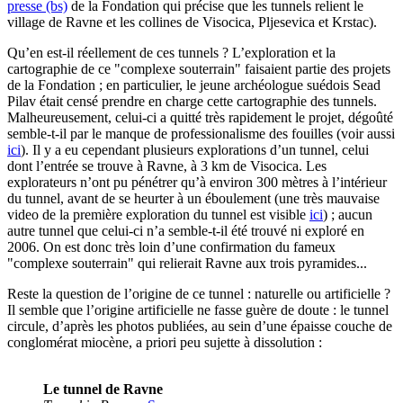
presse (bs)
de la Fondation qui précise que les tunnels relient le
village de Ravne et les collines de Visocica, Pljesevica et Krstac).
Qu’en est-il réellement de ces tunnels ? L’exploration et la
cartographie de ce "complexe souterrain" faisaient partie des projets
de la Fondation ; en particulier, le jeune archéologue suédois Sead
Pilav était censé prendre en charge cette cartographie des tunnels.
Malheureusement, celui-ci a quitté très rapidement le projet, dégoûté
semble-t-il par le manque de professionalisme des fouilles (voir aussi
ici
). Il y a eu cependant plusieurs explorations d’un tunnel, celui
dont l’entrée se trouve à Ravne, à 3 km de Visocica. Les
explorateurs n’ont pu pénétrer qu’à environ 300 mètres à l’intérieur
du tunnel, avant de se heurter à un éboulement (une très mauvaise
video de la première exploration du tunnel est visible
ici
) ; aucun
autre tunnel que celui-ci n’a semble-t-il été trouvé ni exploré en
2006. On est donc très loin d’une confirmation du fameux
"complexe souterrain" qui relierait Ravne aux trois pyramides...
Reste la question de l’origine de ce tunnel : naturelle ou artificielle ?
Il semble que l’origine artificielle ne fasse guère de doute : le tunnel
circule, d’après les photos publiées, au sein d’une épaisse couche de
conglomérat miocène, a priori peu sujette à dissolution :
Le tunnel de Ravne