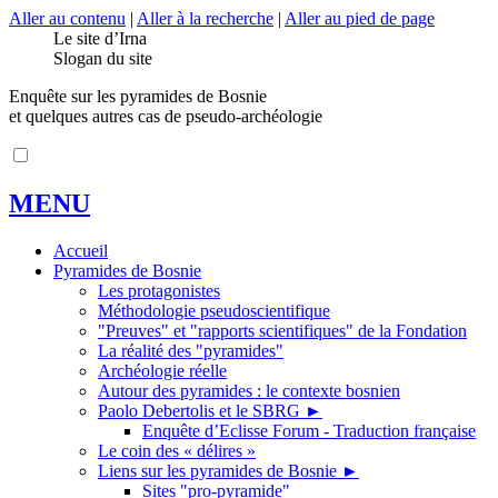
Aller au contenu
|
Aller à la recherche
|
Aller au pied de page
Le site d’Irna
Slogan du site
Enquête sur les pyramides de Bosnie
et quelques autres cas de pseudo-archéologie
MENU
Accueil
Pyramides de Bosnie
Les protagonistes
Méthodologie pseudoscientifique
"Preuves" et "rapports scientifiques" de la Fondation
La réalité des "pyramides"
Archéologie réelle
Autour des pyramides : le contexte bosnien
Paolo Debertolis et le SBRG
►
Enquête d’Eclisse Forum - Traduction française
Le coin des « délires »
Liens sur les pyramides de Bosnie
►
Sites "pro-pyramide"