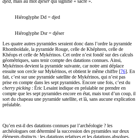
djed
, mais au mot
djeser
qui signifie « sacré ».
Hiéroglyphe Dd = djed
Hiéroglyphe Dsr = djéser
Les quatre autres pyramides seraient donc dans l’ordre la pyramide
Rhomboïdale, la pyramide Rouge, celle de Khéphren, celle de
Khéops et celle de Mykérinos. Cet ordre n’est fondé sur des calculs
géométriques, sans tenir compte des datations connues. Ainsi,
Mykérinos devient la pyramide suivante, car notre ami déplace
ensuite son cercle sur Mykérinos, et obtient le même chiffre
[
76
]
. En
fait, c’est sur une pyramide satellite de Mykérinos, qui n’est pas
prise en compte dans les sept pyramides. Encore une fois, c’est du
cherry picking
: Éric Lesaint indique en préalable ne prendre en
compte que les sept pyramides encore en état, mais tout d’un coup, il
sort du chapeau une pyramide satellite, et là, sans aucune explication
préalable.
Qu’en est-il des datations connues par l’archéologie ? les
archéologues ont déterminé la succession des pyramides sur deux
éléments distincts : les datations relatives et les datations absolues.