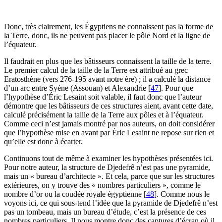
Donc, très clairement, les Égyptiens ne connaissent pas la forme de
la Terre, donc, ils ne peuvent pas placer le pôle Nord et la ligne de
l’équateur.
Il faudrait en plus que les bâtisseurs connaissent la taille de la terre.
Le premier calcul de la taille de la Terre est attribué au grec
Eratosthène (vers 276-195 avant notre ère) ; il a calculé la distance
d’un arc entre Syène (Assouan) et Alexandrie
[
47
]
. Pour que
l’hypothèse d’Éric Lesaint soit valable, il faut donc que l’auteur
démontre que les bâtisseurs de ces structures aient, avant cette date,
calculé précisément la taille de la Terre aux pôles et à l’équateur.
Comme ceci n’est jamais montré par nos auteurs, on doit considérer
que l’hypothèse mise en avant par Éric Lesaint ne repose sur rien et
qu’elle est donc à écarter.
Continuons tout de même à examiner les hypothèses présentées ici.
Pour notre auteur, la structure de Djedefrê n’est pas une pyramide,
mais un « bureau d’architecte ». Et cela, parce que sur les structures
extérieures, on y trouve des « nombres particuliers », comme le
nombre d’or ou la coudée royale égyptienne
[
48
]
. Comme nous le
voyons ici, ce qui sous-tend l’idée que la pyramide de Djedefrê n’est
pas un tombeau, mais un bureau d’étude, c’est la présence de ces
nombres particuliers. Il nous montre donc des captures d’écran où il