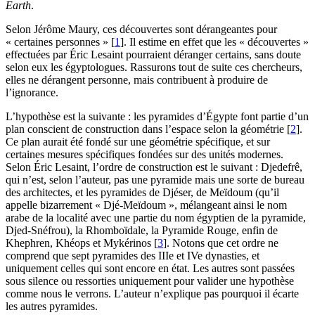
Earth
.
Selon Jérôme Maury, ces découvertes sont dérangeantes pour
« certaines personnes »
[
1
]
. Il estime en effet que les « découvertes »
effectuées par Éric Lesaint pourraient déranger certains, sans doute
selon eux les égyptologues. Rassurons tout de suite ces chercheurs,
elles ne dérangent personne, mais contribuent à produire de
l’ignorance.
L’hypothèse est la suivante : les pyramides d’Égypte font partie d’un
plan conscient de construction dans l’espace selon la géométrie
[
2
]
.
Ce plan aurait été fondé sur une géométrie spécifique, et sur
certaines mesures spécifiques fondées sur des unités modernes.
Selon Éric Lesaint, l’ordre de construction est le suivant : Djedefrê,
qui n’est, selon l’auteur, pas une pyramide mais une sorte de bureau
des architectes, et les pyramides de Djéser, de Meïdoum (qu’il
appelle bizarrement « Djé-Meïdoum », mélangeant ainsi le nom
arabe de la localité avec une partie du nom égyptien de la pyramide,
Djed-Snéfrou), la Rhomboïdale, la Pyramide Rouge, enfin de
Khephren, Khéops et Mykérinos
[
3
]
. Notons que cet ordre ne
comprend que sept pyramides des IIIe et IVe dynasties, et
uniquement celles qui sont encore en état. Les autres sont passées
sous silence ou ressorties uniquement pour valider une hypothèse
comme nous le verrons. L’auteur n’explique pas pourquoi il écarte
les autres pyramides.