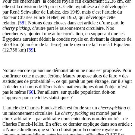
Pour ces chercheurs, la coudée royale fait exactement 52,36 cm, car
elle est la division de Pi par six. Cette hypothèse a été développée
par René Schwaller de Lubicz, dès 1949, mais c’est l’article du
docteur Charles Funck-Hellet, en 1952, qui développe cette
relation
[
58
]
. Notons deux choses dans cet article : d’une part, le
cherry picking
, d’autre part le raisonnement circulaire. Nos
chercheurs y ajoutent une autre corrélation, en supposant que les
Égyptiens auraient déduit la coudée royale en divisant la distance de
6679 km (diamètre de la Terre) par le rayon de la Terre à l’Équateur
(12.756 km)
[
59
]
.
Notons encore qu’aucune démonstration ne nous est proposée. Pour
confirmer cette mesure, Jérôme Maury propose alors de faire « des
statistiques de probabilité », ce qui paraît un peu étrange, car il s’agit
là de deux champs différents des mathématiques dont l’objet n’est
pas le même
[
60
]
. Par ailleurs, sur quelle population doit-on
s’appuyer pour de telles statistiques ?
L’article de Charles Funck-Hellet est fondé sur un
cherry-picking
et
un raisonnement circulaire. Le
cherry picking
est montré par le
choix arbitraire – par arbitraire nous entendons non-démontré – de
Charles Funck-Hellet. En effet, ce dernier explique dans son article :
« Nous admettons que si l’on choisit pour la coudée royale une
longueur intermédiaire entre les estimations officielles (0,5325 et