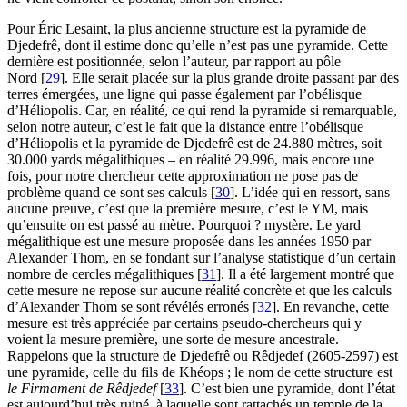
Pour Éric Lesaint, la plus ancienne structure est la pyramide de
Djedefrê, dont il estime donc qu’elle n’est pas une pyramide. Cette
dernière est positionnée, selon l’auteur, par rapport au pôle
Nord
[
29
]
. Elle serait placée sur la plus grande droite passant par des
terres émergées, une ligne qui passe également par l’obélisque
d’Héliopolis. Car, en réalité, ce qui rend la pyramide si remarquable,
selon notre auteur, c’est le fait que la distance entre l’obélisque
d’Héliopolis et la pyramide de Djedefrê est de 24.880 mètres, soit
30.000 yards mégalithiques – en réalité 29.996, mais encore une
fois, pour notre chercheur cette approximation ne pose pas de
problème quand ce sont ses calculs
[
30
]
. L’idée qui en ressort, sans
aucune preuve, c’est que la première mesure, c’est le YM, mais
qu’ensuite on est passé au mètre. Pourquoi ? mystère. Le yard
mégalithique est une mesure proposée dans les années 1950 par
Alexander Thom, en se fondant sur l’analyse statistique d’un certain
nombre de cercles mégalithiques
[
31
]
. Il a été largement montré que
cette mesure ne repose sur aucune réalité concrète et que les calculs
d’Alexander Thom se sont révélés erronés
[
32
]
. En revanche, cette
mesure est très appréciée par certains pseudo-chercheurs qui y
voient la mesure première, une sorte de mesure ancestrale.
Rappelons que la structure de Djedefrê ou Rêdjedef (2605-2597) est
une pyramide, celle du fils de Khéops ; le nom de cette structure est
le Firmament de Rêdjedef
[
33
]
. C’est bien une pyramide, dont l’état
est aujourd’hui très ruiné, à laquelle sont rattachés un temple de la