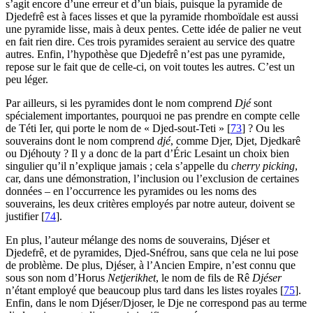
s’agit encore d’une erreur et d’un biais, puisque la pyramide de
Djedefrê est à faces lisses et que la pyramide rhomboïdale est aussi
une pyramide lisse, mais à deux pentes. Cette idée de palier ne veut
en fait rien dire. Ces trois pyramides seraient au service des quatre
autres. Enfin, l’hypothèse que Djedefrê n’est pas une pyramide,
repose sur le fait que de celle-ci, on voit toutes les autres. C’est un
peu léger.
Par ailleurs, si les pyramides dont le nom comprend
Djé
sont
spécialement importantes, pourquoi ne pas prendre en compte celle
de Téti Ier, qui porte le nom de « Djed-sout-Teti »
[
73
]
? Ou les
souverains dont le nom comprend
djé
, comme Djer, Djet, Djedkarê
ou Djéhouty ? Il y a donc de la part d’Éric Lesaint un choix bien
singulier qu’il n’explique jamais ; cela s’appelle du
cherry picking
,
car, dans une démonstration, l’inclusion ou l’exclusion de certaines
données – en l’occurrence les pyramides ou les noms des
souverains, les deux critères employés par notre auteur, doivent se
justifier
[
74
]
.
En plus, l’auteur mélange des noms de souverains, Djéser et
Djedefrê, et de pyramides, Djed-Snéfrou, sans que cela ne lui pose
de problème. De plus, Djéser, à l’Ancien Empire, n’est connu que
sous son nom d’Horus
Netjerikhet
, le nom de fils de Rê
Djéser
n’étant employé que beaucoup plus tard dans les listes royales
[
75
]
.
Enfin, dans le nom Djéser/Djoser, le Dje ne correspond pas au terme