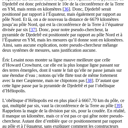
Djedefrê est donc précisément le 10e de la circonférence de la Terre
en YM, mais remis en kilomètres
[
36
]
. Donc, Djedefrê serait
positionné par rapport à l’Équateur, mais également par rapport au
pôle Nord. Et là, on a de nouveau la distance de 6679 kilomètres
jusqu’au pôle Nord, qui est la circonférence de la Terre à l’équateur
divisée par six
[
37
]
. Donc, pour notre pseudo-chercheur, la
pyramide de Djedefrê est positionnée par rapport au pôle Nord et à
l’Équateur en YM, mais les mesures qu’il donne sont en kilomètres.
Ainsi, sans aucune explication, notre pseudo-chercheur mélange
deux systèmes de mesures, sans justification aucune.
Éric Lesaint nous montre sa ligne mauve meilleure que celle
d’Howard Crowhurst, car elle est la plus longue ligne passant sur
des terres émergées, dont il vante le fait qu’elle ne passe jamais sur
une étendue d’eau ; notons qu’elle flirte tout de même fortement
avec la mer Caspienne, mais ne chipotons pas
[
38
]
. D’autant que
cette ligne passe par la pyramide de Djedefrê et par l’obélisque
d’Héliopolis.
L’obélisque d’Héliopolis est en plus placé à 6667,70 km du pôle, ce
qui, multiplié par six, vaut la circonférence de la Terre au pôle
[
39
]
.
Rappelons la magie de la division par six, pour la coudée. En réalité,
il manque un kilomètre, mais ce n’est pas ce qui gêne notre pseudo-
chercheur. Autant dire d’emblée que ce positionnement par rapport
au pôle et à l’équateur, sans expliquer comment les constructeurs