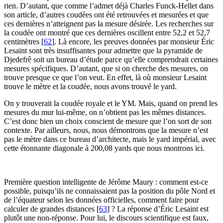
rien. D’autant, que comme l’admet déjà Charles Funck-Hellet dans
son article, d’autres coudées ont été retrouvées et mesurées et que
ces dernières n’atteignent pas la mesure désirée. Les recherches sur
la coudée ont montré que ces dernières oscillent entre 52,2 et 52,7
centimètres
[
62
]
. Là encore, les preuves données par monsieur Éric
Lesaint sont très insuffisantes pour admettre que la pyramide de
Djedefrê soit un bureau d’étude parce qu’elle comprendrait certaines
mesures spécifiques. D’autant, que si on cherche des mesures, on
trouve presque ce que l’on veut. En effet, là où monsieur Lesaint
trouve le mètre et la coudée, nous avons trouvé le yard.
On y trouverait la coudée royale et le YM. Mais, quand on prend les
mesures du mur lui-même, on n’obtient pas les mêmes distances.
C’est donc bien un choix conscient de mesure que l’on sort de son
contexte. Par ailleurs, nous, nous démontrons que la mesure n’est
pas le mètre dans ce bureau d’architecte, mais le yard impérial, avec
cette étonnante diagonale à 200,08 yards que nous montrons ici.
Première question intelligente de Jérôme Maury : comment est-ce
possible, puisqu’ils ne connaissaient pas la position du pôle Nord et
de l’équateur selon les données officielles, comment faire pour
calculer de grandes distances
[
63
]
? La réponse d’Éric Lesaint est
plutôt une non-réponse. Pour lui, le discours scientifique est faux,