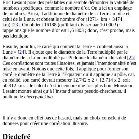
Éric Lesaint pose des préalables qui semble démontrer la validité de
nombres spécifiques, comme le nombre d’or. On a ici un empilage
de nombres. Ainsi, il additionne le diamètre de la Terre au pôle et
celui de la Lune, et obtient le nombre d’or (12714 km + 3474
km)
[
23
]
. On obtient 16188 (qu’il faut diviser par 10 000 !) ;
rappelons que le nombre d’or est 1,61803 ; donc, c’est proche, mais
pas identique.
Ensuite, pour lui, le carré qui contient la Terre « contient aussi la
Lune »
[
24
]
. Il ajoute que le diamètre de la Terre multiplié par le
diamètre de la Lune multiplié par Pi donne le diamètre du soleil
[
25
]
.
Ces corrélations sont toutes illusoires, et jamais l’intentionnalité n’est
mise en avant. Notons que cette fois, il applique pour former son
carré le diamètre de la Terre à l’Équateur qu’il applique au pôle, car,
en réalité, son carré devrait mesurer 12.742 x 2 + 12.714 x 2, soit
50.912 km… le calcul n’est ici encore une fois plus bon. Monsieur
Lesaint montre ainsi qu’à l’instar d’autres pseudo-chercheurs, il
pratique le
cherry-picking
.
Il n’y a donc en effet pas de hasard, mais un choix conscient de
données pour créer une corrélation illusoire.
Djedefrê