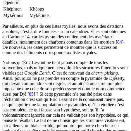
Djedefrê
Khéphren
Khéops
Mykérinos
Mykérinos
Par ailleurs, en plus de ces listes royales, nous avons des datations
absolues, c’est-à-dire fondées sur un calendrier. Elles sont obtenues
au Carbone 14, car les pyramides contiennent des matériaux
datables, notamment des charbons contenus dans les mortiers
[
84
]
.
De nouveau, les dates permettent de montrer que la succession
connue des bâtiments correspond aux listes royales.
Notons qu’Éric Lesaint ne tient jamais compte de tous les
souverains, mais uniquement ceux dont les structures funéraires sont
visibles par
Google Earth
. C’est de nouveau du
cherry picking
.
Ainsi, pourquoi ne pas prendre en compte la pyramide de Djéserty,
qui devait comprendre sept degrés, et aurait été une structure plus
imposante que celle de son prédécesseur et dont le nom commence
aussi par Djé
[
85
]
? Si cette pyramide n’a pas été prise dans
l’échantillon c’est soit qu’Éric Lesaint ne la connaissait même pas,
ce qui signifie que la population de pyramides qu’il a étudiée n’est
pas complète, ce qui fausse son hypothèse, soit qu’il l’a
volontairement ignorée car cela ne validait pas son hypothèse, ce qui
biaise le résultat. Le fait de ne choisir que les structures visibles est,
par ailleurs, un biais terrible, qui montre que notre chercheur en
herbe a dans sa tête une idée préconçue et qu’il cherche des moyens