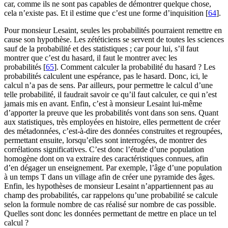
car, comme ils ne sont pas capables de démontrer quelque chose,
cela n’existe pas. Et il estime que c’est une forme d’inquisition
[
64
]
.
Pour monsieur Lesaint, seules les probabilités pourraient remettre en
cause son hypothèse. Les zététiciens se servent de toutes les sciences
sauf de la probabilité et des statistiques ; car pour lui, s’il faut
montrer que c’est du hasard, il faut le montrer avec les
probabilités
[
65
]
. Comment calculer la probabilité du hasard ? Les
probabilités calculent une espérance, pas le hasard. Donc, ici, le
calcul n’a pas de sens. Par ailleurs, pour permettre le calcul d’une
telle probabilité, il faudrait savoir ce qu’il faut calculer, ce qui n’est
jamais mis en avant. Enfin, c’est à monsieur Lesaint lui-même
d’apporter la preuve que les probabilités vont dans son sens. Quant
aux statistiques, très employées en histoire, elles permettent de créer
des métadonnées, c’est-à-dire des données construites et regroupées,
permettant ensuite, lorsqu’elles sont interrogées, de montrer des
corrélations significatives. C’est donc l’étude d’une population
homogène dont on va extraire des caractéristiques connues, afin
d’en dégager un enseignement. Par exemple, l’âge d’une population
à un temps T dans un village afin de créer une pyramide des âges.
Enfin, les hypothèses de monsieur Lesaint n’appartiennent pas au
champ des probabilités, car rappelons qu’une probabilité se calcule
selon la formule nombre de cas réalisé sur nombre de cas possible.
Quelles sont donc les données permettant de mettre en place un tel
calcul ?