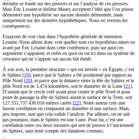
dernière se fonde sur des preuves et sur l’analyse de ces preuves.
Mais Éric Lesaint et Jérôme Maury acceptent l’idée que l’on puisse
démontrer une hypothèse sur aucune donnée démontrée, mais
uniquement sur des données hypothétiques. Nous en verrons les
conséquences.
Essayons de voir clair dans l’hypothèse générale de monsieur
Lesaint. Nous allons donc voir quelles sont ces hypothèses mises en
avant par Éric Lesaint dans cette conférence, puis sur quoi ces
arguments s’appuient, et enfin en quoi on est ici dans un système de
croyance qui ne s’appuie sur aucun fait établi.
À son avis, la première structure « qui est arrivée » en Égypte, c’est
le Sphinx
[
19
]
, parce que le Sphinx a été positionné par rapport au
Pôle Nord
[
20
]
, et parce que la distance entre la tête du Sphinx et le
pôle Nord est de 3.474 kilomètres, soit le diamètre de la Lune
[
21
]
.
D’autant que le cercle créé ayant pour centre le pôle Nord et pour
point de passage la tête du Sphinx aurait la surface de la Terre, soit
127.551.737.430.016 mètres carrés
[
22
]
. Notre auteur crée une
fausse corrélation en comparant un diamètre et une surface. Mais,
peu importe, tant que cela valide l’analyse. Par ailleurs, on ne sait
pas pourquoi, mais le Sphinx est une Lune. Pour lui, c’est une
corrélation entre ces deux mesures qui sert de preuve à l’ancienneté
du Sphinx, sans tenir compte des datations connues.