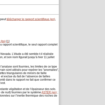
n peut
télécharger le rapport scientifique (en)
,
 (bs)
[
1
]
 rapport scientifique, le seul rapport complet
Nevada. L’étude a été semble-t-il réalisée
 et son nom figurait jusqu’à hier 11 juillet
analyse sont fournies, les limites de ce type
in sont utilisés pour repérer les "anomalies",
ttes triangulaires de miroirs de faille
 et exclue du fait de l’absence de failles
nté dans le rapport ne fait que confirmer ce
 est.
ndante végétation et de l’épaisseur des sols.
 de nuit) fournies par le système
ASTER (en)
;
e données sur l’inertie thermique des roches de