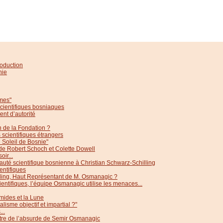
roduction
nie
ômes"
cientifiques bosniaques
ent d’autorité
n de la Fondation ?
scientifiques étrangers
 Soleil de Bosnie"
de Robert Schoch et Colette Dowell
ir...
té scientifique bosnienne à Christian Schwarz-Schilling
entifiques
lling, Haut Représentant de M. Osmanagic ?
entifiques, l’équipe Osmanagic utilise les menaces...
mides et la Lune
alisme objectif et impartial ?"
..
âtre de l’absurde de Semir Osmanagic