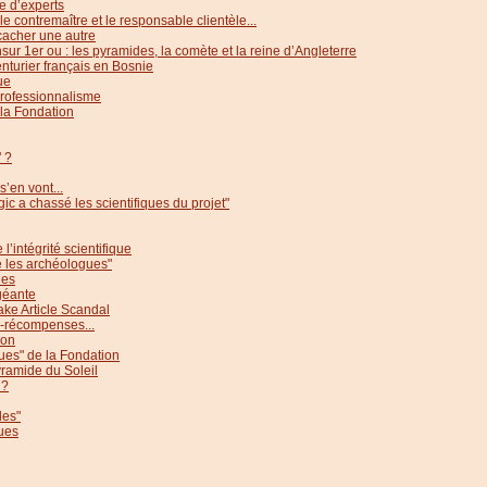
 d’experts
 le contremaître et le responsable clientèle...
acher une autre
ur 1er ou : les pyramides, la comète et la reine d’Angleterre
enturier français en Bosnie
ue
rofessionnalisme
 la Fondation
" ?
s’en vont...
c a chassé les scientifiques du projet"
l’intégrité scientifique
e les archéologues"
des
 géante
ke Article Scandal
o-récompenses...
gon
ques" de la Fondation
yramide du Soleil
 ?
des"
ues