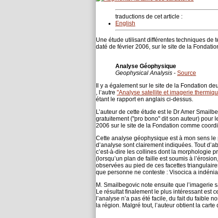
traductions de cet article :
English
Une étude utilisant différentes techniques de 
daté de février 2006, sur le site de la Fondatio
Analyse Géophysique
Geophysical Analysis
-
Source
Il y a également sur le site de la Fondation d
, l’autre
"Analyse satellite et imagerie thermiqu
étant le rapport en anglais ci-dessus.
L’auteur de cette étude est le Dr Amer Smailbe
gratuitement ("pro bono" dit son auteur) pour l
2006 sur le site de la Fondation comme coordi
Cette analyse géophysique est à mon sens le pl
d’analyse sont clairement indiquées. Tout d’a
c’est-à-dire les collines dont la morphologie pr
(lorsqu’un plan de faille est soumis à l’érosion
observées au pied de ces facettes triangulaire
que personne ne conteste : Visocica a indénia
M. Smailbegovic note ensuite que l’imagerie sa
Le résultat finalement le plus intéressant est
l’analyse n’a pas été facile, du fait du faible
la région. Malgré tout, l’auteur obtient la cart