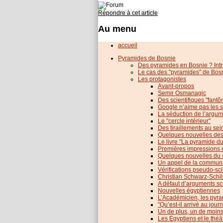
Répondre à cet article
Au menu
accueil
Pyramides de Bosnie
Des pyramides en Bosnie ? Int
Le cas des "pyramides" de Bos
Les protagonistes
Avant-propos
Semir Osmanagic
Des scientifiques "fant
Google n’aime pas les s
La séduction de l’argum
Le "cercle intérieur"
Des tiraillements au sei
Quelques nouvelles des 
Le livre "La pyramide du
Premières impressions 
Quelques nouvelles du so
Un appel de la communau
Vérifications pseudo-sci
Christian Schwarz-Schi
A défaut d’arguments sci
Nouvelles égyptiennes
L’Académicien, les pyra
"Qu’est-il arrivé au journ
Un de plus, un de moins.
Les Egyptiens et le thé