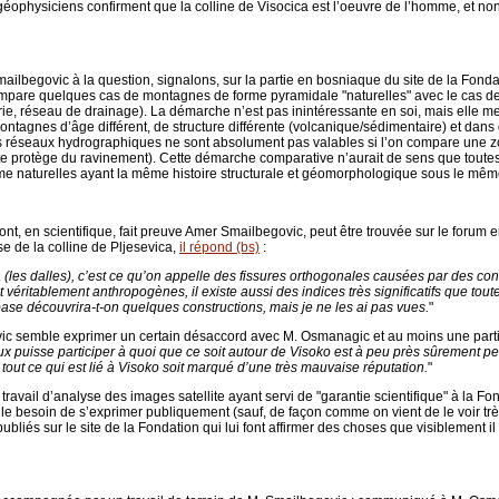
s géophysiciens confirment que la colline de Visocica est l’oeuvre de l’homme, et non 
mailbegovic à la question, signalons, sur la partie en bosniaque du site de la Fonda
compare quelques cas de montagnes de forme pyramidale "naturelles" avec le cas de
ie, réseau de drainage). La démarche n’est pas inintéressante en soi, mais elle me
tagnes d’âge différent, de structure différente (volcanique/sédimentaire) et dans 
s réseaux hydrographiques ne sont absolument pas valables si l’on compare une zo
 protège du ravinement). Cette démarche comparative n’aurait de sens que toutes 
e naturelles ayant la même histoire structurale et géomorphologique sous le même
, en scientifique, fait preuve Amer Smailbegovic, peut être trouvée sur le forum e
se de la colline de Pljesevica,
il répond (bs)
:
ca (les dalles), c’est ce qu’on appelle des fissures orthogonales causées par des co
véritablement anthropogènes, il existe aussi des indices très significatifs que toute 
base découvrira-t-on quelques constructions, mais je ne les ai pas vues.
"
 semble exprimer un certain désaccord avec M. Osmanagic et au moins une partie 
 puisse participer à quoi que ce soit autour de Visoko est à peu près sûrement per
tout ce qui est lié à Visoko soit marqué d’une très mauvaise réputation.
"
avail d’analyse des images satellite ayant servi de "garantie scientifique" à la Fonda
 le besoin de s’exprimer publiquement (sauf, de façon comme on vient de le voir très
 publiés sur le site de la Fondation qui lui font affirmer des choses que visiblement i