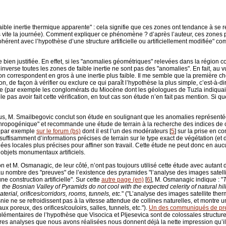
ible inertie thermique apparente" : cela signifie que ces zones ont tendance à se ref
us vite la journée). Comment expliquer ce phénomène ? d’après l’auteur, ces zone
 cohérent avec l’hypothèse d’une structure artificielle ou artificiellement modifiée"
e bien justifiée. En effet, si les "anomalies géométriques" relevées dans la région
inverse toutes les zones de faible inertie ne sont pas des "anomalies". En fait, au v
on correspondent en gros à une inertie plus faible. Il me semble que la première ch
, de façon à vérifier ou exclure ce qui paraît l’hypothèse la plus simple, c’est-à-di
ée (par exemple les conglomérats du Miocène dont les géologues de Tuzla indiquai
pas avoir fait cette vérification, en tout cas son étude n’en fait pas mention. Si q
s, M. Smailbegovic conclut son étude en soulignant que les anomalies représentée
nthropogénique" et recommande une étude de terrain à la recherche des indices de c
gé par exemple
sur le forum (bs)
dont il est l’un des modérateurs
[
5
]
sur la prise en co
 suffisamment d’informations précises de terrain sur le type exact de végétation (et
onnées locales plus précises pour affiner son travail. Cette étude ne peut donc en
objets monumentaux artificiels.
et M. Osmanagic, de leur côté, n’ont pas toujours utilisé cette étude avec autant
 nombre des "preuves" de l’existence des pyramides "l’analyse des images satellite
e construction artificielle". Sur cette
autre page (en)
[
6
]
, M. Osmanagic indique : "
T
in the Bosnian Valley of Pyramids do not cool with the expected celerity of natural hills
erial, orifices/corridors, rooms, tunnels, etc.
" ("L’analyse des images satellite the
 ne se refroidissent pas à la vitesse attendue de collines naturelles, et montre un
ux poreux, des orifices/couloirs, salles, tunnels, etc.").
Un des communiqués de pre
lémentaires de l’hypothèse que Visocica et Pljesevica sont de colossales structures
s analyses que nous avons réalisées nous donnent déjà la nette impression qu’il 