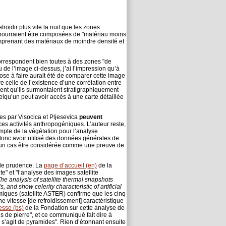
roidir plus vite la nuit que les zones
s pourraient être composées de "matériau moins
 comprenant des matériaux de moindre densité et
 correspondent bien toutes à des zones "de
u de l’image ci-dessus, j’ai l’impression qu’à
ose à faire aurait été de comparer cette image
re celle de l’existence d’une corrélation entre
ent qu’ils surmontaient stratigraphiquement
uelqu’un peut avoir accès à une carte détaillée
s par Visocica et Pljesevica
peuvent
es activités anthropogéniques. L’auteur reste,
mpte de la végétation pour l’analyse
 donc avoir utilisé des données générales de
 aucun cas être considérée comme une preuve de
 de prudence. La
page d’accueil (en)
de la
" et "l’analyse des images satellite
he analysis of satellite thermal snapshots
, and show celerity characteristic of artificial
rmiques (satellite ASTER) confirme que les cinq
e vitesse [de refroidissement] caractéristique
sse (bs)
de la Fondation sur cette analyse de
 de pierre", et ce communiqué fait dire à
s’agit de pyramides". Rien d’étonnant ensuite