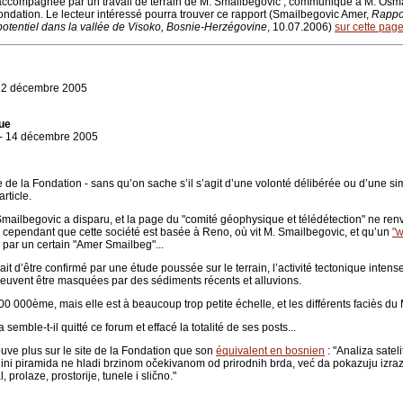
é accompagnée par un travail de terrain de M. Smailbegovic ; communiqué à M. Os
 Fondation. Le lecteur intéressé pourra trouver ce rapport (Smailbegovic Amer,
Rappor
 potentiel dans la vallée de Visoko, Bosnie-Herzégovine
, 10.07.2006)
sur cette pag
- 12 décembre 2005
que
s - 14 décembre 2005
 de la Fondation - sans qu’on sache s’il s’agit d’une volonté délibérée ou d’une s
article.
. Smailbegovic a disparu, et la page du "comité géophysique et télédétection" ne re
r cependant que cette société est basée à Reno, où vit M. Smailbegovic, et qu’un
"w
 par un certain "Amer Smailbeg"...
t d’être confirmé par une étude poussée sur le terrain, l’activité tectonique intense 
peuvent être masquées par des sédiments récents et alluvions.
0 000ème, mais elle est à beaucoup trop petite échelle, et les différents faciès d
semble-t-il quitté ce forum et effacé la totalité de ses posts...
uve plus sur le site de la Fondation que son
équivalent en bosnien
: "Analiza sateli
ini piramida ne hladi brzinom očekivanom od prirodnih brda, već da pokazuju izrazi
 prolaze, prostorije, tunele i slično."