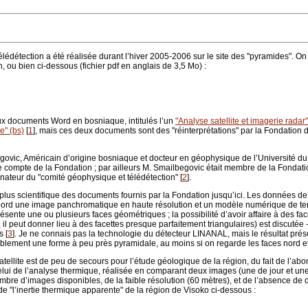
télédétection a été réalisée durant l’hiver 2005-2006 sur le site des "pyramides". O
n, ou bien ci-dessous (fichier pdf en anglais de 3,5 Mo) :
eux documents Word en bosniaque, intitulés l’un
"Analyse satellite et imagerie radar"
e" (bs)
[
1
]
, mais ces deux documents sont des "réinterprétations" par la Fondation du
govic, Américain d’origine bosniaque et docteur en géophysique de l’Université du 
e compte de la Fondation ; par ailleurs M. Smailbegovic était membre de la Fondation,
nateur du "comité géophysique et télédétection"
[
2
]
.
us scientifique des documents fournis par la Fondation jusqu’ici. Les données de l’
bord une image panchromatique en haute résolution et un modèle numérique de terra
ésente une ou plusieurs faces géométriques ; la possibilité d’avoir affaire à des face
, il peut donner lieu à des facettes presque parfaitement triangulaires) est discutée -
s
[
3
]
. Je ne connais pas la technologie du détecteur LINANAL, mais le résultat prése
blement une forme à peu près pyramidale, au moins si on regarde les faces nord et
tellite est de peu de secours pour l’étude géologique de la région, du fait de l’abo
 celui de l’analyse thermique, réalisée en comparant deux images (une de jour et une
 nombre d’images disponibles, de la faible résolution (60 mètres), et de l’absence d
e de "l’inertie thermique apparente" de la région de Visoko ci-dessous :