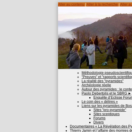
Aller au contenu
|
Aller à la recherche
|
Aller a
Méthodologie pseudoscientifiq
"Preuves" et "rapports scientifi
La réalité des "pyramides"
Archéologie réelle
Autour des pyramides : le cont
Paolo Debertolis et le SBRG
►
Enquête d’Eclisse Forum
Le coin des « délires »
Liens sur les pyramides de Bo
Sites "pro-pyramide"
Sites sceptiques
Forums
Divers
Documentaires « La Révélation des Py
Thierry Jamin et l’affaire des momies 