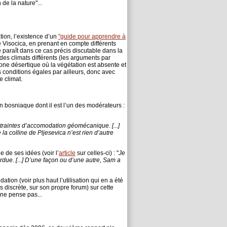
de la nature"...
tion, l’existence d’un
"guide pour apprendre à
 Visocica, en prenant en compte différents
 paraît dans ce cas précis discutable dans la
des climats différents (les arguments par
ne désertique où la végétation est absente et
conditions égales par ailleurs, donc avec
 climat.
n bosniaque dont il est l’un des modérateurs :
ntraintes d’accomodation géomécanique. [...]
la colline de Pljesevica n’est rien d’autre
de ses idées (voir l’
article
sur celles-ci) : "
Je
due. [...] D’une façon ou d’une autre, Sam a
tion (voir plus haut l’utilisation qui en a été
 discrète, sur son propre forum) sur cette
l ne pense pas...