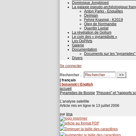
Dominique Jongbloed
La galaxie pseudo-archéologique fran
Anton Parks - Enquêtes
Deïmian
Fehmi Krasniqi - K2019
Oleg de Normandie
Quentin Leplat
La révélation de Gollum
Le coin des « pyramidiots »
Les OoPArts
Galerie
Documentation
Documents sur les "pyramides"
Divers
Se connecter
Rechercher ...
| français
| bosanski
| English
accueil
Pyramides de Bosnie
"Preuves" et "rapports s
L’analyse satellite
Article mis en ligne le
13 juillet 2006
par
Irna