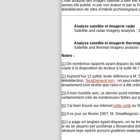
Cette analyse des images satellite a bien ét
jamais été publié, ni par son auteur ni par la
télédétection de sites d’intérêt archéologique
Analyse satellite et imagerie radar
Satellite and radar imagery analysis 
Analyse satellite et imagerie thermi
Satellite and thermal imagery analysi
Notes :
[
1
]
De nombreux rapports ayant disparu du site
copie à la disposition du lecteur à la suite de l’
[
2
]
Aujourd’hui 12 juillet, toute référence à M
télédétection,
TeraElement (en)
; on peut note
teraelement.com révèle que celui-ci a été créé
[
3
]
A mon humble avis, ce dernier point mériterai
certainement créé de nombreuses failles qui 
[
4
]
J’ai bien trouvé sur internet
cette carte
au 50
[
5
]
A ce jour, en février 2007, M. Smailbegovic a 
[
6
]
La page en anglais ayant disparu, on ne tro
je da se ukupno pet uzvišenja u Bosanskoj dol
strukure koje sadrže porozni građevni materijal,