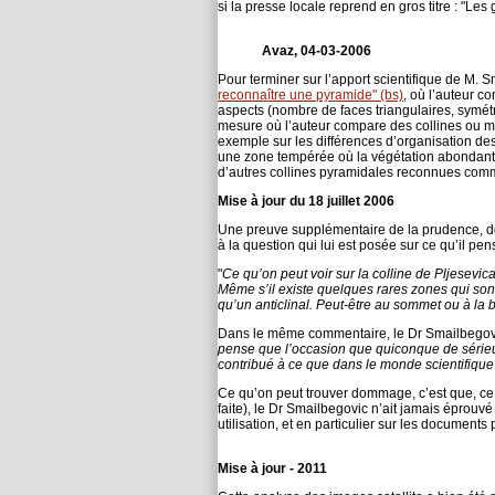
si la presse locale reprend en gros titre : "Le
Avaz, 04-03-2006
Pour terminer sur l’apport scientifique de M. S
reconnaître une pyramide" (bs)
, où l’auteur 
aspects (nombre de faces triangulaires, symétr
mesure où l’auteur compare des collines ou mon
exemple sur les différences d’organisation de
une zone tempérée où la végétation abondante
d’autres collines pyramidales reconnues comm
Mise à jour du 18 juillet 2006
Une preuve supplémentaire de la prudence, dont
à la question qui lui est posée sur ce qu’il pen
"
Ce qu’on peut voir sur la colline de Pljesevi
Même s’il existe quelques rares zones qui sont 
qu’un anticlinal. Peut-être au sommet ou à la 
Dans le même commentaire, le Dr Smailbegovic
pense que l’occasion que quiconque de sérieux
contribué à ce que dans le monde scientifique 
Ce qu’on peut trouver dommage, c’est que, ce tr
faite), le Dr Smailbegovic n’ait jamais éprouvé
utilisation, et en particulier sur les documents
Mise à jour - 2011