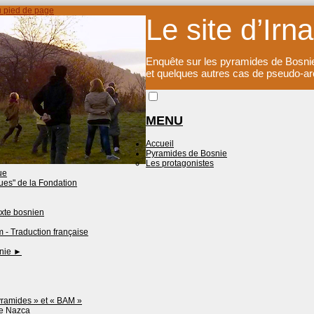
u pied de page
Le site d’Irna
Enquête sur les pyramides de Bosni
et quelques autres cas de pseudo-ar
MENU
Accueil
Pyramides de Bosnie
Les protagonistes
ue
ques" de la Fondation
exte bosnien
 - Traduction française
snie
►
ramides » et « BAM »
de Nazca