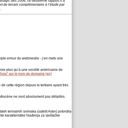
managic dès 2006, ce deuxième rapport n’a
t de terrain complémentaire à l’étude par
e
.
imple erreur du webmestre - j’en mets une
nvoie plus qu’à une société américaine de
hois" sur le nom de domaine (en)
de cette région depuis le tertiaire ayant très
u Miocène ne sont absolument pas détaillés.
tskih termalnih snimaka (satelit Aster) potvrdila
te karakteristike hlađenja za vještačke