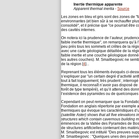
Inertie thermique apparente
Apparent thermal inertia
-
Source
Les zones en bleu et gris sont des zones de "fa
environnantes (et bien sûr à se rechauffer pl
consolidé", et il précise que "ce pourrait être
des cavités internes.
On notera ici la prudence de l’auteur, prudenc
faible inertie thermique", on remarquera qu’à l’
peu près tous les sommets et crêtes de la régi
avec une carte géologique détaillée de la région
faible inertie et une couche géologique donn
les autres couches). M. Smailbegovic ne semble 
de la région
[
4
]
...
Reprenant tous les éléments évoqués ci-dessu
s’expliquer par "un certain degré d’activité a
tout à fait logiquement, très prudent ; interro
thermique, il reconnaît n’avoir pas disposé de
forêt de type tempéré), et qu’il attend des d
l’existence des pyramides ou de quelconques 
Cependant on peut remarquer que la Fondation 
Fondation en anglais répertorie par exemple au
thermiques qui évoque les caractéristiques d’un
(satellite Aster) shows that all five elevations 
structures which contain cavernous building mat
éminences de la Vallée des Pyramides de Bosnie
de structures artificielles contenant des matéria
M. Smailbegovic est intitulé "Des preuves supp
M. Smailbegovic : "Quelques unes des première