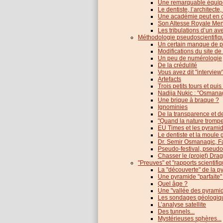
Une remarquable équipe
Le dentiste, l’architecte,
Une académie peut en c
Son Altesse Royale Mens
Les tribulations d’un av
Méthodologie pseudoscientifiq
Un certain manque de p
Modifications du site de
Un peu de numérologie
De la crédulité
Vous avez dit "interview
Artefacts
Trois petits tours et puis 
Nadija Nukic : "Osmanagi
Une brique à braque ?
Ignominies
De la transparence et de 
"Quand la nature tromp
EU Times et les pyrami
Le dentiste et la moule
Dr. Semir Osmanagic, Fa
Pseudo-festival, pseud
Chasser le (projet) Dra
"Preuves" et "rapports scientifi
La "découverte" de la p
Une pyramide "parfaite"
Quel âge ?
Une "vallée des pyrami
Les sondages géologiq
L’analyse satellite
Des tunnels...
Mystérieuses sphères...