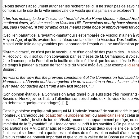
("Nous devons absolument autoriser les recherches ici. Il ne s’agit pas de savoir s
compris sur le site de la ville médiévale de Visoki qui n’a jamais été explorée")
"This has nothing to do with science," head of Visoko Home Museum, Senad Hodovic,
medieval times, with the castle on Visocica Hill. Excavations nearby have shown t
But, said Hodovic, "if this pyramid craze means some hope or improvement for loca
(Ceci [en parlant de la "pyramid-mania" qui s’est emparée de Visoko] n’a rien à voi
Moyen-Age, et qu’ils avaient leur château sur la colline de Visocica. Des fouilles 
Mais si cette folie des pyramides peut apporter de l’espoir ou une amélioration po
"Pyramid craze", ce n’est pas le vocabulaire d’un obsédé des pyramides... Mais 
M. Hodovic : qu’il soit ou non convaincu par les thèses de M. Osmanagic, il voit s
faire financer par la Fondation la fouille du site médiéval que les autorités de B
de temps à plaider la cause de "son" site du Visoki médiéval, par exemple
ici (en)
Bosnie :
He was of the view that the previous complement of the Commission had failed to in
Monuments of Bosnia and Herzegovina. He drew attention to three of these : the Vi
ever been conducted apart from a few test probes), [...]
(Son opinion était que la Commission avait ignoré plusieurs sites très importants
Bosnie et Herzégovine. Il attira l’attention sur trois d’entre eux : le vieux fort d
en dehors de quelques sondages), [...])
Cette hypothèse expliquerait pourquoi M. Hodovic "couvre" de son autorité le proje
nombreux archéologues
locaux (en)
,
européens (en)
ou
américains (en)
: celui 
des sites "réels" ; le site du fort de Visoki, reconnu et apparemment protégé, ne
immédiat de la "pyramide" ; M. Hodovic serait-il prêt à les sacrifier ? On peut se p
déclarations de MM. Osmanagic et Hodovic, disant tous deux que le site de la forte
fouilles qui se déroulent à quelques centaines de mètres, et un extrait d’un ouvr
était un centre de pouvoir important et que toute la vallée de la Bosna (la rivière