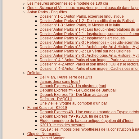
Les mesures anciennes et le modèle de 180 cm
Géo et Science et Vie : deux magazines qui ont basculé dans la 
Anton Parks - Enquêtes
Dossier n°1-1 : Anton Parks, expertise linguistique
Dossier Anton Parks n°1-2 : De la codification du Bullshit
Dossier n°1-3 : Anton Parks, le Messie et le latin
Dossier Anton Parks n°1-4 : Les traduc-interprétations du s
Dossier Anton Parks n°2-1 : Inspirations, sources et influen
Dossier Anton Parks n°2-2 : Inspirations artistiques
Dossier Anton Parks n°2-3 : Références « pseudo-scientifiq
Dossier Anton Parks n°3-1 : Archéologie, Art & Histoire, M
Dossier Anton Parks n°3-2 : La Vérité sur nos Origines
Dossier Anton Parks n°3-3 : Archéologie, Art & Histoire, M
Dossier n° 4-1 Anton Parks et son image : Parlez-vous sum
Dossier n° 4-2 Anton Parks et son image : Qui est le lector
Dossier n° 4-3 Anton Parks et son image : Cachez ces infor
Deïmian
Deï Mian, l’Autre Terre des Zitis
Jamais deux sans trois !
Debunk Express #3 - Un plastron géant
Debunk Express #4 - Le Colosse de Bahubali
Debunk Express #5 - Deï Mian au Japon
Deïmian - RAQCHI
Une vieille ivrogne au comptoir d’un bar
Fehmi Krasniqi - K2019
Debunk Express #8 - Une carte du monde en Egypte prédy
Debunk Express #9 - K2019, fin de partie
Étude numérique du bateau antique égyptien dit d’Inéni
K2019, le cas des mesures
K2019 : les impossibles hypothèses de la construction à par
Oleg de Normandie
Oleg et Angkor