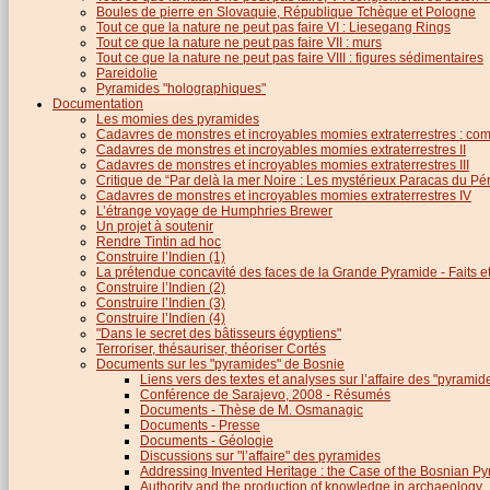
Boules de pierre en Slovaquie, République Tchèque et Pologne
Tout ce que la nature ne peut pas faire VI : Liesegang Rings
Tout ce que la nature ne peut pas faire VII : murs
Tout ce que la nature ne peut pas faire VIII : figures sédimentaires
Pareidolie
Pyramides "holographiques"
Documentation
Les momies des pyramides
Cadavres de monstres et incroyables momies extraterrestres : com
Cadavres de monstres et incroyables momies extraterrestres II
Cadavres de monstres et incroyables momies extraterrestres III
Critique de “Par delà la mer Noire : Les mystérieux Paracas du Pé
Cadavres de monstres et incroyables momies extraterrestres IV
L’étrange voyage de Humphries Brewer
Un projet à soutenir
Rendre Tintin ad hoc
Construire l’Indien (1)
La prétendue concavité des faces de la Grande Pyramide - Faits et 
Construire l’Indien (2)
Construire l’Indien (3)
Construire l’Indien (4)
"Dans le secret des bâtisseurs égyptiens"
Terroriser, thésauriser, théoriser Cortés
Documents sur les "pyramides" de Bosnie
Liens vers des textes et analyses sur l’affaire des "pyrami
Conférence de Sarajevo, 2008 - Résumés
Documents - Thèse de M. Osmanagic
Documents - Presse
Documents - Géologie
Discussions sur "l’affaire" des pyramides
Addressing Invented Heritage : the Case of the Bosnian P
Authority and the production of knowledge in archaeology