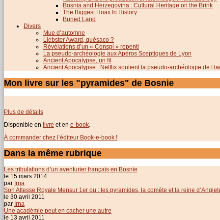
Bosnia and Herzegovina : Cultural Heritage on the Brink
The Biggest Hoax In History
Buried Land
Divers
Mue d’automne
Liebster Award, quésaco ?
Révélations d’un « Conspi » repenti
La pseudo-archéologie aux Apéros Sceptiques de Lyon
Ancient Apocalypse, un fil
Ancient Apocalypse : Netflix soutient la pseudo-archéologie de H
Mon livre sur les "pyramides" de Bosnie
Plus de détails
Disponible en
livre
et en
e-book
.
À commander chez l’éditeur Book-e-book !
Dans la même rubrique
Les tribulations d’un aventurier français en Bosnie
le 15 mars 2014
par
Irna
Son Altesse Royale Mensur 1er ou : les pyramides, la comète et la reine d’Anglet
le 30 avril 2011
par
Irna
Une académie peut en cacher une autre
le 13 avril 2011