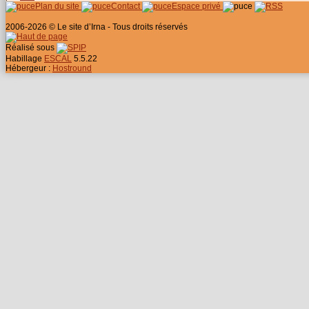
Plan du site
Contact
Espace privé
2006-2026 © Le site d’Irna - Tous droits réservés
Réalisé sous
Habillage
ESCAL
5.5.22
Hébergeur :
Hostround