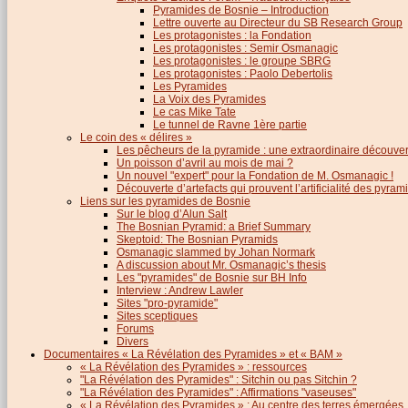
Pyramides de Bosnie – Introduction
Lettre ouverte au Directeur du SB Research Group
Les protagonistes : la Fondation
Les protagonistes : Semir Osmanagic
Les protagonistes : le groupe SBRG
Les protagonistes : Paolo Debertolis
Les Pyramides
La Voix des Pyramides
Le cas Mike Tate
Le tunnel de Ravne 1ère partie
Le coin des « délires »
Les pêcheurs de la pyramide : une extraordinaire découver
Un poisson d’avril au mois de mai ?
Un nouvel "expert" pour la Fondation de M. Osmanagic !
Découverte d’artefacts qui prouvent l’artificialité des pyram
Liens sur les pyramides de Bosnie
Sur le blog d’Alun Salt
The Bosnian Pyramid: a Brief Summary
Skeptoid: The Bosnian Pyramids
Osmanagic slammed by Johan Normark
A discussion about Mr. Osmanagic’s thesis
Les "pyramides" de Bosnie sur BH Info
Interview : Andrew Lawler
Sites "pro-pyramide"
Sites sceptiques
Forums
Divers
Documentaires « La Révélation des Pyramides » et « BAM »
« La Révélation des Pyramides » : ressources
"La Révélation des Pyramides" : Sitchin ou pas Sitchin ?
"La Révélation des Pyramides" : Affirmations "vaseuses"
« La Révélation des Pyramides » : Au centre des terres émergées