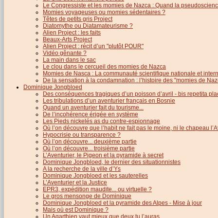
Le Congressiste et les momies de Nazca : Quand la pseudoscience
Momies voyageuses ou momies sédentaires ?
Têtes de petits gris Project
Diatomythe ou Diatamateurisme ?
Alien Project : les faits
Beaux-Arts Project
Alien Project : récit d’un "plutôt POUR"
Vidéo gênante ?
La main dans le sac
Le clou dans le cercueil des momies de Nazca
Momies de Nasca : La communauté scientifique nationale et inter
De la sensation à la condamnation : l’histoire des "momies de Naz
Dominique Jongbloed
Des conséquences tragiques d’un poisson d’avril - bis repetita pla
Les tribulations d’un aventurier français en Bosnie
Quand un aventurier fait du tourisme...
De l’incohérence érigée en système
Les Pieds nickelés as du contre-espionnage
Où l’on découvre que l’habit ne fait pas le moine, ni le chapeau l’A
Hypocrisie ou transparence ?
Où l’on découvre... deuxième partie
Où l’on découvre... troisième partie
L’Aventurier, le Pigeon et la pyramide à secret
Dominique Jongbloed, le dernier des situationnistes
A la recherche de la ville d’Ys
Dominique Jongbloed et les sauterelles
L’Aventurier et la Justice
EPR3, expédition maudite... ou virtuelle ?
Le gros mensonge de Dominique
Dominique Jongbloed et la pyramide des Alpes - Mise à jour
Mais où est Dominique ?
Un Agarthien vaut mieux que deux tu l’auras