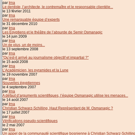
par
Irna
Le dentiste, l’architecte, le contremaître et le responsable clientèle...
le 13 février 2011
par
Irna
Une remarquable équipe d’experts
le 31 décembre 2010
par
Irna
Les Egyptiens et le théâtre de l’absurde de Semir Osmanagic
le 14 juin 2009
par
Irna
Un de plus, un de moins...
le 13 septembre 2008
par
Irna
"Qu’est-il arrivé au journalisme objectif et impartial ?"
le 15 août 2008
par
Irna
L’Académicien, les pyramides et la Lune
le 19 novembre 2007
par
Irna
Nouvelles égyptiennes
le 4 septembre 2007
par
Irna
A défaut d’arguments scientifiques, l’équipe Osmanagic utilise les menaces...
le 14 août 2007
par
Irna
Christian Schwarz-Schilling, Haut Représentant de M. Osmanagic ?
le 17 juillet 2007
par
Irna
Vérifications pseudo-scientifiques
le 2 mai 2007
par
Irna
Un appel de la communauté scientifique bosnienne à Christian Schwarz-Schillin