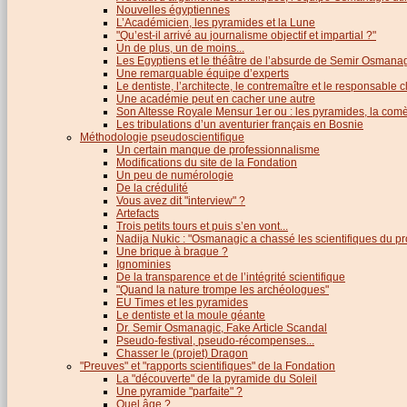
Nouvelles égyptiennes
L’Académicien, les pyramides et la Lune
"Qu’est-il arrivé au journalisme objectif et impartial ?"
Un de plus, un de moins...
Les Egyptiens et le théâtre de l’absurde de Semir Osmana
Une remarquable équipe d’experts
Le dentiste, l’architecte, le contremaître et le responsable cl
Une académie peut en cacher une autre
Son Altesse Royale Mensur 1er ou : les pyramides, la comèt
Les tribulations d’un aventurier français en Bosnie
Méthodologie pseudoscientifique
Un certain manque de professionnalisme
Modifications du site de la Fondation
Un peu de numérologie
De la crédulité
Vous avez dit "interview" ?
Artefacts
Trois petits tours et puis s’en vont...
Nadija Nukic : "Osmanagic a chassé les scientifiques du pr
Une brique à braque ?
Ignominies
De la transparence et de l’intégrité scientifique
"Quand la nature trompe les archéologues"
EU Times et les pyramides
Le dentiste et la moule géante
Dr. Semir Osmanagic, Fake Article Scandal
Pseudo-festival, pseudo-récompenses...
Chasser le (projet) Dragon
"Preuves" et "rapports scientifiques" de la Fondation
La "découverte" de la pyramide du Soleil
Une pyramide "parfaite" ?
Quel âge ?