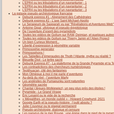
L’EPR4 ou les tribulations d’un navranturier - 1
L’EPR4 ou les tribulations d’un navranturier - 2
L’EPR4 ou les tribulations d’un navranturier - 3
La galaxie pseudo-archéologique française
Debunk express #1 - Alignement des Cathédrales
Debunk express #2 - L’axe Saint Michael-Apollo
Le Serapeum de Saqqarah vu par "Révélations et Aventures Web"
Antoine Gigal, ufologue et pseudo-égyptologue
De l’ouverture d’esprit des pyramidiots
Toutes les vidéos de Gollum sur RAW, Deimian, et quelques autres.
Toutes les vidéos de Gollum sur Thierry Jamin et l’Alien Project
Un bien Curieux Moment...
Liberté d’expression à géométrie variable
Primosophie generator
Primosophons !
Les Tablettes d’émeraudes de Thoth l’Atlante, mythe ou réalité ?
Bleuette Diot - Le tertre sacré
Debunk Express #7 - La plateforme de la Grande Pyramide et la T
Les contradictions des chercheurs numérologues
Teotihuacan, cité des fantasmes
Mon Olmèque à moi il me parle d’aventures
Au-delà du réel - l’aventure Marty
Les andésites de Pumapunku sont naturelles
Géométrie sacrée
Chantal (Jègues-Wolkiewiez), un peu plus près des étoiles !
Pyramide - Le Grand Virage
Éric Lesaint ou le vide de la recherche
« Mégalithes, un monde oublié » - Howard Crowhurst, 2021
Google Earth et la pseudo-histoire : l’outil absolu ?
Julie Couvreur ou le plagiat permanent
Pseudo-archéologie, dialogue et censure
Les papyrus de la mer Rouge : une épine dans le pied de la pyra