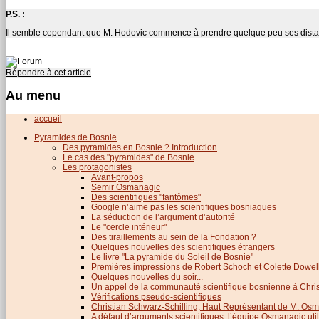
P.S. :
Il semble cependant que M. Hodovic commence à prendre quelque peu ses dista
Répondre à cet article
Au menu
accueil
Pyramides de Bosnie
Des pyramides en Bosnie ? Introduction
Le cas des "pyramides" de Bosnie
Les protagonistes
Avant-propos
Semir Osmanagic
Des scientifiques "fantômes"
Google n’aime pas les scientifiques bosniaques
La séduction de l’argument d’autorité
Le "cercle intérieur"
Des tiraillements au sein de la Fondation ?
Quelques nouvelles des scientifiques étrangers
Le livre "La pyramide du Soleil de Bosnie"
Premières impressions de Robert Schoch et Colette Dowel
Quelques nouvelles du soir...
Un appel de la communauté scientifique bosnienne à Chris
Vérifications pseudo-scientifiques
Christian Schwarz-Schilling, Haut Représentant de M. Os
A défaut d’arguments scientifiques, l’équipe Osmanagic util