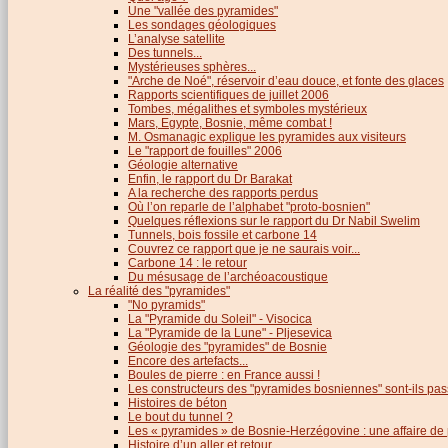
Une "vallée des pyramides"
Les sondages géologiques
L’analyse satellite
Des tunnels...
Mystérieuses sphères...
"Arche de Noé", réservoir d’eau douce, et fonte des glaces
Rapports scientifiques de juillet 2006
Tombes, mégalithes et symboles mystérieux
Mars, Egypte, Bosnie, même combat !
M. Osmanagic explique les pyramides aux visiteurs
Le "rapport de fouilles" 2006
Géologie alternative
Enfin, le rapport du Dr Barakat
A la recherche des rapports perdus
Où l’on reparle de l’alphabet "proto-bosnien"
Quelques réflexions sur le rapport du Dr Nabil Swelim
Tunnels, bois fossile et carbone 14
Couvrez ce rapport que je ne saurais voir...
Carbone 14 : le retour
Du mésusage de l’archéoacoustique
La réalité des "pyramides"
"No pyramids"
La "Pyramide du Soleil" - Visocica
La "Pyramide de la Lune" - Pljesevica
Géologie des "pyramides" de Bosnie
Encore des artefacts...
Boules de pierre : en France aussi !
Les constructeurs des "pyramides bosniennes" sont-ils pas
Histoires de béton
Le bout du tunnel ?
Les « pyramides » de Bosnie-Herzégovine : une affaire de
Histoire d’un aller et retour