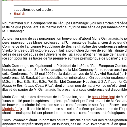
traductions de cet article :
English
Pour terminer sur la composition de l’équipe Osmanagic (voir les articles précéde
reste ce que j’appellerais le "cercle intérieur", toute une série de personnes dont
M. Osmanagic.
Au premier rang de ces personnes, on trouve tout d’abord Muris Osmanagic, le pè
père, ingénieur des Mines, professeur à l’Université de Tuzla, ancien directeur 
Commerce de l’ancienne République de Bosnie), habitué des conférences internati
Visoko (entrée du 29 octobre 2005) ; fait la promotion du livre de son fils ; diri
celles de ses collègues de l’Université de Tuzla (qui n’ont rien vu que de naturel 
(ce sont pour lui les traces de "la première écriture préhistorique de Bosnie" ; le 
Muris Osmanagic est également le Président de la 5ème "Pan-European Conferenc
honoraire un certain Semir Osmanagic, de la Met Company (on retrouve aussi pa
cette Conférence (le 18 mai 2006) et la date d’arrivée de M. Aly Abd Barakat (le 16
conférence, M. Barakat étant spécialiste en minéralogie. On peut noter également
M.Sc. Int. Ec., B.Sc. Ec., B.Sc. Pol.Sc., Met Company, Houston, U.S.A. Paper for 
Found in Bosnia and Costa Rica
", dont on a un peu de mal à voir ce qu’elle vient f
illustré du papier de M. Osmanagic fils présenté à cette conférence est disponibl
Mario Gerussi, un des directeurs de la Fondation, serait le
beau-frère (en)
de M. O
"sous-comité pour les sphères de pierre préhistoriques", est un ami de M. Osmanagi
de trouver la moindre information sur ses compétences, le seul Bojan Zecevic c
Models (en)
), et il semble bien que ce soit celui-là même qui fasse partie de l’éq
chantier, mais peut laisser planer le doute sur ses compétences archéologiques.
"Jovo Jovanovic" étant un nom très courant, difficile de trouver des renseignement
anneaux de fer préhistoriques" ; en tout cas, pas de Jovo Jovanovic relié en quoi q