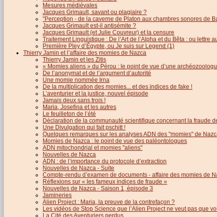
Mesures médiévales
Jacques Grimault, savant ou plagiaire ?
"Perception - de la caverne de Platon aux chambres sonores de B
Jacques Grimault est-il antisémite ?
Jacques Grimault (et Julie Couvreur) et la censure
Traitement Linguistique : De l’Art de l’Alpha et du Bêta : ou lettre
Première Pley d’Égypte, ou Je suis sur Legend (1)
Thierry Jamin et l’affaire des momies de Nazca
Thierry Jamin et les Zitis
« Momies aliens » du Pérou : le point de vue d’une archéozoolog
De l’anonymat et de l’argument d’autorité
Une momie nommée Irna
De la multiplication des momies... et des indices de fake !
L’aventurier et la justice, nouvel épisode
Jamais deux sans trois !
Maria, Josefina et les autres
Le feuilleton de l’été
Déclaration de la communauté scientifique concernant la fraude d
Une Divulgation qui fait pschitt !
Quelques remarques sur les analyses ADN des "momies" de Nazc
Momies de Nazca : le point de vue des paléontologues
ADN mitochondrial et momies "aliens"
Nouvelles de Nazca
ADN : de l’importance du protocole d’extraction
Nouvelles de Nazca - Suite
Compte-rendu d’examen de documents - affaire des momies de N
Réflexions sur « les fameux indices de fraude »
Nouvelles de Nazca - Saison 1, épisode 3
Jamineries
Alien Project : Maria, la preuve de la contrefaçon ?
Les vidéos de Stop Science que l’Alien Project ne veut pas que vo
La Cité des Aventuriers perdus