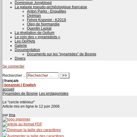
Dominique Jongbloed
La galaxie pseudo-archéologique française
Anton Parks - Enquêtes
Deïmian
Fehmi Krasniqi - K2019
Oleg de Normandie
Quentin Leplat
La révélation de Gollum
Le coin des « pyramidiots »
Les OoPArts
Galerie
Documentation
Documents sur les "pyramides" de Bosnie
Divers
Se connecter
Rechercher ...
| français
| bosanski
| English
accueil
Pyramides de Bosnie
Les protagonistes
Le "cercle intérieur"
Article mis en ligne le
12 juin 2006
par
Irna