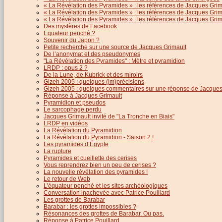
« La Révélation des Pyramides » : les références de Jacques Grima
« La Révélation des Pyramides » : les références de Jacques Grimau
« La Révélation des Pyramides » : les références de Jacques Grimau
Des mystères de Facebook
Equateur penché ?
Souvenir du Japon ?
Petite recherche sur une source de Jacques Grimault
De l’anonymat et des pseudonymes
"La Révélation des Pyramides" : Mètre et pyramidion
LRDP : opus 2 ?
De la Lune, de Kubrick et des miroirs
Gizeh 2005 : quelques (im)précisions
Gizeh 2005 : quelques commentaires sur une réponse de Jacques
Réponse à Jacques Grimault
Pyramidion et pseudos
Le sarcophage perdu
Jacques Grimault invité de "La Tronche en Biais"
LRDP en vidéos
La Révélation du Pyramidion
La Révélation du Pyramidion - Saison 2 !
Les pyramides d’Égypte
La rupture
Pyramides et cueillette des cerises
Vous reprendrez bien un peu de cerises ?
La nouvelle révélation des pyramides !
Le retour de Web
L’équateur penché et les sites archéologiques
Conversation inachevée avec Patrice Pouillard
Les grottes de Barabar
Barabar : les grottes impossibles ?
Résonances des grottes de Barabar. Ou pas.
Réponse à Patrice Pouillard