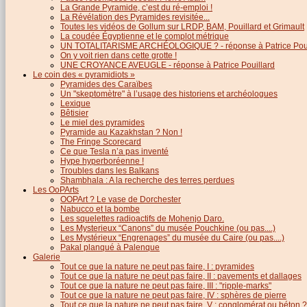
La Grande Pyramide, c’est du ré-emploi !
La Révélation des Pyramides revisitée...
Toutes les vidéos de Gollum sur LRDP, BAM, Pouillard et Grimault
La coudée Égyptienne et le complot métrique
UN TOTALITARISME ARCHÉOLOGIQUE ? - réponse à Patrice Poui
On y voit rien dans cette grotte !
UNE CROYANCE AVEUGLE - réponse à Patrice Pouillard
Le coin des « pyramidiots »
Pyramides des Caraïbes
Un "skeptomètre" à l’usage des historiens et archéologues
Lexique
Bêtisier
Le miel des pyramides
Pyramide au Kazakhstan ? Non !
The Fringe Scorecard
Ce que Tesla n’a pas inventé
Hype hyperboréenne !
Troubles dans les Balkans
Shambhala : A la recherche des terres perdues
Les OoPArts
OOPArt ? Le vase de Dorchester
Nabucco et la bombe
Les squelettes radioactifs de Mohenjo Daro.
Les Mysterieux “Canons” du musée Pouchkine (ou pas....)
Les Mystérieux “Engrenages” du musée du Caire (ou pas....)
Pakal planqué à Palenque
Galerie
Tout ce que la nature ne peut pas faire, I : pyramides
Tout ce que la nature ne peut pas faire, II : pavements et dallages
Tout ce que la nature ne peut pas faire, III : "ripple-marks"
Tout ce que la nature ne peut pas faire, IV : sphères de pierre
Tout ce que la nature ne peut pas faire, V : conglomérat ou béton ?