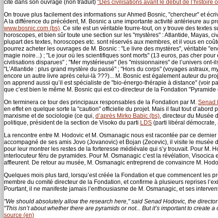
cité dans son ouvrage (non traduit)
"Des civilisations avant le début de l’histoire of
On trouve plus facilement des informations sur Ahmed Bosnic, "chercheur" et écriva
A la différence du précédent, M. Bosnic a une importante activité antérieure au proj
www.bosnic.com (bs)
. Ce site est un véritable fourre-tout, on y trouve des textes s
horoscopes, et bien sûr toute une section sur les "mystères" : Atlantide, Mayas, c
plupart des textes, horoscopes etc. sont réservés aux membres, et il vous en coût
pourrez acheter les ouvrages de M. Bosnic : "Le livre des mystères", véritable "en
magie noire...) ; "Le jour où les scientifiques sont morts" (13 euros, pas cher pour e
civilisations disparues" ; "Mer mystérieuse" (les "missionnaires" de l’univers ont-i
"L’Atlantide : plus grand mystère du passé" ; "Hors du corps" (voyages astraux, m
encore un autre livre après celui-là ???)... M. Bosnic est également auteur du pr
on apprend aussi qu’il est spécialiste de "bio-énergo-thérapie à distance" (voir 
que c’est bien le même M. Bosnic qui est co-directeur de la Fondation "Pyramide du
On terminera ce tour des principaux responsables de la Fondation par M.
Senad 
en effet en quelque sorte la "caution" officielle du projet. Mais il faut tout d’abo
marxisme et de sociologie (ce qui,
d’après Mirko Babic (bs)
, directeur du Musée de
politique, président de la section de Visoko du parti
LDS
(parti libéral démocrat
La rencontre entre M. Hodovic et M. Osmanagic nous est racontée par ce dernie
accompagné de ses amis Jovo (Jovanovic) et Bojan (Zecevic), il visite le musée de 
pour leur montrer les restes de la forteresse médiévale qui s’y trouvait. Pour M. H
interlocuteur féru de pyramides. Pour M. Osmanagic c’est la révélation, Visocica
affleurent. De retour au musée, M. Osmanagic entreprend de convaincre M. Hodo
Quelques mois plus tard, lorsqu’est créée la Fondation et que commencent les pr
membre du comité directeur de la Fondation, et confirme à plusieurs reprises l’
Pourtant, il ne manifeste jamais l’enthousiasme de M. Osmanagic, et ses intervent
"We should absolutely allow the research here," said Senad Hodovic, the director
"This isn’t about whether there are pyramids or not... But it’s important to create 
source (en)