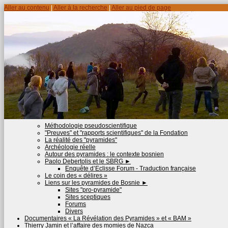
Aller au contenu
|
Aller à la recherche
|
Aller au pied de page
Méthodologie pseudoscientifique
"Preuves" et "rapports scientifiques" de la Fondation
La réalité des "pyramides"
Archéologie réelle
Autour des pyramides : le contexte bosnien
Paolo Debertolis et le SBRG
►
Enquête d’Eclisse Forum - Traduction française
Le coin des « délires »
Liens sur les pyramides de Bosnie
►
Sites "pro-pyramide"
Sites sceptiques
Forums
Divers
Documentaires « La Révélation des Pyramides » et « BAM »
Thierry Jamin et l’affaire des momies de Nazca