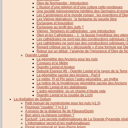
Oleg de Normandie - Introduction
L’illusion d’une religion et d’une culture celto-nordiques
Une société mérovingienne héritière des Germains et en
Les Carolingiens et le monde romain : les inventions d’O
Les Vikings libérateurs : le fantasme du peuple libre
Esclavage et Inquisition
Esclavage au profit des Juifs ?
Vikings, Templiers et cathédrales : une introduction
Oleg et les Cathédrales – 1 : la fausse hypothèse des viki
Les cathédrales ne sont pas des constructions odiniques (
Les cathédrales ne sont pas des constructions odiniques (
Regard critique sur la « découverte » d’une formule par 
Retour sur un débat : l’analyse de l’ignorance d’Oleg de 
Quentin Leplat
La géométrie des Anciens pour les nuls
Conques et le Mètre
Quentin Leplat et Angkor
Debunk Express #6 - Quentin Leplat et le rayon de la Terre
La géomètrie sacrée des Anciens - Part II
Le mètre, Pi et Phi selon l’astro-géométrie : un mythe
La notice de la mystérieuse géomètrie sacrée des Anciens
Quentin Leplat et les statistiques
L’astro-géométrie, ou un champ d’étude vide
Quentin Leplat et la coudée de Licht
La révélation de Gollum
Petit manuel de numérologie pour les nuls (v1.0)
Pourquoi “coudée” ? (v 0.1)
A propos de la distance Ile de Pâques/Gizeh
Bon alors ça mesure combien ?
Exclusif : Les secrets mathématiques de La Grande Pyramide révél
L’informateur secret et les mathématiques
Passé recomposé et Jean-Pierre Adam