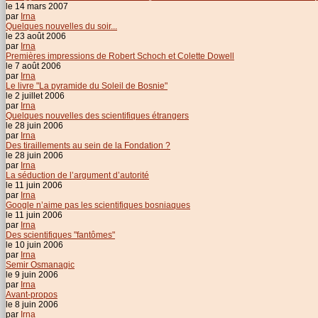
le 14 mars 2007
par
Irna
Quelques nouvelles du soir...
le 23 août 2006
par
Irna
Premières impressions de Robert Schoch et Colette Dowell
le 7 août 2006
par
Irna
Le livre "La pyramide du Soleil de Bosnie"
le 2 juillet 2006
par
Irna
Quelques nouvelles des scientifiques étrangers
le 28 juin 2006
par
Irna
Des tiraillements au sein de la Fondation ?
le 28 juin 2006
par
Irna
La séduction de l’argument d’autorité
le 11 juin 2006
par
Irna
Google n’aime pas les scientifiques bosniaques
le 11 juin 2006
par
Irna
Des scientifiques "fantômes"
le 10 juin 2006
par
Irna
Semir Osmanagic
le 9 juin 2006
par
Irna
Avant-propos
le 8 juin 2006
par
Irna