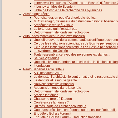
Interview d’Irna sur les "Pyramides de Bosnie" (Décembre 
« Les pyramides de Bosnie »
Lettre de Bosnie : à la recherche des pyramides
Archéologie réelle
Pour changer, un peu d’archéologie réelle...
M. Osmanagic, défenseur du patrimoine national bosnien 
Archéologie réelle à Visoko
La forteresse qui n’existait pas
Détournement de fonds archéologique
Autour des pyramides : le contexte bosnien
Une lettre ouverte de la communauté scientifique bosnien
Ce que les institutions scientifiques de Bosnie pensent du
Ce que les institutions scientifiques de Bosnie pensent du p
Le syndrome de Galilée
Toute ressemblance avec des personnes existantes...
Sauver Vjetrenica
Une initiative pour alerter sur la crise des institutions cultu
Inondations
Paolo Debertolis et le SBRG
SB Research Group
Le dentiste, l’architecte, le contremaître et le responsable cl
Le dentiste et la moule géante
Nouvelle tentative d’Abacus
Abacus s’enfonce dans la spirale
Détournement de fonds archéologique
Articles fantômes
Chasser le (projet) Dragon
Conférences fantômes ?
Du mésusage de l’archéoacoustique
Quelques précisions en réponse au professeur Debertolis
Enquête d’EclisseForum.it
Enquête d’Eclisse Forum - Traduction française