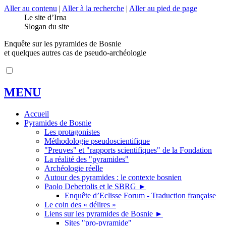
Aller au contenu
|
Aller à la recherche
|
Aller au pied de page
Le site d’Irna
Slogan du site
Enquête sur les pyramides de Bosnie
et quelques autres cas de pseudo-archéologie
MENU
Accueil
Pyramides de Bosnie
Les protagonistes
Méthodologie pseudoscientifique
"Preuves" et "rapports scientifiques" de la Fondation
La réalité des "pyramides"
Archéologie réelle
Autour des pyramides : le contexte bosnien
Paolo Debertolis et le SBRG
►
Enquête d’Eclisse Forum - Traduction française
Le coin des « délires »
Liens sur les pyramides de Bosnie
►
Sites "pro-pyramide"