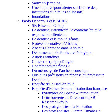
Sauver Vjetrenica
Une initiative pour alerter sur la crise des
institutions culturelles en Bosnie
Inondations
Paolo Debertolis et le SBRG
SB Research Group
Le dentiste, l’architecte, le contremaître et le
responsable clientèle...
Le dentiste et la moule géante
Nouvelle tentative d’Abacus
Abacus s’enfonce dans la spirale
Détournement de fonds archéologique
Articles fantômes
Chasser le (projet) Dragon
Conférences fantômes ?
Du mésusage de l’archéoacoustique
Quelques précisions en réponse au professeur
Debertolis
Enquête d’EclisseForum.it
Enquête d’Eclisse Forum - Traduction française
Pyramides de Bosnie – Introduction
Lettre ouverte au Directeur du SB
Research Group
Les protagonistes : la Fondation
Les protagonistes : Semir Osmanagic