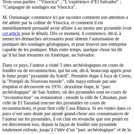
Trois sous-parties : "Visocica" ; "L’expérience d’El Salvador" ;
"Campagne de sondages sur Visocica".
M. Osmanagic commence ici par raconter comment son attention a
été attirée par la colline de Visocica, et comment il est
immédiatement persuadé avoir affaire à au moins une pyramide (voir
cet article
pour le détail). Dès ce moment, il commence, dit-il, à
mener les démarches nécessaires pour obtenir l’autorisation de
pratiquer des sondages géologiques, et pour trouver une entreprise
capable de les pratiquer. Mais entre temps, quelque chose lui dit
qu’il lui faut retourner en Amérique, au Salvador.
Dans ce pays, l’auteur a visité 5 sites archéologiques en cours de
fouilles ou de reconstruction, qui lui ont, dit-il, beaucoup appris pour
le futur projet "pyramide du Soleil". Première étape à Joya de Ceren,
la "Pompéi du Nouveau monde", ville maya enfouie par une
éruption et découverte en 1976 ; deuxième étape, le "parc
archéologique" de San Andres, où des pyramides sont en cours de
"reconstruction" ou restauration ; ensuite la ville de Cihuatan, puis
celle de El Tazumal (encore des pyramides en cours de
reconstruction), et pour finir celle Casa Blanca. Si ses visites dans ce
pays n’ont sans doute pas ajouté grand-chose aux connaissances de
l’auteur sur les pyramides, il est clair en revanche que son projet en
est directement issu, depuis la façon de fouiller une pyramide
totalement enfouie, jusqu’à l’idée d’un "parc archéologique" et de la