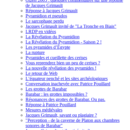
Gizeh 2005 : quelques commentaires sur une réponse
de Jacques Grimault
Réponse à Jacques Grimault
Pyramidion et pseudos
Le sarcophage perdu
Jacques Grimault invité de "La Tronche en Biais"
LRDP en vidéos
La Révélation du Pyramidion
La Révélation du Pyramidion - Saison 2 !
Les pyramides d’Égypte
La rupture
Pyramides et cueillette des cerises
Vous reprendrez bien un peu de cerises ?
La nouvelle révélation des pyramides !
Le retour de Web
L’équateur penché et les sites archéologiques
Conversation inachevée avec Patrice Pouillard
Les grottes de Barabar
Barabar : les grottes impossibles ?
Résonances des grottes de Barabar. Ou pas.
Réponse à Patrice Pouillard
Mesures médiévales
Jacques Grimault, savant ou plagiaire ?
"Perception - de la caverne de Platon aux chambres
sonores de Barabar"