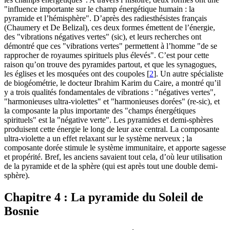
"influence importante sur le champ énergétique humain : la
pyramide et l’hémisphère". D’après des radiesthésistes français
(Chaumery et De Belizal), ces deux formes émettent de l’énergie,
des "vibrations négatives vertes" (sic), et leurs recherches ont
démontré que ces "vibrations vertes" permettent à l’homme "de se
rapprocher de royaumes spirituels plus élevés". C’est pour cette
raison qu’on trouve des pyramides partout, et que les synagogues,
les églises et les mosquées ont des coupoles
[
2
]
. Un autre spécialiste
de biogéométrie, le docteur Ibrahim Karim du Caire, a montré qu’il
y a trois qualités fondamentales de vibrations : "négatives vertes",
"harmonieuses ultra-violettes" et "harmonieuses dorées" (re-sic), et
la composante la plus importante des "champs énergétiques
spirituels" est la "négative verte". Les pyramides et demi-sphères
produisent cette énergie le long de leur axe central. La composante
ultra-violette a un effet relaxant sur le système nerveux ; la
composante dorée stimule le système immunitaire, et apporte sagesse
et propérité. Bref, les anciens savaient tout cela, d’où leur utilisation
de la pyramide et de la sphère (qui est après tout une double demi-
sphère).
Chapitre 4 : La pyramide du Soleil de
Bosnie