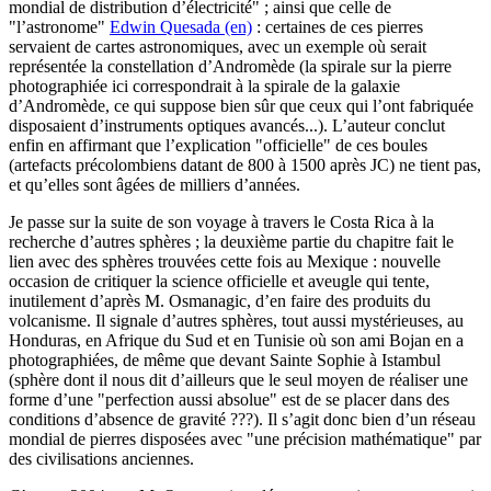
mondial de distribution d’électricité" ; ainsi que celle de
"l’astronome"
Edwin Quesada (en)
: certaines de ces pierres
servaient de cartes astronomiques, avec un exemple où serait
représentée la constellation d’Andromède (la spirale sur la pierre
photographiée ici correspondrait à la spirale de la galaxie
d’Andromède, ce qui suppose bien sûr que ceux qui l’ont fabriquée
disposaient d’instruments optiques avancés...). L’auteur conclut
enfin en affirmant que l’explication "officielle" de ces boules
(artefacts précolombiens datant de 800 à 1500 après JC) ne tient pas,
et qu’elles sont âgées de milliers d’années.
Je passe sur la suite de son voyage à travers le Costa Rica à la
recherche d’autres sphères ; la deuxième partie du chapitre fait le
lien avec des sphères trouvées cette fois au Mexique : nouvelle
occasion de critiquer la science officielle et aveugle qui tente,
inutilement d’après M. Osmanagic, d’en faire des produits du
volcanisme. Il signale d’autres sphères, tout aussi mystérieuses, au
Honduras, en Afrique du Sud et en Tunisie où son ami Bojan en a
photographiées, de même que devant Sainte Sophie à Istambul
(sphère dont il nous dit d’ailleurs que le seul moyen de réaliser une
forme d’une "perfection aussi absolue" est de se placer dans des
conditions d’absence de gravité ???). Il s’agit donc bien d’un réseau
mondial de pierres disposées avec "une précision mathématique" par
des civilisations anciennes.