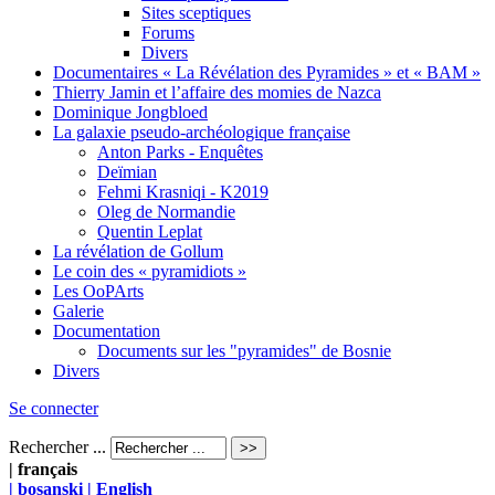
Sites sceptiques
Forums
Divers
Documentaires « La Révélation des Pyramides » et « BAM »
Thierry Jamin et l’affaire des momies de Nazca
Dominique Jongbloed
La galaxie pseudo-archéologique française
Anton Parks - Enquêtes
Deïmian
Fehmi Krasniqi - K2019
Oleg de Normandie
Quentin Leplat
La révélation de Gollum
Le coin des « pyramidiots »
Les OoPArts
Galerie
Documentation
Documents sur les "pyramides" de Bosnie
Divers
Se connecter
Rechercher ...
| français
| bosanski
| English