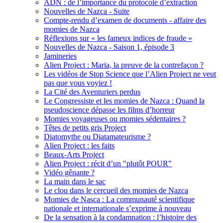
ADN : de l’importance du protocole d’extraction
Nouvelles de Nazca - Suite
Compte-rendu d’examen de documents - affaire des
momies de Nazca
Réflexions sur « les fameux indices de fraude »
Nouvelles de Nazca - Saison 1, épisode 3
Jamineries
Alien Project : Maria, la preuve de la contrefaçon ?
Les vidéos de Stop Science que l’Alien Project ne veut
pas que vous voyiez !
La Cité des Aventuriers perdus
Le Congressiste et les momies de Nazca : Quand la
pseudoscience dépasse les films d’horreur
Momies voyageuses ou momies sédentaires ?
Têtes de petits gris Project
Diatomythe ou Diatamateurisme ?
Alien Project : les faits
Beaux-Arts Project
Alien Project : récit d’un "plutôt POUR"
Vidéo gênante ?
La main dans le sac
Le clou dans le cercueil des momies de Nazca
Momies de Nasca : La communauté scientifique
nationale et internationale s’exprime à nouveau
De la sensation à la condamnation : l’histoire des