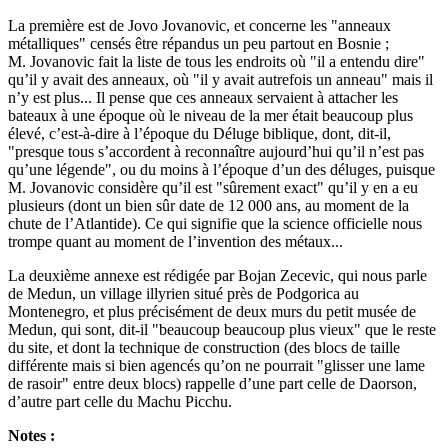
La première est de Jovo Jovanovic, et concerne les "anneaux
métalliques" censés être répandus un peu partout en Bosnie ;
M. Jovanovic fait la liste de tous les endroits où "il a entendu dire"
qu’il y avait des anneaux, où "il y avait autrefois un anneau" mais il
n’y est plus... Il pense que ces anneaux servaient à attacher les
bateaux à une époque où le niveau de la mer était beaucoup plus
élevé, c’est-à-dire à l’époque du Déluge biblique, dont, dit-il,
"presque tous s’accordent à reconnaître aujourd’hui qu’il n’est pas
qu’une légende", ou du moins à l’époque d’un des déluges, puisque
M. Jovanovic considère qu’il est "sûrement exact" qu’il y en a eu
plusieurs (dont un bien sûr date de 12 000 ans, au moment de la
chute de l’Atlantide). Ce qui signifie que la science officielle nous
trompe quant au moment de l’invention des métaux...
La deuxième annexe est rédigée par Bojan Zecevic, qui nous parle
de Medun, un village illyrien situé près de Podgorica au
Montenegro, et plus précisément de deux murs du petit musée de
Medun, qui sont, dit-il "beaucoup beaucoup plus vieux" que le reste
du site, et dont la technique de construction (des blocs de taille
différente mais si bien agencés qu’on ne pourrait "glisser une lame
de rasoir" entre deux blocs) rappelle d’une part celle de Daorson,
d’autre part celle du Machu Picchu.
Notes :