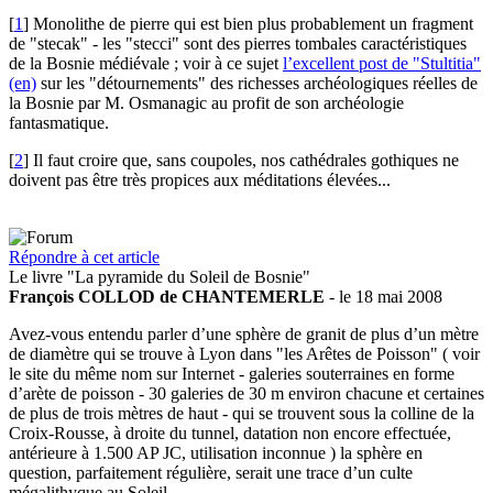
[
1
]
Monolithe de pierre qui est bien plus probablement un fragment
de "stecak" - les "stecci" sont des pierres tombales caractéristiques
de la Bosnie médiévale ; voir à ce sujet
l’excellent post de "Stultitia"
(en)
sur les "détournements" des richesses archéologiques réelles de
la Bosnie par M. Osmanagic au profit de son archéologie
fantasmatique.
[
2
]
Il faut croire que, sans coupoles, nos cathédrales gothiques ne
doivent pas être très propices aux méditations élevées...
Répondre à cet article
Le livre "La pyramide du Soleil de Bosnie"
François COLLOD de CHANTEMERLE
- le 18 mai 2008
Avez-vous entendu parler d’une sphère de granit de plus d’un mètre
de diamètre qui se trouve à Lyon dans "les Arêtes de Poisson" ( voir
le site du même nom sur Internet - galeries souterraines en forme
d’arète de poisson - 30 galeries de 30 m environ chacune et certaines
de plus de trois mètres de haut - qui se trouvent sous la colline de la
Croix-Rousse, à droite du tunnel, datation non encore effectuée,
antérieure à 1.500 AP JC, utilisation inconnue ) la sphère en
question, parfaitement régulière, serait une trace d’un culte
mégalithyque au Soleil .