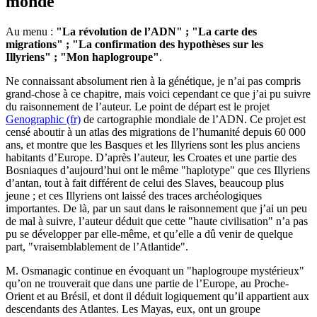
monde
Au menu :
"La révolution de l’ADN" ; "La carte des
migrations" ; "La confirmation des hypothèses sur les
Illyriens" ; "Mon haplogroupe"
.
Ne connaissant absolument rien à la génétique, je n’ai pas compris
grand-chose à ce chapitre, mais voici cependant ce que j’ai pu suivre
du raisonnement de l’auteur. Le point de départ est le projet
Genographic (fr)
de cartographie mondiale de l’ADN. Ce projet est
censé aboutir à un atlas des migrations de l’humanité depuis 60 000
ans, et montre que les Basques et les Illyriens sont les plus anciens
habitants d’Europe. D’après l’auteur, les Croates et une partie des
Bosniaques d’aujourd’hui ont le même "haplotype" que ces Illyriens
d’antan, tout à fait différent de celui des Slaves, beaucoup plus
jeune ; et ces Illyriens ont laissé des traces archéologiques
importantes. De là, par un saut dans le raisonnement que j’ai un peu
de mal à suivre, l’auteur déduit que cette "haute civilisation" n’a pas
pu se développer par elle-même, et qu’elle a dû venir de quelque
part, "vraisemblablement de l’Atlantide".
M. Osmanagic continue en évoquant un "haplogroupe mystérieux"
qu’on ne trouverait que dans une partie de l’Europe, au Proche-
Orient et au Brésil, et dont il déduit logiquement qu’il appartient aux
descendants des Atlantes. Les Mayas, eux, ont un groupe