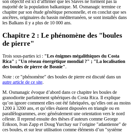
son objectif est ici d’affirmer que les Slaves ne forment pas la
majorité de la population balkanique. M. Osmanagic termine ce
chapitre par son étude génétique personnelle, et en conclut que ses
ancêtres, originaires du bassin méditerranéen, se sont installés dans
les Balkans il y a plus de 10 000 ans.
Chapitre 2 : Le phénomène des "boules
de pierre"
Trois sous-parties ici :
"Les énigmes mégalithiques du Costa
Rica" ; "Un réseau énergétique mondial ?" ; "La localisation
des boules de pierre de Bosnie"
.
Note : ce "phénomène" des boules de pierre est discuté dans un
autre article de ce site
.
M. Osmanagic évoque d’abord dans ce chapitre les boules de
granodiorite parfaitement sphériques du Costa Rica. Il explique
qu’on ignore comment elles ont été fabriquées, qu’elles ont au moins
1200 à 3200 ans, et qu’elles étaient disposées en triangle ou en
parallèlogrammes, avec généralement une orientation vers le nord
céleste. Il reprend ensuite des thèses d’auteurs comme George
Erikson, Ivan Zapp et Doug Yurchay sur l’origine "atlantienne" de
ces boules, et sur leur utilisation comme éléments d’un "système