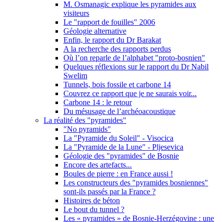
M. Osmanagic explique les pyramides aux
visiteurs
Le "rapport de fouilles" 2006
Géologie alternative
Enfin, le rapport du Dr Barakat
A la recherche des rapports perdus
Où l’on reparle de l’alphabet "proto-bosnien"
Quelques réflexions sur le rapport du Dr Nabil
Swelim
Tunnels, bois fossile et carbone 14
Couvrez ce rapport que je ne saurais voir...
Carbone 14 : le retour
Du mésusage de l’archéoacoustique
La réalité des "pyramides"
"No pyramids"
La "Pyramide du Soleil" - Visocica
La "Pyramide de la Lune" - Pljesevica
Géologie des "pyramides" de Bosnie
Encore des artefacts...
Boules de pierre : en France aussi !
Les constructeurs des "pyramides bosniennes"
sont-ils passés par la France ?
Histoires de béton
Le bout du tunnel ?
Les « pyramides » de Bosnie-Herzégovine : une