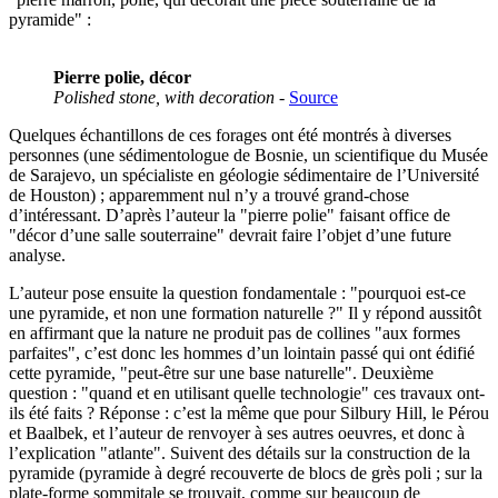
pyramide" :
Pierre polie, décor
Polished stone, with decoration
-
Source
Quelques échantillons de ces forages ont été montrés à diverses
personnes (une sédimentologue de Bosnie, un scientifique du Musée
de Sarajevo, un spécialiste en géologie sédimentaire de l’Université
de Houston) ; apparemment nul n’y a trouvé grand-chose
d’intéressant. D’après l’auteur la "pierre polie" faisant office de
"décor d’une salle souterraine" devrait faire l’objet d’une future
analyse.
L’auteur pose ensuite la question fondamentale : "pourquoi est-ce
une pyramide, et non une formation naturelle ?" Il y répond aussitôt
en affirmant que la nature ne produit pas de collines "aux formes
parfaites", c’est donc les hommes d’un lointain passé qui ont édifié
cette pyramide, "peut-être sur une base naturelle". Deuxième
question : "quand et en utilisant quelle technologie" ces travaux ont-
ils été faits ? Réponse : c’est la même que pour Silbury Hill, le Pérou
et Baalbek, et l’auteur de renvoyer à ses autres oeuvres, et donc à
l’explication "atlante". Suivent des détails sur la construction de la
pyramide (pyramide à degré recouverte de blocs de grès poli ; sur la
plate-forme sommitale se trouvait, comme sur beaucoup de