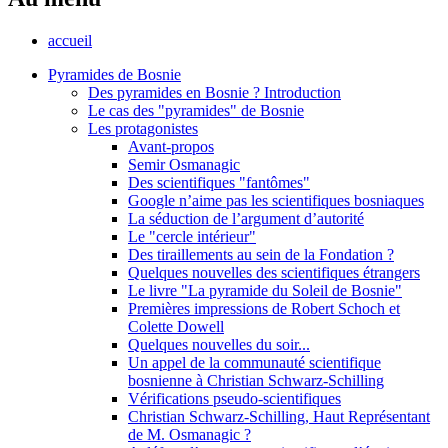
accueil
Pyramides de Bosnie
Des pyramides en Bosnie ? Introduction
Le cas des "pyramides" de Bosnie
Les protagonistes
Avant-propos
Semir Osmanagic
Des scientifiques "fantômes"
Google n’aime pas les scientifiques bosniaques
La séduction de l’argument d’autorité
Le "cercle intérieur"
Des tiraillements au sein de la Fondation ?
Quelques nouvelles des scientifiques étrangers
Le livre "La pyramide du Soleil de Bosnie"
Premières impressions de Robert Schoch et
Colette Dowell
Quelques nouvelles du soir...
Un appel de la communauté scientifique
bosnienne à Christian Schwarz-Schilling
Vérifications pseudo-scientifiques
Christian Schwarz-Schilling, Haut Représentant
de M. Osmanagic ?