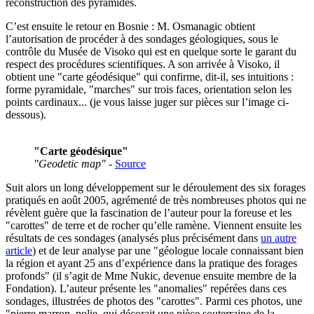
reconstruction des pyramides.
C’est ensuite le retour en Bosnie : M. Osmanagic obtient
l’autorisation de procéder à des sondages géologiques, sous le
contrôle du Musée de Visoko qui est en quelque sorte le garant du
respect des procédures scientifiques. A son arrivée à Visoko, il
obtient une "carte géodésique" qui confirme, dit-il, ses intuitions :
forme pyramidale, "marches" sur trois faces, orientation selon les
points cardinaux... (je vous laisse juger sur pièces sur l’image ci-
dessous).
"Carte géodésique"
"Geodetic map"
-
Source
Suit alors un long développement sur le déroulement des six forages
pratiqués en août 2005, agrémenté de très nombreuses photos qui ne
révèlent guère que la fascination de l’auteur pour la foreuse et les
"carottes" de terre et de rocher qu’elle ramène. Viennent ensuite les
résultats de ces sondages (analysés plus précisément dans
un autre
article
) et de leur analyse par une "géologue locale connaissant bien
la région et ayant 25 ans d’expérience dans la pratique des forages
profonds" (il s’agit de Mme Nukic, devenue ensuite membre de la
Fondation). L’auteur présente les "anomalies" repérées dans ces
sondages, illustrées de photos des "carottes". Parmi ces photos, une
"pierre marron, polie, qui décorait une pièce souterraine de la