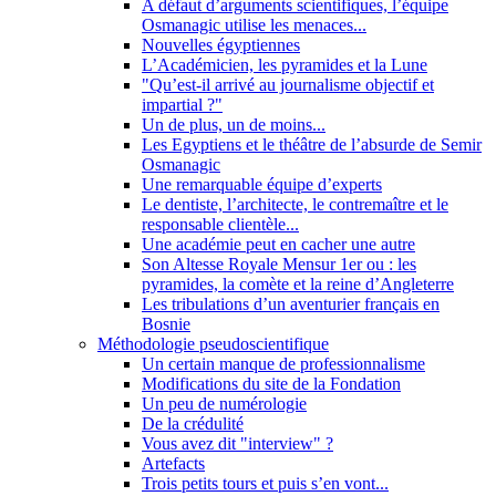
A défaut d’arguments scientifiques, l’équipe
Osmanagic utilise les menaces...
Nouvelles égyptiennes
L’Académicien, les pyramides et la Lune
"Qu’est-il arrivé au journalisme objectif et
impartial ?"
Un de plus, un de moins...
Les Egyptiens et le théâtre de l’absurde de Semir
Osmanagic
Une remarquable équipe d’experts
Le dentiste, l’architecte, le contremaître et le
responsable clientèle...
Une académie peut en cacher une autre
Son Altesse Royale Mensur 1er ou : les
pyramides, la comète et la reine d’Angleterre
Les tribulations d’un aventurier français en
Bosnie
Méthodologie pseudoscientifique
Un certain manque de professionnalisme
Modifications du site de la Fondation
Un peu de numérologie
De la crédulité
Vous avez dit "interview" ?
Artefacts
Trois petits tours et puis s’en vont...