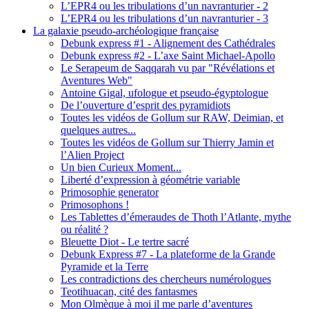
L’EPR4 ou les tribulations d’un navranturier - 2
L’EPR4 ou les tribulations d’un navranturier - 3
La galaxie pseudo-archéologique française
Debunk express #1 - Alignement des Cathédrales
Debunk express #2 - L’axe Saint Michael-Apollo
Le Serapeum de Saqqarah vu par "Révélations et
Aventures Web"
Antoine Gigal, ufologue et pseudo-égyptologue
De l’ouverture d’esprit des pyramidiots
Toutes les vidéos de Gollum sur RAW, Deimian, et
quelques autres...
Toutes les vidéos de Gollum sur Thierry Jamin et
l’Alien Project
Un bien Curieux Moment...
Liberté d’expression à géométrie variable
Primosophie generator
Primosophons !
Les Tablettes d’émeraudes de Thoth l’Atlante, mythe
ou réalité ?
Bleuette Diot - Le tertre sacré
Debunk Express #7 - La plateforme de la Grande
Pyramide et la Terre
Les contradictions des chercheurs numérologues
Teotihuacan, cité des fantasmes
Mon Olmèque à moi il me parle d’aventures