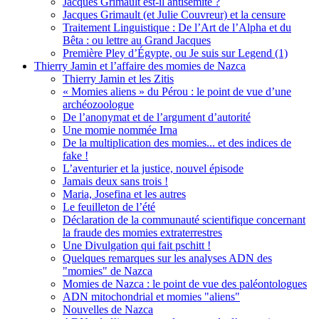
Jacques Grimault est-il antisémite ?
Jacques Grimault (et Julie Couvreur) et la censure
Traitement Linguistique : De l’Art de l’Alpha et du
Bêta : ou lettre au Grand Jacques
Première Pley d’Égypte, ou Je suis sur Legend (1)
Thierry Jamin et l’affaire des momies de Nazca
Thierry Jamin et les Zitis
« Momies aliens » du Pérou : le point de vue d’une
archéozoologue
De l’anonymat et de l’argument d’autorité
Une momie nommée Irna
De la multiplication des momies... et des indices de
fake !
L’aventurier et la justice, nouvel épisode
Jamais deux sans trois !
Maria, Josefina et les autres
Le feuilleton de l’été
Déclaration de la communauté scientifique concernant
la fraude des momies extraterrestres
Une Divulgation qui fait pschitt !
Quelques remarques sur les analyses ADN des
"momies" de Nazca
Momies de Nazca : le point de vue des paléontologues
ADN mitochondrial et momies "aliens"
Nouvelles de Nazca