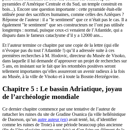
pyramides d’Amérique Centrale et du Sud, un temple construit en
bois...). Encore une question importante : cette pyramide était-elle
utilisée pour des sacrifices humaines, comme celles des Aztèques ?
Réponse de l’auteur : il a "le sentiment" que ce n’était pas le cas. Il a
également "le sentiment" que ses constructeurs ne l’ont pas utilisée
longtemps : normal, puisque ceux-ci venaient de l’Atlantide, qui a
disparu dans le fameux cataclysme d’il y a 12000 ans...
Et l’auteur termine ce chapitre par une copie de la lettre (qui elle
n’évoque pas du tout l’Atlantide !) qu’il a adressée suite à ces
premières recherches à M. Hodovic, directeur du Musée de Visoko,
dans laquelle il lui demande d’approuver un projet de recherches sur
5 ans, en insistant sur le fait que les retombées positives seront
tellement importantes qu’elles assureront un avenir radieux à la fois
au Musée, à la ville de Visoko et à toute la Bosnie-Herzégovine.
Chapitre 5 : Le bassin Adriatique, joyau
de l’archéologie mondiale
Ce dernier chapitre commence par une tentative de l’auteur de
rattacher les ruines du site de Gradine Osanica (la ville hellénistique
de Daorson, qu’un
autre auteur (en)
avait tenté, lui, d’identifier
comme les ruines de Troie) à une période beaucoup plus ancienne
(fin de l’ère glaciaire encore une fois) et d’en faire un élément de la