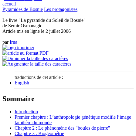
accueil
Pyramides de Bosnie
Les protagonistes
Le livre "La pyramide du Soleil de Bosnie"
de Semir Osmanagic
Article mis en ligne le
2 juillet 2006
par
Irna
traductions de cet article :
English
Sommaire
Introduction
Premier chapitre : L’anthropologie génétique modifie l’image
familière du monde
Chapitre 2 : Le phénomène des "boules de pierre"
Chapitre 3 : Biogeométrie