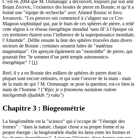
C’est en 2004 que M. Osmanagic a découvert, toujours par son ami
Bojan Zecevic, l’existence des boules de pierre en Bosnie, et qu’il a
formé une "équipe de recherche" avec Ahmed Bosnic et Jovo
Jovanovic. "Les preuves ont commencé à s’aligner sur ce Cro-
Magnon sophistiqué qui, par le biais de ces sphères de pierre, a relié
cette région à ce réseau énergétique mondial ’sans fil’ à l’époque où
ces territoires étaient sous l’influence de la superpuissance mondiale,
l’Atlantide". Défile ensuite la liste des sphères trouvées dans divers
secteurs de Bosnie ; certaines seraient faites de "matériau
magmatique". On aperçoit également un "monolithe" de pierre, qui
pourrait être "le sommet d’un petit temple astronomico-
énergétique" ?
[
1
]
Bref, il y a en Bosnie des milliers de sphères de pierre dont la
plupart sont encore enfouies, et qui sont l’oeuvre de la main - mais
de la main de qui ? M. Osmanagic se pose la question, est-ce bien la
main de l’homme ? (
"Rijec je o fenomenu nastalom radom
inteligentnih (ljudskih ?) ruku"
)
Chapitre 3 : Biogeométrie
La biogéométrie est la "science" qui s’occupe de "l’énergie des
formes" : "dans la nature, chaque chose a sa propre forme et sa
propre énergie ; la biogéométrie étudie les liens entre les formes et
les champs énergétiques". A travers l’histoire, deux formes ont une