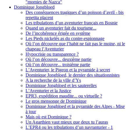
"momies de Nazca"
Dominique Jongbloed
Des conséquences tragiques d’un poisson d’avril - bis
repetita placent
Les tribulations d’un aventurier français en Bosnie
Quand un aventurier fait du tourisme...
De l’incohérence érigée en système
Les Pieds nickelés as du contre-espionnage
Où l’on découvre que l’habit ne fait pas le moine, ni le
chapeau l’Aventurier
Hypocrisie ou transparence ?
Où l’on découvre... deuxième partie
Où l’on découvre... troisième partie
L’Aventurier, le Pigeon et la pyramide à secret
Dominique Jongbloed, le dernier des situationnistes
A la recherche de la ville d’Ys
Dominique Jongbloed et les sauterelles
L’Aventurier et la Justice
EPR3, expédition maudite... ou virtuelle ?
Le gros mensonge de Dominique
Dominique Jongbloed et la pyramide des Alpes - Mise
à jour
Mais où est Dominique ?
Un Agarthien vaut mieux que deux tu l’auras
L’EPR4 ou les tribulations d’un navranturier - 1