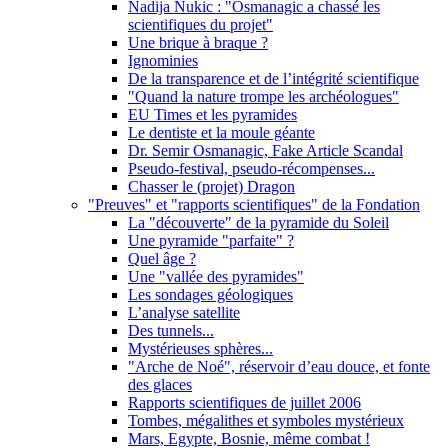
Nadija Nukic : "Osmanagic a chassé les
scientifiques du projet"
Une brique à braque ?
Ignominies
De la transparence et de l’intégrité scientifique
"Quand la nature trompe les archéologues"
EU Times et les pyramides
Le dentiste et la moule géante
Dr. Semir Osmanagic, Fake Article Scandal
Pseudo-festival, pseudo-récompenses...
Chasser le (projet) Dragon
"Preuves" et "rapports scientifiques" de la Fondation
La "découverte" de la pyramide du Soleil
Une pyramide "parfaite" ?
Quel âge ?
Une "vallée des pyramides"
Les sondages géologiques
L’analyse satellite
Des tunnels...
Mystérieuses sphères...
"Arche de Noé", réservoir d’eau douce, et fonte
des glaces
Rapports scientifiques de juillet 2006
Tombes, mégalithes et symboles mystérieux
Mars, Egypte, Bosnie, même combat !