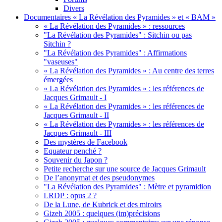
Divers
Documentaires « La Révélation des Pyramides » et « BAM »
« La Révélation des Pyramides » : ressources
"La Révélation des Pyramides" : Sitchin ou pas
Sitchin ?
"La Révélation des Pyramides" : Affirmations
"vaseuses"
« La Révélation des Pyramides » : Au centre des terres
émergées
« La Révélation des Pyramides » : les références de
Jacques Grimault - I
« La Révélation des Pyramides » : les références de
Jacques Grimault - II
« La Révélation des Pyramides » : les références de
Jacques Grimault - III
Des mystères de Facebook
Equateur penché ?
Souvenir du Japon ?
Petite recherche sur une source de Jacques Grimault
De l’anonymat et des pseudonymes
"La Révélation des Pyramides" : Mètre et pyramidion
LRDP : opus 2 ?
De la Lune, de Kubrick et des miroirs
Gizeh 2005 : quelques (im)précisions