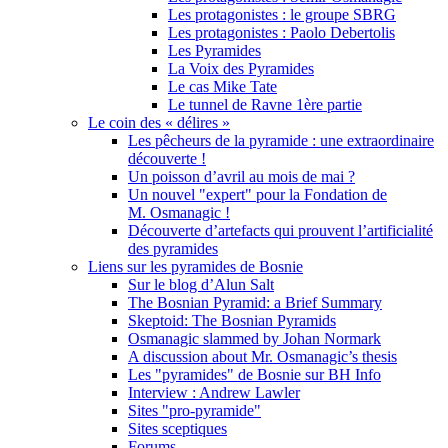
Les protagonistes : le groupe SBRG
Les protagonistes : Paolo Debertolis
Les Pyramides
La Voix des Pyramides
Le cas Mike Tate
Le tunnel de Ravne 1ère partie
Le coin des « délires »
Les pêcheurs de la pyramide : une extraordinaire
découverte !
Un poisson d’avril au mois de mai ?
Un nouvel "expert" pour la Fondation de
M. Osmanagic !
Découverte d’artefacts qui prouvent l’artificialité
des pyramides
Liens sur les pyramides de Bosnie
Sur le blog d’Alun Salt
The Bosnian Pyramid: a Brief Summary
Skeptoid: The Bosnian Pyramids
Osmanagic slammed by Johan Normark
A discussion about Mr. Osmanagic’s thesis
Les "pyramides" de Bosnie sur BH Info
Interview : Andrew Lawler
Sites "pro-pyramide"
Sites sceptiques
Forums