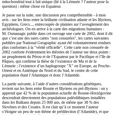
mitochondrial tout à fait unique (lié à la Lémurie ? l’auteur pose la
question) ; même chose en Equateur.
Je passe sur la suite, une discussion peu compréhensible - à mon
avis - sur les liens entre la brillante civilisation atlante et les Illyriens,
Egyptiens, Grecs..., entrecoupée de plaintes sur l’aveuglement des
archéologues. On en arrive à la carte des migrations humaines :
M. Osmanagic publie dans cet ouvrage une carte de 2002, dont il dit
que c’est une des rares cartes "non censurées", les cartes suivantes
publiées par National Geographic ayant été volontairement rendues
plus conformes à la "vérité officielle". Cette carte non censurée de
2002 conforte évidemment les théories de l’auteur sur deux points :
un peuplement du Pérou et de l’Equateur par le Pacifique et l’île de
Pâques, qui confirme la thèse de l’existence de Mu et de la
Lémurie ; l’existence d’un haplogroupe "X" en Europe, au Proche-
Orient et en Amérique du Nord et du Sud, le centre de cette
population étant l’Atlantique et donc l’Atlantide.
La partie suivante, à l’aide d’autres considérations génétiques,
revient sur les liens entre Bosnie et Illyriens ou pré-Illyriens : on y
apprend que 42 % de la population actuelle de Bosnie-Herzégovine
descendrait directement des populations paléolithiques installées
dans les Balkans depuis 25 000 ans, de même que 38 % des
Slovènes et des Croates. Il est clair qu’à ce moment l’auteur
s’éloigne un peu de son thème de prédilection (l’Atlantide), et que