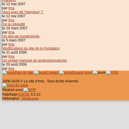
Artefacts
le 12 mai 2007
par
Irna
Vous avez dit "interview" ?
le 12 mai 2007
par
Irna
De la crédulité
le 10 mars 2007
par
Irna
Un peu de numérologie
le 5 mars 2007
par
Irna
Modifications du site de la Fondation
le 21 août 2006
par
Irna
Un certain manque de professionnalisme
le 20 août 2006
par
Irna
Plan du site
Contact
Espace privé
2006-2026 © Le site d’Irna - Tous droits réservés
Réalisé sous
Habillage
ESCAL
5.5.22
Hébergeur :
Hostround