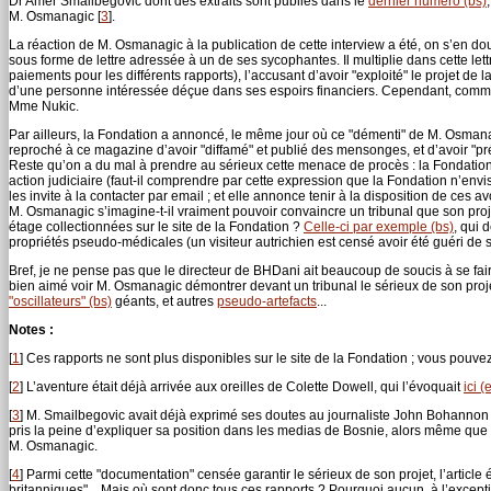
Dr Amer Smailbegovic dont des extraits sont publiés dans le
dernier numéro (bs)
M. Osmanagic
[
3
]
.
La réaction de M. Osmanagic à la publication de cette interview a été, on s’en dou
sous forme de lettre adressée à un de ses sycophantes. Il multiplie dans cette lettr
paiements pour les différents rapports), l’accusant d’avoir "exploité" le projet de
d’une personne intéressée déçue dans ses espoirs financiers. Cependant, comme 
Mme Nukic.
Par ailleurs, la Fondation a annoncé, le même jour où ce "démenti" de M. Osmana
reproché à ce magazine d’avoir "diffamé" et publié des mensonges, et d’avoir "pr
Reste qu’on a du mal à prendre au sérieux cette menace de procès : la Fondation
action judiciaire (faut-il comprendre par cette expression que la Fondation n’envis
les invite à la contacter par email ; et elle annonce tenir à la disposition de ces
M. Osmanagic s’imagine-t-il vraiment pouvoir convaincre un tribunal que son proj
étage collectionnées sur le site de la Fondation ?
Celle-ci par exemple (bs)
, qui 
propriétés pseudo-médicales (un visiteur autrichien est censé avoir été guéri de
Bref, je ne pense pas que le directeur de BHDani ait beaucoup de soucis à se fai
bien aimé voir M. Osmanagic démontrer devant un tribunal le sérieux de son proje
"oscillateurs" (bs)
géants, et autres
pseudo-artefacts
...
Notes :
[
1
]
Ces rapports ne sont plus disponibles sur le site de la Fondation ; vous pouv
[
2
]
L’aventure était déjà arrivée aux oreilles de Colette Dowell, qui l’évoquait
ici (
[
3
]
M. Smailbegovic avait déjà exprimé ses doutes au journaliste John Bohanno
pris la peine d’expliquer sa position dans les medias de Bosnie, alors même qu
M. Osmanagic.
[
4
]
Parmi cette "documentation" censée garantir le sérieux de son projet, l’article
britanniques"... Mais où sont donc tous ces rapports ? Pourquoi aucun, à l’excep