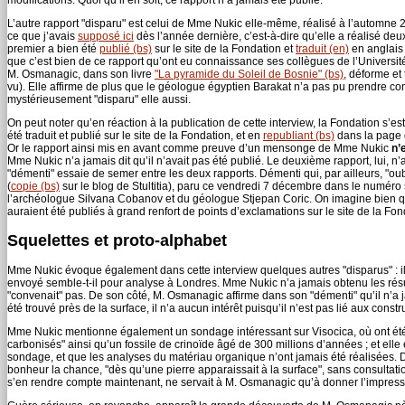
L’autre rapport "disparu" est celui de Mme Nukic elle-même, réalisé à l’automn
ce que j’avais
supposé ici
dès l’année dernière, c’est-à-dire qu’elle a réalisé deux 
premier a bien été
publié (bs)
sur le site de la Fondation et
traduit (en)
en anglais
que c’est bien de ce rapport qu’ont eu connaissance ses collègues de l’Universit
M. Osmanagic, dans son livre
"La pyramide du Soleil de Bosnie" (bs)
, déforme et
vu). Elle affirme de plus que le géologue égyptien Barakat n’a pas pu prendre con
mystérieusement "disparu" elle aussi.
On peut noter qu’en réaction à la publication de cette interview, la Fondation s’e
été traduit et publié sur le site de la Fondation, et en
republiant (bs)
dans la page d
Or le rapport ainsi mis en avant comme preuve d’un mensonge de Mme Nukic
n’
Mme Nukic n’a jamais dit qu’il n’avait pas été publié. Le deuxième rapport, lui, n’a
"démenti" essaie de semer entre les deux rapports. Démenti qui, par ailleurs, "oub
(
copie (bs)
sur le blog de Stultitia), paru ce vendredi 7 décembre dans le numér
l’archéologue Silvana Cobanov et du géologue Stjepan Coric. On imagine bien qu
auraient été publiés à grand renfort de points d’exclamations sur le site de la Fond
Squelettes et proto-alphabet
Mme Nukic évoque également dans cette interview quelques autres "disparus" : il 
envoyé semble-t-il pour analyse à Londres. Mme Nukic n’a jamais obtenu les résu
"convenait" pas. De son côté, M. Osmanagic affirme dans son "démenti" qu’il n’a j
été trouvé près de la surface, il n’a aucun intérêt puisqu’il n’est pas lié aux constr
Mme Nukic mentionne également un sondage intéressant sur Visocica, où ont été 
carbonisés" ainsi qu’un fossile de crinoïde âgé de 300 millions d’années ; et elle
sondage, et que les analyses du matériau organique n’ont jamais été réalisées. D
bonheur la chance, "dès qu’une pierre apparaissait à la surface", sans consultat
s’en rendre compte maintenant, ne servait à M. Osmanagic qu’à donner l’impressio