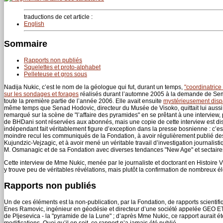
traductions de cet article :
English
Sommaire
Rapports non publiés
Squelettes et proto-alphabet
Pelleteuse et gros sous
Nadija Nukic, c’est le nom de la géologue qui fut, durant un temps,
"coordinatrice
sur les sondages et forages
réalisés durant l’automne 2005 à la demande de Semi
toute la première partie de l’année 2006. Elle avait ensuite
mystérieusement disp
même temps que Senad Hodovic, directeur du Musée de Visoko, quittait lui aussi l’
remarqué sur la scène de "l’affaire des pyramides" en se prêtant à une intervie
de BHDani sont réservées aux abonnés, mais une copie de cette interview est d
indépendant fait véritablement figure d’exception dans la presse bosnienne : c’es
moindre recul les communiqués de la Fondation, à avoir régulièrement publié des
Kujundzic-Vejzagic, et à avoir mené un véritable travail d’investigation journalist
M. Osmanagic et de sa Fondation avec diverses tendances "New Age" et sectaire
Cette interview de Mme Nukic, menée par le journaliste et doctorant en Histoire 
y trouve peu de véritables révélations, mais plutôt la confirmation de nombreux é
Rapports non publiés
Un de ces éléments est la non-publication, par la Fondation, de rapports scienti
Enes Ramovic, ingénieur en géodésie et directeur d’une société appelée GEO ETA.
de Pljesevica - la "pyramide de la Lune" ; d’après Mme Nukic, ce rapport aurait ét
modifications. Quoi qu’il en soit, ce rapport n’a jamais été publié.