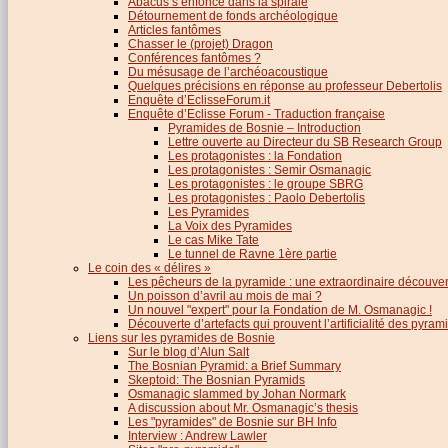
Abacus s’enfonce dans la spirale
Détournement de fonds archéologique
Articles fantômes
Chasser le (projet) Dragon
Conférences fantômes ?
Du mésusage de l’archéoacoustique
Quelques précisions en réponse au professeur Debertolis
Enquête d’EclisseForum.it
Enquête d’Eclisse Forum - Traduction française
Pyramides de Bosnie – Introduction
Lettre ouverte au Directeur du SB Research Group
Les protagonistes : la Fondation
Les protagonistes : Semir Osmanagic
Les protagonistes : le groupe SBRG
Les protagonistes : Paolo Debertolis
Les Pyramides
La Voix des Pyramides
Le cas Mike Tate
Le tunnel de Ravne 1ère partie
Le coin des « délires »
Les pêcheurs de la pyramide : une extraordinaire découver
Un poisson d’avril au mois de mai ?
Un nouvel "expert" pour la Fondation de M. Osmanagic !
Découverte d’artefacts qui prouvent l’artificialité des pyram
Liens sur les pyramides de Bosnie
Sur le blog d’Alun Salt
The Bosnian Pyramid: a Brief Summary
Skeptoid: The Bosnian Pyramids
Osmanagic slammed by Johan Normark
A discussion about Mr. Osmanagic’s thesis
Les "pyramides" de Bosnie sur BH Info
Interview : Andrew Lawler