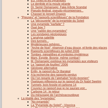
EU Times et les pyramides
Le dentiste et la moule géante
Dr. Semir Osmanagic, Fake Article Scandal
Pseudo-festival, pseudo-récompenses...
Chasser le (projet) Dragon
"Preuves" et "rapports scientifiques" de la Fondation
La "découverte" de la pyramide du Soleil
Une pyramide "parfaite" ?
Quel âge ?
Une "vallée des pyramides"
Les sondages géologiques
L’analyse satellite
Des tunnels...
Mystérieuses sphères...
"Arche de Noé", réservoir d’eau douce, et fonte des glaces
Rapports scientifiques de juillet 2006
Tombes, mégalithes et symboles mystérieux
Mars, Egypte, Bosnie, même combat !
M. Osmanagic explique les pyramides aux visiteurs
Le "rapport de fouilles" 2006
Géologie alternative
Enfin, le rapport du Dr Barakat
A la recherche des rapports perdus
Où l’on reparle de l’alphabet "proto-bosnien"
Quelques réflexions sur le rapport du Dr Nabil Swelim
Tunnels, bois fossile et carbone 14
Couvrez ce rapport que je ne saurais voir...
Carbone 14 : le retour
Du mésusage de l’archéoacoustique
La réalité des "pyramides"
"No pyramids"
La "Pyramide du Soleil" - Visocica