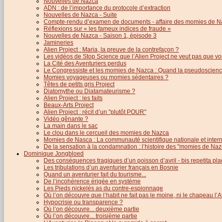
Nouvelles de Nazca
ADN : de l’importance du protocole d’extraction
Nouvelles de Nazca - Suite
Compte-rendu d’examen de documents - affaire des momies de N
Réflexions sur « les fameux indices de fraude »
Nouvelles de Nazca - Saison 1, épisode 3
Jamineries
Alien Project : Maria, la preuve de la contrefaçon ?
Les vidéos de Stop Science que l’Alien Project ne veut pas que vo
La Cité des Aventuriers perdus
Le Congressiste et les momies de Nazca : Quand la pseudoscience
Momies voyageuses ou momies sédentaires ?
Têtes de petits gris Project
Diatomythe ou Diatamateurisme ?
Alien Project : les faits
Beaux-Arts Project
Alien Project : récit d’un "plutôt POUR"
Vidéo gênante ?
La main dans le sac
Le clou dans le cercueil des momies de Nazca
Momies de Nasca : La communauté scientifique nationale et inter
De la sensation à la condamnation : l’histoire des "momies de Naz
Dominique Jongbloed
Des conséquences tragiques d’un poisson d’avril - bis repetita pla
Les tribulations d’un aventurier français en Bosnie
Quand un aventurier fait du tourisme...
De l’incohérence érigée en système
Les Pieds nickelés as du contre-espionnage
Où l’on découvre que l’habit ne fait pas le moine, ni le chapeau l’A
Hypocrisie ou transparence ?
Où l’on découvre... deuxième partie
Où l’on découvre... troisième partie