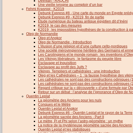
Deïmian - RAQCHI
Une vieille ivrogne au comptoir d’un bar
Fehmi Krasniqi - K2019
Debunk Express #8 - Une carte du monde en Egypte prédy
Debunk Express #9 - K2019, fin de partie
Étude numérique du bateau antique égyptien dit d’Inéni
K2019, le cas des mesures
K2019 : les impossibles hypothèses de la construction à par
Oleg de Normandie
Oleg et Angkor
Oleg de Normandie - Introduction
L’illusion d’une religion et d’une culture celto-nordiques
Une société mérovingienne héritière des Germains et en
Les Carolingiens et le monde romain : les inventions d’O
Les Vikings libérateurs : le fantasme du peuple libre
Esclavage et Inquisition
Esclavage au profit des Juifs ?
Vikings, Templiers et cathédrales : une introduction
Oleg et les Cathédrales – 1 : la fausse hypothèse des viki
Les cathédrales ne sont pas des constructions odiniques (
Les cathédrales ne sont pas des constructions odiniques (
Regard critique sur la « découverte » d’une formule par 
Retour sur un débat : l’analyse de l’ignorance d’Oleg de 
Quentin Leplat
La géométrie des Anciens pour les nuls
Conques et le Mètre
Quentin Leplat et Angkor
Debunk Express #6 - Quentin Leplat et le rayon de la Terre
La géomètrie sacrée des Anciens - Part II
Le mètre, Pi et Phi selon l’astro-géométrie : un mythe
La notice de la mystérieuse géomètrie sacrée des Anciens
Quentin Leplat et les statistiques