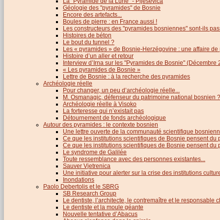
La "Pyramide de la Lune" - Pljesevica
Géologie des "pyramides" de Bosnie
Encore des artefacts...
Boules de pierre : en France aussi !
Les constructeurs des "pyramides bosniennes" sont-ils pas
Histoires de béton
Le bout du tunnel ?
Les « pyramides » de Bosnie-Herzégovine : une affaire de
Histoire d’un aller et retour
Interview d’Irna sur les "Pyramides de Bosnie" (Décembre 
« Les pyramides de Bosnie »
Lettre de Bosnie : à la recherche des pyramides
Archéologie réelle
Pour changer, un peu d’archéologie réelle...
M. Osmanagic, défenseur du patrimoine national bosnien 
Archéologie réelle à Visoko
La forteresse qui n’existait pas
Détournement de fonds archéologique
Autour des pyramides : le contexte bosnien
Une lettre ouverte de la communauté scientifique bosnien
Ce que les institutions scientifiques de Bosnie pensent du
Ce que les institutions scientifiques de Bosnie pensent du p
Le syndrome de Galilée
Toute ressemblance avec des personnes existantes...
Sauver Vjetrenica
Une initiative pour alerter sur la crise des institutions cultu
Inondations
Paolo Debertolis et le SBRG
SB Research Group
Le dentiste, l’architecte, le contremaître et le responsable cl
Le dentiste et la moule géante
Nouvelle tentative d’Abacus