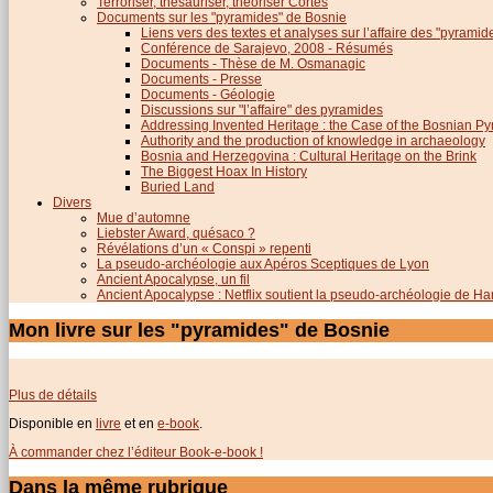
Terroriser, thésauriser, théoriser Cortés
Documents sur les "pyramides" de Bosnie
Liens vers des textes et analyses sur l’affaire des "pyrami
Conférence de Sarajevo, 2008 - Résumés
Documents - Thèse de M. Osmanagic
Documents - Presse
Documents - Géologie
Discussions sur "l’affaire" des pyramides
Addressing Invented Heritage : the Case of the Bosnian P
Authority and the production of knowledge in archaeology
Bosnia and Herzegovina : Cultural Heritage on the Brink
The Biggest Hoax In History
Buried Land
Divers
Mue d’automne
Liebster Award, quésaco ?
Révélations d’un « Conspi » repenti
La pseudo-archéologie aux Apéros Sceptiques de Lyon
Ancient Apocalypse, un fil
Ancient Apocalypse : Netflix soutient la pseudo-archéologie de H
Mon livre sur les "pyramides" de Bosnie
Plus de détails
Disponible en
livre
et en
e-book
.
À commander chez l’éditeur Book-e-book !
Dans la même rubrique