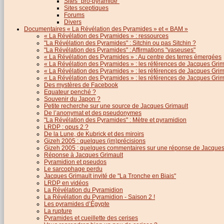
Sites "pro-pyramide"
Sites sceptiques
Forums
Divers
Documentaires « La Révélation des Pyramides » et « BAM »
« La Révélation des Pyramides » : ressources
"La Révélation des Pyramides" : Sitchin ou pas Sitchin ?
"La Révélation des Pyramides" : Affirmations "vaseuses"
« La Révélation des Pyramides » : Au centre des terres émergées
« La Révélation des Pyramides » : les références de Jacques Grima
« La Révélation des Pyramides » : les références de Jacques Grimau
« La Révélation des Pyramides » : les références de Jacques Grimau
Des mystères de Facebook
Equateur penché ?
Souvenir du Japon ?
Petite recherche sur une source de Jacques Grimault
De l’anonymat et des pseudonymes
"La Révélation des Pyramides" : Mètre et pyramidion
LRDP : opus 2 ?
De la Lune, de Kubrick et des miroirs
Gizeh 2005 : quelques (im)précisions
Gizeh 2005 : quelques commentaires sur une réponse de Jacques
Réponse à Jacques Grimault
Pyramidion et pseudos
Le sarcophage perdu
Jacques Grimault invité de "La Tronche en Biais"
LRDP en vidéos
La Révélation du Pyramidion
La Révélation du Pyramidion - Saison 2 !
Les pyramides d’Égypte
La rupture
Pyramides et cueillette des cerises