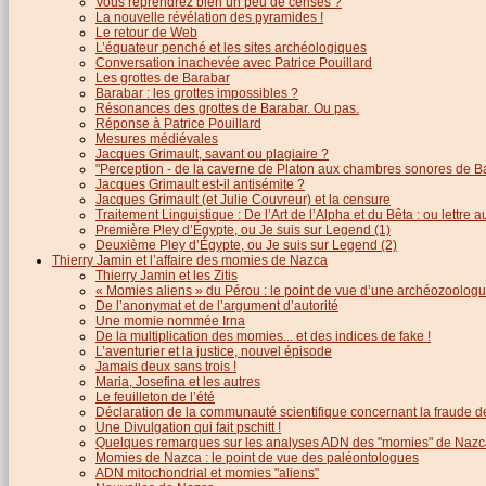
Vous reprendrez bien un peu de cerises ?
La nouvelle révélation des pyramides !
Le retour de Web
L’équateur penché et les sites archéologiques
Conversation inachevée avec Patrice Pouillard
Les grottes de Barabar
Barabar : les grottes impossibles ?
Résonances des grottes de Barabar. Ou pas.
Réponse à Patrice Pouillard
Mesures médiévales
Jacques Grimault, savant ou plagiaire ?
"Perception - de la caverne de Platon aux chambres sonores de B
Jacques Grimault est-il antisémite ?
Jacques Grimault (et Julie Couvreur) et la censure
Traitement Linguistique : De l’Art de l’Alpha et du Bêta : ou lettre
Première Pley d’Égypte, ou Je suis sur Legend (1)
Deuxième Pley d’Égypte, ou Je suis sur Legend (2)
Thierry Jamin et l’affaire des momies de Nazca
Thierry Jamin et les Zitis
« Momies aliens » du Pérou : le point de vue d’une archéozoolog
De l’anonymat et de l’argument d’autorité
Une momie nommée Irna
De la multiplication des momies... et des indices de fake !
L’aventurier et la justice, nouvel épisode
Jamais deux sans trois !
Maria, Josefina et les autres
Le feuilleton de l’été
Déclaration de la communauté scientifique concernant la fraude d
Une Divulgation qui fait pschitt !
Quelques remarques sur les analyses ADN des "momies" de Nazc
Momies de Nazca : le point de vue des paléontologues
ADN mitochondrial et momies "aliens"