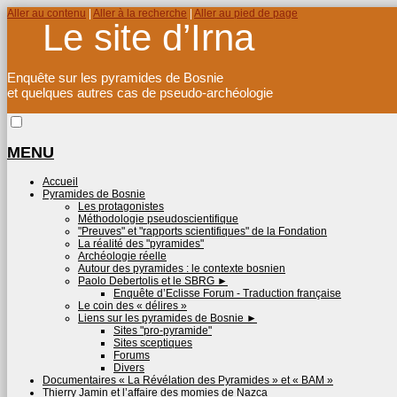
Aller au contenu
|
Aller à la recherche
|
Aller au pied de page
Le site d’Irna
Enquête sur les pyramides de Bosnie
et quelques autres cas de pseudo-archéologie
MENU
Accueil
Pyramides de Bosnie
Les protagonistes
Méthodologie pseudoscientifique
"Preuves" et "rapports scientifiques" de la Fondation
La réalité des "pyramides"
Archéologie réelle
Autour des pyramides : le contexte bosnien
Paolo Debertolis et le SBRG
►
Enquête d’Eclisse Forum - Traduction française
Le coin des « délires »
Liens sur les pyramides de Bosnie
►
Sites "pro-pyramide"
Sites sceptiques
Forums
Divers
Documentaires « La Révélation des Pyramides » et « BAM »
Thierry Jamin et l’affaire des momies de Nazca