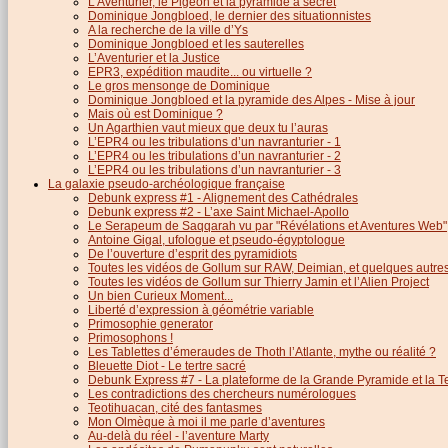
L’Aventurier, le Pigeon et la pyramide à secret
Dominique Jongbloed, le dernier des situationnistes
A la recherche de la ville d’Ys
Dominique Jongbloed et les sauterelles
L’Aventurier et la Justice
EPR3, expédition maudite... ou virtuelle ?
Le gros mensonge de Dominique
Dominique Jongbloed et la pyramide des Alpes - Mise à jour
Mais où est Dominique ?
Un Agarthien vaut mieux que deux tu l’auras
L’EPR4 ou les tribulations d’un navranturier - 1
L’EPR4 ou les tribulations d’un navranturier - 2
L’EPR4 ou les tribulations d’un navranturier - 3
La galaxie pseudo-archéologique française
Debunk express #1 - Alignement des Cathédrales
Debunk express #2 - L’axe Saint Michael-Apollo
Le Serapeum de Saqqarah vu par "Révélations et Aventures Web"
Antoine Gigal, ufologue et pseudo-égyptologue
De l’ouverture d’esprit des pyramidiots
Toutes les vidéos de Gollum sur RAW, Deimian, et quelques autres.
Toutes les vidéos de Gollum sur Thierry Jamin et l’Alien Project
Un bien Curieux Moment...
Liberté d’expression à géométrie variable
Primosophie generator
Primosophons !
Les Tablettes d’émeraudes de Thoth l’Atlante, mythe ou réalité ?
Bleuette Diot - Le tertre sacré
Debunk Express #7 - La plateforme de la Grande Pyramide et la T
Les contradictions des chercheurs numérologues
Teotihuacan, cité des fantasmes
Mon Olmèque à moi il me parle d’aventures
Au-delà du réel - l’aventure Marty