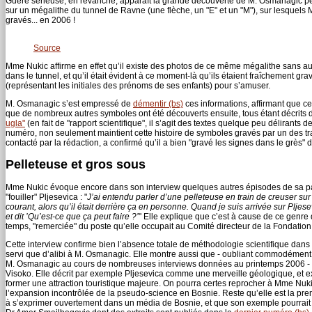
Guère sérieuse, en revanche, apparaît la grande découverte de M. Osmanagic pè
sur un mégalithe du tunnel de Ravne (une flèche, un "E" et un "M"), sur lesquels
gravés... en 2006 !
Source
Mme Nukic affirme en effet qu’il existe des photos de ce même mégalithe sans auc
dans le tunnel, et qu’il était évident à ce moment-là qu’ils étaient fraîchement gra
(représentant les initiales des prénoms de ses enfants) pour s’amuser.
M. Osmanagic s’est empressé de
démentir (bs)
ces informations, affirmant que 
que de nombreux autres symboles ont été découverts ensuite, tous étant décrits da
ugla"
(en fait de "rapport scientifique", il s’agit des textes quelque peu délirant
numéro, non seulement maintient cette histoire de symboles gravés par un des tr
contacté par la rédaction, a confirmé qu’il a bien "gravé les signes dans le grès" 
Pelleteuse et gros sous
Mme Nukic évoque encore dans son interview quelques autres épisodes de sa parti
"fouiller" Pljesevica : "
J’ai entendu parler d’une pelleteuse en train de creuser sur 
courant, alors qu’il était derrière ça en personne. Quand je suis arrivée sur Pljesev
et dit ’Qu’est-ce que ça peut faire ?’
" Elle explique que c’est à cause de ce genre d’
temps, "remerciée" du poste qu’elle occupait au Comité directeur de la Fondation,
Cette interview confirme bien l’absence totale de méthodologie scientifique dans le 
servi que d’alibi à M. Osmanagic. Elle montre aussi que - oubliant commodément 
M. Osmanagic au cours de nombreuses interviews données au printemps 2006 - M
Visoko. Elle décrit par exemple Pljesevica comme une merveille géologique, et e
former une attraction touristique majeure. On pourra certes reprocher à Mme Nukic 
l’expansion incontrôlée de la pseudo-science en Bosnie. Reste qu’elle est la prem
à s’exprimer ouvertement dans un média de Bosnie, et que son exemple pourrait bi