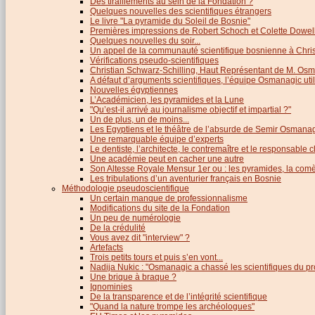
Des tiraillements au sein de la Fondation ?
Quelques nouvelles des scientifiques étrangers
Le livre "La pyramide du Soleil de Bosnie"
Premières impressions de Robert Schoch et Colette Dowel
Quelques nouvelles du soir...
Un appel de la communauté scientifique bosnienne à Chris
Vérifications pseudo-scientifiques
Christian Schwarz-Schilling, Haut Représentant de M. Os
A défaut d’arguments scientifiques, l’équipe Osmanagic util
Nouvelles égyptiennes
L’Académicien, les pyramides et la Lune
"Qu’est-il arrivé au journalisme objectif et impartial ?"
Un de plus, un de moins...
Les Egyptiens et le théâtre de l’absurde de Semir Osmana
Une remarquable équipe d’experts
Le dentiste, l’architecte, le contremaître et le responsable cl
Une académie peut en cacher une autre
Son Altesse Royale Mensur 1er ou : les pyramides, la comèt
Les tribulations d’un aventurier français en Bosnie
Méthodologie pseudoscientifique
Un certain manque de professionnalisme
Modifications du site de la Fondation
Un peu de numérologie
De la crédulité
Vous avez dit "interview" ?
Artefacts
Trois petits tours et puis s’en vont...
Nadija Nukic : "Osmanagic a chassé les scientifiques du pr
Une brique à braque ?
Ignominies
De la transparence et de l’intégrité scientifique
"Quand la nature trompe les archéologues"