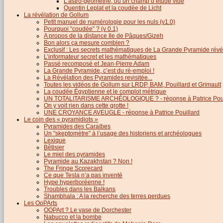
L’astro-géométrie, ou un champ d’étude vide
Quentin Leplat et la coudée de Licht
La révélation de Gollum
Petit manuel de numérologie pour les nuls (v1.0)
Pourquoi “coudée” ? (v 0.1)
A propos de la distance Ile de Pâques/Gizeh
Bon alors ça mesure combien ?
Exclusif : Les secrets mathématiques de La Grande Pyramide révél
L’informateur secret et les mathématiques
Passé recomposé et Jean-Pierre Adam
La Grande Pyramide, c’est du ré-emploi !
La Révélation des Pyramides revisitée...
Toutes les vidéos de Gollum sur LRDP, BAM, Pouillard et Grimault
La coudée Égyptienne et le complot métrique
UN TOTALITARISME ARCHÉOLOGIQUE ? - réponse à Patrice Poui
On y voit rien dans cette grotte !
UNE CROYANCE AVEUGLE - réponse à Patrice Pouillard
Le coin des « pyramidiots »
Pyramides des Caraïbes
Un "skeptomètre" à l’usage des historiens et archéologues
Lexique
Bêtisier
Le miel des pyramides
Pyramide au Kazakhstan ? Non !
The Fringe Scorecard
Ce que Tesla n’a pas inventé
Hype hyperboréenne !
Troubles dans les Balkans
Shambhala : A la recherche des terres perdues
Les OoPArts
OOPArt ? Le vase de Dorchester
Nabucco et la bombe