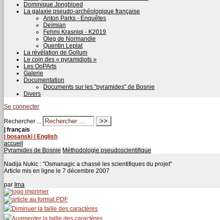
Dominique Jongbloed
La galaxie pseudo-archéologique française
Anton Parks - Enquêtes
Deïmian
Fehmi Krasniqi - K2019
Oleg de Normandie
Quentin Leplat
La révélation de Gollum
Le coin des « pyramidiots »
Les OoPArts
Galerie
Documentation
Documents sur les "pyramides" de Bosnie
Divers
Se connecter
Rechercher ...
| français
| bosanski
| English
accueil
Pyramides de Bosnie
Méthodologie pseudoscientifique
Nadija Nukic : "Osmanagic a chassé les scientifiques du projet"
Article mis en ligne le
7 décembre 2007
par
Irna