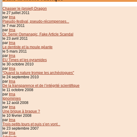
Chasser le (projet) Dragon
le 27 juillet 2011
par
Irna
Pseudo-festival, pseudo-récompenses...
le 7 mai 2011
par
Irna
Dr. Semir Osmanagic, Fake Article Scandal
le 23 avril 2011
par
Irna
Le dentiste et la moule géante
le 5 mars 2011
par
Irna
EU Times et les pyramides
le 30 octobre 2010
par
Irna
"Quand la nature trompe les archéologues"
le 24 septembre 2010
par
Irna
De la transparence et de l’intégrité scientifique
le 11 octobre 2008
par
Irna
Ignominies
le 12 août 2008
par
Irna
Une brique à braque ?
le 10 février 2008
par
Irna
Trois petits tours et puis s’en vont...
le 23 septembre 2007
par
Irna