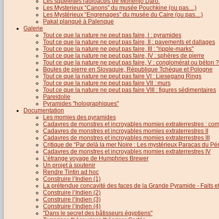
Les squelettes radioactifs de Mohenjo Daro.
Les Mysterieux “Canons” du musée Pouchkine (ou pas....)
Les Mystérieux “Engrenages” du musée du Caire (ou pas....)
Pakal planqué à Palenque
Galerie
Tout ce que la nature ne peut pas faire, I : pyramides
Tout ce que la nature ne peut pas faire, II : pavements et dallages
Tout ce que la nature ne peut pas faire, III : "ripple-marks"
Tout ce que la nature ne peut pas faire, IV : sphères de pierre
Tout ce que la nature ne peut pas faire, V : conglomérat ou béton ?
Boules de pierre en Slovaquie, République Tchèque et Pologne
Tout ce que la nature ne peut pas faire VI : Liesegang Rings
Tout ce que la nature ne peut pas faire VII : murs
Tout ce que la nature ne peut pas faire VIII : figures sédimentaires
Pareidolie
Pyramides "holographiques"
Documentation
Les momies des pyramides
Cadavres de monstres et incroyables momies extraterrestres : com
Cadavres de monstres et incroyables momies extraterrestres II
Cadavres de monstres et incroyables momies extraterrestres III
Critique de “Par delà la mer Noire : Les mystérieux Paracas du Pé
Cadavres de monstres et incroyables momies extraterrestres IV
L’étrange voyage de Humphries Brewer
Un projet à soutenir
Rendre Tintin ad hoc
Construire l’Indien (1)
La prétendue concavité des faces de la Grande Pyramide - Faits et 
Construire l’Indien (2)
Construire l’Indien (3)
Construire l’Indien (4)
"Dans le secret des bâtisseurs égyptiens"