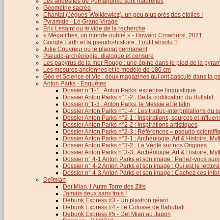
Les andésites de Pumapunku sont naturelles
Géométrie sacrée
Chantal (Jègues-Wolkiewiez), un peu plus près des étoiles !
Pyramide - Le Grand Virage
Éric Lesaint ou le vide de la recherche
« Mégalithes, un monde oublié » - Howard Crowhurst, 2021
Google Earth et la pseudo-histoire : l’outil absolu ?
Julie Couvreur ou le plagiat permanent
Pseudo-archéologie, dialogue et censure
Les papyrus de la mer Rouge : une épine dans le pied de la pyra
Les mesures anciennes et le modèle de 180 cm
Géo et Science et Vie : deux magazines qui ont basculé dans la 
Anton Parks - Enquêtes
Dossier n°1-1 : Anton Parks, expertise linguistique
Dossier Anton Parks n°1-2 : De la codification du Bullshit
Dossier n°1-3 : Anton Parks, le Messie et le latin
Dossier Anton Parks n°1-4 : Les traduc-interprétations du s
Dossier Anton Parks n°2-1 : Inspirations, sources et influen
Dossier Anton Parks n°2-2 : Inspirations artistiques
Dossier Anton Parks n°2-3 : Références « pseudo-scientifiq
Dossier Anton Parks n°3-1 : Archéologie, Art & Histoire, M
Dossier Anton Parks n°3-2 : La Vérité sur nos Origines
Dossier Anton Parks n°3-3 : Archéologie, Art & Histoire, M
Dossier n° 4-1 Anton Parks et son image : Parlez-vous sum
Dossier n° 4-2 Anton Parks et son image : Qui est le lector
Dossier n° 4-3 Anton Parks et son image : Cachez ces infor
Deïmian
Deï Mian, l’Autre Terre des Zitis
Jamais deux sans trois !
Debunk Express #3 - Un plastron géant
Debunk Express #4 - Le Colosse de Bahubali
Debunk Express #5 - Deï Mian au Japon