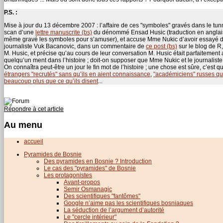
P.S. :
Mise à jour du 13 décembre 2007 : l’affaire de ces "symboles" gravés dans le tun
scan d’une
lettre manuscrite (bs)
du dénommé Ensad Husic (traduction en angla
même gravé les symboles pour s’amuser), et accuse Mme Nukic d’avoir essayé de fa
journaliste Vuk Bacanovic, dans un commentaire de
ce post (bs)
sur le blog de R,
M. Husic, et précise qu’au cours de leur conversation M. Husic était parfaitement
quelqu’un ment dans l’histoire ; doit-on supposer que Mme Nukic et le journaliste o
On connaîtra peut-être un jour le fin mot de l’histoire ; une chose est sûre, c’e
étrangers "recrutés" sans qu’ils en aient connaissance
,
"académiciens" russes qu
beaucoup plus que ce qu’ils disent
...
Répondre à cet article
Au menu
accueil
Pyramides de Bosnie
Des pyramides en Bosnie ? Introduction
Le cas des "pyramides" de Bosnie
Les protagonistes
Avant-propos
Semir Osmanagic
Des scientifiques "fantômes"
Google n’aime pas les scientifiques bosniaques
La séduction de l’argument d’autorité
Le "cercle intérieur"