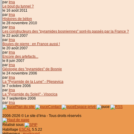
par
Irna
Le bout du tunnel ?
le 16 août 2011
par
Irna
Histoires de béton
le 28 novembre 2010
par
Irna
Les constructeurs des "pyramides bosniennes" sont-ils passés par la France ?
le 22 août 2007
par
Irna
Boules de pierre : en France aussi !
le 20 août 2007
par
Irna
Encore des artefacts...
le 8 juin 2007
par
Irna
Géologie des "pyramides" de Bosnie
le 24 novembre 2006
par
Irna
La "Pyramide de la Lune" - Pljesevica
le 7 octobre 2006
par
Irna
La "Pyramide du Soleil" - Visocica
le 7 septembre 2006
par
Irna
Plan du site
Contact
Espace privé
2006-2026 © Le site d’Irna - Tous droits réservés
Réalisé sous
Habillage
ESCAL
5.5.22
Hébergeur :
Hostround