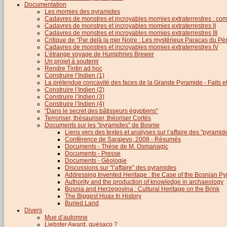
Documentation
Les momies des pyramides
Cadavres de monstres et incroyables momies extraterrestres : com
Cadavres de monstres et incroyables momies extraterrestres II
Cadavres de monstres et incroyables momies extraterrestres III
Critique de “Par delà la mer Noire : Les mystérieux Paracas du Pé
Cadavres de monstres et incroyables momies extraterrestres IV
L’étrange voyage de Humphries Brewer
Un projet à soutenir
Rendre Tintin ad hoc
Construire l’Indien (1)
La prétendue concavité des faces de la Grande Pyramide - Faits et 
Construire l’Indien (2)
Construire l’Indien (3)
Construire l’Indien (4)
"Dans le secret des bâtisseurs égyptiens"
Terroriser, thésauriser, théoriser Cortés
Documents sur les "pyramides" de Bosnie
Liens vers des textes et analyses sur l’affaire des "pyrami
Conférence de Sarajevo, 2008 - Résumés
Documents - Thèse de M. Osmanagic
Documents - Presse
Documents - Géologie
Discussions sur "l’affaire" des pyramides
Addressing Invented Heritage : the Case of the Bosnian P
Authority and the production of knowledge in archaeology
Bosnia and Herzegovina : Cultural Heritage on the Brink
The Biggest Hoax In History
Buried Land
Divers
Mue d’automne
Liebster Award, quésaco ?