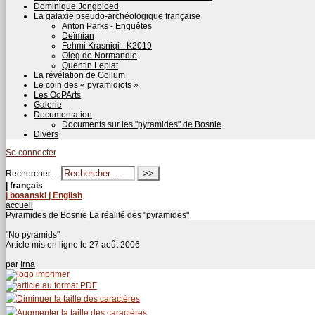
Dominique Jongbloed
La galaxie pseudo-archéologique française
Anton Parks - Enquêtes
Deïmian
Fehmi Krasniqi - K2019
Oleg de Normandie
Quentin Leplat
La révélation de Gollum
Le coin des « pyramidiots »
Les OoPArts
Galerie
Documentation
Documents sur les "pyramides" de Bosnie
Divers
Se connecter
Rechercher ...
| français
| bosanski
| English
accueil
Pyramides de Bosnie
La réalité des "pyramides"
"No pyramids"
Article mis en ligne le
27 août 2006
par
Irna