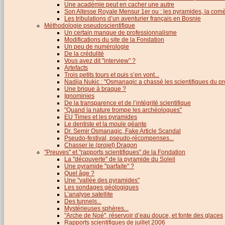
Une académie peut en cacher une autre
Son Altesse Royale Mensur 1er ou : les pyramides, la comèt
Les tribulations d’un aventurier français en Bosnie
Méthodologie pseudoscientifique
Un certain manque de professionnalisme
Modifications du site de la Fondation
Un peu de numérologie
De la crédulité
Vous avez dit "interview" ?
Artefacts
Trois petits tours et puis s’en vont...
Nadija Nukic : "Osmanagic a chassé les scientifiques du pr
Une brique à braque ?
Ignominies
De la transparence et de l’intégrité scientifique
"Quand la nature trompe les archéologues"
EU Times et les pyramides
Le dentiste et la moule géante
Dr. Semir Osmanagic, Fake Article Scandal
Pseudo-festival, pseudo-récompenses...
Chasser le (projet) Dragon
"Preuves" et "rapports scientifiques" de la Fondation
La "découverte" de la pyramide du Soleil
Une pyramide "parfaite" ?
Quel âge ?
Une "vallée des pyramides"
Les sondages géologiques
L’analyse satellite
Des tunnels...
Mystérieuses sphères...
"Arche de Noé", réservoir d’eau douce, et fonte des glaces
Rapports scientifiques de juillet 2006