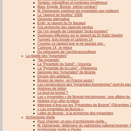
Tombes, mégalithes et symboles mystérieux
Mars, Egypte, Bosnie, même combat !
M. Osmanagic explique les pyramides aux visiteurs
Le "rapport de fouilles" 2006
Géologie alternative
Enfin, le rapport du Dr Barakat
A la recherche des rapports perdus
Où l’on reparle de l’alphabet "proto-bosnien"
Quelques réflexions sur le rapport du Dr Nabil Swelim
Tunnels, bois fossile et carbone 14
Couvrez ce rapport que je ne saurais voir...
Carbone 14 : le retour
Du mésusage de l’archéoacoustique
La réalité des "pyramides"
"No pyramids"
La "Pyramide du Soleil" - Visocica
La "Pyramide de la Lune" - Pljesevica
Géologie des "pyramides" de Bosnie
Encore des artefacts...
Boules de pierre : en France aussi !
Les constructeurs des "pyramides bosniennes" sont-ils pas
Histoires de béton
Le bout du tunnel ?
Les « pyramides » de Bosnie-Herzégovine : une affaire de
Histoire d’un aller et retour
Interview d’Irna sur les "Pyramides de Bosnie" (Décembre 
« Les pyramides de Bosnie »
Lettre de Bosnie : à la recherche des pyramides
Archéologie réelle
Pour changer, un peu d’archéologie réelle...
M. Osmanagic, défenseur du patrimoine national bosnien 
Archéologie réelle à Visoko