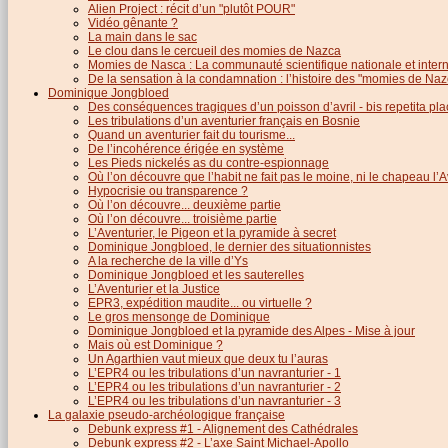
Alien Project : récit d’un "plutôt POUR"
Vidéo gênante ?
La main dans le sac
Le clou dans le cercueil des momies de Nazca
Momies de Nasca : La communauté scientifique nationale et inter
De la sensation à la condamnation : l’histoire des "momies de Naz
Dominique Jongbloed
Des conséquences tragiques d’un poisson d’avril - bis repetita pla
Les tribulations d’un aventurier français en Bosnie
Quand un aventurier fait du tourisme...
De l’incohérence érigée en système
Les Pieds nickelés as du contre-espionnage
Où l’on découvre que l’habit ne fait pas le moine, ni le chapeau l’A
Hypocrisie ou transparence ?
Où l’on découvre... deuxième partie
Où l’on découvre... troisième partie
L’Aventurier, le Pigeon et la pyramide à secret
Dominique Jongbloed, le dernier des situationnistes
A la recherche de la ville d’Ys
Dominique Jongbloed et les sauterelles
L’Aventurier et la Justice
EPR3, expédition maudite... ou virtuelle ?
Le gros mensonge de Dominique
Dominique Jongbloed et la pyramide des Alpes - Mise à jour
Mais où est Dominique ?
Un Agarthien vaut mieux que deux tu l’auras
L’EPR4 ou les tribulations d’un navranturier - 1
L’EPR4 ou les tribulations d’un navranturier - 2
L’EPR4 ou les tribulations d’un navranturier - 3
La galaxie pseudo-archéologique française
Debunk express #1 - Alignement des Cathédrales
Debunk express #2 - L’axe Saint Michael-Apollo