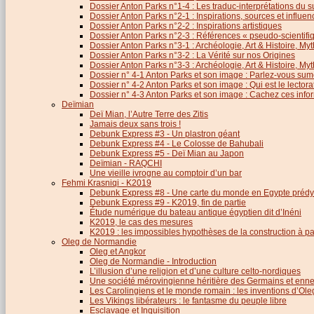
Dossier Anton Parks n°1-4 : Les traduc-interprétations du s
Dossier Anton Parks n°2-1 : Inspirations, sources et influen
Dossier Anton Parks n°2-2 : Inspirations artistiques
Dossier Anton Parks n°2-3 : Références « pseudo-scientifiq
Dossier Anton Parks n°3-1 : Archéologie, Art & Histoire, M
Dossier Anton Parks n°3-2 : La Vérité sur nos Origines
Dossier Anton Parks n°3-3 : Archéologie, Art & Histoire, M
Dossier n° 4-1 Anton Parks et son image : Parlez-vous sum
Dossier n° 4-2 Anton Parks et son image : Qui est le lector
Dossier n° 4-3 Anton Parks et son image : Cachez ces infor
Deïmian
Deï Mian, l’Autre Terre des Zitis
Jamais deux sans trois !
Debunk Express #3 - Un plastron géant
Debunk Express #4 - Le Colosse de Bahubali
Debunk Express #5 - Deï Mian au Japon
Deïmian - RAQCHI
Une vieille ivrogne au comptoir d’un bar
Fehmi Krasniqi - K2019
Debunk Express #8 - Une carte du monde en Egypte prédy
Debunk Express #9 - K2019, fin de partie
Étude numérique du bateau antique égyptien dit d’Inéni
K2019, le cas des mesures
K2019 : les impossibles hypothèses de la construction à par
Oleg de Normandie
Oleg et Angkor
Oleg de Normandie - Introduction
L’illusion d’une religion et d’une culture celto-nordiques
Une société mérovingienne héritière des Germains et en
Les Carolingiens et le monde romain : les inventions d’O
Les Vikings libérateurs : le fantasme du peuple libre
Esclavage et Inquisition