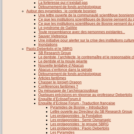
La forteresse qui n’existait pas
Détournement de fonds archéologique
Autour des pyramides : le contexte bosnien
Une lettre ouverte de la communauté scientifique bosnien
Ce que les institutions scientifiques de Bosnie pensent du
Ce que les institutions scientifiques de Bosnie pensent du p
Le syndrome de Galilée
Toute ressemblance avec des personnes existantes...
Sauver Vjetrenica
Une initiative pour alerter sur la crise des institutions cultu
Inondations
Paolo Debertolis et le SBRG
SB Research Group
Le dentiste, l’architecte, le contremaître et le responsable cl
Le dentiste et la moule géante
Nouvelle tentative d’Abacus
Abacus s’enfonce dans la spirale
Détournement de fonds archéologique
Articles fantômes
Chasser le (projet) Dragon
Conférences fantômes ?
Du mésusage de l’archéoacoustique
Quelques précisions en réponse au professeur Debertolis
Enquête d’EclisseForum.it
Enquête d’Eclisse Forum - Traduction française
Pyramides de Bosnie – Introduction
Lettre ouverte au Directeur du SB Research Group
Les protagonistes : la Fondation
Les protagonistes : Semir Osmanagic
Les protagonistes : le groupe SBRG
Les protagonistes : Paolo Debertolis
Les Pyramides