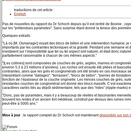
traductions de cet article :
English
Pas de nouvelles du rapport du Dr Schoch depuis qu’il est rentré de Bosnie ; ce
sur les "prétendues pyramides". Sans surprise étant donné la teneur des premi
Quelques extraits :
"Là où [M. Osmanagic] voyait des blocs de béton et une intervention humaine, je 
importants par les contraintes tectoniques et la gravité. Pendant une semaine et d
insistaient sur l’impossibilité que tel ou tel aspect soit naturel, et était donc nat
parfaitement raisonnable à chacun de ces mêmes aspects."
"[Les collines] sont composées de couches de grès, argiles, marnes et conglomér
environ 5,3 à 23 millions d’années). Les roches ont ensuite été pliées et basculée
contraintes, alors que les grès et conglomérats ont été brisés en ces morceaux
interprétant comme "dallages", "terrasses", "blocs de béton", "pierres de fondation" 
fonction de l’épaisseur de la couche originelle. Les minces couches de grès, suite
résistantes couches de conglomérat ont donné des blocs massifs. C’est exactem
caractères variés liés au dépôt sédimentaire, tels que des "rides" (ripple-marks) 
"Donc, pas de pyramides, mais il y a beaucoup de réelles et fascinantes merveil
trouvent les restes d’un ancien fort médiéval, construit par-dessus des ruines ro
peut-être à 5000 ans."
Mise à jour
: le rapport complet du Dr Schoch est maintenant
disponible sur son s