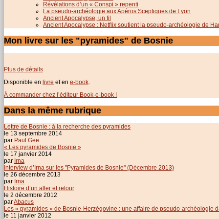
Révélations d’un « Conspi » repenti
La pseudo-archéologie aux Apéros Sceptiques de Lyon
Ancient Apocalypse, un fil
Ancient Apocalypse : Netflix soutient la pseudo-archéologie de H
Mon livre sur les "pyramides" de Bosnie
Plus de détails
Disponible en
livre
et en
e-book
.
À commander chez l’éditeur Book-e-book !
Dans la même rubrique
Lettre de Bosnie : à la recherche des pyramides
le 13 septembre 2014
par
Paul Gee
« Les pyramides de Bosnie »
le 17 janvier 2014
par
Irna
Interview d’Irna sur les "Pyramides de Bosnie" (Décembre 2013)
le 26 décembre 2013
par
Irna
Histoire d’un aller et retour
le 2 décembre 2012
par
Abacus
Les « pyramides » de Bosnie-Herzégovine : une affaire de pseudo-archéologie d
le 11 janvier 2012