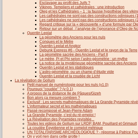
Esclavage au profit des Juifs ?
Vikings, Templiers et cathédrales : une introduction
Oleg et les Cathédrales – 1 : la fausse hypothèse des viki
Les cathédrales ne sont pas des constructions odiniques (
Les cathédrales ne sont pas des constructions odiniques (
Regard critique sur la « découverte » d’une formule par 
Retour sur un débat : l’analyse de l’ignorance d’Oleg de 
Quentin Leplat
La géométrie des Anciens pour les nuls
Conques et le Mètre
Quentin Leplat et Angkor
Debunk Express #6 - Quentin Leplat et le rayon de la Terre
La géomètrie sacrée des Anciens - Part II
Le mètre, Pi et Phi selon l’astro-géométrie : un mythe
La notice de la mystérieuse géomètrie sacrée des Anciens
Quentin Leplat et les statistiques
L’astro-géométrie, ou un champ d’étude vide
Quentin Leplat et la coudée de Licht
La révélation de Gollum
Petit manuel de numérologie pour les nuls (v1.0)
Pourquoi “coudée” ? (v 0.1)
A propos de la distance Ile de Pâques/Gizeh
Bon alors ça mesure combien ?
Exclusif : Les secrets mathématiques de La Grande Pyramide révél
L’informateur secret et les mathématiques
Passé recomposé et Jean-Pierre Adam
La Grande Pyramide, c’est du ré-emploi !
La Révélation des Pyramides revisitée...
Toutes les vidéos de Gollum sur LRDP, BAM, Pouillard et Grimault
La coudée Égyptienne et le complot métrique
UN TOTALITARISME ARCHÉOLOGIQUE ? - réponse à Patrice Poui
On y voit rien dans cette grotte !