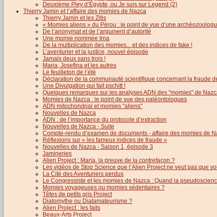
Deuxième Pley d’Égypte, ou Je suis sur Legend (2)
Thierry Jamin et l’affaire des momies de Nazca
Thierry Jamin et les Zitis
« Momies aliens » du Pérou : le point de vue d’une archéozoolog
De l’anonymat et de l’argument d’autorité
Une momie nommée Irna
De la multiplication des momies... et des indices de fake !
L’aventurier et la justice, nouvel épisode
Jamais deux sans trois !
Maria, Josefina et les autres
Le feuilleton de l’été
Déclaration de la communauté scientifique concernant la fraude d
Une Divulgation qui fait pschitt !
Quelques remarques sur les analyses ADN des "momies" de Nazc
Momies de Nazca : le point de vue des paléontologues
ADN mitochondrial et momies "aliens"
Nouvelles de Nazca
ADN : de l’importance du protocole d’extraction
Nouvelles de Nazca - Suite
Compte-rendu d’examen de documents - affaire des momies de N
Réflexions sur « les fameux indices de fraude »
Nouvelles de Nazca - Saison 1, épisode 3
Jamineries
Alien Project : Maria, la preuve de la contrefaçon ?
Les vidéos de Stop Science que l’Alien Project ne veut pas que vo
La Cité des Aventuriers perdus
Le Congressiste et les momies de Nazca : Quand la pseudoscience
Momies voyageuses ou momies sédentaires ?
Têtes de petits gris Project
Diatomythe ou Diatamateurisme ?
Alien Project : les faits
Beaux-Arts Project