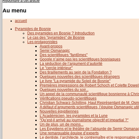
Répondre à cet article
Au menu
accueil
Pyramides de Bosnie
Des pyramides en Bosnie ? Introduction
Le cas des "pyramides" de Bosnie
Les protagonistes
Avant-propos
Semir Osmanagic
Des scientifiques "fantômes"
Google n’aime pas les scientifiques bosniaques
La séduction de l’argument d’autorité
Le "cercle intérieur"
Des tiraillements au sein de la Fondation ?
Quelques nouvelles des scientifiques étrangers
Le livre "La pyramide du Soleil de Bosnie"
Premières impressions de Robert Schoch et Colette Dowel
Quelques nouvelles du soir...
Un appel de la communauté scientifique bosnienne à Chris
Vérifications pseudo-scientifiques
Christian Schwarz-Schilling, Haut Représentant de M. Os
A défaut d’arguments scientifiques, l’équipe Osmanagic util
Nouvelles égyptiennes
L’Académicien, les pyramides et la Lune
"Qu’est-il arrivé au journalisme objectif et impartial ?"
Un de plus, un de moins...
Les Egyptiens et le théâtre de l’absurde de Semir Osmana
Une remarquable équipe d’experts
Le dentiste, l’architecte, le contremaître et le responsable cl