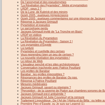
De l’anonymat et des pseudonymes
"La Révélation des Pyramides" : Mètre et pyramidion
LRDP : opus 2 ?
De la Lune, de Kubrick et des miroirs
Gizeh 2005 : quelques (im)précisions
Gizeh 2005 : quelques commentaires sur une réponse de Jacques
Réponse à Jacques Grimault
Pyramidion et pseudos
Le sarcophage perdu
Jacques Grimault invité de "La Tronche en Biais"
LRDP en vidéos
La Révélation du Pyramidion
La Révélation du Pyramidion - Saison 2 !
Les pyramides d’Égypte
La rupture
Pyramides et cueillette des cerises
Vous reprendrez bien un peu de cerises ?
La nouvelle révélation des pyramides !
Le retour de Web
L’équateur penché et les sites archéologiques
Conversation inachevée avec Patrice Pouillard
Les grottes de Barabar
Barabar : les grottes impossibles ?
Résonances des grottes de Barabar. Ou pas.
Réponse à Patrice Pouillard
Mesures médiévales
Jacques Grimault, savant ou plagiaire ?
"Perception - de la caverne de Platon aux chambres sonores de B
Jacques Grimault est-il antisémite ?
Jacques Grimault (et Julie Couvreur) et la censure
Traitement Linguistique : De l’Art de l’Alpha et du Bêta : ou lettre
Première Pley d’Égypte, ou Je suis sur Legend (1)