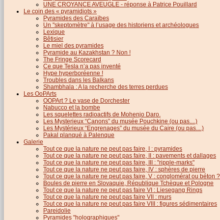
UNE CROYANCE AVEUGLE - réponse à Patrice Pouillard
Le coin des « pyramidiots »
Pyramides des Caraïbes
Un "skeptomètre" à l’usage des historiens et archéologues
Lexique
Bêtisier
Le miel des pyramides
Pyramide au Kazakhstan ? Non !
The Fringe Scorecard
Ce que Tesla n’a pas inventé
Hype hyperboréenne !
Troubles dans les Balkans
Shambhala : A la recherche des terres perdues
Les OoPArts
OOPArt ? Le vase de Dorchester
Nabucco et la bombe
Les squelettes radioactifs de Mohenjo Daro.
Les Mysterieux “Canons” du musée Pouchkine (ou pas....)
Les Mystérieux “Engrenages” du musée du Caire (ou pas....)
Pakal planqué à Palenque
Galerie
Tout ce que la nature ne peut pas faire, I : pyramides
Tout ce que la nature ne peut pas faire, II : pavements et dallages
Tout ce que la nature ne peut pas faire, III : "ripple-marks"
Tout ce que la nature ne peut pas faire, IV : sphères de pierre
Tout ce que la nature ne peut pas faire, V : conglomérat ou béton ?
Boules de pierre en Slovaquie, République Tchèque et Pologne
Tout ce que la nature ne peut pas faire VI : Liesegang Rings
Tout ce que la nature ne peut pas faire VII : murs
Tout ce que la nature ne peut pas faire VIII : figures sédimentaires
Pareidolie
Pyramides "holographiques"