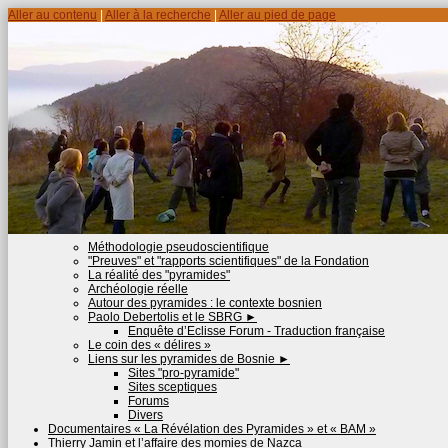
Aller au contenu
|
Aller à la recherche
|
Aller au pied de page
Méthodologie pseudoscientifique
"Preuves" et "rapports scientifiques" de la Fondation
La réalité des "pyramides"
Archéologie réelle
Autour des pyramides : le contexte bosnien
Paolo Debertolis et le SBRG
►
Enquête d’Eclisse Forum - Traduction française
Le coin des « délires »
Liens sur les pyramides de Bosnie
►
Sites "pro-pyramide"
Sites sceptiques
Forums
Divers
Documentaires « La Révélation des Pyramides » et « BAM »
Thierry Jamin et l’affaire des momies de Nazca