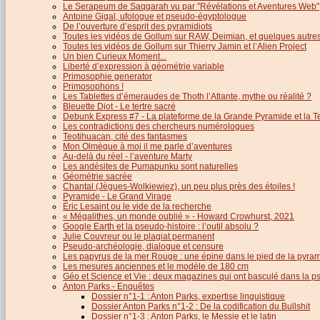
Le Serapeum de Saqqarah vu par "Révélations et Aventures Web"
Antoine Gigal, ufologue et pseudo-égyptologue
De l’ouverture d’esprit des pyramidiots
Toutes les vidéos de Gollum sur RAW, Deimian, et quelques autres.
Toutes les vidéos de Gollum sur Thierry Jamin et l’Alien Project
Un bien Curieux Moment...
Liberté d’expression à géométrie variable
Primosophie generator
Primosophons !
Les Tablettes d’émeraudes de Thoth l’Atlante, mythe ou réalité ?
Bleuette Diot - Le tertre sacré
Debunk Express #7 - La plateforme de la Grande Pyramide et la T
Les contradictions des chercheurs numérologues
Teotihuacan, cité des fantasmes
Mon Olmèque à moi il me parle d’aventures
Au-delà du réel - l’aventure Marty
Les andésites de Pumapunku sont naturelles
Géométrie sacrée
Chantal (Jègues-Wolkiewiez), un peu plus près des étoiles !
Pyramide - Le Grand Virage
Éric Lesaint ou le vide de la recherche
« Mégalithes, un monde oublié » - Howard Crowhurst, 2021
Google Earth et la pseudo-histoire : l’outil absolu ?
Julie Couvreur ou le plagiat permanent
Pseudo-archéologie, dialogue et censure
Les papyrus de la mer Rouge : une épine dans le pied de la pyra
Les mesures anciennes et le modèle de 180 cm
Géo et Science et Vie : deux magazines qui ont basculé dans la 
Anton Parks - Enquêtes
Dossier n°1-1 : Anton Parks, expertise linguistique
Dossier Anton Parks n°1-2 : De la codification du Bullshit
Dossier n°1-3 : Anton Parks, le Messie et le latin