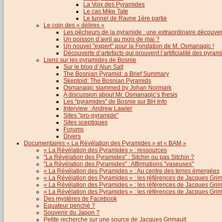
La Voix des Pyramides
Le cas Mike Tate
Le tunnel de Ravne 1ère partie
Le coin des « délires »
Les pêcheurs de la pyramide : une extraordinaire découver
Un poisson d’avril au mois de mai ?
Un nouvel "expert" pour la Fondation de M. Osmanagic !
Découverte d’artefacts qui prouvent l’artificialité des pyram
Liens sur les pyramides de Bosnie
Sur le blog d’Alun Salt
The Bosnian Pyramid: a Brief Summary
Skeptoid: The Bosnian Pyramids
Osmanagic slammed by Johan Normark
A discussion about Mr. Osmanagic’s thesis
Les "pyramides" de Bosnie sur BH Info
Interview : Andrew Lawler
Sites "pro-pyramide"
Sites sceptiques
Forums
Divers
Documentaires « La Révélation des Pyramides » et « BAM »
« La Révélation des Pyramides » : ressources
"La Révélation des Pyramides" : Sitchin ou pas Sitchin ?
"La Révélation des Pyramides" : Affirmations "vaseuses"
« La Révélation des Pyramides » : Au centre des terres émergées
« La Révélation des Pyramides » : les références de Jacques Grima
« La Révélation des Pyramides » : les références de Jacques Grimau
« La Révélation des Pyramides » : les références de Jacques Grimau
Des mystères de Facebook
Equateur penché ?
Souvenir du Japon ?
Petite recherche sur une source de Jacques Grimault