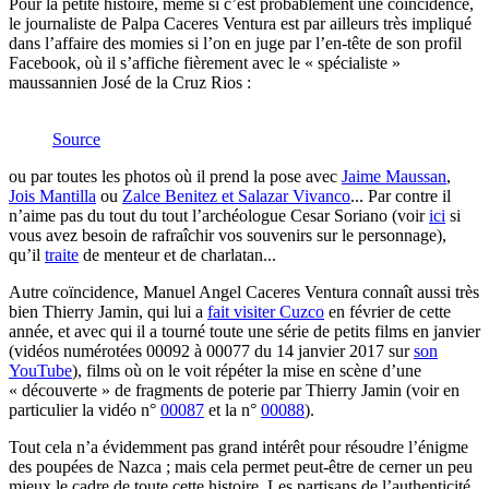
Pour la petite histoire, même si c’est probablement une coïncidence,
le journaliste de Palpa Caceres Ventura est par ailleurs très impliqué
dans l’affaire des momies si l’on en juge par l’en-tête de son profil
Facebook, où il s’affiche fièrement avec le « spécialiste »
maussannien José de la Cruz Rios :
Source
ou par toutes les photos où il prend la pose avec
Jaime Maussan
,
Jois Mantilla
ou
Zalce Benitez et Salazar Vivanco
... Par contre il
n’aime pas du tout du tout l’archéologue Cesar Soriano (voir
ici
si
vous avez besoin de rafraîchir vos souvenirs sur le personnage),
qu’il
traite
de menteur et de charlatan...
Autre coïncidence, Manuel Angel Caceres Ventura connaît aussi très
bien Thierry Jamin, qui lui a
fait visiter Cuzco
en février de cette
année, et avec qui il a tourné toute une série de petits films en janvier
(vidéos numérotées 00092 à 00077 du 14 janvier 2017 sur
son
YouTube
), films où on le voit répéter la mise en scène d’une
« découverte » de fragments de poterie par Thierry Jamin (voir en
particulier la vidéo n°
00087
et la n°
00088
).
Tout cela n’a évidemment pas grand intérêt pour résoudre l’énigme
des poupées de Nazca ; mais cela permet peut-être de cerner un peu
mieux le cadre de toute cette histoire. Les partisans de l’authenticité