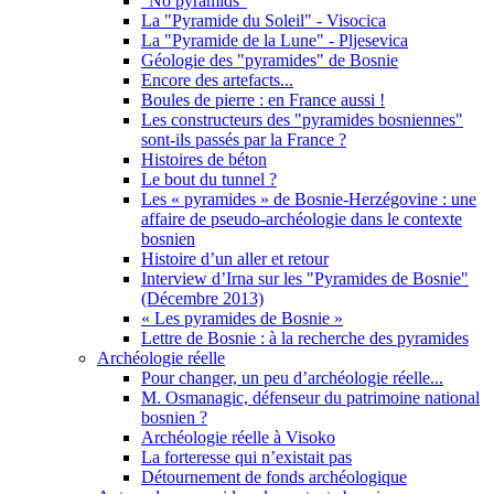
"No pyramids"
La "Pyramide du Soleil" - Visocica
La "Pyramide de la Lune" - Pljesevica
Géologie des "pyramides" de Bosnie
Encore des artefacts...
Boules de pierre : en France aussi !
Les constructeurs des "pyramides bosniennes"
sont-ils passés par la France ?
Histoires de béton
Le bout du tunnel ?
Les « pyramides » de Bosnie-Herzégovine : une
affaire de pseudo-archéologie dans le contexte
bosnien
Histoire d’un aller et retour
Interview d’Irna sur les "Pyramides de Bosnie"
(Décembre 2013)
« Les pyramides de Bosnie »
Lettre de Bosnie : à la recherche des pyramides
Archéologie réelle
Pour changer, un peu d’archéologie réelle...
M. Osmanagic, défenseur du patrimoine national
bosnien ?
Archéologie réelle à Visoko
La forteresse qui n’existait pas
Détournement de fonds archéologique