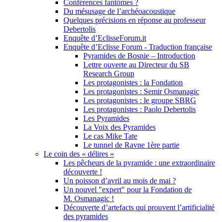
Conférences fantômes ?
Du mésusage de l’archéoacoustique
Quelques précisions en réponse au professeur
Debertolis
Enquête d’EclisseForum.it
Enquête d’Eclisse Forum - Traduction française
Pyramides de Bosnie – Introduction
Lettre ouverte au Directeur du SB
Research Group
Les protagonistes : la Fondation
Les protagonistes : Semir Osmanagic
Les protagonistes : le groupe SBRG
Les protagonistes : Paolo Debertolis
Les Pyramides
La Voix des Pyramides
Le cas Mike Tate
Le tunnel de Ravne 1ère partie
Le coin des « délires »
Les pêcheurs de la pyramide : une extraordinaire
découverte !
Un poisson d’avril au mois de mai ?
Un nouvel "expert" pour la Fondation de
M. Osmanagic !
Découverte d’artefacts qui prouvent l’artificialité
des pyramides