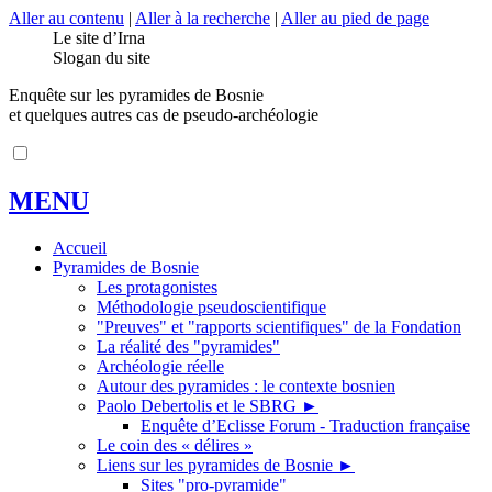
Aller au contenu
|
Aller à la recherche
|
Aller au pied de page
Le site d’Irna
Slogan du site
Enquête sur les pyramides de Bosnie
et quelques autres cas de pseudo-archéologie
MENU
Accueil
Pyramides de Bosnie
Les protagonistes
Méthodologie pseudoscientifique
"Preuves" et "rapports scientifiques" de la Fondation
La réalité des "pyramides"
Archéologie réelle
Autour des pyramides : le contexte bosnien
Paolo Debertolis et le SBRG
►
Enquête d’Eclisse Forum - Traduction française
Le coin des « délires »
Liens sur les pyramides de Bosnie
►
Sites "pro-pyramide"