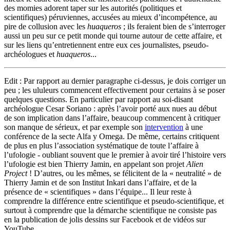
des momies adorent taper sur les autorités (politiques et
scientifiques) péruviennes, accusées au mieux d’incompétence, au
pire de collusion avec les
huaqueros
; ils feraient bien de s’interroger
aussi un peu sur ce petit monde qui tourne autour de cette affaire, et
sur les liens qu’entretiennent entre eux ces journalistes, pseudo-
archéologues et
huaqueros
...
Edit : Par rapport au dernier paragraphe ci-dessus, je dois corriger un
peu ; les ululeurs commencent effectivement pour certains à se poser
quelques questions. En particulier par rapport au soi-disant
archéologue Cesar Soriano : après l’avoir porté aux nues au début
de son implication dans l’affaire, beaucoup commencent à critiquer
son manque de sérieux, et par exemple son
intervention
à une
conférence de la secte Alfa y Omega. De même, certains critiquent
de plus en plus l’association systématique de toute l’affaire à
l’ufologie - oubliant souvent que le premier à avoir tiré l’histoire vers
l’ufologie est bien Thierry Jamin, en appelant son projet
Alien
Project
! D’autres, ou les mêmes, se félicitent de la « neutralité » de
Thierry Jamin et de son Institut Inkari dans l’affaire, et de la
présence de « scientifiques » dans l’équipe... Il leur reste à
comprendre la différence entre scientifique et pseudo-scientifique, et
surtout à comprendre que la démarche scientifique ne consiste pas
en la publication de jolis dessins sur Facebook et de vidéos sur
YouTube...