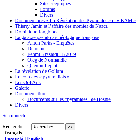
Sites sceptiques
Forums
Divers
Documentaires « La Révélation des Pyramides » et « BAM »
Thierry Jamin et l’affaire des momies de Nazca
Dominique Jongbloed
La galaxie pseudo-archéologique française
Anton Parks - Enquêtes
Deïmian
Fehmi Krasniqi - K2019
Oleg de Normandie
Quentin Leplat
La révélation de Gollum
Le coin des « pyramidiots »
Les OoPArts
Galerie
Documentation
Documents sur les "pyramides" de Bosnie
Divers
Se connecter
Rechercher ...
| français
| bosanski
| English