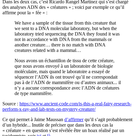
Dans les deux cas, c’est Ricardo Rangel Martinez qui s’est chargé
des analyses ADN des « créatures » ; voici par exemple ce qu’il
affirme pour la « fée » :
We have a sample of the tissue from this creature that
we sent to a DNA molecular laboratory, but when the
laboratory tried sequencing the DNA they found it was
not in accordance with DNA from the mammals or
another creature… there is no match with DNA
creatures related with a mammal…
Nous avons un échantillon de tissu de cette créature,
que nous avons envoyé à un laboratoire de biologie
moléculaire, mais quand le laboratoire a essayé de
séquencer l’ADN ils ont trouvé qu’il ne correspondait
pas à de l’ADN de mammifère ou d’autres animaux... il
n’y a aucune correspondance avec l’ADN de créatures
de type mammifère.
Source :
https://www.ancient-code.com/is-this-a-real-fairy-research-
perform-x-ray-and-lab-tests-on-mystery-creature/
Ce qui permet à Jaime Maussan
d’affirmer
qu’il s’agit probablement
d’un hybride... Inutile de préciser que dans les deux cas la
« créature » en question s’est révélée être un hoax réalisé par un
taxidermiste, voir
ici
et
là
.