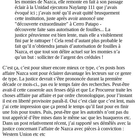
les momies de Nazca, elle remonte en fait à son passage
éclair à la Unidad ejecutora Naylamp 111 que j’avais
évoqué ici ; j’avais noté qu’il avait quitté brusquement
cette institution, juste après avoir annoncé une
"découverte extraordinaire" à Cerro Patapo -
découverte faite sans autorisation de fouilles... La
justice péruvienne est bien lente, mais elle a visiblement
fini par le rattraper ! Cela rend d’autant plus probable le
fait qu’il n’obtiendra jamais d’autorisation de fouilles à
Nazca, et que tout son délire actuel sur les momies n’a
qu’un but : solliciter de l’argent des crédules !
C’est ça, c’est pour situer encore mieux ce type, c’es posts hors
affaire Nazca sont pour éclairer davantage les lecteurs sur ce genre
de type. La justice devrait s’être prononcée durant la première
décade ce mois-ci., pas eu le temps faire des recherches. Peut-être
avait-il cette casserole aux fesses déjà et que Le Procureur traite les
choses afffaire par affaire et par ordre chronologique, pour l’instant
il est en liberté provisoire paraît-il. Oui c’est clair que c’est lent, mais
j’ai cette impression que ça prend le temps qu’il faut pour en finir
une fois pour toutes. Puis, peut-être que les autorités n’ont pas du
tout apprécié d’être mises dans le même sac que les huaqueros etc.
Dans un post relativement récent, j’ai rapporté ses démêlés avec la
justice concernant l’affaire de Nazca avec pièces à conviction :
Western Union etc etc