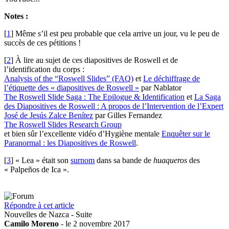
Notes :
[
1
]
Même s’il est peu probable que cela arrive un jour, vu le peu de
succès de ces pétitions !
[
2
]
À lire au sujet de ces diapositives de Roswell et de
l’identification du corps :
Analysis of the “Roswell Slides” (FAQ)
et
Le déchiffrage de
l’étiquette des « diapositives de Roswell »
par Nablator
The Roswell Slide Saga : The Epilogue & Identification
et
La Saga
des Diapositives de Roswell : A propos de l’Intervention de l’Expert
José de Jesús Zalce Benítez
par Gilles Fernandez
The Roswell Slides Research Group
et bien sûr l’excellente vidéo d’Hygiène mentale
Enquêter sur le
Paranormal : les Diapositives de Roswell
.
[
3
]
« Lea » était son
surnom
dans sa bande de
huaqueros
des
« Palpeños de Ica ».
Répondre à cet article
Nouvelles de Nazca - Suite
Camilo Moreno
- le 2 novembre 2017