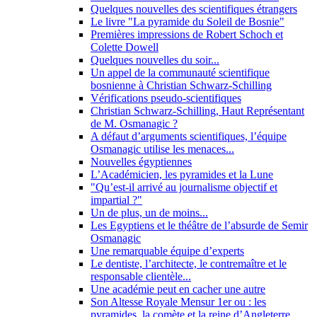
Quelques nouvelles des scientifiques étrangers
Le livre "La pyramide du Soleil de Bosnie"
Premières impressions de Robert Schoch et
Colette Dowell
Quelques nouvelles du soir...
Un appel de la communauté scientifique
bosnienne à Christian Schwarz-Schilling
Vérifications pseudo-scientifiques
Christian Schwarz-Schilling, Haut Représentant
de M. Osmanagic ?
A défaut d’arguments scientifiques, l’équipe
Osmanagic utilise les menaces...
Nouvelles égyptiennes
L’Académicien, les pyramides et la Lune
"Qu’est-il arrivé au journalisme objectif et
impartial ?"
Un de plus, un de moins...
Les Egyptiens et le théâtre de l’absurde de Semir
Osmanagic
Une remarquable équipe d’experts
Le dentiste, l’architecte, le contremaître et le
responsable clientèle...
Une académie peut en cacher une autre
Son Altesse Royale Mensur 1er ou : les
pyramides, la comète et la reine d’Angleterre