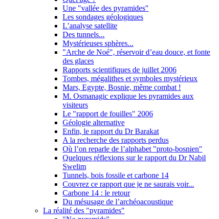
Une "vallée des pyramides"
Les sondages géologiques
L’analyse satellite
Des tunnels...
Mystérieuses sphères...
"Arche de Noé", réservoir d’eau douce, et fonte
des glaces
Rapports scientifiques de juillet 2006
Tombes, mégalithes et symboles mystérieux
Mars, Egypte, Bosnie, même combat !
M. Osmanagic explique les pyramides aux
visiteurs
Le "rapport de fouilles" 2006
Géologie alternative
Enfin, le rapport du Dr Barakat
A la recherche des rapports perdus
Où l’on reparle de l’alphabet "proto-bosnien"
Quelques réflexions sur le rapport du Dr Nabil
Swelim
Tunnels, bois fossile et carbone 14
Couvrez ce rapport que je ne saurais voir...
Carbone 14 : le retour
Du mésusage de l’archéoacoustique
La réalité des "pyramides"