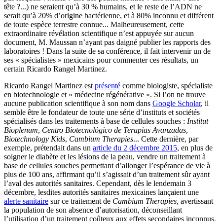
tête ?...) ne seraient qu’à 30 % humains, et le reste de l’ADN ne
serait qu’à 20% d’origine bactérienne, et à 80% inconnu et différent
de toute espèce terrestre connue... Malheureusement, cette
extraordinaire révélation scientifique n’est appuyée sur aucun
document, M. Maussan n’ayant pas daigné publier les rapports des
laboratoires ! Dans la suite de sa conférence, il fait intervenir un de
ses « spécialistes » mexicains pour commenter ces résultats, un
certain Ricardo Rangel Martinez.
Ricardo Rangel Martinez est
présenté
comme biologiste, spécialiste
en biotechnologie et « médecine régénérative ». Si l’on ne trouve
aucune publication scientifique à son nom dans
Google Scholar
, il
semble être le fondateur de toute une série d’instituts et sociétés
spécialisés dans les traitements à base de cellules souches :
Institut
Bioplenum
,
Centro Biotecnológico de Terapias Avanzadas
,
Biotechnology Kids
,
Cambium Therapies
... Cette dernière, par
exemple, prétendait dans un
article du 2 décembre 2015
, en plus de
soigner le diabète et les lésions de la peau, vendre un traitement à
base de cellules souches permettant d’allonger l’espérance de vie à
plus de 100 ans, affirmant qu’il s’agissait d’un traitement sûr ayant
l’aval des autorités sanitaires. Cependant, dès le lendemain 3
décembre, lesdites autorités sanitaires mexicaines lançaient une
alerte sanitaire
sur ce traitement de
Cambium Therapies
, avertissant
la population de son absence d’autorisation, déconseillant
l’utilisation d’un traitement coûteux aux effets secondaires inconnus,