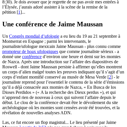
8:30). Je dois avouer que je regrette de ne pas avoir mes entrées à
l’Élysée, j’aurais adoré assister à la scène de la remise de la
pétition
[
1
]
...
Une conférence de Jaime Maussan
Un
Congrès mondial d’ufologie
a eu lieu du 19 au 21 septembre à
Montserrat en Espagne ; parmi les intervenants, le
journaliste/ufologue mexicain Jaime Maussan - plus connu comme
promoteur de hoax ufologiques
que comme journaliste sérieux - a
donné une
conférence
d’environ une heure et demi sur les momies
de Nazca. Après une introduction sur l’affaire des diapositives de
Roswell - dont Jaime Maussan persiste à affirmer qu’elles montrent
un corps d’alien malgré toutes les preuves indiquant qu’il s’agit d’un
corps d’enfant momifié conservé au musée de Mesa Verde
[
2
]
- le
journaliste reprend pour l’essentiel le contenu de la série d’émissions
qu’il a déjà consacrée aux momies de Nazca, « En Busca de los
Dioses Perdidos » (« A la recherche des Dieux perdus »), et qui
n’apprend rien de nouveau à ceux qui suivent l’affaire depuis le
début. Le clou de la conférence devait être le dévoilement du site
archéologique où les momies sont censées avoir été trouvées, et la
révélation de nouvelles analyses ADN.
Las, ce fut encore un flop magistral... Le lieu présenté par Jaime