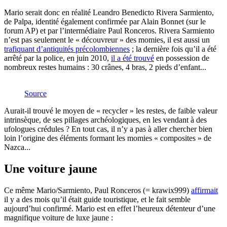
Mario serait donc en réalité Leandro Benedicto Rivera Sarmiento,
de Palpa, identité également confirmée par Alain Bonnet (sur le
forum AP) et par l’intermédiaire Paul Ronceros. Rivera Sarmiento
n’est pas seulement le « découvreur » des momies, il est aussi un
trafiquant d’antiquités précolombiennes
; la dernière fois qu’il a été
arrêté par la police, en juin 2010,
il a été trouvé
en possession de
nombreux restes humains : 30 crânes, 4 bras, 2 pieds d’enfant...
Source
Aurait-il trouvé le moyen de « recycler » les restes, de faible valeur
intrinsèque, de ses pillages archéologiques, en les vendant à des
ufologues crédules ? En tout cas, il n’y a pas à aller chercher bien
loin l’origine des éléments formant les momies « composites » de
Nazca...
Une voiture jaune
Ce même Mario/Sarmiento, Paul Ronceros (= krawix999)
affirmait
il y a des mois qu’il était guide touristique, et le fait semble
aujourd’hui confirmé. Mario est en effet l’heureux détenteur d’une
magnifique voiture de luxe jaune :