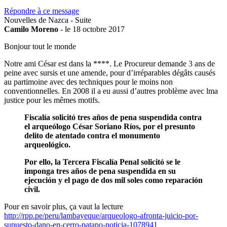
Répondre à ce message
Nouvelles de Nazca - Suite
Camilo Moreno
- le 18 octobre 2017
Bonjour tout le monde
Notre ami César est dans la ****. Le Procureur demande 3 ans de
peine avec sursis et une amende, pour d’irréparables dégâts causés
au partimoine avec des techniques pour le moins non
conventionnelles. En 2008 il a eu aussi d’autres problème avec lma
justice pour les mêmes motifs.
Fiscalía solicitó tres años de pena suspendida contra
el arqueólogo César Soriano Ríos, por el presunto
delito de atentado contra el monumento
arqueológico.
Por ello, la Tercera Fiscalía Penal solicitó se le
imponga tres años de pena suspendida en su
ejecución y el pago de dos mil soles como reparación
civil.
Pour en savoir plus, ça vaut la lecture
http://rpp.pe/peru/lambayeque/arqueologo-afronta-juicio-por-
supuesto-dano-en-cerro-patapo-noticia-1078941