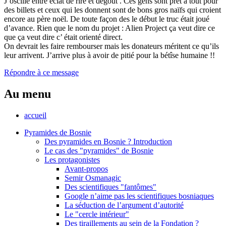
J’oscille entre éclat de rire et dégoût . Ces gens sont prêt à tout pour
des billets et ceux qui les donnent sont de bons gros naïfs qui croient
encore au père noël. De toute façon des le début le truc était joué
d’avance. Rien que le nom du projet : Alien Project ça veut dire ce
que ça veut dire c’ était orienté direct.
On devrait les faire rembourser mais les donateurs méritent ce qu’ils
leur arrivent. J’arrive plus à avoir de pitié pour la bétîse humaine !!
Répondre à ce message
Au menu
accueil
Pyramides de Bosnie
Des pyramides en Bosnie ? Introduction
Le cas des "pyramides" de Bosnie
Les protagonistes
Avant-propos
Semir Osmanagic
Des scientifiques "fantômes"
Google n’aime pas les scientifiques bosniaques
La séduction de l’argument d’autorité
Le "cercle intérieur"
Des tiraillements au sein de la Fondation ?