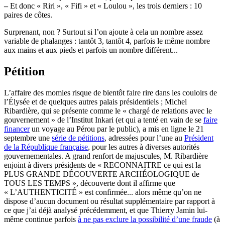
–
Et donc « Riri », « Fifi » et « Loulou », les trois derniers : 10
paires de côtes.
Surprenant, non ? Surtout si l’on ajoute à cela un nombre assez
variable de phalanges : tantôt 3, tantôt 4, parfois le même nombre
aux mains et aux pieds et parfois un nombre différent...
Pétition
L’affaire des momies risque de bientôt faire rire dans les couloirs de
l’Élysée et de quelques autres palais présidentiels ; Michel
Ribardière, qui se présente comme le « chargé de relations avec le
gouvernement » de l’Institut Inkari (et qui a tenté en vain de se
faire
financer
un voyage au Pérou par le public), a mis en ligne le 21
septembre une
série de pétitions
, adressées pour l’une au
Président
de la République française
, pour les autres à diverses autorités
gouvernementales. A grand renfort de majuscules, M. Ribardière
enjoint à divers présidents de « RECONNAITRE ce qui est la
PLUS GRANDE DÉCOUVERTE ARCHÉOLOGIQUE de
TOUS LES TEMPS », découverte dont il affirme que
« L’AUTHENTICITÉ » est confirmée... alors même qu’on ne
dispose d’aucun document ou résultat supplémentaire par rapport à
ce que j’ai déjà analysé précédemment, et que Thierry Jamin lui-
même continue parfois
à ne pas exclure la possibilité d’une fraude
(à