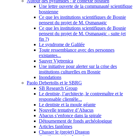
Autour des pyramides : le contexte bosnien
Une lettre ouverte de la communauté scientifique
bosnienne
Ce que les institutions scientifiques de Bosnie
pensent du projet de M. Osmanagic
Ce que les institutions scientifiques de Bosnie
pensent du projet de M. Osmanagic - suite (et
fin ?)
Le syndrome de Galilée
Toute ressemblance avec des personnes
existantes...
Sauver Vjetrenica
Une initiative pour alerter sur la crise des
institutions culturelles en Bosnie
Inondations
Paolo Debertolis et le SBRG
SB Research Group
Le dentiste, l’architecte, le contremaître et le
responsable clientèle...
Le dentiste et la moule géante
Nouvelle tentative d’Abacus
Abacus s’enfonce dans la spirale
Détournement de fonds archéologique
Articles fantômes
Chasser le (projet) Dragon