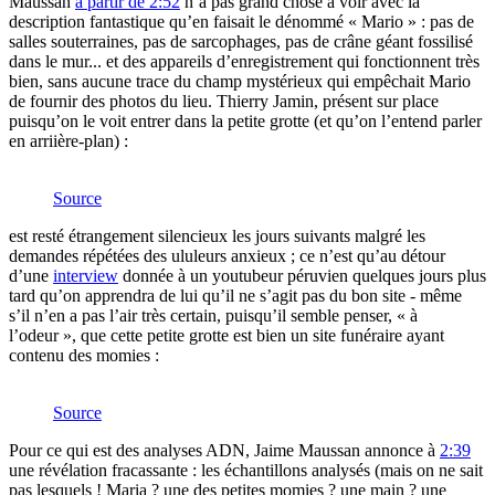
Maussan
à partir de 2:52
n’a pas grand chose à voir avec la
description fantastique qu’en faisait le dénommé « Mario » : pas de
salles souterraines, pas de sarcophages, pas de crâne géant fossilisé
dans le mur... et des appareils d’enregistrement qui fonctionnent très
bien, sans aucune trace du champ mystérieux qui empêchait Mario
de fournir des photos du lieu. Thierry Jamin, présent sur place
puisqu’on le voit entrer dans la petite grotte (et qu’on l’entend parler
en arriière-plan) :
Source
est resté étrangement silencieux les jours suivants malgré les
demandes répétées des ululeurs anxieux ; ce n’est qu’au détour
d’une
interview
donnée à un youtubeur péruvien quelques jours plus
tard qu’on apprendra de lui qu’il ne s’agit pas du bon site - même
s’il n’en a pas l’air très certain, puisqu’il semble penser, « à
l’odeur », que cette petite grotte est bien un site funéraire ayant
contenu des momies :
Source
Pour ce qui est des analyses ADN, Jaime Maussan annonce à
2:39
une révélation fracassante : les échantillons analysés (mais on ne sait
pas lesquels ! Maria ? une des petites momies ? une main ? une