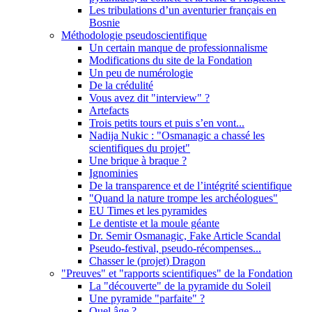
Les tribulations d’un aventurier français en
Bosnie
Méthodologie pseudoscientifique
Un certain manque de professionnalisme
Modifications du site de la Fondation
Un peu de numérologie
De la crédulité
Vous avez dit "interview" ?
Artefacts
Trois petits tours et puis s’en vont...
Nadija Nukic : "Osmanagic a chassé les
scientifiques du projet"
Une brique à braque ?
Ignominies
De la transparence et de l’intégrité scientifique
"Quand la nature trompe les archéologues"
EU Times et les pyramides
Le dentiste et la moule géante
Dr. Semir Osmanagic, Fake Article Scandal
Pseudo-festival, pseudo-récompenses...
Chasser le (projet) Dragon
"Preuves" et "rapports scientifiques" de la Fondation
La "découverte" de la pyramide du Soleil
Une pyramide "parfaite" ?
Quel âge ?