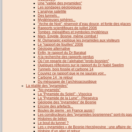
Une "vallée des pyramides"
Les sondages géologiques
L’analyse satellite
Des tunnels...
Mystérieuses sphères...
"Arche de Noé", réservoir d’eau douce, et fonte des glaces
Rapports scientifiques de juillet 2006
Tombes, mégalithes et symboles mystérieux
Mars, Egypte, Bosnie, même combat !
M. Osmanagic explique les pyramides aux visiteurs
Le "rapport de fouilles" 2006
Géologie alternative
Enfin, le rapport du Dr Barakat
A la recherche des rapports perdus
Où l’on reparle de l’alphabet "proto-bosnien"
Quelques réflexions sur le rapport du Dr Nabil Swelim
Tunnels, bois fossile et carbone 14
Couvrez ce rapport que je ne saurais voir...
Carbone 14 : le retour
Du mésusage de l’archéoacoustique
La réalité des "pyramides"
"No pyramids"
La "Pyramide du Soleil" - Visocica
La "Pyramide de la Lune" - Pljesevica
Géologie des "pyramides" de Bosnie
Encore des artefacts...
Boules de pierre : en France aussi !
Les constructeurs des "pyramides bosniennes" sont-ils pas
Histoires de béton
Le bout du tunnel ?
Les « pyramides » de Bosnie-Herzégovine : une affaire de
Histoire d’un aller et retour