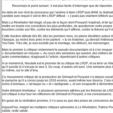
Reconnais le point suivant : il est plus facile d’interroger que de répondre.
Au-delà de son récit du processus qui l’amène à faire
LRDP
puis
BAM
, le réalis
candide avec lequel il voit le film
LRDP
diffusé : « j’avais pas vraiment réfléchi a
Mais
La Révélation
fait réagir, et pas de la façon dont Pooyard l’espérait, et tel
mettre en branle nos convictions les plus profondes, de questionner notre propre r
boucliers contre son film, contre les éléments qu’il affirme, contre la théorie qu’il é
Cette réaction débute très tôt, dès les premiers mois, en pleine ébullition autou
l’époque, au moins trois amis m’en parlent : « tu es historien, ça devrait t’intéress
YouTube. Très vite, je suis excédé par le montage, les détours, les mensonges.
Mais le premier à critiquer violemment le pseudo-documentaire et à s’en moquer allè
« documentaire en mousse ». Au cours des semaines qui suivent, des milliers de c
autre commentateur, réagissant à l’article, répertoriant d’autres critiques.
A ce moment-là, Nioutaik est le pionnier de la critique de
LRDP
, et va tenir un rô
qu’il suscite (il n’est pas le seul !). Du coup, d’autres ont suivi. Une semaine plus
ici-même, sur le site d’Irna.
Ce mouvement critique de la production de Grimault et Pooyard n’a depuis cessé de
le panache qu’il a connu jusqu’en 2016 environ, avant même leur divorce. Cela
noms d’animaux, « rat-taupe nu » et « tardigrade », et son incapacité à démontrer l
Autre élément révélateur : si plusieurs personnes attirées par les théories de
LR
ont critiqué à leur tour les réflexions de Grimault et Pooyard, à ma connaissance, 
En guise de la révélation promise, il n’y aura eu que des prises de conscience de 
Aujourd’hui, malgré les multiples critiques adressées à
La Révélation
, Patrice P
valide, reste valide.