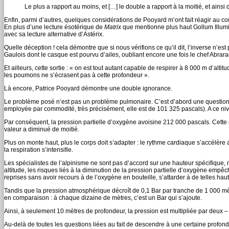
Le plus a rapport au moins, et […] le double a rapport à la moitié, et ainsi
Enfin, parmi d’autres, quelques considérations de Pooyard m’ont fait réagir au c
En plus d’une lecture ésotérique de
Matrix
que mentionne plus haut Gollum Illumina
avec sa lecture alternative d’Astérix.
Quelle déception ! cela démontre que si nous vérifions ce qu’il dit, l’inverse n’est pa
Gaulois dont le casque est pourvu d’ailes, oubliant encore une fois le chef Abrarac
Et ailleurs, cette sortie : « on est tout autant capable de respirer à 8 000 m d’a
les poumons ne s’écrasent pas à cette profondeur ».
Là encore, Patrice Pooyard démontre une double ignorance.
Le problème posé n’est pas un problème pulmonaire. C’est d’abord une question de
employée par commodité, très précisément, elle est de 101 325 pascals). A ce niv
Par conséquent, la pression partielle d’oxygène avoisine 212 000 pascals. Cette p
valeur a diminué de moitié.
Plus on monte haut, plus le corps doit s’adapter : le rythme cardiaque s’accélère
la respiration s’intensifie.
Les spécialistes de l’alpinisme ne sont pas d’accord sur une hauteur spécifique, m
altitude, les risques liés à la diminution de la pression partielle d’oxygène empêc
reprises sans avoir recours à de l’oxygène en bouteille, s’attarder à de telles ha
Tandis que la pression atmosphérique décroît de 0,1 Bar par tranche de 1 000 mèt
en comparaison : à chaque dizaine de mètres, c’est un Bar qui s’ajoute.
Ainsi, à seulement 10 mètres de profondeur, la pression est multipliée par deux – l
Au-delà de toutes les questions liées au fait de descendre à une certaine profondeu