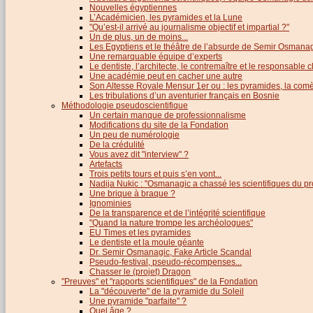
Nouvelles égyptiennes
L’Académicien, les pyramides et la Lune
"Qu’est-il arrivé au journalisme objectif et impartial ?"
Un de plus, un de moins...
Les Egyptiens et le théâtre de l’absurde de Semir Osmana
Une remarquable équipe d’experts
Le dentiste, l’architecte, le contremaître et le responsable cl
Une académie peut en cacher une autre
Son Altesse Royale Mensur 1er ou : les pyramides, la comèt
Les tribulations d’un aventurier français en Bosnie
Méthodologie pseudoscientifique
Un certain manque de professionnalisme
Modifications du site de la Fondation
Un peu de numérologie
De la crédulité
Vous avez dit "interview" ?
Artefacts
Trois petits tours et puis s’en vont...
Nadija Nukic : "Osmanagic a chassé les scientifiques du pr
Une brique à braque ?
Ignominies
De la transparence et de l’intégrité scientifique
"Quand la nature trompe les archéologues"
EU Times et les pyramides
Le dentiste et la moule géante
Dr. Semir Osmanagic, Fake Article Scandal
Pseudo-festival, pseudo-récompenses...
Chasser le (projet) Dragon
"Preuves" et "rapports scientifiques" de la Fondation
La "découverte" de la pyramide du Soleil
Une pyramide "parfaite" ?
Quel âge ?