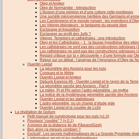
Oleg et Angkor
Oleg de Normandie - Introduction
L’illusion d’une religion et d’une culture celto-nordiques
Une société mérovingienne héritière des Germains et en
Les Carolingiens et le monde romain : les inventions d’O
Les Vikings libérateurs : le fantasme du peuple libre
Esclavage et Inquisition
Esclavage au profit des Juifs ?
Vikings, Templiers et cathédrales : une introduction
Oleg et les Cathédrales – 1 : la fausse hypothèse des viki
Les cathédrales ne sont pas des constructions odiniques (
Les cathédrales ne sont pas des constructions odiniques (
Regard critique sur la « découverte » d’une formule par 
Retour sur un débat : l’analyse de l’ignorance d’Oleg de 
Quentin Leplat
La géométrie des Anciens pour les nuls
Conques et le Mètre
Quentin Leplat et Angkor
Debunk Express #6 - Quentin Leplat et le rayon de la Terre
La géomètrie sacrée des Anciens - Part II
Le mètre, Pi et Phi selon l’astro-géométrie : un mythe
La notice de la mystérieuse géomètrie sacrée des Anciens
Quentin Leplat et les statistiques
L’astro-géométrie, ou un champ d’étude vide
Quentin Leplat et la coudée de Licht
La révélation de Gollum
Petit manuel de numérologie pour les nuls (v1.0)
Pourquoi “coudée” ? (v 0.1)
A propos de la distance Ile de Pâques/Gizeh
Bon alors ça mesure combien ?
Exclusif : Les secrets mathématiques de La Grande Pyramide révél
L’informateur secret et les mathématiques