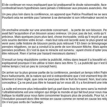
Et de continuer en nous expliquant que lui pratiquerait le doute raisonnable, fac
contredirait leurs hypothèses sans jamais s’intéresser aux preuves avancées. H
Un peu plus loin dans la conférence, on apprend que Patrice Pouillard ne se sera
Pourtant cela ne semble pas l’amener à se demander si son informateur secret ne l
On enchaîne ensuite sur une anecdote concernant… la perte de son blouson. Pend
avait fait l’acquisition d’un blouson assez onéreux. Un jour, pas de bol, voilà qu’il
précieux. Mais quelques jours plus tard, chose incroyable, voilà qu’il reçoit un a
vois sourire derrière votre écran - mais tout cela est raconté avec le plus grand
venir avec cette histoire de blouson perdu puis retrouvé ? Eh bien ce témoignage es
pensées négatives, ce qui a conduit à la perte de son blouson fétiche. Mais après l
pensées positives. Et c’est là que le miracle est survenu : ayant choisi d’opter pour 
être retrouvé. Rien n’arrive par hasard messieurs dames !
S’ensuit un long réquisitoire contre la publicité, milieu dans lequel il a travaillé et
expliquerait pourquoi il les utilise si bien dans ses films ?). La publicité qui n’est
même temps c’est un peu le concept hein).
On arrive sur la plus grosse partie de la conférence, pendant un temps infini Patr
trucs hallucinants, de la nature qui est si extraordinaire que c’est vraiment trop é
tellement si bien réglé, que cela ne peut pas être le fruit du hasard. Non, tout cel
concepteur. Ça ne peut pas être le hasard qu’on vous dit. Il y a forcément une int
La suite est encore plus imbuvable tant ça part dans tous les sens sans la moin
l’ultralibéralisme est une religion qui dirige le monde et qui fait tout pour nous 
trafique la réalité pour nous faire consommer toujours plus de produits. Pour lui,
l’évolution pouvant donc être remise en cause comme on remet en cause les religi
On n’est pas sortis de l’auberge.