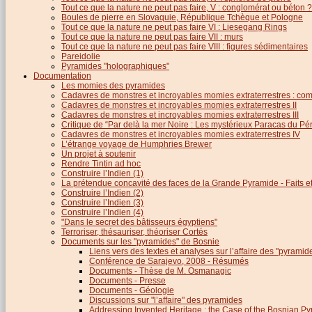
Tout ce que la nature ne peut pas faire, V : conglomérat ou béton ?
Boules de pierre en Slovaquie, République Tchèque et Pologne
Tout ce que la nature ne peut pas faire VI : Liesegang Rings
Tout ce que la nature ne peut pas faire VII : murs
Tout ce que la nature ne peut pas faire VIII : figures sédimentaires
Pareidolie
Pyramides "holographiques"
Documentation
Les momies des pyramides
Cadavres de monstres et incroyables momies extraterrestres : com
Cadavres de monstres et incroyables momies extraterrestres II
Cadavres de monstres et incroyables momies extraterrestres III
Critique de “Par delà la mer Noire : Les mystérieux Paracas du Pé
Cadavres de monstres et incroyables momies extraterrestres IV
L’étrange voyage de Humphries Brewer
Un projet à soutenir
Rendre Tintin ad hoc
Construire l’Indien (1)
La prétendue concavité des faces de la Grande Pyramide - Faits et 
Construire l’Indien (2)
Construire l’Indien (3)
Construire l’Indien (4)
"Dans le secret des bâtisseurs égyptiens"
Terroriser, thésauriser, théoriser Cortés
Documents sur les "pyramides" de Bosnie
Liens vers des textes et analyses sur l’affaire des "pyrami
Conférence de Sarajevo, 2008 - Résumés
Documents - Thèse de M. Osmanagic
Documents - Presse
Documents - Géologie
Discussions sur "l’affaire" des pyramides
Addressing Invented Heritage : the Case of the Bosnian P