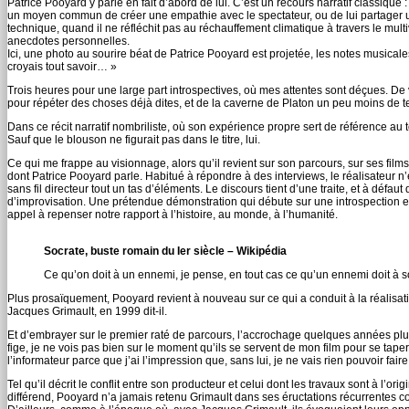
Patrice Pooyard y parle en fait d’abord de lui. C’est un recours narratif classique :
un moyen commun de créer une empathie avec le spectateur, ou de lui partager 
technique, quand il ne réfléchit pas au réchauffement climatique à travers le mult
anecdotes personnelles.
Ici, une photo au sourire béat de Patrice Pooyard est projetée, les notes musical
croyais tout savoir… »
Trois heures pour une large part introspectives, où mes attentes sont déçues. De
pour répéter des choses déjà dites, et de la caverne de Platon un peu moins de 
Dans ce récit narratif nombriliste, où son expérience propre sert de référence a
Sauf que le blouson ne figurait pas dans le titre, lui.
Ce qui me frappe au visionnage, alors qu’il revient sur son parcours, sur ses films,
dont Patrice Pooyard parle. Habitué à répondre à des interviews, le réalisateur n’
sans fil directeur tout un tas d’éléments. Le discours tient d’une traite, et à défau
d’improvisation. Une prétendue démonstration qui débute sur une introspection e
appel à repenser notre rapport à l’histoire, au monde, à l’humanité.
Socrate, buste romain du Ier siècle – Wikipédia
Ce qu’on doit à un ennemi, je pense, en tout cas ce qu’un ennemi doit à so
Plus prosaïquement, Pooyard revient à nouveau sur ce qui a conduit à la réalis
Jacques Grimault, en 1999 dit-il.
Et d’embrayer sur le premier raté de parcours, l’accrochage quelques années plus ta
fige, je ne vois pas bien sur le moment qu’ils se servent de mon film pour se tape
l’informateur parce que j’ai l’impression que, sans lui, je ne vais rien pouvoir faire
Tel qu’il décrit le conflit entre son producteur et celui dont les travaux sont à l’ori
différend, Pooyard n’a jamais retenu Grimault dans ses éructations récurrentes co