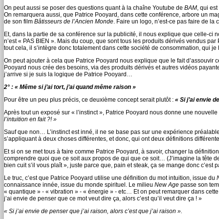
On peut aussi se poser des questions quant à la chaîne Youtube de
BAM
, qui es
On remarquera aussi, que Patrice Pooyard, dans cette conférence, arbore un magn
de son film
Bâtisseurs de l’Ancien Monde
. Faire un logo, n’est-ce pas faire de la 
Et, dans la partie de sa conférence sur la publicité, il nous explique que celle-ci
n’est « PAS BIEN ». Mais du coup, que sont tous les produits dérivés vendus par P
tout cela, il s’intègre donc totalement dans cette société de consommation, qui je l
On peut ajouter à cela que Patrice Pooyard nous explique que le fait d’assouvir 
Pooyard nous crée des besoins, via des produits dérivés et autres vidéos payantes
j’arrive si je suis la logique de Patrice Pooyard…
2° : « Même si j’ai tort, j’ai quand même raison »
Pour être un peu plus précis, ce deuxième concept serait plutôt :
« Si j’ai envie d
Après tout un exposé sur « l’instinct », Patrice Pooyard nous donne une nouvelle dé
l’intuition en fait ?! »
Sauf que non… L’instinct est inné, il ne se base pas sur une expérience préalable
s’appliquant à deux choses différentes, et donc, qui ont deux définitions différente
Et si on se met tous à faire comme Patrice Pooyard, à savoir, changer la définitio
comprendre quoi que ce soit aux propos de qui que ce soit… (J’imagine la tête de 
bien cuit s’il vous plaît », juste parce que, pain et steak, ça se mange donc c’est p
Le truc, c’est que Patrice Pooyard utilise une définition du mot intuition, issue du
connaissance innée, issue du monde spirituel. Le milieu
New Age
passe son temps
« quantique » - « vibration » - « énergie » - etc… Et on peut remarquer dans cet
j’ai envie de penser que ce mot veut dire ça, alors c’est qu’il veut dire ça ! »
« Si j’ai envie de penser que j’ai raison, alors c’est que j’ai raison ».