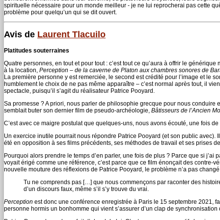
spirituelle nécessaire pour un monde meilleur - je ne lui reprocherai pas cette quê
problème pour quelqu’un qui se dit ouvert.
Avis de
Laurent Tlacuilo
Platitudes souterraines
Quatre personnes, en tout et pour tout : c’est tout ce qu’aura à offrir le génériq
à la location,
Perception – de la caverne de Platon aux chambres sonores de Ba
La première personne y est remerciée, le second est crédité pour l’image et le son,
humblement le choix de ne pas même apparaître – c’est normal après tout, il vien
spectacle, puisqu’il s’agit du réalisateur Patrice Pooyard.
Sa promesse ? A priori, nous parler de philosophie grecque pour nous conduire en
semblait buter son dernier film de pseudo-archéologie,
Bâtisseurs de l’Ancien M
C’est avec ce maigre postulat que quelques-uns, nous avons écouté, une fois de
Un exercice inutile pourrait nous répondre Patrice Pooyard (et son public avec)
été en opposition à ses films précédents, ses méthodes de travail et ses prises d
Pourquoi alors prendre le temps d’en parler, une fois de plus ? Parce que si j’ai 
voyait érigé comme une référence, c’est parce que ce film énonçait des contre-vérit
nouvelle mouture des réflexions de Patrice Pooyard, le problème n’a pas changé
Tu ne comprends pas […] que nous commençons par raconter des histoires au
d’un discours faux, même s’il s’y trouve du vrai.
Perception
est donc une conférence enregistrée à Paris le 15 septembre 2021, face
personne hormis un bonhomme qui vient s’assurer d’un clap de synchronisation