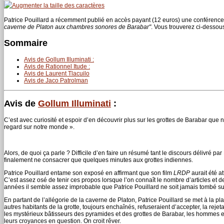
Patrice Pouillard a récemment publié en accès payant (12 euros) une conférence q
caverne de Platon aux chambres sonores de Barabar"
. Vous trouverez ci-dessou
Sommaire
Avis de Gollum Illuminati :
Avis de Rationnel Itude :
Avis de Laurent Tlacuilo
Avis de Jaco Patrolman
Avis de
Gollum Illuminati
:
C’est avec curiosité et espoir d’en découvrir plus sur les grottes de Barabar que 
regard sur notre monde ».
Alors, de quoi ça parle ? Difficile d’en faire un résumé tant le discours délivré pa
finalement ne consacrer que quelques minutes aux grottes indiennes.
Patrice Pouillard entame son exposé en affirmant que son film
LRDP
aurait été a
C’est assez osé de tenir ces propos lorsque l’on connaît le nombre d’articles et d
années il semble assez improbable que Patrice Pouillard ne soit jamais tombé s
En partant de l’allégorie de la caverne de Platon, Patrice Pouillard se met à la plac
autres habitants de la grotte, toujours enchaînés, refuseraient d’accepter, la r
les mystérieux bâtisseurs des pyramides et des grottes de Barabar, les hommes 
leurs croyances en question. On croit rêver.