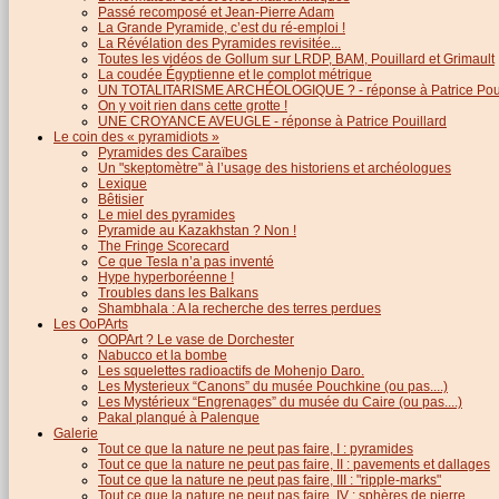
Passé recomposé et Jean-Pierre Adam
La Grande Pyramide, c’est du ré-emploi !
La Révélation des Pyramides revisitée...
Toutes les vidéos de Gollum sur LRDP, BAM, Pouillard et Grimault
La coudée Égyptienne et le complot métrique
UN TOTALITARISME ARCHÉOLOGIQUE ? - réponse à Patrice Poui
On y voit rien dans cette grotte !
UNE CROYANCE AVEUGLE - réponse à Patrice Pouillard
Le coin des « pyramidiots »
Pyramides des Caraïbes
Un "skeptomètre" à l’usage des historiens et archéologues
Lexique
Bêtisier
Le miel des pyramides
Pyramide au Kazakhstan ? Non !
The Fringe Scorecard
Ce que Tesla n’a pas inventé
Hype hyperboréenne !
Troubles dans les Balkans
Shambhala : A la recherche des terres perdues
Les OoPArts
OOPArt ? Le vase de Dorchester
Nabucco et la bombe
Les squelettes radioactifs de Mohenjo Daro.
Les Mysterieux “Canons” du musée Pouchkine (ou pas....)
Les Mystérieux “Engrenages” du musée du Caire (ou pas....)
Pakal planqué à Palenque
Galerie
Tout ce que la nature ne peut pas faire, I : pyramides
Tout ce que la nature ne peut pas faire, II : pavements et dallages
Tout ce que la nature ne peut pas faire, III : "ripple-marks"
Tout ce que la nature ne peut pas faire, IV : sphères de pierre