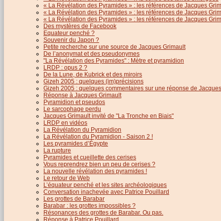
« La Révélation des Pyramides » : les références de Jacques Grima
« La Révélation des Pyramides » : les références de Jacques Grimau
« La Révélation des Pyramides » : les références de Jacques Grimau
Des mystères de Facebook
Equateur penché ?
Souvenir du Japon ?
Petite recherche sur une source de Jacques Grimault
De l’anonymat et des pseudonymes
"La Révélation des Pyramides" : Mètre et pyramidion
LRDP : opus 2 ?
De la Lune, de Kubrick et des miroirs
Gizeh 2005 : quelques (im)précisions
Gizeh 2005 : quelques commentaires sur une réponse de Jacques
Réponse à Jacques Grimault
Pyramidion et pseudos
Le sarcophage perdu
Jacques Grimault invité de "La Tronche en Biais"
LRDP en vidéos
La Révélation du Pyramidion
La Révélation du Pyramidion - Saison 2 !
Les pyramides d’Égypte
La rupture
Pyramides et cueillette des cerises
Vous reprendrez bien un peu de cerises ?
La nouvelle révélation des pyramides !
Le retour de Web
L’équateur penché et les sites archéologiques
Conversation inachevée avec Patrice Pouillard
Les grottes de Barabar
Barabar : les grottes impossibles ?
Résonances des grottes de Barabar. Ou pas.
Réponse à Patrice Pouillard