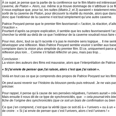
À ce sujet, je pense que la partie de la conférence sur le film
Matrix
est intéressan
caverne, de Platon »
. Alors, oui. même si je trouve dommage de n’attribuer à ce fi
il nous explique que, pour lui, les suites (
Matrix 2
, et
3
) auraient
« totalement reto
sortir de la caverne de Platon, pour découvrir la réalité du monde, alors que dans
donc que l’extérieur de la caverne n’est tout simplement qu’une autre caverne.
Patrice Pooyard pense que le premier film favoriserait
« l’action, la réaction, d’a
l’inaction »
.
Pourtant d’après sa propre explication, il semble que les suites favoriseraient l’
chercher la vérité au-delà de ce que l’extérieur de la caverne voudrait nous faire cr
Pour moi, donc, tout ce qu’il raconte n’a pas le moindre sens logique… Il me semb
développer une réflexion. Mais Patrice Pooyard semble vouloir s’arrêter aux bases
complaire dans la vision plus simpliste du premier film. Et ce, uniquement parce qu
réflexion plus loin… Comme s’il fallait réfléchir un peu, mais pas trop…
Conclusion :
La vision des auteurs des films est mauvaise, alors que l’interprétation de Patr
« Si j’ai envie de penser que j’ai raison, alors c’est que j’ai raison ».
Voilà en tout cas ce que je comprends des propos de Patrice Pooyard sur les fil
On peut aussi revenir sur l’histoire du blouson perdu puis retrouvé. Je ne vais pa
préciser.
Pour rappel, il pense qu’à cause de ses pensées négatives, l’univers aurait « créé 
Mais ensuite il nous dit de ce type de synchronicités, que :
« cela pourrait très bi
fiche de l’origine des synchronicités (que ce soit un biais de confirmation ou bien u
Ce que j’en comprend, c’est que la vérité (que ce soit dû à « l’univers » ou à un « 
de croire : « Si j’ai envie de penser que c’est l’univers, alors c’est l’univers ! »