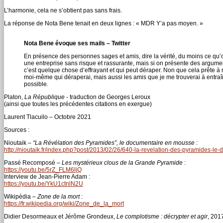
L’harmonie, cela ne s’obtient pas sans frais.
La réponse de Nota Bene tenait en deux lignes : « MDR Y’a pas moyen. »
Nota Bene évoque ses mails – Twitter
En présence des personnes sages et amis, dire la vérité, du moins ce qu’o
une entreprise sans risque et rassurante, mais si on présente des argumen
c’est quelque chose d’effrayant et qui peut déraper. Non que cela prête à rir
moi-même qui déraperai, mais aussi les amis que je me trouverai à entraîn
possible.
Platon,
La République
- traduction de Georges Leroux
(ainsi que toutes les précédentes citations en exergue)
Laurent Tlacuilo – Octobre 2021
Sources :
Nioutaik –
“La Révélation des Pyramides”, le documentaire en mousse
:
http://nioutaik.fr/index.php?post/2013/02/26/640-la-revelation-des-pyramides-l
Passé Recomposé –
Les mystérieux clous de la Grande Pyramide
:
https://youtu.be/5rZ_FLM6ljQ
Interview de Jean-Pierre Adam :
https://youtu.be/YkU1ctnlN2U
Wikipédia –
Zone de la mort
:
https://fr.wikipedia.org/wiki/Zone_de_la_mort
Didier Desormeaux et Jérôme Grondeux,
Le complotisme : décrypter et agir
, 201