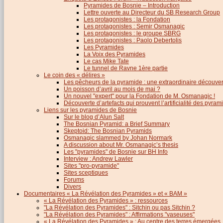
Pyramides de Bosnie – Introduction
Lettre ouverte au Directeur du SB Research Group
Les protagonistes : la Fondation
Les protagonistes : Semir Osmanagic
Les protagonistes : le groupe SBRG
Les protagonistes : Paolo Debertolis
Les Pyramides
La Voix des Pyramides
Le cas Mike Tate
Le tunnel de Ravne 1ère partie
Le coin des « délires »
Les pêcheurs de la pyramide : une extraordinaire découver
Un poisson d’avril au mois de mai ?
Un nouvel "expert" pour la Fondation de M. Osmanagic !
Découverte d’artefacts qui prouvent l’artificialité des pyram
Liens sur les pyramides de Bosnie
Sur le blog d’Alun Salt
The Bosnian Pyramid: a Brief Summary
Skeptoid: The Bosnian Pyramids
Osmanagic slammed by Johan Normark
A discussion about Mr. Osmanagic’s thesis
Les "pyramides" de Bosnie sur BH Info
Interview : Andrew Lawler
Sites "pro-pyramide"
Sites sceptiques
Forums
Divers
Documentaires « La Révélation des Pyramides » et « BAM »
« La Révélation des Pyramides » : ressources
"La Révélation des Pyramides" : Sitchin ou pas Sitchin ?
"La Révélation des Pyramides" : Affirmations "vaseuses"
« La Révélation des Pyramides » : Au centre des terres émergées