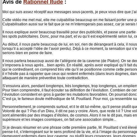
Avis de
Rationnel Itude
:
Moi qui suis assez réceptif aux messages sous-jacents, je peux vous dire que j’ai 
Cette vidéo me met mal, elle me culpabilise beaucoup en me faisant porter une pa
Culpabilisation aussi sur le fait que je ne m’interrogerais pas assez, car je serais
Il nous explique avoir beaucoup travaillé pour des publicités, et passe une part
les spots publicitaires. Donc, pour ma part, et vu qu’il est expérimenté selon lui
Au début, il nous parle beaucoup de lui, en soi, rien de dérangeant à cela, il nou
lorsqu’il a accepté l’idée de l’avoir perdu). Déjà à ce moment, la sensation qui s
serions bien en peine de faire.
Il nous parlera beaucoup aussi de l’allégorie de la caverne (de Platon). On se dema
s’imposera à nous après... bien après. En réalité, après avoir expliqué qu’il fa
qui le contredisent, on comprend très vite qu’il se positionne comme cette personn
il n’hésite pas à rappeler que ceux qui restent enfermés (dans leurs dogmes, dans
attaquant de manière préventive toute contradiction.
S’ensuivra alors, pendant longtemps, très longtemps, trop longtemps, un empilemen
Pour bien comprendre, il faut écouter sa définition de l’évolution. Combien de cer
l’évolution consistent en gros à garder les mutations favorables. On pourrait don
C’est ça, le fameux doute méthodique de M. Pouillard. Pour moi, ça ressemble su
Personnellement, je comprends surtout, et il le dit lui-même, qu’il pense plutôt que
Volonté de qui ? Pas d’un Dieu, il dit ne pas y croire. Alors, que reste t-il ? Une
sont alimentés par des images d’étoiles, de cosmos. Alors il ne le dit pas, mais ent
supérieure et les images cosmiques, on fait une association simple...
Si je devais résumer en une phrase cette première partie, M. Pouillard s’est éle
pense-t-il, s’interrogeant sur le sens profond de la vie, et à l’image du personna
demeurent enfermés dans leur caverne, ou plutôt leurs croyances, leurs dogmes. To