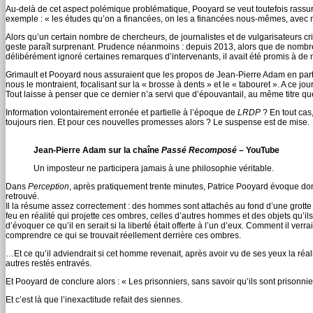
Au-delà de cet aspect polémique problématique, Pooyard se veut toutefois rassur
exemple : « les études qu’on a financées, on les a financées nous-mêmes, avec no
Alors qu’un certain nombre de chercheurs, de journalistes et de vulgarisateurs cri
geste paraît surprenant. Prudence néanmoins : depuis 2013, alors que de nombre
délibérément ignoré certaines remarques d’intervenants, il avait été promis à de
Grimault et Pooyard nous assuraient que les propos de Jean-Pierre Adam en parti
nous le montraient, focalisant sur la « brosse à dents » et le « tabouret ». A ce 
Tout laisse à penser que ce dernier n’a servi que d’épouvantail, au même titre qu
Information volontairement erronée et partielle à l’époque de
LRDP
? En tout cas
toujours rien. Et pour ces nouvelles promesses alors ? Le suspense est de mise.
Jean-Pierre Adam sur la chaîne
Passé Recomposé
– YouTube
Un imposteur ne participera jamais à une philosophie véritable.
Dans
Perception
, après pratiquement trente minutes, Patrice Pooyard évoque don
retrouvé.
Il la résume assez correctement : des hommes sont attachés au fond d’une grotte et 
feu en réalité qui projette ces ombres, celles d’autres hommes et des objets qu’il
d’évoquer ce qu’il en serait si la liberté était offerte à l’un d’eux. Comment il verr
comprendre ce qui se trouvait réellement derrière ces ombres.
…Et ce qu’il adviendrait si cet homme revenait, après avoir vu de ses yeux la réal
autres restés entravés.
Et Pooyard de conclure alors : « Les prisonniers, sans savoir qu’ils sont prisonniers
Et c’est là que l’inexactitude refait des siennes.