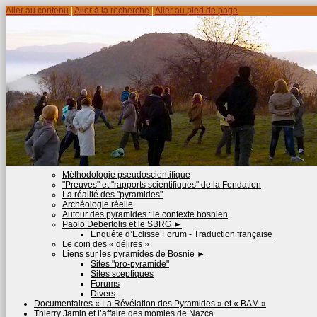
Aller au contenu
|
Aller à la recherche
|
Aller au pied de page
Méthodologie pseudoscientifique
"Preuves" et "rapports scientifiques" de la Fondation
La réalité des "pyramides"
Archéologie réelle
Autour des pyramides : le contexte bosnien
Paolo Debertolis et le SBRG
►
Enquête d’Eclisse Forum - Traduction française
Le coin des « délires »
Liens sur les pyramides de Bosnie
►
Sites "pro-pyramide"
Sites sceptiques
Forums
Divers
Documentaires « La Révélation des Pyramides » et « BAM »
Thierry Jamin et l’affaire des momies de Nazca