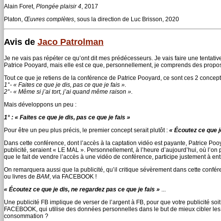
Alain Foret,
Plongée plaisir 4
, 2017
Platon,
Œuvres complètes
, sous la direction de Luc Brisson, 2020
Avis de
Jaco Patrolman
Je ne vais pas répéter ce qu’ont dit mes prédécesseurs. Je vais faire une tentativ
Patrice Pooyard, mais elle est ce que, personnellement, je comprends des propo
Tout ce que je retiens de la conférence de Patrice Pooyard, ce sont ces 2 concept
1°- « Faites ce que je dis, pas ce que je fais ».
2°- « Même si j’ai tort, j’ai quand même raison ».
Mais développons un peu :
1° : « Faites ce que je dis, pas ce que je fais »
Pour être un peu plus précis, le premier concept serait plutôt :
« Écoutez ce que j
Dans cette conférence, dont l’accès à la captation vidéo est payante, Patrice P
publicité, seraient « LE MAL ». Personnellement, à l’heure d’aujourd’hui, où l’on 
que le fait de vendre l’accès à une vidéo de conférence, participe justement à en
On remarquera aussi que la publicité, qu’il critique sévèrement dans cette confé
ou livres de
BAM
, via FACEBOOK !
« Écoutez ce que je dis, ne regardez pas ce que je fais »
...
Une publicité FB implique de verser de l’argent à FB, pour que votre publicité so
FACEBOOK, qui utilise des données personnelles dans le but de mieux cibler les pu
consommation ?