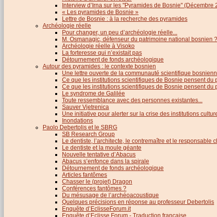
Interview d’Irna sur les "Pyramides de Bosnie" (Décembre 
« Les pyramides de Bosnie »
Lettre de Bosnie : à la recherche des pyramides
Archéologie réelle
Pour changer, un peu d’archéologie réelle...
M. Osmanagic, défenseur du patrimoine national bosnien 
Archéologie réelle à Visoko
La forteresse qui n’existait pas
Détournement de fonds archéologique
Autour des pyramides : le contexte bosnien
Une lettre ouverte de la communauté scientifique bosnien
Ce que les institutions scientifiques de Bosnie pensent du
Ce que les institutions scientifiques de Bosnie pensent du p
Le syndrome de Galilée
Toute ressemblance avec des personnes existantes...
Sauver Vjetrenica
Une initiative pour alerter sur la crise des institutions cultu
Inondations
Paolo Debertolis et le SBRG
SB Research Group
Le dentiste, l’architecte, le contremaître et le responsable cl
Le dentiste et la moule géante
Nouvelle tentative d’Abacus
Abacus s’enfonce dans la spirale
Détournement de fonds archéologique
Articles fantômes
Chasser le (projet) Dragon
Conférences fantômes ?
Du mésusage de l’archéoacoustique
Quelques précisions en réponse au professeur Debertolis
Enquête d’EclisseForum.it
Enquête d’Eclisse Forum - Traduction française