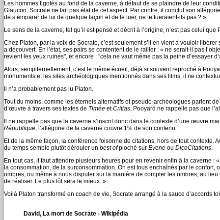
Les hommes ligotés au fond de la caverne, à défaut de se plaindre de leur condit
Glaucon, Socrate ne fait pas état de cet aspect. Par contre, il conclut son allégorie
de s’emparer de lui de quelque façon et de le tuer, ne le tueraient-ils pas ? »
Le sens de la caverne, tel qu’il est pensé et décrit à l’origine, n’est pas celui que
Chez Platon, par la voix de Socrate, c’est seulement s’il en vient à vouloir libére
a découvert. En l’état, ses pairs se contentent de le railler : « ne serait-il pas l’o
revient les yeux ruinés", et encore : "cela ne vaut même pas la peine d’essayer d’a
Alors, sempiternellement, c’est le même écueil, déjà si souvent reproché à Pooyar
monuments et les sites archéologiques mentionnés dans ses films, il ne contextual
Il n’a probablement pas lu Platon.
Tout du moins, comme les éternels alternatifs et pseudo-archéologues parlent de l
d’œuvre à travers ses textes de
Timée
et
Critias
, Pooyard ne rappelle pas que l’a
Il ne rappelle pas que la caverne s’inscrit donc dans le contexte d’une œuvre mag
République
, l’allégorie de la caverne couvre 1% de son contenu.
Et de la même façon, la conférence foisonne de citations, hors de tout contexte. Au
du temps semble plutôt dérouler un
best of
pioché sur
Evene
ou
DicoCitations
.
En tout cas, il faut attendre plusieurs heures pour en revenir enfin à la caverne : «
la consommation, de la surconsommation. On est tous enchaînés par le confort, on
ombres, ou même à nous disputer sur la manière de compter les ombres, au lieu de
de réaliser. Le plus tôt sera le mieux. »
Voilà Platon transformé en coach de vie, Socrate arrangé à la sauce d’accords to
David, La mort de Socrate - Wikipédia