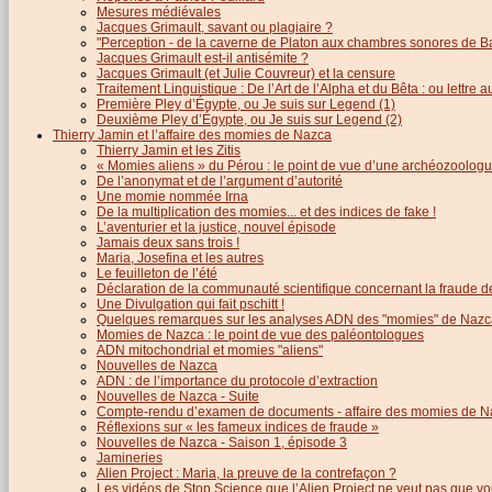
Mesures médiévales
Jacques Grimault, savant ou plagiaire ?
"Perception - de la caverne de Platon aux chambres sonores de B
Jacques Grimault est-il antisémite ?
Jacques Grimault (et Julie Couvreur) et la censure
Traitement Linguistique : De l’Art de l’Alpha et du Bêta : ou lettre
Première Pley d’Égypte, ou Je suis sur Legend (1)
Deuxième Pley d’Égypte, ou Je suis sur Legend (2)
Thierry Jamin et l’affaire des momies de Nazca
Thierry Jamin et les Zitis
« Momies aliens » du Pérou : le point de vue d’une archéozoolog
De l’anonymat et de l’argument d’autorité
Une momie nommée Irna
De la multiplication des momies... et des indices de fake !
L’aventurier et la justice, nouvel épisode
Jamais deux sans trois !
Maria, Josefina et les autres
Le feuilleton de l’été
Déclaration de la communauté scientifique concernant la fraude d
Une Divulgation qui fait pschitt !
Quelques remarques sur les analyses ADN des "momies" de Nazc
Momies de Nazca : le point de vue des paléontologues
ADN mitochondrial et momies "aliens"
Nouvelles de Nazca
ADN : de l’importance du protocole d’extraction
Nouvelles de Nazca - Suite
Compte-rendu d’examen de documents - affaire des momies de N
Réflexions sur « les fameux indices de fraude »
Nouvelles de Nazca - Saison 1, épisode 3
Jamineries
Alien Project : Maria, la preuve de la contrefaçon ?
Les vidéos de Stop Science que l’Alien Project ne veut pas que vo