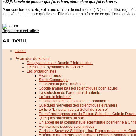
« Si j’ai envie de penser que j’ai raison, alors c’est que j’ai raison ».
Pour conclure ce texte, voilà une citation de moi-même ( :D ) que j’utilise régulièr
« La vérité, elle est ce qu’elle est. Elle n’en a rien à faire de ce que l’on a envie d
Répondre à cet article
Au menu
accueil
Pyramides de Bosnie
Des pyramides en Bosnie ? Introduction
Le cas des "pyramides" de Bosnie
Les protagonistes
Avant-propos
Semir Osmanagic
Des scientifiques "fantômes"
Google n’aime pas les scientifiques bosniaques
La séduction de l’argument d’autorité
Le "cercle intérieur"
Des tiraillements au sein de la Fondation ?
Quelques nouvelles des scientifiques étrangers
Le livre "La pyramide du Soleil de Bosnie"
Premières impressions de Robert Schoch et Colette Dowel
Quelques nouvelles du soir...
Un appel de la communauté scientifique bosnienne à Chris
Vérifications pseudo-scientifiques
Christian Schwarz-Schilling, Haut Représentant de M. Os
A défaut d’arguments scientifiques, l’équipe Osmanagic util