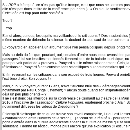
Si
LRDP
a été rejeté, ce n’est pas qu’il se trompe, c’est que nous ne sommes pas 
elle n’est pas dans le titre de la conférence pour rien !) : « On a eu le sentiment 
Cette idée est trop pour notre société ».
Trop ?
…trop.
Et moi alors, et nous, les esprits malveillants qui le critiquons ? Des « scientist
même manière de défendre la science. Ils doutent de tout, sauf de leur opinion. »
Et Pooyard d’en appeler à un argument que l’on pensait disparu depuis longtemps : eu
Mais au-delà du fait que, pourtant, oui, certains d’entre nous, nous avons bien 
passages à lui sur les sites mentionnés tiennent plus de la balade touristique,
pour pouvoir parler de « preuves ». Pooyard suit le même raisonnement. Cela, l
réflexions de Pooyard à des constatations scientifiques ou documentaires qui le 
Enfin, revenant sur les critiques dans son exposé de trois heures, Pooyard projett
l’extrême droite. Ben voyons ! »
Mais, quoi ? Pooyard, durant 17 ans, n’avait aucune idée des « dérapages volont
notamment par Paul Conge justement) ? aucun doute quand son inspirateur/scénaris
déjà un peu plus orienté – ?
Il ne s’est donc pas interrogé sur la conférence de Grimault au théâtre de la Main d’
2016 à l’initiative de l’association
Culture Populaire
, également proche d’Alain So
notamment diffusées les vidéos de Dieudonné ?
Et lorsqu’il s’offusque de ce qu’on trouve son travail complotiste, lui qui est l’ass
« contamination entre l’univers de la fiction […] et celui de la réalité » - pour
porte d’entrée dans la culture adolescente et dans la culture de masse qui se veut
séduisant. Il donne un récit du monde plus encore qu’une explication ; il est une mi