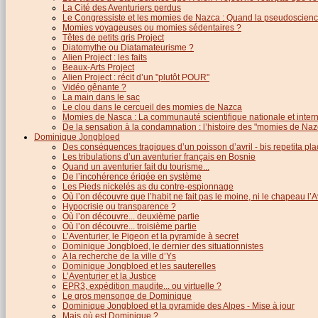
La Cité des Aventuriers perdus
Le Congressiste et les momies de Nazca : Quand la pseudoscience
Momies voyageuses ou momies sédentaires ?
Têtes de petits gris Project
Diatomythe ou Diatamateurisme ?
Alien Project : les faits
Beaux-Arts Project
Alien Project : récit d’un "plutôt POUR"
Vidéo gênante ?
La main dans le sac
Le clou dans le cercueil des momies de Nazca
Momies de Nasca : La communauté scientifique nationale et inter
De la sensation à la condamnation : l’histoire des "momies de Naz
Dominique Jongbloed
Des conséquences tragiques d’un poisson d’avril - bis repetita pla
Les tribulations d’un aventurier français en Bosnie
Quand un aventurier fait du tourisme...
De l’incohérence érigée en système
Les Pieds nickelés as du contre-espionnage
Où l’on découvre que l’habit ne fait pas le moine, ni le chapeau l’A
Hypocrisie ou transparence ?
Où l’on découvre... deuxième partie
Où l’on découvre... troisième partie
L’Aventurier, le Pigeon et la pyramide à secret
Dominique Jongbloed, le dernier des situationnistes
A la recherche de la ville d’Ys
Dominique Jongbloed et les sauterelles
L’Aventurier et la Justice
EPR3, expédition maudite... ou virtuelle ?
Le gros mensonge de Dominique
Dominique Jongbloed et la pyramide des Alpes - Mise à jour
Mais où est Dominique ?