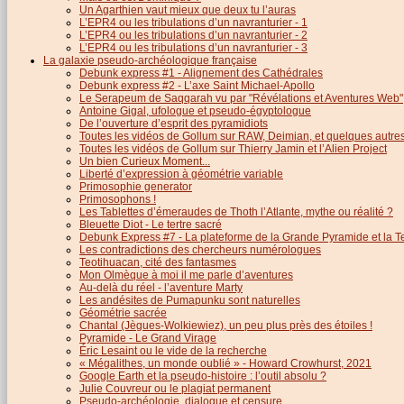
Un Agarthien vaut mieux que deux tu l’auras
L’EPR4 ou les tribulations d’un navranturier - 1
L’EPR4 ou les tribulations d’un navranturier - 2
L’EPR4 ou les tribulations d’un navranturier - 3
La galaxie pseudo-archéologique française
Debunk express #1 - Alignement des Cathédrales
Debunk express #2 - L’axe Saint Michael-Apollo
Le Serapeum de Saqqarah vu par "Révélations et Aventures Web"
Antoine Gigal, ufologue et pseudo-égyptologue
De l’ouverture d’esprit des pyramidiots
Toutes les vidéos de Gollum sur RAW, Deimian, et quelques autres.
Toutes les vidéos de Gollum sur Thierry Jamin et l’Alien Project
Un bien Curieux Moment...
Liberté d’expression à géométrie variable
Primosophie generator
Primosophons !
Les Tablettes d’émeraudes de Thoth l’Atlante, mythe ou réalité ?
Bleuette Diot - Le tertre sacré
Debunk Express #7 - La plateforme de la Grande Pyramide et la T
Les contradictions des chercheurs numérologues
Teotihuacan, cité des fantasmes
Mon Olmèque à moi il me parle d’aventures
Au-delà du réel - l’aventure Marty
Les andésites de Pumapunku sont naturelles
Géométrie sacrée
Chantal (Jègues-Wolkiewiez), un peu plus près des étoiles !
Pyramide - Le Grand Virage
Éric Lesaint ou le vide de la recherche
« Mégalithes, un monde oublié » - Howard Crowhurst, 2021
Google Earth et la pseudo-histoire : l’outil absolu ?
Julie Couvreur ou le plagiat permanent
Pseudo-archéologie, dialogue et censure