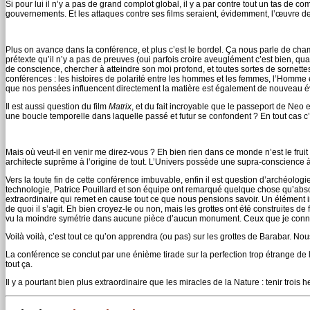
Si pour lui il n’y a pas de grand complot global, il y a par contre tout un tas de 
gouvernements. Et les attaques contre ses films seraient, évidemment, l’œuvre 
Plus on avance dans la conférence, et plus c’est le bordel. Ça nous parle de chama
prétexte qu’il n’y a pas de preuves (oui parfois croire aveuglément c’est bien, qua
de conscience, chercher à atteindre son moi profond, et toutes sortes de sornett
conférences : les histoires de polarité entre les hommes et les femmes, l’Homme et
que nos pensées influencent directement la matière est également de nouveau 
Il est aussi question du film
Matrix
, et du fait incroyable que le passeport de Neo e
une boucle temporelle dans laquelle passé et futur se confondent ? En tout cas c’
Mais où veut-il en venir me direz-vous ? Eh bien rien dans ce monde n’est le fru
architecte suprême à l’origine de tout. L’Univers possède une supra-conscience 
Vers la toute fin de cette conférence imbuvable, enfin il est question d’archéolog
technologie, Patrice Pouillard et son équipe ont remarqué quelque chose qu’ab
extraordinaire qui remet en cause tout ce que nous pensions savoir. Un élément i
de quoi il s’agit. Eh bien croyez-le ou non, mais les grottes ont été construites 
vu la moindre symétrie dans aucune pièce d’aucun monument. Ceux que je connais
Voilà voilà, c’est tout ce qu’on apprendra (ou pas) sur les grottes de Barabar. No
La conférence se conclut par une énième tirade sur la perfection trop étrange de l
tout ça.
Il y a pourtant bien plus extraordinaire que les miracles de la Nature : tenir trois 