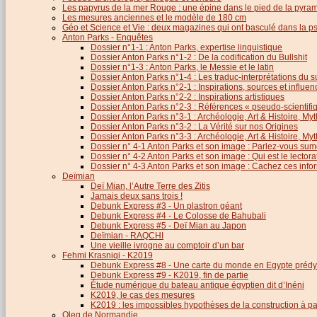
Les papyrus de la mer Rouge : une épine dans le pied de la pyra
Les mesures anciennes et le modèle de 180 cm
Géo et Science et Vie : deux magazines qui ont basculé dans la 
Anton Parks - Enquêtes
Dossier n°1-1 : Anton Parks, expertise linguistique
Dossier Anton Parks n°1-2 : De la codification du Bullshit
Dossier n°1-3 : Anton Parks, le Messie et le latin
Dossier Anton Parks n°1-4 : Les traduc-interprétations du s
Dossier Anton Parks n°2-1 : Inspirations, sources et influen
Dossier Anton Parks n°2-2 : Inspirations artistiques
Dossier Anton Parks n°2-3 : Références « pseudo-scientifiq
Dossier Anton Parks n°3-1 : Archéologie, Art & Histoire, M
Dossier Anton Parks n°3-2 : La Vérité sur nos Origines
Dossier Anton Parks n°3-3 : Archéologie, Art & Histoire, M
Dossier n° 4-1 Anton Parks et son image : Parlez-vous sum
Dossier n° 4-2 Anton Parks et son image : Qui est le lector
Dossier n° 4-3 Anton Parks et son image : Cachez ces infor
Deïmian
Deï Mian, l’Autre Terre des Zitis
Jamais deux sans trois !
Debunk Express #3 - Un plastron géant
Debunk Express #4 - Le Colosse de Bahubali
Debunk Express #5 - Deï Mian au Japon
Deïmian - RAQCHI
Une vieille ivrogne au comptoir d’un bar
Fehmi Krasniqi - K2019
Debunk Express #8 - Une carte du monde en Egypte prédy
Debunk Express #9 - K2019, fin de partie
Étude numérique du bateau antique égyptien dit d’Inéni
K2019, le cas des mesures
K2019 : les impossibles hypothèses de la construction à par
Oleg de Normandie