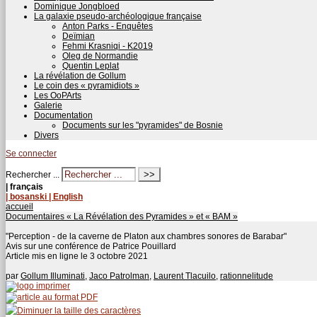
Dominique Jongbloed
La galaxie pseudo-archéologique française
Anton Parks - Enquêtes
Deïmian
Fehmi Krasniqi - K2019
Oleg de Normandie
Quentin Leplat
La révélation de Gollum
Le coin des « pyramidiots »
Les OoPArts
Galerie
Documentation
Documents sur les "pyramides" de Bosnie
Divers
Se connecter
Rechercher ...
| français
| bosanski
| English
accueil
Documentaires « La Révélation des Pyramides » et « BAM »
"Perception - de la caverne de Platon aux chambres sonores de Barabar"
Avis sur une conférence de Patrice Pouillard
Article mis en ligne le
3 octobre 2021
par
Gollum Illuminati
,
Jaco Patrolman
,
Laurent Tlacuilo
,
rationnelitude