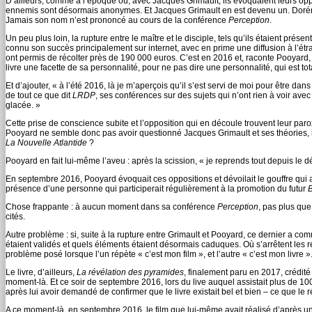
D’ailleurs, comme à l’époque où, avec Jacques Grimault, ils évoquaient leurs opp
ennemis sont désormais anonymes. Et Jacques Grimault en est devenu un. Doréna
Jamais son nom n’est prononcé au cours de la conférence
Perception
.
Un peu plus loin, la rupture entre le maître et le disciple, tels qu’ils étaient présen
connu son succès principalement sur internet, avec en prime une diffusion à l’étr
ont permis de récolter près de 190 000 euros. C’est en 2016 et, raconte Pooyard,
livre une facette de sa personnalité, pour ne pas dire une personnalité, qui est to
Et d’ajouter, « à l’été 2016, là je m’aperçois qu’il s’est servi de moi pour être 
de tout ce que dit
LRDP
, ses conférences sur des sujets qui n’ont rien à voir avec
glacée. »
Cette prise de conscience subite et l’opposition qui en découle trouvent leur p
Pooyard ne semble donc pas avoir questionné Jacques Grimault et ses théories, ni 
La Nouvelle Atlantide
?
Pooyard en fait lui-même l’aveu : après la scission, « je reprends tout depuis le déb
En septembre 2016, Pooyard évoquait ces oppositions et dévoilait le gouffre qui 
présence d’une personne qui participerait régulièrement à la promotion du futur
Chose frappante : à aucun moment dans sa conférence
Perception
, pas plus que
cités.
Autre problème : si, suite à la rupture entre Grimault et Pooyard, ce dernier a com
étaient validés et quels éléments étaient désormais caduques. Où s’arrêtent les 
problème posé lorsque l’un répète « c’est mon film », et l’autre « c’est mon livre »
Le livre, d’ailleurs,
La révélation des pyramides
, finalement paru en 2017, crédité
moment-là. Et ce soir de septembre 2016, lors du live auquel assistait plus de 1
après lui avoir demandé de confirmer que le livre existait bel et bien – ce que le ré
A ce moment-là, en septembre 2016, le film que lui-même avait réalisé d’après un l