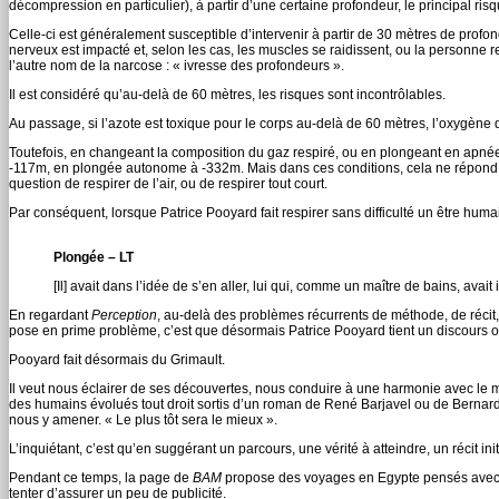
décompression en particulier), à partir d’une certaine profondeur, le principal risq
Celle-ci est généralement susceptible d’intervenir à partir de 30 mètres de profon
nerveux est impacté et, selon les cas, les muscles se raidissent, ou la personne re
l’autre nom de la narcose : « ivresse des profondeurs ».
Il est considéré qu’au-delà de 60 mètres, les risques sont incontrôlables.
Au passage, si l’azote est toxique pour le corps au-delà de 60 mètres, l’oxygène 
Toutefois, en changeant la composition du gaz respiré, ou en plongeant en apnée,
-117m, en plongée autonome à -332m. Mais dans ces conditions, cela ne répond plu
question de respirer de l’air, ou de respirer tout court.
Par conséquent, lorsque Patrice Pooyard fait respirer sans difficulté un être huma
Plongée – LT
[Il] avait dans l’idée de s’en aller, lui qui, comme un maître de bains, avait
En regardant
Perception
, au-delà des problèmes récurrents de méthode, de réci
pose en prime problème, c’est que désormais Patrice Pooyard tient un discours où
Pooyard fait désormais du Grimault.
Il veut nous éclairer de ses découvertes, nous conduire à une harmonie avec l
des humains évolués tout droit sortis d’un roman de René Barjavel ou de Bernar
nous y amener. « Le plus tôt sera le mieux ».
L’inquiétant, c’est qu’en suggérant un parcours, une vérité à atteindre, un récit in
Pendant ce temps, la page de
BAM
propose des voyages en Egypte pensés avec l
tenter d’assurer un peu de publicité.