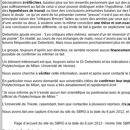
déclarations
irréfléchies
, basées plus sur les ressentis personnels que sur des pr
pas suffisamment au fait de celui-ci pour pouvoir distinguer entre l’hypothèse, l’aff
des
hypothèses de travail
, ou bien des conclusions présumées basées sur des fai
dans le doute : ce qu’on vient de lui présenter comme "preuve" n’est-il pas en ré
principale raison des "critiques féroces" faites au cours des années par ceux qui on
d’une année ou deux, à soutenir avec la même conviction
une thèse et son exac
à une conclusion encore différente, ce qui invite de fait à garder un septicisme s
Debertolis ajoute encore :
"Les critiques elles-mêmes, venant d’un tel réservoir d’u
de pointe"
. En réalité, au cours de nos échanges de mails, nous n’avons pas vu
l
forums fréquentés par Debertolis. Mais nous parlerons prochainement plus en dét
Le groupe, toujours d’après son directeur, ne semble recevoir aucun
financemen
possible de confirmer ou infirmer ce fait.
Un élément intéressant est que, toujours selon le Dr Debertolis et les indication
Polytechnique de Milan
,
Université de Venise
).
Nous avons cherché à
vérifier
cette information, avant et après avoir contacté le 
En particulier nous avons demandé aux universités citées de
confirmer leur imp
Polytechnique de Milan, qui nous a très aimablement et rapidement écrit :
"Je vous informe qu’il n’existe aucun lien scientifique ou partenariat avec le gr
officiel du Polytechnique de Milan."
L’Université de Trieste, cependant, bien que contactée à plusieurs reprises,
n’a 
Nous avons fait une capture d’écran du site du SBRG à la date du 6 juin 2012, et la
Page d’accueil du site du SBRG à la date du 6 juin 2012 -
Home Site SBRG