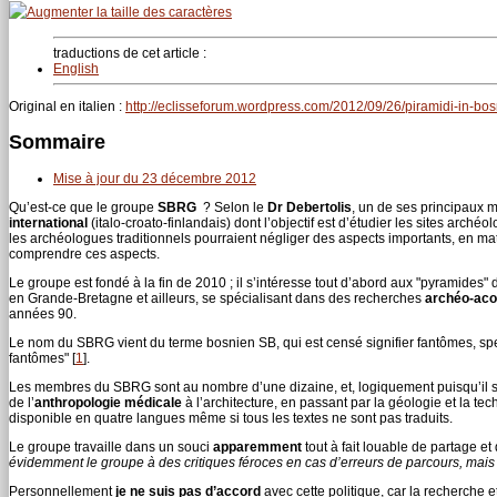
traductions de cet article :
English
Original en italien :
http://eclisseforum.wordpress.com/2012/09/26/piramidi-in-bosni
Sommaire
Mise à jour du 23 décembre 2012
Qu’est-ce que le groupe
SBRG
? Selon le
Dr Debertolis
, un de ses principaux
international
(italo-croato-finlandais) dont l’objectif est d’étudier les sites arch
les archéologues traditionnels pourraient négliger des aspects importants, en m
comprendre ces aspects.
Le groupe est fondé à la fin de 2010 ; il s’intéresse tout d’abord aux "pyramides" d
en Grande-Bretagne et ailleurs, se spécialisant dans des recherches
archéo-aco
années 90.
Le nom du SBRG vient du terme bosnien SB, qui est censé signifier fantômes, spec
fantômes"
[
1
]
.
Les membres du SBRG sont au nombre d’une dizaine, et, logiquement puisqu’il s’ag
de l’
anthropologie médicale
à l’architecture, en passant par la géologie et la tech
disponible en quatre langues même si tous les textes ne sont pas traduits.
Le groupe travaille dans un souci
apparemment
tout à fait louable de partage e
évidemment le groupe à des critiques féroces en cas d’erreurs de parcours, mais
Personnellement
je ne suis pas d’accord
avec cette politique, car la recherche e