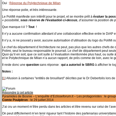
Oui :
Réponse du Polytechnique de Milan
Une réponse polie, et très intéressante.
Le PoliMi manifeste son intérêt pour le projet, et se montre prêt à
évaluer la possi
« possibilité,
sous réserve de l’évaluation ci-dessus
, d’assumer la position de pa
Que manque-t-il ?
Tout
!
Il n’y a aucune confirmation attestant d’une collaboration effective entre le DiAP 
Il n’y a, ni ne pouvait y avoir, aucune autorisation d’utilisation du logo du PoliMi 
Le chef du département d’Architecture ne peut, pas plus que les autres chefs de 
Polimi, seul le bureau responsable le pourrait. Le chef de département peut seuleme
Quoi qu’il en soit, que ce soit suite à l’évaluation mentionnée plus haut, ou suite
et le Polytechnique de Milan n’a aucun rapport, de près comme de loin, avec le
Il reste donc une
question
sans réponse :
qui a autorisé le SBRG
à afficher le l
Notes :
[
1
]
Allusion à certaines "entités de brouillard" décrites par le Dr Debertolis lors 
Répondre à cet article
Pyramides de Bosnie – L’enquête d’Eclisseforum.it – Les protagonistes : le gro
Comte Poulpitron
- le 29 juillet 2014
J’ai cru un moment m’être perdu dans tes articles et être revenu sur celui de l’aven
On peut difficilement m’en tenir rigueur tant l’histoire des partenarias universitair