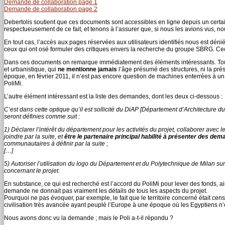
Demande de collaboration page 1
Demande de collaboration page 2
Debertolis soutient que ces documents sont accessibles en ligne depuis un certa
respectueusement de ce fait, et tenons à l’assurer que, si nous les avions vus, no
En tout cas, l’accès aux pages réservées aux utilisateurs identifiés nous est dé
ceux qui ont osé formuler des critiques envers la recherche du groupe SBRG. Cec
Dans ces documents on remarque immédiatement des éléments intéressants. Tout d
et urbanistique, qui
ne mentionne jamais
l’âge présumé des structures, ni la pr
époque, en février 2011, il n’est pas encore question de machines enterrées à un k
PoliMi.
L’autre élément intéressant est la liste des demandes, dont les deux ci-dessous :
C’est dans cette optique qu’il est sollicité du DiAP [Département d’Architecture d
seront définies comme suit :
1) Déclarer l’intérêt du département pour les activités du projet, collaborer avec le
joindre par la suite, et
être le partenaire principal habilité à présenter des 
communautaires à définir par la suite ;
[…]
5) Autoriser l’utilisation du logo du Département et du Polytechnique de Milan sur 
concernant le projet.
En substance, ce qui est recherché est l’accord du PoliMi pour lever des fonds, ai
demande ne donnait pas vraiment les détails de tous les aspects du projet.
Pourquoi ne pas évoquer, par exemple, le fait que le territoire concerné était cen
civilisation très avancée ayant peuplé l’Europe à une époque où les Egyptiens n
Nous avons donc vu la demande ; mais le Poli a-t-il répondu ?