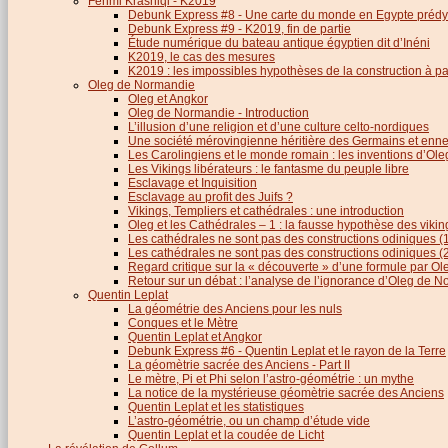
Fehmi Krasniqi - K2019
Debunk Express #8 - Une carte du monde en Egypte prédy
Debunk Express #9 - K2019, fin de partie
Étude numérique du bateau antique égyptien dit d’Inéni
K2019, le cas des mesures
K2019 : les impossibles hypothèses de la construction à par
Oleg de Normandie
Oleg et Angkor
Oleg de Normandie - Introduction
L’illusion d’une religion et d’une culture celto-nordiques
Une société mérovingienne héritière des Germains et en
Les Carolingiens et le monde romain : les inventions d’O
Les Vikings libérateurs : le fantasme du peuple libre
Esclavage et Inquisition
Esclavage au profit des Juifs ?
Vikings, Templiers et cathédrales : une introduction
Oleg et les Cathédrales – 1 : la fausse hypothèse des viki
Les cathédrales ne sont pas des constructions odiniques (
Les cathédrales ne sont pas des constructions odiniques (
Regard critique sur la « découverte » d’une formule par 
Retour sur un débat : l’analyse de l’ignorance d’Oleg de 
Quentin Leplat
La géométrie des Anciens pour les nuls
Conques et le Mètre
Quentin Leplat et Angkor
Debunk Express #6 - Quentin Leplat et le rayon de la Terre
La géomètrie sacrée des Anciens - Part II
Le mètre, Pi et Phi selon l’astro-géométrie : un mythe
La notice de la mystérieuse géomètrie sacrée des Anciens
Quentin Leplat et les statistiques
L’astro-géométrie, ou un champ d’étude vide
Quentin Leplat et la coudée de Licht