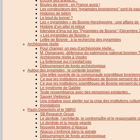
Encore des artefacts...
Boules de pierre : en France aussi !
Les constructeurs des "pyramides bosniennes" sont-ils pas
Histoires de béton
Le bout du tunnel ?
Les « pyramides » de Bosnie-Herzégovine : une affaire de
Histoire d’un aller et retour
Interview d’Irna sur les "Pyramides de Bosnie" (Décembre 
« Les pyramides de Bosnie »
Lettre de Bosnie : à la recherche des pyramides
Archéologie réelle
Pour changer, un peu d’archéologie réelle...
M. Osmanagic, défenseur du patrimoine national bosnien 
Archéologie réelle à Visoko
La forteresse qui n’existait pas
Détournement de fonds archéologique
Autour des pyramides : le contexte bosnien
Une lettre ouverte de la communauté scientifique bosnien
Ce que les institutions scientifiques de Bosnie pensent du
Ce que les institutions scientifiques de Bosnie pensent du p
Le syndrome de Galilée
Toute ressemblance avec des personnes existantes...
Sauver Vjetrenica
Une initiative pour alerter sur la crise des institutions cultu
Inondations
Paolo Debertolis et le SBRG
SB Research Group
Le dentiste, l’architecte, le contremaître et le responsable cl
Le dentiste et la moule géante
Nouvelle tentative d’Abacus
Abacus s’enfonce dans la spirale
Détournement de fonds archéologique