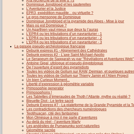
A la recherche de la ville d’Ys
Dominique Jongbloed et les sauterelles
L’Aventurier et la Justice
EPR3, expédition maudite... ou virtuelle ?
Le gros mensonge de Dominique
Dominique Jongbloed et la pyramide des Alpes - Mise à jour
Mais où est Dominique ?
Un Agarthien vaut mieux que deux tu l’auras
L’EPR4 ou les tribulations d’un navranturier - 1
L’EPR4 ou les tribulations d’un navranturier - 2
L’EPR4 ou les tribulations d’un navranturier - 3
La galaxie pseudo-archéologique française
Debunk express #1 - Alignement des Cathédrales
Debunk express #2 - L’axe Saint Michael-Apollo
Le Serapeum de Saqqarah vu par "Révélations et Aventures Web"
Antoine Gigal, ufologue et pseudo-égyptologue
De l’ouverture d’esprit des pyramidiots
Toutes les vidéos de Gollum sur RAW, Deimian, et quelques autres.
Toutes les vidéos de Gollum sur Thierry Jamin et l’Alien Project
Un bien Curieux Moment...
Liberté d’expression à géométrie variable
Primosophie generator
Primosophons !
Les Tablettes d’émeraudes de Thoth l’Atlante, mythe ou réalité ?
Bleuette Diot - Le tertre sacré
Debunk Express #7 - La plateforme de la Grande Pyramide et la T
Les contradictions des chercheurs numérologues
Teotihuacan, cité des fantasmes
Mon Olmèque à moi il me parle d’aventures
Au-delà du réel - l’aventure Marty
Les andésites de Pumapunku sont naturelles
Géométrie sacrée