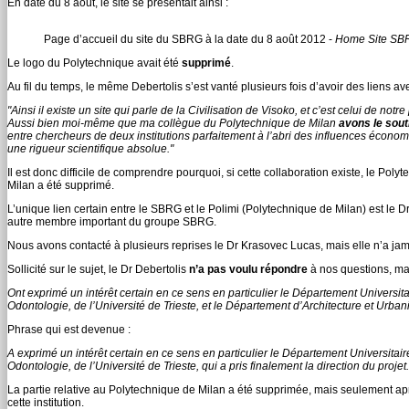
En date du 8 août, le site se présentait ainsi :
Page d’accueil du site du SBRG à la date du 8 août 2012 -
Home Site SBR
Le logo du Polytechnique avait été
supprimé
.
Au fil du temps, le même Debertolis s’est vanté plusieurs fois d’avoir des liens av
"Ainsi il existe un site qui parle de la Civilisation de Visoko, et c’est celui de notr
Aussi bien moi-même que ma collègue du Polytechnique de Milan
avons le sout
entre chercheurs de deux institutions parfaitement à l’abri des influences écon
une rigueur scientifique absolue."
Il est donc difficile de comprendre pourquoi, si cette collaboration existe, le Poly
Milan a été supprimé.
L’unique lien certain entre le SBRG et le Polimi (Polytechnique de Milan) est le D
autre membre important du groupe SBRG.
Nous avons contacté à plusieurs reprises le Dr Krasovec Lucas, mais elle n’a ja
Sollicité sur le sujet, le Dr Debertolis
n’a pas voulu répondre
à nos questions, mai
Ont exprimé un intérêt certain en ce sens en particulier le Département Universit
Odontologie, de l’Université de Trieste, et le Département d’Architecture et Urba
Phrase qui est devenue :
A exprimé un intérêt certain en ce sens en particulier le Département Universitai
Odontologie, de l’Université de Trieste, qui a pris finalement la direction du projet.
La partie relative au Polytechnique de Milan a été supprimée, mais seulement ap
cette institution.