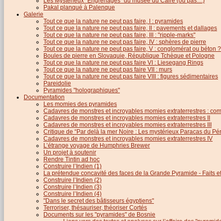
Les Mystérieux “Engrenages” du musée du Caire (ou pas....)
Pakal planqué à Palenque
Galerie
Tout ce que la nature ne peut pas faire, I : pyramides
Tout ce que la nature ne peut pas faire, II : pavements et dallages
Tout ce que la nature ne peut pas faire, III : "ripple-marks"
Tout ce que la nature ne peut pas faire, IV : sphères de pierre
Tout ce que la nature ne peut pas faire, V : conglomérat ou béton ?
Boules de pierre en Slovaquie, République Tchèque et Pologne
Tout ce que la nature ne peut pas faire VI : Liesegang Rings
Tout ce que la nature ne peut pas faire VII : murs
Tout ce que la nature ne peut pas faire VIII : figures sédimentaires
Pareidolie
Pyramides "holographiques"
Documentation
Les momies des pyramides
Cadavres de monstres et incroyables momies extraterrestres : com
Cadavres de monstres et incroyables momies extraterrestres II
Cadavres de monstres et incroyables momies extraterrestres III
Critique de “Par delà la mer Noire : Les mystérieux Paracas du Pé
Cadavres de monstres et incroyables momies extraterrestres IV
L’étrange voyage de Humphries Brewer
Un projet à soutenir
Rendre Tintin ad hoc
Construire l’Indien (1)
La prétendue concavité des faces de la Grande Pyramide - Faits et 
Construire l’Indien (2)
Construire l’Indien (3)
Construire l’Indien (4)
"Dans le secret des bâtisseurs égyptiens"
Terroriser, thésauriser, théoriser Cortés
Documents sur les "pyramides" de Bosnie