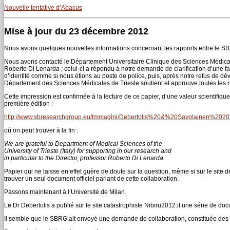
Nouvelle tentative d’Abacus
Mise à jour du 23 décembre 2012
Nous avons quelques nouvelles informations concernant les rapports entre le SBR
Nous avons contacté le Département Universitaire Clinique des Sciences Médicales
Roberto Di Lenarda ; celui-ci a répondu à notre demande de clarification d’une 
d’identité comme si nous étions au poste de police, puis, après notre refus de dév
Département des Sciences Médicales de Trieste soutient et approuve toutes le
Cette impression est confirmée à la lecture de ce papier, d’une valeur scientifiq
première édition :
http://www.sbresearchgroup.eu/Immagini/Debertolis%20&%20Savolainen%2020
où on peut trouver à la fin :
We are grateful to Department of Medical Sciences of the
University of Trieste (Italy) for supporting in our research and
in particular to the Director, professor Roberto Di Lenarda.
Papier qui ne laisse en effet guère de doute sur la question, même si sur le site
trouver un seul document officiel parlant de cette collaboration.
Passons maintenant à l’Université de Milan.
Le Dr Debertolis a publié sur le site catastrophiste Nibiru2012.it une série de d
Il semble que le SBRG ait envoyé une demande de collaboration, constituée des