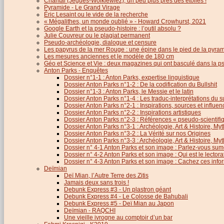
Chantal (Jègues-Wolkiewiez), un peu plus près des étoiles !
Pyramide - Le Grand Virage
Éric Lesaint ou le vide de la recherche
« Mégalithes, un monde oublié » - Howard Crowhurst, 2021
Google Earth et la pseudo-histoire : l’outil absolu ?
Julie Couvreur ou le plagiat permanent
Pseudo-archéologie, dialogue et censure
Les papyrus de la mer Rouge : une épine dans le pied de la pyra
Les mesures anciennes et le modèle de 180 cm
Géo et Science et Vie : deux magazines qui ont basculé dans la 
Anton Parks - Enquêtes
Dossier n°1-1 : Anton Parks, expertise linguistique
Dossier Anton Parks n°1-2 : De la codification du Bullshit
Dossier n°1-3 : Anton Parks, le Messie et le latin
Dossier Anton Parks n°1-4 : Les traduc-interprétations du s
Dossier Anton Parks n°2-1 : Inspirations, sources et influen
Dossier Anton Parks n°2-2 : Inspirations artistiques
Dossier Anton Parks n°2-3 : Références « pseudo-scientifiq
Dossier Anton Parks n°3-1 : Archéologie, Art & Histoire, M
Dossier Anton Parks n°3-2 : La Vérité sur nos Origines
Dossier Anton Parks n°3-3 : Archéologie, Art & Histoire, M
Dossier n° 4-1 Anton Parks et son image : Parlez-vous sum
Dossier n° 4-2 Anton Parks et son image : Qui est le lector
Dossier n° 4-3 Anton Parks et son image : Cachez ces infor
Deïmian
Deï Mian, l’Autre Terre des Zitis
Jamais deux sans trois !
Debunk Express #3 - Un plastron géant
Debunk Express #4 - Le Colosse de Bahubali
Debunk Express #5 - Deï Mian au Japon
Deïmian - RAQCHI
Une vieille ivrogne au comptoir d’un bar