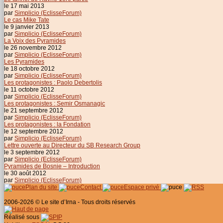
le 17 mai 2013
par
Simplicio (EclisseForum)
Le cas Mike Tate
le 9 janvier 2013
par
Simplicio (EclisseForum)
La Voix des Pyramides
le 26 novembre 2012
par
Simplicio (EclisseForum)
Les Pyramides
le 18 octobre 2012
par
Simplicio (EclisseForum)
Les protagonistes : Paolo Debertolis
le 11 octobre 2012
par
Simplicio (EclisseForum)
Les protagonistes : Semir Osmanagic
le 21 septembre 2012
par
Simplicio (EclisseForum)
Les protagonistes : la Fondation
le 12 septembre 2012
par
Simplicio (EclisseForum)
Lettre ouverte au Directeur du SB Research Group
le 3 septembre 2012
par
Simplicio (EclisseForum)
Pyramides de Bosnie – Introduction
le 30 août 2012
par
Simplicio (EclisseForum)
Plan du site
Contact
Espace privé
2006-2026 © Le site d’Irna - Tous droits réservés
Réalisé sous