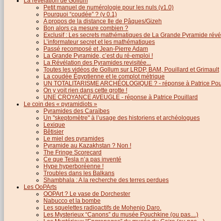
La révélation de Gollum
Petit manuel de numérologie pour les nuls (v1.0)
Pourquoi “coudée” ? (v 0.1)
A propos de la distance Ile de Pâques/Gizeh
Bon alors ça mesure combien ?
Exclusif : Les secrets mathématiques de La Grande Pyramide révél
L’informateur secret et les mathématiques
Passé recomposé et Jean-Pierre Adam
La Grande Pyramide, c’est du ré-emploi !
La Révélation des Pyramides revisitée...
Toutes les vidéos de Gollum sur LRDP, BAM, Pouillard et Grimault
La coudée Égyptienne et le complot métrique
UN TOTALITARISME ARCHÉOLOGIQUE ? - réponse à Patrice Poui
On y voit rien dans cette grotte !
UNE CROYANCE AVEUGLE - réponse à Patrice Pouillard
Le coin des « pyramidiots »
Pyramides des Caraïbes
Un "skeptomètre" à l’usage des historiens et archéologues
Lexique
Bêtisier
Le miel des pyramides
Pyramide au Kazakhstan ? Non !
The Fringe Scorecard
Ce que Tesla n’a pas inventé
Hype hyperboréenne !
Troubles dans les Balkans
Shambhala : A la recherche des terres perdues
Les OoPArts
OOPArt ? Le vase de Dorchester
Nabucco et la bombe
Les squelettes radioactifs de Mohenjo Daro.
Les Mysterieux “Canons” du musée Pouchkine (ou pas....)