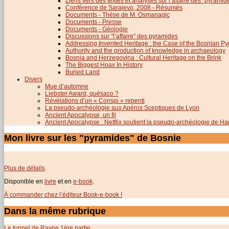
Liens vers des textes et analyses sur l’affaire des "pyrami
Conférence de Sarajevo, 2008 - Résumés
Documents - Thèse de M. Osmanagic
Documents - Presse
Documents - Géologie
Discussions sur "l’affaire" des pyramides
Addressing Invented Heritage : the Case of the Bosnian P
Authority and the production of knowledge in archaeology
Bosnia and Herzegovina : Cultural Heritage on the Brink
The Biggest Hoax In History
Buried Land
Divers
Mue d’automne
Liebster Award, quésaco ?
Révélations d’un « Conspi » repenti
La pseudo-archéologie aux Apéros Sceptiques de Lyon
Ancient Apocalypse, un fil
Ancient Apocalypse : Netflix soutient la pseudo-archéologie de H
Mon livre sur les "pyramides" de Bosnie
Plus de détails
Disponible en
livre
et en
e-book
.
À commander chez l’éditeur Book-e-book !
Dans la même rubrique
Le tunnel de Ravne 1ère partie