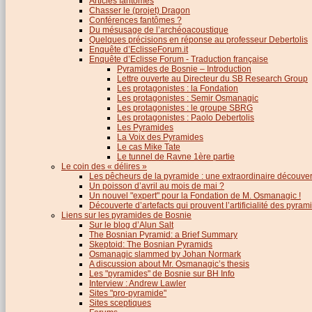
Articles fantômes
Chasser le (projet) Dragon
Conférences fantômes ?
Du mésusage de l’archéoacoustique
Quelques précisions en réponse au professeur Debertolis
Enquête d’EclisseForum.it
Enquête d’Eclisse Forum - Traduction française
Pyramides de Bosnie – Introduction
Lettre ouverte au Directeur du SB Research Group
Les protagonistes : la Fondation
Les protagonistes : Semir Osmanagic
Les protagonistes : le groupe SBRG
Les protagonistes : Paolo Debertolis
Les Pyramides
La Voix des Pyramides
Le cas Mike Tate
Le tunnel de Ravne 1ère partie
Le coin des « délires »
Les pêcheurs de la pyramide : une extraordinaire découver
Un poisson d’avril au mois de mai ?
Un nouvel "expert" pour la Fondation de M. Osmanagic !
Découverte d’artefacts qui prouvent l’artificialité des pyram
Liens sur les pyramides de Bosnie
Sur le blog d’Alun Salt
The Bosnian Pyramid: a Brief Summary
Skeptoid: The Bosnian Pyramids
Osmanagic slammed by Johan Normark
A discussion about Mr. Osmanagic’s thesis
Les "pyramides" de Bosnie sur BH Info
Interview : Andrew Lawler
Sites "pro-pyramide"
Sites sceptiques