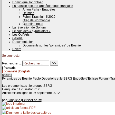
Dominique Jongbloed
La galaxie pseudo-archéologique française
Anton Parks - Enquêtes
Deïmian
Fehmi Krasniqi - K2019
Oleg de Normandie
Quentin Leplat
La révélation de Gollum
Le coin des « pyramidiots »
Les OoPArts
Galerie
Documentation
Documents sur les "pyramides" de Bosnie
Divers
Se connecter
Rechercher ...
| français
| bosanski
| English
accueil
Pyramides de Bosnie
Paolo Debertolis et le SBRG
Enquête d’Eclisse Forum - Tra
Les protagonistes : le groupe SBRG
L’enquête d’Eclisseforum.it
Article mis en ligne le
26 septembre 2012
par
Simplicio (EclisseForum)