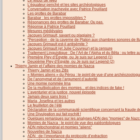
Le retour de Web
L’équateur penché et les sites archéologiques
Conversation inachevée avec Patrice Pouillard
Les grottes de Barabar
Barabar : les grottes impossibles ?
Résonances des grottes de Barabar. Ou pas.
Réponse à Patrice Pouillard
Mesures médiévales
Jacques Grimault, savant ou plagiaire ?
"Perception - de la caverne de Platon aux chambres sonores de B
Jacques Grimault est-il antisémite ?
Jacques Grimault (et Julie Couvreur) et la censure
Traitement Linguistique : De l’Art de l’Alpha et du Bêta : ou lettre
Première Pley d’Égypte, ou Je suis sur Legend (1)
Deuxième Pley d’Égypte, ou Je suis sur Legend (2)
Thierry Jamin et l’affaire des momies de Nazca
Thierry Jamin et les Zitis
« Momies aliens » du Pérou : le point de vue d’une archéozoolog
De l’anonymat et de l’argument d’autorité
Une momie nommée Irna
De la multiplication des momies... et des indices de fake !
L’aventurier et la justice, nouvel épisode
Jamais deux sans trois !
Maria, Josefina et les autres
Le feuilleton de l’été
Déclaration de la communauté scientifique concernant la fraude d
Une Divulgation qui fait pschitt !
Quelques remarques sur les analyses ADN des "momies" de Nazc
Momies de Nazca : le point de vue des paléontologues
ADN mitochondrial et momies "aliens"
Nouvelles de Nazca
ADN : de l’importance du protocole d’extraction