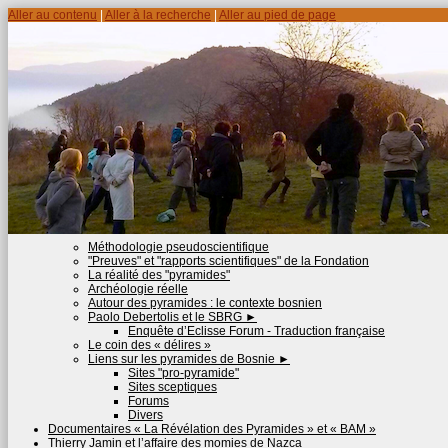
Aller au contenu
|
Aller à la recherche
|
Aller au pied de page
Méthodologie pseudoscientifique
"Preuves" et "rapports scientifiques" de la Fondation
La réalité des "pyramides"
Archéologie réelle
Autour des pyramides : le contexte bosnien
Paolo Debertolis et le SBRG
►
Enquête d’Eclisse Forum - Traduction française
Le coin des « délires »
Liens sur les pyramides de Bosnie
►
Sites "pro-pyramide"
Sites sceptiques
Forums
Divers
Documentaires « La Révélation des Pyramides » et « BAM »
Thierry Jamin et l’affaire des momies de Nazca