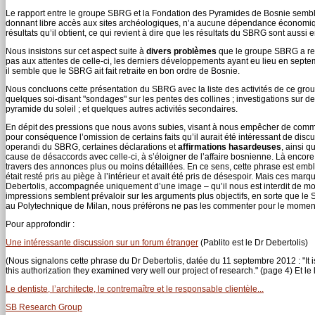
Le rapport entre le groupe SBRG et la Fondation des Pyramides de Bosnie semb
donnant libre accès aux sites archéologiques, n’a aucune dépendance économiq
résultats qu’il obtient, ce qui revient à dire que les résultats du SBRG sont aussi e
Nous insistons sur cet aspect suite à
divers problèmes
que le groupe SBRG a renco
pas aux attentes de celle-ci, les derniers développements ayant eu lieu en septemb
il semble que le SBRG ait fait retraite en bon ordre de Bosnie.
Nous concluons cette présentation du SBRG avec la liste des activités de ce gro
quelques soi-disant "sondages" sur les pentes des collines ; investigations sur d
pyramide du soleil ; et quelques autres activités secondaires.
En dépit des pressions que nous avons subies, visant à nous empêcher de comment
pour conséquence l’omission de certains faits qu’il aurait été intéressant de disc
operandi du SBRG, certaines déclarations et
affirmations hasardeuses
, ainsi 
cause de désaccords avec celle-ci, à s’éloigner de l’affaire bosnienne. Là encor
travers des annonces plus ou moins détaillées. En ce sens, cette phrase est emb
était resté pris au piège à l’intérieur et avait été pris de désespoir. Mais ces ma
Debertolis, accompagnée uniquement d’une image – qu’il nous est interdit de mont
impressions semblent prévaloir sur les arguments plus objectifs, en sorte que le 
au Polytechnique de Milan, nous préférons ne pas les commenter pour le momen
Pour approfondir :
Une intéressante discussion sur un forum étranger
(Pablito est le Dr Debertolis)
(Nous signalons cette phrase du Dr Debertolis, datée du 11 septembre 2012 : "It i
this authorization they examined very well our project of research." (page 4) Et l
Le dentiste, l’architecte, le contremaître et le responsable clientèle...
SB Research Group