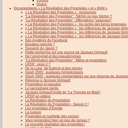
Forums
Divers
Documentaires « La Révélation des Pyramides » et « BAM »
« La Révélation des Pyramides » : ressources
"La Révélation des Pyramides" : Sitchin ou pas Sitchin ?
"La Révélation des Pyramides" : Affirmations "vaseuses"
« La Révélation des Pyramides » : Au centre des terres émergées
« La Révélation des Pyramides » : les références de Jacques Grima
« La Révélation des Pyramides » : les références de Jacques Grimau
« La Révélation des Pyramides » : les références de Jacques Grimau
Des mystères de Facebook
Equateur penché ?
Souvenir du Japon ?
Petite recherche sur une source de Jacques Grimault
De l’anonymat et des pseudonymes
"La Révélation des Pyramides" : Mètre et pyramidion
LRDP : opus 2 ?
De la Lune, de Kubrick et des miroirs
Gizeh 2005 : quelques (im)précisions
Gizeh 2005 : quelques commentaires sur une réponse de Jacques
Réponse à Jacques Grimault
Pyramidion et pseudos
Le sarcophage perdu
Jacques Grimault invité de "La Tronche en Biais"
LRDP en vidéos
La Révélation du Pyramidion
La Révélation du Pyramidion - Saison 2 !
Les pyramides d’Égypte
La rupture
Pyramides et cueillette des cerises
Vous reprendrez bien un peu de cerises ?
La nouvelle révélation des pyramides !