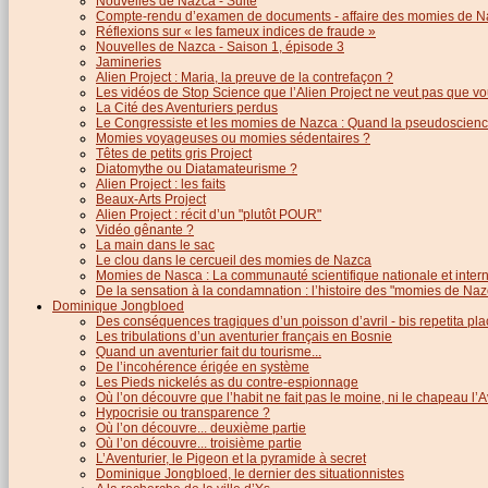
Nouvelles de Nazca - Suite
Compte-rendu d’examen de documents - affaire des momies de N
Réflexions sur « les fameux indices de fraude »
Nouvelles de Nazca - Saison 1, épisode 3
Jamineries
Alien Project : Maria, la preuve de la contrefaçon ?
Les vidéos de Stop Science que l’Alien Project ne veut pas que vo
La Cité des Aventuriers perdus
Le Congressiste et les momies de Nazca : Quand la pseudoscience
Momies voyageuses ou momies sédentaires ?
Têtes de petits gris Project
Diatomythe ou Diatamateurisme ?
Alien Project : les faits
Beaux-Arts Project
Alien Project : récit d’un "plutôt POUR"
Vidéo gênante ?
La main dans le sac
Le clou dans le cercueil des momies de Nazca
Momies de Nasca : La communauté scientifique nationale et inter
De la sensation à la condamnation : l’histoire des "momies de Naz
Dominique Jongbloed
Des conséquences tragiques d’un poisson d’avril - bis repetita pla
Les tribulations d’un aventurier français en Bosnie
Quand un aventurier fait du tourisme...
De l’incohérence érigée en système
Les Pieds nickelés as du contre-espionnage
Où l’on découvre que l’habit ne fait pas le moine, ni le chapeau l’A
Hypocrisie ou transparence ?
Où l’on découvre... deuxième partie
Où l’on découvre... troisième partie
L’Aventurier, le Pigeon et la pyramide à secret
Dominique Jongbloed, le dernier des situationnistes