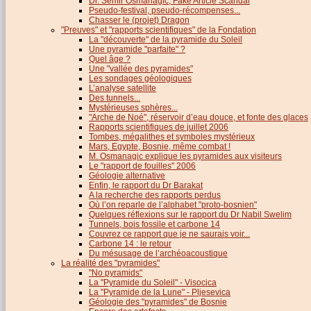
Dr. Semir Osmanagic, Fake Article Scandal
Pseudo-festival, pseudo-récompenses...
Chasser le (projet) Dragon
"Preuves" et "rapports scientifiques" de la Fondation
La "découverte" de la pyramide du Soleil
Une pyramide "parfaite" ?
Quel âge ?
Une "vallée des pyramides"
Les sondages géologiques
L’analyse satellite
Des tunnels...
Mystérieuses sphères...
"Arche de Noé", réservoir d’eau douce, et fonte des glaces
Rapports scientifiques de juillet 2006
Tombes, mégalithes et symboles mystérieux
Mars, Egypte, Bosnie, même combat !
M. Osmanagic explique les pyramides aux visiteurs
Le "rapport de fouilles" 2006
Géologie alternative
Enfin, le rapport du Dr Barakat
A la recherche des rapports perdus
Où l’on reparle de l’alphabet "proto-bosnien"
Quelques réflexions sur le rapport du Dr Nabil Swelim
Tunnels, bois fossile et carbone 14
Couvrez ce rapport que je ne saurais voir...
Carbone 14 : le retour
Du mésusage de l’archéoacoustique
La réalité des "pyramides"
"No pyramids"
La "Pyramide du Soleil" - Visocica
La "Pyramide de la Lune" - Pljesevica
Géologie des "pyramides" de Bosnie