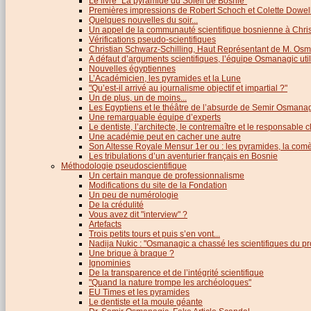
Le livre "La pyramide du Soleil de Bosnie"
Premières impressions de Robert Schoch et Colette Dowel
Quelques nouvelles du soir...
Un appel de la communauté scientifique bosnienne à Chris
Vérifications pseudo-scientifiques
Christian Schwarz-Schilling, Haut Représentant de M. Os
A défaut d’arguments scientifiques, l’équipe Osmanagic util
Nouvelles égyptiennes
L’Académicien, les pyramides et la Lune
"Qu’est-il arrivé au journalisme objectif et impartial ?"
Un de plus, un de moins...
Les Egyptiens et le théâtre de l’absurde de Semir Osmana
Une remarquable équipe d’experts
Le dentiste, l’architecte, le contremaître et le responsable cl
Une académie peut en cacher une autre
Son Altesse Royale Mensur 1er ou : les pyramides, la comèt
Les tribulations d’un aventurier français en Bosnie
Méthodologie pseudoscientifique
Un certain manque de professionnalisme
Modifications du site de la Fondation
Un peu de numérologie
De la crédulité
Vous avez dit "interview" ?
Artefacts
Trois petits tours et puis s’en vont...
Nadija Nukic : "Osmanagic a chassé les scientifiques du pr
Une brique à braque ?
Ignominies
De la transparence et de l’intégrité scientifique
"Quand la nature trompe les archéologues"
EU Times et les pyramides
Le dentiste et la moule géante