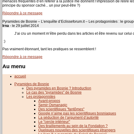
menaces fréquentes d’en référer à la justice me donnent l’impression de relire les
principe du sponsor caché... un jour peut-être ?)
Répondre à ce message
Pyramides de Bosnie – L’enquête d’Eclisseforum.it – Les protagonistes : le gro
Irna
- le 29 juillet 2014
J’ai cru un moment m’être perdu dans tes articles et être revenu sur celui d
:)
Pas vraiment étonnant, tant les pratiques se ressemblent !
Répondre à ce message
Au menu
accueil
Pyramides de Bosnie
Des pyramides en Bosnie ? Introduction
Le cas des "pyramides" de Bosnie
Les protagonistes
Avant-propos
Semir Osmanagic
Des scientifiques "fantômes"
Google n’aime pas les scientifiques bosniaques
La séduction de l’argument d’autorité
Le "cercle intérieur"
Des tiraillements au sein de la Fondation ?
Quelques nouvelles des scientifiques étrangers