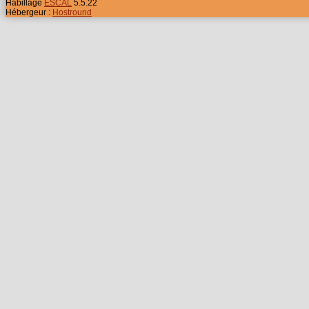
Habillage
ESCAL
5.5.22
Hébergeur :
Hostround