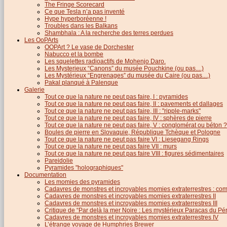
The Fringe Scorecard
Ce que Tesla n’a pas inventé
Hype hyperboréenne !
Troubles dans les Balkans
Shambhala : A la recherche des terres perdues
Les OoPArts
OOPArt ? Le vase de Dorchester
Nabucco et la bombe
Les squelettes radioactifs de Mohenjo Daro.
Les Mysterieux “Canons” du musée Pouchkine (ou pas....)
Les Mystérieux “Engrenages” du musée du Caire (ou pas....)
Pakal planqué à Palenque
Galerie
Tout ce que la nature ne peut pas faire, I : pyramides
Tout ce que la nature ne peut pas faire, II : pavements et dallages
Tout ce que la nature ne peut pas faire, III : "ripple-marks"
Tout ce que la nature ne peut pas faire, IV : sphères de pierre
Tout ce que la nature ne peut pas faire, V : conglomérat ou béton ?
Boules de pierre en Slovaquie, République Tchèque et Pologne
Tout ce que la nature ne peut pas faire VI : Liesegang Rings
Tout ce que la nature ne peut pas faire VII : murs
Tout ce que la nature ne peut pas faire VIII : figures sédimentaires
Pareidolie
Pyramides "holographiques"
Documentation
Les momies des pyramides
Cadavres de monstres et incroyables momies extraterrestres : com
Cadavres de monstres et incroyables momies extraterrestres II
Cadavres de monstres et incroyables momies extraterrestres III
Critique de “Par delà la mer Noire : Les mystérieux Paracas du Pé
Cadavres de monstres et incroyables momies extraterrestres IV
L’étrange voyage de Humphries Brewer