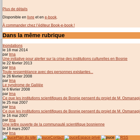
Plus de détails
Disponible en
livre
et en
e-book
.
À commander chez l’éditeur Book-e-book !
Dans la même rubrique
Inondations
le 18 mai 2014
par
Irna
Une initiative pour alerter sur la crise des institutions culturelles en Bosnie
le 22 février 2013
par
Irna
Toute ressemblance avec des personnes existantes...
le 26 février 2008
par
Irna
Le syndrome de Galilée
le 6 février 2008
par
Irna
Ce que les institutions scientifiques de Bosnie pensent du projet de M. Osmanagic -
le 25 mai 2007
par
Irna
Ce que les institutions scientifiques de Bosnie pensent du projet de M. Osmanagi
le 16 mai 2007
par
Irna
Une lettre ouverte de la communauté scientifique bosnienne
le 18 mars 2007
par
Irna
Plan du site
Contact
Espace privé