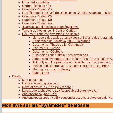
Un projet à soutenir
Rendre Tintin ad hoc
Construire l’Indien (1)
La prétendue concavité des faces de la Grande Pyramide - Faits et 
Construire l’Indien (2)
Construire l’Indien (3)
Construire l’Indien (4)
"Dans le secret des bâtisseurs égyptiens"
Terroriser, thésauriser, théoriser Cortés
Documents sur les "pyramides" de Bosnie
Liens vers des textes et analyses sur l’affaire des "pyrami
Conférence de Sarajevo, 2008 - Résumés
Documents - Thèse de M. Osmanagic
Documents - Presse
Documents - Géologie
Discussions sur "l’affaire" des pyramides
Addressing Invented Heritage : the Case of the Bosnian P
Authority and the production of knowledge in archaeology
Bosnia and Herzegovina : Cultural Heritage on the Brink
The Biggest Hoax In History
Buried Land
Divers
Mue d’automne
Liebster Award, quésaco ?
Révélations d’un « Conspi » repenti
La pseudo-archéologie aux Apéros Sceptiques de Lyon
Ancient Apocalypse, un fil
Ancient Apocalypse : Netflix soutient la pseudo-archéologie de H
Mon livre sur les "pyramides" de Bosnie