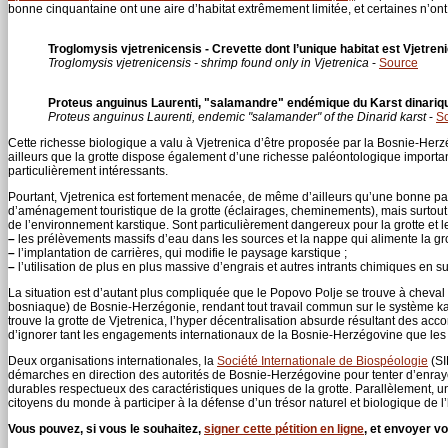
bonne cinquantaine ont une aire d’habitat extrêmement limitée, et certaines n’on
Troglomysis vjetrenicensis - Crevette dont l’unique habitat est Vjetren
Troglomysis vjetrenicensis - shrimp found only in Vjetrenica
-
Source
Proteus anguinus Laurenti, "salamandre" endémique du Karst dinariq
Proteus anguinus Laurenti, endemic "salamander" of the Dinarid karst
-
S
Cette richesse biologique a valu à Vjetrenica d’être proposée par la Bosnie-Her
ailleurs que la grotte dispose également d’une richesse paléontologique importa
particulièrement intéressants.
Pourtant, Vjetrenica est fortement menacée, de même d’ailleurs qu’une bonne pa
d’aménagement touristique de la grotte (éclairages, cheminements), mais surtou
de l’environnement karstique. Sont particulièrement dangereux pour la grotte et l
–
les prélèvements massifs d’eau dans les sources et la nappe qui alimente la gro
–
l’implantation de carrières, qui modifie le paysage karstique ;
–
l’utilisation de plus en plus massive d’engrais et autres intrants chimiques en su
La situation est d’autant plus compliquée que le Popovo Polje se trouve à cheval 
bosniaque) de Bosnie-Herzégonie, rendant tout travail commun sur le système karsti
trouve la grotte de Vjetrenica, l’hyper décentralisation absurde résultant des ac
d’ignorer tant les engagements internationaux de la Bosnie-Herzégovine que les c
Deux organisations internationales, la
Société Internationale de Biospéologie
(SI
démarches en direction des autorités de Bosnie-Herzégovine pour tenter d’enray
durables respectueux des caractéristiques uniques de la grotte. Parallèlement, un
citoyens du monde à participer à la défense d’un trésor naturel et biologique de l
Vous pouvez, si vous le souhaitez,
signer cette pétition en ligne
, et envoyer 