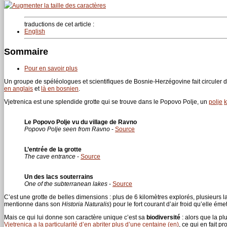
traductions de cet article :
English
Sommaire
Pour en savoir plus
Un groupe de spéléologues et scientifiques de Bosnie-Herzégovine fait circuler 
en anglais
et
là en bosnien
.
Vjetrenica est une splendide grotte qui se trouve dans le Popovo Polje, un
polje
k
Le Popovo Polje vu du village de Ravno
Popovo Polje seen from Ravno
-
Source
L’entrée de la grotte
The cave entrance
-
Source
Un des lacs souterrains
One of the subterranean lakes
-
Source
C’est une grotte de belles dimensions : plus de 6 kilomètres explorés, plusieurs l
mentionne dans son
Historia Naturalis
) pour le fort courant d’air froid qu’elle ém
Mais ce qui lui donne son caractère unique c’est sa
biodiversité
: alors que la pl
Vjetrenica a la particularité d’en abriter plus d’une centaine (en)
, ce qui en fait 