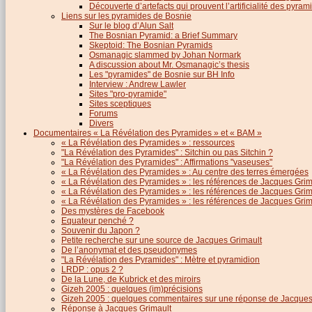
Découverte d’artefacts qui prouvent l’artificialité des pyram
Liens sur les pyramides de Bosnie
Sur le blog d’Alun Salt
The Bosnian Pyramid: a Brief Summary
Skeptoid: The Bosnian Pyramids
Osmanagic slammed by Johan Normark
A discussion about Mr. Osmanagic’s thesis
Les "pyramides" de Bosnie sur BH Info
Interview : Andrew Lawler
Sites "pro-pyramide"
Sites sceptiques
Forums
Divers
Documentaires « La Révélation des Pyramides » et « BAM »
« La Révélation des Pyramides » : ressources
"La Révélation des Pyramides" : Sitchin ou pas Sitchin ?
"La Révélation des Pyramides" : Affirmations "vaseuses"
« La Révélation des Pyramides » : Au centre des terres émergées
« La Révélation des Pyramides » : les références de Jacques Grima
« La Révélation des Pyramides » : les références de Jacques Grimau
« La Révélation des Pyramides » : les références de Jacques Grimau
Des mystères de Facebook
Equateur penché ?
Souvenir du Japon ?
Petite recherche sur une source de Jacques Grimault
De l’anonymat et des pseudonymes
"La Révélation des Pyramides" : Mètre et pyramidion
LRDP : opus 2 ?
De la Lune, de Kubrick et des miroirs
Gizeh 2005 : quelques (im)précisions
Gizeh 2005 : quelques commentaires sur une réponse de Jacques
Réponse à Jacques Grimault