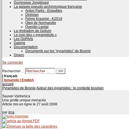
Dominique Jongbloed
La galaxie pseudo-archéologique française
Anton Parks - Enquêtes
Deïmian
Fehmi Krasniqi - K2019
Oleg de Normandie
Quentin Leplat
La révélation de Gollum
Le coin des « pyramidiots »
Les OoPArts
Galerie
Documentation
Documents sur les "pyramides" de Bosnie
Divers
Se connecter
Rechercher ...
| français
| bosanski
| English
accueil
Pyramides de Bosnie
Autour des pyramides : le contexte bosnien
Sauver Vjetrenica
Une grotte unique menacée
Article mis en ligne le
27 août 2008
par
Irna