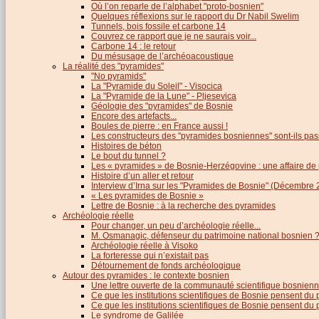
Où l’on reparle de l’alphabet "proto-bosnien"
Quelques réflexions sur le rapport du Dr Nabil Swelim
Tunnels, bois fossile et carbone 14
Couvrez ce rapport que je ne saurais voir...
Carbone 14 : le retour
Du mésusage de l’archéoacoustique
La réalité des "pyramides"
"No pyramids"
La "Pyramide du Soleil" - Visocica
La "Pyramide de la Lune" - Pljesevica
Géologie des "pyramides" de Bosnie
Encore des artefacts...
Boules de pierre : en France aussi !
Les constructeurs des "pyramides bosniennes" sont-ils pas
Histoires de béton
Le bout du tunnel ?
Les « pyramides » de Bosnie-Herzégovine : une affaire de
Histoire d’un aller et retour
Interview d’Irna sur les "Pyramides de Bosnie" (Décembre 
« Les pyramides de Bosnie »
Lettre de Bosnie : à la recherche des pyramides
Archéologie réelle
Pour changer, un peu d’archéologie réelle...
M. Osmanagic, défenseur du patrimoine national bosnien 
Archéologie réelle à Visoko
La forteresse qui n’existait pas
Détournement de fonds archéologique
Autour des pyramides : le contexte bosnien
Une lettre ouverte de la communauté scientifique bosnien
Ce que les institutions scientifiques de Bosnie pensent du
Ce que les institutions scientifiques de Bosnie pensent du p
Le syndrome de Galilée