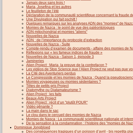
Jamais deux sans trois !
Maria, Josefina et les autres
Le feuilleton de l’été
Déclaration de la communauté scientifique concernant la fraude d
Une Divulgation qui fait pschitt !
Quelques remarques sur les analyses ADN des "momies" de Nazc
Momies de Nazca : le point de vue des paléontologues
ADN mitochondrial et momies "aliens"
Nouvelles de Nazca
ADN : de l’importance du protocole d’extraction
Nouvelles de Nazca - Suite
Compte-rendu d’examen de documents - affaire des momies de N
Réflexions sur « les fameux indices de fraude »
Nouvelles de Nazca - Saison 1, épisode 3
Jamineries
Alien Project : Maria, la preuve de la contrefaçon ?
Les vidéos de Stop Science que l’Alien Project ne veut pas que vo
La Cité des Aventuriers perdus
Le Congressiste et les momies de Nazca : Quand la pseudoscience
Momies voyageuses ou momies sédentaires ?
Têtes de petits gris Project
Diatomythe ou Diatamateurisme ?
Alien Project : les faits
Beaux-Arts Project
Alien Project : récit d’un "plutôt POUR"
Vidéo gênante ?
La main dans le sac
Le clou dans le cercueil des momies de Nazca
Momies de Nasca : La communauté scientifique nationale et inter
De la sensation à la condamnation : l’histoire des "momies de Naz
Dominique Jongbloed
Des conséquences tragiques d’un poisson d’avril - bis repetita pla