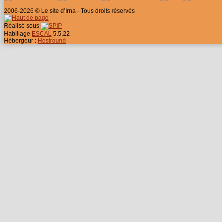
2006-2026 © Le site d’Irna - Tous droits réservés
Réalisé sous
Habillage
ESCAL
5.5.22
Hébergeur :
Hostround