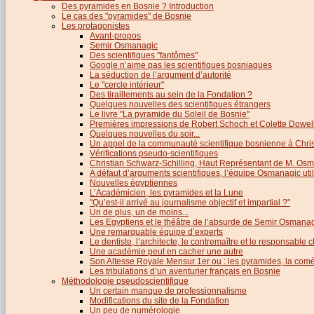
Des pyramides en Bosnie ? Introduction
Le cas des "pyramides" de Bosnie
Les protagonistes
Avant-propos
Semir Osmanagic
Des scientifiques "fantômes"
Google n’aime pas les scientifiques bosniaques
La séduction de l’argument d’autorité
Le "cercle intérieur"
Des tiraillements au sein de la Fondation ?
Quelques nouvelles des scientifiques étrangers
Le livre "La pyramide du Soleil de Bosnie"
Premières impressions de Robert Schoch et Colette Dowel
Quelques nouvelles du soir...
Un appel de la communauté scientifique bosnienne à Chris
Vérifications pseudo-scientifiques
Christian Schwarz-Schilling, Haut Représentant de M. Os
A défaut d’arguments scientifiques, l’équipe Osmanagic util
Nouvelles égyptiennes
L’Académicien, les pyramides et la Lune
"Qu’est-il arrivé au journalisme objectif et impartial ?"
Un de plus, un de moins...
Les Egyptiens et le théâtre de l’absurde de Semir Osmana
Une remarquable équipe d’experts
Le dentiste, l’architecte, le contremaître et le responsable cl
Une académie peut en cacher une autre
Son Altesse Royale Mensur 1er ou : les pyramides, la comèt
Les tribulations d’un aventurier français en Bosnie
Méthodologie pseudoscientifique
Un certain manque de professionnalisme
Modifications du site de la Fondation
Un peu de numérologie