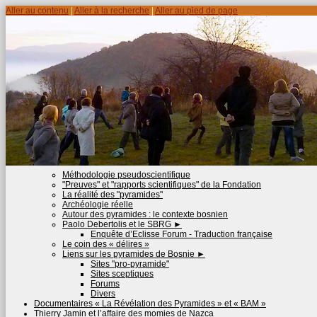
Aller au contenu
|
Aller à la recherche
|
Aller au pied de page
Méthodologie pseudoscientifique
"Preuves" et "rapports scientifiques" de la Fondation
La réalité des "pyramides"
Archéologie réelle
Autour des pyramides : le contexte bosnien
Paolo Debertolis et le SBRG
►
Enquête d’Eclisse Forum - Traduction française
Le coin des « délires »
Liens sur les pyramides de Bosnie
►
Sites "pro-pyramide"
Sites sceptiques
Forums
Divers
Documentaires « La Révélation des Pyramides » et « BAM »
Thierry Jamin et l’affaire des momies de Nazca