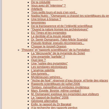
De la crédulité
Vous avez dit "interview" ?
Artefacts
Trois petits tours et puis s’en vont...
Nadija Nukic : "Osmanagic a chassé les scientifiques du pr
Une brique à braque ?
Ignominies
De la transparence et de l’intégrité scientifique
"Quand la nature trompe les archéologues"
EU Times et les pyramides
Le dentiste et la moule géante
Dr. Semir Osmanagic, Fake Article Scandal
Pseudo-festival, pseudo-récompenses...
Chasser le (projet) Dragon
"Preuves" et "rapports scientifiques" de la Fondation
La "découverte" de la pyramide du Soleil
Une pyramide "parfaite" ?
Quel âge ?
Une "vallée des pyramides"
Les sondages géologiques
L’analyse satellite
Des tunnels...
Mystérieuses sphères...
"Arche de Noé", réservoir d’eau douce, et fonte des glaces
Rapports scientifiques de juillet 2006
Tombes, mégalithes et symboles mystérieux
Mars, Egypte, Bosnie, même combat !
M. Osmanagic explique les pyramides aux visiteurs
Le "rapport de fouilles" 2006
Géologie alternative
Enfin, le rapport du Dr Barakat
A la recherche des rapports perdus