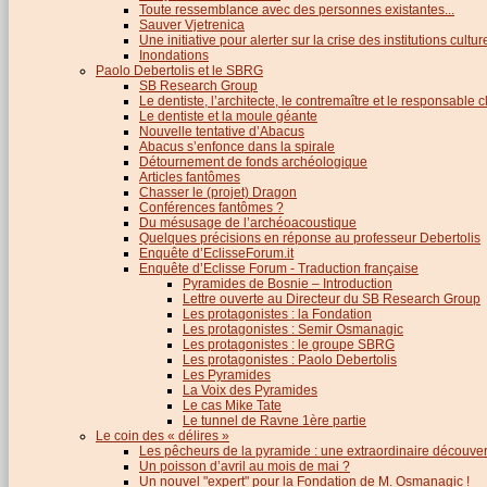
Toute ressemblance avec des personnes existantes...
Sauver Vjetrenica
Une initiative pour alerter sur la crise des institutions cultu
Inondations
Paolo Debertolis et le SBRG
SB Research Group
Le dentiste, l’architecte, le contremaître et le responsable cl
Le dentiste et la moule géante
Nouvelle tentative d’Abacus
Abacus s’enfonce dans la spirale
Détournement de fonds archéologique
Articles fantômes
Chasser le (projet) Dragon
Conférences fantômes ?
Du mésusage de l’archéoacoustique
Quelques précisions en réponse au professeur Debertolis
Enquête d’EclisseForum.it
Enquête d’Eclisse Forum - Traduction française
Pyramides de Bosnie – Introduction
Lettre ouverte au Directeur du SB Research Group
Les protagonistes : la Fondation
Les protagonistes : Semir Osmanagic
Les protagonistes : le groupe SBRG
Les protagonistes : Paolo Debertolis
Les Pyramides
La Voix des Pyramides
Le cas Mike Tate
Le tunnel de Ravne 1ère partie
Le coin des « délires »
Les pêcheurs de la pyramide : une extraordinaire découver
Un poisson d’avril au mois de mai ?
Un nouvel "expert" pour la Fondation de M. Osmanagic !