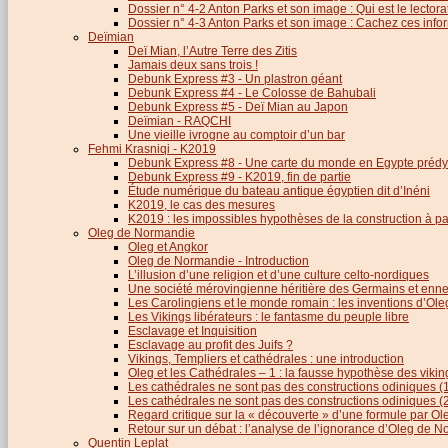
Dossier n° 4-2 Anton Parks et son image : Qui est le lector
Dossier n° 4-3 Anton Parks et son image : Cachez ces infor
Deïmian
Deï Mian, l’Autre Terre des Zitis
Jamais deux sans trois !
Debunk Express #3 - Un plastron géant
Debunk Express #4 - Le Colosse de Bahubali
Debunk Express #5 - Deï Mian au Japon
Deïmian - RAQCHI
Une vieille ivrogne au comptoir d’un bar
Fehmi Krasniqi - K2019
Debunk Express #8 - Une carte du monde en Egypte prédy
Debunk Express #9 - K2019, fin de partie
Étude numérique du bateau antique égyptien dit d’Inéni
K2019, le cas des mesures
K2019 : les impossibles hypothèses de la construction à par
Oleg de Normandie
Oleg et Angkor
Oleg de Normandie - Introduction
L’illusion d’une religion et d’une culture celto-nordiques
Une société mérovingienne héritière des Germains et en
Les Carolingiens et le monde romain : les inventions d’O
Les Vikings libérateurs : le fantasme du peuple libre
Esclavage et Inquisition
Esclavage au profit des Juifs ?
Vikings, Templiers et cathédrales : une introduction
Oleg et les Cathédrales – 1 : la fausse hypothèse des viki
Les cathédrales ne sont pas des constructions odiniques (
Les cathédrales ne sont pas des constructions odiniques (
Regard critique sur la « découverte » d’une formule par 
Retour sur un débat : l’analyse de l’ignorance d’Oleg de 
Quentin Leplat