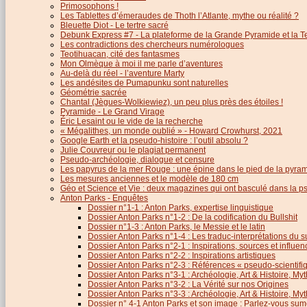
Primosophons !
Les Tablettes d’émeraudes de Thoth l’Atlante, mythe ou réalité ?
Bleuette Diot - Le tertre sacré
Debunk Express #7 - La plateforme de la Grande Pyramide et la T
Les contradictions des chercheurs numérologues
Teotihuacan, cité des fantasmes
Mon Olmèque à moi il me parle d’aventures
Au-delà du réel - l’aventure Marty
Les andésites de Pumapunku sont naturelles
Géométrie sacrée
Chantal (Jègues-Wolkiewiez), un peu plus près des étoiles !
Pyramide - Le Grand Virage
Éric Lesaint ou le vide de la recherche
« Mégalithes, un monde oublié » - Howard Crowhurst, 2021
Google Earth et la pseudo-histoire : l’outil absolu ?
Julie Couvreur ou le plagiat permanent
Pseudo-archéologie, dialogue et censure
Les papyrus de la mer Rouge : une épine dans le pied de la pyra
Les mesures anciennes et le modèle de 180 cm
Géo et Science et Vie : deux magazines qui ont basculé dans la 
Anton Parks - Enquêtes
Dossier n°1-1 : Anton Parks, expertise linguistique
Dossier Anton Parks n°1-2 : De la codification du Bullshit
Dossier n°1-3 : Anton Parks, le Messie et le latin
Dossier Anton Parks n°1-4 : Les traduc-interprétations du s
Dossier Anton Parks n°2-1 : Inspirations, sources et influen
Dossier Anton Parks n°2-2 : Inspirations artistiques
Dossier Anton Parks n°2-3 : Références « pseudo-scientifiq
Dossier Anton Parks n°3-1 : Archéologie, Art & Histoire, M
Dossier Anton Parks n°3-2 : La Vérité sur nos Origines
Dossier Anton Parks n°3-3 : Archéologie, Art & Histoire, M
Dossier n° 4-1 Anton Parks et son image : Parlez-vous sum