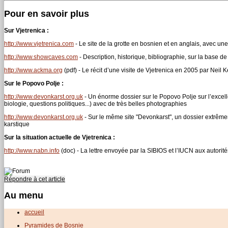
Pour en savoir plus
Sur Vjetrenica :
http://www.vjetrenica.com
- Le site de la grotte en bosnien et en anglais, avec une
http://www.showcaves.com
- Description, historique, bibliographie, sur la base
http://www.ackma.org
(pdf) - Le récit d’une visite de Vjetrenica en 2005 par Neil Ke
Sur le Popovo Polje :
http://www.devonkarst.org.uk
- Un énorme dossier sur le Popovo Polje sur l’excelle
biologie, questions politiques...) avec de très belles photographies
http://www.devonkarst.org.uk
- Sur le même site "Devonkarst", un dossier extrême
karstique
Sur la situation actuelle de Vjetrenica :
http://www.nabn.info
(doc) - La lettre envoyée par la SIBIOS et l’IUCN aux autorit
Répondre à cet article
Au menu
accueil
Pyramides de Bosnie