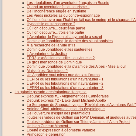
Les tribulations d’un aventurier français en Bosnie
Quand un aventurier fait du tourisme...
De l’incohérence érigée en système
Les Pieds nickelés as du contre-espionnage
Où l’on découvre que l’habit ne fait pas le moine, ni le chapeau l’A
Hypocrisie ou transparence ?
Où l’on découvre... deuxième partie
Où l’on découvre... troisième partie
L’Aventurier, le Pigeon et la pyramide à secret
Dominique Jongbloed, le dernier des situationnistes
A la recherche de la ville d’Ys
Dominique Jongbloed et les sauterelles
L’Aventurier et la Justice
EPR3, expédition maudite... ou virtuelle ?
Le gros mensonge de Dominique
Dominique Jongbloed et la pyramide des Alpes - Mise à jour
Mais où est Dominique ?
Un Agarthien vaut mieux que deux tu l’auras
L’EPR4 ou les tribulations d’un navranturier - 1
L’EPR4 ou les tribulations d’un navranturier - 2
L’EPR4 ou les tribulations d’un navranturier - 3
La galaxie pseudo-archéologique française
Debunk express #1 - Alignement des Cathédrales
Debunk express #2 - L’axe Saint Michael-Apollo
Le Serapeum de Saqqarah vu par "Révélations et Aventures Web"
Antoine Gigal, ufologue et pseudo-égyptologue
De l’ouverture d’esprit des pyramidiots
Toutes les vidéos de Gollum sur RAW, Deimian, et quelques autres.
Toutes les vidéos de Gollum sur Thierry Jamin et l’Alien Project
Un bien Curieux Moment...
Liberté d’expression à géométrie variable
Primosophie generator