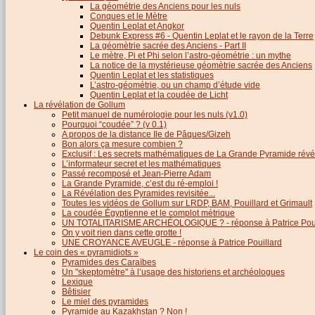
La géométrie des Anciens pour les nuls
Conques et le Mètre
Quentin Leplat et Angkor
Debunk Express #6 - Quentin Leplat et le rayon de la Terre
La géomètrie sacrée des Anciens - Part II
Le mètre, Pi et Phi selon l’astro-géométrie : un mythe
La notice de la mystérieuse géomètrie sacrée des Anciens
Quentin Leplat et les statistiques
L’astro-géométrie, ou un champ d’étude vide
Quentin Leplat et la coudée de Licht
La révélation de Gollum
Petit manuel de numérologie pour les nuls (v1.0)
Pourquoi “coudée” ? (v 0.1)
A propos de la distance Ile de Pâques/Gizeh
Bon alors ça mesure combien ?
Exclusif : Les secrets mathématiques de La Grande Pyramide révél
L’informateur secret et les mathématiques
Passé recomposé et Jean-Pierre Adam
La Grande Pyramide, c’est du ré-emploi !
La Révélation des Pyramides revisitée...
Toutes les vidéos de Gollum sur LRDP, BAM, Pouillard et Grimault
La coudée Égyptienne et le complot métrique
UN TOTALITARISME ARCHÉOLOGIQUE ? - réponse à Patrice Poui
On y voit rien dans cette grotte !
UNE CROYANCE AVEUGLE - réponse à Patrice Pouillard
Le coin des « pyramidiots »
Pyramides des Caraïbes
Un "skeptomètre" à l’usage des historiens et archéologues
Lexique
Bêtisier
Le miel des pyramides
Pyramide au Kazakhstan ? Non !