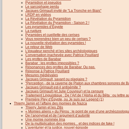
Pyramidion et pseudos
Le sarcophage perdu
Jacques Grimault invité de "La Tronche en Biais"
LRDP en vidéos
La Révélation du Pyramidion
La Révélation du Pyramidion - Saison 2 !
Les pyramides d’Égypte
La rupture
Pyramides et cueillette des cerises
Vous reprendrez bien un peu de cerises ?
La nouvelle révélation des pyramides !
Le retour de Web
L’équateur penché et les sites archéologiques
Conversation inachevée avec Patrice Pouillard
Les grottes de Barabar
Barabar : les grottes impossibles ?
Résonances des grottes de Barabar. Ou pas.
Réponse à Patrice Pouillard
Mesures médiévales
Jacques Grimault, savant ou plagiaire ?
"Perception - de la caverne de Platon aux chambres sonores de B
Jacques Grimault est-il antisémite ?
Jacques Grimault (et Julie Couvreur) et la censure
Traitement Linguistique : De l’Art de l’Alpha et du Bêta : ou lettre
Première Pley d’Égypte, ou Je suis sur Legend (1)
Thierry Jamin et l’affaire des momies de Nazca
Thierry Jamin et les Zitis
« Momies aliens » du Pérou : le point de vue d’une archéozoolog
De l’anonymat et de l’argument d’autorité
Une momie nommée Irna
De la multiplication des momies... et des indices de fake !
L’aventurier et la justice, nouvel épisode