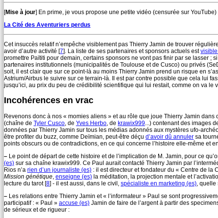
[
Mise à jour
] En prime, je vous propose une petite vidéo (censurée sur YouTube)
La Cité des Aventuriers perdus
Cet insuccès relatif n’empêche visiblement pas Thierry Jamin de trouver régulièr
avoir d’autre activité
[
7
]
. La liste de ses partenaires et sponsors actuels est
visible
promettre Païtiti pour demain, certains sponsors ne vont pas finir par se lasser 
partenaires institutionnels (municipalités de Toulouse et de Cusco) ou privés (Se
soit, il est clair que sur ce point-là au moins Thierry Jamin prend un risque en 
Astrium/Airbus le suivre sur ce terrain-là. Il est par contre possible que cela lu
jusqu’ici, au prix du peu de crédibilité scientifique qui lui restait, comme on va le v
Incohérences en vrac
Revenons donc à nos « momies aliens » et au rôle que joue Thierry Jamin dans cette
(chaîne de
Tyler Cusco
, de
Yves Herbo
, de
krawix999
...) contenant des images d
données par Thierry Jamin sur tous les médias adonnés aux mystères ufo-archéol
être profiter du buzz, comme Deïmian, peut-être déçu
d’avoir dû annuler
sa tourné
points obscurs ou de contradictions, en ce qui concerne l’histoire elle-même et e
–
Le point de départ de cette histoire et de l’implication de M. Jamin, pour ce qu’on
(es)
sur sa chaîne krawix999. Ce Paul aurait contacté Thierry Jamin par l’interméd
Rios n’a
rien d’un journaliste (es)
: il est directeur et fondateur du « Centre de 
Mission génétique
,
enseigne (es)
la méditation, la projection mentale et l’activat
lecture du tarot
[
8
]
- il est aussi, dans le civil,
spécialiste en marketing (es)
, quelle
–
Les relations entre Thierry Jamin et « l’informateur » Paul se sont progressive
participatif : « Paul »
accuse (es)
Jamin de faire de l’argent à partir des specimens
de sérieux et de rigueur :