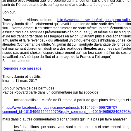
Je pense effectivement que le problème du financement sur Ulule n’est pas un prob
sortir du Pérou des artefacts ou fragments d’artefacts archéologiques".
Bonjour,
Dans l’une des videos sur internet
http://www.nurea.tv/video/reliques-perou-suite
Thierry Jamin dit très clairement qu’il avait l’intention de faire sortir des échantill
flou....Normalement, il est strictement interdit de sortir même un petit échantillon
assez difficile de sortir des prélèvements géologiques :) ), et même s’il ne s’agit
et de les transporter dans ses bagages en avion (D’autant plus si ces échantillons 
amusante et faire rêver ceux qui attendait un cinquième opus d’Indiana Jones, cet
illégales (Concernant le ullule, M. Jamin dit qu’il souhaite davantage de fonds pour
est maintenant clairement destiné
à des pratiques illégales
assumées par l’auteur 
risque pas grand chose, j’espère sincèrement qu’il se fera cueillir à l’un de ses 
travaillant en Amérique du Sud et à l’image de la France à l’étranger).
Bien cordialement
Répondre à ce message
Thierry Jamin et les Zitis
Irna
- le 11 mars 2017
Bonjour pyramide des bermudes,
Patrice Pooyard parle dans un commentaire sur facebook de
avis recueillis au Musée de l’Homme, à partir de gros plans des objets et
(
https://www.facebook.com/patrice.pooyard/posts/10154924469672970?
comment_id=10154965444652970&reply_comment_id=1015496592840297
mais dans d’autres commentaires d’échantillons qu’il n’a pas pu faire analyser :
les échantillons que nous avons sont bien trop petits et proviennent d’o