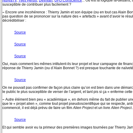
NuréaTV
,
Yves Herbo
,
Deïmian
,
UFO Conscience
... Où est la logique là-dedans, 
susceptible de contribuer plus facilement ?
–
Encore une incohérence : Thierry Jamin et son équipe (ou en tout cas Alain Bonnet
pas question de se prononcer sur la nature des « artefacts » avant d’avoir le résul
décrédibiliser :
Source
Source
Source
Oui, mais comment les mêmes intitulent-ils leur projet et leur campagne de fina
réponse de Thierry Jamin (ou d’Alain Bonnet ?) est presque touchante de naïveté
Source
On ne pouvait pas confirmer de façon plus claire qu’on est bien dans une démarch
le public le plus susceptible de verser de l’argent, et tant pis si ça « enferme cet
–
Autre élément bien peu « académique », en dehors même du fait de publier une t
que le « projet alien », comme tout projet pseudoscientifique qui se respecte, anti
commencé, il est déjà prévu de faire un film
Alien Project
et un livre
Alien Project
.
Source
Et qui semble avoir eu la primeur des premières images tournées par Thierry Jamin