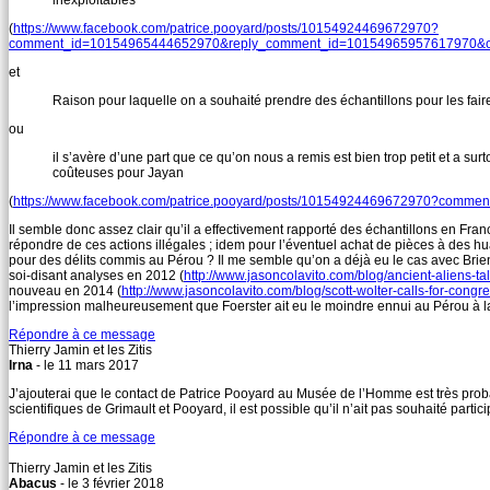
inexploitables
(
https://www.facebook.com/patrice.pooyard/posts/10154924469672970?
comment_id=10154965444652970&reply_comment_id=1015496595761797
et
Raison pour laquelle on a souhaité prendre des échantillons pour les fair
ou
il s’avère d’une part que ce qu’on nous a remis est bien trop petit et a sur
coûteuses pour Jayan
(
https://www.facebook.com/patrice.pooyard/posts/10154924469672970?
Il semble donc assez clair qu’il a effectivement rapporté des échantillons en France
répondre de ces actions illégales ; idem pour l’éventuel achat de pièces à des h
pour des délits commis au Pérou ? Il me semble qu’on a déjà eu le cas avec Brie
soi-disant analyses en 2012 (
http://www.jasoncolavito.com/blog/ancient-aliens-t
nouveau en 2014 (
http://www.jasoncolavito.com/blog/scott-wolter-calls-for-congr
l’impression malheureusement que Foerster ait eu le moindre ennui au Pérou à la 
Répondre à ce message
Thierry Jamin et les Zitis
Irna
- le 11 mars 2017
J’ajouterai que le contact de Patrice Pooyard au Musée de l’Homme est très proba
scientifiques de Grimault et Pooyard, il est possible qu’il n’ait pas souhaité part
Répondre à ce message
Thierry Jamin et les Zitis
Abacus
- le 3 février 2018