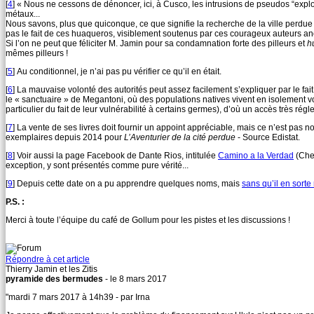
[
4
]
« Nous ne cessons de dénoncer, ici, à Cusco, les intrusions de pseudos “explo
métaux...
Nous savons, plus que quiconque, ce que signifie la recherche de la ville perdu
pas le fait de ces huaqueros, visiblement soutenus par ces courageux auteurs a
Si l’on ne peut que féliciter M. Jamin pour sa condamnation forte des pilleurs et
h
mêmes pilleurs !
[
5
]
Au conditionnel, je n’ai pas pu vérifier ce qu’il en était.
[
6
]
La mauvaise volonté des autorités peut assez facilement s’expliquer par le fai
le « sanctuaire » de Megantoni, où des populations natives vivent en isolement vo
particulier du fait de leur vulnérabilité à certains germes), d’où un accès très ré
[
7
]
La vente de ses livres doit fournir un appoint appréciable, mais ce n’est pas
exemplaires depuis 2014 pour
L’Aventurier de la cité perdue
- Source Edistat.
[
8
]
Voir aussi la page Facebook de Dante Rios, intitulée
Camino a la Verdad
(Chem
exception, y sont présentés comme pure vérité...
[
9
]
Depuis cette date on a pu apprendre quelques noms, mais
sans qu’il en sorte
P.S. :
Merci à toute l’équipe du café de Gollum pour les pistes et les discussions !
Répondre à cet article
Thierry Jamin et les Zitis
pyramide des bermudes
- le 8 mars 2017
"mardi 7 mars 2017 à 14h39 - par Irna