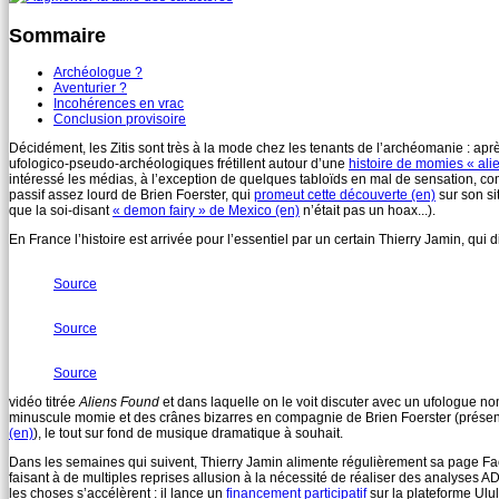
Sommaire
Archéologue ?
Aventurier ?
Incohérences en vrac
Conclusion provisoire
Décidément, les Zitis sont très à la mode chez les tenants de l’archéomanie : apr
ufologico-pseudo-archéologiques frétillent autour d’une
histoire de momies « alie
intéressé les médias, à l’exception de quelques tabloïds en mal de sensation, 
passif assez lourd de Brien Foerster, qui
promeut cette découverte (en)
sur son si
que la soi-disant
« demon fairy » de Mexico (en)
n’était pas un hoax...).
En France l’histoire est arrivée pour l’essentiel par un certain Thierry Jamin, qui
Source
Source
Source
vidéo titrée
Aliens Found
et dans laquelle on le voit discuter avec un ufologue n
minuscule momie et des crânes bizarres en compagnie de Brien Foerster (présenté 
(en)
), le tout sur fond de musique dramatique à souhait.
Dans les semaines qui suivent, Thierry Jamin alimente régulièrement sa page Fac
faisant à de multiples reprises allusion à la nécessité de réaliser des analyses 
les choses s’accélèrent : il lance un
financement participatif
sur la plateforme Ulu