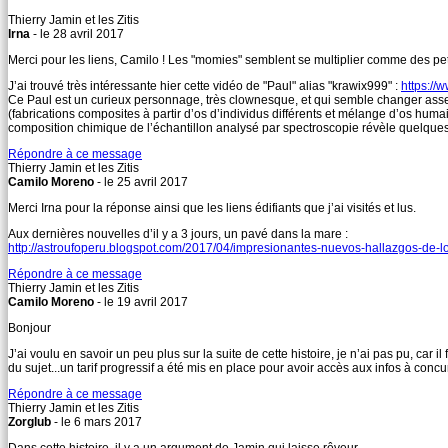
Thierry Jamin et les Zitis
Irna
- le 28 avril 2017
Merci pour les liens, Camilo ! Les "momies" semblent se multiplier comme des peti
J’ai trouvé très intéressante hier cette vidéo de "Paul" alias "krawix999" :
https:/
Ce Paul est un curieux personnage, très clownesque, et qui semble changer assez 
(fabrications composites à partir d’os d’individus différents et mélange d’os hum
composition chimique de l’échantillon analysé par spectroscopie révèle quelques 
Répondre à ce message
Thierry Jamin et les Zitis
Camilo Moreno
- le 25 avril 2017
Merci Irna pour la réponse ainsi que les liens édifiants que j’ai visités et lus.
Aux dernières nouvelles d’il y a 3 jours, un pavé dans la mare :
http://astroufoperu.blogspot.com/2017/04/impresionantes-nuevos-hallazgos-de-l
Répondre à ce message
Thierry Jamin et les Zitis
Camilo Moreno
- le 19 avril 2017
Bonjour
J’ai voulu en savoir un peu plus sur la suite de cette histoire, je n’ai pas pu, car 
du sujet...un tarif progressif a été mis en place pour avoir accès aux infos à con
Répondre à ce message
Thierry Jamin et les Zitis
Zorglub
- le 6 mars 2017