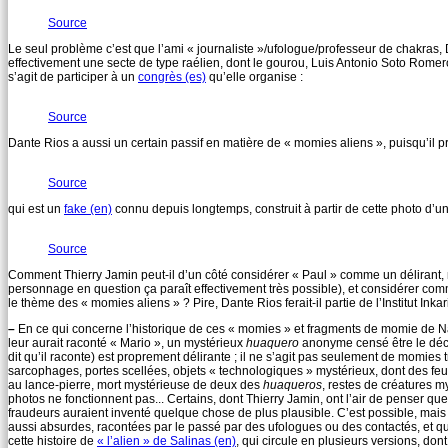
Source
Le seul problème c’est que l’ami « journaliste »/ufologue/professeur de chakras
effectivement une secte de type raélien, dont le gourou, Luis Antonio Soto Romero
s’agit de participer à un
congrès (es)
qu’elle organise :
Source
Dante Rios a aussi un certain passif en matière de « momies aliens », puisqu’il 
Source
qui est un
fake (en)
connu depuis longtemps, construit à partir de cette photo d’
Source
Comment Thierry Jamin peut-il d’un côté considérer « Paul » comme un délirant, m
personnage en question ça paraît effectivement très possible), et considérer com
le thème des « momies aliens » ? Pire, Dante Rios ferait-il partie de l’Institut I
–
En ce qui concerne l’historique de ces « momies » et fragments de momie de Naz
leur aurait raconté « Mario », un mystérieux
huaquero
anonyme censé être le découv
dit qu’il raconte) est proprement délirante ; il ne s’agit pas seulement de momie
sarcophages, portes scellées, objets « technologiques » mystérieux, dont des feu
au lance-pierre, mort mystérieuse de deux des
huaqueros
, restes de créatures m
photos ne fonctionnent pas... Certains, dont Thierry Jamin, ont l’air de penser qu
fraudeurs auraient inventé quelque chose de plus plausible. C’est possible, mais c’
aussi absurdes, racontées par le passé par des ufologues ou des contactés, et qu
cette histoire de
« l’alien » de Salinas (en)
, qui circule en plusieurs versions, d