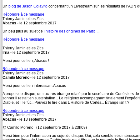
Un
blog de Jason Colavito
concernant un Livestream sur les résultats de l’ADN du
Répondre à ce message
Thierry Jamin et les Zitis
Abacus
- le 12 septembre 2017
Un peu plus au sujet de
l’histoire des origines de Paititi ...
Répondre à ce message
Thierry Jamin et les Zitis
Irna
- le 12 septembre 2017
Merci pour ce lien, Abacus !
Répondre à ce message
Thierry Jamin et les Zitis
Camilo Moreno
- le 12 septembre 2017
Merci pour ce lien intéressant Abacus
A propos de disque, un truc très étrange relaté par le secrétaire de Cortés lors de
sonner il restait en sustentation... Le religieux accompagnant fatalement l’expédit
Diable, et il le fût... Pouvez le lire dans L’Histoire de Cortés... Étrange isn’t ?
Répondre à ce message
Thierry Jamin et les Zitis
Abacus
- le 13 septembre 2017
@ Camilo Moreno : (12 septembre 2017 à 23h09)
Merci bien pour l’information au sujet du disque. Oui, cela semble très intéressant