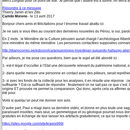
Merci Zorglub pour ce point de vue. Je pense que l’affaire est à suivre, on verra as
Répondre à ce message
Thierry Jamin et les Zitis
Camilo Moreno
- le 13 avril 2017
Bonjour chers amis et félicitations pour l’énorme travail abattu ici.
Je ne sais si vous êtes au courant des dernières nouvelles du Pérou, si oui, par
En 2 mots : le Ministère de la Culture péruvien aurait chargé l’archéologue Albert
vice-ministère du même ministère. Les personnes contactées supposées connaissa
http://diariocorreo.pe/edicion/ica/arqueologos-investigan-supuesto-hallazgo-al
Par ailleurs, je me pose ces questions, bien que le sujet ait été abordé ici :
1- est-il légal d’occulter à l’Etat une découverte relevant du patrimoine national, 
2- dans quelle mesure une personne en contact avec des pilleurs, serait repréhens
3- si avec les fonds de la collecte pour les analyses, il en résulte une réponse :
suffisante ? Est-ce suffisant de répondre : finalement on ne sait pas ce que c’est
origine ET prouvée ne permet la comparaison. Qui donc, après cela va affirmer que c
été pour.
Voilà si quelqu’un peut me donner son avis.
D’autre part, Paul a réagi dans sa dernière vidéo, et donne en plus toute une saga
paraissant insolites, mais seul, un gemmelogue et ou géologue pourrait nous don
gratuites en échange de leur laisser les artefacts gratuitement, ce qui lui importe 
https://sites.google.com/site/krawix999/