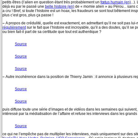
petits êtres (l’alien en question étant très probablement un
fœtus humain (en)
...)
déjà eu par le passé une
belle histoire (en)
de « momie alien » au Pérou... sans 
a cru ! Bref, si toute l’histoire est un hoax, les fraudeurs se sont tout bêtement ins
plus c’est gros, plus ça passe !
–
A propos de crédulité, quelle est exactement, en admettant qu’il ne soit pas lui-
régulièrement
sur le fait que l’histoire est incroyable, qu’il a des doutes, qu’il s
ou bien fait-il part de sa certitude que tout est authentique ?
Source
Source
Source
–
Autre incohérence dans la position de Thierry Jamin : il annonce à plusieurs rep
Source
Source
puis diffuse toute une série d’images et de vidéos dans les semaines qui suivent,
intéressé par la médiatisation de l’affaire et refuse les interviews dans les grands
Source
ce qui ne l’empêche pas de multiplier les interviews, mais uniquement sur des s