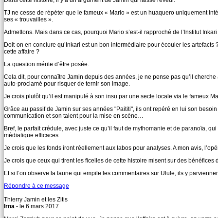
Dans cette histoire, il y a un argument de Jamin qui laisse rêveur.
TJ ne cesse de répéter que le fameux « Mario » est un huaquero uniquement intére
ses « trouvailles ».
Admettons. Mais dans ce cas, pourquoi Mario s’est-il rapproché de l’Institut Inkari
Doit-on en conclure qu’Inkari est un bon intermédiaire pour écouler les artefacts 
cette affaire ?
La question mérite d’être posée.
Cela dit, pour connaître Jamin depuis des années, je ne pense pas qu’il cherche à
auto-proclamé pour risquer de ternir son image.
Je crois plutôt qu’il est manipulé à son insu par une secte locale via le fameux Ma
Grâce au passif de Jamin sur ses années "Paititi", ils ont repéré en lui son besoi
communication et son talent pour la mise en scène…
Bref, le parfait crédule, avec juste ce qu’il faut de mythomanie et de paranoïa, q
médiatique efficaces.
Je crois que les fonds iront réellement aux labos pour analyses. A mon avis, l’opér
Je crois que ceux qui tirent les ficelles de cette histoire misent sur des bénéfice
Et si l’on observe la faune qui empile les commentaires sur Ulule, ils y parviennen
Répondre à ce message
Thierry Jamin et les Zitis
Irna
- le 6 mars 2017