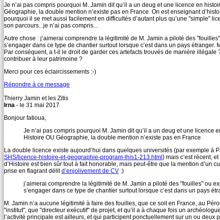
Je n’ai pas compris pourquoi M. Jamin dit qu’il a un deug et une licence en his
Géographie, la double mention n’existe pas en France. On est enseignant d’histo
pourquoi il se met aussi facilement en difficultés d’autant plus qu’une "simple" li
son parcours...je n’ai pas compris...
Autre chose : j’aimerai comprendre la légitimité de M. Jamin a piloté des "fouille
s’engager dans ce type de chantier surtout lorsque c’est dans un pays étranger. M
Par conséquent, a t-il le droit de garder ces artefacts trouvés de manière illégal
contribuer à leur patrimoine ?
Merci pour ces éclaircissements :-)
Répondre à ce message
Thierry Jamin et les Zitis
Irna
- le 31 mai 2017
Bonjour fatioua,
Je n’ai pas compris pourquoi M. Jamin dit qu’il a un deug et une licence
Histoire OU Géographie, la double mention n’existe pas en France
La double licence existe aujourd’hui dans quelques universités (par exemple à 
SHS/licence-histoire-et-geographie-program-lhis1-213.html
) mais c’est récent, e
d’Histoire est bien sûr tout à fait honorable, mais peut-être que la mention d’un 
prise en flagrant délit
d’enjolivement de CV
:)
j’aimerai comprendre la légitimité de M. Jamin a piloté des "fouilles" ou e
s’engager dans ce type de chantier surtout lorsque c’est dans un pays ét
M. Jamin n’a aucune légitimité à faire des fouilles, que ce soit en France, au Pérou 
"institut", que "directeur exécutif" de projet, et qu’il a à chaque fois un archéo
l’activité principale est ailleurs, et qui participent ponctuellement sur un ou deux p