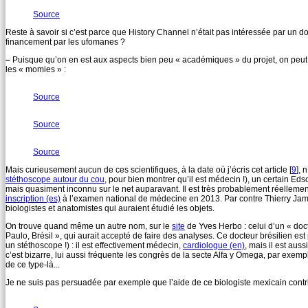
Source
Reste à savoir si c’est parce que History Channel n’était pas intéressée par un d
financement par les ufomanes ?
–
Puisque qu’on en est aux aspects bien peu « académiques » du projet, on peut n
les « momies » :
Source
Source
Source
Mais curieusement aucun de ces scientifiques, à la date où j’écris cet article
[
9
]
, 
stéthoscope autour du cou
, pour bien montrer qu’il est médecin !), un certain Ed
mais quasiment inconnu sur le net auparavant. Il est très probablement réelleme
inscription (es)
à l’examen national de médecine en 2013. Par contre Thierry J
biologistes et anatomistes qui auraient étudié les objets.
On trouve quand même un autre nom, sur le
site
de Yves Herbo : celui d’un « doct
Paulo, Brésil », qui aurait accepté de faire des analyses. Ce docteur brésilien e
un stéthoscope !) : il est effectivement médecin,
cardiologue (en)
, mais il est auss
c’est bizarre, lui aussi fréquente les congrès de la secte Alfa y Omega, par exemp
de ce type-là...
Je ne suis pas persuadée par exemple que l’aide de ce biologiste mexicain contr