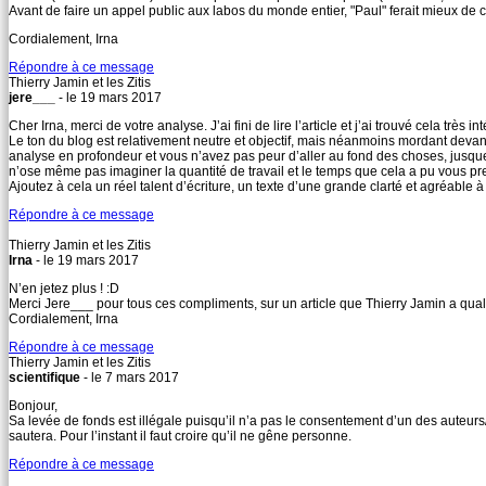
Avant de faire un appel public aux labos du monde entier, "Paul" ferait mieux de
Cordialement, Irna
Répondre à ce message
Thierry Jamin et les Zitis
jere___
- le 19 mars 2017
Cher Irna, merci de votre analyse. J’ai fini de lire l’article et j’ai trouvé cela très int
Le ton du blog est relativement neutre et objectif, mais néanmoins mordant devant
analyse en profondeur et vous n’avez pas peur d’aller au fond des choses, jusque
n’ose même pas imaginer la quantité de travail et le temps que cela a pu vous pr
Ajoutez à cela un réel talent d’écriture, un texte d’une grande clarté et agréable à l
Répondre à ce message
Thierry Jamin et les Zitis
Irna
- le 19 mars 2017
N’en jetez plus ! :D
Merci Jere___ pour tous ces compliments, sur un article que Thierry Jamin a qualif
Cordialement, Irna
Répondre à ce message
Thierry Jamin et les Zitis
scientifique
- le 7 mars 2017
Bonjour,
Sa levée de fonds est illégale puisqu’il n’a pas le consentement d’un des auteurs/pr
sautera. Pour l’instant il faut croire qu’il ne gêne personne.
Répondre à ce message