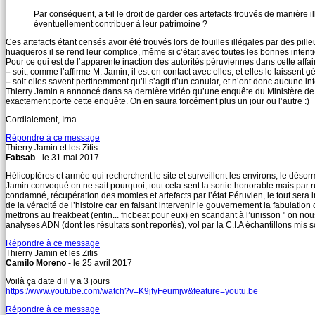
Par conséquent, a t-il le droit de garder ces artefacts trouvés de manière 
éventuellement contribuer à leur patrimoine ?
Ces artefacts étant censés avoir été trouvés lors de fouilles illégales par des pilleu
huaqueros il se rend leur complice, même si c’était avec toutes les bonnes inten
Pour ce qui est de l’apparente inaction des autorités péruviennes dans cette affai
–
soit, comme l’affirme M. Jamin, il est en contact avec elles, et elles le laissent gé
–
soit elles savent pertinemment qu’il s’agit d’un canular, et n’ont donc aucune in
Thierry Jamin a annoncé dans sa dernière vidéo qu’une enquête du Ministère de l
exactement porte cette enquête. On en saura forcément plus un jour ou l’autre :)
Cordialement, Irna
Répondre à ce message
Thierry Jamin et les Zitis
Fabsab
- le 31 mai 2017
Hélicoptères et armée qui recherchent le site et surveillent les environs, le déso
Jamin convoqué on ne sait pourquoi, tout cela sent la sortie honorable mais par ru
condamné, récupération des momies et artefacts par l’état Péruvien, le tout sera in
de la véracité de l’histoire car en faisant intervenir le gouvernement la fabulatio
mettrons au freakbeat (enfin... fricbeat pour eux) en scandant à l’unisson " on nous
analyses ADN (dont les résultats sont reportés), vol par la C.I.A échantillons mis 
Répondre à ce message
Thierry Jamin et les Zitis
Camilo Moreno
- le 25 avril 2017
Voilà ça date d’il y a 3 jours
https://www.youtube.com/watch?v=K9jfyFeumjw&feature=youtu.be
Répondre à ce message