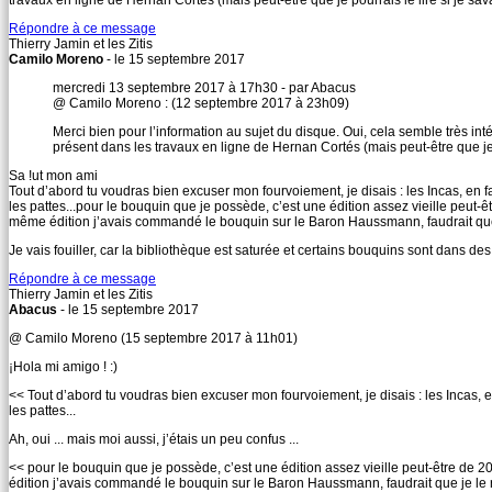
travaux en ligne de Hernan Cortés (mais peut-être que je pourrais le lire si je savais
Répondre à ce message
Thierry Jamin et les Zitis
Camilo Moreno
- le 15 septembre 2017
mercredi 13 septembre 2017 à 17h30 - par Abacus
@ Camilo Moreno : (12 septembre 2017 à 23h09)
Merci bien pour l’information au sujet du disque. Oui, cela semble très inté
présent dans les travaux en ligne de Hernan Cortés (mais peut-être que je pou
Sa !ut mon ami
Tout d’abord tu voudras bien excuser mon fourvoiement, je disais : les Incas, en f
les pattes...pour le bouquin que je possède, c’est une édition assez vieille peut-ê
même édition j’avais commandé le bouquin sur le Baron Haussmann, faudrait que je
Je vais fouiller, car la bibliothèque est saturée et certains bouquins sont dans des
Répondre à ce message
Thierry Jamin et les Zitis
Abacus
- le 15 septembre 2017
@ Camilo Moreno (15 septembre 2017 à 11h01)
¡Hola mi amigo ! :)
<< Tout d’abord tu voudras bien excuser mon fourvoiement, je disais : les Incas, e
les pattes...
Ah, oui ... mais moi aussi, j’étais un peu confus ...
<< pour le bouquin que je possède, c’est une édition assez vieille peut-être de 20
édition j’avais commandé le bouquin sur le Baron Haussmann, faudrait que je le ret