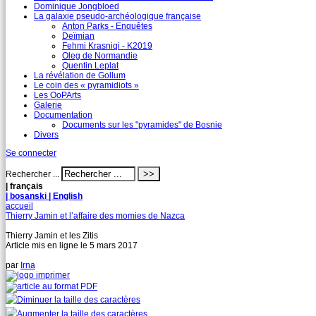
Dominique Jongbloed
La galaxie pseudo-archéologique française
Anton Parks - Enquêtes
Deïmian
Fehmi Krasniqi - K2019
Oleg de Normandie
Quentin Leplat
La révélation de Gollum
Le coin des « pyramidiots »
Les OoPArts
Galerie
Documentation
Documents sur les "pyramides" de Bosnie
Divers
Se connecter
Rechercher ...
| français
| bosanski
| English
accueil
Thierry Jamin et l’affaire des momies de Nazca
Thierry Jamin et les Zitis
Article mis en ligne le
5 mars 2017
par
Irna