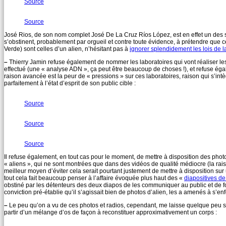
Source
Source
José Rios, de son nom complet José De La Cruz Ríos López, est en effet un des s
s’obstinent, probablement par orgueil et contre toute évidence, à prétendre que
Verde) sont celles d’un alien, n’hésitant pas à
ignorer splendidement les lois de l
–
Thierry Jamin refuse également de nommer les laboratoires qui vont réaliser les
effectué (une « analyse ADN », ça peut être beaucoup de choses !), et refuse 
raison avancée est la peur de « pressions » sur ces laboratoires, raison qui s’in
parfaitement à l’état d’esprit de son public cible :
Source
Source
Source
Il refuse également, en tout cas pour le moment, de mettre à disposition des phot
« aliens », qui ne sont montrées que dans des vidéos de qualité médiocre (la raiso
meilleur moyen d’éviter cela serait pourtant justement de mettre à disposition sur
tout cela fait beaucoup penser à l’affaire évoquée plus haut des «
diapositives d
obstiné par les détenteurs des deux diapos de les communiquer au public et de fon
conviction pré-établie qu’il s’agissait bien de photos d’alien, les a amenés à s’en
–
Le peu qu’on a vu de ces photos et radios, cependant, me laisse quelque peu sce
partir d’un mélange d’os de façon à reconstituer approximativement un corps :