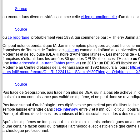
Source
ou encore dans diverses vidéos, comme cette
vidéo promotionnelle
d’un de ses 
Source
ou
ce reportage
, probablement vers 1998, qui commence par : « Thierry Jamin a 3
On peut noter cependant que M. Jamin n’emploie plus guère aujourd’hui ce term
françaises de Tours et de Toulouse »,
ailleurs
comme « diplômé aux universités de
Moderne) et de Toulouse (DEA Histoire d’Amérique latine) ». Les mentions de « D
françaises n’offrant dans les années 80 que des DEUG et licences d’Histoire
ou
G
une
lettre adressée à Laurent Fabius
(
archive
) en 2013 : un DEUG d’Histoire en 1
Moderne au Centre d’études de la Renaissance en 1992 toujours à Tours :
http:/
tours.fr/iii/encore/record/C__Rb1224114__SJamin%20Thierry__Orightresult__X3
Source
Pas trace de Géographie, pas trace non plus de DEA, qui n’a pas été achevé, ni de
mais n’a à ma connaissance pas validé ce diplôme, et ne peut donc se revendiqu
Pas trace surtout d’archéologie : ces diplômes ne permettent pas d’utiliser le tit
semble laisser entendre dans
cette interview
entre 7 et 9 mn, où il dit qu’il pourr
Pérou, et affirme des choses très confuses et très discutables sur les « deux man
Après, les diplômes ne font pas tout : il existe d’excellents archéologues amateu
d’une certaine façon celui qui pratique l’archéologie, et c’est bien ce que clame T
archéologue professionnel.