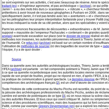
se sont exprimés sur ses activités, c’est avec beaucoup de réserve. Ainsi le spécia
traitant (es)
« d’ingénieur agronome, et pas archéologue » (
archive
), ce qui prêt
Jamin ! - a eu des mots très durs (« scandaleux », « ridicule », « chercheur frénét
prétentions à avoir trouvé de nouveaux géoglyphes à Pusharo en 2006 ; dans s
spécifiquement Jamin, il n’est pas tendre avec les « aventuriers » et « chercheur
sur les pétroglyphes leur propre interprétation fantaisiste pour y trouver Païtiti
les Incas indiquant la route de sa cité perdue, alors que les spécialistes y voie
Parmi les annonces fracassantes de découvertes « extraordinaires » de M. Jamin, ce
supposé « mausolée de l’empereur Pachacutec » contenant « de grandes quantité
anglais
) avant toute excavation sur place (voir le
dossier de presse
réalisé en dé
méthodes non invasives, les autorités péruviennes refusent à Thierry Jamin et son
de l’humanité. Ce
refus (es)
(
archive
) est basé sur un certain nombre d’insuffisan
l’utilisation de
méthodes de sourcier
(ici des baguettes de sourcier de type «
rade
l’équipe, il y a de quoi douter :
Source
Dans sa querelle avec les autorités archéologiques locales, Thierry Jamin a tenté d
l’IFEA (
archive
) est parlante : on fait comprendre poliment à Thierry Jamin que l’IF
à ce que sa querelle rocambolesque avec les autorités locales vienne compromettr
rapide de son projet de fouilles, projet qui ne répond en rien, d’après l’IFEA, à l
sa pratique de communication à grand spectacle. La
dernière réponse
de l’IFEA (
compétences des archéologues français
[
2
]
, est un chef d’œuvre de concision e
Toute l’histoire de cette controverse du Machu Picchu est racontée, du point de 
la jalousie des archéologues professionnels du Machu Picchu, avides de réclamer
carrière est semée de polémiques de ce type
[
3
]
, où on nous rejoue la scène clas
ou des autorités frileuses. Et tous ceux qui osent critiquer M. Jamin ou simplemen
science et des procédures scientifiques, mais des
huaqueros
qui lui font concurr
Païtiti, comme par exemple
Gregory Deyermenjian (en)
qui a exploré les mêmes r