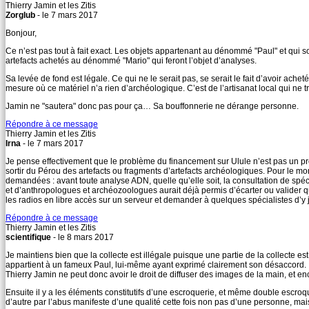
Thierry Jamin et les Zitis
Zorglub
- le 7 mars 2017
Bonjour,
Ce n’est pas tout à fait exact. Les objets appartenant au dénommé "Paul" et qui 
artefacts achetés au dénommé "Mario" qui feront l’objet d’analyses.
Sa levée de fond est légale. Ce qui ne le serait pas, se serait le fait d’avoir a
mesure où ce matériel n’a rien d’archéologique. C’est de l’artisanat local qui 
Jamin ne "sautera" donc pas pour ça… Sa bouffonnerie ne dérange personne.
Répondre à ce message
Thierry Jamin et les Zitis
Irna
- le 7 mars 2017
Je pense effectivement que le problème du financement sur Ulule n’est pas un prob
sortir du Pérou des artefacts ou fragments d’artefacts archéologiques. Pour le mo
demandées : avant toute analyse ADN, quelle qu’elle soit, la consultation de spéc
et d’anthropologues et archéozoologues aurait déjà permis d’écarter ou valider q
les radios en libre accès sur un serveur et demander à quelques spécialistes d’y je
Répondre à ce message
Thierry Jamin et les Zitis
scientifique
- le 8 mars 2017
Je maintiens bien que la collecte est illégale puisque une partie de la collecte est
appartient à un fameux Paul, lui-même ayant exprimé clairement son désaccord.
Thierry Jamin ne peut donc avoir le droit de diffuser des images de la main, et enco
Ensuite il y a les éléments constitutifs d’une escroquerie, et même double escroque
d’autre par l’abus manifeste d’une qualité cette fois non pas d’une personne, mai