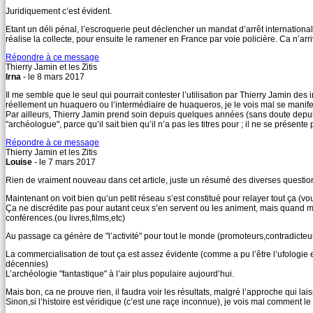
Juridiquement c’est évident.
Etant un déli pénal, l’escroquerie peut déclencher un mandat d’arrêt international
réalise la collecte, pour ensuite le ramener en France par voie policière. Ca n’a
Répondre à ce message
Thierry Jamin et les Zitis
Irna
- le 8 mars 2017
Il me semble que le seul qui pourrait contester l’utilisation par Thierry Jamin des im
réellement un huaquero ou l’intermédiaire de huaqueros, je le vois mal se manifes
Par ailleurs, Thierry Jamin prend soin depuis quelques années (sans doute depui
"archéologue", parce qu’il sait bien qu’il n’a pas les titres pour ; il ne se présent
Répondre à ce message
Thierry Jamin et les Zitis
Louise
- le 7 mars 2017
Rien de vraiment nouveau dans cet article, juste un résumé des diverses questions
Maintenant on voit bien qu’un petit réseau s’est constitué pour relayer tout ça (vo
Ça ne discrédite pas pour autant ceux s’en servent ou les animent, mais quand mê
conférences.(ou livres,films,etc)
Au passage ca génère de "l’activité" pour tout le monde (promoteurs,contradicteur
La commercialisation de tout ça est assez évidente (comme a pu l’être l’ufologie
décennies)
L’archéologie "fantastique" à l’air plus populaire aujourd’hui.
Mais bon, ca ne prouve rien, il faudra voir les résultats, malgré l’approche qui lai
Sinon,si l’histoire est véridique (c’est une raçe inconnue), je vois mal comment l