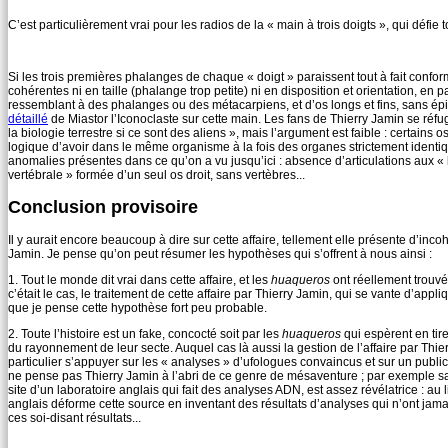
C’est particulièrement vrai pour les radios de la « main à trois doigts », qui défie
Si les trois premières phalanges de chaque « doigt » paraissent tout à fait conf
cohérentes ni en taille (phalange trop petite) ni en disposition et orientation, en
ressemblant à des phalanges ou des métacarpiens, et d’os longs et fins, sans épi
détaillé
de Miastor l’Iconoclaste sur cette main. Les fans de Thierry Jamin se réf
la biologie terrestre si ce sont des aliens », mais l’argument est faible : certains
logique d’avoir dans le même organisme à la fois des organes strictement identiqu
anomalies présentes dans ce qu’on a vu jusqu’ici : absence d’articulations aux «
vertébrale » formée d’un seul os droit, sans vertèbres...
Conclusion provisoire
Il y aurait encore beaucoup à dire sur cette affaire, tellement elle présente d’inco
Jamin. Je pense qu’on peut résumer les hypothèses qui s’offrent à nous ainsi :
1. Tout le monde dit vrai dans cette affaire, et les
huaqueros
ont réellement trouvé 
c’était le cas, le traitement de cette affaire par Thierry Jamin, qui se vante d’ap
que je pense cette hypothèse fort peu probable.
2. Toute l’histoire est un fake, concocté soit par les
huaqueros
qui espèrent en tir
du rayonnement de leur secte. Auquel cas là aussi la gestion de l’affaire par Thie
particulier s’appuyer sur les « analyses » d’ufologues convaincus et sur un public p
ne pense pas Thierry Jamin à l’abri de ce genre de mésaventure ; par exemple sa r
site d’un laboratoire anglais qui fait des analyses ADN, est assez révélatrice : au l
anglais déforme cette source en inventant des résultats d’analyses qui n’ont jamais e
ces soi-disant résultats...