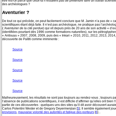
être est-ce parce que ceux-là n’essaient pas de prétendre faire un travail scienti
des archéologues ?
Aventurier ?
De tout ce qui précède, on peut facilement conclure que M. Jamin n’a pas de « car
scientifiques étant déjà faite. Il n’est pas archéologue, ne pratique pas l’archéologie
L’Aventurier de la cité perdue
) qui vit depuis près de 20 ans de son activité « d’e
(identifiées pourtant dès 1996 comme formations naturelles), sur les pétroglyphe
« Antisuyu » 2007, 2008, 2009, puis des « Inkari » 2010, 2011, 2012, 2013, 201
découverte de Païtiti comme imminente :
Source
Source
Source
Source
Source
Malheureusement, les résultats ne sont pas toujours au rendez-vous ; toujours pa
l’absence de publications scientifiques, il est difficile d’affirmer qu’elles ont bien
partie de ces découvertes : quelques uns des sites qu’il dit avoir découvert aura
Carlos Polentini Wester et de Gregory Deyermenjian
[
5
]
. Il semble également jo
provisions
,
mauvaise volonté des autorités et fatigue des porteurs
[
6
]
...