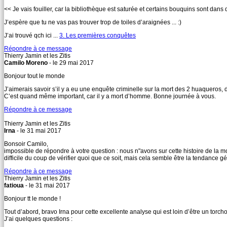
<< Je vais fouiller, car la bibliothèque est saturée et certains bouquins sont dans
J’espère que tu ne vas pas trouver trop de toiles d’araignées ... :)
J’ai trouvé qch ici ...
3. Les premières conquêtes
Répondre à ce message
Thierry Jamin et les Zitis
Camilo Moreno
- le 29 mai 2017
Bonjour tout le monde
J’aimerais savoir s’il y a eu une enquête criminelle sur la mort des 2 huaqueros, 
C’est quand même important, car il y a mort d’homme. Bonne journée à vous.
Répondre à ce message
Thierry Jamin et les Zitis
Irna
- le 31 mai 2017
Bonsoir Camilo,
impossible de répondre à votre question : nous n"avons sur cette histoire de la mo
difficile du coup de vérifier quoi que ce soit, mais cela semble être la tendance gén
Répondre à ce message
Thierry Jamin et les Zitis
fatioua
- le 31 mai 2017
Bonjour tt le monde !
Tout d’abord, bravo Irna pour cette excellente analyse qui est loin d’être un torch
J’ai quelques questions :