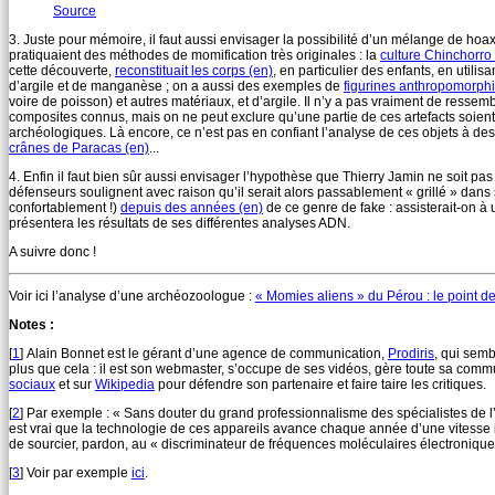
Source
3. Juste pour mémoire, il faut aussi envisager la possibilité d’un mélange de ho
pratiquaient des méthodes de momification très originales : la
culture Chinchorro
cette découverte,
reconstituait les corps (en)
, en particulier des enfants, en utili
d’argile et de manganèse ; on a aussi des exemples de
figurines anthropomorph
voire de poisson) et autres matériaux, et d’argile. Il n’y a pas vraiment de resse
composites connus, mais on ne peut exclure qu’une partie de ces artefacts soient
archéologiques. Là encore, ce n’est pas en confiant l’analyse de ces objets à d
crânes de Paracas (en)
...
4. Enfin il faut bien sûr aussi envisager l’hypothèse que Thierry Jamin ne soit 
défenseurs soulignent avec raison qu’il serait alors passablement « grillé » dans s
confortablement !)
depuis des années (en)
de ce genre de fake : assisterait-on à u
présentera les résultats de ses différentes analyses ADN.
A suivre donc !
Voir ici l’analyse d’une archéozoologue :
« Momies aliens » du Pérou : le point 
Notes :
[
1
]
Alain Bonnet est le gérant d’une agence de communication,
Prodiris
, qui sem
plus que cela : il est son webmaster, s’occupe de ses vidéos, gère toute sa comm
sociaux
et sur
Wikipedia
pour défendre son partenaire et faire taire les critiques.
[
2
]
Par exemple : « Sans douter du grand professionnalisme des spécialistes de l’IF
est vrai que la technologie de ces appareils avance chaque année d’une vitesse in
de sourcier, pardon, au « discriminateur de fréquences moléculaires électronique
[
3
]
Voir par exemple
ici
.