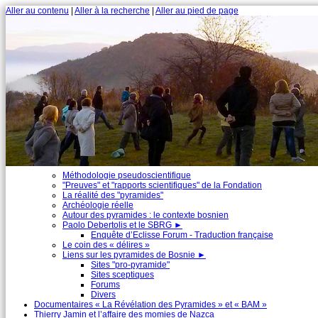
Aller au contenu
|
Aller à la recherche
|
Aller au pied de page
Méthodologie pseudoscientifique
"Preuves" et "rapports scientifiques" de la Fondation
La réalité des "pyramides"
Archéologie réelle
Autour des pyramides : le contexte bosnien
Paolo Debertolis et le SBRG
►
Enquête d’Eclisse Forum - Traduction française
Le coin des « délires »
Liens sur les pyramides de Bosnie
►
Sites "pro-pyramide"
Sites sceptiques
Forums
Divers
Documentaires « La Révélation des Pyramides » et « BAM »
Thierry Jamin et l’affaire des momies de Nazca