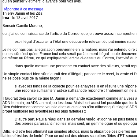
qu’en penser ? et merci d’avance pour vos avis.
Répondre à ce message
Thierry Jamin et les Zitis
Irna
- le 13 avril 2017
Bonsoir Camilo Moreno,
oui, j’ai eu connaissance de l’article du Correo, que je trouve assez incompréhens
est-il légal d’occulter à l’Etat une découverte relevant du patrimoine nation
Je ne connais pas la législation péruvienne en la matière, mais j’ai entendu dire qu
qui est sûr c’est qu’en France tout cela serait parfaitement illégal : toute découvert
de même au Pérou, ce qui expliquerait l’article ci-dessus du Correo, l’activité d
dans quelle mesure une personne en contact avec des pilleurs, serait repr
Un simple contact bien sûr n’aurait rien d’illégal ; par contre le recel, la vente et 
ne se pose plus de la même façon !
si avec les fonds de la collecte pour les analyses, il en résulte une répon
une réponse suffisante ? Est-ce suffisant de répondre : finalement on ne sa
Il faudrait déjà savoir ce que M. Jamin a demandé exactement comme analyses aux
ADN humain, ou ADN animal, ou les deux. Mais il est aussi fort possible que les
Bien évidemment comme vous le dites aucun labo n’ira affirmer qu’il s’agit d’ADN 
projet multiplier les hypothèses les plus farfelues :)
D’autre part, Paul a réagi dans sa dernière vidéo, et donne en plus toute 
des pierres paraissant insolites, mais seul, un gemmelogue et ou géologu
Difficile d’être très affirmatif sur simples photos, mais la plupart de ces pierr
laitiers (résidus de fonte). Pour ce qui est des pièces sculptées (têtes d’ET, sou