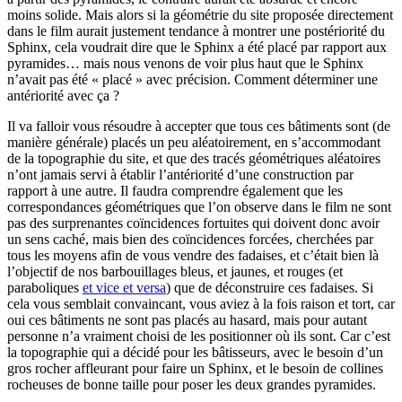
moins solide. Mais alors si la géométrie du site proposée directement
dans le film aurait justement tendance à montrer une postériorité du
Sphinx, cela voudrait dire que le Sphinx a été placé par rapport aux
pyramides… mais nous venons de voir plus haut que le Sphinx
n’avait pas été « placé » avec précision. Comment déterminer une
antériorité avec ça ?
Il va falloir vous résoudre à accepter que tous ces bâtiments sont (de
manière générale) placés un peu aléatoirement, en s’accommodant
de la topographie du site, et que des tracés géométriques aléatoires
n’ont jamais servi à établir l’antériorité d’une construction par
rapport à une autre. Il faudra comprendre également que les
correspondances géométriques que l’on observe dans le film ne sont
pas des surprenantes coïncidences fortuites qui doivent donc avoir
un sens caché, mais bien des coïncidences forcées, cherchées par
tous les moyens afin de vous vendre des fadaises, et c’était bien là
l’objectif de nos barbouillages bleus, et jaunes, et rouges (et
paraboliques
et vice et versa
) que de déconstruire ces fadaises. Si
cela vous semblait convaincant, vous aviez à la fois raison et tort, car
oui ces bâtiments ne sont pas placés au hasard, mais pour autant
personne n’a vraiment choisi de les positionner où ils sont. Car c’est
la topographie qui a décidé pour les bâtisseurs, avec le besoin d’un
gros rocher affleurant pour faire un Sphinx, et le besoin de collines
rocheuses de bonne taille pour poser les deux grandes pyramides.