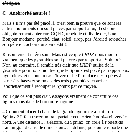
d’origine.
C - Antériorité assurée !
Mais s’il n’a pas été placé là, c’est bien la preuve que ce sont les
autres monuments qui sont placés par rapport à lui, il est donc
obligatoirement antérieur, CQFD, rebelotte et dix de der, Uno,
Bonjour madame, perché, chat, soleil, sirop, pas l’droit d’retoucher
son père et cochon qui s’en dédit !!
Raisonnement intéressant. Mais est-ce que
LRDP
nous montre
vraiment que les pyramides sont placées par rapport au Sphinx ?
Non, au contraire, il semble très clair que
LRDP
utilise de la
géométrie pour nous montrer que le Sphinx est placé par rapport aux
pyramides, et en aucun cas l’inverse. Le film place des repères à
partir des bases et sommets des trois pyramides, et arrive
laborieusement à recouper le Sphinx par ce moyen.
Pour que ce soit plus clair, essayons vraiment de construire ces
figures mais dans le bon ordre logique :
–
Comment placer la base de la grande pyramide à partir du
Sphinx ? Il faut tracer un trait parfaitement orienté nord-sud, vers le
nord. A une distance… aléatoire, du Sphinx, on colle à l’ouest du
trait un grand carré de dimension… indéfinie, puis on le reporte une