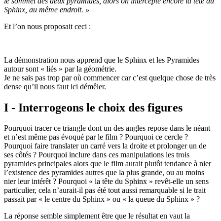
le sommet des deux pyramides, alors on intercepte encore la tête du
Sphinx, au même endroit. »
Et l’on nous proposait ceci :
La démonstration nous apprend que le Sphinx et les Pyramides
autour sont « liés » par la géométrie.
Je ne sais pas trop par où commencer car c’est quelque chose de très
dense qu’il nous faut ici démêler.
I - Interrogeons le choix des figures
Pourquoi tracer ce triangle dont un des angles repose dans le néant
et n’est même pas évoqué par le film ? Pourquoi ce cercle ?
Pourquoi faire translater un carré vers la droite et prolonger un de
ses côtés ? Pourquoi inclure dans ces manipulations les trois
pyramides principales alors que le film aurait plutôt tendance à nier
l’existence des pyramides autres que la plus grande, ou au moins
nier leur intérêt ? Pourquoi « la tête du Sphinx » revêt-elle un sens
particulier, cela n’aurait-il pas été tout aussi remarquable si le trait
passait par « le centre du Sphinx » ou « la queue du Sphinx » ?
La réponse semble simplement être que le résultat en vaut la