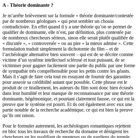
A - Théorie dominante ?
Je m’arrête brièvement sur la formule « théorie dominante/contestée
par de nombreux géologues » qui peut sembler un chouia
contradictoire. En effet quand il y a une théorie qu’on se permet de
qualifier de dominante, elle n’est, par définition, plus contestée par
de nombreux chercheurs sérieux, sinon elle serait plutôt qualifiée de
« discutée », « controversée » ou au pire « la mieux admise ». Cette
formulation traduit simplement la dichotomie du film – et de
l’archéologie alternative bien souvent – qui est de se décrire comme
victime d’un système intellectuel sclérosé et tout puissant, de se
victimiser pour gagner facilement une partie du public par une forme
de sympathie très compréhensible pour les petits contre les géants.
Mais il s’agit de faire cela tout en essayant de fournir des garanties
pour asseoir sa crédibilité autant que possible. Cette phrase est le
produit de ce tiraillement, les auteurs du film sont donc bien écrasés
dans leur humilité et leur manque de reconnaissance par une théorie
dominante, hégémonique, et pourtant clairement fausse, ce qui est la
preuve que le système est pourri. Et ils ont également avec eux une
partie notable de la recherche académique, ce qui est bien la preuve
qu’ils ont raison.
Pour le formuler autrement, les archéologues romantiques rejettent
en bloc tous les travaux de recherche du domaine et dénigrent les
chercheurs en les qualifiant de menteurs ou de gardiens du temple.