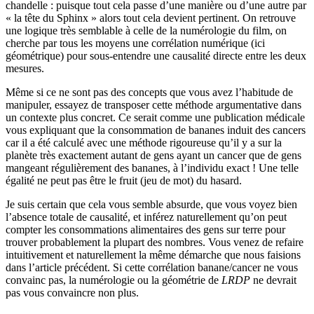
chandelle : puisque tout cela passe d’une manière ou d’une autre par
« la tête du Sphinx » alors tout cela devient pertinent. On retrouve
une logique très semblable à celle de la numérologie du film, on
cherche par tous les moyens une corrélation numérique (ici
géométrique) pour sous-entendre une causalité directe entre les deux
mesures.
Même si ce ne sont pas des concepts que vous avez l’habitude de
manipuler, essayez de transposer cette méthode argumentative dans
un contexte plus concret. Ce serait comme une publication médicale
vous expliquant que la consommation de bananes induit des cancers
car il a été calculé avec une méthode rigoureuse qu’il y a sur la
planète très exactement autant de gens ayant un cancer que de gens
mangeant régulièrement des bananes, à l’individu exact ! Une telle
égalité ne peut pas être le fruit (jeu de mot) du hasard.
Je suis certain que cela vous semble absurde, que vous voyez bien
l’absence totale de causalité, et inférez naturellement qu’on peut
compter les consommations alimentaires des gens sur terre pour
trouver probablement la plupart des nombres. Vous venez de refaire
intuitivement et naturellement la même démarche que nous faisions
dans l’article précédent. Si cette corrélation banane/cancer ne vous
convainc pas, la numérologie ou la géométrie de
LRDP
ne devrait
pas vous convaincre non plus.