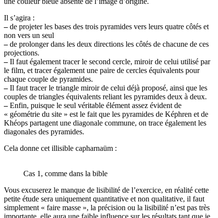
une couleur bleue absente de l’image d’origine.
Il s’agira :
–
de projeter les bases des trois pyramides vers leurs quatre côtés et
non vers un seul
–
de prolonger dans les deux directions les côtés de chacune de ces
projections.
–
Il faut également tracer le second cercle, miroir de celui utilisé par
le film, et tracer également une paire de cercles équivalents pour
chaque couple de pyramides.
–
Il faut tracer le triangle miroir de celui déjà proposé, ainsi que les
couples de triangles équivalents reliant les pyramides deux à deux.
–
Enfin, puisque le seul véritable élément assez évident de
« géométrie du site » est le fait que les pyramides de Képhren et de
Khéops partagent une diagonale commune, on trace également les
diagonales des pyramides.
Cela donne cet illisible capharnaüm :
Cas 1, comme dans la bible
Vous excuserez le manque de lisibilité de l’exercice, en réalité cette
petite étude sera uniquement quantitative et non qualitative, il faut
simplement « faire masse », la précision ou la lisibilité n’est pas très
importante, elle aura une faible influence sur les résultats tant que je