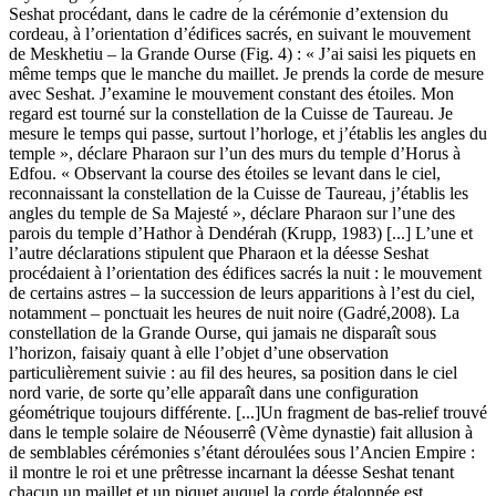
Seshat procédant, dans le cadre de la cérémonie d’extension du
cordeau, à l’orientation d’édifices sacrés, en suivant le mouvement
de Meskhetiu – la Grande Ourse (Fig. 4) : « J’ai saisi les piquets en
même temps que le manche du maillet. Je prends la corde de mesure
avec Seshat. J’examine le mouvement constant des étoiles. Mon
regard est tourné sur la constellation de la Cuisse de Taureau. Je
mesure le temps qui passe, surtout l’horloge, et j’établis les angles du
temple », déclare Pharaon sur l’un des murs du temple d’Horus à
Edfou. « Observant la course des étoiles se levant dans le ciel,
reconnaissant la constellation de la Cuisse de Taureau, j’établis les
angles du temple de Sa Majesté », déclare Pharaon sur l’une des
parois du temple d’Hathor à Dendérah (Krupp, 1983) [...] L’une et
l’autre déclarations stipulent que Pharaon et la déesse Seshat
procédaient à l’orientation des édifices sacrés la nuit : le mouvement
de certains astres – la succession de leurs apparitions à l’est du ciel,
notamment – ponctuait les heures de nuit noire (Gadré,2008). La
constellation de la Grande Ourse, qui jamais ne disparaît sous
l’horizon, faisaiy quant à elle l’objet d’une observation
particulièrement suivie : au fil des heures, sa position dans le ciel
nord varie, de sorte qu’elle apparaît dans une configuration
géométrique toujours différente. [...]Un fragment de bas-relief trouvé
dans le temple solaire de Néouserrê (Vème dynastie) fait allusion à
de semblables cérémonies s’étant déroulées sous l’Ancien Empire :
il montre le roi et une prêtresse incarnant la déesse Seshat tenant
chacun un maillet et un piquet auquel la corde étalonnée est