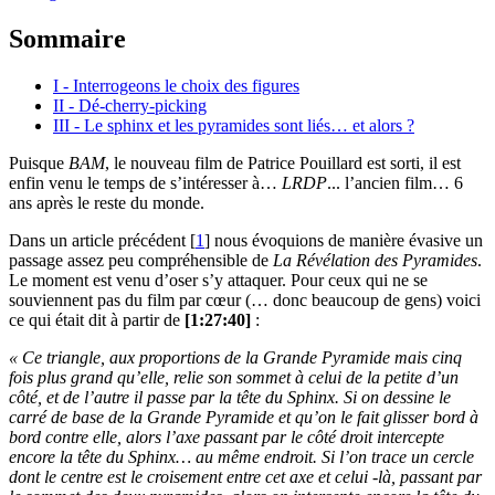
Sommaire
I - Interrogeons le choix des figures
II - Dé-cherry-picking
III - Le sphinx et les pyramides sont liés… et alors ?
Puisque
BAM
, le nouveau film de Patrice Pouillard est sorti, il est
enfin venu le temps de s’intéresser à…
LRDP
... l’ancien film… 6
ans après le reste du monde.
Dans un article précédent
[
1
]
nous évoquions de manière évasive un
passage assez peu compréhensible de
La Révélation des Pyramides
.
Le moment est venu d’oser s’y attaquer. Pour ceux qui ne se
souviennent pas du film par cœur (… donc beaucoup de gens) voici
ce qui était dit à partir de
[1:27:40]
:
« Ce triangle, aux proportions de la Grande Pyramide mais cinq
fois plus grand qu’elle, relie son sommet à celui de la petite d’un
côté, et de l’autre il passe par la tête du Sphinx. Si on dessine le
carré de base de la Grande Pyramide et qu’on le fait glisser bord à
bord contre elle, alors l’axe passant par le côté droit intercepte
encore la tête du Sphinx… au même endroit. Si l’on trace un cercle
dont le centre est le croisement entre cet axe et celui -là, passant par