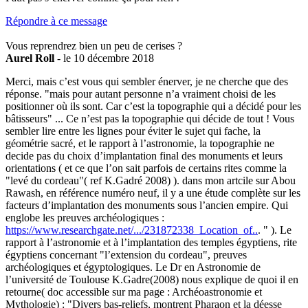
Répondre à ce message
Vous reprendrez bien un peu de cerises ?
Aurel Roll
- le 10 décembre 2018
Merci, mais c’est vous qui sembler énerver, je ne cherche que des
réponse. "mais pour autant personne n’a vraiment choisi de les
positionner où ils sont. Car c’est la topographie qui a décidé pour les
bâtisseurs" ... Ce n’est pas la topographie qui décide de tout ! Vous
sembler lire entre les lignes pour éviter le sujet qui fache, la
géométrie sacré, et le rapport à l’astronomie, la topographie ne
decide pas du choix d’implantation final des monuments et leurs
orientations ( et ce que l’on sait parfois de certains rites comme la
"levé du cordeau"( ref K.Gadré 2008) ). dans mon artcile sur Abou
Rawash, en référence numéro neuf, il y a une étude complète sur les
facteurs d’implantation des monuments sous l’ancien empire. Qui
englobe les preuves archéologiques :
https://www.researchgate.net/.../231872338_Location_of..
. " ). Le
rapport à l’astronomie et à l’implantation des temples égyptiens, rite
égyptiens concernant "l’extension du cordeau", preuves
archéologiques et égyptologiques. Le Dr en Astronomie de
l’université de Toulouse K.Gadre(2008) nous explique de quoi il en
retourne( doc accessible sur ma page : Archéoastronomie et
Mythologie) : "Divers bas-reliefs, montrent Pharaon et la déesse