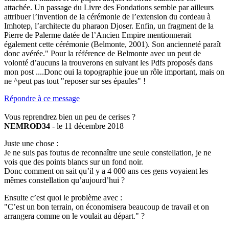
attachée. Un passage du Livre des Fondations semble par ailleurs
attribuer l’invention de la cérémonie de l’extension du cordeau à
Imhotep, l’architecte du pharaon Djoser. Enfin, un fragment de la
Pierre de Palerme datée de l’Ancien Empire mentionnerait
également cette cérémonie (Belmonte, 2001). Son ancienneté paraît
donc avérée." Pour la référence de Belmonte avec un peut de
volonté d’aucuns la trouverons en suivant les Pdfs proposés dans
mon post ....Donc oui la topographie joue un rôle important, mais on
ne ^peut pas tout "reposer sur ses épaules" !
Répondre à ce message
Vous reprendrez bien un peu de cerises ?
NEMROD34
- le 11 décembre 2018
Juste une chose :
Je ne suis pas foutus de reconnaître une seule constellation, je ne
vois que des points blancs sur un fond noir.
Donc comment on sait qu’il y a 4 000 ans ces gens voyaient les
mêmes constellation qu’aujourd’hui ?
Ensuite c’est quoi le problème avec :
"C’est un bon terrain, on économisera beaucoup de travail et on
arrangera comme on le voulait au départ." ?