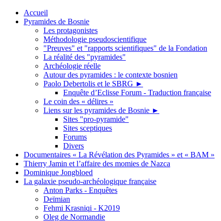
Accueil
Pyramides de Bosnie
Les protagonistes
Méthodologie pseudoscientifique
"Preuves" et "rapports scientifiques" de la Fondation
La réalité des "pyramides"
Archéologie réelle
Autour des pyramides : le contexte bosnien
Paolo Debertolis et le SBRG
►
Enquête d’Eclisse Forum - Traduction française
Le coin des « délires »
Liens sur les pyramides de Bosnie
►
Sites "pro-pyramide"
Sites sceptiques
Forums
Divers
Documentaires « La Révélation des Pyramides » et « BAM »
Thierry Jamin et l’affaire des momies de Nazca
Dominique Jongbloed
La galaxie pseudo-archéologique française
Anton Parks - Enquêtes
Deïmian
Fehmi Krasniqi - K2019
Oleg de Normandie