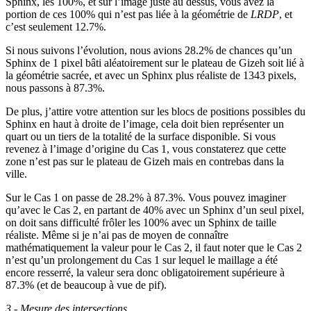
Sphinx, les 100%, et sur l’image juste au dessus, vous avez la
portion de ces 100% qui n’est pas liée à la géométrie de
LRDP
, et
c’est seulement 12.7%.
Si nous suivons l’évolution, nous avions 28.2% de chances qu’un
Sphinx de 1 pixel bâti aléatoirement sur le plateau de Gizeh soit lié à
la géométrie sacrée, et avec un Sphinx plus réaliste de 1343 pixels,
nous passons à 87.3%.
De plus, j’attire votre attention sur les blocs de positions possibles du
Sphinx en haut à droite de l’image, cela doit bien représenter un
quart ou un tiers de la totalité de la surface disponible. Si vous
revenez à l’image d’origine du Cas 1, vous constaterez que cette
zone n’est pas sur le plateau de Gizeh mais en contrebas dans la
ville.
Sur le Cas 1 on passe de 28.2% à 87.3%. Vous pouvez imaginer
qu’avec le Cas 2, en partant de 40% avec un Sphinx d’un seul pixel,
on doit sans difficulté frôler les 100% avec un Sphinx de taille
réaliste. Même si je n’ai pas de moyen de connaître
mathématiquement la valeur pour le Cas 2, il faut noter que le Cas 2
n’est qu’un prolongement du Cas 1 sur lequel le maillage a été
encore resserré, la valeur sera donc obligatoirement supérieure à
87.3% (et de beaucoup à vue de pif).
3 - Mesure des intersections