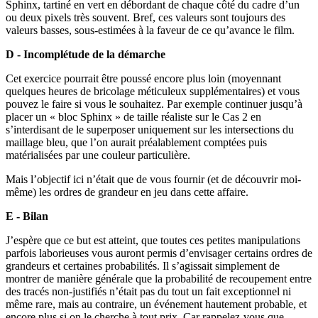
Sphinx, tartiné en vert en débordant de chaque côté du cadre d’un
ou deux pixels très souvent. Bref, ces valeurs sont toujours des
valeurs basses, sous-estimées à la faveur de ce qu’avance le film.
D - Incomplétude de la démarche
Cet exercice pourrait être poussé encore plus loin (moyennant
quelques heures de bricolage méticuleux supplémentaires) et vous
pouvez le faire si vous le souhaitez. Par exemple continuer jusqu’à
placer un « bloc Sphinx » de taille réaliste sur le Cas 2 en
s’interdisant de le superposer uniquement sur les intersections du
maillage bleu, que l’on aurait préalablement comptées puis
matérialisées par une couleur particulière.
Mais l’objectif ici n’était que de vous fournir (et de découvrir moi-
même) les ordres de grandeur en jeu dans cette affaire.
E - Bilan
J’espère que ce but est atteint, que toutes ces petites manipulations
parfois laborieuses vous auront permis d’envisager certains ordres de
grandeurs et certaines probabilités. Il s’agissait simplement de
montrer de manière générale que la probabilité de recoupement entre
des tracés non-justifiés n’était pas du tout un fait exceptionnel ni
même rare, mais au contraire, un événement hautement probable, et
encore plus si on le cherche à tout prix. Car rappelez-vous que