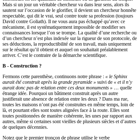
Mais si un jour un véritable chercheur va dans leur sens, alors ils
sautent sur l’occasion de le glorifier, il devient un chercheur honnête
respectable, qui dit le vrai, seul contre toute sa profession (toujours
David contre Goliath). Il ne vous aura pas échappé qu’avec ce
mécanisme, il est systématiquement impossible de modifier ses
connaissances lorsque l’on se trompe. La qualité d’une recherche ou
d’un chercheur n’est plus indexée sur la rigueur de son protocole, de
ses déductions, la reproductibilité de son travail, mais uniquement
sur le résultat qu’il obtient et auquel on souhaitait préalablement
arriver. C’est le contraire de la démarche scientifique.
B - Construction ?
Fermons cette parenthèse, continuons notre phrase :
« le Sphinx
aurait été construit après la grande pyramide »
suivi de
« et il n’y
aurait donc pas de relation entre ces deux monuments »
… quelle
étrange idée. Pourquoi un bâtiment construit après un autre
justifierait une absence de relation entre les deux ? Dans ma rue,
toutes les maisons n’ont pas été construites en même temps, loin de
là, et pourtant elles sont toutes alignées face à la route. Elles sont
toutes positionnées de manière cohérente, les unes par rapport aux
autres, même si certaines sont vieilles de plusieurs siècles et d’autres
de quelques décennies.
Notez que le premier tronçon de phrase utilise le verbe