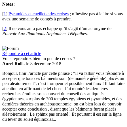
Notes :
[
1
]
Pyramides et cueillette des cerises
; n’hésitez pas à le lire si vous
avez une semaine de congés à prendre.
[
2
]
Il ne vous aura pas échappé qu’il s’agit d’un acronyme de
Pouvoir Aux Illuminatis Neptuniens Télépathes
.
Répondre à cet article
Vous reprendrez bien un peu de cerises ?
Aurel Roll
- le 8 décembre 2018
Bonjour, finir l’article par cette phrase : "Il va falloir vous résoudre à
accepter que tous ces bâtiments sont (de manière générale) placés un
peu aléatoirement", c’est trompeur et possiblement faux ! Il faut faire
attention en affirmant de tel chose. J’ai montré les dernières
recherches érudites sous couvert du conseil des antiquités
égyptiennes, sur plus de 300 temples égyptiens et pyramides, et des
dernières théories en archéoastronomie, on est bien loin de pouvoir
accepter cette conclusion , disant que les bâtiments furent placés
aléatoirement ! Le sphinx pas orienté ! Et pourtant il est sur la ligne
du lever du soleil équinoxial...