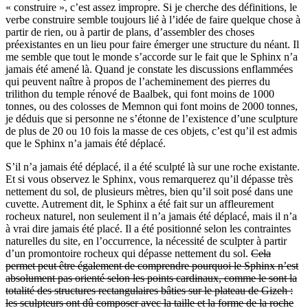
« construire », c’est assez impropre. Si je cherche des définitions, le
verbe construire semble toujours lié à l’idée de faire quelque chose à
partir de rien, ou à partir de plans, d’assembler des choses
préexistantes en un lieu pour faire émerger une structure du néant. Il
me semble que tout le monde s’accorde sur le fait que le Sphinx n’a
jamais été amené là. Quand je constate les discussions enflammées
qui peuvent naître à propos de l’acheminement des pierres du
trilithon du temple rénové de Baalbek, qui font moins de 1000
tonnes, ou des colosses de Memnon qui font moins de 2000 tonnes,
je déduis que si personne ne s’étonne de l’existence d’une sculpture
de plus de 20 ou 10 fois la masse de ces objets, c’est qu’il est admis
que le Sphinx n’a jamais été déplacé.
S’il n’a jamais été déplacé, il a été sculpté là sur une roche existante.
Et si vous observez le Sphinx, vous remarquerez qu’il dépasse très
nettement du sol, de plusieurs mètres, bien qu’il soit posé dans une
cuvette. Autrement dit, le Sphinx a été fait sur un affleurement
rocheux naturel, non seulement il n’a jamais été déplacé, mais il n’a
à vrai dire jamais été placé. Il a été positionné selon les contraintes
naturelles du site, en l’occurrence, la nécessité de sculpter à partir
d’un promontoire rocheux qui dépasse nettement du sol.
Cela
permet peut être également de comprendre pourquoi le Sphinx n’est
absolument pas orienté selon les points cardinaux, comme le sont la
totalité des structures rectangulaires bâties sur le plateau de Gizeh :
les sculpteurs ont dû composer avec la taille et la forme de la roche