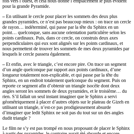
fois vers l’ouest, et cela nous donne l’emplacement le plus évident
pour la grande Pyramide.
–
En utilisant le cercle pour placer les sommets des deux plus
grandes pyramides, ce n’est pas beaucoup mieux : on trace un cercle
de rayon… indéterminé, qui passe par la tête du Sphinx en un
point… quelconque, sans aucune orientation particulière selon les
points cardinaux. Puis, dans ce cercle, on construis deux axes
perpendiculaires qui eux sont alignés sur les points cardinaux, et
nous permettent de trouver les sommets de mes deux pyramides par
lesquels le cercle passera également.
–
Et enfin, avec le triangle, c’est encore pire. On trace un segment
d’un angle quelconque par rapport aux points cardinaux, d’une
longueur totalement non-explicable, et qui passe par la tête du
Sphinx, en un endroit totalement quelconque du segment. Puis on
reporte ce segment afin d’obtenir un triangle isocèle dont deux
angles seront les sommets de deux pyramides, et le troisième… du
rien. S’il fallait un seul instant imaginer que le Sphinx a servi
géométriquement à placer d’autres objets sur le plateau de Gizeh en
utilisant un triangle, n’est-ce pas prodigieusement absurde
d’imaginer que ledit Sphinx ne soit pas du tout sur un des angles
dudit triangle ?
Le film ne s’y est pas trompé en nous proposant de placer le Sphinx
à partir des pyramides, le contraire aurait été absurde et encore