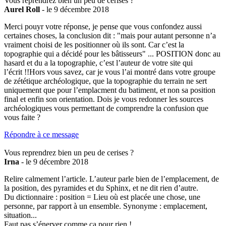
Vous reprendrez bien un peu de cerises ?
Aurel Roll
- le 9 décembre 2018
Merci pouyr votre réponse, je pense que vous confondez aussi
certaines choses, la conclusion dit : "mais pour autant personne n’a
vraiment choisi de les positionner où ils sont. Car c’est la
topographie qui a décidé pour les bâtisseurs" ... POSITION donc au
hasard et du a la topographie, c’est l’auteur de votre site qui
l’écrit !!Hors vous savez, car je vous l’ai montré dans votre groupe
de zététique archéologique, que la topographie du terrain ne sert
uniquement que pour l’emplacment du batiment, et non sa position
final et enfin son orientation. Dois je vous redonner les sources
archéologiques vous permettant de comprendre la confusion que
vous faite ?
Répondre à ce message
Vous reprendrez bien un peu de cerises ?
Irna
- le 9 décembre 2018
Relire calmement l’article. L’auteur parle bien de l’emplacement, de
la position, des pyramides et du Sphinx, et ne dit rien d’autre.
Du dictionnaire : position = Lieu où est placée une chose, une
personne, par rapport à un ensemble. Synonyme : emplacement,
situation...
Faut pas s’énerver comme ça pour rien !