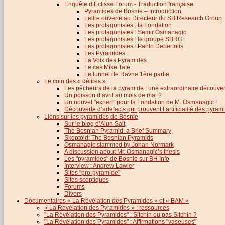
Enquête d’Eclisse Forum - Traduction française
Pyramides de Bosnie – Introduction
Lettre ouverte au Directeur du SB Research Group
Les protagonistes : la Fondation
Les protagonistes : Semir Osmanagic
Les protagonistes : le groupe SBRG
Les protagonistes : Paolo Debertolis
Les Pyramides
La Voix des Pyramides
Le cas Mike Tate
Le tunnel de Ravne 1ère partie
Le coin des « délires »
Les pêcheurs de la pyramide : une extraordinaire découver
Un poisson d’avril au mois de mai ?
Un nouvel "expert" pour la Fondation de M. Osmanagic !
Découverte d’artefacts qui prouvent l’artificialité des pyram
Liens sur les pyramides de Bosnie
Sur le blog d’Alun Salt
The Bosnian Pyramid: a Brief Summary
Skeptoid: The Bosnian Pyramids
Osmanagic slammed by Johan Normark
A discussion about Mr. Osmanagic’s thesis
Les "pyramides" de Bosnie sur BH Info
Interview : Andrew Lawler
Sites "pro-pyramide"
Sites sceptiques
Forums
Divers
Documentaires « La Révélation des Pyramides » et « BAM »
« La Révélation des Pyramides » : ressources
"La Révélation des Pyramides" : Sitchin ou pas Sitchin ?
"La Révélation des Pyramides" : Affirmations "vaseuses"