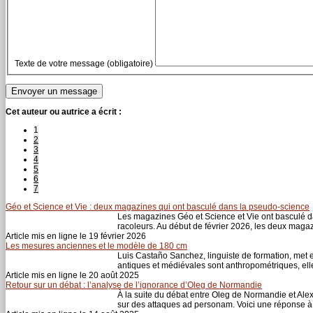
Texte de votre message (obligatoire)
Cet auteur ou autrice a écrit :
1
2
3
4
5
6
7
Géo et Science et Vie : deux magazines qui ont basculé dans la pseudo-science
Les magazines Géo et Science et Vie ont basculé da
racoleurs. Au début de février 2026, les deux magazi
Article mis en ligne le 19 février 2026
Les mesures anciennes et le modèle de 180 cm
Luis Castaño Sanchez, linguiste de formation, met 
antiques et médiévales sont anthropométriques, ell
Article mis en ligne le 20 août 2025
Retour sur un débat : l’analyse de l’ignorance d’Oleg de Normandie
À la suite du débat entre Oleg de Normandie et Al
sur des attaques ad personam. Voici une réponse à