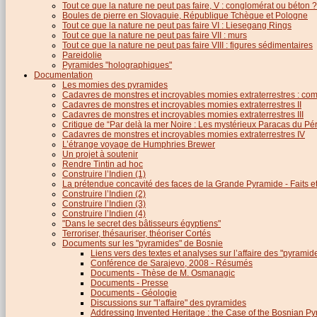
Tout ce que la nature ne peut pas faire, V : conglomérat ou béton ?
Boules de pierre en Slovaquie, République Tchèque et Pologne
Tout ce que la nature ne peut pas faire VI : Liesegang Rings
Tout ce que la nature ne peut pas faire VII : murs
Tout ce que la nature ne peut pas faire VIII : figures sédimentaires
Pareidolie
Pyramides "holographiques"
Documentation
Les momies des pyramides
Cadavres de monstres et incroyables momies extraterrestres : com
Cadavres de monstres et incroyables momies extraterrestres II
Cadavres de monstres et incroyables momies extraterrestres III
Critique de “Par delà la mer Noire : Les mystérieux Paracas du Pé
Cadavres de monstres et incroyables momies extraterrestres IV
L’étrange voyage de Humphries Brewer
Un projet à soutenir
Rendre Tintin ad hoc
Construire l’Indien (1)
La prétendue concavité des faces de la Grande Pyramide - Faits et 
Construire l’Indien (2)
Construire l’Indien (3)
Construire l’Indien (4)
"Dans le secret des bâtisseurs égyptiens"
Terroriser, thésauriser, théoriser Cortés
Documents sur les "pyramides" de Bosnie
Liens vers des textes et analyses sur l’affaire des "pyrami
Conférence de Sarajevo, 2008 - Résumés
Documents - Thèse de M. Osmanagic
Documents - Presse
Documents - Géologie
Discussions sur "l’affaire" des pyramides
Addressing Invented Heritage : the Case of the Bosnian P