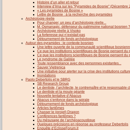
Histoire d’un aller et retour
Interview d’Irna sur les "Pyramides de Bosnie" (Décembre 
« Les pyramides de Bosnie »
Lettre de Bosnie : à la recherche des pyramides
Archéologie réelle
Pour changer, un peu d’archéologie réelle...
M. Osmanagic, défenseur du patrimoine national bosnien 
Archéologie réelle à Visoko
La forteresse qui n’existait pas
Détournement de fonds archéologique
Autour des pyramides : le contexte bosnien
Une lettre ouverte de la communauté scientifique bosnien
Ce que les institutions scientifiques de Bosnie pensent du
Ce que les institutions scientifiques de Bosnie pensent du p
Le syndrome de Galilée
Toute ressemblance avec des personnes existantes...
Sauver Vjetrenica
Une initiative pour alerter sur la crise des institutions cultu
Inondations
Paolo Debertolis et le SBRG
SB Research Group
Le dentiste, l’architecte, le contremaître et le responsable cl
Le dentiste et la moule géante
Nouvelle tentative d’Abacus
Abacus s’enfonce dans la spirale
Détournement de fonds archéologique
Articles fantômes
Chasser le (projet) Dragon
Conférences fantômes ?
Du mésusage de l’archéoacoustique
Quelques précisions en réponse au professeur Debertolis
Enquête d’EclisseForum.it