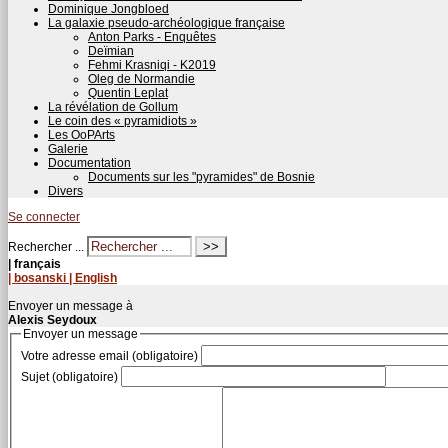
Dominique Jongbloed
La galaxie pseudo-archéologique française
Anton Parks - Enquêtes
Deïmian
Fehmi Krasniqi - K2019
Oleg de Normandie
Quentin Leplat
La révélation de Gollum
Le coin des « pyramidiots »
Les OoPArts
Galerie
Documentation
Documents sur les "pyramides" de Bosnie
Divers
Se connecter
Rechercher ...
| français
| bosanski
| English
Envoyer un message à
Alexis Seydoux
Envoyer un message
Votre adresse email (obligatoire)
Sujet (obligatoire)