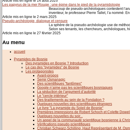
Article mis en ligne le 14 août 2025
Les papyrus de la mer Rouge : une épine dans le pied de la pyramidologie
Beaucoup de pseudo-archéologues contestent l’anal
inventeur, le professeur Pierre Tallet, l’a nommé. En e
Article mis en ligne le 2 mars 2025
Pseudo-archéologie, dialogue et censure
La sphère de la pseudo-archéologie use de méthodes
Selon ses tenants, les chercheurs, archéologues, hi
Article mis en ligne le 27 février 2025
Au menu
accueil
Pyramides de Bosnie
Des pyramides en Bosnie ? Introduction
Le cas des "pyramides" de Bosnie
Les protagonistes
Avant-propos
Semir Osmanagic
Des scientifiques "fantômes"
Google n’aime pas les scientifiques bosniaques
La séduction de l’argument d’autorité
Le "cercle intérieur"
Des tiraillements au sein de la Fondation ?
Quelques nouvelles des scientifiques étrangers
Le livre "La pyramide du Soleil de Bosnie"
Premières impressions de Robert Schoch et Colette Dowel
Quelques nouvelles du soir...
Un appel de la communauté scientifique bosnienne à Chris
Vérifications pseudo-scientifiques
Christian Schwarz-Schilling, Haut Représentant de M. Os