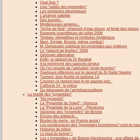
Quel âge ?
Une "vallée des pyramides"
Les sondages géologiques
L’analyse satellite
Des tunnels...
Mystérieuses sphères...
"Arche de Noé", réservoir d’eau douce, et fonte des glaces
Rapports scientifiques de juillet 2006
Tombes, mégalithes et symboles mystérieux
Mars, Egypte, Bosnie, même combat !
M. Osmanagic explique les pyramides aux visiteurs
Le "rapport de fouilles" 2006
Géologie alternative
Enfin, le rapport du Dr Barakat
A la recherche des rapports perdus
Où l’on reparle de l’alphabet "proto-bosnien"
Quelques réflexions sur le rapport du Dr Nabil Swelim
Tunnels, bois fossile et carbone 14
Couvrez ce rapport que je ne saurais voir...
Carbone 14 : le retour
Du mésusage de l’archéoacoustique
La réalité des "pyramides"
"No pyramids"
La "Pyramide du Soleil" - Visocica
La "Pyramide de la Lune" - Pljesevica
Géologie des "pyramides" de Bosnie
Encore des artefacts...
Boules de pierre : en France aussi !
Les constructeurs des "pyramides bosniennes" sont-ils pas
Histoires de béton
Le bout du tunnel ?
Les « pyramides » de Bosnie-Herzégovine : une affaire de