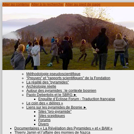
Aller au contenu
|
Aller à la recherche
|
Aller au pied de page
Méthodologie pseudoscientifique
"Preuves" et "rapports scientifiques" de la Fondation
La réalité des "pyramides"
Archéologie réelle
Autour des pyramides : le contexte bosnien
Paolo Debertolis et le SBRG
►
Enquête d’Eclisse Forum - Traduction française
Le coin des « délires »
Liens sur les pyramides de Bosnie
►
Sites "pro-pyramide"
Sites sceptiques
Forums
Divers
Documentaires « La Révélation des Pyramides » et « BAM »
Thierry Jamin et l’affaire des momies de Nazca