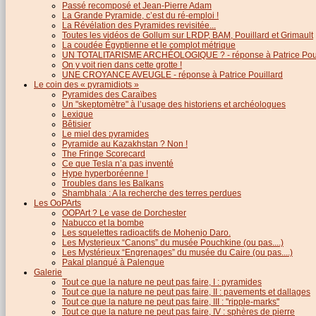
Passé recomposé et Jean-Pierre Adam
La Grande Pyramide, c’est du ré-emploi !
La Révélation des Pyramides revisitée...
Toutes les vidéos de Gollum sur LRDP, BAM, Pouillard et Grimault
La coudée Égyptienne et le complot métrique
UN TOTALITARISME ARCHÉOLOGIQUE ? - réponse à Patrice Poui
On y voit rien dans cette grotte !
UNE CROYANCE AVEUGLE - réponse à Patrice Pouillard
Le coin des « pyramidiots »
Pyramides des Caraïbes
Un "skeptomètre" à l’usage des historiens et archéologues
Lexique
Bêtisier
Le miel des pyramides
Pyramide au Kazakhstan ? Non !
The Fringe Scorecard
Ce que Tesla n’a pas inventé
Hype hyperboréenne !
Troubles dans les Balkans
Shambhala : A la recherche des terres perdues
Les OoPArts
OOPArt ? Le vase de Dorchester
Nabucco et la bombe
Les squelettes radioactifs de Mohenjo Daro.
Les Mysterieux “Canons” du musée Pouchkine (ou pas....)
Les Mystérieux “Engrenages” du musée du Caire (ou pas....)
Pakal planqué à Palenque
Galerie
Tout ce que la nature ne peut pas faire, I : pyramides
Tout ce que la nature ne peut pas faire, II : pavements et dallages
Tout ce que la nature ne peut pas faire, III : "ripple-marks"
Tout ce que la nature ne peut pas faire, IV : sphères de pierre