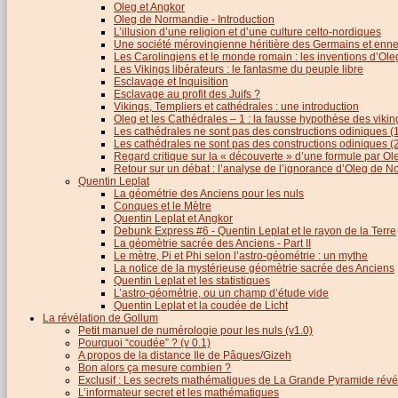
Oleg et Angkor
Oleg de Normandie - Introduction
L’illusion d’une religion et d’une culture celto-nordiques
Une société mérovingienne héritière des Germains et en
Les Carolingiens et le monde romain : les inventions d’O
Les Vikings libérateurs : le fantasme du peuple libre
Esclavage et Inquisition
Esclavage au profit des Juifs ?
Vikings, Templiers et cathédrales : une introduction
Oleg et les Cathédrales – 1 : la fausse hypothèse des viki
Les cathédrales ne sont pas des constructions odiniques (
Les cathédrales ne sont pas des constructions odiniques (
Regard critique sur la « découverte » d’une formule par 
Retour sur un débat : l’analyse de l’ignorance d’Oleg de 
Quentin Leplat
La géométrie des Anciens pour les nuls
Conques et le Mètre
Quentin Leplat et Angkor
Debunk Express #6 - Quentin Leplat et le rayon de la Terre
La géomètrie sacrée des Anciens - Part II
Le mètre, Pi et Phi selon l’astro-géométrie : un mythe
La notice de la mystérieuse géomètrie sacrée des Anciens
Quentin Leplat et les statistiques
L’astro-géométrie, ou un champ d’étude vide
Quentin Leplat et la coudée de Licht
La révélation de Gollum
Petit manuel de numérologie pour les nuls (v1.0)
Pourquoi “coudée” ? (v 0.1)
A propos de la distance Ile de Pâques/Gizeh
Bon alors ça mesure combien ?
Exclusif : Les secrets mathématiques de La Grande Pyramide révél
L’informateur secret et les mathématiques