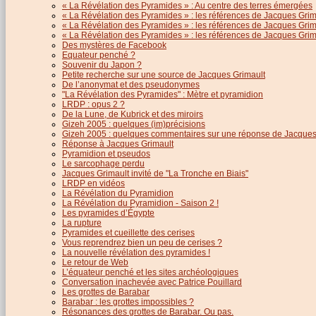
« La Révélation des Pyramides » : Au centre des terres émergées
« La Révélation des Pyramides » : les références de Jacques Grima
« La Révélation des Pyramides » : les références de Jacques Grimau
« La Révélation des Pyramides » : les références de Jacques Grimau
Des mystères de Facebook
Equateur penché ?
Souvenir du Japon ?
Petite recherche sur une source de Jacques Grimault
De l’anonymat et des pseudonymes
"La Révélation des Pyramides" : Mètre et pyramidion
LRDP : opus 2 ?
De la Lune, de Kubrick et des miroirs
Gizeh 2005 : quelques (im)précisions
Gizeh 2005 : quelques commentaires sur une réponse de Jacques
Réponse à Jacques Grimault
Pyramidion et pseudos
Le sarcophage perdu
Jacques Grimault invité de "La Tronche en Biais"
LRDP en vidéos
La Révélation du Pyramidion
La Révélation du Pyramidion - Saison 2 !
Les pyramides d’Égypte
La rupture
Pyramides et cueillette des cerises
Vous reprendrez bien un peu de cerises ?
La nouvelle révélation des pyramides !
Le retour de Web
L’équateur penché et les sites archéologiques
Conversation inachevée avec Patrice Pouillard
Les grottes de Barabar
Barabar : les grottes impossibles ?
Résonances des grottes de Barabar. Ou pas.