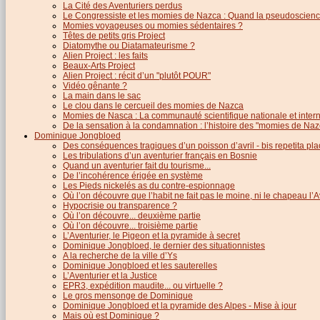
La Cité des Aventuriers perdus
Le Congressiste et les momies de Nazca : Quand la pseudoscience
Momies voyageuses ou momies sédentaires ?
Têtes de petits gris Project
Diatomythe ou Diatamateurisme ?
Alien Project : les faits
Beaux-Arts Project
Alien Project : récit d’un "plutôt POUR"
Vidéo gênante ?
La main dans le sac
Le clou dans le cercueil des momies de Nazca
Momies de Nasca : La communauté scientifique nationale et inter
De la sensation à la condamnation : l’histoire des "momies de Naz
Dominique Jongbloed
Des conséquences tragiques d’un poisson d’avril - bis repetita pla
Les tribulations d’un aventurier français en Bosnie
Quand un aventurier fait du tourisme...
De l’incohérence érigée en système
Les Pieds nickelés as du contre-espionnage
Où l’on découvre que l’habit ne fait pas le moine, ni le chapeau l’A
Hypocrisie ou transparence ?
Où l’on découvre... deuxième partie
Où l’on découvre... troisième partie
L’Aventurier, le Pigeon et la pyramide à secret
Dominique Jongbloed, le dernier des situationnistes
A la recherche de la ville d’Ys
Dominique Jongbloed et les sauterelles
L’Aventurier et la Justice
EPR3, expédition maudite... ou virtuelle ?
Le gros mensonge de Dominique
Dominique Jongbloed et la pyramide des Alpes - Mise à jour
Mais où est Dominique ?