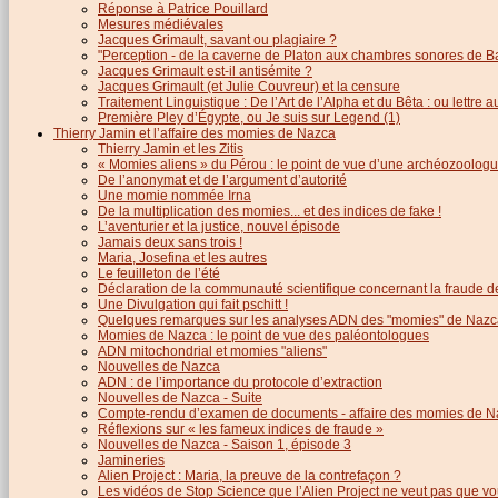
Réponse à Patrice Pouillard
Mesures médiévales
Jacques Grimault, savant ou plagiaire ?
"Perception - de la caverne de Platon aux chambres sonores de B
Jacques Grimault est-il antisémite ?
Jacques Grimault (et Julie Couvreur) et la censure
Traitement Linguistique : De l’Art de l’Alpha et du Bêta : ou lettre
Première Pley d’Égypte, ou Je suis sur Legend (1)
Thierry Jamin et l’affaire des momies de Nazca
Thierry Jamin et les Zitis
« Momies aliens » du Pérou : le point de vue d’une archéozoolog
De l’anonymat et de l’argument d’autorité
Une momie nommée Irna
De la multiplication des momies... et des indices de fake !
L’aventurier et la justice, nouvel épisode
Jamais deux sans trois !
Maria, Josefina et les autres
Le feuilleton de l’été
Déclaration de la communauté scientifique concernant la fraude d
Une Divulgation qui fait pschitt !
Quelques remarques sur les analyses ADN des "momies" de Nazc
Momies de Nazca : le point de vue des paléontologues
ADN mitochondrial et momies "aliens"
Nouvelles de Nazca
ADN : de l’importance du protocole d’extraction
Nouvelles de Nazca - Suite
Compte-rendu d’examen de documents - affaire des momies de N
Réflexions sur « les fameux indices de fraude »
Nouvelles de Nazca - Saison 1, épisode 3
Jamineries
Alien Project : Maria, la preuve de la contrefaçon ?
Les vidéos de Stop Science que l’Alien Project ne veut pas que vo