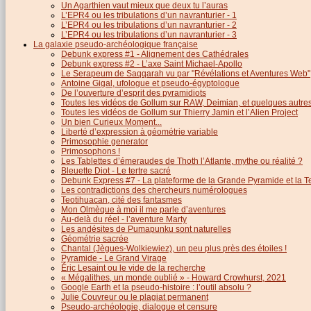
Un Agarthien vaut mieux que deux tu l’auras
L’EPR4 ou les tribulations d’un navranturier - 1
L’EPR4 ou les tribulations d’un navranturier - 2
L’EPR4 ou les tribulations d’un navranturier - 3
La galaxie pseudo-archéologique française
Debunk express #1 - Alignement des Cathédrales
Debunk express #2 - L’axe Saint Michael-Apollo
Le Serapeum de Saqqarah vu par "Révélations et Aventures Web"
Antoine Gigal, ufologue et pseudo-égyptologue
De l’ouverture d’esprit des pyramidiots
Toutes les vidéos de Gollum sur RAW, Deimian, et quelques autres.
Toutes les vidéos de Gollum sur Thierry Jamin et l’Alien Project
Un bien Curieux Moment...
Liberté d’expression à géométrie variable
Primosophie generator
Primosophons !
Les Tablettes d’émeraudes de Thoth l’Atlante, mythe ou réalité ?
Bleuette Diot - Le tertre sacré
Debunk Express #7 - La plateforme de la Grande Pyramide et la T
Les contradictions des chercheurs numérologues
Teotihuacan, cité des fantasmes
Mon Olmèque à moi il me parle d’aventures
Au-delà du réel - l’aventure Marty
Les andésites de Pumapunku sont naturelles
Géométrie sacrée
Chantal (Jègues-Wolkiewiez), un peu plus près des étoiles !
Pyramide - Le Grand Virage
Éric Lesaint ou le vide de la recherche
« Mégalithes, un monde oublié » - Howard Crowhurst, 2021
Google Earth et la pseudo-histoire : l’outil absolu ?
Julie Couvreur ou le plagiat permanent
Pseudo-archéologie, dialogue et censure