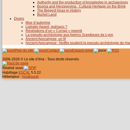
Authority and the production of knowledge in archaeology
Bosnia and Herzegovina : Cultural Heritage on the Brink
The Biggest Hoax In History
Buried Land
Divers
Mue d’automne
Liebster Award, quésaco ?
Révélations d’un « Conspi » repenti
La pseudo-archéologie aux Apéros Sceptiques de Lyon
Ancient Apocalypse, un fil
Ancient Apocalypse : Netflix soutient la pseudo-archéologie de H
Plan du site
Contact
Espace privé
2006-2026 © Le site d’Irna - Tous droits réservés
Réalisé sous
Habillage
ESCAL
5.5.22
Hébergeur :
Hostround