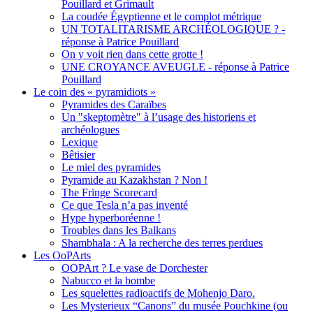
Pouillard et Grimault
La coudée Égyptienne et le complot métrique
UN TOTALITARISME ARCHÉOLOGIQUE ? -
réponse à Patrice Pouillard
On y voit rien dans cette grotte !
UNE CROYANCE AVEUGLE - réponse à Patrice
Pouillard
Le coin des « pyramidiots »
Pyramides des Caraïbes
Un "skeptomètre" à l’usage des historiens et
archéologues
Lexique
Bêtisier
Le miel des pyramides
Pyramide au Kazakhstan ? Non !
The Fringe Scorecard
Ce que Tesla n’a pas inventé
Hype hyperboréenne !
Troubles dans les Balkans
Shambhala : A la recherche des terres perdues
Les OoPArts
OOPArt ? Le vase de Dorchester
Nabucco et la bombe
Les squelettes radioactifs de Mohenjo Daro.
Les Mysterieux “Canons” du musée Pouchkine (ou