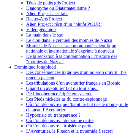
Têtes de petits gris Project
Diatomythe ou Diatamateurisme ?
Alien Project : les faits
Beaux-Arts Project
Alien Project : récit d’un "plutôt POUR"
Vidéo gênante ?
La main dans le sac
Le clou dans le cercueil des momies de Nazca
Momies de Nasca : La communauté scientifique
nationale et internationale s’exprime à nouveau
De la sensation à la condamnation : l’histoire des
"momies de Nazca"
Dominique Jongbloed
Des conséquences tragiques d’un poisson d’avril - bis
repetita placent
Les tribulations d’un aventurier français en Bosnie
Quand un aventurier fait du tourisme...
De l’incohérence érigée en système
Les Pieds nickelés as du contre-espionnage
Où l’on découvre que l’habit ne fait pas le moine, ni le
chapeau l’Aventurier
Hypocrisie ou transparence ?
Où l’on découvre... deuxième partie
Où l’on découvre... troisième partie
L’Aventurier, le Pigeon et la pyramide à secret