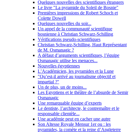
Quelques nouvelles des scientifiques étrangers
Le livre "La pyramide du Soleil de Bosnie"
Premières impressions de Robert Schoch et
Colette Dowell
Quelques nouvelles du soir...
Un appel de la communauté scientifique
bosnienne à Christian Schwarz-Schilling
Vérifications pseudo-scientifiques
Christian Schwarz-Schilling, Haut Représentant
de M. Osmanagic ?
A défaut d’arguments scientifiques, l’équipe
Osmanagic utilise les menaces...
Nouvelles égyptiennes
L’Académicien, les pyramides et la Lune
"Qu’est-il arrivé au journalisme objectif et
impartial ?"
Un de plus, un de moins...
Les Egyptiens et le théâtre de l’absurde de Semir
Osmanagic
Une remarquable équipe d’experts
Le dentiste, l’architecte, le contremaître et le
responsable clientèle...
Une académie peut en cacher une autre
Son Altesse Royale Mensur 1er ou : les
pyramides, la comète et la reine d’Angleterre