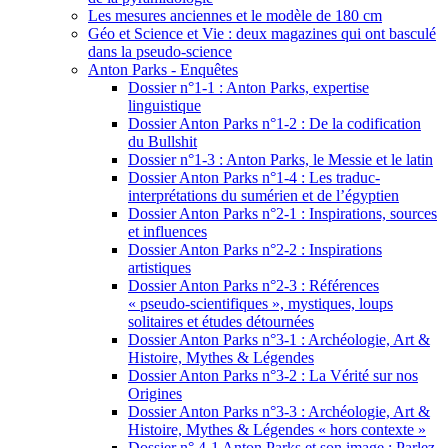
Les mesures anciennes et le modèle de 180 cm
Géo et Science et Vie : deux magazines qui ont basculé
dans la pseudo-science
Anton Parks - Enquêtes
Dossier n°1-1 : Anton Parks, expertise
linguistique
Dossier Anton Parks n°1-2 : De la codification
du Bullshit
Dossier n°1-3 : Anton Parks, le Messie et le latin
Dossier Anton Parks n°1-4 : Les traduc-
interprétations du sumérien et de l’égyptien
Dossier Anton Parks n°2-1 : Inspirations, sources
et influences
Dossier Anton Parks n°2-2 : Inspirations
artistiques
Dossier Anton Parks n°2-3 : Références
« pseudo-scientifiques », mystiques, loups
solitaires et études détournées
Dossier Anton Parks n°3-1 : Archéologie, Art &
Histoire, Mythes & Légendes
Dossier Anton Parks n°3-2 : La Vérité sur nos
Origines
Dossier Anton Parks n°3-3 : Archéologie, Art &
Histoire, Mythes & Légendes « hors contexte »
Dossier n° 4-1 Anton Parks et son image : Parlez-