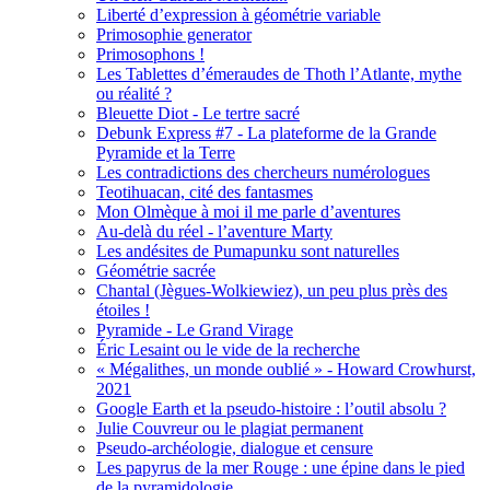
Liberté d’expression à géométrie variable
Primosophie generator
Primosophons !
Les Tablettes d’émeraudes de Thoth l’Atlante, mythe
ou réalité ?
Bleuette Diot - Le tertre sacré
Debunk Express #7 - La plateforme de la Grande
Pyramide et la Terre
Les contradictions des chercheurs numérologues
Teotihuacan, cité des fantasmes
Mon Olmèque à moi il me parle d’aventures
Au-delà du réel - l’aventure Marty
Les andésites de Pumapunku sont naturelles
Géométrie sacrée
Chantal (Jègues-Wolkiewiez), un peu plus près des
étoiles !
Pyramide - Le Grand Virage
Éric Lesaint ou le vide de la recherche
« Mégalithes, un monde oublié » - Howard Crowhurst,
2021
Google Earth et la pseudo-histoire : l’outil absolu ?
Julie Couvreur ou le plagiat permanent
Pseudo-archéologie, dialogue et censure
Les papyrus de la mer Rouge : une épine dans le pied
de la pyramidologie