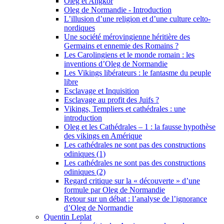
Oleg et Angkor
Oleg de Normandie - Introduction
L’illusion d’une religion et d’une culture celto-
nordiques
Une société mérovingienne héritière des
Germains et ennemie des Romains ?
Les Carolingiens et le monde romain : les
inventions d’Oleg de Normandie
Les Vikings libérateurs : le fantasme du peuple
libre
Esclavage et Inquisition
Esclavage au profit des Juifs ?
Vikings, Templiers et cathédrales : une
introduction
Oleg et les Cathédrales – 1 : la fausse hypothèse
des vikings en Amérique
Les cathédrales ne sont pas des constructions
odiniques (1)
Les cathédrales ne sont pas des constructions
odiniques (2)
Regard critique sur la « découverte » d’une
formule par Oleg de Normandie
Retour sur un débat : l’analyse de l’ignorance
d’Oleg de Normandie
Quentin Leplat