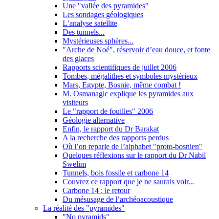
Une "vallée des pyramides"
Les sondages géologiques
L’analyse satellite
Des tunnels...
Mystérieuses sphères...
"Arche de Noé", réservoir d’eau douce, et fonte
des glaces
Rapports scientifiques de juillet 2006
Tombes, mégalithes et symboles mystérieux
Mars, Egypte, Bosnie, même combat !
M. Osmanagic explique les pyramides aux
visiteurs
Le "rapport de fouilles" 2006
Géologie alternative
Enfin, le rapport du Dr Barakat
A la recherche des rapports perdus
Où l’on reparle de l’alphabet "proto-bosnien"
Quelques réflexions sur le rapport du Dr Nabil
Swelim
Tunnels, bois fossile et carbone 14
Couvrez ce rapport que je ne saurais voir...
Carbone 14 : le retour
Du mésusage de l’archéoacoustique
La réalité des "pyramides"
"No pyramids"