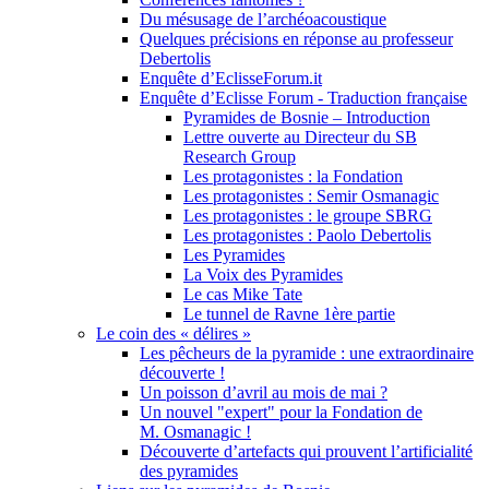
Du mésusage de l’archéoacoustique
Quelques précisions en réponse au professeur
Debertolis
Enquête d’EclisseForum.it
Enquête d’Eclisse Forum - Traduction française
Pyramides de Bosnie – Introduction
Lettre ouverte au Directeur du SB
Research Group
Les protagonistes : la Fondation
Les protagonistes : Semir Osmanagic
Les protagonistes : le groupe SBRG
Les protagonistes : Paolo Debertolis
Les Pyramides
La Voix des Pyramides
Le cas Mike Tate
Le tunnel de Ravne 1ère partie
Le coin des « délires »
Les pêcheurs de la pyramide : une extraordinaire
découverte !
Un poisson d’avril au mois de mai ?
Un nouvel "expert" pour la Fondation de
M. Osmanagic !
Découverte d’artefacts qui prouvent l’artificialité
des pyramides