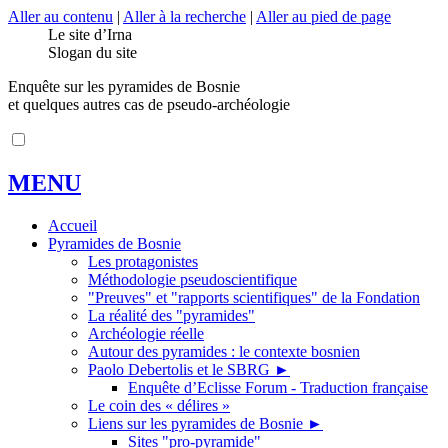
Aller au contenu
|
Aller à la recherche
|
Aller au pied de page
Le site d’Irna
Slogan du site
Enquête sur les pyramides de Bosnie
et quelques autres cas de pseudo-archéologie
MENU
Accueil
Pyramides de Bosnie
Les protagonistes
Méthodologie pseudoscientifique
"Preuves" et "rapports scientifiques" de la Fondation
La réalité des "pyramides"
Archéologie réelle
Autour des pyramides : le contexte bosnien
Paolo Debertolis et le SBRG
►
Enquête d’Eclisse Forum - Traduction française
Le coin des « délires »
Liens sur les pyramides de Bosnie
►
Sites "pro-pyramide"