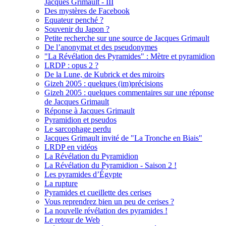
Jacques Grimault - III
Des mystères de Facebook
Equateur penché ?
Souvenir du Japon ?
Petite recherche sur une source de Jacques Grimault
De l’anonymat et des pseudonymes
"La Révélation des Pyramides" : Mètre et pyramidion
LRDP : opus 2 ?
De la Lune, de Kubrick et des miroirs
Gizeh 2005 : quelques (im)précisions
Gizeh 2005 : quelques commentaires sur une réponse
de Jacques Grimault
Réponse à Jacques Grimault
Pyramidion et pseudos
Le sarcophage perdu
Jacques Grimault invité de "La Tronche en Biais"
LRDP en vidéos
La Révélation du Pyramidion
La Révélation du Pyramidion - Saison 2 !
Les pyramides d’Égypte
La rupture
Pyramides et cueillette des cerises
Vous reprendrez bien un peu de cerises ?
La nouvelle révélation des pyramides !
Le retour de Web