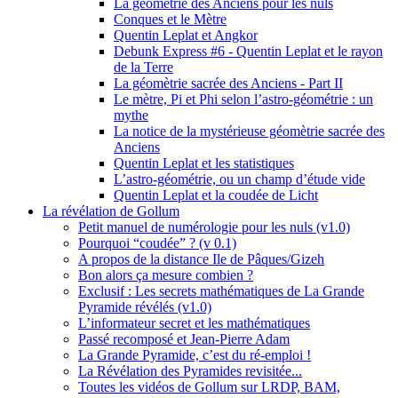
La géométrie des Anciens pour les nuls
Conques et le Mètre
Quentin Leplat et Angkor
Debunk Express #6 - Quentin Leplat et le rayon
de la Terre
La géomètrie sacrée des Anciens - Part II
Le mètre, Pi et Phi selon l’astro-géométrie : un
mythe
La notice de la mystérieuse géomètrie sacrée des
Anciens
Quentin Leplat et les statistiques
L’astro-géométrie, ou un champ d’étude vide
Quentin Leplat et la coudée de Licht
La révélation de Gollum
Petit manuel de numérologie pour les nuls (v1.0)
Pourquoi “coudée” ? (v 0.1)
A propos de la distance Ile de Pâques/Gizeh
Bon alors ça mesure combien ?
Exclusif : Les secrets mathématiques de La Grande
Pyramide révélés (v1.0)
L’informateur secret et les mathématiques
Passé recomposé et Jean-Pierre Adam
La Grande Pyramide, c’est du ré-emploi !
La Révélation des Pyramides revisitée...
Toutes les vidéos de Gollum sur LRDP, BAM,