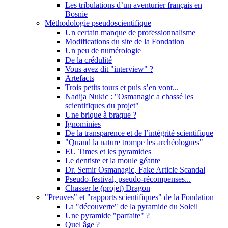
Les tribulations d’un aventurier français en
Bosnie
Méthodologie pseudoscientifique
Un certain manque de professionnalisme
Modifications du site de la Fondation
Un peu de numérologie
De la crédulité
Vous avez dit "interview" ?
Artefacts
Trois petits tours et puis s’en vont...
Nadija Nukic : "Osmanagic a chassé les
scientifiques du projet"
Une brique à braque ?
Ignominies
De la transparence et de l’intégrité scientifique
"Quand la nature trompe les archéologues"
EU Times et les pyramides
Le dentiste et la moule géante
Dr. Semir Osmanagic, Fake Article Scandal
Pseudo-festival, pseudo-récompenses...
Chasser le (projet) Dragon
"Preuves" et "rapports scientifiques" de la Fondation
La "découverte" de la pyramide du Soleil
Une pyramide "parfaite" ?
Quel âge ?