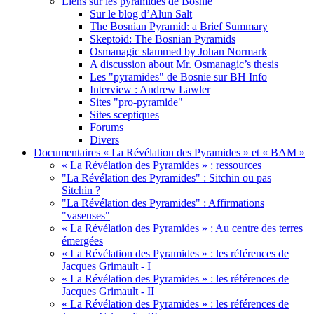
Liens sur les pyramides de Bosnie
Sur le blog d’Alun Salt
The Bosnian Pyramid: a Brief Summary
Skeptoid: The Bosnian Pyramids
Osmanagic slammed by Johan Normark
A discussion about Mr. Osmanagic’s thesis
Les "pyramides" de Bosnie sur BH Info
Interview : Andrew Lawler
Sites "pro-pyramide"
Sites sceptiques
Forums
Divers
Documentaires « La Révélation des Pyramides » et « BAM »
« La Révélation des Pyramides » : ressources
"La Révélation des Pyramides" : Sitchin ou pas
Sitchin ?
"La Révélation des Pyramides" : Affirmations
"vaseuses"
« La Révélation des Pyramides » : Au centre des terres
émergées
« La Révélation des Pyramides » : les références de
Jacques Grimault - I
« La Révélation des Pyramides » : les références de
Jacques Grimault - II
« La Révélation des Pyramides » : les références de