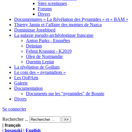
Sites sceptiques
Forums
Divers
Documentaires « La Révélation des Pyramides » et « BAM »
Thierry Jamin et l’affaire des momies de Nazca
Dominique Jongbloed
La galaxie pseudo-archéologique française
Anton Parks - Enquêtes
Deïmian
Fehmi Krasniqi - K2019
Oleg de Normandie
Quentin Leplat
La révélation de Gollum
Le coin des « pyramidiots »
Les OoPArts
Galerie
Documentation
Documents sur les "pyramides" de Bosnie
Divers
Se connecter
Rechercher ...
| français
| bosanski
| English