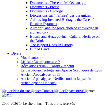
Documents - Thèse de M. Osmanagic
Documents - Presse
Documents - Géologie
Discussions sur "l’affaire" des pyramides
Addressing Invented Heritage : the Case of the
Bosnian Pyramids
Authority and the production of knowledge in
archaeology
Bosnia and Herzegovina : Cultural Heritage on
the Brink
The Biggest Hoax In History
Buried Land
Divers
Mue d’automne
Liebster Award, quésaco ?
Révélations d’un « Conspi » repenti
La pseudo-archéologie aux Apéros Sceptiques de Lyon
Ancient Apocalypse, un fil
Ancient Apocalypse : Netflix soutient la pseudo-
archéologie de Hancock
Plan du site
Contact
Espace privé
2006-2026 © Le site d’Irna - Tous droits réservés