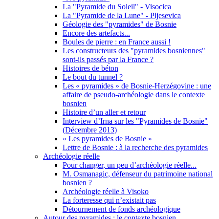
La "Pyramide du Soleil" - Visocica
La "Pyramide de la Lune" - Pljesevica
Géologie des "pyramides" de Bosnie
Encore des artefacts...
Boules de pierre : en France aussi !
Les constructeurs des "pyramides bosniennes"
sont-ils passés par la France ?
Histoires de béton
Le bout du tunnel ?
Les « pyramides » de Bosnie-Herzégovine : une
affaire de pseudo-archéologie dans le contexte
bosnien
Histoire d’un aller et retour
Interview d’Irna sur les "Pyramides de Bosnie"
(Décembre 2013)
« Les pyramides de Bosnie »
Lettre de Bosnie : à la recherche des pyramides
Archéologie réelle
Pour changer, un peu d’archéologie réelle...
M. Osmanagic, défenseur du patrimoine national
bosnien ?
Archéologie réelle à Visoko
La forteresse qui n’existait pas
Détournement de fonds archéologique
Autour des pyramides : le contexte bosnien