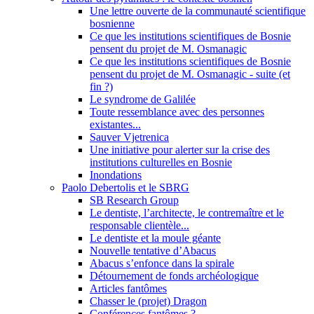
Une lettre ouverte de la communauté scientifique
bosnienne
Ce que les institutions scientifiques de Bosnie
pensent du projet de M. Osmanagic
Ce que les institutions scientifiques de Bosnie
pensent du projet de M. Osmanagic - suite (et
fin ?)
Le syndrome de Galilée
Toute ressemblance avec des personnes
existantes...
Sauver Vjetrenica
Une initiative pour alerter sur la crise des
institutions culturelles en Bosnie
Inondations
Paolo Debertolis et le SBRG
SB Research Group
Le dentiste, l’architecte, le contremaître et le
responsable clientèle...
Le dentiste et la moule géante
Nouvelle tentative d’Abacus
Abacus s’enfonce dans la spirale
Détournement de fonds archéologique
Articles fantômes
Chasser le (projet) Dragon
Conférences fantômes ?