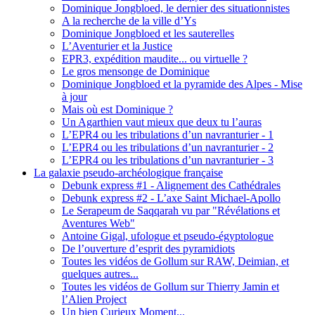
Dominique Jongbloed, le dernier des situationnistes
A la recherche de la ville d’Ys
Dominique Jongbloed et les sauterelles
L’Aventurier et la Justice
EPR3, expédition maudite... ou virtuelle ?
Le gros mensonge de Dominique
Dominique Jongbloed et la pyramide des Alpes - Mise
à jour
Mais où est Dominique ?
Un Agarthien vaut mieux que deux tu l’auras
L’EPR4 ou les tribulations d’un navranturier - 1
L’EPR4 ou les tribulations d’un navranturier - 2
L’EPR4 ou les tribulations d’un navranturier - 3
La galaxie pseudo-archéologique française
Debunk express #1 - Alignement des Cathédrales
Debunk express #2 - L’axe Saint Michael-Apollo
Le Serapeum de Saqqarah vu par "Révélations et
Aventures Web"
Antoine Gigal, ufologue et pseudo-égyptologue
De l’ouverture d’esprit des pyramidiots
Toutes les vidéos de Gollum sur RAW, Deimian, et
quelques autres...
Toutes les vidéos de Gollum sur Thierry Jamin et
l’Alien Project
Un bien Curieux Moment...