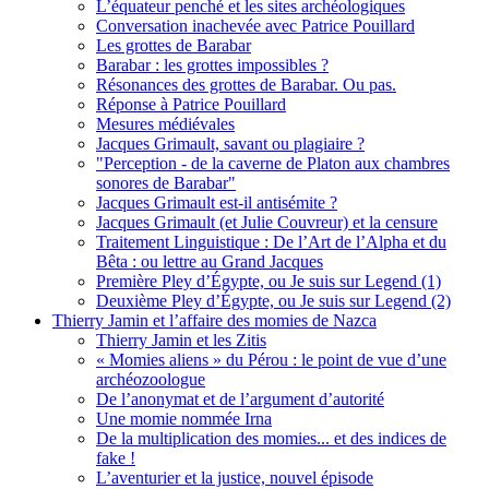
L’équateur penché et les sites archéologiques
Conversation inachevée avec Patrice Pouillard
Les grottes de Barabar
Barabar : les grottes impossibles ?
Résonances des grottes de Barabar. Ou pas.
Réponse à Patrice Pouillard
Mesures médiévales
Jacques Grimault, savant ou plagiaire ?
"Perception - de la caverne de Platon aux chambres
sonores de Barabar"
Jacques Grimault est-il antisémite ?
Jacques Grimault (et Julie Couvreur) et la censure
Traitement Linguistique : De l’Art de l’Alpha et du
Bêta : ou lettre au Grand Jacques
Première Pley d’Égypte, ou Je suis sur Legend (1)
Deuxième Pley d’Égypte, ou Je suis sur Legend (2)
Thierry Jamin et l’affaire des momies de Nazca
Thierry Jamin et les Zitis
« Momies aliens » du Pérou : le point de vue d’une
archéozoologue
De l’anonymat et de l’argument d’autorité
Une momie nommée Irna
De la multiplication des momies... et des indices de
fake !
L’aventurier et la justice, nouvel épisode