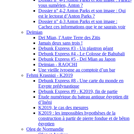
vous sumérien, Anton ?
Dossier n° 4-2 Anton Parks et son image : Qui
est le lectorat d’Anton Parks ?
Dossier n° 4-3 Anton Parks et son image :
Cachez ces informations que je ne saurais voir
Deïmian
Deï Mian, l’Autre Terre des Zitis
Jamais deux sans trois !
Debunk Express #3 - Un plastron géant
Debunk Express #4 - Le Colosse de Bahubali
Debunk Express #5 - Deï Mian au Japon
Deïmian - RAQCHI
Une vieille ivrogne au comptoir d’un bar
Fehmi Krasniqi - K2019
Debunk Express #8 - Une carte du monde en
Egypte prédynastique
Debunk Express #9 - K2019, fin de partie
Étude numérique du bateau antique égyptien dit
d’Inéni
K2019, le cas des mesures
K2019 : les impossibles hypothèses de la
construction à partir de pierre fondue et de béton
égyptien
Oleg de Normandie