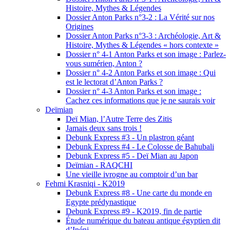
Histoire, Mythes & Légendes
Dossier Anton Parks n°3-2 : La Vérité sur nos
Origines
Dossier Anton Parks n°3-3 : Archéologie, Art &
Histoire, Mythes & Légendes « hors contexte »
Dossier n° 4-1 Anton Parks et son image : Parlez-
vous sumérien, Anton ?
Dossier n° 4-2 Anton Parks et son image : Qui
est le lectorat d’Anton Parks ?
Dossier n° 4-3 Anton Parks et son image :
Cachez ces informations que je ne saurais voir
Deïmian
Deï Mian, l’Autre Terre des Zitis
Jamais deux sans trois !
Debunk Express #3 - Un plastron géant
Debunk Express #4 - Le Colosse de Bahubali
Debunk Express #5 - Deï Mian au Japon
Deïmian - RAQCHI
Une vieille ivrogne au comptoir d’un bar
Fehmi Krasniqi - K2019
Debunk Express #8 - Une carte du monde en
Egypte prédynastique
Debunk Express #9 - K2019, fin de partie
Étude numérique du bateau antique égyptien dit
d’Inéni