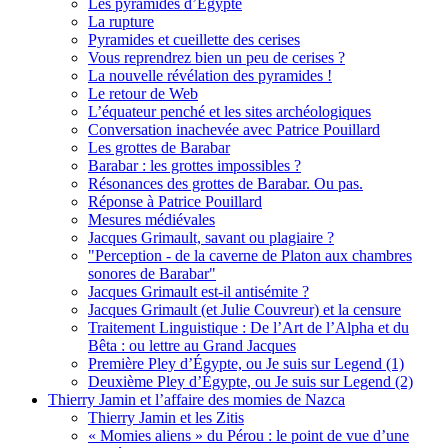
Les pyramides d’Égypte
La rupture
Pyramides et cueillette des cerises
Vous reprendrez bien un peu de cerises ?
La nouvelle révélation des pyramides !
Le retour de Web
L’équateur penché et les sites archéologiques
Conversation inachevée avec Patrice Pouillard
Les grottes de Barabar
Barabar : les grottes impossibles ?
Résonances des grottes de Barabar. Ou pas.
Réponse à Patrice Pouillard
Mesures médiévales
Jacques Grimault, savant ou plagiaire ?
"Perception - de la caverne de Platon aux chambres
sonores de Barabar"
Jacques Grimault est-il antisémite ?
Jacques Grimault (et Julie Couvreur) et la censure
Traitement Linguistique : De l’Art de l’Alpha et du
Bêta : ou lettre au Grand Jacques
Première Pley d’Égypte, ou Je suis sur Legend (1)
Deuxième Pley d’Égypte, ou Je suis sur Legend (2)
Thierry Jamin et l’affaire des momies de Nazca
Thierry Jamin et les Zitis
« Momies aliens » du Pérou : le point de vue d’une