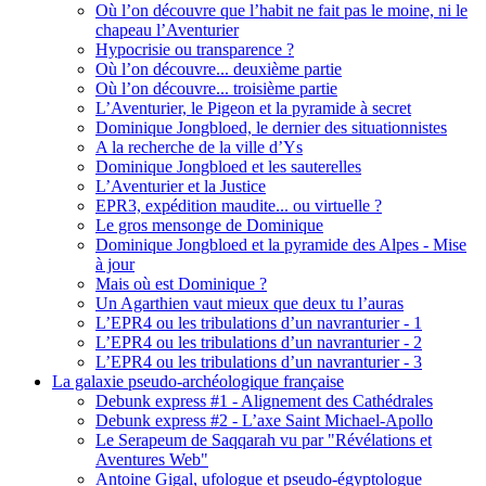
Où l’on découvre que l’habit ne fait pas le moine, ni le
chapeau l’Aventurier
Hypocrisie ou transparence ?
Où l’on découvre... deuxième partie
Où l’on découvre... troisième partie
L’Aventurier, le Pigeon et la pyramide à secret
Dominique Jongbloed, le dernier des situationnistes
A la recherche de la ville d’Ys
Dominique Jongbloed et les sauterelles
L’Aventurier et la Justice
EPR3, expédition maudite... ou virtuelle ?
Le gros mensonge de Dominique
Dominique Jongbloed et la pyramide des Alpes - Mise
à jour
Mais où est Dominique ?
Un Agarthien vaut mieux que deux tu l’auras
L’EPR4 ou les tribulations d’un navranturier - 1
L’EPR4 ou les tribulations d’un navranturier - 2
L’EPR4 ou les tribulations d’un navranturier - 3
La galaxie pseudo-archéologique française
Debunk express #1 - Alignement des Cathédrales
Debunk express #2 - L’axe Saint Michael-Apollo
Le Serapeum de Saqqarah vu par "Révélations et
Aventures Web"
Antoine Gigal, ufologue et pseudo-égyptologue