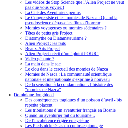
Les vidéos de Stop Science que l’Alien Project ne veut
pas que vous voyiez !
La Cité des Aventuriers perdus
Le Congressiste et les momies de Nazca : Quand la
pseudoscience dépasse les films d’horreur
Momies voyageuses ou momies sédentaires ?
Têtes de petits gris Project
Diatomythe ou Diatamateurisme ?
Alien Project : les faits
Beaux-Arts Project
Alien Project : récit d’un "plutôt POUR"
Vidéo gênante ?
La main dans le sac
Le clou dans le cercueil des momies de Nazca
Momies de Nasca : La communauté scientifique
nationale et internationale s’exprime à nouveau
De la sensation à la condamnation : l’histoire des
"momies de Nazca"
Dominique Jongbloed
Des conséquences tragiques d’un poisson d’avril - bis
repetita placent
Les tribulations d’un aventurier français en Bosnie
Quand un aventurier fait du tourisme...
De l’incohérence érigée en système
Les Pieds nickelés as du contre-espionnage