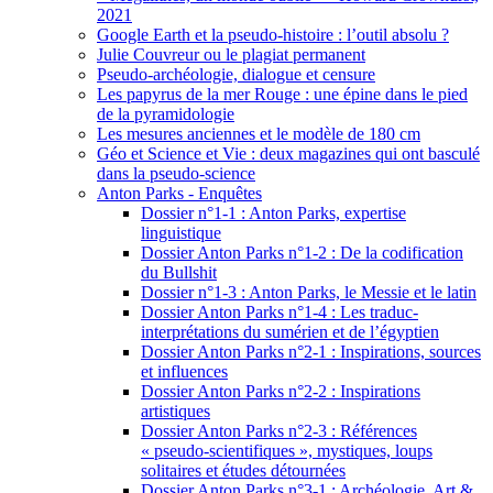
2021
Google Earth et la pseudo-histoire : l’outil absolu ?
Julie Couvreur ou le plagiat permanent
Pseudo-archéologie, dialogue et censure
Les papyrus de la mer Rouge : une épine dans le pied
de la pyramidologie
Les mesures anciennes et le modèle de 180 cm
Géo et Science et Vie : deux magazines qui ont basculé
dans la pseudo-science
Anton Parks - Enquêtes
Dossier n°1-1 : Anton Parks, expertise
linguistique
Dossier Anton Parks n°1-2 : De la codification
du Bullshit
Dossier n°1-3 : Anton Parks, le Messie et le latin
Dossier Anton Parks n°1-4 : Les traduc-
interprétations du sumérien et de l’égyptien
Dossier Anton Parks n°2-1 : Inspirations, sources
et influences
Dossier Anton Parks n°2-2 : Inspirations
artistiques
Dossier Anton Parks n°2-3 : Références
« pseudo-scientifiques », mystiques, loups
solitaires et études détournées
Dossier Anton Parks n°3-1 : Archéologie, Art &