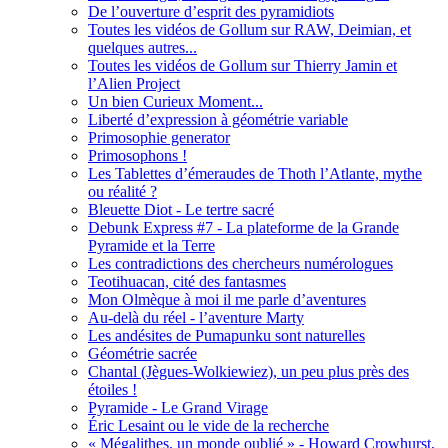
De l’ouverture d’esprit des pyramidiots
Toutes les vidéos de Gollum sur RAW, Deimian, et
quelques autres...
Toutes les vidéos de Gollum sur Thierry Jamin et
l’Alien Project
Un bien Curieux Moment...
Liberté d’expression à géométrie variable
Primosophie generator
Primosophons !
Les Tablettes d’émeraudes de Thoth l’Atlante, mythe
ou réalité ?
Bleuette Diot - Le tertre sacré
Debunk Express #7 - La plateforme de la Grande
Pyramide et la Terre
Les contradictions des chercheurs numérologues
Teotihuacan, cité des fantasmes
Mon Olmèque à moi il me parle d’aventures
Au-delà du réel - l’aventure Marty
Les andésites de Pumapunku sont naturelles
Géométrie sacrée
Chantal (Jègues-Wolkiewiez), un peu plus près des
étoiles !
Pyramide - Le Grand Virage
Éric Lesaint ou le vide de la recherche
« Mégalithes, un monde oublié » - Howard Crowhurst,