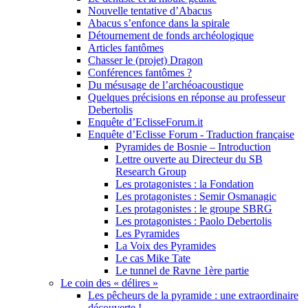
Nouvelle tentative d’Abacus
Abacus s’enfonce dans la spirale
Détournement de fonds archéologique
Articles fantômes
Chasser le (projet) Dragon
Conférences fantômes ?
Du mésusage de l’archéoacoustique
Quelques précisions en réponse au professeur
Debertolis
Enquête d’EclisseForum.it
Enquête d’Eclisse Forum - Traduction française
Pyramides de Bosnie – Introduction
Lettre ouverte au Directeur du SB
Research Group
Les protagonistes : la Fondation
Les protagonistes : Semir Osmanagic
Les protagonistes : le groupe SBRG
Les protagonistes : Paolo Debertolis
Les Pyramides
La Voix des Pyramides
Le cas Mike Tate
Le tunnel de Ravne 1ère partie
Le coin des « délires »
Les pêcheurs de la pyramide : une extraordinaire
découverte !