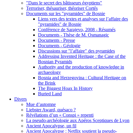
"Dans le secret des bâtisseurs égyptiens"
Terroriser, thésauriser, théoriser Cortés
Documents sur les "pyramides" de Bosnie
Liens vers des textes et analyses sur l’affaire des
"pyramides" de Bosnie
Conférence de Sarajevo, 2008 - Résumés
Documents - Thèse de M. Osmanagic
Documents - Presse
Documents - Géologie
Discussions sur "l’affaire" des pyramides
Addressing Invented Heritage : the Case of the
Bosnian Pyramids
Authority and the production of knowledge in
archaeology
Bosnia and Herzegovina : Cultural Heritage on
the Brink
The Biggest Hoax In History
Buried Land
Divers
Mue d’automne
Liebster Award, quésaco ?
Révélations d’un « Conspi » repenti
La pseudo-archéologie aux Apéros Sceptiques de Lyon
Ancient Apocalypse, un fil
Ancient Apocalypse : Netflix soutient la pseudo-