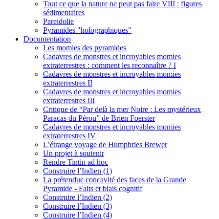
Tout ce que la nature ne peut pas faire VIII : figures
sédimentaires
Pareidolie
Pyramides "holographiques"
Documentation
Les momies des pyramides
Cadavres de monstres et incroyables momies
extraterrestres : comment les reconnaître ? I
Cadavres de monstres et incroyables momies
extraterrestres II
Cadavres de monstres et incroyables momies
extraterrestres III
Critique de “Par delà la mer Noire : Les mystérieux
Paracas du Pérou” de Brien Foerster
Cadavres de monstres et incroyables momies
extraterrestres IV
L’étrange voyage de Humphries Brewer
Un projet à soutenir
Rendre Tintin ad hoc
Construire l’Indien (1)
La prétendue concavité des faces de la Grande
Pyramide - Faits et biais cognitif
Construire l’Indien (2)
Construire l’Indien (3)
Construire l’Indien (4)