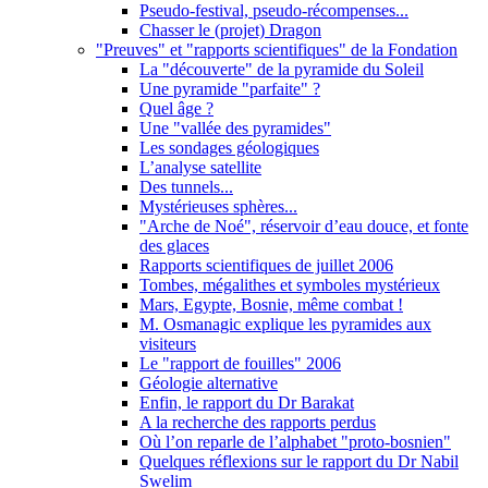
Pseudo-festival, pseudo-récompenses...
Chasser le (projet) Dragon
"Preuves" et "rapports scientifiques" de la Fondation
La "découverte" de la pyramide du Soleil
Une pyramide "parfaite" ?
Quel âge ?
Une "vallée des pyramides"
Les sondages géologiques
L’analyse satellite
Des tunnels...
Mystérieuses sphères...
"Arche de Noé", réservoir d’eau douce, et fonte
des glaces
Rapports scientifiques de juillet 2006
Tombes, mégalithes et symboles mystérieux
Mars, Egypte, Bosnie, même combat !
M. Osmanagic explique les pyramides aux
visiteurs
Le "rapport de fouilles" 2006
Géologie alternative
Enfin, le rapport du Dr Barakat
A la recherche des rapports perdus
Où l’on reparle de l’alphabet "proto-bosnien"
Quelques réflexions sur le rapport du Dr Nabil
Swelim