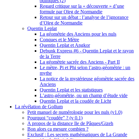
odiniques (2)
Regard critique sur la « découverte » d’une
formule par Oleg de Normandie
Retour sur un débat : l’analyse de l’ignorance
d’Oleg de Normandie
Quentin Leplat
La géométrie des Anciens pour les nuls
Conques et le Mètre
Quentin Leplat et Angkor
Debunk Express #6 - Quentin Leplat et le rayon
de la Terre
La géomètrie sacrée des Anciens - Part II
Le mètre, Pi et Phi selon l’astro-géométrie : un
mythe
La notice de la mystérieuse géomètrie sacrée des
Anciens
Quentin Leplat et les statistiques
L’astro-géométrie, ou un champ d’étude vide
Quentin Leplat et la coudée de Licht
La révélation de Gollum
Petit manuel de numérologie pour les nuls (v1.0)
Pourquoi “coudée” ? (v 0.1)
A propos de la distance Ile de Pâques/Gizeh
Bon alors ça mesure combien ?
Exclusif : Les secrets mathématiques de La Grande