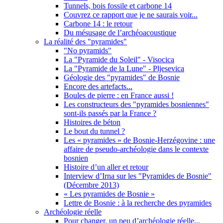
Tunnels, bois fossile et carbone 14
Couvrez ce rapport que je ne saurais voir...
Carbone 14 : le retour
Du mésusage de l’archéoacoustique
La réalité des "pyramides"
"No pyramids"
La "Pyramide du Soleil" - Visocica
La "Pyramide de la Lune" - Pljesevica
Géologie des "pyramides" de Bosnie
Encore des artefacts...
Boules de pierre : en France aussi !
Les constructeurs des "pyramides bosniennes"
sont-ils passés par la France ?
Histoires de béton
Le bout du tunnel ?
Les « pyramides » de Bosnie-Herzégovine : une
affaire de pseudo-archéologie dans le contexte
bosnien
Histoire d’un aller et retour
Interview d’Irna sur les "Pyramides de Bosnie"
(Décembre 2013)
« Les pyramides de Bosnie »
Lettre de Bosnie : à la recherche des pyramides
Archéologie réelle
Pour changer, un peu d’archéologie réelle...