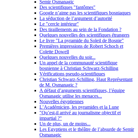
Semir Osmanagic
Des scientifiques "fantômes"
Google n’aime pas les scientifiques bosniaques
La séduction de l’argument d’autorité
Le "cercle intérieur"
Des tiraillements au sein de la Fondation ?
Quelques nouvelles des scientifiques étrangers
Le livre "La pyramide du Soleil de Bosnie"
Premières impressions de Robert Schoch et
Colette Dowell
Quelques nouvelles du soir...
Un appel de la communauté scientifique
bosnienne à Christian Schwarz-Schilling
Vérifications pseudo-scientifiques
Christian Schwarz-Schilling, Haut Représentant
de M. Osmanagic ?
A défaut d’arguments scientifiques, l’équipe
Osmanagic utilise les menaces...
Nouvelles égyptiennes
L’Académicien, les pyramides et la Lune
"Qu’est-il arrivé au journalisme objectif et
impartial ?"
Un de plus, un de moins...
Les Egyptiens et le théâtre de l’absurde de Semir
Osmanagic