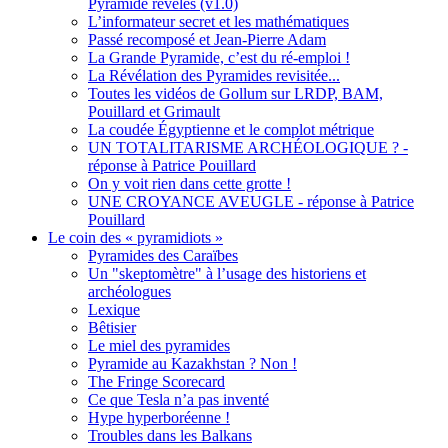
Pyramide révélés (v1.0)
L’informateur secret et les mathématiques
Passé recomposé et Jean-Pierre Adam
La Grande Pyramide, c’est du ré-emploi !
La Révélation des Pyramides revisitée...
Toutes les vidéos de Gollum sur LRDP, BAM,
Pouillard et Grimault
La coudée Égyptienne et le complot métrique
UN TOTALITARISME ARCHÉOLOGIQUE ? -
réponse à Patrice Pouillard
On y voit rien dans cette grotte !
UNE CROYANCE AVEUGLE - réponse à Patrice
Pouillard
Le coin des « pyramidiots »
Pyramides des Caraïbes
Un "skeptomètre" à l’usage des historiens et
archéologues
Lexique
Bêtisier
Le miel des pyramides
Pyramide au Kazakhstan ? Non !
The Fringe Scorecard
Ce que Tesla n’a pas inventé
Hype hyperboréenne !
Troubles dans les Balkans