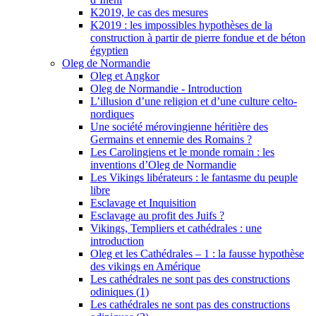
K2019, le cas des mesures
K2019 : les impossibles hypothèses de la
construction à partir de pierre fondue et de béton
égyptien
Oleg de Normandie
Oleg et Angkor
Oleg de Normandie - Introduction
L’illusion d’une religion et d’une culture celto-
nordiques
Une société mérovingienne héritière des
Germains et ennemie des Romains ?
Les Carolingiens et le monde romain : les
inventions d’Oleg de Normandie
Les Vikings libérateurs : le fantasme du peuple
libre
Esclavage et Inquisition
Esclavage au profit des Juifs ?
Vikings, Templiers et cathédrales : une
introduction
Oleg et les Cathédrales – 1 : la fausse hypothèse
des vikings en Amérique
Les cathédrales ne sont pas des constructions
odiniques (1)
Les cathédrales ne sont pas des constructions