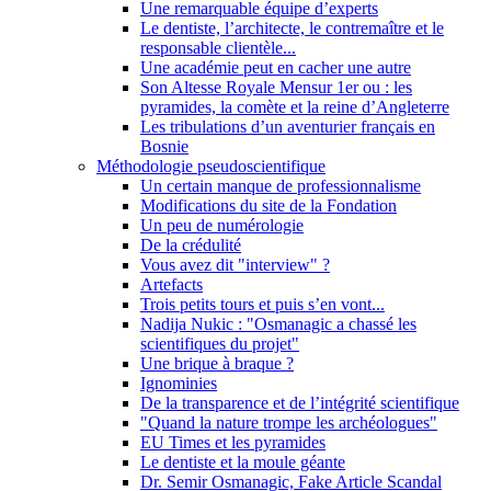
Une remarquable équipe d’experts
Le dentiste, l’architecte, le contremaître et le
responsable clientèle...
Une académie peut en cacher une autre
Son Altesse Royale Mensur 1er ou : les
pyramides, la comète et la reine d’Angleterre
Les tribulations d’un aventurier français en
Bosnie
Méthodologie pseudoscientifique
Un certain manque de professionnalisme
Modifications du site de la Fondation
Un peu de numérologie
De la crédulité
Vous avez dit "interview" ?
Artefacts
Trois petits tours et puis s’en vont...
Nadija Nukic : "Osmanagic a chassé les
scientifiques du projet"
Une brique à braque ?
Ignominies
De la transparence et de l’intégrité scientifique
"Quand la nature trompe les archéologues"
EU Times et les pyramides
Le dentiste et la moule géante
Dr. Semir Osmanagic, Fake Article Scandal