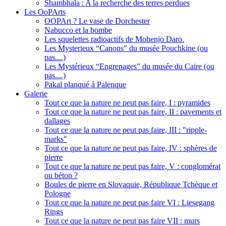
Shambhala : A la recherche des terres perdues
Les OoPArts
OOPArt ? Le vase de Dorchester
Nabucco et la bombe
Les squelettes radioactifs de Mohenjo Daro.
Les Mysterieux “Canons” du musée Pouchkine (ou
pas....)
Les Mystérieux “Engrenages” du musée du Caire (ou
pas....)
Pakal planqué à Palenque
Galerie
Tout ce que la nature ne peut pas faire, I : pyramides
Tout ce que la nature ne peut pas faire, II : pavements et
dallages
Tout ce que la nature ne peut pas faire, III : "ripple-
marks"
Tout ce que la nature ne peut pas faire, IV : sphères de
pierre
Tout ce que la nature ne peut pas faire, V : conglomérat
ou béton ?
Boules de pierre en Slovaquie, République Tchèque et
Pologne
Tout ce que la nature ne peut pas faire VI : Liesegang
Rings
Tout ce que la nature ne peut pas faire VII : murs