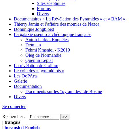
Sites sceptiques
Forums
Divers
Documentaires « La Révélation des Pyramides » et « BAM »
Thierry Jamin et l’affaire des momies de Nazca
Dominique Jongbloed
La galaxie pseudo-archéologique française
Anton Parks - Enquêtes
Deïmian
Fehmi Krasniqi - K2019
Oleg de Normandie
Quentin Leplat
La révélation de Gollum
Le coin des « pyramidiots »
Les OoPArts
Galerie
Documentation
Documents sur les "pyramides" de Bosnie
Divers
Se connecter
Rechercher ...
| français
| bosanski
| English