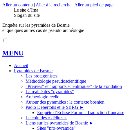
Aller au contenu
|
Aller à la recherche
|
Aller au pied de page
Le site d’Irna
Slogan du site
Enquête sur les pyramides de Bosnie
et quelques autres cas de pseudo-archéologie
MENU
Accueil
Pyramides de Bosnie
Les protagonistes
Méthodologie pseudoscientifique
"Preuves" et "rapports scientifiques" de la Fondation
La réalité des "pyramides"
Archéologie réelle
Autour des pyramides : le contexte bosnien
Paolo Debertolis et le SBRG
►
Enquête d’Eclisse Forum - Traduction française
Le coin des « délires »
Liens sur les pyramides de Bosnie
►
Sites "pro-pyramide"