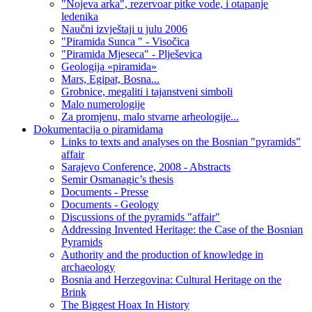
"Nojeva arka", rezervoar pitke vode, i otapanje
ledenika
Naučni izvještaji u julu 2006
"Piramida Sunca " - Visočica
"Piramida Mjeseca" - Plješevica
Geologija «piramida»
Mars, Egipat, Bosna...
Grobnice, megaliti i tajanstveni simboli
Malo numerologije
Za promjenu, malo stvarne arheologije...
Dokumentacija o piramidama
Links to texts and analyses on the Bosnian "pyramids"
affair
Sarajevo Conference, 2008 - Abstracts
Semir Osmanagic’s thesis
Documents - Presse
Documents - Geology
Discussions of the pyramids "affair"
Addressing Invented Heritage: the Case of the Bosnian
Pyramids
Authority and the production of knowledge in
archaeology
Bosnia and Herzegovina: Cultural Heritage on the
Brink
The Biggest Hoax In History