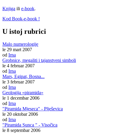
Knjiga
ili
e-book
.
Kod Book-e-book !
U istoj rubrici
Malo numerologije
le 29 mart 2007
od
Irna
Grobnice, megaliti i tajanstveni simboli
le 4 februar 2007
od
Irna
Mars, Egipat, Bosna...
le 3 februar 2007
od
Irna
Geologija «piramida»
le 1 decembar 2006
od
Irna
"Piramida Mjeseca" - Plješevica
le 20 oktobar 2006
od
Irna
"Piramida Sunca " - Visočica
le 8 septembar 2006