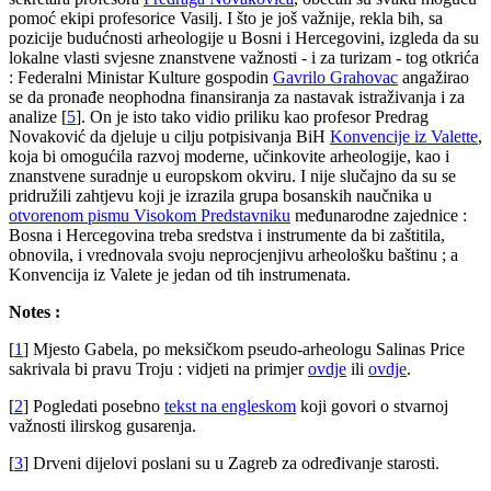
pomoć ekipi profesorice Vasilj. I što je još važnije, rekla bih, sa
pozicije budućnosti arheologije u Bosni i Hercegovini, izgleda da su
lokalne vlasti svjesne znanstvene važnosti - i za turizam - tog otkrića
: Federalni Ministar Kulture gospodin
Gavrilo Grahovac
angažirao
se da pronađe neophodna finansiranja za nastavak istraživanja i za
analize
[
5
]
. On je isto tako vidio priliku kao profesor Predrag
Novaković da djeluje u cilju potpisivanja BiH
Konvencije iz Valette
,
koja bi omogućila razvoj moderne, učinkovite arheologije, kao i
znanstvene suradnje u europskom okviru. I nije slučajno da su se
pridružili zahtjevu koji je izrazila grupa bosanskih naučnika u
otvorenom pismu Visokom Predstavniku
međunarodne zajednice :
Bosna i Hercegovina treba sredstva i instrumente da bi zaštitila,
obnovila, i vrednovala svoju neprocjenjivu arheološku baštinu ; a
Konvencija iz Valete je jedan od tih instrumenata.
Notes :
[
1
]
Mjesto Gabela, po meksičkom pseudo-arheologu Salinas Price
sakrivala bi pravu Troju : vidjeti na primjer
ovdje
ili
ovdje
.
[
2
]
Pogledati posebno
tekst na engleskom
koji govori o stvarnoj
važnosti ilirskog gusarenja.
[
3
]
Drveni dijelovi poslani su u Zagreb za određivanje starosti.