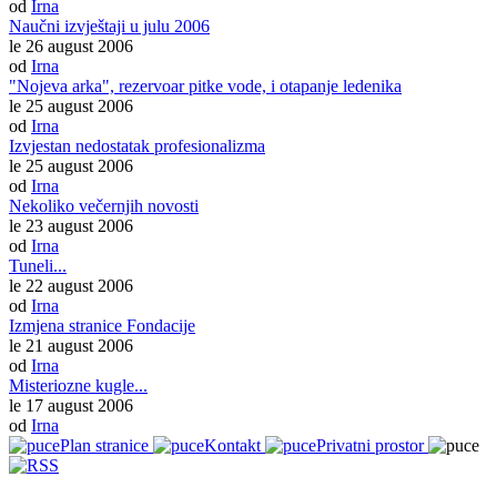
od
Irna
Naučni izvještaji u julu 2006
le 26 august 2006
od
Irna
"Nojeva arka", rezervoar pitke vode, i otapanje ledenika
le 25 august 2006
od
Irna
Izvjestan nedostatak profesionalizma
le 25 august 2006
od
Irna
Nekoliko večernjih novosti
le 23 august 2006
od
Irna
Tuneli...
le 22 august 2006
od
Irna
Izmjena stranice Fondacije
le 21 august 2006
od
Irna
Misteriozne kugle...
le 17 august 2006
od
Irna
Plan stranice
Kontakt
Privatni prostor