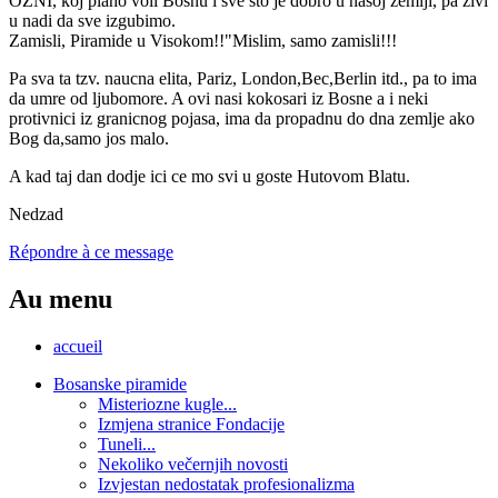
OZNI, koj plaho voli Bosnu i sve sto je dobro u nasoj zemlji, pa zivi
u nadi da sve izgubimo.
Zamisli, Piramide u Visokom!!"Mislim, samo zamisli!!!
Pa sva ta tzv. naucna elita, Pariz, London,Bec,Berlin itd., pa to ima
da umre od ljubomore. A ovi nasi kokosari iz Bosne a i neki
protivnici iz granicnog pojasa, ima da propadnu do dna zemlje ako
Bog da,samo jos malo.
A kad taj dan dodje ici ce mo svi u goste Hutovom Blatu.
Nedzad
Répondre à ce message
Au menu
accueil
Bosanske piramide
Misteriozne kugle...
Izmjena stranice Fondacije
Tuneli...
Nekoliko večernjih novosti
Izvjestan nedostatak profesionalizma