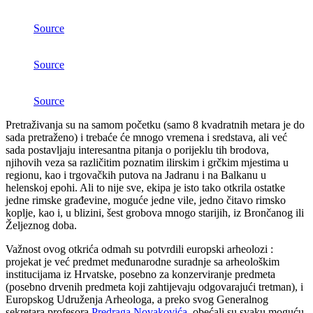
Source
Source
Source
Pretraživanja su na samom početku (samo 8 kvadratnih metara je do
sada pretraženo) i trebaće će mnogo vremena i sredstava, ali već
sada postavljaju interesantna pitanja o porijeklu tih brodova,
njihovih veza sa različitim poznatim ilirskim i grčkim mjestima u
regionu, kao i trgovačkih putova na Jadranu i na Balkanu u
helenskoj epohi. Ali to nije sve, ekipa je isto tako otkrila ostatke
jedne rimske građevine, moguće jedne vile, jedno čitavo rimsko
koplje, kao i, u blizini, šest grobova mnogo starijih, iz Brončanog ili
Željeznog doba.
Važnost ovog otkrića odmah su potvrdili europski arheolozi :
projekat je već predmet međunarodne suradnje sa arheološkim
institucijama iz Hrvatske, posebno za konzerviranje predmeta
(posebno drvenih predmeta koji zahtijevaju odgovarajući tretman), i
Europskog Udruženja Arheologa, a preko svog Generalnog
sekretara profesora
Predraga Novakovića
, obećali su svaku moguću