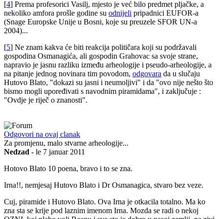
[
4
]
Prema profesorici Vasilj, mjesto je već bilo predmet pljačke, a
nekoliko amfora prošle godine su
odnijeli
pripadnici EUFOR-a
(Snage Europske Unije u Bosni, koje su preuzele SFOR UN-a
2004)...
[
5
]
Ne znam kakva će biti reakcija političara koji su podržavali
gospodina Osmanagića, ali gospodin Grahovac sa svoje strane,
napravio je jasnu razliku između arheologije i pseudo-arheologije, a
na pitanje jednog novinara tim povodom,
odgovara
da u slučaju
Hutovo Blato, "dokazi su jasni i neumoljivi" i da "ovo nije nešto što
bismo mogli upoređivati s navodnim piramidama", i zaključuje :
"Ovdje je riječ o znanosti".
Odgovori na ovaj clanak
Za promjenu, malo stvarne arheologije...
Nedzad
- le 7 januar 2011
Hotovo Blato 10 poena, bravo i to se zna.
Irna!!, nemjesaj Hutovo Blato i Dr Osmanagica, stvaro bez veze.
Cuj, piramide i Hutovo Blato. Ova Irna je otkacila totalno. Ma ko
zna sta se krije pod laznim imenom Irna. Mozda se radi o nekoj