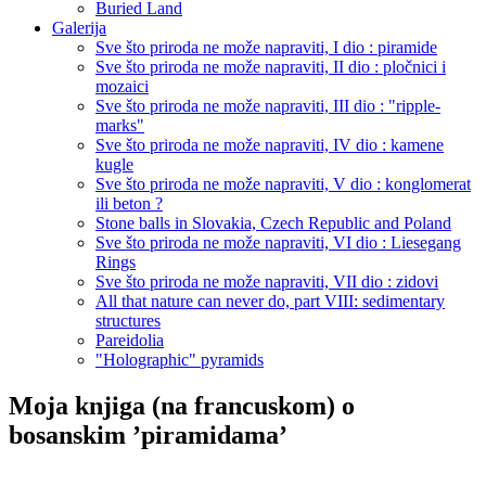
Buried Land
Galerija
Sve što priroda ne može napraviti, I dio : piramide
Sve što priroda ne može napraviti, II dio : pločnici i
mozaici
Sve što priroda ne može napraviti, III dio : "ripple-
marks"
Sve što priroda ne može napraviti, IV dio : kamene
kugle
Sve što priroda ne može napraviti, V dio : konglomerat
ili beton ?
Stone balls in Slovakia, Czech Republic and Poland
Sve što priroda ne može napraviti, VI dio : Liesegang
Rings
Sve što priroda ne može napraviti, VII dio : zidovi
All that nature can never do, part VIII: sedimentary
structures
Pareidolia
"Holographic" pyramids
Moja knjiga (na francuskom) o
bosanskim ’piramidama’