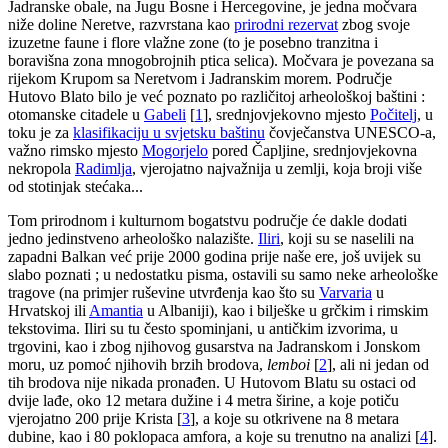
Jadranske obale, na Jugu Bosne i Hercegovine, je jedna močvara
niže doline Neretve, razvrstana kao
prirodni rezervat
zbog svoje
izuzetne faune i flore vlažne zone (to je posebno tranzitna i
boravišna zona mnogobrojnih ptica selica). Močvara je povezana sa
rijekom Krupom sa Neretvom i Jadranskim morem. Područje
Hutovo Blato bilo je već poznato po različitoj arheološkoj baštini :
otomanske citadele u
Gabeli
[
1
]
, srednjovjekovno mjesto
Počitelj
, u
toku je za
klasifikaciju u svjetsku baštinu
čovječanstva UNESCO-a,
važno rimsko mjesto
Mogorjelo
pored Čapljine, srednjovjekovna
nekropola
Radimlja
, vjerojatno najvažnija u zemlji, koja broji više
od stotinjak stećaka...
Tom prirodnom i kulturnom bogatstvu područje će dakle dodati
jedno jedinstveno arheološko nalazište.
Iliri
, koji su se naselili na
zapadni Balkan već prije 2000 godina prije naše ere, još uvijek su
slabo poznati ; u nedostatku pisma, ostavili su samo neke arheološke
tragove (na primjer ruševine utvrđenja kao što su
Varvaria
u
Hrvatskoj ili
Amantia
u Albaniji), kao i bilješke u grčkim i rimskim
tekstovima. Iliri su tu često spominjani, u antičkim izvorima, u
trgovini, kao i zbog njihovog gusarstva na Jadranskom i Jonskom
moru, uz pomoć njihovih brzih brodova,
lemboi
[
2
]
, ali ni jedan od
tih brodova nije nikada pronađen. U Hutovom Blatu su ostaci od
dvije lađe, oko 12 metara dužine i 4 metra širine, a koje potiču
vjerojatno 200 prije Krista
[
3
]
, a koje su otkrivene na 8 metara
dubine, kao i 80 poklopaca amfora, a koje su trenutno na analizi
[
4
]
.