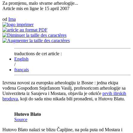
Za promjenu, malo stvarne arheologije...
Article mis en ligne le
15 april 2007
od
Irna
traductions de cet article :
English
/
français
Izvrsna novost za europsku arheologiju iz Bosne : jedna ekipa
vođena Gospođom Snježanom Vasilj, profesoricom arheologije sa
Univerziteta iz Sarajeva i Mostara, objavila je otkriće
prvih ilirskih
brodova
, koji do sada nisu nikada bili pronađeni, u Hutovu Blatu.
Hutovo Blato
Source
Hutovo Blato nalazi se blizu Čapljine, na pola puta od Mostara i