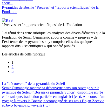
accueil
Pyramides de Bosnie
"Preuves" et "rapports scientifiques" de la
Fondation
"Preuves" et "rapports scientifiques" de la Fondation
J’ai réuni dans cette rubrique les analyses des divers éléments que la
Fondation de Semir Osmanagic apporte comme « preuves » de
l’existence des « pyramides », y compris celles des quelques
rapports dits « scientifiques » qui ont été publiés.
Les articles de cette rubrique
1
2
3
La "découverte" de la pyramide du Soleil
Semir Osmanagic raconte sa découverte dans son ouvrage sur la
pyramide du Soleil ("Bosanska piramida Sunca", disponible ici (bs)
en bosniaque, traduction partielle en anglais ici (en)). Au cours d’un
voyage à travers la Bosnie, accompagné de ses amis Bojan Zecevic
et Jovo Jovanovic, voyage (…)