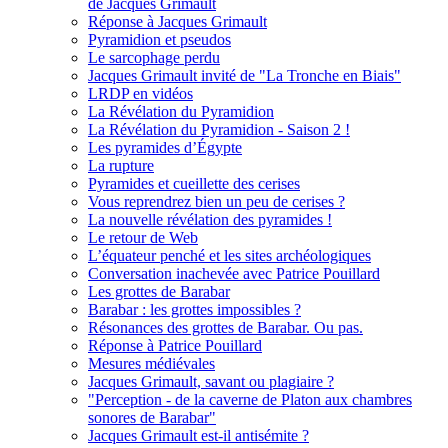
de Jacques Grimault
Réponse à Jacques Grimault
Pyramidion et pseudos
Le sarcophage perdu
Jacques Grimault invité de "La Tronche en Biais"
LRDP en vidéos
La Révélation du Pyramidion
La Révélation du Pyramidion - Saison 2 !
Les pyramides d’Égypte
La rupture
Pyramides et cueillette des cerises
Vous reprendrez bien un peu de cerises ?
La nouvelle révélation des pyramides !
Le retour de Web
L’équateur penché et les sites archéologiques
Conversation inachevée avec Patrice Pouillard
Les grottes de Barabar
Barabar : les grottes impossibles ?
Résonances des grottes de Barabar. Ou pas.
Réponse à Patrice Pouillard
Mesures médiévales
Jacques Grimault, savant ou plagiaire ?
"Perception - de la caverne de Platon aux chambres
sonores de Barabar"
Jacques Grimault est-il antisémite ?