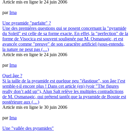
Article mis en ligne le
24 juin 2006
par
Irna
Une pyramide "parfaite" ?
Une des premières questions qui se posent concernant la "pyramide
du Soleil" est celle de sa forme exacte. En effet, la "perfection" de la
forme de Visocica est souvent soulignée par M. Osmanagic, et est
avancée comme "preuve" de son caractère artificiel (sous-entendu,
la nature ne peut pas (…)
Article mis en ligne le
24 juin 2006
par
Irna
Quel âge ?
Si la taille de la pyramide est quelque peu "élastique", son âge l’est
semble-t-il encore plus ! Dans cet article (en) (voir "The figures
really don’t add up"), Alun Salt relève les multiples contradictions
de M. Osmanagic, qui prétend tantôt que la pyramide de Bosnie est
postérieure aux (…)
Article mis en ligne le
30 juin 2006
par
Irna
Une "vallée des pyramides"