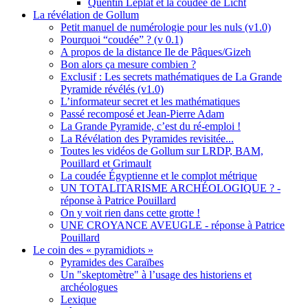
Quentin Leplat et la coudée de Licht
La révélation de Gollum
Petit manuel de numérologie pour les nuls (v1.0)
Pourquoi “coudée” ? (v 0.1)
A propos de la distance Ile de Pâques/Gizeh
Bon alors ça mesure combien ?
Exclusif : Les secrets mathématiques de La Grande
Pyramide révélés (v1.0)
L’informateur secret et les mathématiques
Passé recomposé et Jean-Pierre Adam
La Grande Pyramide, c’est du ré-emploi !
La Révélation des Pyramides revisitée...
Toutes les vidéos de Gollum sur LRDP, BAM,
Pouillard et Grimault
La coudée Égyptienne et le complot métrique
UN TOTALITARISME ARCHÉOLOGIQUE ? -
réponse à Patrice Pouillard
On y voit rien dans cette grotte !
UNE CROYANCE AVEUGLE - réponse à Patrice
Pouillard
Le coin des « pyramidiots »
Pyramides des Caraïbes
Un "skeptomètre" à l’usage des historiens et
archéologues
Lexique