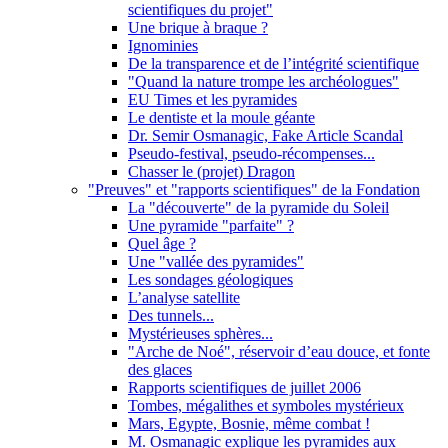
scientifiques du projet"
Une brique à braque ?
Ignominies
De la transparence et de l’intégrité scientifique
"Quand la nature trompe les archéologues"
EU Times et les pyramides
Le dentiste et la moule géante
Dr. Semir Osmanagic, Fake Article Scandal
Pseudo-festival, pseudo-récompenses...
Chasser le (projet) Dragon
"Preuves" et "rapports scientifiques" de la Fondation
La "découverte" de la pyramide du Soleil
Une pyramide "parfaite" ?
Quel âge ?
Une "vallée des pyramides"
Les sondages géologiques
L’analyse satellite
Des tunnels...
Mystérieuses sphères...
"Arche de Noé", réservoir d’eau douce, et fonte
des glaces
Rapports scientifiques de juillet 2006
Tombes, mégalithes et symboles mystérieux
Mars, Egypte, Bosnie, même combat !
M. Osmanagic explique les pyramides aux