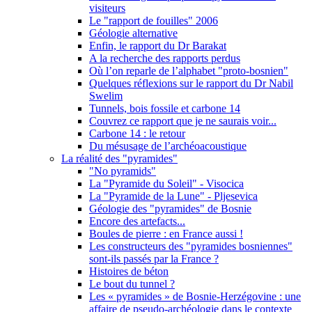
visiteurs
Le "rapport de fouilles" 2006
Géologie alternative
Enfin, le rapport du Dr Barakat
A la recherche des rapports perdus
Où l’on reparle de l’alphabet "proto-bosnien"
Quelques réflexions sur le rapport du Dr Nabil
Swelim
Tunnels, bois fossile et carbone 14
Couvrez ce rapport que je ne saurais voir...
Carbone 14 : le retour
Du mésusage de l’archéoacoustique
La réalité des "pyramides"
"No pyramids"
La "Pyramide du Soleil" - Visocica
La "Pyramide de la Lune" - Pljesevica
Géologie des "pyramides" de Bosnie
Encore des artefacts...
Boules de pierre : en France aussi !
Les constructeurs des "pyramides bosniennes"
sont-ils passés par la France ?
Histoires de béton
Le bout du tunnel ?
Les « pyramides » de Bosnie-Herzégovine : une
affaire de pseudo-archéologie dans le contexte