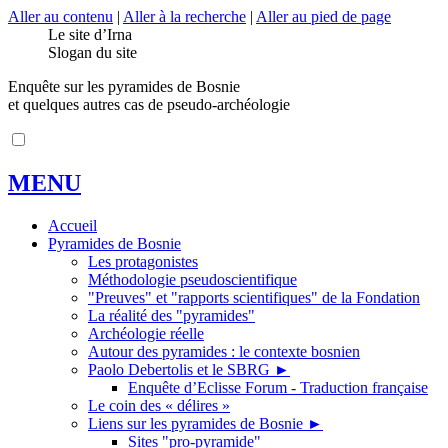
Aller au contenu
|
Aller à la recherche
|
Aller au pied de page
Le site d’Irna
Slogan du site
Enquête sur les pyramides de Bosnie
et quelques autres cas de pseudo-archéologie
MENU
Accueil
Pyramides de Bosnie
Les protagonistes
Méthodologie pseudoscientifique
"Preuves" et "rapports scientifiques" de la Fondation
La réalité des "pyramides"
Archéologie réelle
Autour des pyramides : le contexte bosnien
Paolo Debertolis et le SBRG
►
Enquête d’Eclisse Forum - Traduction française
Le coin des « délires »
Liens sur les pyramides de Bosnie
►
Sites "pro-pyramide"