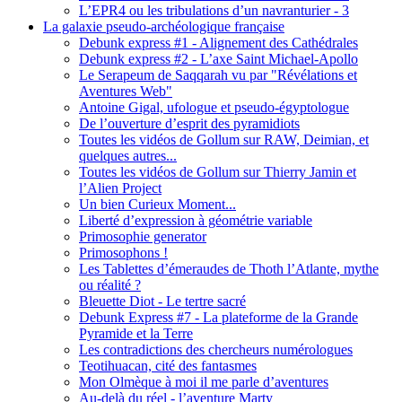
L’EPR4 ou les tribulations d’un navranturier - 3
La galaxie pseudo-archéologique française
Debunk express #1 - Alignement des Cathédrales
Debunk express #2 - L’axe Saint Michael-Apollo
Le Serapeum de Saqqarah vu par "Révélations et
Aventures Web"
Antoine Gigal, ufologue et pseudo-égyptologue
De l’ouverture d’esprit des pyramidiots
Toutes les vidéos de Gollum sur RAW, Deimian, et
quelques autres...
Toutes les vidéos de Gollum sur Thierry Jamin et
l’Alien Project
Un bien Curieux Moment...
Liberté d’expression à géométrie variable
Primosophie generator
Primosophons !
Les Tablettes d’émeraudes de Thoth l’Atlante, mythe
ou réalité ?
Bleuette Diot - Le tertre sacré
Debunk Express #7 - La plateforme de la Grande
Pyramide et la Terre
Les contradictions des chercheurs numérologues
Teotihuacan, cité des fantasmes
Mon Olmèque à moi il me parle d’aventures
Au-delà du réel - l’aventure Marty