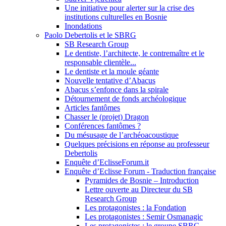
Une initiative pour alerter sur la crise des
institutions culturelles en Bosnie
Inondations
Paolo Debertolis et le SBRG
SB Research Group
Le dentiste, l’architecte, le contremaître et le
responsable clientèle...
Le dentiste et la moule géante
Nouvelle tentative d’Abacus
Abacus s’enfonce dans la spirale
Détournement de fonds archéologique
Articles fantômes
Chasser le (projet) Dragon
Conférences fantômes ?
Du mésusage de l’archéoacoustique
Quelques précisions en réponse au professeur
Debertolis
Enquête d’EclisseForum.it
Enquête d’Eclisse Forum - Traduction française
Pyramides de Bosnie – Introduction
Lettre ouverte au Directeur du SB
Research Group
Les protagonistes : la Fondation
Les protagonistes : Semir Osmanagic
Les protagonistes : le groupe SBRG