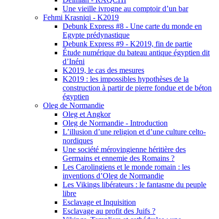
Une vieille ivrogne au comptoir d’un bar
Fehmi Krasniqi - K2019
Debunk Express #8 - Une carte du monde en
Egypte prédynastique
Debunk Express #9 - K2019, fin de partie
Étude numérique du bateau antique égyptien dit
d’Inéni
K2019, le cas des mesures
K2019 : les impossibles hypothèses de la
construction à partir de pierre fondue et de béton
égyptien
Oleg de Normandie
Oleg et Angkor
Oleg de Normandie - Introduction
L’illusion d’une religion et d’une culture celto-
nordiques
Une société mérovingienne héritière des
Germains et ennemie des Romains ?
Les Carolingiens et le monde romain : les
inventions d’Oleg de Normandie
Les Vikings libérateurs : le fantasme du peuple
libre
Esclavage et Inquisition
Esclavage au profit des Juifs ?