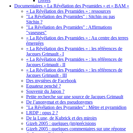
Divers
Documentaires « La Révélation des Pyramides » et « BAM »
« La Révélation des Pyramides » : ressources
"La Révélation des Pyramides" : Sitchin ou pas
Sitchin ?
"La Révélation des Pyramides" : Affirmations
"vaseuses"
« La Révélation des Pyramides » : Au centre des terres
émergées
« La Révélation des Pyramides » : les références de
Jacques Grimault - I
« La Révélation des Pyramides » : les références de
Jacques Grimault - II
« La Révélation des Pyramides » : les références de
Jacques Grimault - III
Des mystères de Facebook
Equateur penché ?
Souvenir du Japon ?
Petite recherche sur une source de Jacques Grimault
De l’anonymat et des pseudonymes
"La Révélation des Pyramides" : Mètre et pyramidion
LRDP : opus 2 ?
De la Lune, de Kubrick et des miroirs
Gizeh 2005 : quelques (im)précisions
Gizeh 2005 : quelques commentaires sur une réponse