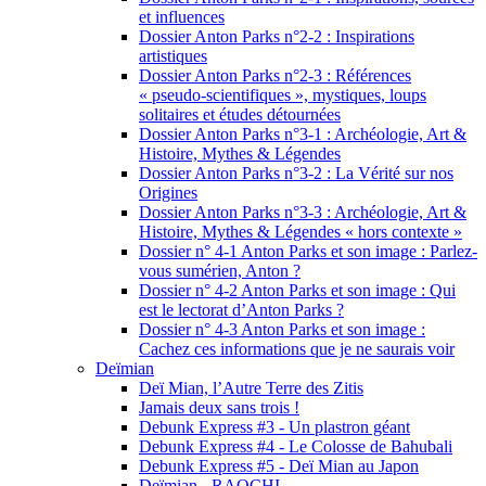
et influences
Dossier Anton Parks n°2-2 : Inspirations
artistiques
Dossier Anton Parks n°2-3 : Références
« pseudo-scientifiques », mystiques, loups
solitaires et études détournées
Dossier Anton Parks n°3-1 : Archéologie, Art &
Histoire, Mythes & Légendes
Dossier Anton Parks n°3-2 : La Vérité sur nos
Origines
Dossier Anton Parks n°3-3 : Archéologie, Art &
Histoire, Mythes & Légendes « hors contexte »
Dossier n° 4-1 Anton Parks et son image : Parlez-
vous sumérien, Anton ?
Dossier n° 4-2 Anton Parks et son image : Qui
est le lectorat d’Anton Parks ?
Dossier n° 4-3 Anton Parks et son image :
Cachez ces informations que je ne saurais voir
Deïmian
Deï Mian, l’Autre Terre des Zitis
Jamais deux sans trois !
Debunk Express #3 - Un plastron géant
Debunk Express #4 - Le Colosse de Bahubali
Debunk Express #5 - Deï Mian au Japon
Deïmian - RAQCHI