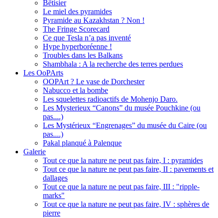
Bêtisier
Le miel des pyramides
Pyramide au Kazakhstan ? Non !
The Fringe Scorecard
Ce que Tesla n’a pas inventé
Hype hyperboréenne !
Troubles dans les Balkans
Shambhala : A la recherche des terres perdues
Les OoPArts
OOPArt ? Le vase de Dorchester
Nabucco et la bombe
Les squelettes radioactifs de Mohenjo Daro.
Les Mysterieux “Canons” du musée Pouchkine (ou
pas....)
Les Mystérieux “Engrenages” du musée du Caire (ou
pas....)
Pakal planqué à Palenque
Galerie
Tout ce que la nature ne peut pas faire, I : pyramides
Tout ce que la nature ne peut pas faire, II : pavements et
dallages
Tout ce que la nature ne peut pas faire, III : "ripple-
marks"
Tout ce que la nature ne peut pas faire, IV : sphères de
pierre