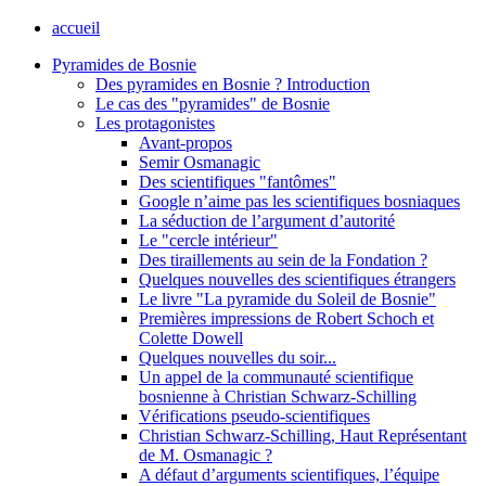
accueil
Pyramides de Bosnie
Des pyramides en Bosnie ? Introduction
Le cas des "pyramides" de Bosnie
Les protagonistes
Avant-propos
Semir Osmanagic
Des scientifiques "fantômes"
Google n’aime pas les scientifiques bosniaques
La séduction de l’argument d’autorité
Le "cercle intérieur"
Des tiraillements au sein de la Fondation ?
Quelques nouvelles des scientifiques étrangers
Le livre "La pyramide du Soleil de Bosnie"
Premières impressions de Robert Schoch et
Colette Dowell
Quelques nouvelles du soir...
Un appel de la communauté scientifique
bosnienne à Christian Schwarz-Schilling
Vérifications pseudo-scientifiques
Christian Schwarz-Schilling, Haut Représentant
de M. Osmanagic ?
A défaut d’arguments scientifiques, l’équipe