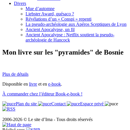
Divers
Mue d’automne
Liebster Award, quésaco ?
Révélations d’un « Conspi » repenti
La pseudo-archéologie aux Apéros Sceptiques de Lyon
Ancient Apocalypse, un fil
Ancient Apocalypse : Netflix soutient la pseudo-
archéologie de Hancock
Mon livre sur les "pyramides" de Bosnie
Plus de détails
Disponible en
livre
et en
e-book
.
À commander chez l’éditeur Book-e-book !
Plan du site
Contact
Espace privé
2006-2026 © Le site d’Irna - Tous droits réservés
Réalisé sous