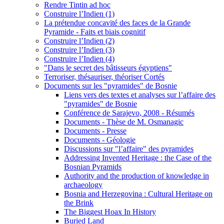
Rendre Tintin ad hoc
Construire l’Indien (1)
La prétendue concavité des faces de la Grande
Pyramide - Faits et biais cognitif
Construire l’Indien (2)
Construire l’Indien (3)
Construire l’Indien (4)
"Dans le secret des bâtisseurs égyptiens"
Terroriser, thésauriser, théoriser Cortés
Documents sur les "pyramides" de Bosnie
Liens vers des textes et analyses sur l’affaire des
"pyramides" de Bosnie
Conférence de Sarajevo, 2008 - Résumés
Documents - Thèse de M. Osmanagic
Documents - Presse
Documents - Géologie
Discussions sur "l’affaire" des pyramides
Addressing Invented Heritage : the Case of the
Bosnian Pyramids
Authority and the production of knowledge in
archaeology
Bosnia and Herzegovina : Cultural Heritage on
the Brink
The Biggest Hoax In History
Buried Land