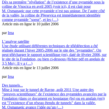
Dès sa première "révélation" de l’existence d’une pyramide sous la
colline de Visocica en avril 2005 (voir ici), il est clair pour
M. Osmanagic que cette pyramide n’est pas unique. De l’autre côté
de la vallée, la colline de Pljesevica est immédiatement identifiée
comme pyramide "soeur", et les (…)
Article mis en ligne le
10 juillet 2006
par
Irna
L’analyse satellite
Une étude utilisant différentes techniques de télédétection a été
réalisée durant l’hiver 2005-2006 sur le site des "pyramides". On
peut télécharger le rapport scientifique (en), daté de février 2006, sur
le site de la Fondation, ou bien ci-dessous (fichier pdf en anglais de
3,5 Mo) : Il y a (…)
Article mis en ligne le
13 juillet 2006
par
Irna
Des tunnels...
Mise à jour sur le tunnel de Ravne, août 2011 Une autre des
"preuves scientifiques" de l’existence des pyramides avancées par la
Fondation (dans ce document en bosniaque (bs) ou en anglais (en))
est "l’existence d’un réseau étendu de tunnels" dans la vallée.
M. Osmanagic avance l’idée qu’un (…)