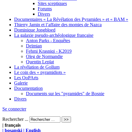
Sites sceptiques
Forums
Divers
Documentaires « La Révélation des Pyramides » et « BAM »
Thierry Jamin et l’affaire des momies de Nazca
Dominique Jongbloed
La galaxie pseudo-archéologique française
Anton Parks - Enquêtes
Deïmian
Fehmi Krasniqi - K2019
Oleg de Normandie
Quentin Leplat
La révélation de Gollum
Le coin des « pyramidiots »
Les OoPArts
Galerie
Documentation
Documents sur les "pyramides" de Bosnie
Divers
Se connecter
Rechercher ...
| français
| bosanski
| English