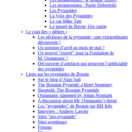
Les protagonistes : Paolo Debertolis
Les Pyramides
La Voix des Pyramides
Le cas Mike Tate
Le tunnel de Ravne 1ère partie
Le coin des « délires »
Les pêcheurs de la pyramide : une extraordinaire
découverte !
Un poisson d’avril au mois de mai ?
Un nouvel "expert" pour la Fondation de
M. Osmanagic !
Découverte d’artefacts qui prouvent l’artificialité
des pyramides
Liens sur les pyramides de Bosnie
Sur le blog d’Alun Salt
The Bosnian Pyramid: a Brief Summary
Skeptoid: The Bosnian Pyramids
Osmanagic slammed by Johan Normark
A discussion about Mr. Osmanagic’s thesis
Les "pyramides" de Bosnie sur BH Info
Interview : Andrew Lawler
Sites "pro-pyramide"
Sites sceptiques
Forums