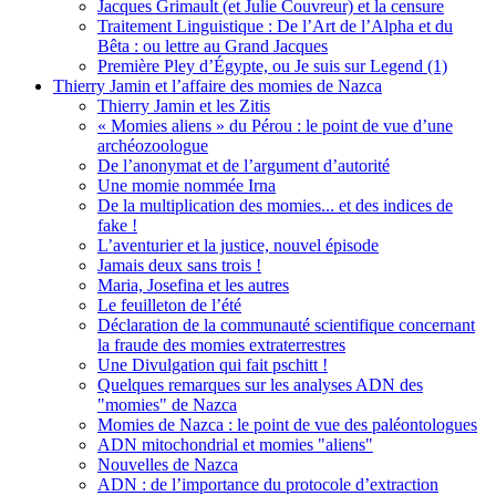
Jacques Grimault (et Julie Couvreur) et la censure
Traitement Linguistique : De l’Art de l’Alpha et du
Bêta : ou lettre au Grand Jacques
Première Pley d’Égypte, ou Je suis sur Legend (1)
Thierry Jamin et l’affaire des momies de Nazca
Thierry Jamin et les Zitis
« Momies aliens » du Pérou : le point de vue d’une
archéozoologue
De l’anonymat et de l’argument d’autorité
Une momie nommée Irna
De la multiplication des momies... et des indices de
fake !
L’aventurier et la justice, nouvel épisode
Jamais deux sans trois !
Maria, Josefina et les autres
Le feuilleton de l’été
Déclaration de la communauté scientifique concernant
la fraude des momies extraterrestres
Une Divulgation qui fait pschitt !
Quelques remarques sur les analyses ADN des
"momies" de Nazca
Momies de Nazca : le point de vue des paléontologues
ADN mitochondrial et momies "aliens"
Nouvelles de Nazca
ADN : de l’importance du protocole d’extraction