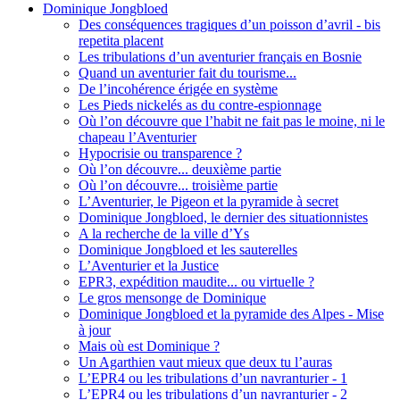
Dominique Jongbloed
Des conséquences tragiques d’un poisson d’avril - bis
repetita placent
Les tribulations d’un aventurier français en Bosnie
Quand un aventurier fait du tourisme...
De l’incohérence érigée en système
Les Pieds nickelés as du contre-espionnage
Où l’on découvre que l’habit ne fait pas le moine, ni le
chapeau l’Aventurier
Hypocrisie ou transparence ?
Où l’on découvre... deuxième partie
Où l’on découvre... troisième partie
L’Aventurier, le Pigeon et la pyramide à secret
Dominique Jongbloed, le dernier des situationnistes
A la recherche de la ville d’Ys
Dominique Jongbloed et les sauterelles
L’Aventurier et la Justice
EPR3, expédition maudite... ou virtuelle ?
Le gros mensonge de Dominique
Dominique Jongbloed et la pyramide des Alpes - Mise
à jour
Mais où est Dominique ?
Un Agarthien vaut mieux que deux tu l’auras
L’EPR4 ou les tribulations d’un navranturier - 1
L’EPR4 ou les tribulations d’un navranturier - 2