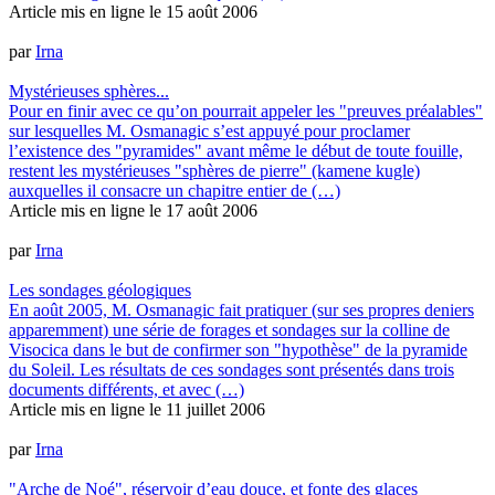
Article mis en ligne le
15 août 2006
par
Irna
Mystérieuses sphères...
Pour en finir avec ce qu’on pourrait appeler les "preuves préalables"
sur lesquelles M. Osmanagic s’est appuyé pour proclamer
l’existence des "pyramides" avant même le début de toute fouille,
restent les mystérieuses "sphères de pierre" (kamene kugle)
auxquelles il consacre un chapitre entier de (…)
Article mis en ligne le
17 août 2006
par
Irna
Les sondages géologiques
En août 2005, M. Osmanagic fait pratiquer (sur ses propres deniers
apparemment) une série de forages et sondages sur la colline de
Visocica dans le but de confirmer son "hypothèse" de la pyramide
du Soleil. Les résultats de ces sondages sont présentés dans trois
documents différents, et avec (…)
Article mis en ligne le
11 juillet 2006
par
Irna
"Arche de Noé", réservoir d’eau douce, et fonte des glaces