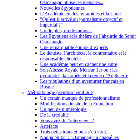
Osmanagic utilise les menaces...
Nouvelles égyptiennes
L’Académicien, les pyramides et la Lune
"Qu’est-il arrivé au journalisme objectif et
impartial ?"
Un de plus, un de moins...
Les Egyptiens et le théâtre de l’absurde de Semir
Osmanagic
Une remarquable équipe d’experts
Le dentiste, l’architecte, le contremaître et le
responsable clientèle...
Une académie peut en cacher une autre
Son Altesse Royale Mensur 1er ou : les
pyramides, la comète et la reine d’Angleterre
Les tribulations d’un aventurier français en
Bosnie
Méthodologie pseudoscientifique
Un certain manque de professionnalisme
Modifications du site de la Fondation
Un peu de numérologie
De la crédulité
Vous avez dit "interview" ?
Artefacts
Trois petits tours et puis s’en vont...
Nadija Nukic : "Osmanagic a chassé les