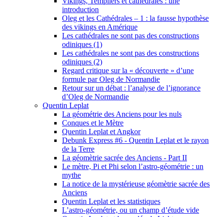
Vikings, Templiers et cathédrales : une
introduction
Oleg et les Cathédrales – 1 : la fausse hypothèse
des vikings en Amérique
Les cathédrales ne sont pas des constructions
odiniques (1)
Les cathédrales ne sont pas des constructions
odiniques (2)
Regard critique sur la « découverte » d’une
formule par Oleg de Normandie
Retour sur un débat : l’analyse de l’ignorance
d’Oleg de Normandie
Quentin Leplat
La géométrie des Anciens pour les nuls
Conques et le Mètre
Quentin Leplat et Angkor
Debunk Express #6 - Quentin Leplat et le rayon
de la Terre
La géomètrie sacrée des Anciens - Part II
Le mètre, Pi et Phi selon l’astro-géométrie : un
mythe
La notice de la mystérieuse géomètrie sacrée des
Anciens
Quentin Leplat et les statistiques
L’astro-géométrie, ou un champ d’étude vide