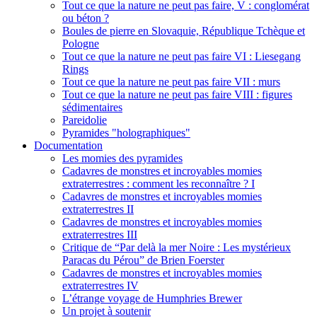
Tout ce que la nature ne peut pas faire, V : conglomérat
ou béton ?
Boules de pierre en Slovaquie, République Tchèque et
Pologne
Tout ce que la nature ne peut pas faire VI : Liesegang
Rings
Tout ce que la nature ne peut pas faire VII : murs
Tout ce que la nature ne peut pas faire VIII : figures
sédimentaires
Pareidolie
Pyramides "holographiques"
Documentation
Les momies des pyramides
Cadavres de monstres et incroyables momies
extraterrestres : comment les reconnaître ? I
Cadavres de monstres et incroyables momies
extraterrestres II
Cadavres de monstres et incroyables momies
extraterrestres III
Critique de “Par delà la mer Noire : Les mystérieux
Paracas du Pérou” de Brien Foerster
Cadavres de monstres et incroyables momies
extraterrestres IV
L’étrange voyage de Humphries Brewer
Un projet à soutenir