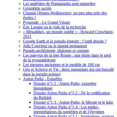
Les andésites de Pumapunku sont naturelles
Géométrie sacrée
Chantal (Jègues-Wolkiewiez), un peu plus près des
étoiles !
Pyramide - Le Grand Virage
Éric Lesaint ou le vide de la recherche
« Mégalithes, un monde oublié » - Howard Crowhurst,
2021
Google Earth et la pseudo-histoire : l’outil absolu ?
Julie Couvreur ou le plagiat permanent
Pseudo-archéologie, dialogue et censure
Les papyrus de la mer Rouge : une épine dans le pied
de la pyramidologie
Les mesures anciennes et le modèle de 180 cm
Géo et Science et Vie : deux magazines qui ont basculé
dans la pseudo-science
Anton Parks - Enquêtes
Dossier n°1-1 : Anton Parks, expertise
linguistique
Dossier Anton Parks n°1-2 : De la codification
du Bullshit
Dossier n°1-3 : Anton Parks, le Messie et le latin
Dossier Anton Parks n°1-4 : Les traduc-
interprétations du sumérien et de l’égyptien
Dossier Anton Parks n°2-1 : Inspirations, sources