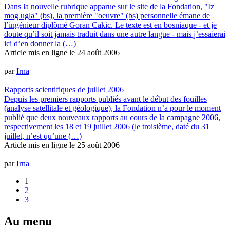
Dans la nouvelle rubrique apparue sur le site de la Fondation, "Iz
mog ugla" (bs), la première "oeuvre" (bs) personnelle émane de
l’ingénieur diplômé Goran Cakic. Le texte est en bosniaque - et je
doute qu’il soit jamais traduit dans une autre langue - mais j’essaierai
ici d’en donner la (…)
Article mis en ligne le
24 août 2006
par
Irna
Rapports scientifiques de juillet 2006
Depuis les premiers rapports publiés avant le début des fouilles
(analyse satellitale et géologique), la Fondation n’a pour le moment
publié que deux nouveaux rapports au cours de la campagne 2006,
respectivement les 18 et 19 juillet 2006 (le troisième, daté du 31
juillet, n’est qu’une (…)
Article mis en ligne le
25 août 2006
par
Irna
1
2
3
Au menu