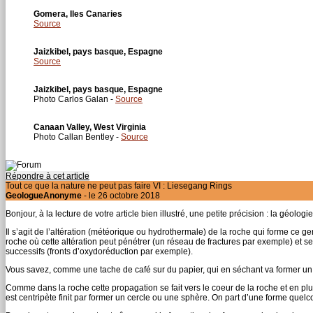
Gomera, Iles Canaries
Source
Jaizkibel, pays basque, Espagne
Source
Jaizkibel, pays basque, Espagne
Photo Carlos Galan -
Source
Canaan Valley, West Virginia
Photo Callan Bentley -
Source
Répondre à cet article
Tout ce que la nature ne peut pas faire VI : Liesegang Rings
GeologueAnonyme
- le 26 octobre 2018
Bonjour, à la lecture de votre article bien illustré, une petite précision : la géol
Il s’agit de l’altération (météorique ou hydrothermale) de la roche qui forme ce
roche où cette altération peut pénétrer (un réseau de fractures par exemple) et 
successifs (fronts d’oxydoréduction par exemple).
Vous savez, comme une tache de café sur du papier, qui en séchant va former un 
Comme dans la roche cette propagation se fait vers le coeur de la roche et en plusie
est centripète finit par former un cercle ou une sphère. On part d’une forme quelco