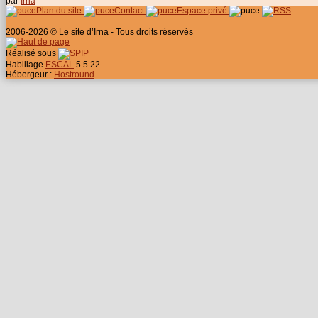
par
Irna
Plan du site
Contact
Espace privé
2006-2026 © Le site d’Irna - Tous droits réservés
Réalisé sous
Habillage
ESCAL
5.5.22
Hébergeur :
Hostround