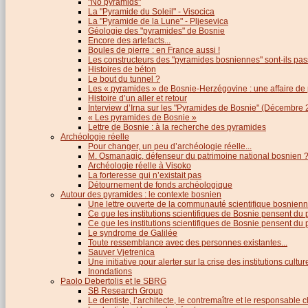
"No pyramids"
La "Pyramide du Soleil" - Visocica
La "Pyramide de la Lune" - Pljesevica
Géologie des "pyramides" de Bosnie
Encore des artefacts...
Boules de pierre : en France aussi !
Les constructeurs des "pyramides bosniennes" sont-ils pas
Histoires de béton
Le bout du tunnel ?
Les « pyramides » de Bosnie-Herzégovine : une affaire de
Histoire d’un aller et retour
Interview d’Irna sur les "Pyramides de Bosnie" (Décembre 
« Les pyramides de Bosnie »
Lettre de Bosnie : à la recherche des pyramides
Archéologie réelle
Pour changer, un peu d’archéologie réelle...
M. Osmanagic, défenseur du patrimoine national bosnien 
Archéologie réelle à Visoko
La forteresse qui n’existait pas
Détournement de fonds archéologique
Autour des pyramides : le contexte bosnien
Une lettre ouverte de la communauté scientifique bosnien
Ce que les institutions scientifiques de Bosnie pensent du
Ce que les institutions scientifiques de Bosnie pensent du p
Le syndrome de Galilée
Toute ressemblance avec des personnes existantes...
Sauver Vjetrenica
Une initiative pour alerter sur la crise des institutions cultu
Inondations
Paolo Debertolis et le SBRG
SB Research Group
Le dentiste, l’architecte, le contremaître et le responsable cl