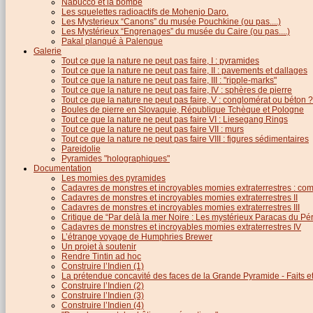
Nabucco et la bombe
Les squelettes radioactifs de Mohenjo Daro.
Les Mysterieux “Canons” du musée Pouchkine (ou pas....)
Les Mystérieux “Engrenages” du musée du Caire (ou pas....)
Pakal planqué à Palenque
Galerie
Tout ce que la nature ne peut pas faire, I : pyramides
Tout ce que la nature ne peut pas faire, II : pavements et dallages
Tout ce que la nature ne peut pas faire, III : "ripple-marks"
Tout ce que la nature ne peut pas faire, IV : sphères de pierre
Tout ce que la nature ne peut pas faire, V : conglomérat ou béton ?
Boules de pierre en Slovaquie, République Tchèque et Pologne
Tout ce que la nature ne peut pas faire VI : Liesegang Rings
Tout ce que la nature ne peut pas faire VII : murs
Tout ce que la nature ne peut pas faire VIII : figures sédimentaires
Pareidolie
Pyramides "holographiques"
Documentation
Les momies des pyramides
Cadavres de monstres et incroyables momies extraterrestres : com
Cadavres de monstres et incroyables momies extraterrestres II
Cadavres de monstres et incroyables momies extraterrestres III
Critique de “Par delà la mer Noire : Les mystérieux Paracas du Pé
Cadavres de monstres et incroyables momies extraterrestres IV
L’étrange voyage de Humphries Brewer
Un projet à soutenir
Rendre Tintin ad hoc
Construire l’Indien (1)
La prétendue concavité des faces de la Grande Pyramide - Faits et 
Construire l’Indien (2)
Construire l’Indien (3)
Construire l’Indien (4)