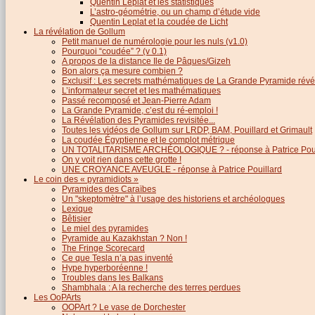
Quentin Leplat et les statistiques
L’astro-géométrie, ou un champ d’étude vide
Quentin Leplat et la coudée de Licht
La révélation de Gollum
Petit manuel de numérologie pour les nuls (v1.0)
Pourquoi “coudée” ? (v 0.1)
A propos de la distance Ile de Pâques/Gizeh
Bon alors ça mesure combien ?
Exclusif : Les secrets mathématiques de La Grande Pyramide révél
L’informateur secret et les mathématiques
Passé recomposé et Jean-Pierre Adam
La Grande Pyramide, c’est du ré-emploi !
La Révélation des Pyramides revisitée...
Toutes les vidéos de Gollum sur LRDP, BAM, Pouillard et Grimault
La coudée Égyptienne et le complot métrique
UN TOTALITARISME ARCHÉOLOGIQUE ? - réponse à Patrice Poui
On y voit rien dans cette grotte !
UNE CROYANCE AVEUGLE - réponse à Patrice Pouillard
Le coin des « pyramidiots »
Pyramides des Caraïbes
Un "skeptomètre" à l’usage des historiens et archéologues
Lexique
Bêtisier
Le miel des pyramides
Pyramide au Kazakhstan ? Non !
The Fringe Scorecard
Ce que Tesla n’a pas inventé
Hype hyperboréenne !
Troubles dans les Balkans
Shambhala : A la recherche des terres perdues
Les OoPArts
OOPArt ? Le vase de Dorchester