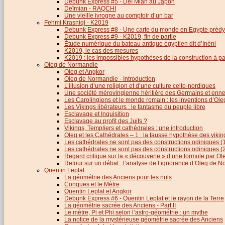
Debunk Express #5 - Deï Mian au Japon
Deïmian - RAQCHI
Une vieille ivrogne au comptoir d’un bar
Fehmi Krasniqi - K2019
Debunk Express #8 - Une carte du monde en Egypte prédy
Debunk Express #9 - K2019, fin de partie
Étude numérique du bateau antique égyptien dit d’Inéni
K2019, le cas des mesures
K2019 : les impossibles hypothèses de la construction à par
Oleg de Normandie
Oleg et Angkor
Oleg de Normandie - Introduction
L’illusion d’une religion et d’une culture celto-nordiques
Une société mérovingienne héritière des Germains et en
Les Carolingiens et le monde romain : les inventions d’O
Les Vikings libérateurs : le fantasme du peuple libre
Esclavage et Inquisition
Esclavage au profit des Juifs ?
Vikings, Templiers et cathédrales : une introduction
Oleg et les Cathédrales – 1 : la fausse hypothèse des viki
Les cathédrales ne sont pas des constructions odiniques (
Les cathédrales ne sont pas des constructions odiniques (
Regard critique sur la « découverte » d’une formule par 
Retour sur un débat : l’analyse de l’ignorance d’Oleg de 
Quentin Leplat
La géométrie des Anciens pour les nuls
Conques et le Mètre
Quentin Leplat et Angkor
Debunk Express #6 - Quentin Leplat et le rayon de la Terre
La géomètrie sacrée des Anciens - Part II
Le mètre, Pi et Phi selon l’astro-géométrie : un mythe
La notice de la mystérieuse géomètrie sacrée des Anciens