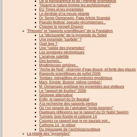
De la transparence et de l’intégrité scientifique
"Quand la nature trompe les archéologues"
EU Times et les pyramides
Le dentiste et la moule géante
Dr. Semir Osmanagic, Fake Article Scandal
Pseudo-festival, pseudo-récompenses...
Chasser le (projet) Dragon
"Preuves" et "rapports scientifiques" de la Fondation
La "découverte" de la pyramide du Soleil
Une pyramide "parfaite" ?
Quel âge ?
Une "vallée des pyramides"
Les sondages géologiques
L’analyse satellite
Des tunnels...
Mystérieuses sphères...
"Arche de Noé", réservoir d’eau douce, et fonte des glaces
Rapports scientifiques de juillet 2006
Tombes, mégalithes et symboles mystérieux
Mars, Egypte, Bosnie, même combat !
M. Osmanagic explique les pyramides aux visiteurs
Le "rapport de fouilles" 2006
Géologie alternative
Enfin, le rapport du Dr Barakat
A la recherche des rapports perdus
Où l’on reparle de l’alphabet "proto-bosnien"
Quelques réflexions sur le rapport du Dr Nabil Swelim
Tunnels, bois fossile et carbone 14
Couvrez ce rapport que je ne saurais voir...
Carbone 14 : le retour
Du mésusage de l’archéoacoustique
La réalité des "pyramides"