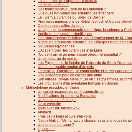
La séduction de l’argument d’autorité
Le "cercle intérieur"
Des tiraillements au sein de la Fondation ?
Quelques nouvelles des scientifiques étrangers
Le livre "La pyramide du Soleil de Bosnie"
Premières impressions de Robert Schoch et Colette Dowel
Quelques nouvelles du soir...
Un appel de la communauté scientifique bosnienne à Chris
Vérifications pseudo-scientifiques
Christian Schwarz-Schilling, Haut Représentant de M. Os
A défaut d’arguments scientifiques, l’équipe Osmanagic util
Nouvelles égyptiennes
L’Académicien, les pyramides et la Lune
"Qu’est-il arrivé au journalisme objectif et impartial ?"
Un de plus, un de moins...
Les Egyptiens et le théâtre de l’absurde de Semir Osmana
Une remarquable équipe d’experts
Le dentiste, l’architecte, le contremaître et le responsable cl
Une académie peut en cacher une autre
Son Altesse Royale Mensur 1er ou : les pyramides, la comèt
Les tribulations d’un aventurier français en Bosnie
Méthodologie pseudoscientifique
Un certain manque de professionnalisme
Modifications du site de la Fondation
Un peu de numérologie
De la crédulité
Vous avez dit "interview" ?
Artefacts
Trois petits tours et puis s’en vont...
Nadija Nukic : "Osmanagic a chassé les scientifiques du pr
Une brique à braque ?
Ignominies