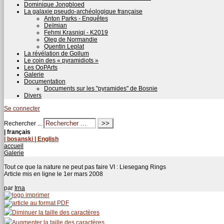
Dominique Jongbloed
La galaxie pseudo-archéologique française
Anton Parks - Enquêtes
Deïmian
Fehmi Krasniqi - K2019
Oleg de Normandie
Quentin Leplat
La révélation de Gollum
Le coin des « pyramidiots »
Les OoPArts
Galerie
Documentation
Documents sur les "pyramides" de Bosnie
Divers
Se connecter
Rechercher ...
| français
| bosanski
| English
accueil
Galerie
Tout ce que la nature ne peut pas faire VI : Liesegang Rings
Article mis en ligne le
1er mars 2008
par
Irna