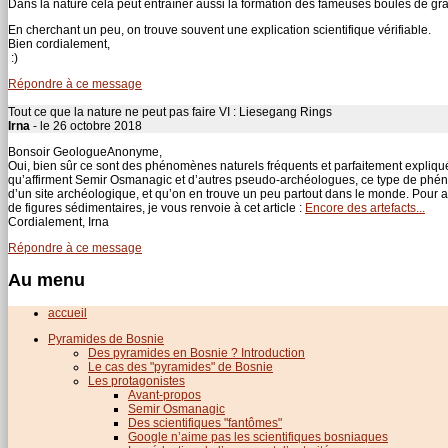
Dans la nature cela peut entraîner aussi la formation des fameuses boules de gra
En cherchant un peu, on trouve souvent une explication scientifique vérifiable.
Bien cordialement,
:)
Répondre à ce message
Tout ce que la nature ne peut pas faire VI : Liesegang Rings
Irna
- le 26 octobre 2018
Bonsoir GeologueAnonyme,
Oui, bien sûr ce sont des phénomènes naturels fréquents et parfaitement expliqués
qu’affirment Semir Osmanagic et d’autres pseudo-archéologues, ce type de phéno
d’un site archéologique, et qu’on en trouve un peu partout dans le monde. Pour 
de figures sédimentaires, je vous renvoie à cet article :
Encore des artefacts...
Cordialement, Irna
Répondre à ce message
Au menu
accueil
Pyramides de Bosnie
Des pyramides en Bosnie ? Introduction
Le cas des "pyramides" de Bosnie
Les protagonistes
Avant-propos
Semir Osmanagic
Des scientifiques "fantômes"
Google n’aime pas les scientifiques bosniaques