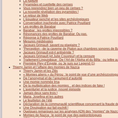
La rupture
Pyramides et cueillette des cerises
Vous reprendrez bien un peu de cerises ?
La nouvelle révélation des pyramides !
Le retour de Web
L’équateur penché et les sites archéologiques
Conversation inachevée avec Patrice Pouillard
Les grottes de Barabar
Barabar : les grottes impossibles ?
Résonances des grottes de Barabar. Ou pas.
Réponse à Patrice Pouillard
Mesures médiévales
Jacques Grimault, savant ou plagiaire ?
"Perception - de la caverne de Platon aux chambres sonores de B
Jacques Grimault est-il antisémite ?
Jacques Grimault (et Julie Couvreur) et la censure
Traitement Linguistique : De l’Art de l’Alpha et du Bêta : ou lettre
Première Pley d’Égypte, ou Je suis sur Legend (1)
Thierry Jamin et l’affaire des momies de Nazca
Thierry Jamin et les Zitis
« Momies aliens » du Pérou : le point de vue d’une archéozoolog
De l’anonymat et de l’argument d’autorité
Une momie nommée Irna
De la multiplication des momies... et des indices de fake !
L’aventurier et la justice, nouvel épisode
Jamais deux sans trois !
Maria, Josefina et les autres
Le feuilleton de l’été
Déclaration de la communauté scientifique concernant la fraude d
Une Divulgation qui fait pschitt !
Quelques remarques sur les analyses ADN des "momies" de Nazc
Momies de Nazca : le point de vue des paléontologues