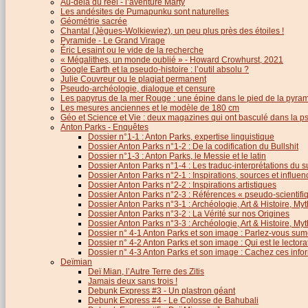
Au-delà du réel - l’aventure Marty
Les andésites de Pumapunku sont naturelles
Géométrie sacrée
Chantal (Jègues-Wolkiewiez), un peu plus près des étoiles !
Pyramide - Le Grand Virage
Éric Lesaint ou le vide de la recherche
« Mégalithes, un monde oublié » - Howard Crowhurst, 2021
Google Earth et la pseudo-histoire : l’outil absolu ?
Julie Couvreur ou le plagiat permanent
Pseudo-archéologie, dialogue et censure
Les papyrus de la mer Rouge : une épine dans le pied de la pyra
Les mesures anciennes et le modèle de 180 cm
Géo et Science et Vie : deux magazines qui ont basculé dans la 
Anton Parks - Enquêtes
Dossier n°1-1 : Anton Parks, expertise linguistique
Dossier Anton Parks n°1-2 : De la codification du Bullshit
Dossier n°1-3 : Anton Parks, le Messie et le latin
Dossier Anton Parks n°1-4 : Les traduc-interprétations du s
Dossier Anton Parks n°2-1 : Inspirations, sources et influen
Dossier Anton Parks n°2-2 : Inspirations artistiques
Dossier Anton Parks n°2-3 : Références « pseudo-scientifiq
Dossier Anton Parks n°3-1 : Archéologie, Art & Histoire, M
Dossier Anton Parks n°3-2 : La Vérité sur nos Origines
Dossier Anton Parks n°3-3 : Archéologie, Art & Histoire, M
Dossier n° 4-1 Anton Parks et son image : Parlez-vous sum
Dossier n° 4-2 Anton Parks et son image : Qui est le lector
Dossier n° 4-3 Anton Parks et son image : Cachez ces infor
Deïmian
Deï Mian, l’Autre Terre des Zitis
Jamais deux sans trois !
Debunk Express #3 - Un plastron géant
Debunk Express #4 - Le Colosse de Bahubali