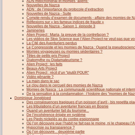
ADN mitochondrial et momies "aliens"
Nouvelles de Nazca
ADN : de l’importance du protocole d’extraction
Nouvelles de Nazca - Suite
Compte-rendu d’examen de documents - affaire des momies de N
Réflexions sur « les fameux indices de fraude »
Nouvelles de Nazca - Saison 1, épisode 3
Jamineries
Alien Project : Maria, la preuve de la contrefaçon ?
Les vidéos de Stop Science que l’Alien Project ne veut pas que vo
La Cité des Aventuriers perdus
Le Congressiste et les momies de Nazca : Quand la pseudoscience
Momies voyageuses ou momies sédentaires ?
Têtes de petits gris Project
Diatomythe ou Diatamateurisme ?
Alien Project : les faits
Beaux-Arts Project
Alien Project : récit d’un "plutôt POUR"
Vidéo gênante ?
La main dans le sac
Le clou dans le cercueil des momies de Nazca
Momies de Nasca : La communauté scientifique nationale et inter
De la sensation à la condamnation : l’histoire des "momies de Naz
Dominique Jongbloed
Des conséquences tragiques d’un poisson d’avril - bis repetita pla
Les tribulations d’un aventurier français en Bosnie
Quand un aventurier fait du tourisme...
De l’incohérence érigée en système
Les Pieds nickelés as du contre-espionnage
Où l’on découvre que l’habit ne fait pas le moine, ni le chapeau l’A
Hypocrisie ou transparence ?
Où l’on découvre... deuxième partie