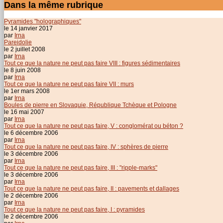
Dans la même rubrique
Pyramides "holographiques"
le 14 janvier 2017
par
Irna
Pareidolie
le 2 juillet 2008
par
Irna
Tout ce que la nature ne peut pas faire VIII : figures sédimentaires
le 8 juin 2008
par
Irna
Tout ce que la nature ne peut pas faire VII : murs
le 1er mars 2008
par
Irna
Boules de pierre en Slovaquie, République Tchèque et Pologne
le 16 mai 2007
par
Irna
Tout ce que la nature ne peut pas faire, V : conglomérat ou béton ?
le 6 décembre 2006
par
Irna
Tout ce que la nature ne peut pas faire, IV : sphères de pierre
le 3 décembre 2006
par
Irna
Tout ce que la nature ne peut pas faire, III : "ripple-marks"
le 3 décembre 2006
par
Irna
Tout ce que la nature ne peut pas faire, II : pavements et dallages
le 2 décembre 2006
par
Irna
Tout ce que la nature ne peut pas faire, I : pyramides
le 2 décembre 2006