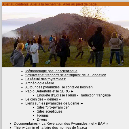
Aller au contenu
|
Aller à la recherche
|
Aller au pied de page
Méthodologie pseudoscientifique
"Preuves" et "rapports scientifiques" de la Fondation
La réalité des "pyramides"
Archéologie réelle
Autour des pyramides : le contexte bosnien
Paolo Debertolis et le SBRG
►
Enquête d’Eclisse Forum - Traduction française
Le coin des « délires »
Liens sur les pyramides de Bosnie
►
Sites "pro-pyramide"
Sites sceptiques
Forums
Divers
Documentaires « La Révélation des Pyramides » et « BAM »
Thierry Jamin et l’affaire des momies de Nazca