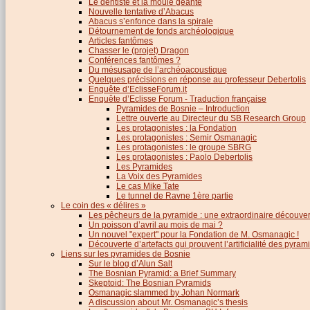
Le dentiste et la moule géante
Nouvelle tentative d’Abacus
Abacus s’enfonce dans la spirale
Détournement de fonds archéologique
Articles fantômes
Chasser le (projet) Dragon
Conférences fantômes ?
Du mésusage de l’archéoacoustique
Quelques précisions en réponse au professeur Debertolis
Enquête d’EclisseForum.it
Enquête d’Eclisse Forum - Traduction française
Pyramides de Bosnie – Introduction
Lettre ouverte au Directeur du SB Research Group
Les protagonistes : la Fondation
Les protagonistes : Semir Osmanagic
Les protagonistes : le groupe SBRG
Les protagonistes : Paolo Debertolis
Les Pyramides
La Voix des Pyramides
Le cas Mike Tate
Le tunnel de Ravne 1ère partie
Le coin des « délires »
Les pêcheurs de la pyramide : une extraordinaire découver
Un poisson d’avril au mois de mai ?
Un nouvel "expert" pour la Fondation de M. Osmanagic !
Découverte d’artefacts qui prouvent l’artificialité des pyram
Liens sur les pyramides de Bosnie
Sur le blog d’Alun Salt
The Bosnian Pyramid: a Brief Summary
Skeptoid: The Bosnian Pyramids
Osmanagic slammed by Johan Normark
A discussion about Mr. Osmanagic’s thesis