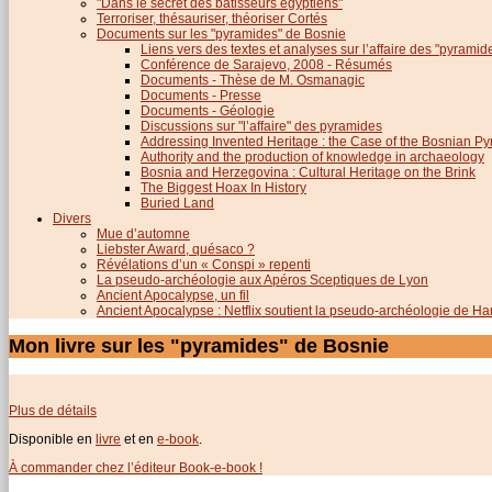
"Dans le secret des bâtisseurs égyptiens"
Terroriser, thésauriser, théoriser Cortés
Documents sur les "pyramides" de Bosnie
Liens vers des textes et analyses sur l’affaire des "pyrami
Conférence de Sarajevo, 2008 - Résumés
Documents - Thèse de M. Osmanagic
Documents - Presse
Documents - Géologie
Discussions sur "l’affaire" des pyramides
Addressing Invented Heritage : the Case of the Bosnian P
Authority and the production of knowledge in archaeology
Bosnia and Herzegovina : Cultural Heritage on the Brink
The Biggest Hoax In History
Buried Land
Divers
Mue d’automne
Liebster Award, quésaco ?
Révélations d’un « Conspi » repenti
La pseudo-archéologie aux Apéros Sceptiques de Lyon
Ancient Apocalypse, un fil
Ancient Apocalypse : Netflix soutient la pseudo-archéologie de H
Mon livre sur les "pyramides" de Bosnie
Plus de détails
Disponible en
livre
et en
e-book
.
À commander chez l’éditeur Book-e-book !