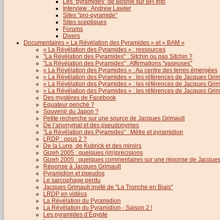
Les "pyramides" de Bosnie sur BH Info
Interview : Andrew Lawler
Sites "pro-pyramide"
Sites sceptiques
Forums
Divers
Documentaires « La Révélation des Pyramides » et « BAM »
« La Révélation des Pyramides » : ressources
"La Révélation des Pyramides" : Sitchin ou pas Sitchin ?
"La Révélation des Pyramides" : Affirmations "vaseuses"
« La Révélation des Pyramides » : Au centre des terres émergées
« La Révélation des Pyramides » : les références de Jacques Grima
« La Révélation des Pyramides » : les références de Jacques Grimau
« La Révélation des Pyramides » : les références de Jacques Grimau
Des mystères de Facebook
Equateur penché ?
Souvenir du Japon ?
Petite recherche sur une source de Jacques Grimault
De l’anonymat et des pseudonymes
"La Révélation des Pyramides" : Mètre et pyramidion
LRDP : opus 2 ?
De la Lune, de Kubrick et des miroirs
Gizeh 2005 : quelques (im)précisions
Gizeh 2005 : quelques commentaires sur une réponse de Jacques
Réponse à Jacques Grimault
Pyramidion et pseudos
Le sarcophage perdu
Jacques Grimault invité de "La Tronche en Biais"
LRDP en vidéos
La Révélation du Pyramidion
La Révélation du Pyramidion - Saison 2 !
Les pyramides d’Égypte