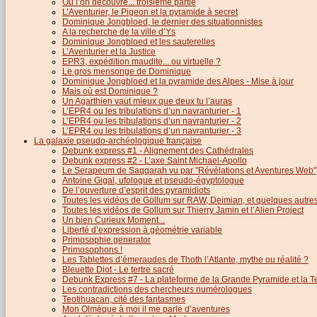
Où l’on découvre... troisième partie
L’Aventurier, le Pigeon et la pyramide à secret
Dominique Jongbloed, le dernier des situationnistes
A la recherche de la ville d’Ys
Dominique Jongbloed et les sauterelles
L’Aventurier et la Justice
EPR3, expédition maudite... ou virtuelle ?
Le gros mensonge de Dominique
Dominique Jongbloed et la pyramide des Alpes - Mise à jour
Mais où est Dominique ?
Un Agarthien vaut mieux que deux tu l’auras
L’EPR4 ou les tribulations d’un navranturier - 1
L’EPR4 ou les tribulations d’un navranturier - 2
L’EPR4 ou les tribulations d’un navranturier - 3
La galaxie pseudo-archéologique française
Debunk express #1 - Alignement des Cathédrales
Debunk express #2 - L’axe Saint Michael-Apollo
Le Serapeum de Saqqarah vu par "Révélations et Aventures Web"
Antoine Gigal, ufologue et pseudo-égyptologue
De l’ouverture d’esprit des pyramidiots
Toutes les vidéos de Gollum sur RAW, Deimian, et quelques autres.
Toutes les vidéos de Gollum sur Thierry Jamin et l’Alien Project
Un bien Curieux Moment...
Liberté d’expression à géométrie variable
Primosophie generator
Primosophons !
Les Tablettes d’émeraudes de Thoth l’Atlante, mythe ou réalité ?
Bleuette Diot - Le tertre sacré
Debunk Express #7 - La plateforme de la Grande Pyramide et la T
Les contradictions des chercheurs numérologues
Teotihuacan, cité des fantasmes
Mon Olmèque à moi il me parle d’aventures