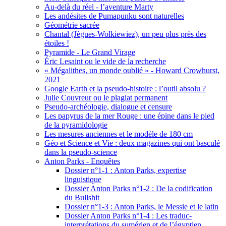
Au-delà du réel - l’aventure Marty
Les andésites de Pumapunku sont naturelles
Géométrie sacrée
Chantal (Jègues-Wolkiewiez), un peu plus près des
étoiles !
Pyramide - Le Grand Virage
Éric Lesaint ou le vide de la recherche
« Mégalithes, un monde oublié » - Howard Crowhurst,
2021
Google Earth et la pseudo-histoire : l’outil absolu ?
Julie Couvreur ou le plagiat permanent
Pseudo-archéologie, dialogue et censure
Les papyrus de la mer Rouge : une épine dans le pied
de la pyramidologie
Les mesures anciennes et le modèle de 180 cm
Géo et Science et Vie : deux magazines qui ont basculé
dans la pseudo-science
Anton Parks - Enquêtes
Dossier n°1-1 : Anton Parks, expertise
linguistique
Dossier Anton Parks n°1-2 : De la codification
du Bullshit
Dossier n°1-3 : Anton Parks, le Messie et le latin
Dossier Anton Parks n°1-4 : Les traduc-
interprétations du sumérien et de l’égyptien