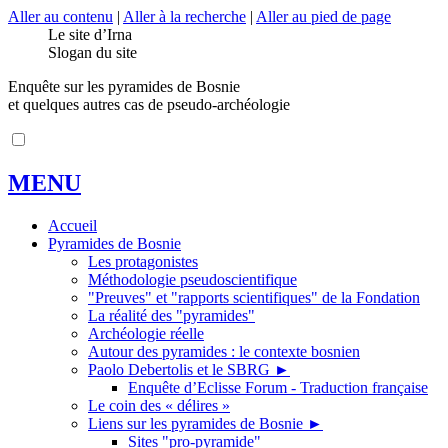
Aller au contenu
|
Aller à la recherche
|
Aller au pied de page
Le site d’Irna
Slogan du site
Enquête sur les pyramides de Bosnie
et quelques autres cas de pseudo-archéologie
MENU
Accueil
Pyramides de Bosnie
Les protagonistes
Méthodologie pseudoscientifique
"Preuves" et "rapports scientifiques" de la Fondation
La réalité des "pyramides"
Archéologie réelle
Autour des pyramides : le contexte bosnien
Paolo Debertolis et le SBRG
►
Enquête d’Eclisse Forum - Traduction française
Le coin des « délires »
Liens sur les pyramides de Bosnie
►
Sites "pro-pyramide"