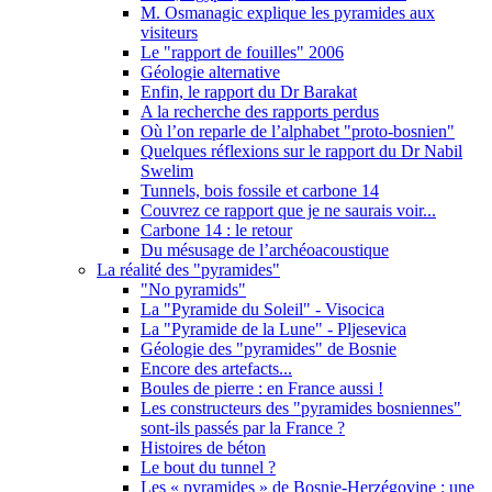
M. Osmanagic explique les pyramides aux
visiteurs
Le "rapport de fouilles" 2006
Géologie alternative
Enfin, le rapport du Dr Barakat
A la recherche des rapports perdus
Où l’on reparle de l’alphabet "proto-bosnien"
Quelques réflexions sur le rapport du Dr Nabil
Swelim
Tunnels, bois fossile et carbone 14
Couvrez ce rapport que je ne saurais voir...
Carbone 14 : le retour
Du mésusage de l’archéoacoustique
La réalité des "pyramides"
"No pyramids"
La "Pyramide du Soleil" - Visocica
La "Pyramide de la Lune" - Pljesevica
Géologie des "pyramides" de Bosnie
Encore des artefacts...
Boules de pierre : en France aussi !
Les constructeurs des "pyramides bosniennes"
sont-ils passés par la France ?
Histoires de béton
Le bout du tunnel ?
Les « pyramides » de Bosnie-Herzégovine : une