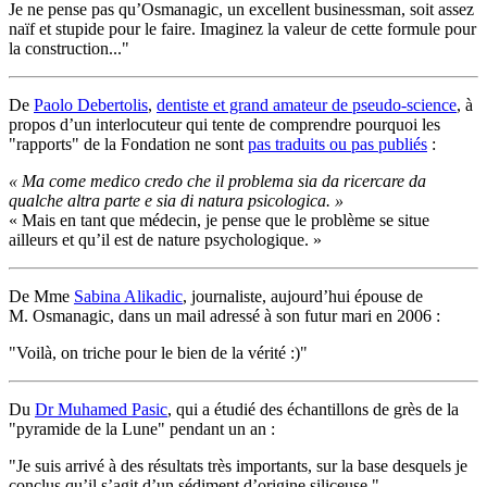
Je ne pense pas qu’Osmanagic, un excellent businessman, soit assez
naïf et stupide pour le faire. Imaginez la valeur de cette formule pour
la construction..."
De
Paolo Debertolis
,
dentiste et grand amateur de pseudo-science
, à
propos d’un interlocuteur qui tente de comprendre pourquoi les
"rapports" de la Fondation ne sont
pas traduits ou pas publiés
:
« Ma come medico credo che il problema sia da ricercare da
qualche altra parte e sia di natura psicologica. »
« Mais en tant que médecin, je pense que le problème se situe
ailleurs et qu’il est de nature psychologique. »
De Mme
Sabina Alikadic
, journaliste, aujourd’hui épouse de
M. Osmanagic, dans un mail adressé à son futur mari en 2006 :
"Voilà, on triche pour le bien de la vérité :)"
Du
Dr Muhamed Pasic
, qui a étudié des échantillons de grès de la
"pyramide de la Lune" pendant un an :
"Je suis arrivé à des résultats très importants, sur la base desquels je
conclus qu’il s’agit d’un sédiment d’origine siliceuse."