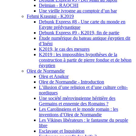
Deïmian - RAQCHI
Une vieille ivrogne au comptoir d’un bar
Fehmi Krasniqi - K2019
Debunk Express #8 - Une carte du monde en
Egypte prédynastique
Debunk Express #9 - K2019, fin de partie
Étude numérique du bateau antique égyptien dit
d’Inéni
K2019, le cas des mesures
K2019 : les impossibles hypothèses de la
construction à partir de pierre fondue et de béton
égyptien
Oleg de Normandie
Oleg et Angkor
Oleg de Normandie - Introduction
L’illusion d’une religion et d’une culture celto-
nordiques
Une société mérovingienne héritière des
Germains et ennemie des Romains ?
Les Carolingiens et le monde romain : les
inventions d’Oleg de Normandie
Les Vikings libérateurs : le fantasme du peuple
libre
Esclavage et Inquisition