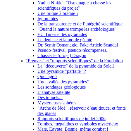
Nadija Nukic : "Osmanagic a chassé les
scientifiques du projet"
Une brique à braque ?
Ignominies
De la transparence et de l’intégrité scientifique
"Quand la nature trompe les archéologues"
EU Times et les pyramides
Le dentiste et la moule géante
Dr. Semir Osmanagic, Fake Article Scandal
Pseudo-festival, pseudo-récompenses...
Chasser le (projet) Dragon
"Preuves" et "rapports scientifiques" de la Fondation
La "découverte" de la pyramide du Soleil
Une pyramide "parfaite" ?
Quel âge ?
Une "vallée des pyramides"
Les sondages géologiques
L’analyse satellite
Des tunnels...
Mystérieuses sphères...
"Arche de Noé", réservoir d’eau douce, et fonte
des glaces
Rapports scientifiques de juillet 2006
Tombes, mégalithes et symboles mystérieux
Mars, Egypte, Bosnie, même combat !