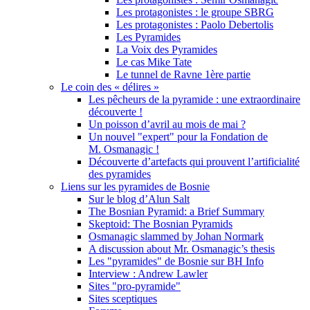
Les protagonistes : le groupe SBRG
Les protagonistes : Paolo Debertolis
Les Pyramides
La Voix des Pyramides
Le cas Mike Tate
Le tunnel de Ravne 1ère partie
Le coin des « délires »
Les pêcheurs de la pyramide : une extraordinaire
découverte !
Un poisson d’avril au mois de mai ?
Un nouvel "expert" pour la Fondation de
M. Osmanagic !
Découverte d’artefacts qui prouvent l’artificialité
des pyramides
Liens sur les pyramides de Bosnie
Sur le blog d’Alun Salt
The Bosnian Pyramid: a Brief Summary
Skeptoid: The Bosnian Pyramids
Osmanagic slammed by Johan Normark
A discussion about Mr. Osmanagic’s thesis
Les "pyramides" de Bosnie sur BH Info
Interview : Andrew Lawler
Sites "pro-pyramide"
Sites sceptiques