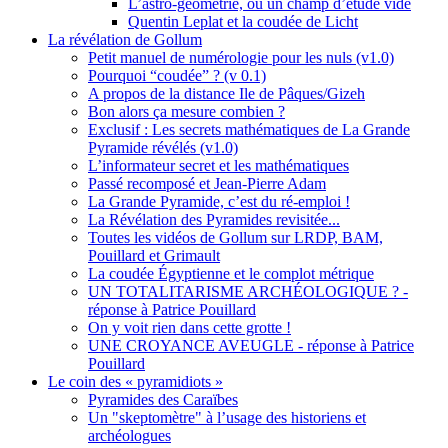
L’astro-géométrie, ou un champ d’étude vide
Quentin Leplat et la coudée de Licht
La révélation de Gollum
Petit manuel de numérologie pour les nuls (v1.0)
Pourquoi “coudée” ? (v 0.1)
A propos de la distance Ile de Pâques/Gizeh
Bon alors ça mesure combien ?
Exclusif : Les secrets mathématiques de La Grande
Pyramide révélés (v1.0)
L’informateur secret et les mathématiques
Passé recomposé et Jean-Pierre Adam
La Grande Pyramide, c’est du ré-emploi !
La Révélation des Pyramides revisitée...
Toutes les vidéos de Gollum sur LRDP, BAM,
Pouillard et Grimault
La coudée Égyptienne et le complot métrique
UN TOTALITARISME ARCHÉOLOGIQUE ? -
réponse à Patrice Pouillard
On y voit rien dans cette grotte !
UNE CROYANCE AVEUGLE - réponse à Patrice
Pouillard
Le coin des « pyramidiots »
Pyramides des Caraïbes
Un "skeptomètre" à l’usage des historiens et
archéologues