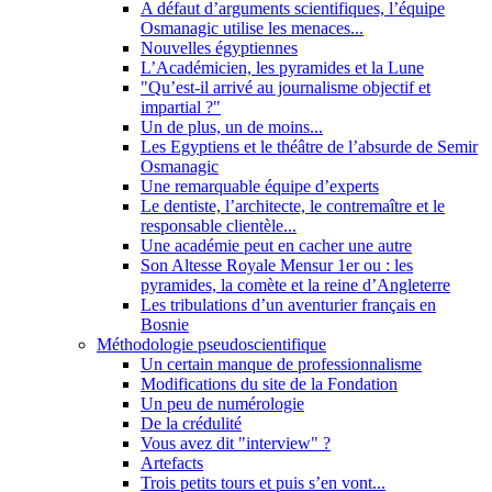
A défaut d’arguments scientifiques, l’équipe
Osmanagic utilise les menaces...
Nouvelles égyptiennes
L’Académicien, les pyramides et la Lune
"Qu’est-il arrivé au journalisme objectif et
impartial ?"
Un de plus, un de moins...
Les Egyptiens et le théâtre de l’absurde de Semir
Osmanagic
Une remarquable équipe d’experts
Le dentiste, l’architecte, le contremaître et le
responsable clientèle...
Une académie peut en cacher une autre
Son Altesse Royale Mensur 1er ou : les
pyramides, la comète et la reine d’Angleterre
Les tribulations d’un aventurier français en
Bosnie
Méthodologie pseudoscientifique
Un certain manque de professionnalisme
Modifications du site de la Fondation
Un peu de numérologie
De la crédulité
Vous avez dit "interview" ?
Artefacts
Trois petits tours et puis s’en vont...