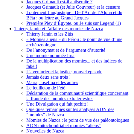
Jacques Grimault est-il antisémite ?
Jacques Grimault (et Julie Couvreur) et la censure
Traitement Linguistique : De l’Art de l’Alpha et du
Bêta : ou lettre au Grand Jacques
Première Pley d’Égypte, ou Je suis sur Legend (1)
Thierry Jamin et l’affaire des momies de Nazca
Thierry Jamin et les Zitis
« Momies aliens » du Pérou : le point de vue d’une
archéozoologue
De l’anonymat et de l’argument d’autorité
Une momie nommée Irna
De la multiplication des momies... et des indices de
fake !
L’aventurier et la justice, nouvel épisode
Jamais deux sans trois !
Maria, Josefina et les autres
Le feuilleton de l’été
Déclaration de la communauté scientifique concernant
la fraude des momies extraterrestres
Une Divulgation qui fait pschitt !
Quelques remarques sur les analyses ADN des
"momies" de Nazca
Momies de Nazca : le point de vue des paléontologues
ADN mitochondrial et momies "aliens"
Nouvelles de Nazca