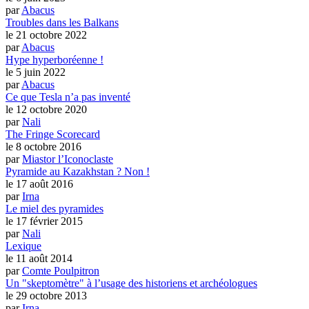
par
Abacus
Troubles dans les Balkans
le 21 octobre 2022
par
Abacus
Hype hyperboréenne !
le 5 juin 2022
par
Abacus
Ce que Tesla n’a pas inventé
le 12 octobre 2020
par
Nali
The Fringe Scorecard
le 8 octobre 2016
par
Miastor l’Iconoclaste
Pyramide au Kazakhstan ? Non !
le 17 août 2016
par
Irna
Le miel des pyramides
le 17 février 2015
par
Nali
Lexique
le 11 août 2014
par
Comte Poulpitron
Un "skeptomètre" à l’usage des historiens et archéologues
le 29 octobre 2013
par
Irna