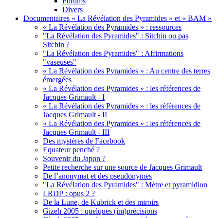
Forums
Divers
Documentaires « La Révélation des Pyramides » et « BAM »
« La Révélation des Pyramides » : ressources
"La Révélation des Pyramides" : Sitchin ou pas
Sitchin ?
"La Révélation des Pyramides" : Affirmations
"vaseuses"
« La Révélation des Pyramides » : Au centre des terres
émergées
« La Révélation des Pyramides » : les références de
Jacques Grimault - I
« La Révélation des Pyramides » : les références de
Jacques Grimault - II
« La Révélation des Pyramides » : les références de
Jacques Grimault - III
Des mystères de Facebook
Equateur penché ?
Souvenir du Japon ?
Petite recherche sur une source de Jacques Grimault
De l’anonymat et des pseudonymes
"La Révélation des Pyramides" : Mètre et pyramidion
LRDP : opus 2 ?
De la Lune, de Kubrick et des miroirs
Gizeh 2005 : quelques (im)précisions