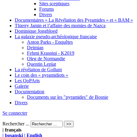
Sites sceptiques
Forums
Divers
Documentaires « La Révélation des Pyramides » et « BAM »
Thierry Jamin et l’affaire des momies de Nazca
Dominique Jongbloed
La galaxie pseudo-archéologique française
Anton Parks - Enquêtes
Deïmian
Fehmi Krasniqi - K2019
Oleg de Normandie
Quentin Leplat
La révélation de Gollum
Le coin des « pyramidiots »
Les OoPArts
Galerie
Documentation
Documents sur les "pyramides" de Bosnie
Divers
Se connecter
Rechercher ...
| français
| bosanski
| English