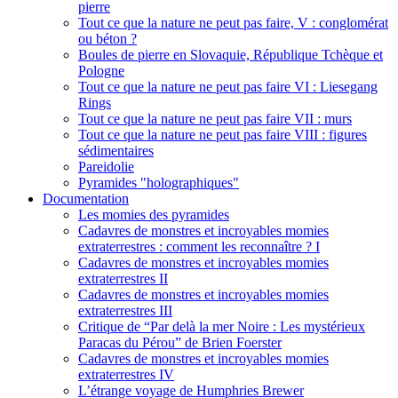
pierre
Tout ce que la nature ne peut pas faire, V : conglomérat
ou béton ?
Boules de pierre en Slovaquie, République Tchèque et
Pologne
Tout ce que la nature ne peut pas faire VI : Liesegang
Rings
Tout ce que la nature ne peut pas faire VII : murs
Tout ce que la nature ne peut pas faire VIII : figures
sédimentaires
Pareidolie
Pyramides "holographiques"
Documentation
Les momies des pyramides
Cadavres de monstres et incroyables momies
extraterrestres : comment les reconnaître ? I
Cadavres de monstres et incroyables momies
extraterrestres II
Cadavres de monstres et incroyables momies
extraterrestres III
Critique de “Par delà la mer Noire : Les mystérieux
Paracas du Pérou” de Brien Foerster
Cadavres de monstres et incroyables momies
extraterrestres IV
L’étrange voyage de Humphries Brewer