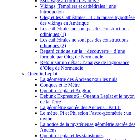
Esclavage au profit des Juifs ?
Vikings, Templiers et cathédrales : une
introduction
Oleg et les Cathédrales – 1 : la fausse hypothèse
des vikings en Amérique
Les cathédrales ne sont pas des constructions
odiniques (1)
Les cathédrales ne sont pas des constructions
odiniques (2)
Regard critique sur la « découverte » d’une
formule par Oleg de Normandie
Retour sur un débat : l’analyse de l’ignorance
d’Oleg de Normandie
Quentin Leplat
La géométrie des Anciens pour les nuls
Conques et le Mètre
Quentin Leplat et Angkor
Debunk Express #6 - Quentin Leplat et le rayon
de la Terre
La géomètrie sacrée des Anciens - Part II
Le mètre, Pi et Phi selon l’astro-géométrie : un
mythe
La notice de la mystérieuse géomètrie sacrée des
Anciens
Quentin Leplat et les statistiques