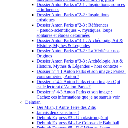
Dossier Anton Parks n°2-1 : Inspirations, sources
et influences
Dossier Anton Parks n°2-2 : Inspirations
artistiques
Dossier Anton Parks n°2-3 : Références
« pseudo-scientifiques », mystiques, loups
solitaires et études détournées
Dossier Anton Parks n°3-1 : Archéologie, Art &
Histoire, Mythes & Légendes
Dossier Anton Parks n°3-2 : La Vérité sur nos
Origines
Dossier Anton Parks n°3-3 : Archéologie, Art &
Histoire, Mythes & Légendes « hors contexte »
Dossier n° 4-1 Anton Parks et son image : Parlez-
vous sumérien, Anton ?
Dossier n° 4-2 Anton Parks et son image : Qui
est le lectorat d’Anton Parks ?
Dossier n° 4-3 Anton Parks et son image :
Cachez ces informations que je ne saurais voir
Deïmian
Deï Mian, l’Autre Terre des Zitis
Jamais deux sans trois !
Debunk Express #3 - Un plastron géant
Debunk Express #4 - Le Colosse de Bahubali
Debunk Express #5 - Deï Mian au Japon