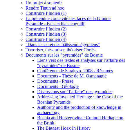
Un projet à soutenir
Rendre Tintin ad hoc
Construire l’Indien (1)
La prétendue concavité des faces de la Grande
Pyramide - Faits et biais cognitif
Construire l’Indien (2)
Construire l’Indien (3)
Construire l’Indien (4)
"Dans le secret des bâtisseurs égyptiens"
Terroriser, thésauriser, théoriser Cortés
Documents sur les "pyramides" de Bosnie
Liens vers des textes et analyses sur l’affaire des
"pyramides" de Bosnie
Conférence de Sarajevo, 2008 - Résumés
Documents - Thèse de M. Osmanagic
Documents - Presse
Documents - Géologie
Discussions sur "l’affaire" des pyramides
Addressing Invented Heritage : the Case of the
Bosnian Pyramids
Authority and the production of knowledge in
archaeology
Bosnia and Herzegovina : Cultural Heritage on
the Brink
The Biggest Hoax In History