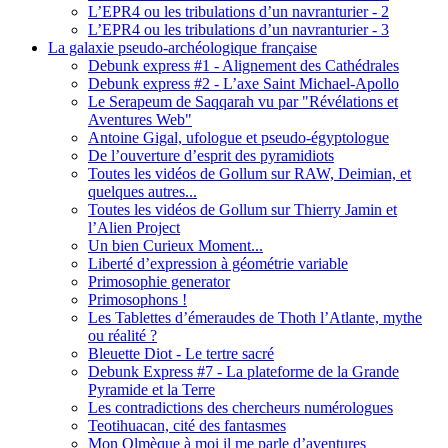
L’EPR4 ou les tribulations d’un navranturier - 2
L’EPR4 ou les tribulations d’un navranturier - 3
La galaxie pseudo-archéologique française
Debunk express #1 - Alignement des Cathédrales
Debunk express #2 - L’axe Saint Michael-Apollo
Le Serapeum de Saqqarah vu par "Révélations et
Aventures Web"
Antoine Gigal, ufologue et pseudo-égyptologue
De l’ouverture d’esprit des pyramidiots
Toutes les vidéos de Gollum sur RAW, Deimian, et
quelques autres...
Toutes les vidéos de Gollum sur Thierry Jamin et
l’Alien Project
Un bien Curieux Moment...
Liberté d’expression à géométrie variable
Primosophie generator
Primosophons !
Les Tablettes d’émeraudes de Thoth l’Atlante, mythe
ou réalité ?
Bleuette Diot - Le tertre sacré
Debunk Express #7 - La plateforme de la Grande
Pyramide et la Terre
Les contradictions des chercheurs numérologues
Teotihuacan, cité des fantasmes
Mon Olmèque à moi il me parle d’aventures