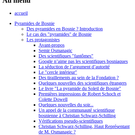
Au menu
accueil
Pyramides de Bosnie
Des pyramides en Bosnie ? Introduction
Le cas des "pyramides" de Bosnie
Les protagonistes
Avant-propos
Semir Osmanagic
Des scientifiques "fantômes"
Google n’aime pas les scientifiques bosniaques
La séduction de l’argument d’autorité
Le "cercle intérieur"
Des tiraillements au sein de la Fondation ?
Quelques nouvelles des scientifiques étrangers
Le livre "La pyramide du Soleil de Bosnie"
Premières impressions de Robert Schoch et
Colette Dowell
Quelques nouvelles du soir...
Un appel de la communauté scientifique
bosnienne à Christian Schwarz-Schilling
Vérifications pseudo-scientifiques
Christian Schwarz-Schilling, Haut Représentant
de M. Osmanagic ?