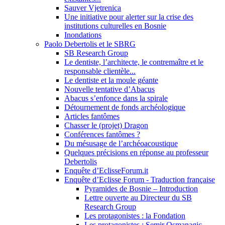
Sauver Vjetrenica
Une initiative pour alerter sur la crise des
institutions culturelles en Bosnie
Inondations
Paolo Debertolis et le SBRG
SB Research Group
Le dentiste, l’architecte, le contremaître et le
responsable clientèle...
Le dentiste et la moule géante
Nouvelle tentative d’Abacus
Abacus s’enfonce dans la spirale
Détournement de fonds archéologique
Articles fantômes
Chasser le (projet) Dragon
Conférences fantômes ?
Du mésusage de l’archéoacoustique
Quelques précisions en réponse au professeur
Debertolis
Enquête d’EclisseForum.it
Enquête d’Eclisse Forum - Traduction française
Pyramides de Bosnie – Introduction
Lettre ouverte au Directeur du SB
Research Group
Les protagonistes : la Fondation
Les protagonistes : Semir Osmanagic