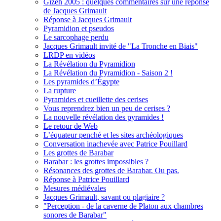
Gizeh 2005 : quelques commentaires sur une réponse
de Jacques Grimault
Réponse à Jacques Grimault
Pyramidion et pseudos
Le sarcophage perdu
Jacques Grimault invité de "La Tronche en Biais"
LRDP en vidéos
La Révélation du Pyramidion
La Révélation du Pyramidion - Saison 2 !
Les pyramides d’Égypte
La rupture
Pyramides et cueillette des cerises
Vous reprendrez bien un peu de cerises ?
La nouvelle révélation des pyramides !
Le retour de Web
L’équateur penché et les sites archéologiques
Conversation inachevée avec Patrice Pouillard
Les grottes de Barabar
Barabar : les grottes impossibles ?
Résonances des grottes de Barabar. Ou pas.
Réponse à Patrice Pouillard
Mesures médiévales
Jacques Grimault, savant ou plagiaire ?
"Perception - de la caverne de Platon aux chambres
sonores de Barabar"