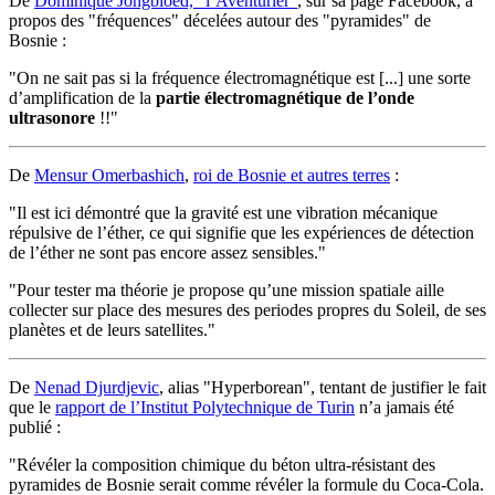
De
Dominique Jongbloed, "l’Aventurier"
, sur sa page Facebook, à
propos des "fréquences" décelées autour des "pyramides" de
Bosnie :
"On ne sait pas si la fréquence électromagnétique est [...] une sorte
d’amplification de la
partie électromagnétique de l’onde
ultrasonore
!!"
De
Mensur Omerbashich
,
roi de Bosnie et autres terres
:
"Il est ici démontré que la gravité est une vibration mécanique
répulsive de l’éther, ce qui signifie que les expériences de détection
de l’éther ne sont pas encore assez sensibles."
"Pour tester ma théorie je propose qu’une mission spatiale aille
collecter sur place des mesures des periodes propres du Soleil, de ses
planètes et de leurs satellites."
De
Nenad Djurdjevic
, alias "Hyperborean", tentant de justifier le fait
que le
rapport de l’Institut Polytechnique de Turin
n’a jamais été
publié :
"Révéler la composition chimique du béton ultra-résistant des
pyramides de Bosnie serait comme révéler la formule du Coca-Cola.