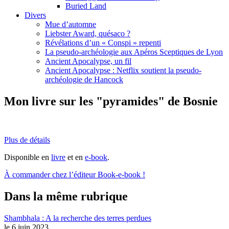
Buried Land
Divers
Mue d’automne
Liebster Award, quésaco ?
Révélations d’un « Conspi » repenti
La pseudo-archéologie aux Apéros Sceptiques de Lyon
Ancient Apocalypse, un fil
Ancient Apocalypse : Netflix soutient la pseudo-
archéologie de Hancock
Mon livre sur les "pyramides" de Bosnie
Plus de détails
Disponible en
livre
et en
e-book
.
À commander chez l’éditeur Book-e-book !
Dans la même rubrique
Shambhala : A la recherche des terres perdues
le 6 juin 2023