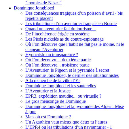
"momies de Nazca"
Dominique Jongbloed
Des conséquences tragiques d’un poisson d’avril - bis
repetita placent
Les tribulations d’un aventurier français en Bosnie
Quand un aventurier fait du tourisme...
De l’incohérence érigée en système
Les Pieds nickelés as du contre-espionnage
Où l’on découvre que l’habit ne fait pas le moine, ni le
chapeau l’Aventurier
Hypocrisie ou transparence ?
Où l’on découvre... deuxième partie
Où l’on découvre... troisième partie
L’Aventurier, le Pigeon et la pyramide à secret
Dominique Jongbloed, le dernier des situationnistes
A la recherche de la ville d’Ys
Dominique Jongbloed et les sauterelles
L’Aventurier et la Justice
EPR3, expédition maudite... ou virtuelle ?
Le gros mensonge de Dominique
Dominique Jongbloed et la pyramide des Alpes - Mise
à jour
Mais où est Dominique ?
Un Agarthien vaut mieux que deux tu l’auras
L’EPR4 ou les tribulations d’un navranturier - 1