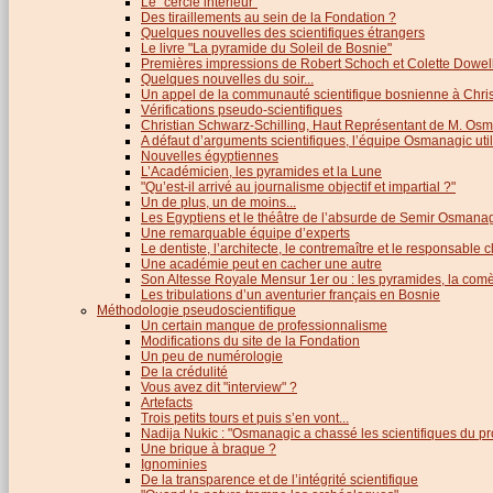
Le "cercle intérieur"
Des tiraillements au sein de la Fondation ?
Quelques nouvelles des scientifiques étrangers
Le livre "La pyramide du Soleil de Bosnie"
Premières impressions de Robert Schoch et Colette Dowel
Quelques nouvelles du soir...
Un appel de la communauté scientifique bosnienne à Chris
Vérifications pseudo-scientifiques
Christian Schwarz-Schilling, Haut Représentant de M. Os
A défaut d’arguments scientifiques, l’équipe Osmanagic util
Nouvelles égyptiennes
L’Académicien, les pyramides et la Lune
"Qu’est-il arrivé au journalisme objectif et impartial ?"
Un de plus, un de moins...
Les Egyptiens et le théâtre de l’absurde de Semir Osmana
Une remarquable équipe d’experts
Le dentiste, l’architecte, le contremaître et le responsable cl
Une académie peut en cacher une autre
Son Altesse Royale Mensur 1er ou : les pyramides, la comèt
Les tribulations d’un aventurier français en Bosnie
Méthodologie pseudoscientifique
Un certain manque de professionnalisme
Modifications du site de la Fondation
Un peu de numérologie
De la crédulité
Vous avez dit "interview" ?
Artefacts
Trois petits tours et puis s’en vont...
Nadija Nukic : "Osmanagic a chassé les scientifiques du pr
Une brique à braque ?
Ignominies
De la transparence et de l’intégrité scientifique