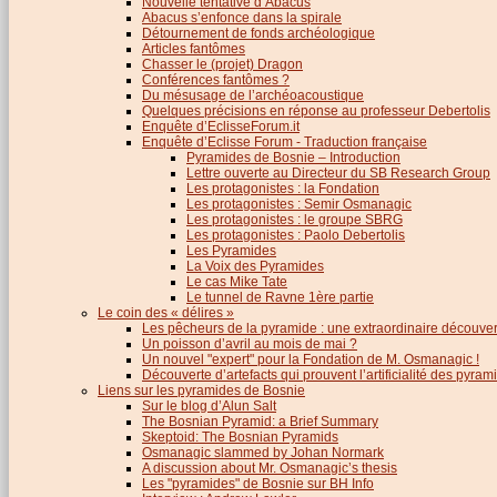
Nouvelle tentative d’Abacus
Abacus s’enfonce dans la spirale
Détournement de fonds archéologique
Articles fantômes
Chasser le (projet) Dragon
Conférences fantômes ?
Du mésusage de l’archéoacoustique
Quelques précisions en réponse au professeur Debertolis
Enquête d’EclisseForum.it
Enquête d’Eclisse Forum - Traduction française
Pyramides de Bosnie – Introduction
Lettre ouverte au Directeur du SB Research Group
Les protagonistes : la Fondation
Les protagonistes : Semir Osmanagic
Les protagonistes : le groupe SBRG
Les protagonistes : Paolo Debertolis
Les Pyramides
La Voix des Pyramides
Le cas Mike Tate
Le tunnel de Ravne 1ère partie
Le coin des « délires »
Les pêcheurs de la pyramide : une extraordinaire découver
Un poisson d’avril au mois de mai ?
Un nouvel "expert" pour la Fondation de M. Osmanagic !
Découverte d’artefacts qui prouvent l’artificialité des pyram
Liens sur les pyramides de Bosnie
Sur le blog d’Alun Salt
The Bosnian Pyramid: a Brief Summary
Skeptoid: The Bosnian Pyramids
Osmanagic slammed by Johan Normark
A discussion about Mr. Osmanagic’s thesis
Les "pyramides" de Bosnie sur BH Info