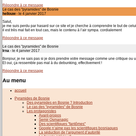
Répondre à ce message
Le cas des "pyramides" de Bosnie
hellouw
- le 4 janvier 2017
Salut,
je me suis perdu par hasard sur ce site et je cherche à comprendre le but de celui 
il est très mal fait en tout cas, mais le contenu à l’air sympa. cordialement
Répondre à ce message
Le cas des "pyramides" de Bosnie
Irna
- le 4 janvier 2017
Bonjour, je ne sais pas si je dois prendre votre message comme une critique ou 
Et oui, ça ressemble pas mal à du debunking, effectivement !
Répondre à ce message
Au menu
accueil
Pyramides de Bosnie
Des pyramides en Bosnie ? Introduction
Le cas des "pyramides" de Bosnie
Les protagonistes
Avant-propos
Semir Osmanagic
Des scientifiques "fantômes"
Google n’aime pas les scientifiques bosniaques
La séduction de l’argument d’autorité