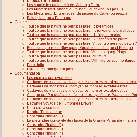
Nabucco et la bombe
Les squelettes radioactifs de Mohenjo Daro.
Les Mysterieux “Canons” du musée Pouchkine (ou pas....)
Les Mystérieux “Engrenages” du musée du Caire (ou pas....)
Pakal planqué à Palenque
Galerie
Tout ce que la nature ne peut pas faire, I : pyramides
Tout ce que la nature ne peut pas faire, II : pavements et dallages
Tout ce que la nature ne peut pas faire, III : "ripple-marks"
Tout ce que la nature ne peut pas faire, IV : sphères de pierre
Tout ce que la nature ne peut pas faire, V : conglomérat ou béton ?
Boules de pierre en Slovaquie, République Tchèque et Pologne
Tout ce que la nature ne peut pas faire VI : Liesegang Rings
Tout ce que la nature ne peut pas faire VII : murs
Tout ce que la nature ne peut pas faire VIII : figures sédimentaires
Pareidolie
Pyramides "holographiques"
Documentation
Les momies des pyramides
Cadavres de monstres et incroyables momies extraterrestres : com
Cadavres de monstres et incroyables momies extraterrestres II
Cadavres de monstres et incroyables momies extraterrestres III
Critique de “Par delà la mer Noire : Les mystérieux Paracas du Pé
Cadavres de monstres et incroyables momies extraterrestres IV
L’étrange voyage de Humphries Brewer
Un projet à soutenir
Rendre Tintin ad hoc
Construire l’Indien (1)
La prétendue concavité des faces de la Grande Pyramide - Faits et 
Construire l’Indien (2)
Construire l’Indien (3)
Construire l’Indien (4)