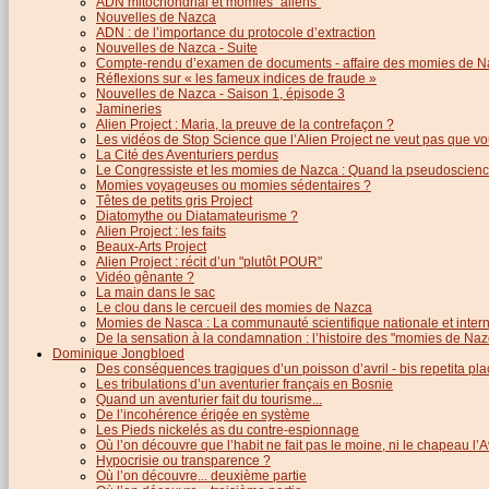
ADN mitochondrial et momies "aliens"
Nouvelles de Nazca
ADN : de l’importance du protocole d’extraction
Nouvelles de Nazca - Suite
Compte-rendu d’examen de documents - affaire des momies de N
Réflexions sur « les fameux indices de fraude »
Nouvelles de Nazca - Saison 1, épisode 3
Jamineries
Alien Project : Maria, la preuve de la contrefaçon ?
Les vidéos de Stop Science que l’Alien Project ne veut pas que vo
La Cité des Aventuriers perdus
Le Congressiste et les momies de Nazca : Quand la pseudoscience
Momies voyageuses ou momies sédentaires ?
Têtes de petits gris Project
Diatomythe ou Diatamateurisme ?
Alien Project : les faits
Beaux-Arts Project
Alien Project : récit d’un "plutôt POUR"
Vidéo gênante ?
La main dans le sac
Le clou dans le cercueil des momies de Nazca
Momies de Nasca : La communauté scientifique nationale et inter
De la sensation à la condamnation : l’histoire des "momies de Naz
Dominique Jongbloed
Des conséquences tragiques d’un poisson d’avril - bis repetita pla
Les tribulations d’un aventurier français en Bosnie
Quand un aventurier fait du tourisme...
De l’incohérence érigée en système
Les Pieds nickelés as du contre-espionnage
Où l’on découvre que l’habit ne fait pas le moine, ni le chapeau l’A
Hypocrisie ou transparence ?
Où l’on découvre... deuxième partie