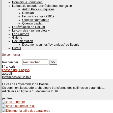
Dominique Jongbloed
La galaxie pseudo-archéologique française
Anton Parks - Enquêtes
Deïmian
Fehmi Krasniqi - K2019
Oleg de Normandie
Quentin Leplat
La révélation de Gollum
Le coin des « pyramidiots »
Les OoPArts
Galerie
Documentation
Documents sur les "pyramides" de Bosnie
Divers
Se connecter
Rechercher ...
| français
| bosanski
| English
accueil
Pyramides de Bosnie
Le cas des "pyramides" de Bosnie
Ou comment la pseudo-archéologie transforme des collines en pyramides...
Article mis en ligne le
15 décembre 2016
par
Irna