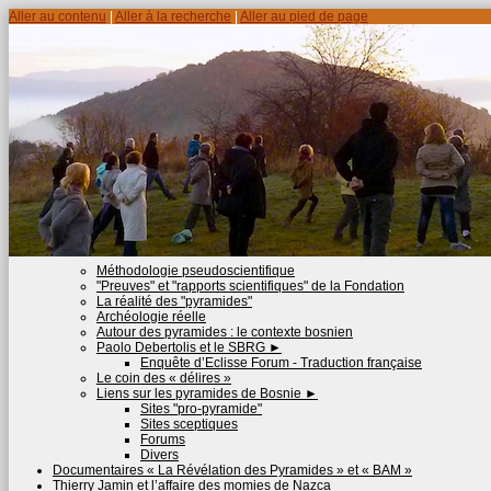
Aller au contenu
|
Aller à la recherche
|
Aller au pied de page
Méthodologie pseudoscientifique
"Preuves" et "rapports scientifiques" de la Fondation
La réalité des "pyramides"
Archéologie réelle
Autour des pyramides : le contexte bosnien
Paolo Debertolis et le SBRG
►
Enquête d’Eclisse Forum - Traduction française
Le coin des « délires »
Liens sur les pyramides de Bosnie
►
Sites "pro-pyramide"
Sites sceptiques
Forums
Divers
Documentaires « La Révélation des Pyramides » et « BAM »
Thierry Jamin et l’affaire des momies de Nazca