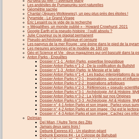
Au-delà du réel - l’aventure Marty
Les andésites de Pumapunku sont naturelles
Géométrie sacrée
Chantal (Jègues-Wolkiewiez), un peu plus près des étoiles !
Pyramide - Le Grand Virage
Éric Lesaint ou le vide de la recherche
« Mégalithes, un monde oublié » - Howard Crowhurst, 2021
Google Earth et la pseudo-histoire : l’outil absolu ?
Julie Couvreur ou le plagiat permanent
Pseudo-archéologie, dialogue et censure
Les papyrus de la mer Rouge : une épine dans le pied de la pyra
Les mesures anciennes et le modèle de 180 cm
Géo et Science et Vie : deux magazines qui ont basculé dans la 
Anton Parks - Enquêtes
Dossier n°1-1 : Anton Parks, expertise linguistique
Dossier Anton Parks n°1-2 : De la codification du Bullshit
Dossier n°1-3 : Anton Parks, le Messie et le latin
Dossier Anton Parks n°1-4 : Les traduc-interprétations du s
Dossier Anton Parks n°2-1 : Inspirations, sources et influen
Dossier Anton Parks n°2-2 : Inspirations artistiques
Dossier Anton Parks n°2-3 : Références « pseudo-scientifiq
Dossier Anton Parks n°3-1 : Archéologie, Art & Histoire, M
Dossier Anton Parks n°3-2 : La Vérité sur nos Origines
Dossier Anton Parks n°3-3 : Archéologie, Art & Histoire, M
Dossier n° 4-1 Anton Parks et son image : Parlez-vous sum
Dossier n° 4-2 Anton Parks et son image : Qui est le lector
Dossier n° 4-3 Anton Parks et son image : Cachez ces infor
Deïmian
Deï Mian, l’Autre Terre des Zitis
Jamais deux sans trois !
Debunk Express #3 - Un plastron géant
Debunk Express #4 - Le Colosse de Bahubali