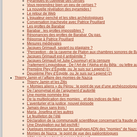
Pyramides et cueillette des cerises
Vous reprendrez bien un peu de cerises ?
La nouvelle révélation des pyramides !
Le retour de Web
L’équateur penché et les sites archéologiques
Conversation inachevée avec Patrice Pouillard
Les grottes de Barabar
Barabar : les grottes impossibles ?
Résonances des grottes de Barabar. Ou pas.
Réponse à Patrice Pouillard
Mesures médiévales
Jacques Grimault, savant ou plagiaire ?
"Perception - de la caverne de Platon aux chambres sonores de B
Jacques Grimault est-il antisémite ?
Jacques Grimault (et Julie Couvreur) et la censure
Traitement Linguistique : De l’Art de l’Alpha et du Bêta : ou lettre
Première Pley d’Égypte, ou Je suis sur Legend (1)
Deuxième Pley d’Égypte, ou Je suis sur Legend (2)
Thierry Jamin et l’affaire des momies de Nazca
Thierry Jamin et les Zitis
« Momies aliens » du Pérou : le point de vue d’une archéozoolog
De l’anonymat et de l’argument d’autorité
Une momie nommée Irna
De la multiplication des momies... et des indices de fake !
L’aventurier et la justice, nouvel épisode
Jamais deux sans trois !
Maria, Josefina et les autres
Le feuilleton de l’été
Déclaration de la communauté scientifique concernant la fraude d
Une Divulgation qui fait pschitt !
Quelques remarques sur les analyses ADN des "momies" de Nazc
Momies de Nazca : le point de vue des paléontologues