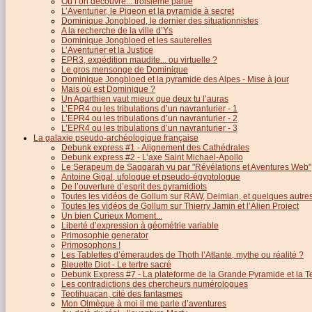
Où l’on découvre... troisième partie
L’Aventurier, le Pigeon et la pyramide à secret
Dominique Jongbloed, le dernier des situationnistes
A la recherche de la ville d’Ys
Dominique Jongbloed et les sauterelles
L’Aventurier et la Justice
EPR3, expédition maudite... ou virtuelle ?
Le gros mensonge de Dominique
Dominique Jongbloed et la pyramide des Alpes - Mise à jour
Mais où est Dominique ?
Un Agarthien vaut mieux que deux tu l’auras
L’EPR4 ou les tribulations d’un navranturier - 1
L’EPR4 ou les tribulations d’un navranturier - 2
L’EPR4 ou les tribulations d’un navranturier - 3
La galaxie pseudo-archéologique française
Debunk express #1 - Alignement des Cathédrales
Debunk express #2 - L’axe Saint Michael-Apollo
Le Serapeum de Saqqarah vu par "Révélations et Aventures Web"
Antoine Gigal, ufologue et pseudo-égyptologue
De l’ouverture d’esprit des pyramidiots
Toutes les vidéos de Gollum sur RAW, Deimian, et quelques autres.
Toutes les vidéos de Gollum sur Thierry Jamin et l’Alien Project
Un bien Curieux Moment...
Liberté d’expression à géométrie variable
Primosophie generator
Primosophons !
Les Tablettes d’émeraudes de Thoth l’Atlante, mythe ou réalité ?
Bleuette Diot - Le tertre sacré
Debunk Express #7 - La plateforme de la Grande Pyramide et la T
Les contradictions des chercheurs numérologues
Teotihuacan, cité des fantasmes
Mon Olmèque à moi il me parle d’aventures