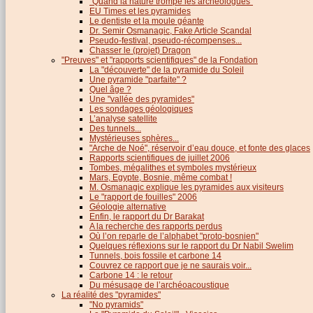
"Quand la nature trompe les archéologues"
EU Times et les pyramides
Le dentiste et la moule géante
Dr. Semir Osmanagic, Fake Article Scandal
Pseudo-festival, pseudo-récompenses...
Chasser le (projet) Dragon
"Preuves" et "rapports scientifiques" de la Fondation
La "découverte" de la pyramide du Soleil
Une pyramide "parfaite" ?
Quel âge ?
Une "vallée des pyramides"
Les sondages géologiques
L’analyse satellite
Des tunnels...
Mystérieuses sphères...
"Arche de Noé", réservoir d’eau douce, et fonte des glaces
Rapports scientifiques de juillet 2006
Tombes, mégalithes et symboles mystérieux
Mars, Egypte, Bosnie, même combat !
M. Osmanagic explique les pyramides aux visiteurs
Le "rapport de fouilles" 2006
Géologie alternative
Enfin, le rapport du Dr Barakat
A la recherche des rapports perdus
Où l’on reparle de l’alphabet "proto-bosnien"
Quelques réflexions sur le rapport du Dr Nabil Swelim
Tunnels, bois fossile et carbone 14
Couvrez ce rapport que je ne saurais voir...
Carbone 14 : le retour
Du mésusage de l’archéoacoustique
La réalité des "pyramides"
"No pyramids"