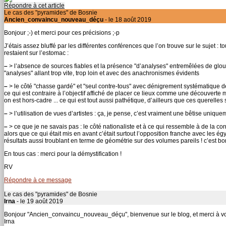
Répondre à cet article
Le cas des "pyramides" de Bosnie
Ancien_convaincu_nouveau_déçu
- le 18 août 2019
Bonjour ;-) et merci pour ces précisions ;-p
J’étais assez bluffé par les différentes conférences que l’on trouve sur le sujet :
restaient sur l’estomac :
–
> l’absence de sources fiables et la présence "d’analyses" entremêlées de gl
"analyses" allant trop vite, trop loin et avec des anachronismes évidents
–
> le côté "chasse gardé" et "seul contre-tous" avec dénigrement systématique des
ce qui est contraire à l’objectif affiché de placer ce lieux comme une découverte 
on est hors-cadre ... ce qui est tout aussi pathétique, d’ailleurs que ces querelles s
–
> l’utilisation de vues d’artistes : ça, je pense, c’est vraiment une bêtise unique
–
> ce que je ne savais pas : le côté nationaliste et à ce qui ressemble à de la cor
alors que ce qui était mis en avant c’était surtout l’opposition franche avec les 
résultats aussi troublant en terme de géométrie sur des volumes pareils ! c’est bon à
En tous cas : merci pour la démystification !
RV
Répondre à ce message
Le cas des "pyramides" de Bosnie
Irna
- le 19 août 2019
Bonjour "Ancien_convaincu_nouveau_déçu", bienvenue sur le blog, et merci à vo
Irna