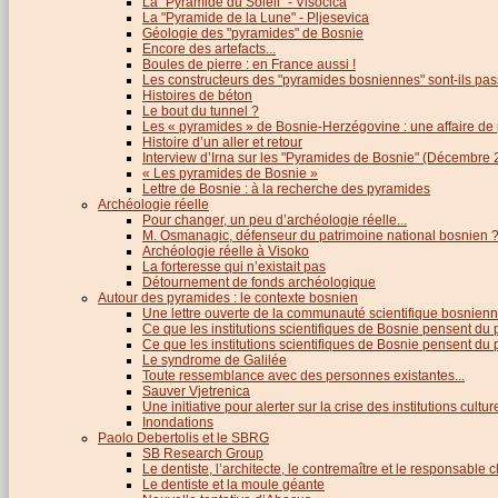
La "Pyramide du Soleil" - Visocica
La "Pyramide de la Lune" - Pljesevica
Géologie des "pyramides" de Bosnie
Encore des artefacts...
Boules de pierre : en France aussi !
Les constructeurs des "pyramides bosniennes" sont-ils pas
Histoires de béton
Le bout du tunnel ?
Les « pyramides » de Bosnie-Herzégovine : une affaire de
Histoire d’un aller et retour
Interview d’Irna sur les "Pyramides de Bosnie" (Décembre 
« Les pyramides de Bosnie »
Lettre de Bosnie : à la recherche des pyramides
Archéologie réelle
Pour changer, un peu d’archéologie réelle...
M. Osmanagic, défenseur du patrimoine national bosnien 
Archéologie réelle à Visoko
La forteresse qui n’existait pas
Détournement de fonds archéologique
Autour des pyramides : le contexte bosnien
Une lettre ouverte de la communauté scientifique bosnien
Ce que les institutions scientifiques de Bosnie pensent du
Ce que les institutions scientifiques de Bosnie pensent du p
Le syndrome de Galilée
Toute ressemblance avec des personnes existantes...
Sauver Vjetrenica
Une initiative pour alerter sur la crise des institutions cultu
Inondations
Paolo Debertolis et le SBRG
SB Research Group
Le dentiste, l’architecte, le contremaître et le responsable cl
Le dentiste et la moule géante