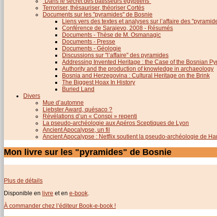
"Dans le secret des bâtisseurs égyptiens"
Terroriser, thésauriser, théoriser Cortés
Documents sur les "pyramides" de Bosnie
Liens vers des textes et analyses sur l’affaire des "pyrami
Conférence de Sarajevo, 2008 - Résumés
Documents - Thèse de M. Osmanagic
Documents - Presse
Documents - Géologie
Discussions sur "l’affaire" des pyramides
Addressing Invented Heritage : the Case of the Bosnian P
Authority and the production of knowledge in archaeology
Bosnia and Herzegovina : Cultural Heritage on the Brink
The Biggest Hoax In History
Buried Land
Divers
Mue d’automne
Liebster Award, quésaco ?
Révélations d’un « Conspi » repenti
La pseudo-archéologie aux Apéros Sceptiques de Lyon
Ancient Apocalypse, un fil
Ancient Apocalypse : Netflix soutient la pseudo-archéologie de H
Mon livre sur les "pyramides" de Bosnie
Plus de détails
Disponible en
livre
et en
e-book
.
À commander chez l’éditeur Book-e-book !