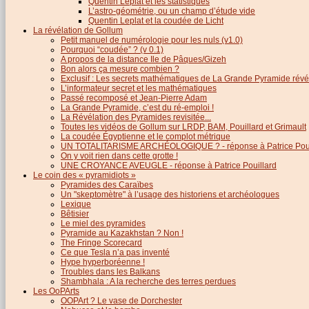
Quentin Leplat et les statistiques
L’astro-géométrie, ou un champ d’étude vide
Quentin Leplat et la coudée de Licht
La révélation de Gollum
Petit manuel de numérologie pour les nuls (v1.0)
Pourquoi “coudée” ? (v 0.1)
A propos de la distance Ile de Pâques/Gizeh
Bon alors ça mesure combien ?
Exclusif : Les secrets mathématiques de La Grande Pyramide révél
L’informateur secret et les mathématiques
Passé recomposé et Jean-Pierre Adam
La Grande Pyramide, c’est du ré-emploi !
La Révélation des Pyramides revisitée...
Toutes les vidéos de Gollum sur LRDP, BAM, Pouillard et Grimault
La coudée Égyptienne et le complot métrique
UN TOTALITARISME ARCHÉOLOGIQUE ? - réponse à Patrice Poui
On y voit rien dans cette grotte !
UNE CROYANCE AVEUGLE - réponse à Patrice Pouillard
Le coin des « pyramidiots »
Pyramides des Caraïbes
Un "skeptomètre" à l’usage des historiens et archéologues
Lexique
Bêtisier
Le miel des pyramides
Pyramide au Kazakhstan ? Non !
The Fringe Scorecard
Ce que Tesla n’a pas inventé
Hype hyperboréenne !
Troubles dans les Balkans
Shambhala : A la recherche des terres perdues
Les OoPArts
OOPArt ? Le vase de Dorchester