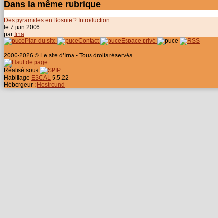
Dans la même rubrique
Des pyramides en Bosnie ? Introduction
le 7 juin 2006
par
Irna
Plan du site
Contact
Espace privé
2006-2026 © Le site d’Irna - Tous droits réservés
Réalisé sous
Habillage
ESCAL
5.5.22
Hébergeur :
Hostround