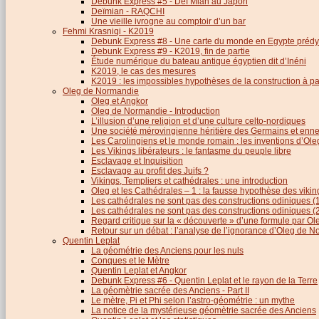
Debunk Express #5 - Deï Mian au Japon
Deïmian - RAQCHI
Une vieille ivrogne au comptoir d’un bar
Fehmi Krasniqi - K2019
Debunk Express #8 - Une carte du monde en Egypte prédy
Debunk Express #9 - K2019, fin de partie
Étude numérique du bateau antique égyptien dit d’Inéni
K2019, le cas des mesures
K2019 : les impossibles hypothèses de la construction à par
Oleg de Normandie
Oleg et Angkor
Oleg de Normandie - Introduction
L’illusion d’une religion et d’une culture celto-nordiques
Une société mérovingienne héritière des Germains et en
Les Carolingiens et le monde romain : les inventions d’O
Les Vikings libérateurs : le fantasme du peuple libre
Esclavage et Inquisition
Esclavage au profit des Juifs ?
Vikings, Templiers et cathédrales : une introduction
Oleg et les Cathédrales – 1 : la fausse hypothèse des viki
Les cathédrales ne sont pas des constructions odiniques (
Les cathédrales ne sont pas des constructions odiniques (
Regard critique sur la « découverte » d’une formule par 
Retour sur un débat : l’analyse de l’ignorance d’Oleg de 
Quentin Leplat
La géométrie des Anciens pour les nuls
Conques et le Mètre
Quentin Leplat et Angkor
Debunk Express #6 - Quentin Leplat et le rayon de la Terre
La géomètrie sacrée des Anciens - Part II
Le mètre, Pi et Phi selon l’astro-géométrie : un mythe
La notice de la mystérieuse géomètrie sacrée des Anciens