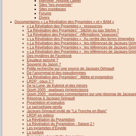
Interview : Andrew Lawler
Sites "pro-pyramide"
Sites sceptiques
Forums
Divers
Documentaires « La Révélation des Pyramides » et « BAM »
« La Révélation des Pyramides » : ressources
"La Révélation des Pyramides" : Sitchin ou pas Sitchin ?
"La Révélation des Pyramides" : Affirmations "vaseuses"
« La Révélation des Pyramides » : Au centre des terres émergées
« La Révélation des Pyramides » : les références de Jacques Grima
« La Révélation des Pyramides » : les références de Jacques Grimau
« La Révélation des Pyramides » : les références de Jacques Grimau
Des mystères de Facebook
Equateur penché ?
Souvenir du Japon ?
Petite recherche sur une source de Jacques Grimault
De l’anonymat et des pseudonymes
"La Révélation des Pyramides" : Mètre et pyramidion
LRDP : opus 2 ?
De la Lune, de Kubrick et des miroirs
Gizeh 2005 : quelques (im)précisions
Gizeh 2005 : quelques commentaires sur une réponse de Jacques
Réponse à Jacques Grimault
Pyramidion et pseudos
Le sarcophage perdu
Jacques Grimault invité de "La Tronche en Biais"
LRDP en vidéos
La Révélation du Pyramidion
La Révélation du Pyramidion - Saison 2 !
Les pyramides d’Égypte
La rupture