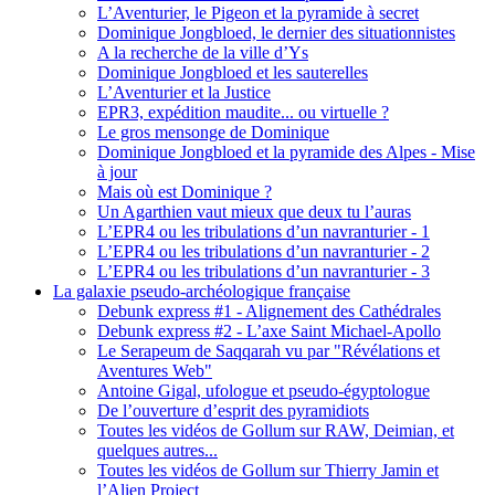
L’Aventurier, le Pigeon et la pyramide à secret
Dominique Jongbloed, le dernier des situationnistes
A la recherche de la ville d’Ys
Dominique Jongbloed et les sauterelles
L’Aventurier et la Justice
EPR3, expédition maudite... ou virtuelle ?
Le gros mensonge de Dominique
Dominique Jongbloed et la pyramide des Alpes - Mise
à jour
Mais où est Dominique ?
Un Agarthien vaut mieux que deux tu l’auras
L’EPR4 ou les tribulations d’un navranturier - 1
L’EPR4 ou les tribulations d’un navranturier - 2
L’EPR4 ou les tribulations d’un navranturier - 3
La galaxie pseudo-archéologique française
Debunk express #1 - Alignement des Cathédrales
Debunk express #2 - L’axe Saint Michael-Apollo
Le Serapeum de Saqqarah vu par "Révélations et
Aventures Web"
Antoine Gigal, ufologue et pseudo-égyptologue
De l’ouverture d’esprit des pyramidiots
Toutes les vidéos de Gollum sur RAW, Deimian, et
quelques autres...
Toutes les vidéos de Gollum sur Thierry Jamin et
l’Alien Project