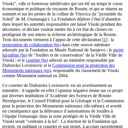
Visoki", ville et forteresse médiévales qui ont été un temps le coeur
économique et politique du royaume de Bosnie, et qui se situent au
sommet et sur les pentes de la colline de Visocica (la "pyramide du
Soleil" de M. Osmanagic). La Fondation déplore l’état d’abandon
dans lequel les autorités responsables ont laissé Visoki pendant des
décennies, et déclare vouloir mettre fin à cet état de choses en
protégeant de son mieux la richesse archéologique de la Bosnie.
Trois documents viennent à l’appui de cette déclaration
[
1
]
: la
proposition de collaboration (bs)
dans cette oeuvre méritoire
adressée par la Fondation au Musée National de Sarajevo ; le
projet
lui-même (bs)
de "fouilles et de conservation" de la Vieille Ville de
Visoki ; et le
courrier (bs)
adressé au ministère responsable par
Dubravko Lovrenovic et la
Commission pour la protection des
Monuments nationaux (en)
, responsable du classement de Visoki
comme Monument national en 2004.
Ce courrier de Dubravko Lovrenovic est un avertissement au
ministère : il rappelle en effet l’opinion négative émise sur ce projet
par diverses institutions (l’Académie des Sciences de Bosnie-
Herzégovine, le Conseil Fédéral pour la Géologie et la Commission
pour la protection des Monuments nationaux elle-même), et avertit
en conséquence que la délivrance d’autorisations de fouilles à
l’équipe Osmanagic dans la zone protégée de la Vieille Ville de
Visoki serait "contraire à la loi". La réaction de la Fondation qui
revient, en publiant ce courrier et son projet, à accuser ouvertement