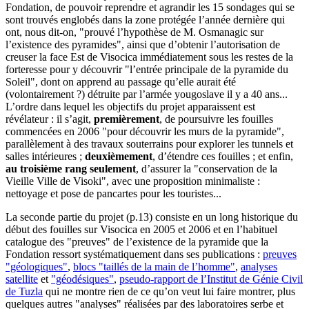
Fondation, de pouvoir reprendre et agrandir les 15 sondages qui se
sont trouvés englobés dans la zone protégée l’année dernière qui
ont, nous dit-on, "prouvé l’hypothèse de M. Osmanagic sur
l’existence des pyramides", ainsi que d’obtenir l’autorisation de
creuser la face Est de Visocica immédiatement sous les restes de la
forteresse pour y découvrir "l’entrée principale de la pyramide du
Soleil", dont on apprend au passage qu’elle aurait été
(volontairement ?) détruite par l’armée yougoslave il y a 40 ans...
L’ordre dans lequel les objectifs du projet apparaissent est
révélateur : il s’agit,
premièrement
, de poursuivre les fouilles
commencées en 2006 "pour découvrir les murs de la pyramide",
parallèlement à des travaux souterrains pour explorer les tunnels et
salles intérieures ;
deuxièmement
, d’étendre ces fouilles ; et enfin,
au troisième rang seulement
, d’assurer la "conservation de la
Vieille Ville de Visoki", avec une proposition minimaliste :
nettoyage et pose de pancartes pour les touristes...
La seconde partie du projet (p.13) consiste en un long historique du
début des fouilles sur Visocica en 2005 et 2006 et en l’habituel
catalogue des "preuves" de l’existence de la pyramide que la
Fondation ressort systématiquement dans ses publications :
preuves
"géologiques"
,
blocs "taillés de la main de l’homme"
,
analyses
satellite
et
"géodésiques"
,
pseudo-rapport de l’Institut de Génie Civil
de Tuzla
qui ne montre rien de ce qu’on veut lui faire montrer, plus
quelques autres "analyses" réalisées par des laboratoires serbe et