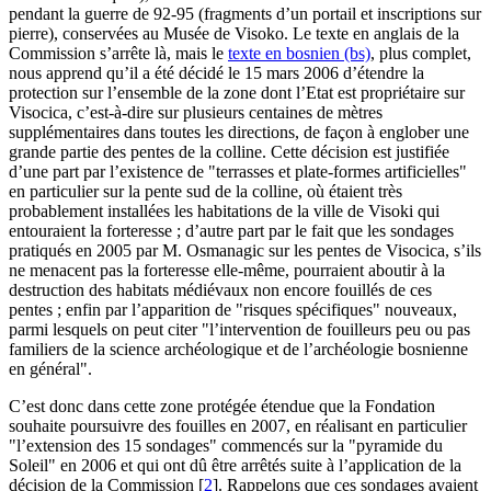
pendant la guerre de 92-95 (fragments d’un portail et inscriptions sur
pierre), conservées au Musée de Visoko. Le texte en anglais de la
Commission s’arrête là, mais le
texte en bosnien (bs)
, plus complet,
nous apprend qu’il a été décidé le 15 mars 2006 d’étendre la
protection sur l’ensemble de la zone dont l’Etat est propriétaire sur
Visocica, c’est-à-dire sur plusieurs centaines de mètres
supplémentaires dans toutes les directions, de façon à englober une
grande partie des pentes de la colline. Cette décision est justifiée
d’une part par l’existence de "terrasses et plate-formes artificielles"
en particulier sur la pente sud de la colline, où étaient très
probablement installées les habitations de la ville de Visoki qui
entouraient la forteresse ; d’autre part par le fait que les sondages
pratiqués en 2005 par M. Osmanagic sur les pentes de Visocica, s’ils
ne menacent pas la forteresse elle-même, pourraient aboutir à la
destruction des habitats médiévaux non encore fouillés de ces
pentes ; enfin par l’apparition de "risques spécifiques" nouveaux,
parmi lesquels on peut citer "l’intervention de fouilleurs peu ou pas
familiers de la science archéologique et de l’archéologie bosnienne
en général".
C’est donc dans cette zone protégée étendue que la Fondation
souhaite poursuivre des fouilles en 2007, en réalisant en particulier
"l’extension des 15 sondages" commencés sur la "pyramide du
Soleil" en 2006 et qui ont dû être arrêtés suite à l’application de la
décision de la Commission
[
2
]
. Rappelons que ces sondages avaient