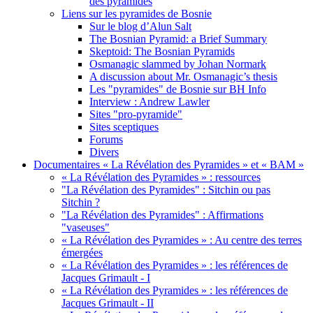
des pyramides
Liens sur les pyramides de Bosnie
Sur le blog d’Alun Salt
The Bosnian Pyramid: a Brief Summary
Skeptoid: The Bosnian Pyramids
Osmanagic slammed by Johan Normark
A discussion about Mr. Osmanagic’s thesis
Les "pyramides" de Bosnie sur BH Info
Interview : Andrew Lawler
Sites "pro-pyramide"
Sites sceptiques
Forums
Divers
Documentaires « La Révélation des Pyramides » et « BAM »
« La Révélation des Pyramides » : ressources
"La Révélation des Pyramides" : Sitchin ou pas
Sitchin ?
"La Révélation des Pyramides" : Affirmations
"vaseuses"
« La Révélation des Pyramides » : Au centre des terres
émergées
« La Révélation des Pyramides » : les références de
Jacques Grimault - I
« La Révélation des Pyramides » : les références de
Jacques Grimault - II