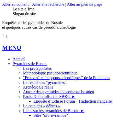
Aller au contenu
|
Aller à la recherche
|
Aller au pied de page
Le site d’Irna
Slogan du site
Enquête sur les pyramides de Bosnie
et quelques autres cas de pseudo-archéologie
MENU
Accueil
Pyramides de Bosnie
Les protagonistes
Méthodologie pseudoscientifique
"Preuves" et "rapports scientifiques" de la Fondation
La réalité des "pyramides"
Archéologie réelle
Autour des pyramides : le contexte bosnien
Paolo Debertolis et le SBRG
►
Enquête d’Eclisse Forum - Traduction française
Le coin des « délires »
Liens sur les pyramides de Bosnie
►
Sites "pro-pyramide"