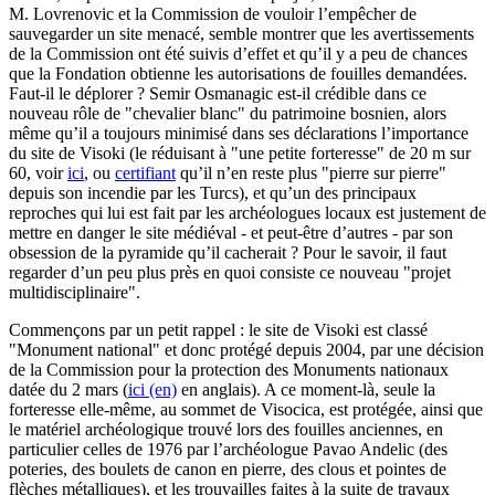
M. Lovrenovic et la Commission de vouloir l’empêcher de
sauvegarder un site menacé, semble montrer que les avertissements
de la Commission ont été suivis d’effet et qu’il y a peu de chances
que la Fondation obtienne les autorisations de fouilles demandées.
Faut-il le déplorer ? Semir Osmanagic est-il crédible dans ce
nouveau rôle de "chevalier blanc" du patrimoine bosnien, alors
même qu’il a toujours minimisé dans ses déclarations l’importance
du site de Visoki (le réduisant à "une petite forteresse" de 20 m sur
60, voir
ici
, ou
certifiant
qu’il n’en reste plus "pierre sur pierre"
depuis son incendie par les Turcs), et qu’un des principaux
reproches qui lui est fait par les archéologues locaux est justement de
mettre en danger le site médiéval - et peut-être d’autres - par son
obsession de la pyramide qu’il cacherait ? Pour le savoir, il faut
regarder d’un peu plus près en quoi consiste ce nouveau "projet
multidisciplinaire".
Commençons par un petit rappel : le site de Visoki est classé
"Monument national" et donc protégé depuis 2004, par une décision
de la Commission pour la protection des Monuments nationaux
datée du 2 mars (
ici (en)
en anglais). A ce moment-là, seule la
forteresse elle-même, au sommet de Visocica, est protégée, ainsi que
le matériel archéologique trouvé lors des fouilles anciennes, en
particulier celles de 1976 par l’archéologue Pavao Andelic (des
poteries, des boulets de canon en pierre, des clous et pointes de
flèches métalliques), et les trouvailles faites à la suite de travaux