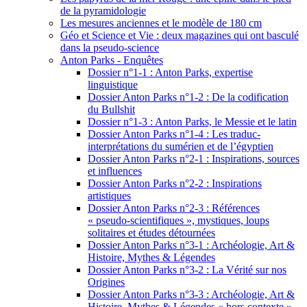
de la pyramidologie
Les mesures anciennes et le modèle de 180 cm
Géo et Science et Vie : deux magazines qui ont basculé
dans la pseudo-science
Anton Parks - Enquêtes
Dossier n°1-1 : Anton Parks, expertise
linguistique
Dossier Anton Parks n°1-2 : De la codification
du Bullshit
Dossier n°1-3 : Anton Parks, le Messie et le latin
Dossier Anton Parks n°1-4 : Les traduc-
interprétations du sumérien et de l’égyptien
Dossier Anton Parks n°2-1 : Inspirations, sources
et influences
Dossier Anton Parks n°2-2 : Inspirations
artistiques
Dossier Anton Parks n°2-3 : Références
« pseudo-scientifiques », mystiques, loups
solitaires et études détournées
Dossier Anton Parks n°3-1 : Archéologie, Art &
Histoire, Mythes & Légendes
Dossier Anton Parks n°3-2 : La Vérité sur nos
Origines
Dossier Anton Parks n°3-3 : Archéologie, Art &
Histoire, Mythes & Légendes « hors contexte »