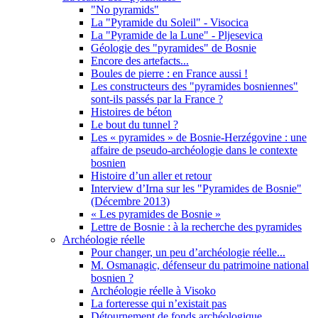
"No pyramids"
La "Pyramide du Soleil" - Visocica
La "Pyramide de la Lune" - Pljesevica
Géologie des "pyramides" de Bosnie
Encore des artefacts...
Boules de pierre : en France aussi !
Les constructeurs des "pyramides bosniennes"
sont-ils passés par la France ?
Histoires de béton
Le bout du tunnel ?
Les « pyramides » de Bosnie-Herzégovine : une
affaire de pseudo-archéologie dans le contexte
bosnien
Histoire d’un aller et retour
Interview d’Irna sur les "Pyramides de Bosnie"
(Décembre 2013)
« Les pyramides de Bosnie »
Lettre de Bosnie : à la recherche des pyramides
Archéologie réelle
Pour changer, un peu d’archéologie réelle...
M. Osmanagic, défenseur du patrimoine national
bosnien ?
Archéologie réelle à Visoko
La forteresse qui n’existait pas
Détournement de fonds archéologique