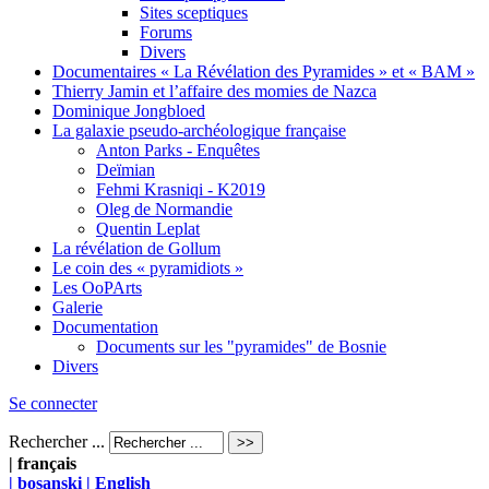
Sites sceptiques
Forums
Divers
Documentaires « La Révélation des Pyramides » et « BAM »
Thierry Jamin et l’affaire des momies de Nazca
Dominique Jongbloed
La galaxie pseudo-archéologique française
Anton Parks - Enquêtes
Deïmian
Fehmi Krasniqi - K2019
Oleg de Normandie
Quentin Leplat
La révélation de Gollum
Le coin des « pyramidiots »
Les OoPArts
Galerie
Documentation
Documents sur les "pyramides" de Bosnie
Divers
Se connecter
Rechercher ...
| français
| bosanski
| English