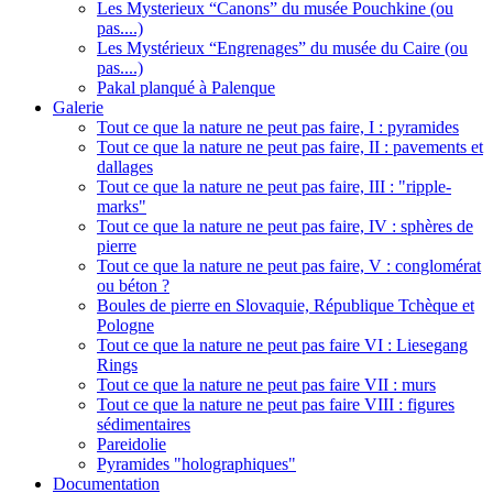
Les Mysterieux “Canons” du musée Pouchkine (ou
pas....)
Les Mystérieux “Engrenages” du musée du Caire (ou
pas....)
Pakal planqué à Palenque
Galerie
Tout ce que la nature ne peut pas faire, I : pyramides
Tout ce que la nature ne peut pas faire, II : pavements et
dallages
Tout ce que la nature ne peut pas faire, III : "ripple-
marks"
Tout ce que la nature ne peut pas faire, IV : sphères de
pierre
Tout ce que la nature ne peut pas faire, V : conglomérat
ou béton ?
Boules de pierre en Slovaquie, République Tchèque et
Pologne
Tout ce que la nature ne peut pas faire VI : Liesegang
Rings
Tout ce que la nature ne peut pas faire VII : murs
Tout ce que la nature ne peut pas faire VIII : figures
sédimentaires
Pareidolie
Pyramides "holographiques"
Documentation