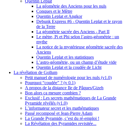
Quentin Leplat
La géométrie des Anciens pour les nuls
Conques et le Mètre
Quentin Leplat et Angkor
Debunk Express #6 - Quentin Leplat et le rayon
de la Terre
La géomètrie sacrée des Anciens - Part II
Le mètre, Pi et Phi selon l’astro-géométrie : un
mythe
La notice de la mystérieuse géomètrie sacrée des
Anciens
Quentin Leplat et les statistiques
L’astro-géométrie, ou un champ d’étude vide
Quentin Leplat et la coudée de Licht
La révélation de Gollum
Petit manuel de numérologie pour les nuls (v1.0)
Pourquoi “coudée” ? (v 0.1)
A propos de la distance Ile de Pâques/Gizeh
Bon alors ça mesure combien ?
Exclusif : Les secrets mathématiques de La Grande
Pyramide révélés (v1.0)
L’informateur secret et les mathématiques
Passé recomposé et Jean-Pierre Adam
La Grande Pyramide, c’est du ré-emploi !
La Révélation des Pyramides revisitée...