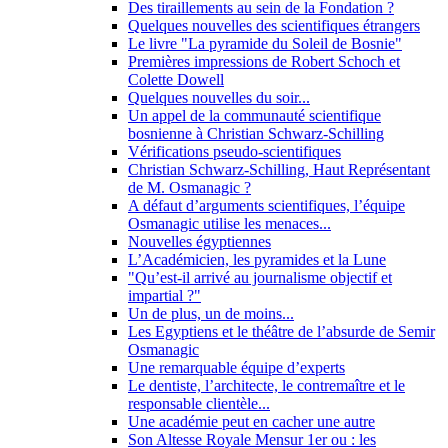
Des tiraillements au sein de la Fondation ?
Quelques nouvelles des scientifiques étrangers
Le livre "La pyramide du Soleil de Bosnie"
Premières impressions de Robert Schoch et
Colette Dowell
Quelques nouvelles du soir...
Un appel de la communauté scientifique
bosnienne à Christian Schwarz-Schilling
Vérifications pseudo-scientifiques
Christian Schwarz-Schilling, Haut Représentant
de M. Osmanagic ?
A défaut d’arguments scientifiques, l’équipe
Osmanagic utilise les menaces...
Nouvelles égyptiennes
L’Académicien, les pyramides et la Lune
"Qu’est-il arrivé au journalisme objectif et
impartial ?"
Un de plus, un de moins...
Les Egyptiens et le théâtre de l’absurde de Semir
Osmanagic
Une remarquable équipe d’experts
Le dentiste, l’architecte, le contremaître et le
responsable clientèle...
Une académie peut en cacher une autre
Son Altesse Royale Mensur 1er ou : les