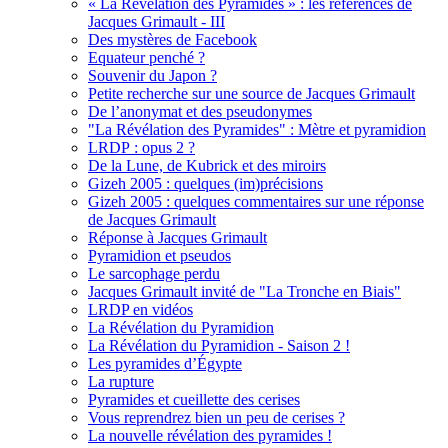
« La Révélation des Pyramides » : les références de
Jacques Grimault - III
Des mystères de Facebook
Equateur penché ?
Souvenir du Japon ?
Petite recherche sur une source de Jacques Grimault
De l’anonymat et des pseudonymes
"La Révélation des Pyramides" : Mètre et pyramidion
LRDP : opus 2 ?
De la Lune, de Kubrick et des miroirs
Gizeh 2005 : quelques (im)précisions
Gizeh 2005 : quelques commentaires sur une réponse
de Jacques Grimault
Réponse à Jacques Grimault
Pyramidion et pseudos
Le sarcophage perdu
Jacques Grimault invité de "La Tronche en Biais"
LRDP en vidéos
La Révélation du Pyramidion
La Révélation du Pyramidion - Saison 2 !
Les pyramides d’Égypte
La rupture
Pyramides et cueillette des cerises
Vous reprendrez bien un peu de cerises ?
La nouvelle révélation des pyramides !