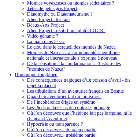
Momies voyageuses ou momies sédentaires ?
Têtes de petits gris Project
Diatomythe ou Diatamateurisme ?
Alien Project : les faits
Beaux-Arts Project
Alien Project : récit d’un "plutôt POUR"
Vidéo gênante ?
La main dans le sac
Le clou dans le cercueil des momies de Nazca
Momies de Nasca : La communauté scientifique
nationale et internationale s’exprime à nouveau
De la sensation à la condamnation : l’histoire des
"momies de Nazca"
Dominique Jongbloed
Des conséquences tragiques d’un poisson d’avril - bis
repetita placent
Les tribulations d’un aventurier français en Bosnie
Quand un aventurier fait du tourisme...
De l’incohérence érigée en système
Les Pieds nickelés as du contre-espionnage
Où l’on découvre que l’habit ne fait pas le moine, ni le
chapeau l’Aventurier
Hypocrisie ou transparence ?
Où l’on découvre... deuxième partie
Où l’on découvre... troisième partie