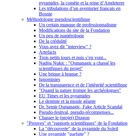
pyramides, la comète et la reine d’Angleterre
Les tribulations d’un aventurier français en
Bosnie
Méthodologie pseudoscientifique
Un certain manque de professionnalisme
Modifications du site de la Fondation
Un peu de numérologie
De la crédulité
Vous avez dit "interview" ?
Artefacts
Trois petits tours et puis s’en vont...
Nadija Nukic : "Osmanagic a chassé les
scientifiques du projet"
Une brique à braque ?
Ignominies
De la transparence et de l’intégrité scientifique
"Quand la nature trompe les archéologues"
EU Times et les pyramides
Le dentiste et la moule géante
Dr. Semir Osmanagic, Fake Article Scandal
Pseudo-festival, pseudo-récompenses...
Chasser le (projet) Dragon
"Preuves" et "rapports scientifiques" de la Fondation
La "découverte" de la pyramide du Soleil
Une pyramide "parfaite" ?