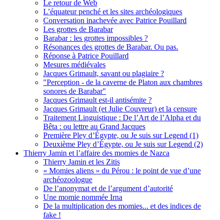
Le retour de Web
L’équateur penché et les sites archéologiques
Conversation inachevée avec Patrice Pouillard
Les grottes de Barabar
Barabar : les grottes impossibles ?
Résonances des grottes de Barabar. Ou pas.
Réponse à Patrice Pouillard
Mesures médiévales
Jacques Grimault, savant ou plagiaire ?
"Perception - de la caverne de Platon aux chambres
sonores de Barabar"
Jacques Grimault est-il antisémite ?
Jacques Grimault (et Julie Couvreur) et la censure
Traitement Linguistique : De l’Art de l’Alpha et du
Bêta : ou lettre au Grand Jacques
Première Pley d’Égypte, ou Je suis sur Legend (1)
Deuxième Pley d’Égypte, ou Je suis sur Legend (2)
Thierry Jamin et l’affaire des momies de Nazca
Thierry Jamin et les Zitis
« Momies aliens » du Pérou : le point de vue d’une
archéozoologue
De l’anonymat et de l’argument d’autorité
Une momie nommée Irna
De la multiplication des momies... et des indices de
fake !