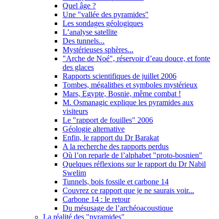
Quel âge ?
Une "vallée des pyramides"
Les sondages géologiques
L’analyse satellite
Des tunnels...
Mystérieuses sphères...
"Arche de Noé", réservoir d’eau douce, et fonte
des glaces
Rapports scientifiques de juillet 2006
Tombes, mégalithes et symboles mystérieux
Mars, Egypte, Bosnie, même combat !
M. Osmanagic explique les pyramides aux
visiteurs
Le "rapport de fouilles" 2006
Géologie alternative
Enfin, le rapport du Dr Barakat
A la recherche des rapports perdus
Où l’on reparle de l’alphabet "proto-bosnien"
Quelques réflexions sur le rapport du Dr Nabil
Swelim
Tunnels, bois fossile et carbone 14
Couvrez ce rapport que je ne saurais voir...
Carbone 14 : le retour
Du mésusage de l’archéoacoustique
La réalité des "pyramides"