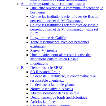
Autour des pyramides : le contexte bosnien
Une lettre ouverte de la communauté scientifique
bosnienne
Ce que les institutions scientifiques de Bosnie
pensent du projet de M. Osmanagic
Ce que les institutions scientifiques de Bosnie
pensent du projet de M. Osmanagic - suite (et
fin ?)
Le syndrome de Galilée
Toute ressemblance avec des personnes
existantes...
Sauver Vjetrenica
Une initiative pour alerter sur la crise des
institutions culturelles en Bosnie
Inondations
Paolo Debertolis et le SBRG
SB Research Group
Le dentiste, l’architecte, le contremaître et le
responsable clientèle...
Le dentiste et la moule géante
Nouvelle tentative d’Abacus
Abacus s’enfonce dans la spirale
Détournement de fonds archéologique
Articles fantômes
Chasser le (projet) Dragon