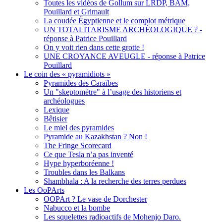
Toutes les vidéos de Gollum sur LRDP, BAM,
Pouillard et Grimault
La coudée Égyptienne et le complot métrique
UN TOTALITARISME ARCHÉOLOGIQUE ? -
réponse à Patrice Pouillard
On y voit rien dans cette grotte !
UNE CROYANCE AVEUGLE - réponse à Patrice
Pouillard
Le coin des « pyramidiots »
Pyramides des Caraïbes
Un "skeptomètre" à l’usage des historiens et
archéologues
Lexique
Bêtisier
Le miel des pyramides
Pyramide au Kazakhstan ? Non !
The Fringe Scorecard
Ce que Tesla n’a pas inventé
Hype hyperboréenne !
Troubles dans les Balkans
Shambhala : A la recherche des terres perdues
Les OoPArts
OOPArt ? Le vase de Dorchester
Nabucco et la bombe
Les squelettes radioactifs de Mohenjo Daro.