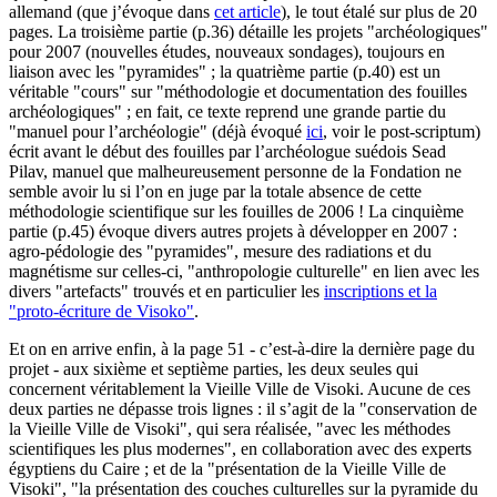
allemand (que j’évoque dans
cet article
), le tout étalé sur plus de 20
pages. La troisième partie (p.36) détaille les projets "archéologiques"
pour 2007 (nouvelles études, nouveaux sondages), toujours en
liaison avec les "pyramides" ; la quatrième partie (p.40) est un
véritable "cours" sur "méthodologie et documentation des fouilles
archéologiques" ; en fait, ce texte reprend une grande partie du
"manuel pour l’archéologie" (déjà évoqué
ici
, voir le post-scriptum)
écrit avant le début des fouilles par l’archéologue suédois Sead
Pilav, manuel que malheureusement personne de la Fondation ne
semble avoir lu si l’on en juge par la totale absence de cette
méthodologie scientifique sur les fouilles de 2006 ! La cinquième
partie (p.45) évoque divers autres projets à développer en 2007 :
agro-pédologie des "pyramides", mesure des radiations et du
magnétisme sur celles-ci, "anthropologie culturelle" en lien avec les
divers "artefacts" trouvés et en particulier les
inscriptions et la
"proto-écriture de Visoko"
.
Et on en arrive enfin, à la page 51 - c’est-à-dire la dernière page du
projet - aux sixième et septième parties, les deux seules qui
concernent véritablement la Vieille Ville de Visoki. Aucune de ces
deux parties ne dépasse trois lignes : il s’agit de la "conservation de
la Vieille Ville de Visoki", qui sera réalisée, "avec les méthodes
scientifiques les plus modernes", en collaboration avec des experts
égyptiens du Caire ; et de la "présentation de la Vieille Ville de
Visoki", "la présentation des couches culturelles sur la pyramide du