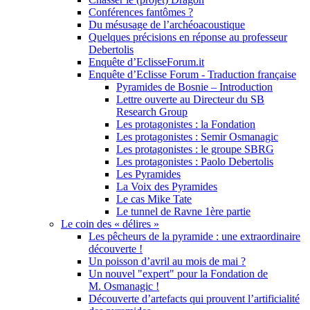
Conférences fantômes ?
Du mésusage de l’archéoacoustique
Quelques précisions en réponse au professeur
Debertolis
Enquête d’EclisseForum.it
Enquête d’Eclisse Forum - Traduction française
Pyramides de Bosnie – Introduction
Lettre ouverte au Directeur du SB
Research Group
Les protagonistes : la Fondation
Les protagonistes : Semir Osmanagic
Les protagonistes : le groupe SBRG
Les protagonistes : Paolo Debertolis
Les Pyramides
La Voix des Pyramides
Le cas Mike Tate
Le tunnel de Ravne 1ère partie
Le coin des « délires »
Les pêcheurs de la pyramide : une extraordinaire
découverte !
Un poisson d’avril au mois de mai ?
Un nouvel "expert" pour la Fondation de
M. Osmanagic !
Découverte d’artefacts qui prouvent l’artificialité