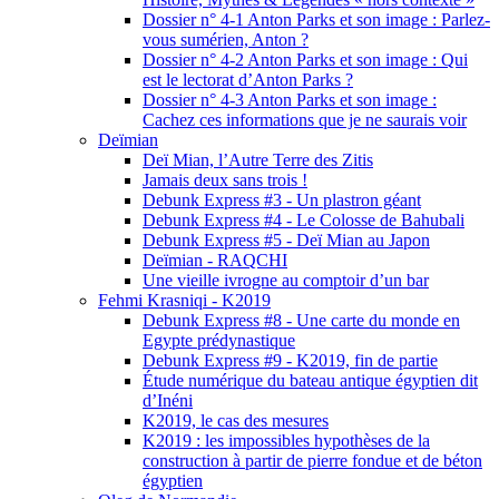
Dossier n° 4-1 Anton Parks et son image : Parlez-
vous sumérien, Anton ?
Dossier n° 4-2 Anton Parks et son image : Qui
est le lectorat d’Anton Parks ?
Dossier n° 4-3 Anton Parks et son image :
Cachez ces informations que je ne saurais voir
Deïmian
Deï Mian, l’Autre Terre des Zitis
Jamais deux sans trois !
Debunk Express #3 - Un plastron géant
Debunk Express #4 - Le Colosse de Bahubali
Debunk Express #5 - Deï Mian au Japon
Deïmian - RAQCHI
Une vieille ivrogne au comptoir d’un bar
Fehmi Krasniqi - K2019
Debunk Express #8 - Une carte du monde en
Egypte prédynastique
Debunk Express #9 - K2019, fin de partie
Étude numérique du bateau antique égyptien dit
d’Inéni
K2019, le cas des mesures
K2019 : les impossibles hypothèses de la
construction à partir de pierre fondue et de béton
égyptien