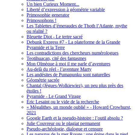
Un bien Curieux Moment...
Liberté d’expression à géométrie variable
Primosophie generator
Primosophons !
Les Tablettes d’émeraudes de Thoth l’Atlante, mythe
ou réalité ?
Bleuette Diot - Le tertre sacré
Debunk Express #7 - La plateforme de la Grande
Pyramide et la Terre
Les contradictions des chercheurs numérologues
Teotihuacan, cité des fantasmes
Mon Olmèque à moi il me parle d’aventures
Au-delà du réel - l’aventure Marty
Les andésites de Pumapunku sont naturelles
Géométrie sacrée
Chantal (Jègues-Wolkiewiez), un peu plus près des
étoiles !
Pyramide - Le Grand Virage
Éric Lesaint ou le vide de la recherche
« Mégalithes, un monde oublié » - Howard Crowhurst,
2021
Google Earth et la pseudo-histoire : l’outil absolu ?
Julie Couvreur ou le plagiat permanent
Pseudo-archéologie, dialogue et censure
Les papyrus de la mer Rouge : une épine dans le pied