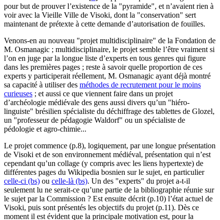
pour but de prouver l’existence de la "pyramide", et n’avaient rien à
voir avec la Vieille Ville de Visoki, dont la "conservation" sert
maintenant de prétexte à cette demande d’autorisation de fouilles.
Venons-en au nouveau "projet multidisciplinaire" de la Fondation de
M. Osmanagic ; multidisciplinaire, le projet semble l’être vraiment si
l’on en juge par la longue liste d’experts en tous genres qui figure
dans les premières pages ; reste à savoir quelle proportion de ces
experts y participerait réellement, M. Osmanagic ayant déjà montré
sa capacité à utiliser des
méthodes de recrutement pour le moins
curieuses
; et aussi ce que viennent faire dans un projet
d’archéologie médiévale des gens aussi divers qu’un "hiéro-
linguiste" brésilien spécialiste du déchiffrage des tablettes de Glozel,
un "professeur de pédagogie Waldorf" ou un spécialiste de
pédologie et agro-chimie...
Le projet commence (p.8), logiquement, par une longue présentation
de Visoki et de son environnement médiéval, présentation qui n’est
cependant qu’un collage (y compris avec les liens hypertexte) de
différentes pages du Wikipedia bosnien sur le sujet, en particulier
celle-ci (bs)
ou
celle-là (bs)
. Un des "experts" du projet a-t-il
seulement lu ne serait-ce qu’une partie de la bibliographie réunie sur
le sujet par la Commission ? Est ensuite décrit (p.10) l’état actuel de
Visoki, puis sont présentés les objectifs du projet (p.11). Dès ce
moment il est évident que la principale motivation est, pour la