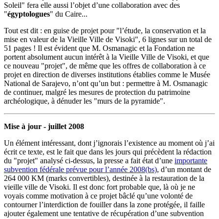
Soleil" fera elle aussi l’objet d’une collaboration avec des
"
égyptologues
" du Caire...
Tout est dit : en guise de projet pour "l’étude, la conservation et la
mise en valeur de la Vieille Ville de Visoki", 6 lignes sur un total de
51 pages ! Il est évident que M. Osmanagic et la Fondation ne
portent absolument aucun intérêt à la Vieille Ville de Visoki, et que
ce nouveau "projet", de même que les offres de collaboration à ce
projet en direction de diverses institutions établies comme le Musée
National de Sarajevo, n’ont qu’un but : permettre à M. Osmanagic
de continuer, malgré les mesures de protection du patrimoine
archéologique, à dénuder les "murs de la pyramide".
Mise à jour - juillet 2008
Un élément intéressant, dont j’ignorais l’existence au moment où j’ai
écrit ce texte, est le fait que dans les jours qui précèdent la rédaction
du "projet" analysé ci-dessus, la presse a fait état d’une
importante
subvention fédérale prévue pour l’année 2008(bs)
, d’un montant de
264 000 KM (marks convertibles), destinée à la restauration de la
vieille ville de Visoki. Il est donc fort probable que, là où je ne
voyais comme motivation à ce projet bâclé qu’une volonté de
contourner l’interdiction de fouiller dans la zone protégée, il faille
ajouter également une tentative de récupération d’une subvention