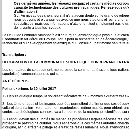
Ces dernières années, les réseaux sociaux et certains médias corpora
capacité technologique des cultures préhispaniques. Pensez-vous qu’
d’affirmation ?
GL : Au niveau des chercheurs, il n’y a aucun doute sur le grand développ
nous pouvons être tranquilles avec ce que nous étudions et recherchons
spécialisées, mais ces informations n’atteignent tout simplement pas le gra
de la vérité à tous les niveaux.
Le Dr Guido Lombardi Almonacín est chirurgien, anthropologue physique et cher
Coordinateur au Pérou du Groupe Horus pour la recherche en paléocardiologie, 
recherche et du développement scientifique du Conseil du patrimoine sanitaire a
Transcription :
DÉCLARATION DE LA COMMUNAUTÉ SCIENTIFIQUE CONCERNANT LA FRA
Les signataires de ce document, membres de la communauté scientifique nationale
squelettes), communiquent ce qui suit :
ANTÉCÉDENTS
Points exprimés le 10 juillet 2017
1.- Depuis quelque temps, la soi-disant découverte de « momies extraterrestres
2.- Les témoignages et les images publiées permettent d’affirmer que ces décou
culturel de la nation - volontairement manipulés et même mutilés pour obtenir un
contexte archéologique connexe va à l’encontre de la recherche scientifique sur c
3- Il est du devoir des autorités de mener les procédures légales nécessaires, car
protègent le patrimoine culturel. Nous espérons que ces mêmes autorités cherchero
d’origine, afin d’arrêter le pillage et le trafic de restes humains. Nous attendo