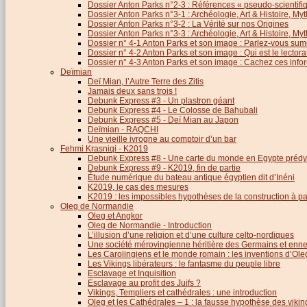
Dossier Anton Parks n°2-3 : Références « pseudo-scientifiq
Dossier Anton Parks n°3-1 : Archéologie, Art & Histoire, M
Dossier Anton Parks n°3-2 : La Vérité sur nos Origines
Dossier Anton Parks n°3-3 : Archéologie, Art & Histoire, M
Dossier n° 4-1 Anton Parks et son image : Parlez-vous sum
Dossier n° 4-2 Anton Parks et son image : Qui est le lector
Dossier n° 4-3 Anton Parks et son image : Cachez ces infor
Deïmian
Deï Mian, l’Autre Terre des Zitis
Jamais deux sans trois !
Debunk Express #3 - Un plastron géant
Debunk Express #4 - Le Colosse de Bahubali
Debunk Express #5 - Deï Mian au Japon
Deïmian - RAQCHI
Une vieille ivrogne au comptoir d’un bar
Fehmi Krasniqi - K2019
Debunk Express #8 - Une carte du monde en Egypte prédy
Debunk Express #9 - K2019, fin de partie
Étude numérique du bateau antique égyptien dit d’Inéni
K2019, le cas des mesures
K2019 : les impossibles hypothèses de la construction à par
Oleg de Normandie
Oleg et Angkor
Oleg de Normandie - Introduction
L’illusion d’une religion et d’une culture celto-nordiques
Une société mérovingienne héritière des Germains et en
Les Carolingiens et le monde romain : les inventions d’O
Les Vikings libérateurs : le fantasme du peuple libre
Esclavage et Inquisition
Esclavage au profit des Juifs ?
Vikings, Templiers et cathédrales : une introduction
Oleg et les Cathédrales – 1 : la fausse hypothèse des viki