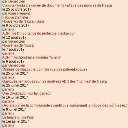
par
Généticien
Compte-rendu d’examen de documents - affaire des momies de Nazca
le 25 octobre 2017
par
Alain Froment
,
Fabrice Demeter
Nouvelles de Nazca - Suite
le 8 octobre 2017
par
Irna
ADN : de l’importance du protocole d’extraction
le 12 août 2017
par
Généticien
Nouvelles de Nazca
le 7 août 2017
par
Irna
ADN mitochondrial et momies "aliens"
le 6 août 2017
par
Généticien
Momies de Nazca : le point de vue des paléontologues
le 25 juillet 2017
par
Irna
Quelques remarques sur les analyses ADN des "momies" de Nazca
le 25 juillet 2017
par
Irna
Une Divulgation qui fait pschitt !
le 16 juillet 2017
par
Irna
Déclaration de la communauté scientifique concernant la fraude des momies extr
le 8 juillet 2017
par
Irna
Le feuilleton de l’été
le 1er juillet 2017
par
Irna