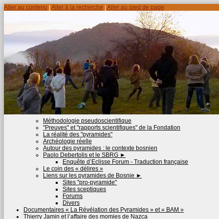
Aller au contenu
|
Aller à la recherche
|
Aller au pied de page
Méthodologie pseudoscientifique
"Preuves" et "rapports scientifiques" de la Fondation
La réalité des "pyramides"
Archéologie réelle
Autour des pyramides : le contexte bosnien
Paolo Debertolis et le SBRG
►
Enquête d’Eclisse Forum - Traduction française
Le coin des « délires »
Liens sur les pyramides de Bosnie
►
Sites "pro-pyramide"
Sites sceptiques
Forums
Divers
Documentaires « La Révélation des Pyramides » et « BAM »
Thierry Jamin et l’affaire des momies de Nazca