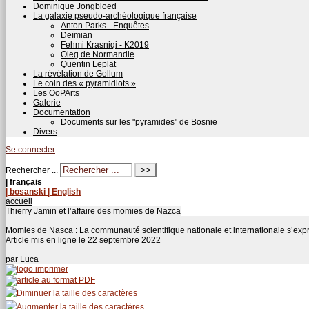
Dominique Jongbloed
La galaxie pseudo-archéologique française
Anton Parks - Enquêtes
Deïmian
Fehmi Krasniqi - K2019
Oleg de Normandie
Quentin Leplat
La révélation de Gollum
Le coin des « pyramidiots »
Les OoPArts
Galerie
Documentation
Documents sur les "pyramides" de Bosnie
Divers
Se connecter
Rechercher ...
| français
| bosanski
| English
accueil
Thierry Jamin et l’affaire des momies de Nazca
Momies de Nasca : La communauté scientifique nationale et internationale s’ex
Article mis en ligne le
22 septembre 2022
par
Luca