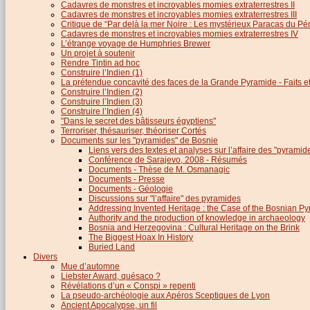
Cadavres de monstres et incroyables momies extraterrestres II
Cadavres de monstres et incroyables momies extraterrestres III
Critique de “Par delà la mer Noire : Les mystérieux Paracas du Pé
Cadavres de monstres et incroyables momies extraterrestres IV
L’étrange voyage de Humphries Brewer
Un projet à soutenir
Rendre Tintin ad hoc
Construire l’Indien (1)
La prétendue concavité des faces de la Grande Pyramide - Faits et 
Construire l’Indien (2)
Construire l’Indien (3)
Construire l’Indien (4)
"Dans le secret des bâtisseurs égyptiens"
Terroriser, thésauriser, théoriser Cortés
Documents sur les "pyramides" de Bosnie
Liens vers des textes et analyses sur l’affaire des "pyrami
Conférence de Sarajevo, 2008 - Résumés
Documents - Thèse de M. Osmanagic
Documents - Presse
Documents - Géologie
Discussions sur "l’affaire" des pyramides
Addressing Invented Heritage : the Case of the Bosnian P
Authority and the production of knowledge in archaeology
Bosnia and Herzegovina : Cultural Heritage on the Brink
The Biggest Hoax In History
Buried Land
Divers
Mue d’automne
Liebster Award, quésaco ?
Révélations d’un « Conspi » repenti
La pseudo-archéologie aux Apéros Sceptiques de Lyon
Ancient Apocalypse, un fil