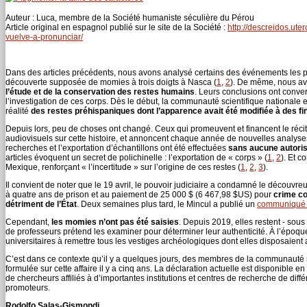
Auteur : Luca, membre de la Société humaniste séculière du Pérou
Article original en espagnol publié sur le site de la Société :
http://descreidos.ut
vuelve-a-pronunciar/
Dans des articles précédents, nous avons analysé certains des événements les pl
découverte supposée de momies à trois doigts à Nasca (
1
,
2
). De même, nous avo
l’étude et de la conservation des restes humains
. Leurs conclusions ont conve
l’investigation de ces corps. Dès le début, la communauté scientifique nationale e
réalité
des restes préhispaniques dont l’apparence avait été modifiée à des f
Depuis lors, peu de choses ont changé. Ceux qui promeuvent et financent le récit
audiovisuels sur cette histoire, et annoncent chaque année de nouvelles analyses.
recherches et l’exportation d’échantillons ont été effectuées
sans aucune autoris
articles évoquent un secret de polichinelle : l’exportation de « corps » (
1
,
2
). Et c
Mexique, renforçant « l’incertitude » sur l’origine de ces restes (
1
,
2
,
3
).
Il convient de noter que le 19 avril, le pouvoir judiciaire a condamné le décou
à quatre ans de prison et au paiement de 25 000 $ (6 467,98 $US) pour
crime co
détriment de l’État
. Deux semaines plus tard, le Mincul a publié un
communiqué 
Cependant,
les momies n’ont pas été saisies
. Depuis 2019, elles restent - sou
de professeurs prétend les examiner pour déterminer leur authenticité. À l’époque,
universitaires à remettre tous les vestiges archéologiques dont elles disposaient 
C’est dans ce contexte qu’il y a quelques jours, des membres de la communauté sc
formulée sur cette affaire il y a cinq ans. La déclaration actuelle est disponible 
de chercheurs affiliés à d’importantes institutions et centres de recherche de d
promoteurs.
Rodolfo Salas-Gismondi