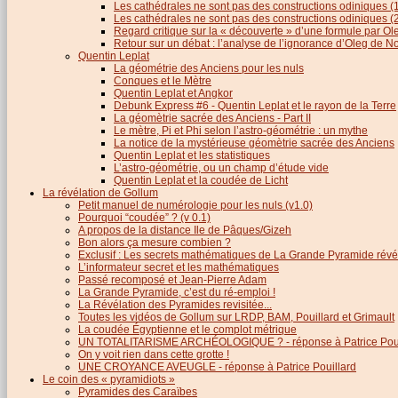
Les cathédrales ne sont pas des constructions odiniques (
Les cathédrales ne sont pas des constructions odiniques (
Regard critique sur la « découverte » d’une formule par 
Retour sur un débat : l’analyse de l’ignorance d’Oleg de 
Quentin Leplat
La géométrie des Anciens pour les nuls
Conques et le Mètre
Quentin Leplat et Angkor
Debunk Express #6 - Quentin Leplat et le rayon de la Terre
La géomètrie sacrée des Anciens - Part II
Le mètre, Pi et Phi selon l’astro-géométrie : un mythe
La notice de la mystérieuse géomètrie sacrée des Anciens
Quentin Leplat et les statistiques
L’astro-géométrie, ou un champ d’étude vide
Quentin Leplat et la coudée de Licht
La révélation de Gollum
Petit manuel de numérologie pour les nuls (v1.0)
Pourquoi “coudée” ? (v 0.1)
A propos de la distance Ile de Pâques/Gizeh
Bon alors ça mesure combien ?
Exclusif : Les secrets mathématiques de La Grande Pyramide révél
L’informateur secret et les mathématiques
Passé recomposé et Jean-Pierre Adam
La Grande Pyramide, c’est du ré-emploi !
La Révélation des Pyramides revisitée...
Toutes les vidéos de Gollum sur LRDP, BAM, Pouillard et Grimault
La coudée Égyptienne et le complot métrique
UN TOTALITARISME ARCHÉOLOGIQUE ? - réponse à Patrice Poui
On y voit rien dans cette grotte !
UNE CROYANCE AVEUGLE - réponse à Patrice Pouillard
Le coin des « pyramidiots »
Pyramides des Caraïbes