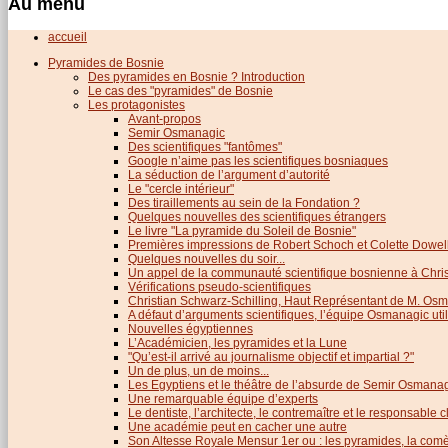
Au menu
accueil
Pyramides de Bosnie
Des pyramides en Bosnie ? Introduction
Le cas des "pyramides" de Bosnie
Les protagonistes
Avant-propos
Semir Osmanagic
Des scientifiques "fantômes"
Google n’aime pas les scientifiques bosniaques
La séduction de l’argument d’autorité
Le "cercle intérieur"
Des tiraillements au sein de la Fondation ?
Quelques nouvelles des scientifiques étrangers
Le livre "La pyramide du Soleil de Bosnie"
Premières impressions de Robert Schoch et Colette Dowel
Quelques nouvelles du soir...
Un appel de la communauté scientifique bosnienne à Chris
Vérifications pseudo-scientifiques
Christian Schwarz-Schilling, Haut Représentant de M. Os
A défaut d’arguments scientifiques, l’équipe Osmanagic util
Nouvelles égyptiennes
L’Académicien, les pyramides et la Lune
"Qu’est-il arrivé au journalisme objectif et impartial ?"
Un de plus, un de moins...
Les Egyptiens et le théâtre de l’absurde de Semir Osmana
Une remarquable équipe d’experts
Le dentiste, l’architecte, le contremaître et le responsable cl
Une académie peut en cacher une autre
Son Altesse Royale Mensur 1er ou : les pyramides, la comèt