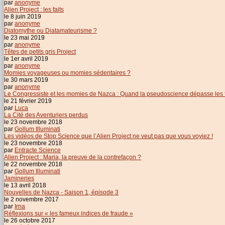
par
anonyme
Alien Project : les faits
le 8 juin 2019
par
anonyme
Diatomythe ou Diatamateurisme ?
le 23 mai 2019
par
anonyme
Têtes de petits gris Project
le 1er avril 2019
par
anonyme
Momies voyageuses ou momies sédentaires ?
le 30 mars 2019
par
anonyme
Le Congressiste et les momies de Nazca : Quand la pseudoscience dépasse les f
le 21 février 2019
par
Luca
La Cité des Aventuriers perdus
le 23 novembre 2018
par
Gollum Illuminati
Les vidéos de Stop Science que l’Alien Project ne veut pas que vous voyiez !
le 23 novembre 2018
par
Entracte Science
Alien Project : Maria, la preuve de la contrefaçon ?
le 22 novembre 2018
par
Gollum Illuminati
Jamineries
le 13 avril 2018
Nouvelles de Nazca - Saison 1, épisode 3
le 2 novembre 2017
par
Irna
Réflexions sur « les fameux indices de fraude »
le 26 octobre 2017