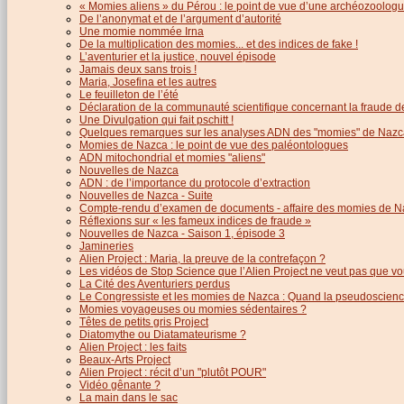
« Momies aliens » du Pérou : le point de vue d’une archéozoolog
De l’anonymat et de l’argument d’autorité
Une momie nommée Irna
De la multiplication des momies... et des indices de fake !
L’aventurier et la justice, nouvel épisode
Jamais deux sans trois !
Maria, Josefina et les autres
Le feuilleton de l’été
Déclaration de la communauté scientifique concernant la fraude d
Une Divulgation qui fait pschitt !
Quelques remarques sur les analyses ADN des "momies" de Nazc
Momies de Nazca : le point de vue des paléontologues
ADN mitochondrial et momies "aliens"
Nouvelles de Nazca
ADN : de l’importance du protocole d’extraction
Nouvelles de Nazca - Suite
Compte-rendu d’examen de documents - affaire des momies de N
Réflexions sur « les fameux indices de fraude »
Nouvelles de Nazca - Saison 1, épisode 3
Jamineries
Alien Project : Maria, la preuve de la contrefaçon ?
Les vidéos de Stop Science que l’Alien Project ne veut pas que vo
La Cité des Aventuriers perdus
Le Congressiste et les momies de Nazca : Quand la pseudoscience
Momies voyageuses ou momies sédentaires ?
Têtes de petits gris Project
Diatomythe ou Diatamateurisme ?
Alien Project : les faits
Beaux-Arts Project
Alien Project : récit d’un "plutôt POUR"
Vidéo gênante ?
La main dans le sac