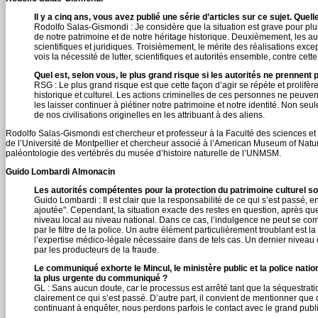
Il y a cinq ans, vous avez publié une série d’articles sur ce sujet. Quelle
Rodolfo Salas-Gismondi : Je considère que la situation est grave pour plus
de notre patrimoine et de notre héritage historique. Deuxièmement, les 
scientifiques et juridiques. Troisièmement, le mérite des réalisations excep
vois la nécessité de lutter, scientifiques et autorités ensemble, contre cette
Quel est, selon vous, le plus grand risque si les autorités ne prennent
RSG : Le plus grand risque est que cette façon d’agir se répète et prolifèr
historique et culturel. Les actions criminelles de ces personnes ne peuv
les laisser continuer à piétiner notre patrimoine et notre identité. Non seul
de nos civilisations originelles en les attribuant à des aliens.
Rodolfo Salas-Gismondi est chercheur et professeur à la Faculté des sciences et
de l’Université de Montpellier et chercheur associé à l’American Museum of Natur
paléontologie des vertébrés du musée d’histoire naturelle de l’UNMSM.
Guido Lombardi Almonacin
Les autorités compétentes pour la protection du patrimoine culturel so
Guido Lombardi : Il est clair que la responsabilité de ce qui s’est passé, e
ajoutée". Cependant, la situation exacte des restes en question, après que
niveau local au niveau national. Dans ce cas, l’indulgence ne peut se com
par le filtre de la police. Un autre élément particulièrement troublant est
l’expertise médico-légale nécessaire dans de tels cas. Un dernier niveau
par les producteurs de la fraude.
Le communiqué exhorte le Mincul, le ministère public et la police nati
la plus urgente du communiqué ?
GL : Sans aucun doute, car le processus est arrêté tant que la séquestrat
clairement ce qui s’est passé. D’autre part, il convient de mentionner que
continuant à enquêter, nous perdons parfois le contact avec le grand public