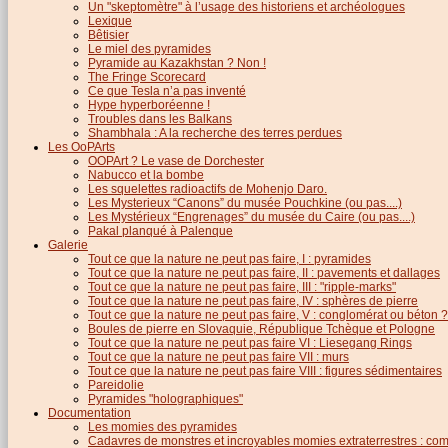
Un "skeptomètre" à l’usage des historiens et archéologues
Lexique
Bêtisier
Le miel des pyramides
Pyramide au Kazakhstan ? Non !
The Fringe Scorecard
Ce que Tesla n’a pas inventé
Hype hyperboréenne !
Troubles dans les Balkans
Shambhala : A la recherche des terres perdues
Les OoPArts
OOPArt ? Le vase de Dorchester
Nabucco et la bombe
Les squelettes radioactifs de Mohenjo Daro.
Les Mysterieux “Canons” du musée Pouchkine (ou pas....)
Les Mystérieux “Engrenages” du musée du Caire (ou pas....)
Pakal planqué à Palenque
Galerie
Tout ce que la nature ne peut pas faire, I : pyramides
Tout ce que la nature ne peut pas faire, II : pavements et dallages
Tout ce que la nature ne peut pas faire, III : "ripple-marks"
Tout ce que la nature ne peut pas faire, IV : sphères de pierre
Tout ce que la nature ne peut pas faire, V : conglomérat ou béton ?
Boules de pierre en Slovaquie, République Tchèque et Pologne
Tout ce que la nature ne peut pas faire VI : Liesegang Rings
Tout ce que la nature ne peut pas faire VII : murs
Tout ce que la nature ne peut pas faire VIII : figures sédimentaires
Pareidolie
Pyramides "holographiques"
Documentation
Les momies des pyramides
Cadavres de monstres et incroyables momies extraterrestres : com