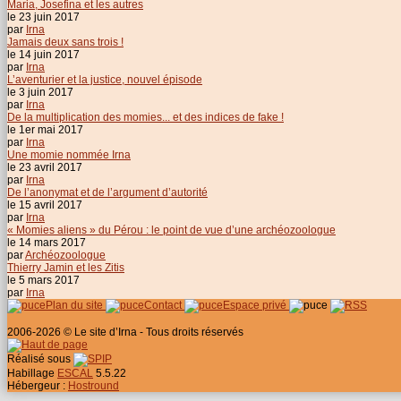
Maria, Josefina et les autres
le 23 juin 2017
par
Irna
Jamais deux sans trois !
le 14 juin 2017
par
Irna
L’aventurier et la justice, nouvel épisode
le 3 juin 2017
par
Irna
De la multiplication des momies... et des indices de fake !
le 1er mai 2017
par
Irna
Une momie nommée Irna
le 23 avril 2017
par
Irna
De l’anonymat et de l’argument d’autorité
le 15 avril 2017
par
Irna
« Momies aliens » du Pérou : le point de vue d’une archéozoologue
le 14 mars 2017
par
Archéozoologue
Thierry Jamin et les Zitis
le 5 mars 2017
par
Irna
Plan du site
Contact
Espace privé
2006-2026 © Le site d’Irna - Tous droits réservés
Réalisé sous
Habillage
ESCAL
5.5.22
Hébergeur :
Hostround