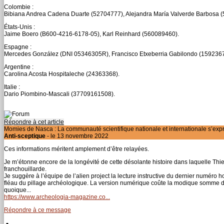
Colombie :
Bibiana Andrea Cadena Duarte (52704777), Alejandra María Valverde Barbosa 
États-Unis :
Jaime Boero (B600-4216-6178-05), Karl Reinhard (560089460).
Espagne :
Mercedes González (DNI 05346305R), Francisco Etxeberria Gabilondo (159236
Argentine :
Carolina Acosta Hospitaleche (24363368).
Italie :
Dario Piombino-Mascali (37709161508).
Répondre à cet article
Momies de Nasca : La communauté scientifique nationale et internationale s’ex
Anti-sceptique
- le 13 novembre 2022
Ces informations méritent amplement d’être relayées.
Je m’étonne encore de la longévité de cette désolante histoire dans laquelle T
franchouillarde.
Je suggère à l’équipe de l’alien project la lecture instructive du dernier numéro
fléau du pillage archéologique. La version numérique coûte la modique somme de
quoique...
https://www.archeologia-magazine.co...
Répondre à ce message