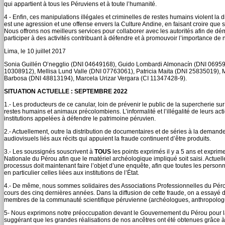
qui appartient à tous les Péruviens et à toute l’humanité.
4 - Enfin, ces manipulations illégales et criminelles de restes humains violent l
est une agression et une offense envers la Culture Andine, en faisant croire que s
Nous offrons nos meilleurs services pour collaborer avec les autorités afin de
participer à des activités contribuant à défendre et à promouvoir l’importance de 
Lima, le 10 juillet 2017
Sonia Guillén O’negglio (DNI 04649168), Guido Lombardi Almonacín (DNI 0695
10308912), Mellisa Lund Valle (DNI 07763061), Patricia Maita (DNI 25835019),
Barbosa (DNI 48813194), Marcela Urizar Vergara (CI 11347428-9).
SITUATION ACTUELLE : SEPTEMBRE 2022
1.- Les producteurs de ce canular, loin de prévenir le public de la supercherie sur 
restes humains et animaux précolombiens. L’informalité et l’illégalité de leurs act
institutions appelées à défendre le patrimoine péruvien.
2.- Actuellement, outre la distribution de documentaires et de séries à la dem
audiovisuels liés aux récits qui appuient la fraude continuent d’être produits.
3.- Les soussignés souscrivent à
TOUS
les points exprimés il y a 5 ans et exprim
Nationale du Pérou afin que le matériel archéologique impliqué soit saisi. Actuel
processus doit maintenant faire l’objet d’une enquête, afin que toutes les pers
en particulier celles liées aux institutions de l’État.
4.- De même, nous sommes solidaires des Associations Professionnelles du Pérou,
cours des cinq dernières années. Dans la diffusion de cette fraude, on a essayé d
membres de la communauté scientifique péruvienne (archéologues, anthropologues,
5- Nous exprimons notre préoccupation devant le Gouvernement du Pérou pour la v
suggérant que les grandes réalisations de nos ancêtres ont été obtenues grâce à l’