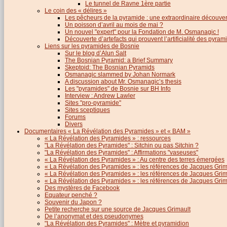
Le tunnel de Ravne 1ère partie
Le coin des « délires »
Les pêcheurs de la pyramide : une extraordinaire découver
Un poisson d’avril au mois de mai ?
Un nouvel "expert" pour la Fondation de M. Osmanagic !
Découverte d’artefacts qui prouvent l’artificialité des pyram
Liens sur les pyramides de Bosnie
Sur le blog d’Alun Salt
The Bosnian Pyramid: a Brief Summary
Skeptoid: The Bosnian Pyramids
Osmanagic slammed by Johan Normark
A discussion about Mr. Osmanagic’s thesis
Les "pyramides" de Bosnie sur BH Info
Interview : Andrew Lawler
Sites "pro-pyramide"
Sites sceptiques
Forums
Divers
Documentaires « La Révélation des Pyramides » et « BAM »
« La Révélation des Pyramides » : ressources
"La Révélation des Pyramides" : Sitchin ou pas Sitchin ?
"La Révélation des Pyramides" : Affirmations "vaseuses"
« La Révélation des Pyramides » : Au centre des terres émergées
« La Révélation des Pyramides » : les références de Jacques Grima
« La Révélation des Pyramides » : les références de Jacques Grimau
« La Révélation des Pyramides » : les références de Jacques Grimau
Des mystères de Facebook
Equateur penché ?
Souvenir du Japon ?
Petite recherche sur une source de Jacques Grimault
De l’anonymat et des pseudonymes
"La Révélation des Pyramides" : Mètre et pyramidion