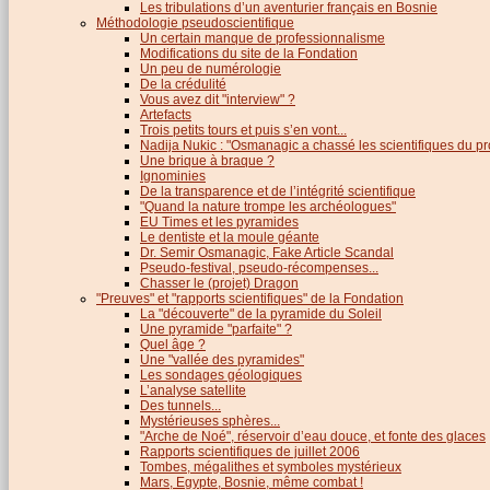
Les tribulations d’un aventurier français en Bosnie
Méthodologie pseudoscientifique
Un certain manque de professionnalisme
Modifications du site de la Fondation
Un peu de numérologie
De la crédulité
Vous avez dit "interview" ?
Artefacts
Trois petits tours et puis s’en vont...
Nadija Nukic : "Osmanagic a chassé les scientifiques du pr
Une brique à braque ?
Ignominies
De la transparence et de l’intégrité scientifique
"Quand la nature trompe les archéologues"
EU Times et les pyramides
Le dentiste et la moule géante
Dr. Semir Osmanagic, Fake Article Scandal
Pseudo-festival, pseudo-récompenses...
Chasser le (projet) Dragon
"Preuves" et "rapports scientifiques" de la Fondation
La "découverte" de la pyramide du Soleil
Une pyramide "parfaite" ?
Quel âge ?
Une "vallée des pyramides"
Les sondages géologiques
L’analyse satellite
Des tunnels...
Mystérieuses sphères...
"Arche de Noé", réservoir d’eau douce, et fonte des glaces
Rapports scientifiques de juillet 2006
Tombes, mégalithes et symboles mystérieux
Mars, Egypte, Bosnie, même combat !