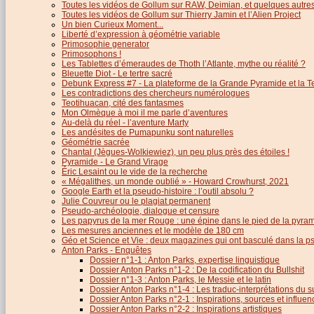
Toutes les vidéos de Gollum sur RAW, Deimian, et quelques autres.
Toutes les vidéos de Gollum sur Thierry Jamin et l’Alien Project
Un bien Curieux Moment...
Liberté d’expression à géométrie variable
Primosophie generator
Primosophons !
Les Tablettes d’émeraudes de Thoth l’Atlante, mythe ou réalité ?
Bleuette Diot - Le tertre sacré
Debunk Express #7 - La plateforme de la Grande Pyramide et la T
Les contradictions des chercheurs numérologues
Teotihuacan, cité des fantasmes
Mon Olmèque à moi il me parle d’aventures
Au-delà du réel - l’aventure Marty
Les andésites de Pumapunku sont naturelles
Géométrie sacrée
Chantal (Jègues-Wolkiewiez), un peu plus près des étoiles !
Pyramide - Le Grand Virage
Éric Lesaint ou le vide de la recherche
« Mégalithes, un monde oublié » - Howard Crowhurst, 2021
Google Earth et la pseudo-histoire : l’outil absolu ?
Julie Couvreur ou le plagiat permanent
Pseudo-archéologie, dialogue et censure
Les papyrus de la mer Rouge : une épine dans le pied de la pyra
Les mesures anciennes et le modèle de 180 cm
Géo et Science et Vie : deux magazines qui ont basculé dans la 
Anton Parks - Enquêtes
Dossier n°1-1 : Anton Parks, expertise linguistique
Dossier Anton Parks n°1-2 : De la codification du Bullshit
Dossier n°1-3 : Anton Parks, le Messie et le latin
Dossier Anton Parks n°1-4 : Les traduc-interprétations du s
Dossier Anton Parks n°2-1 : Inspirations, sources et influen
Dossier Anton Parks n°2-2 : Inspirations artistiques