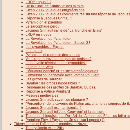
LRDP : opus 2 ?
De la Lune, de Kubrick et des miroirs
Gizeh 2005 : quelques (im)précisions
Gizeh 2005 : quelques commentaires sur une réponse de Jacques
Réponse à Jacques Grimault
Pyramidion et pseudos
Le sarcophage perdu
Jacques Grimault invité de "La Tronche en Biais"
LRDP en vidéos
La Révélation du Pyramidion
La Révélation du Pyramidion - Saison 2 !
Les pyramides d’Égypte
La rupture
Pyramides et cueillette des cerises
Vous reprendrez bien un peu de cerises ?
La nouvelle révélation des pyramides !
Le retour de Web
L’équateur penché et les sites archéologiques
Conversation inachevée avec Patrice Pouillard
Les grottes de Barabar
Barabar : les grottes impossibles ?
Résonances des grottes de Barabar. Ou pas.
Réponse à Patrice Pouillard
Mesures médiévales
Jacques Grimault, savant ou plagiaire ?
"Perception - de la caverne de Platon aux chambres sonores de B
Jacques Grimault est-il antisémite ?
Jacques Grimault (et Julie Couvreur) et la censure
Traitement Linguistique : De l’Art de l’Alpha et du Bêta : ou lettre
Première Pley d’Égypte, ou Je suis sur Legend (1)
Thierry Jamin et l’affaire des momies de Nazca
Thierry Jamin et les Zitis