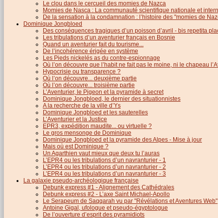
Le clou dans le cercueil des momies de Nazca
Momies de Nasca : La communauté scientifique nationale et inter
De la sensation à la condamnation : l’histoire des "momies de Naz
Dominique Jongbloed
Des conséquences tragiques d’un poisson d’avril - bis repetita pla
Les tribulations d’un aventurier français en Bosnie
Quand un aventurier fait du tourisme...
De l’incohérence érigée en système
Les Pieds nickelés as du contre-espionnage
Où l’on découvre que l’habit ne fait pas le moine, ni le chapeau l’A
Hypocrisie ou transparence ?
Où l’on découvre... deuxième partie
Où l’on découvre... troisième partie
L’Aventurier, le Pigeon et la pyramide à secret
Dominique Jongbloed, le dernier des situationnistes
A la recherche de la ville d’Ys
Dominique Jongbloed et les sauterelles
L’Aventurier et la Justice
EPR3, expédition maudite... ou virtuelle ?
Le gros mensonge de Dominique
Dominique Jongbloed et la pyramide des Alpes - Mise à jour
Mais où est Dominique ?
Un Agarthien vaut mieux que deux tu l’auras
L’EPR4 ou les tribulations d’un navranturier - 1
L’EPR4 ou les tribulations d’un navranturier - 2
L’EPR4 ou les tribulations d’un navranturier - 3
La galaxie pseudo-archéologique française
Debunk express #1 - Alignement des Cathédrales
Debunk express #2 - L’axe Saint Michael-Apollo
Le Serapeum de Saqqarah vu par "Révélations et Aventures Web"
Antoine Gigal, ufologue et pseudo-égyptologue
De l’ouverture d’esprit des pyramidiots