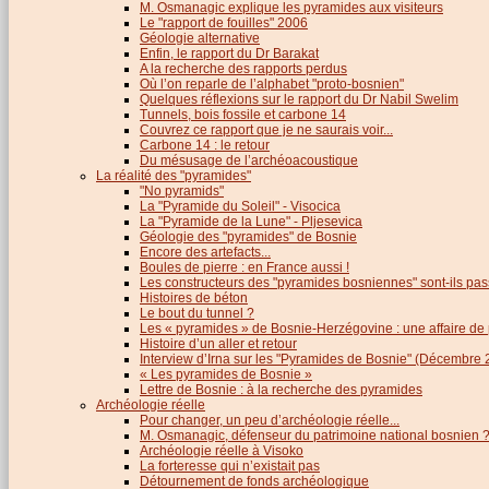
M. Osmanagic explique les pyramides aux visiteurs
Le "rapport de fouilles" 2006
Géologie alternative
Enfin, le rapport du Dr Barakat
A la recherche des rapports perdus
Où l’on reparle de l’alphabet "proto-bosnien"
Quelques réflexions sur le rapport du Dr Nabil Swelim
Tunnels, bois fossile et carbone 14
Couvrez ce rapport que je ne saurais voir...
Carbone 14 : le retour
Du mésusage de l’archéoacoustique
La réalité des "pyramides"
"No pyramids"
La "Pyramide du Soleil" - Visocica
La "Pyramide de la Lune" - Pljesevica
Géologie des "pyramides" de Bosnie
Encore des artefacts...
Boules de pierre : en France aussi !
Les constructeurs des "pyramides bosniennes" sont-ils pas
Histoires de béton
Le bout du tunnel ?
Les « pyramides » de Bosnie-Herzégovine : une affaire de
Histoire d’un aller et retour
Interview d’Irna sur les "Pyramides de Bosnie" (Décembre 
« Les pyramides de Bosnie »
Lettre de Bosnie : à la recherche des pyramides
Archéologie réelle
Pour changer, un peu d’archéologie réelle...
M. Osmanagic, défenseur du patrimoine national bosnien 
Archéologie réelle à Visoko
La forteresse qui n’existait pas
Détournement de fonds archéologique