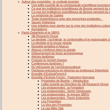
Autour des pyramides : le contexte bosnien
Une lettre ouverte de la communauté scientifique bosnien
Ce que les institutions scientifiques de Bosnie pensent du
Ce que les institutions scientifiques de Bosnie pensent du p
Le syndrome de Galilée
Toute ressemblance avec des personnes existantes...
Sauver Vjetrenica
Une initiative pour alerter sur la crise des institutions cultu
Inondations
Paolo Debertolis et le SBRG
SB Research Group
Le dentiste, l’architecte, le contremaître et le responsable cl
Le dentiste et la moule géante
Nouvelle tentative d’Abacus
Abacus s’enfonce dans la spirale
Détournement de fonds archéologique
Articles fantômes
Chasser le (projet) Dragon
Conférences fantômes ?
Du mésusage de l’archéoacoustique
Quelques précisions en réponse au professeur Debertolis
Enquête d’EclisseForum.it
Enquête d’Eclisse Forum - Traduction française
Pyramides de Bosnie – Introduction
Lettre ouverte au Directeur du SB Research Group
Les protagonistes : la Fondation
Les protagonistes : Semir Osmanagic
Les protagonistes : le groupe SBRG
Les protagonistes : Paolo Debertolis
Les Pyramides
La Voix des Pyramides
Le cas Mike Tate