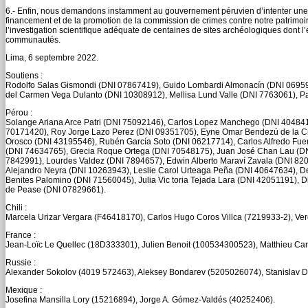
6.- Enfin, nous demandons instamment au gouvernement péruvien d’intenter une 
financement et de la promotion de la commission de crimes contre notre patrimoi
l’investigation scientifique adéquate de centaines de sites archéologiques dont 
communautés.
Lima, 6 septembre 2022.
Soutiens :
Rodolfo Salas Gismondi (DNI 07867419), Guido Lombardi Almonacín (DNI 06959
del Carmen Vega Dulanto (DNI 10308912), Mellisa Lund Valle (DNI 7763061), Pa
Pérou :
Solange Ariana Arce Patri (DNI 75092146), Carlos Lopez Manchego (DNI 4048419
70171420), Roy Jorge Lazo Perez (DNI 09351705), Eyne Omar Bendezú de la Cru
Orosco (DNI 43195546), Rubén García Soto (DNI 06217714), Carlos Alfredo Fu
(DNI 74634765), Grecia Roque Ortega (DNI 70548175), Juan José Chan Lau (DN
7842991), Lourdes Valdez (DNI 7894657), Edwin Alberto Maraví Zavala (DNI 8
Alejandro Neyra (DNI 10263943), Leslie Carol Urteaga Peña (DNI 40647634), D
Benites Palomino (DNI 71560045), Julia Vic toria Tejada Lara (DNI 42051191)
de Pease (DNI 07829661).
Chili :
Marcela Urizar Vergara (F46418170), Carlos Hugo Coros Villca (7219933-2), Ve
France :
Jean-Loïc Le Quellec (18D333301), Julien Benoit (100534300523), Matthieu C
Russie :
Alexander Sokolov (4019 572463), Aleksey Bondarev (5205026074), Stanislav 
Mexique :
Josefina Mansilla Lory (15216894), Jorge A. Gómez-Valdés (40252406).