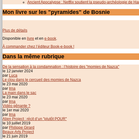
Ancient Apocalypse : Netflix soutient la pseudo-archéologie de H
Mon livre sur les "pyramides" de Bosnie
Plus de détails
Disponible en
livre
et en
e-book
.
À commander chez l’éditeur Book-e-book !
Dans la même rubrique
De la sensation à la condamnation : l’histoire des "momies de Nazca"
le 12 janvier 2024
par
Luca
Le clou dans le cercueil des momies de Nazca
le 23 mai 2020
par
Irna
La main dans le sac
le 23 mai 2020
par
Irna
Vidéo gênante ?
le 1er mai 2020
par
Irna
Alien Project : récit d’un "plutôt POUR"
le 10 juillet 2019
par
Philippe Girard
Beaux-Arts Project
le 21 juin 2019