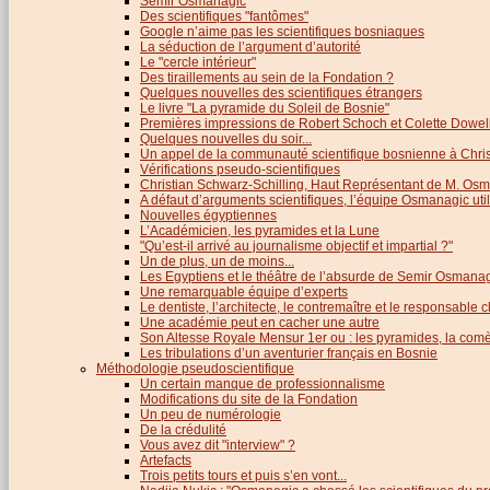
Semir Osmanagic
Des scientifiques "fantômes"
Google n’aime pas les scientifiques bosniaques
La séduction de l’argument d’autorité
Le "cercle intérieur"
Des tiraillements au sein de la Fondation ?
Quelques nouvelles des scientifiques étrangers
Le livre "La pyramide du Soleil de Bosnie"
Premières impressions de Robert Schoch et Colette Dowel
Quelques nouvelles du soir...
Un appel de la communauté scientifique bosnienne à Chris
Vérifications pseudo-scientifiques
Christian Schwarz-Schilling, Haut Représentant de M. Os
A défaut d’arguments scientifiques, l’équipe Osmanagic util
Nouvelles égyptiennes
L’Académicien, les pyramides et la Lune
"Qu’est-il arrivé au journalisme objectif et impartial ?"
Un de plus, un de moins...
Les Egyptiens et le théâtre de l’absurde de Semir Osmana
Une remarquable équipe d’experts
Le dentiste, l’architecte, le contremaître et le responsable cl
Une académie peut en cacher une autre
Son Altesse Royale Mensur 1er ou : les pyramides, la comèt
Les tribulations d’un aventurier français en Bosnie
Méthodologie pseudoscientifique
Un certain manque de professionnalisme
Modifications du site de la Fondation
Un peu de numérologie
De la crédulité
Vous avez dit "interview" ?
Artefacts
Trois petits tours et puis s’en vont...