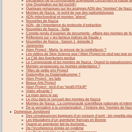
Déclaration de la communauté scientifique concernant la fraude d
Une Divulgation qui fait pschitt !
Quelques remarques sur les analyses ADN des "momies" de Nazc
Momies de Nazca : le point de vue des paléontologues
ADN mitochondrial et momies "aliens"
Nouvelles de Nazca
ADN : de l’importance du protocole d’extraction
Nouvelles de Nazca - Suite
Compte-rendu d’examen de documents - affaire des momies de N
Réflexions sur « les fameux indices de fraude »
Nouvelles de Nazca - Saison 1, épisode 3
Jamineries
Alien Project : Maria, la preuve de la contrefaçon ?
Les vidéos de Stop Science que l’Alien Project ne veut pas que vo
La Cité des Aventuriers perdus
Le Congressiste et les momies de Nazca : Quand la pseudoscience
Momies voyageuses ou momies sédentaires ?
Têtes de petits gris Project
Diatomythe ou Diatamateurisme ?
Alien Project : les faits
Beaux-Arts Project
Alien Project : récit d’un "plutôt POUR"
Vidéo gênante ?
La main dans le sac
Le clou dans le cercueil des momies de Nazca
Momies de Nasca : La communauté scientifique nationale et inter
De la sensation à la condamnation : l’histoire des "momies de Naz
Dominique Jongbloed
Des conséquences tragiques d’un poisson d’avril - bis repetita pla
Les tribulations d’un aventurier français en Bosnie
Quand un aventurier fait du tourisme...
De l’incohérence érigée en système