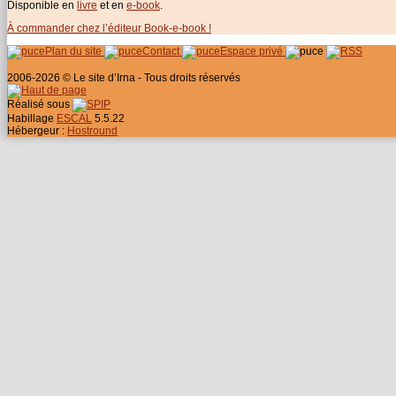
Disponible en
livre
et en
e-book
.
À commander chez l’éditeur Book-e-book !
Plan du site
Contact
Espace privé
2006-2026 © Le site d’Irna - Tous droits réservés
Réalisé sous
Habillage
ESCAL
5.5.22
Hébergeur :
Hostround