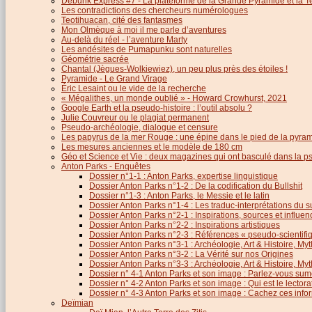
Debunk Express #7 - La plateforme de la Grande Pyramide et la T
Les contradictions des chercheurs numérologues
Teotihuacan, cité des fantasmes
Mon Olmèque à moi il me parle d’aventures
Au-delà du réel - l’aventure Marty
Les andésites de Pumapunku sont naturelles
Géométrie sacrée
Chantal (Jègues-Wolkiewiez), un peu plus près des étoiles !
Pyramide - Le Grand Virage
Éric Lesaint ou le vide de la recherche
« Mégalithes, un monde oublié » - Howard Crowhurst, 2021
Google Earth et la pseudo-histoire : l’outil absolu ?
Julie Couvreur ou le plagiat permanent
Pseudo-archéologie, dialogue et censure
Les papyrus de la mer Rouge : une épine dans le pied de la pyra
Les mesures anciennes et le modèle de 180 cm
Géo et Science et Vie : deux magazines qui ont basculé dans la 
Anton Parks - Enquêtes
Dossier n°1-1 : Anton Parks, expertise linguistique
Dossier Anton Parks n°1-2 : De la codification du Bullshit
Dossier n°1-3 : Anton Parks, le Messie et le latin
Dossier Anton Parks n°1-4 : Les traduc-interprétations du s
Dossier Anton Parks n°2-1 : Inspirations, sources et influen
Dossier Anton Parks n°2-2 : Inspirations artistiques
Dossier Anton Parks n°2-3 : Références « pseudo-scientifiq
Dossier Anton Parks n°3-1 : Archéologie, Art & Histoire, M
Dossier Anton Parks n°3-2 : La Vérité sur nos Origines
Dossier Anton Parks n°3-3 : Archéologie, Art & Histoire, M
Dossier n° 4-1 Anton Parks et son image : Parlez-vous sum
Dossier n° 4-2 Anton Parks et son image : Qui est le lector
Dossier n° 4-3 Anton Parks et son image : Cachez ces infor
Deïmian