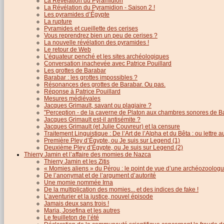
La Révélation du Pyramidion
La Révélation du Pyramidion - Saison 2 !
Les pyramides d’Égypte
La rupture
Pyramides et cueillette des cerises
Vous reprendrez bien un peu de cerises ?
La nouvelle révélation des pyramides !
Le retour de Web
L’équateur penché et les sites archéologiques
Conversation inachevée avec Patrice Pouillard
Les grottes de Barabar
Barabar : les grottes impossibles ?
Résonances des grottes de Barabar. Ou pas.
Réponse à Patrice Pouillard
Mesures médiévales
Jacques Grimault, savant ou plagiaire ?
"Perception - de la caverne de Platon aux chambres sonores de B
Jacques Grimault est-il antisémite ?
Jacques Grimault (et Julie Couvreur) et la censure
Traitement Linguistique : De l’Art de l’Alpha et du Bêta : ou lettre
Première Pley d’Égypte, ou Je suis sur Legend (1)
Deuxième Pley d’Égypte, ou Je suis sur Legend (2)
Thierry Jamin et l’affaire des momies de Nazca
Thierry Jamin et les Zitis
« Momies aliens » du Pérou : le point de vue d’une archéozoolog
De l’anonymat et de l’argument d’autorité
Une momie nommée Irna
De la multiplication des momies... et des indices de fake !
L’aventurier et la justice, nouvel épisode
Jamais deux sans trois !
Maria, Josefina et les autres
Le feuilleton de l’été