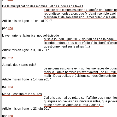
De la multiplication des momies... et des indices de fake !
L’affaire des « momies aliens » lancée en France pa
rebondissements : alors que M. Jamin semble avoir 
Maussan et de son émission Tercer Milenio (ce qui,
Article mis en ligne le
1er mai 2017
par
Irna
L’aventurier et la justice, nouvel épisode
Mise à jour du 6 juin 2017, voir au bas de la page
(« indépendants » ou « de vérité ») la liberté d’expre
questionnement sur lesdites (…)
Article mis en ligne le
3 juin 2017
par
Irna
Jamais deux sans trois !
Je ne pensais pas revenir sur les menaces de pours
mais M. Jamin persiste en m’envoyant une DER
mail) : Deux petites précisions sur des éléments de 
Article mis en ligne le
14 juin 2017
par
Irna
Maria, Josefina et les autres
J’ai pris pas mal de retard sur l’affaire des « momies
quelques nouvelles pas inintéressantes, que je vais
d’une nouvelle vidéo de « Paul » alias (…)
Article mis en ligne le
23 juin 2017
par
Irna