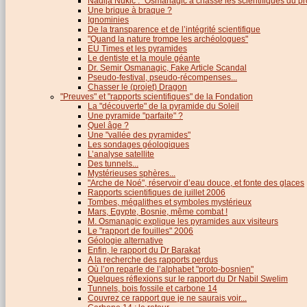
Nadija Nukic : "Osmanagic a chassé les scientifiques du pr
Une brique à braque ?
Ignominies
De la transparence et de l’intégrité scientifique
"Quand la nature trompe les archéologues"
EU Times et les pyramides
Le dentiste et la moule géante
Dr. Semir Osmanagic, Fake Article Scandal
Pseudo-festival, pseudo-récompenses...
Chasser le (projet) Dragon
"Preuves" et "rapports scientifiques" de la Fondation
La "découverte" de la pyramide du Soleil
Une pyramide "parfaite" ?
Quel âge ?
Une "vallée des pyramides"
Les sondages géologiques
L’analyse satellite
Des tunnels...
Mystérieuses sphères...
"Arche de Noé", réservoir d’eau douce, et fonte des glaces
Rapports scientifiques de juillet 2006
Tombes, mégalithes et symboles mystérieux
Mars, Egypte, Bosnie, même combat !
M. Osmanagic explique les pyramides aux visiteurs
Le "rapport de fouilles" 2006
Géologie alternative
Enfin, le rapport du Dr Barakat
A la recherche des rapports perdus
Où l’on reparle de l’alphabet "proto-bosnien"
Quelques réflexions sur le rapport du Dr Nabil Swelim
Tunnels, bois fossile et carbone 14
Couvrez ce rapport que je ne saurais voir...