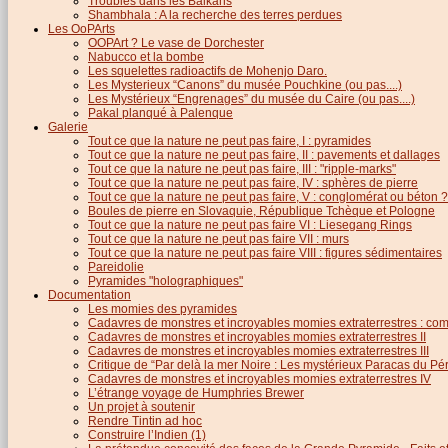
Troubles dans les Balkans
Shambhala : A la recherche des terres perdues
Les OoPArts
OOPArt ? Le vase de Dorchester
Nabucco et la bombe
Les squelettes radioactifs de Mohenjo Daro.
Les Mysterieux “Canons” du musée Pouchkine (ou pas....)
Les Mystérieux “Engrenages” du musée du Caire (ou pas....)
Pakal planqué à Palenque
Galerie
Tout ce que la nature ne peut pas faire, I : pyramides
Tout ce que la nature ne peut pas faire, II : pavements et dallages
Tout ce que la nature ne peut pas faire, III : "ripple-marks"
Tout ce que la nature ne peut pas faire, IV : sphères de pierre
Tout ce que la nature ne peut pas faire, V : conglomérat ou béton ?
Boules de pierre en Slovaquie, République Tchèque et Pologne
Tout ce que la nature ne peut pas faire VI : Liesegang Rings
Tout ce que la nature ne peut pas faire VII : murs
Tout ce que la nature ne peut pas faire VIII : figures sédimentaires
Pareidolie
Pyramides "holographiques"
Documentation
Les momies des pyramides
Cadavres de monstres et incroyables momies extraterrestres : com
Cadavres de monstres et incroyables momies extraterrestres II
Cadavres de monstres et incroyables momies extraterrestres III
Critique de “Par delà la mer Noire : Les mystérieux Paracas du Pé
Cadavres de monstres et incroyables momies extraterrestres IV
L’étrange voyage de Humphries Brewer
Un projet à soutenir
Rendre Tintin ad hoc
Construire l’Indien (1)