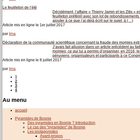
Le feuilleton de l’été
Décidément, l’affaire « Thierry Jamin et les Zitis »
feuilleton préféré] avec son lot de rebondissements
ajouter à ce que j’ai déjà écrit sur le sujet, à (…)
Article mis en ligne le
1er juillet 2017
par
Irna
Déclaration de la communauté scientifique concernant la fraude des momies extr
J’avais fait allusion dans un article précédent au 
momies, ce qui lui a permis d’organiser, en 2016, 
péruviens, organisateurs et participants à ce Congr
Article mis en ligne le
8 juillet 2017
par
Irna
1
2
3
4
Au menu
accueil
Pyramides de Bosnie
Des pyramides en Bosnie ? Introduction
Le cas des "pyramides" de Bosnie
Les protagonistes
Avant-propos