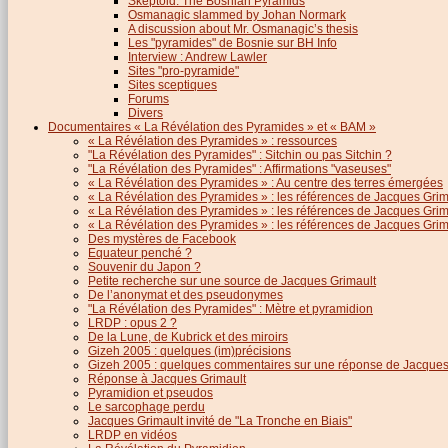
Skeptoid: The Bosnian Pyramids
Osmanagic slammed by Johan Normark
A discussion about Mr. Osmanagic’s thesis
Les "pyramides" de Bosnie sur BH Info
Interview : Andrew Lawler
Sites "pro-pyramide"
Sites sceptiques
Forums
Divers
Documentaires « La Révélation des Pyramides » et « BAM »
« La Révélation des Pyramides » : ressources
"La Révélation des Pyramides" : Sitchin ou pas Sitchin ?
"La Révélation des Pyramides" : Affirmations "vaseuses"
« La Révélation des Pyramides » : Au centre des terres émergées
« La Révélation des Pyramides » : les références de Jacques Grima
« La Révélation des Pyramides » : les références de Jacques Grimau
« La Révélation des Pyramides » : les références de Jacques Grimau
Des mystères de Facebook
Equateur penché ?
Souvenir du Japon ?
Petite recherche sur une source de Jacques Grimault
De l’anonymat et des pseudonymes
"La Révélation des Pyramides" : Mètre et pyramidion
LRDP : opus 2 ?
De la Lune, de Kubrick et des miroirs
Gizeh 2005 : quelques (im)précisions
Gizeh 2005 : quelques commentaires sur une réponse de Jacques
Réponse à Jacques Grimault
Pyramidion et pseudos
Le sarcophage perdu
Jacques Grimault invité de "La Tronche en Biais"
LRDP en vidéos