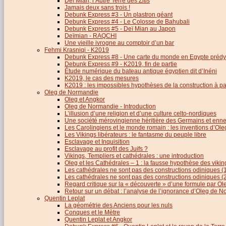
Deï Mian, l’Autre Terre des Zitis
Jamais deux sans trois !
Debunk Express #3 - Un plastron géant
Debunk Express #4 - Le Colosse de Bahubali
Debunk Express #5 - Deï Mian au Japon
Deïmian - RAQCHI
Une vieille ivrogne au comptoir d’un bar
Fehmi Krasniqi - K2019
Debunk Express #8 - Une carte du monde en Egypte prédy
Debunk Express #9 - K2019, fin de partie
Étude numérique du bateau antique égyptien dit d’Inéni
K2019, le cas des mesures
K2019 : les impossibles hypothèses de la construction à par
Oleg de Normandie
Oleg et Angkor
Oleg de Normandie - Introduction
L’illusion d’une religion et d’une culture celto-nordiques
Une société mérovingienne héritière des Germains et en
Les Carolingiens et le monde romain : les inventions d’O
Les Vikings libérateurs : le fantasme du peuple libre
Esclavage et Inquisition
Esclavage au profit des Juifs ?
Vikings, Templiers et cathédrales : une introduction
Oleg et les Cathédrales – 1 : la fausse hypothèse des viki
Les cathédrales ne sont pas des constructions odiniques (
Les cathédrales ne sont pas des constructions odiniques (
Regard critique sur la « découverte » d’une formule par 
Retour sur un débat : l’analyse de l’ignorance d’Oleg de 
Quentin Leplat
La géométrie des Anciens pour les nuls
Conques et le Mètre
Quentin Leplat et Angkor