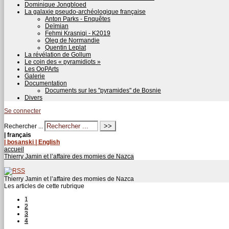
Dominique Jongbloed
La galaxie pseudo-archéologique française
Anton Parks - Enquêtes
Deïmian
Fehmi Krasniqi - K2019
Oleg de Normandie
Quentin Leplat
La révélation de Gollum
Le coin des « pyramidiots »
Les OoPArts
Galerie
Documentation
Documents sur les "pyramides" de Bosnie
Divers
Se connecter
Rechercher ...
| français
| bosanski
| English
accueil
Thierry Jamin et l’affaire des momies de Nazca
Thierry Jamin et l’affaire des momies de Nazca
Les articles de cette rubrique
1
2
3
4