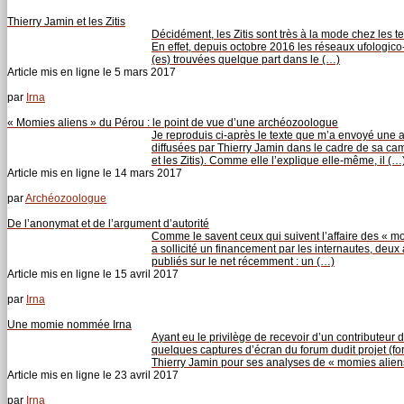
Thierry Jamin et les Zitis
Décidément, les Zitis sont très à la mode chez les t
En effet, depuis octobre 2016 les réseaux ufologico
(es) trouvées quelque part dans le (…)
Article mis en ligne le
5 mars 2017
par
Irna
« Momies aliens » du Pérou : le point de vue d’une archéozoologue
Je reproduis ci-après le texte que m’a envoyé une
diffusées par Thierry Jamin dans le cadre de sa c
et les Zitis). Comme elle l’explique elle-même, il (…
Article mis en ligne le
14 mars 2017
par
Archéozoologue
De l’anonymat et de l’argument d’autorité
Comme le savent ceux qui suivent l’affaire des « mo
a sollicité un financement par les internautes, deux 
publiés sur le net récemment : un (…)
Article mis en ligne le
15 avril 2017
par
Irna
Une momie nommée Irna
Ayant eu le privilège de recevoir d’un contributeur 
quelques captures d’écran du forum dudit projet (
Thierry Jamin pour ses analyses de « momies alien
Article mis en ligne le
23 avril 2017
par
Irna