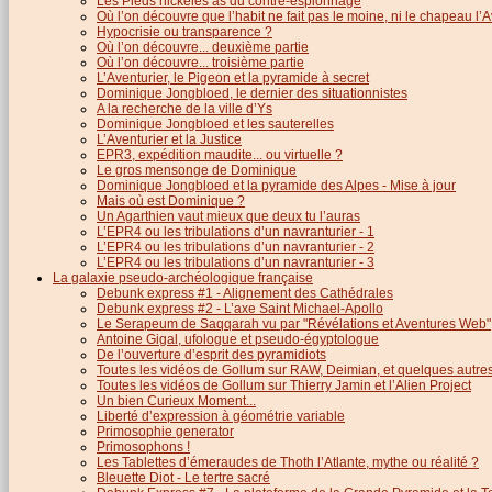
Les Pieds nickelés as du contre-espionnage
Où l’on découvre que l’habit ne fait pas le moine, ni le chapeau l’A
Hypocrisie ou transparence ?
Où l’on découvre... deuxième partie
Où l’on découvre... troisième partie
L’Aventurier, le Pigeon et la pyramide à secret
Dominique Jongbloed, le dernier des situationnistes
A la recherche de la ville d’Ys
Dominique Jongbloed et les sauterelles
L’Aventurier et la Justice
EPR3, expédition maudite... ou virtuelle ?
Le gros mensonge de Dominique
Dominique Jongbloed et la pyramide des Alpes - Mise à jour
Mais où est Dominique ?
Un Agarthien vaut mieux que deux tu l’auras
L’EPR4 ou les tribulations d’un navranturier - 1
L’EPR4 ou les tribulations d’un navranturier - 2
L’EPR4 ou les tribulations d’un navranturier - 3
La galaxie pseudo-archéologique française
Debunk express #1 - Alignement des Cathédrales
Debunk express #2 - L’axe Saint Michael-Apollo
Le Serapeum de Saqqarah vu par "Révélations et Aventures Web"
Antoine Gigal, ufologue et pseudo-égyptologue
De l’ouverture d’esprit des pyramidiots
Toutes les vidéos de Gollum sur RAW, Deimian, et quelques autres.
Toutes les vidéos de Gollum sur Thierry Jamin et l’Alien Project
Un bien Curieux Moment...
Liberté d’expression à géométrie variable
Primosophie generator
Primosophons !
Les Tablettes d’émeraudes de Thoth l’Atlante, mythe ou réalité ?
Bleuette Diot - Le tertre sacré