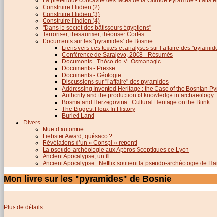
La prétendue concavité des faces de la Grande Pyramide - Faits et 
Construire l’Indien (2)
Construire l’Indien (3)
Construire l’Indien (4)
"Dans le secret des bâtisseurs égyptiens"
Terroriser, thésauriser, théoriser Cortés
Documents sur les "pyramides" de Bosnie
Liens vers des textes et analyses sur l’affaire des "pyrami
Conférence de Sarajevo, 2008 - Résumés
Documents - Thèse de M. Osmanagic
Documents - Presse
Documents - Géologie
Discussions sur "l’affaire" des pyramides
Addressing Invented Heritage : the Case of the Bosnian P
Authority and the production of knowledge in archaeology
Bosnia and Herzegovina : Cultural Heritage on the Brink
The Biggest Hoax In History
Buried Land
Divers
Mue d’automne
Liebster Award, quésaco ?
Révélations d’un « Conspi » repenti
La pseudo-archéologie aux Apéros Sceptiques de Lyon
Ancient Apocalypse, un fil
Ancient Apocalypse : Netflix soutient la pseudo-archéologie de H
Mon livre sur les "pyramides" de Bosnie
Plus de détails