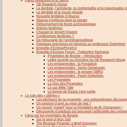
Paolo Debertolis et le SBRG
SB Research Group
Le dentiste, l’architecte, le contremaître et le responsable cl
Le dentiste et la moule géante
Nouvelle tentative d’Abacus
Abacus s’enfonce dans la spirale
Détournement de fonds archéologique
Articles fantômes
Chasser le (projet) Dragon
Conférences fantômes ?
Du mésusage de l’archéoacoustique
Quelques précisions en réponse au professeur Debertolis
Enquête d’EclisseForum.it
Enquête d’Eclisse Forum - Traduction française
Pyramides de Bosnie – Introduction
Lettre ouverte au Directeur du SB Research Group
Les protagonistes : la Fondation
Les protagonistes : Semir Osmanagic
Les protagonistes : le groupe SBRG
Les protagonistes : Paolo Debertolis
Les Pyramides
La Voix des Pyramides
Le cas Mike Tate
Le tunnel de Ravne 1ère partie
Le coin des « délires »
Les pêcheurs de la pyramide : une extraordinaire découver
Un poisson d’avril au mois de mai ?
Un nouvel "expert" pour la Fondation de M. Osmanagic !
Découverte d’artefacts qui prouvent l’artificialité des pyram
Liens sur les pyramides de Bosnie
Sur le blog d’Alun Salt
The Bosnian Pyramid: a Brief Summary