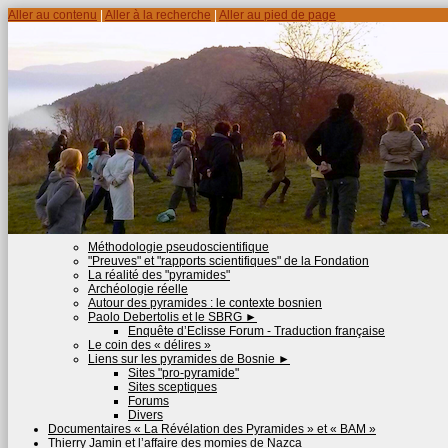
Aller au contenu
|
Aller à la recherche
|
Aller au pied de page
Méthodologie pseudoscientifique
"Preuves" et "rapports scientifiques" de la Fondation
La réalité des "pyramides"
Archéologie réelle
Autour des pyramides : le contexte bosnien
Paolo Debertolis et le SBRG
►
Enquête d’Eclisse Forum - Traduction française
Le coin des « délires »
Liens sur les pyramides de Bosnie
►
Sites "pro-pyramide"
Sites sceptiques
Forums
Divers
Documentaires « La Révélation des Pyramides » et « BAM »
Thierry Jamin et l’affaire des momies de Nazca