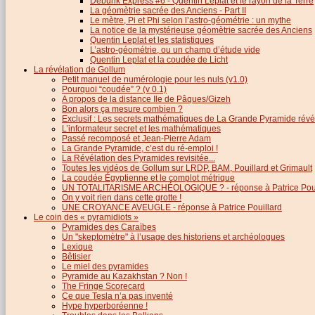
Debunk Express #6 - Quentin Leplat et le rayon de la Terre
La géomètrie sacrée des Anciens - Part II
Le mètre, Pi et Phi selon l’astro-géométrie : un mythe
La notice de la mystérieuse géomètrie sacrée des Anciens
Quentin Leplat et les statistiques
L’astro-géométrie, ou un champ d’étude vide
Quentin Leplat et la coudée de Licht
La révélation de Gollum
Petit manuel de numérologie pour les nuls (v1.0)
Pourquoi “coudée” ? (v 0.1)
A propos de la distance Ile de Pâques/Gizeh
Bon alors ça mesure combien ?
Exclusif : Les secrets mathématiques de La Grande Pyramide révél
L’informateur secret et les mathématiques
Passé recomposé et Jean-Pierre Adam
La Grande Pyramide, c’est du ré-emploi !
La Révélation des Pyramides revisitée...
Toutes les vidéos de Gollum sur LRDP, BAM, Pouillard et Grimault
La coudée Égyptienne et le complot métrique
UN TOTALITARISME ARCHÉOLOGIQUE ? - réponse à Patrice Poui
On y voit rien dans cette grotte !
UNE CROYANCE AVEUGLE - réponse à Patrice Pouillard
Le coin des « pyramidiots »
Pyramides des Caraïbes
Un "skeptomètre" à l’usage des historiens et archéologues
Lexique
Bêtisier
Le miel des pyramides
Pyramide au Kazakhstan ? Non !
The Fringe Scorecard
Ce que Tesla n’a pas inventé
Hype hyperboréenne !