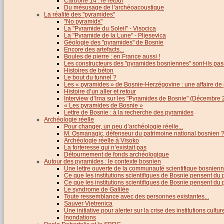
Carbone 14 : le retour
Du mésusage de l’archéoacoustique
La réalité des "pyramides"
"No pyramids"
La "Pyramide du Soleil" - Visocica
La "Pyramide de la Lune" - Pljesevica
Géologie des "pyramides" de Bosnie
Encore des artefacts...
Boules de pierre : en France aussi !
Les constructeurs des "pyramides bosniennes" sont-ils pas
Histoires de béton
Le bout du tunnel ?
Les « pyramides » de Bosnie-Herzégovine : une affaire de
Histoire d’un aller et retour
Interview d’Irna sur les "Pyramides de Bosnie" (Décembre 
« Les pyramides de Bosnie »
Lettre de Bosnie : à la recherche des pyramides
Archéologie réelle
Pour changer, un peu d’archéologie réelle...
M. Osmanagic, défenseur du patrimoine national bosnien 
Archéologie réelle à Visoko
La forteresse qui n’existait pas
Détournement de fonds archéologique
Autour des pyramides : le contexte bosnien
Une lettre ouverte de la communauté scientifique bosnien
Ce que les institutions scientifiques de Bosnie pensent du
Ce que les institutions scientifiques de Bosnie pensent du p
Le syndrome de Galilée
Toute ressemblance avec des personnes existantes...
Sauver Vjetrenica
Une initiative pour alerter sur la crise des institutions cultu
Inondations