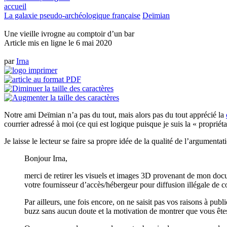
accueil
La galaxie pseudo-archéologique française
Deïmian
Une vieille ivrogne au comptoir d’un bar
Article mis en ligne le
6 mai 2020
par
Irna
Notre ami Deïmian n’a pas du tout, mais alors pas du tout apprécié la
courrier adressé à moi (ce qui est logique puisque je suis la « propriétai
Je laisse le lecteur se faire sa propre idée de la qualité de l’argument
Bonjour Irna,
merci de retirer les visuels et images 3D provenant de mon docu
votre fournisseur d’accès/hébergeur pour diffusion illégale de c
Par ailleurs, une fois encore, on ne saisit pas vos raisons à pu
buzz sans aucun doute et la motivation de montrer que vous êtes t