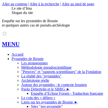
Aller au contenu
|
Aller à la recherche
|
Aller au pied de page
Le site d’Irna
Slogan du site
Enquête sur les pyramides de Bosnie
et quelques autres cas de pseudo-archéologie
MENU
Accueil
Pyramides de Bosnie
Les protagonistes
Méthodologie pseudoscientifique
"Preuves" et "rapports scientifiques" de la Fondation
La réalité des "pyramides"
Archéologie réelle
Autour des pyramides : le contexte bosnien
Paolo Debertolis et le SBRG
►
Enquête d’Eclisse Forum - Traduction française
Le coin des « délires »
Liens sur les pyramides de Bosnie
►
Sites "pro-pyramide"