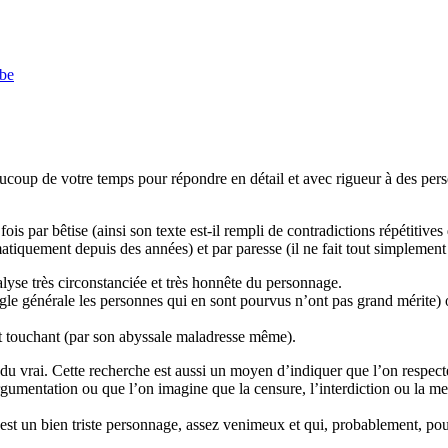
be
eaucoup de votre temps pour répondre en détail et avec rigueur à des p
fois par bêtise (ainsi son texte est-il rempli de contradictions répétiti
tiquement depuis des années) et par paresse (il ne fait tout simplement 
nalyse très circonstanciée et très honnête du personnage.
ègle générale les personnes qui en sont pourvus n’ont pas grand mérite) 
et touchant (par son abyssale maladresse même).
t du vrai. Cette recherche est aussi un moyen d’indiquer que l’on respect
’argumentation ou que l’on imagine que la censure, l’interdiction ou la 
est un bien triste personnage, assez venimeux et qui, probablement, pou