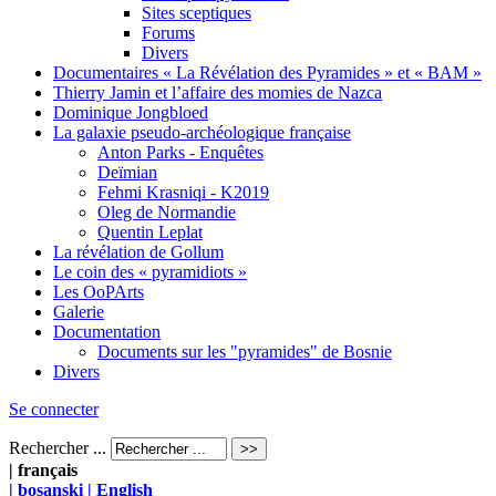
Sites sceptiques
Forums
Divers
Documentaires « La Révélation des Pyramides » et « BAM »
Thierry Jamin et l’affaire des momies de Nazca
Dominique Jongbloed
La galaxie pseudo-archéologique française
Anton Parks - Enquêtes
Deïmian
Fehmi Krasniqi - K2019
Oleg de Normandie
Quentin Leplat
La révélation de Gollum
Le coin des « pyramidiots »
Les OoPArts
Galerie
Documentation
Documents sur les "pyramides" de Bosnie
Divers
Se connecter
Rechercher ...
| français
| bosanski
| English