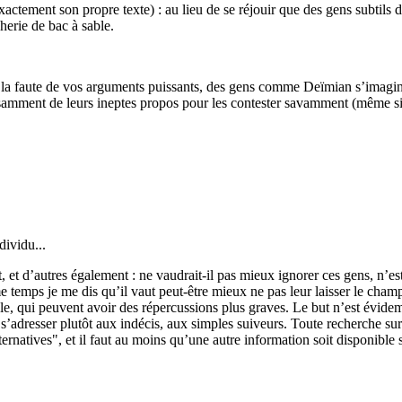
actement son propre texte) : au lieu de se réjouir que des gens subtils 
cherie de bac à sable.
r la faute de vos arguments puissants, des gens comme Deïmian s’imaginen
fisamment de leurs ineptes propos pour les contester savamment (même s
dividu...
 et d’autres également : ne vaudrait-il pas mieux ignorer ces gens, n’es
e temps je me dis qu’il vaut peut-être mieux ne pas leur laisser le cha
e, qui peuvent avoir des répercussions plus graves. Le but n’est évide
 s’adresser plutôt aux indécis, aux simples suiveurs. Toute recherche su
natives", et il faut au moins qu’une autre information soit disponible s