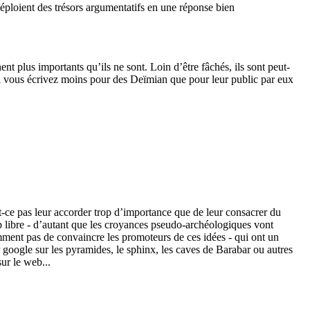
déploient des trésors argumentatifs en une réponse bien
t plus importants qu’ils ne sont. Loin d’être fâchés, ils sont peut-
i vous écrivez moins pour des Deïmian que pour leur public par eux
t-ce pas leur accorder trop d’importance que de leur consacrer du
mp libre - d’autant que les croyances pseudo-archéologiques vont
mment pas de convaincre les promoteurs de ces idées - qui ont un
r google sur les pyramides, le sphinx, les caves de Barabar ou autres
ur le web...