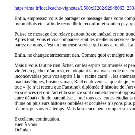
https://irna.fr/local/cache-vignettes/L500xH282/9294806
Enfin, empressez-vous de partager ce message dans votre comptoi
pyramidiots etc.. afin de recueillir le réconfort et soutien psy, 
Puisse ce message être relayé partout (texte intégral et non tro
Après tout, vous et vos comparses sont les meilleurs services de
parlez de nous, c’est un immense service qui nous ai rendu. La
Enfin, ne changez strictement rien. Comme quoi et malgré tout : 
Mais il vous faut ne rien lâcher, car les esprits tourmentés et p
vie (et en gâcher d’autres), en adoptant la mauvaise voie des cr
inconcevables pour vos esprits à la « racine carré », les amène
machiavéliques, business-man, Raël en devenir.... que dis-je ; « 
truc » (je n’ai retenu que Faustine), diplômée d’histoire de l’art
en sciences (et oui l’art et la science sont diamétralement opposé,
autre débat) / fin de parenthèse... bref tous ces jeunes étudian
d’une ou plusieurs histoires oubliées et occultées n’ayons plus 
n’aurez pu sauver à temps. Mais la science peut compter sur vous 
Excellente continuation.
Bien à vous
Deïmian