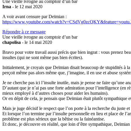
Une vieille ivrogne au comptoir d’un bar
Irna
- le 12 mai 2020
A voir avant censure par Deïmian :
https://www.youtube.com/watch?v=CSdVg0zcQKY&feature=youtu.
Répondre à ce message
Une vieille ivrogne au comptoir d’un bar
chapolisa
- le 14 mai 2020
Bravo pour votre travail aussi précis que bien ingrat : vous prenez b
insultes (qui ne sont même pas bien écrites).
Initialement, je croyais que Deïmian disait beaucoup de stupidités à la 
perçoit même pas alors même que, j’imagine, il en use et abuse systéma
Je ne cherche pas ici l’insulte inutile, mais je pense ne faire qu’une a
D’autant que je n’ai pas une forte admiration pour l’intelligence (en r
mieux employé à d’autres choses pour aider les humains).
Or en dépit de cela, je pensais que Deïmian était plutôt sympathique 
Mais je juge décisif le respect que l’on porte à la recherche du juste e
Et lorsque l’on termine par l’insulte personnelle en lieu et place de l
problème est plus sérieux que la bêtise ou la fainéantise.
Et donc, je découvre en réalité, que loin d’être sympathique, Deïmian 