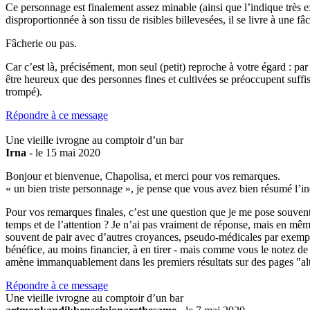
Ce personnage est finalement assez minable (ainsi que l’indique très ex
disproportionnée à son tissu de risibles billevesées, il se livre à une fâ
Fâcherie ou pas.
Car c’est là, précisément, mon seul (petit) reproche à votre égard : pa
être heureux que des personnes fines et cultivées se préoccupent suf
trompé).
Répondre à ce message
Une vieille ivrogne au comptoir d’un bar
Irna
- le 15 mai 2020
Bonjour et bienvenue, Chapolisa, et merci pour vos remarques.
« un bien triste personnage », je pense que vous avez bien résumé l’in
Pour vos remarques finales, c’est une question que je me pose souvent,
temps et de l’attention ? Je n’ai pas vraiment de réponse, mais en mêm
souvent de pair avec d’autres croyances, pseudo-médicales par exempl
bénéfice, au moins financier, à en tirer - mais comme vous le notez de
amène immanquablement dans les premiers résultats sur des pages "alter
Répondre à ce message
Une vieille ivrogne au comptoir d’un bar