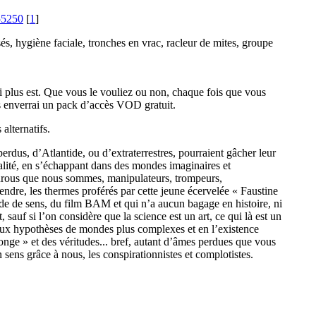
55250
[
1
]
s, hygiène faciale, tronches en vrac, racleur de mites, groupe
ui plus est. Que vous le vouliez ou non, chaque fois que vous
us enverrai un pack d’accès VOD gratuit.
alternatifs.
perdus, d’Atlantide, ou d’extraterrestres, pourraient gâcher leur
éalité, en s’échappant dans des mondes imaginaires et
gourous que nous sommes, manipulateurs, trompeurs,
rendre, les thermes proférés par cette jeune écervelée « Faustine
n vide de sens, du film BAM et qui n’a aucun bagage en histoire, ni
, sauf si l’on considère que la science est un art, ce qui là est un
nt aux hypothèses de mondes plus complexes et en l’existence
songe » et des véritudes... bref, autant d’âmes perdues que vous
 sens grâce à nous, les conspirationnistes et complotistes.