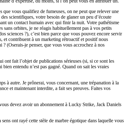
ine d’expertise, du moins, si l’on peut vous en attribuer un.
ues que vous qualifiez de fumeuses, on ne peut que relever une
 des scientifiques, votre besoin de glaner un peu d’écoute
nt un contact humain avec qui finir la nuit. Votre pathétisme
s sans orbites, je ne réagis habituellement pas à vos petits
dos sciences ?), c’est bien parce que vous pouvez encore servir
et contribuent à un marketing rétroactif et positif nous
qui ? (Oserais-je penser, que vous vous accrochez à nos
nt fait l’objet de publications sérieuses (si, si ce sont les
ui bien entendu n’est pas gagné. Quand on sait les vraies
emps à autre. Je prônerai, vous concernant, une trépanation à la
ce et maintenant interdite, a fait ses preuves. Faites vos
e vous devez avoir un abonnement à Lucky Strike, Jack Daniels
n sens ont rayé cette stèle de marbre égotique dans laquelle vous