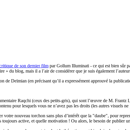
critique de son dernier film
par Gollum Illuminati - ce qui est bien sûr pa
re » du blog, mais il a l’air de considérer que je suis également l’auteure 
ation de Deïmian (en précisant qu’il a expressément approuvé la publicati
mentaire Raqchi (ceux des petits-gris), qui sont l’œuvre de M. Frantz La
ontenu pour lesquels vous ne n’avez pas les droits (les autres visuels n
blier votre nouveau torchon sans plus d’intérêt que la "daube", pour re
oujours active, et quelle motivation ! Ou alors, le besoin de publier un a