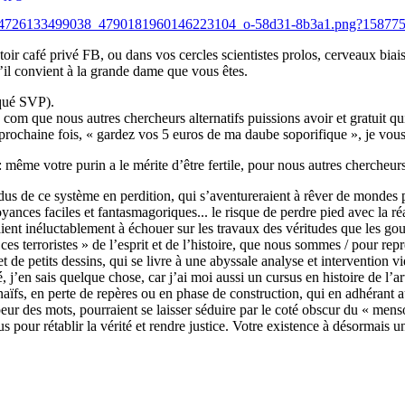
3_2334726133499038_4790181960146223104_o-58d31-8b3a1.png?15877
r café privé FB, ou dans vos cercles scientistes prolos, cerveaux biaisé
qu’il convient à la grande dame que vous êtes.
nqué SVP).
 com que nous autres chercheurs alternatifs puissions avoir et gratuit q
 prochaine fois, « gardez vos 5 euros de ma daube soporifique », je vo
même votre purin a le mérite d’être fertile, pour nous autres chercheurs 
erdus de ce système en perdition, qui s’aventureraient à rêver de mondes 
oyances faciles et fantasmagoriques... le risque de perdre pied avec la r
raient inéluctablement à échouer sur les travaux des véritudes que les 
ces terroristes » de l’esprit et de l’histoire, que nous sommes / pour rep
 et de petits dessins, qui se livre à une abyssale analyse et interventio
 j’en sais quelque chose, car j’ai moi aussi un cursus en histoire de l’art
ts naïfs, en perte de repères ou en phase de construction, qui en adhéra
peur des mots, pourraient se laisser séduire par le coté obscur du « men
pour rétablir la vérité et rendre justice. Votre existence à désormais un