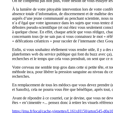
On ne comprend pas non plus, votre besoin de vous essuyer les p
À la lumière de votre pitoyable intervention lors de votre confé
absence totale d’information, de discernement et de maîtrise de
auprès d’une jeune communauté au penchant scientiste, nous ram
n’a d’égal que votre ignorance dans les sujets que vous tentez de
déboires pseudo-scientifique (et oui étiez vous seulement consc
à quelque chose. En effet, chaque article que vous rédigez, cha
concernants tous (je ne sais pas si vous connaissez le mot « réf
« défécations créatrices » pour racoler de l’internaute chez Goo
Enfin, si vous souhaitez réellement vous rendre utile, il y a des 
plateformes web du service publique qui font du buzz avec ça), e
recherches et le temps que cela vous prendrait, on sent que ce n’
Votre cerveau me semble trop gros dans cette si petite tête, et to
méthode inca, pour libérer la pression sanguine au niveau du cer
recherches.
En remplacement de tous les médocs que vous devez prendre (et 
et Sanofis), cela ne pourra vous être que bénéfique, après tout,
Avant de répondre à ce courriel, car je devine, que vous ne deve
êtes « en’cimentée »... pensez donc à retirer les visuels référencé
https://irna.fr/local/cache-vignettes/L161xH150/arton545-d0a