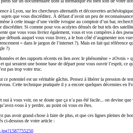
ieds sur un documentaire dont la thématique est bien loin de votre doma
rence à Lyon, sur les chercheurs alternatifs et découvertes archéologiq
s sujets que vous discréditez. À défaut d’avoir un peu de reconnaissance
ène à cette image d’une vieille ivrogne au comptoir d’un bar, rechercha
 discréditer. Si comme pour vos acolytes dénués de but tels des satellite
iente que vous vous livriez également, vous et vos compères à des pseu
que débunk auquel vous vous livrez, a le bon côté d’augmenter nos vues, 
érencement » dans le jargon de l’internet ?). Mais en fait qui référence 
gle ?)
données et des rapports récents en lien avec le phénomène « zOvnis » qui o
t qui seraient une bonne base de départ pour vous ouvrir l’esprit, ce q
est pas trop votre truc.
ut ce potentiel est un véritable gâchis. Pensez à libérer la pression de t
veau. Cette technique pratiquée il y a encore quelques décennies en Fran
oui à vous voir, on se doute que ça n’a pas été facile... on devine qu
 qu’avez-vous à y perdre, au point où vous en êtes.
z pas avoir grand-chose à faire de plus, et que ces lignes pleines de bo
s ci-dessous de votre article :
10.jpg?1587755250