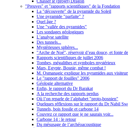
Chasser le (projet) Dragon
"Preuves" et "rapports scientifiques" de la Fondation
La "découverte" de la pyramide du Soleil
Une pyramide "parfaite" ?
Quel âge ?
Une "vallée des pyramides"
Les sondages géologiques
L’analyse satellite
Des tunnels...
Mystérieuses sphères...
"Arche de Noé", réservoir d’eau douce, et fonte de
Rapports scientifiques de juillet 2006
Tombes, mégalithes et symboles mystérieux
Mars, Egypte, Bosnie, même combat !
M. Osmanagic explique les pyramides aux visiteur
Le "rapport de fouilles" 2006
Géologie alternative
Enfin, le rapport du Dr Barakat
A la recherche des rapports perdus
Où l’on reparle de l’alphabet "proto-bosnien"
Quelques réflexions sur le rapport du Dr Nabil Sw
Tunnels, bois fossile et carbone 14
Couvrez ce rapport que je ne saurais voir...
Carbone 14 : le retour
Du mésusage de l’archéoacoustique