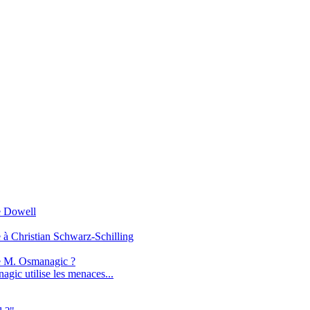
e Dowell
 à Christian Schwarz-Schilling
de M. Osmanagic ?
agic utilise les menaces...