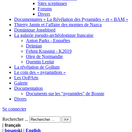
Sites sceptiques
Forums
Divers
Documentaires « La Révélation des Pyramides » et « BAM »
Thierry Jamin et l’affaire des momies de Nazca
Dominique Jongbloed
La galaxie pseudo-archéologique française
Anton Parks - Enquêtes
Deïmian
Fehmi Krasniqi - K2019
Oleg de Normandie
Quentin Leplat
La révélation de Gollum
Le coin des « pyramidiots »
Les OoPArts
Galerie
Documentation
Documents sur les "pyramides" de Bosnie
Divers
Se connecter
Rechercher ...
| français
| bosanski
| English