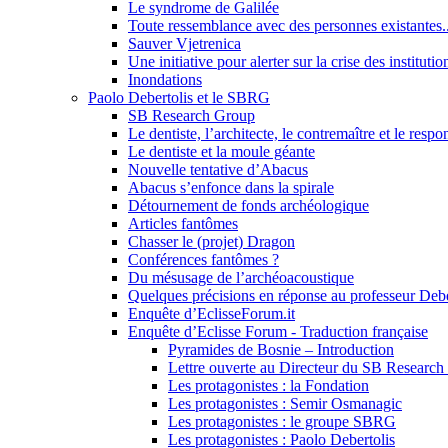
Le syndrome de Galilée
Toute ressemblance avec des personnes existantes..
Sauver Vjetrenica
Une initiative pour alerter sur la crise des instituti
Inondations
Paolo Debertolis et le SBRG
SB Research Group
Le dentiste, l’architecte, le contremaître et le respon
Le dentiste et la moule géante
Nouvelle tentative d’Abacus
Abacus s’enfonce dans la spirale
Détournement de fonds archéologique
Articles fantômes
Chasser le (projet) Dragon
Conférences fantômes ?
Du mésusage de l’archéoacoustique
Quelques précisions en réponse au professeur Debe
Enquête d’EclisseForum.it
Enquête d’Eclisse Forum - Traduction française
Pyramides de Bosnie – Introduction
Lettre ouverte au Directeur du SB Researc
Les protagonistes : la Fondation
Les protagonistes : Semir Osmanagic
Les protagonistes : le groupe SBRG
Les protagonistes : Paolo Debertolis