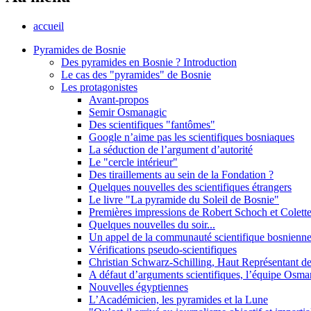
accueil
Pyramides de Bosnie
Des pyramides en Bosnie ? Introduction
Le cas des "pyramides" de Bosnie
Les protagonistes
Avant-propos
Semir Osmanagic
Des scientifiques "fantômes"
Google n’aime pas les scientifiques bosniaques
La séduction de l’argument d’autorité
Le "cercle intérieur"
Des tiraillements au sein de la Fondation ?
Quelques nouvelles des scientifiques étrangers
Le livre "La pyramide du Soleil de Bosnie"
Premières impressions de Robert Schoch et Colett
Quelques nouvelles du soir...
Un appel de la communauté scientifique bosnienne
Vérifications pseudo-scientifiques
Christian Schwarz-Schilling, Haut Représentant 
A défaut d’arguments scientifiques, l’équipe Osman
Nouvelles égyptiennes
L’Académicien, les pyramides et la Lune