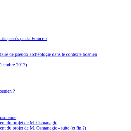
ils passés par la France ?
aire de pseudo-archéologie dans le contexte bosnien
Décembre 2013)
osnien ?
bosnienne
nsent du projet de M. Osmanagic
ent du projet de M. Osmanagic - suite (et fin ?)