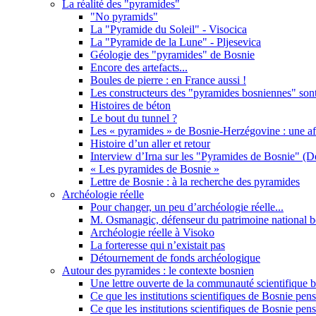
La réalité des "pyramides"
"No pyramids"
La "Pyramide du Soleil" - Visocica
La "Pyramide de la Lune" - Pljesevica
Géologie des "pyramides" de Bosnie
Encore des artefacts...
Boules de pierre : en France aussi !
Les constructeurs des "pyramides bosniennes" sont-
Histoires de béton
Le bout du tunnel ?
Les « pyramides » de Bosnie-Herzégovine : une aff
Histoire d’un aller et retour
Interview d’Irna sur les "Pyramides de Bosnie" (
« Les pyramides de Bosnie »
Lettre de Bosnie : à la recherche des pyramides
Archéologie réelle
Pour changer, un peu d’archéologie réelle...
M. Osmanagic, défenseur du patrimoine national b
Archéologie réelle à Visoko
La forteresse qui n’existait pas
Détournement de fonds archéologique
Autour des pyramides : le contexte bosnien
Une lettre ouverte de la communauté scientifique 
Ce que les institutions scientifiques de Bosnie pe
Ce que les institutions scientifiques de Bosnie pens