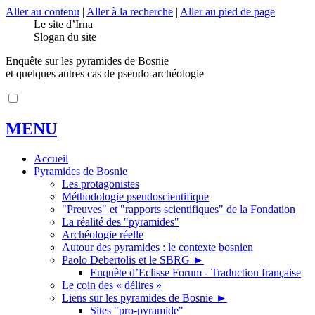
Aller au contenu
|
Aller à la recherche
|
Aller au pied de page
Le site d’Irna
Slogan du site
Enquête sur les pyramides de Bosnie
et quelques autres cas de pseudo-archéologie
MENU
Accueil
Pyramides de Bosnie
Les protagonistes
Méthodologie pseudoscientifique
"Preuves" et "rapports scientifiques" de la Fondation
La réalité des "pyramides"
Archéologie réelle
Autour des pyramides : le contexte bosnien
Paolo Debertolis et le SBRG
►
Enquête d’Eclisse Forum - Traduction française
Le coin des « délires »
Liens sur les pyramides de Bosnie
►
Sites "pro-pyramide"