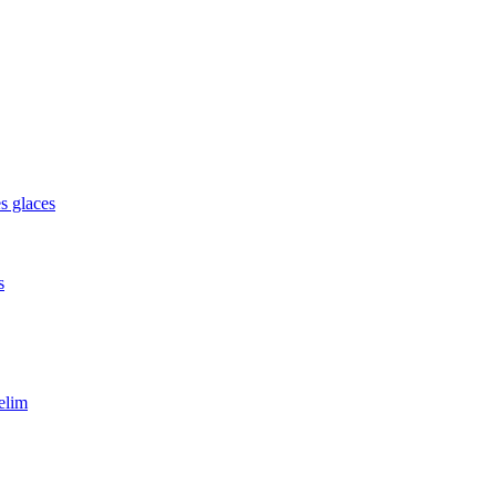
s glaces
s
elim