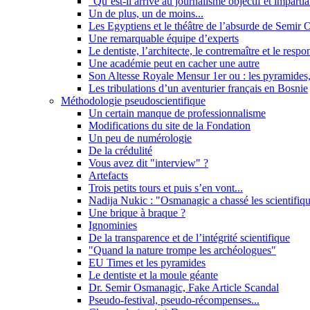
"Qu’est-il arrivé au journalisme objectif et impartia
Un de plus, un de moins...
Les Egyptiens et le théâtre de l’absurde de Semir
Une remarquable équipe d’experts
Le dentiste, l’architecte, le contremaître et le respon
Une académie peut en cacher une autre
Son Altesse Royale Mensur 1er ou : les pyramides, 
Les tribulations d’un aventurier français en Bosnie
Méthodologie pseudoscientifique
Un certain manque de professionnalisme
Modifications du site de la Fondation
Un peu de numérologie
De la crédulité
Vous avez dit "interview" ?
Artefacts
Trois petits tours et puis s’en vont...
Nadija Nukic : "Osmanagic a chassé les scientifiqu
Une brique à braque ?
Ignominies
De la transparence et de l’intégrité scientifique
"Quand la nature trompe les archéologues"
EU Times et les pyramides
Le dentiste et la moule géante
Dr. Semir Osmanagic, Fake Article Scandal
Pseudo-festival, pseudo-récompenses...