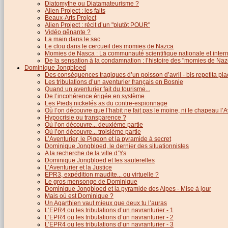
Diatomythe ou Diatamateurisme ?
Alien Project : les faits
Beaux-Arts Project
Alien Project : récit d’un "plutôt POUR"
Vidéo gênante ?
La main dans le sac
Le clou dans le cercueil des momies de Nazca
Momies de Nasca : La communauté scientifique nationale et inter
De la sensation à la condamnation : l’histoire des "momies de Naz
Dominique Jongbloed
Des conséquences tragiques d’un poisson d’avril - bis repetita pla
Les tribulations d’un aventurier français en Bosnie
Quand un aventurier fait du tourisme...
De l’incohérence érigée en système
Les Pieds nickelés as du contre-espionnage
Où l’on découvre que l’habit ne fait pas le moine, ni le chapeau l’A
Hypocrisie ou transparence ?
Où l’on découvre... deuxième partie
Où l’on découvre... troisième partie
L’Aventurier, le Pigeon et la pyramide à secret
Dominique Jongbloed, le dernier des situationnistes
A la recherche de la ville d’Ys
Dominique Jongbloed et les sauterelles
L’Aventurier et la Justice
EPR3, expédition maudite... ou virtuelle ?
Le gros mensonge de Dominique
Dominique Jongbloed et la pyramide des Alpes - Mise à jour
Mais où est Dominique ?
Un Agarthien vaut mieux que deux tu l’auras
L’EPR4 ou les tribulations d’un navranturier - 1
L’EPR4 ou les tribulations d’un navranturier - 2
L’EPR4 ou les tribulations d’un navranturier - 3