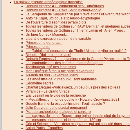
La galaxie pseudo-archéologique française
Debunk express #1 - Alignement des Cathédrales
Debunk express #2 - L’axe Saint Michael-Apollo
Le Serapeum de Saqqarah vu par "Révélations et Aventures Web"
Antoine Gigal, ufologue et pseudo-égyptologue
De l’ouverture d’esprit des pyramidiots
Toutes les vidéos de Gollum sur RAW, Deimian, et quelques autres.
Toutes les vidéos de Gollum sur Thierry Jamin et l’Alien Project
Un bien Curieux Moment...
Liberté d’expression à géométrie variable
Primosophie generator
Primosophons !
Les Tablettes d’émeraudes de Thoth l’Atlante, mythe ou réalité ?
Bleuette Diot - Le tertre sacré
Debunk Express #7 - La plateforme de la Grande Pyramide et la T
Les contradictions des chercheurs numérologues
Teotihuacan, cité des fantasmes
Mon Olmèque à moi il me parle d’aventures
Au-delà du réel - l’aventure Marty
Les andésites de Pumapunku sont naturelles
Géométrie sacrée
Chantal (Jègues-Wolkiewiez), un peu plus près des étoiles !
Pyramide - Le Grand Virage
Éric Lesaint ou le vide de la recherche
« Mégalithes, un monde oublié » - Howard Crowhurst, 2021
Google Earth et la pseudo-histoire : l’outil absolu ?
Julie Couvreur ou le plagiat permanent
Pseudo-archéologie, dialogue et censure
Les papyrus de la mer Rouge : une épine dans le pied de la pyra
Les mesures anciennes et le modèle de 180 cm
Géo et Science et Vie : deux magazines qui ont basculé dans la 
Anton Parks - Enquêtes