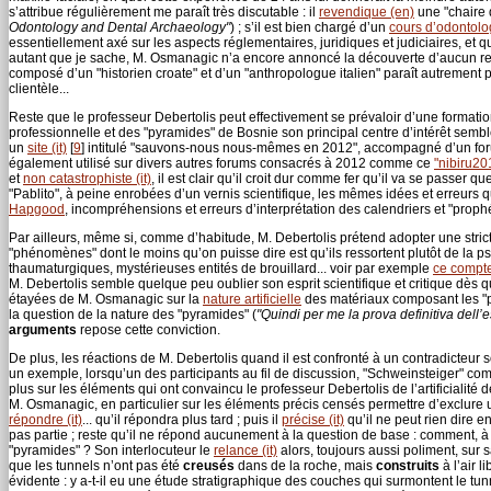
s’attribue régulièrement me paraît très discutable : il
revendique (en)
une "chaire d
Odontology and Dental Archaeology"
) ; s’il est bien chargé d’un
cours d’odontolog
essentiellement axé sur les aspects réglementaires, juridiques et judiciaires, et
autant que je sache, M. Osmanagic n’a encore annoncé la découverte d’aucun rest
composé d’un "historien croate" et d’un "anthropologue italien" paraît autrement
clientèle...
Reste que le professeur Debertolis peut effectivement se prévaloir d’une formation
professionnelle et des "pyramides" de Bosnie son principal centre d’intérêt semble 
un
site (it)
[
9
]
intitulé "sauvons-nous nous-mêmes en 2012", accompagné d’un for
également utilisé sur divers autres forums consacrés à 2012 comme ce
"nibiru201
et
non catastrophiste (it)
, il est clair qu’il croit dur comme fer qu’il va se passer 
"Pablito", à peine enrobées d’un vernis scientifique, les mêmes idées et erreurs
Hapgood
, incompréhensions et erreurs d’interprétation des calendriers et "prop
Par ailleurs, même si, comme d’habitude, M. Debertolis prétend adopter une stricte
"phénomènes" dont le moins qu’on puisse dire est qu’ils ressortent plutôt de la ps
thaumaturgiques, mystérieuses entités de brouillard... voir par exemple
ce compte
M. Debertolis semble quelque peu oublier son esprit scientifique et critique dès qu
étayées de M. Osmanagic sur la
nature artificielle
des matériaux composant les "py
la question de la nature des "pyramides" (
"Quindi per me la prova definitiva dell
arguments
repose cette conviction.
De plus, les réactions de M. Debertolis quand il est confronté à un contradicteur
un exemple, lorsqu’un des participants au fil de discussion, "Schweinsteiger" co
plus sur les éléments qui ont convaincu le professeur Debertolis de l’artificialité
M. Osmanagic, en particulier sur les éléments précis censés permettre d’exclure 
répondre (it)
... qu’il répondra plus tard ; puis il
précise (it)
qu’il ne peut rien dire 
pas partie ; reste qu’il ne répond aucunement à la question de base : comment, à p
"pyramides" ? Son interlocuteur le
relance (it)
alors, toujours aussi poliment, sur 
que les tunnels n’ont pas été
creusés
dans de la roche, mais
construits
à l’air l
évidente : y a-t-il eu une étude stratigraphique des couches qui surmontent le tunn