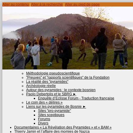
Aller au contenu
|
Aller à la recherche
|
Aller au pied de page
Méthodologie pseudoscientifique
"Preuves" et "rapports scientifiques" de la Fondation
La réalité des "pyramides"
Archéologie réelle
Autour des pyramides : le contexte bosnien
Paolo Debertolis et le SBRG
►
Enquête d’Eclisse Forum - Traduction française
Le coin des « délires »
Liens sur les pyramides de Bosnie
►
Sites "pro-pyramide"
Sites sceptiques
Forums
Divers
Documentaires « La Révélation des Pyramides » et « BAM »
Thierry Jamin et l’affaire des momies de Nazca