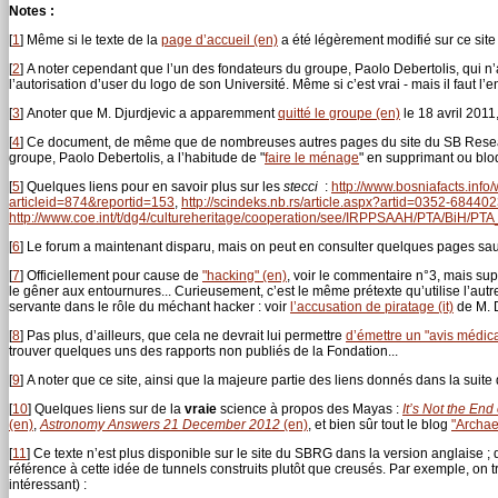
Notes :
[
1
]
Même si le texte de la
page d’accueil (en)
a été légèrement modifié sur ce site d
[
2
]
A noter cependant que l’un des fondateurs du groupe, Paolo Debertolis, qui n
l’autorisation d’user du logo de son Université. Même si c’est vrai - mais il faut l’e
[
3
]
Anoter que M. Djurdjevic a apparemment
quitté le groupe (en)
le 18 avril 2011
[
4
]
Ce document, de même que de nombreuses autres pages du site du SB Researc
groupe, Paolo Debertolis, a l’habitude de "
faire le ménage
" en supprimant ou blo
[
5
]
Quelques liens pour en savoir plus sur les
stecci
:
http://www.bosniafacts.inf
articleid=874&reportid=153
,
http://scindeks.nb.rs/article.aspx?artid=0352-68440
http://www.coe.int/t/dg4/cultureheritage/cooperation/see/IRPPSAAH/PTA/BiH/
[
6
]
Le forum a maintenant disparu, mais on peut en consulter quelques pages s
[
7
]
Officiellement pour cause de
"hacking" (en)
, voir le commentaire n°3, mais su
le gêner aux entournures... Curieusement, c’est le même prétexte qu’utilise l’au
servante dans le rôle du méchant hacker : voir
l’accusation de piratage (it)
de M. D
[
8
]
Pas plus, d’ailleurs, que cela ne devrait lui permettre
d’émettre un "avis médical
trouver quelques uns des rapports non publiés de la Fondation...
[
9
]
A noter que ce site, ainsi que la majeure partie des liens donnés dans la suit
[
10
]
Quelques liens sur de la
vraie
science à propos des Mayas :
It’s Not the En
(en)
,
Astronomy Answers 21 December 2012
(en)
, et bien sûr tout le blog
"Archae
[
11
]
Ce texte n’est plus disponible sur le site du SBRG dans la version anglaise ; 
référence à cette idée de tunnels construits plutôt que creusés. Par exemple, on 
intéressant) :