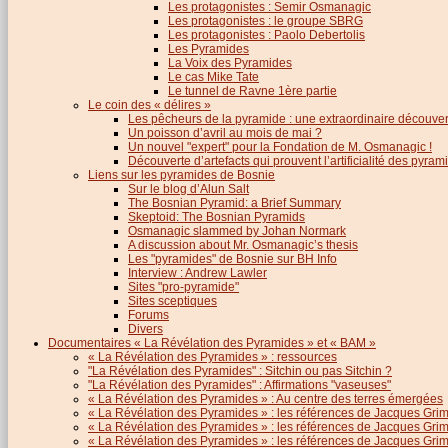
Les protagonistes : Semir Osmanagic
Les protagonistes : le groupe SBRG
Les protagonistes : Paolo Debertolis
Les Pyramides
La Voix des Pyramides
Le cas Mike Tate
Le tunnel de Ravne 1ère partie
Le coin des « délires »
Les pêcheurs de la pyramide : une extraordinaire découver
Un poisson d’avril au mois de mai ?
Un nouvel "expert" pour la Fondation de M. Osmanagic !
Découverte d’artefacts qui prouvent l’artificialité des pyram
Liens sur les pyramides de Bosnie
Sur le blog d’Alun Salt
The Bosnian Pyramid: a Brief Summary
Skeptoid: The Bosnian Pyramids
Osmanagic slammed by Johan Normark
A discussion about Mr. Osmanagic’s thesis
Les "pyramides" de Bosnie sur BH Info
Interview : Andrew Lawler
Sites "pro-pyramide"
Sites sceptiques
Forums
Divers
Documentaires « La Révélation des Pyramides » et « BAM »
« La Révélation des Pyramides » : ressources
"La Révélation des Pyramides" : Sitchin ou pas Sitchin ?
"La Révélation des Pyramides" : Affirmations "vaseuses"
« La Révélation des Pyramides » : Au centre des terres émergées
« La Révélation des Pyramides » : les références de Jacques Grima
« La Révélation des Pyramides » : les références de Jacques Grimau
« La Révélation des Pyramides » : les références de Jacques Grimau