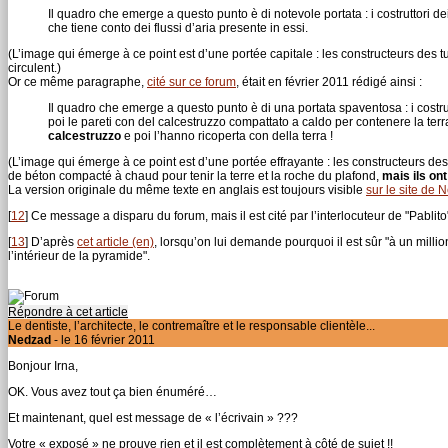
Il quadro che emerge a questo punto è di notevole portata : i costruttori d
che tiene conto dei flussi d’aria presente in essi.
(L’image qui émerge à ce point est d’une portée capitale : les constructeurs des
circulent.)
Or ce même paragraphe,
cité sur ce forum
, était en février 2011 rédigé ainsi :
Il quadro che emerge a questo punto è di una portata spaventosa : i costru
poi le pareti con del calcestruzzo compattato a caldo per contenere la terra 
calcestruzzo
e poi l’hanno ricoperta con della terra !
(L’image qui émerge à ce point est d’une portée effrayante : les constructeurs d
de béton compacté à chaud pour tenir la terre et la roche du plafond,
mais ils ont
La version originale du même texte en anglais est toujours visible
sur le site de 
[
12
]
Ce message a disparu du forum, mais il est cité par l’interlocuteur de "Pablito
[
13
]
D’après
cet article (en)
, lorsqu’on lui demande pourquoi il est sûr "à un milli
l’intérieur de la pyramide".
Répondre à cet article
Le dentiste, l’architecte, le contremaître et le responsable clientèle...
Nedzad
- le 16 février 2011
Bonjour Irna,
OK. Vous avez tout ça bien énuméré…
Et maintenant, quel est message de « l’écrivain » ???
Votre « exposé » ne prouve rien et il est complètement à côté de sujet !!