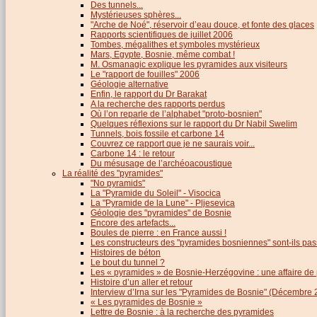
Des tunnels...
Mystérieuses sphères...
"Arche de Noé", réservoir d’eau douce, et fonte des glaces
Rapports scientifiques de juillet 2006
Tombes, mégalithes et symboles mystérieux
Mars, Egypte, Bosnie, même combat !
M. Osmanagic explique les pyramides aux visiteurs
Le "rapport de fouilles" 2006
Géologie alternative
Enfin, le rapport du Dr Barakat
A la recherche des rapports perdus
Où l’on reparle de l’alphabet "proto-bosnien"
Quelques réflexions sur le rapport du Dr Nabil Swelim
Tunnels, bois fossile et carbone 14
Couvrez ce rapport que je ne saurais voir...
Carbone 14 : le retour
Du mésusage de l’archéoacoustique
La réalité des "pyramides"
"No pyramids"
La "Pyramide du Soleil" - Visocica
La "Pyramide de la Lune" - Pljesevica
Géologie des "pyramides" de Bosnie
Encore des artefacts...
Boules de pierre : en France aussi !
Les constructeurs des "pyramides bosniennes" sont-ils pas
Histoires de béton
Le bout du tunnel ?
Les « pyramides » de Bosnie-Herzégovine : une affaire de
Histoire d’un aller et retour
Interview d’Irna sur les "Pyramides de Bosnie" (Décembre 
« Les pyramides de Bosnie »
Lettre de Bosnie : à la recherche des pyramides