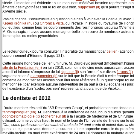
siècle. L’intention est évidente : si un manuscrit médiéval bosnien représente la
émettre des hypothèses sur le roi en question,
supposant (it)
qu’il pourrait s’agit 
XIVème siècle.
Pas de chance : l’enluminure en question n’a rien à voir avec la Bosnie, ni avec T
Képes Krónika (hu)
ou
Chronica Picta
, qui retrace l’histoire du royaume de Hong
qui eut lieu, comme tous les couronnements des rois hongrois jusqu’au XVIème s
M. Osmanagic, ni avec aucune montagne réelle : on trouve de nombreux autres 
formes plus ou moins pyramidales :
Le lecteur curieux pourra consulter l’intégralité du manuscrit par
ce lien
(attention
couronnement d’Etienne III page 121).
Cette origine hongroise de l’enluminure, M. Djurdjevic pouvait difficilement l’ignor
site de la Fondation (en)
en juin 2010, soit moins de cinq mois auparavant, accomp
attentif et informé s’empresse de lui
signaler (it)
son "erreur" sur divers
forums (it)
vaguement tenté
d’argumenter (it)
sur le fait que la Bosnie était à cette époque i
contente de modifier ses articles pour ôter toute référence à un quelconque roi de 
mentionnée : par exemple aucune intervention de sa part à ce sujet dans les jour
de l’existence d’un "codex bosnien" représentant la pyramide de Visoko...
Le dentiste et 2012
L’autre membre très actif du "SB Research Group", et probablement son fondateur,
"anthropologue" (en)
. M. Debertolis, à la différence de beaucoup d’autres "pyram
odontostomatologie (it)
et
chercheur (it)
à la Faculté de Médecine et de Chirurgie de
utilisant, comme vu plus haut, le nom et le logo de l’Université de Trieste sur le 
"Ora, come professore universitario di ruolo da 24 anni credo di poterti dare la s
pense que je peux vous donner l’assurance d’une approche correcte du problème"
maxillo-faciale, en quoi cette expérience de 24 ans lui donnerait la moindre auto