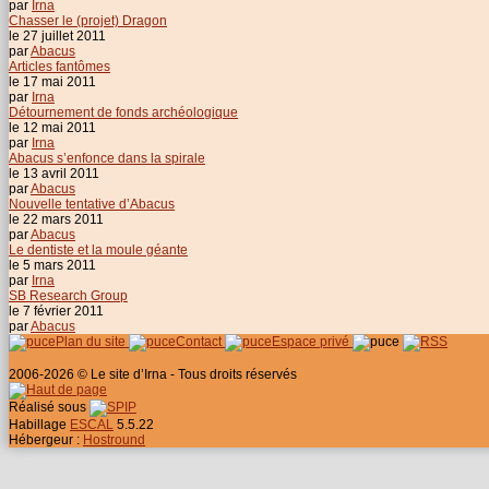
par
Irna
Chasser le (projet) Dragon
le 27 juillet 2011
par
Abacus
Articles fantômes
le 17 mai 2011
par
Irna
Détournement de fonds archéologique
le 12 mai 2011
par
Irna
Abacus s’enfonce dans la spirale
le 13 avril 2011
par
Abacus
Nouvelle tentative d’Abacus
le 22 mars 2011
par
Abacus
Le dentiste et la moule géante
le 5 mars 2011
par
Irna
SB Research Group
le 7 février 2011
par
Abacus
Plan du site
Contact
Espace privé
2006-2026 © Le site d’Irna - Tous droits réservés
Réalisé sous
Habillage
ESCAL
5.5.22
Hébergeur :
Hostround