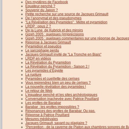
Des mystères de Facebook
Equateur penché ?
Souvenir du Japon ?
Petite recherche sur une source de Jacques Grimault
De l’anonymat et des pseudonymes
"La Révélation des Pyramides" : Mètre et pyramidion
LRDP : opus 2 ?
De la Lune, de Kubrick et des miroirs
Gizeh 2005 : quelques (im)précisions
Gizeh 2005 : quelques commentaires sur une réponse de Jacques
Réponse à Jacques Grimault
Pyramidion et pseudos
Le sarcophage perdu
Jacques Grimault invité de "La Tronche en Biais"
LRDP en vidéos
La Révélation du Pyramidion
La Révélation du Pyramidion - Saison 2 !
Les pyramides d’Égypte
La rupture
Pyramides et cueillette des cerises
Vous reprendrez bien un peu de cerises ?
La nouvelle révélation des pyramides !
Le retour de Web
L’équateur penché et les sites archéologiques
Conversation inachevée avec Patrice Pouillard
Les grottes de Barabar
Barabar : les grottes impossibles ?
Résonances des grottes de Barabar. Ou pas.
Réponse à Patrice Pouillard
Mesures médiévales
Jacques Grimault, savant ou plagiaire ?
"Perception - de la caverne de Platon aux chambres sonores de B