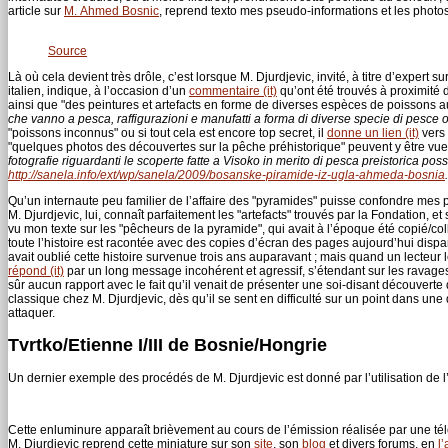
article sur
M. Ahmed Bosnic
, reprend texto mes pseudo-informations et les photos
Source
Là où cela devient très drôle, c’est lorsque M. Djurdjevic, invité, à titre d’expert 
italien, indique, à l’occasion d’un
commentaire (it)
qu’ont été trouvés à proximité
ainsi que "des peintures et artefacts en forme de diverses espèces de poissons a
che vanno a pesca, raffigurazioni e manufatti a forma di diverse specie di pesce 
"poissons inconnus" ou si tout cela est encore top secret, il
donne un lien (it)
vers
"quelques photos des découvertes sur la pêche préhistorique" peuvent y être vues,
fotografie riguardanti le scoperte fatte a Visoko in merito di pesca preistorica po
http://sanela.info/ext/wp/sanela/2009/bosanske-piramide-iz-ugla-ahmeda-bosnia
Qu’un internaute peu familier de l’affaire des "pyramides" puisse confondre mes 
M. Djurdjevic, lui, connaît parfaitement les "artefacts" trouvés par la Fondation, et
vu mon texte sur les "pêcheurs de la pyramide", qui avait à l’époque été copié/col
toute l’histoire est racontée avec des copies d’écran des pages aujourd’hui dispa
avait oublié cette histoire survenue trois ans auparavant ; mais quand un lecteur le r
répond (it)
par un long message incohérent et agressif, s’étendant sur les ravages c
sûr aucun rapport avec le fait qu’il venait de présenter une soi-disant découverte d
classique chez M. Djurdjevic, dès qu’il se sent en difficulté sur un point dans un
attaquer.
Tvrtko/Etienne I/III de Bosnie/Hongrie
Un dernier exemple des procédés de M. Djurdjevic est donné par l’utilisation de 
Cette enluminure apparaît brièvement au cours de l’émission réalisée par une 
M. Djurdjevic reprend cette miniature sur son
site
, son
blog
et divers forums, en
l