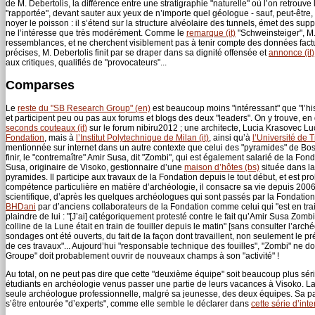
de M. Debertolis, la différence entre une stratigraphie "naturelle" où l’on retro
"rapportée", devant sauter aux yeux de n’importe quel géologue - sauf, peut-être
noyer le poisson : il s’étend sur la structure alvéolaire des tunnels, émet des supp
ne l’intéresse que très modérément. Comme le
remarque (it)
"Schweinsteiger", M.
ressemblances, et ne cherchent visiblement pas à tenir compte des données factue
précises, M. Debertolis finit par se draper dans sa dignité offensée et
annonce (it)
aux critiques, qualifiés de "provocateurs"...
Comparses
Le
reste du "SB Research Group" (en)
est beaucoup moins "intéressant" que "l’hi
et participent peu ou pas aux forums et blogs des deux "leaders". On y trouve, e
seconds couteaux (it)
sur le forum nibiru2012 ; une architecte, Lucia Krasovec L
Fondation
, mais à
l’Institut Polytechnique de Milan (it)
, ainsi qu’à
l’Université de Tr
mentionnée sur internet dans un autre contexte que celui des "pyramides" de Bosni
finir, le "contremaître" Amir Susa, dit "Zombi", qui est également salarié de la Fo
Susa, originaire de Visoko, gestionnaire d’une
maison d’hôtes (bs)
située dans la
pyramides. Il participe aux travaux de la Fondation depuis le tout début, et est 
compétence particulière en matière d’archéologie, il consacre sa vie depuis 2006
scientifique, d’après les quelques archéologues qui sont passés par la Fondation.
BHDani
par d’anciens collaborateurs de la Fondation comme celui qui "est en trai
plaindre de lui : "[J’ai] catégoriquement protesté contre le fait qu’Amir Susa Zombi s
colline de la Lune était en train de fouiller depuis le matin" [sans consulter l’a
sondages ont été ouverts, du fait de la façon dont travaillent, non seulement le 
de ces travaux"... Aujourd’hui "responsable technique des fouilles", "Zombi" ne d
Groupe" doit probablement ouvrir de nouveaux champs à son "activité" !
Au total, on ne peut pas dire que cette "deuxième équipe" soit beaucoup plus sé
étudiants en archéologie venus passer une partie de leurs vacances à Visoko. La 
seule archéologue professionnelle, malgré sa jeunesse, des deux équipes. Sa par
s’être entourée "d’experts", comme elle semble le déclarer dans
cette série d’inte