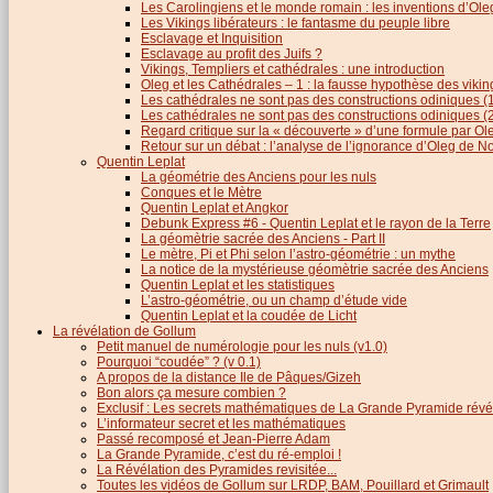
Les Carolingiens et le monde romain : les inventions d’O
Les Vikings libérateurs : le fantasme du peuple libre
Esclavage et Inquisition
Esclavage au profit des Juifs ?
Vikings, Templiers et cathédrales : une introduction
Oleg et les Cathédrales – 1 : la fausse hypothèse des viki
Les cathédrales ne sont pas des constructions odiniques (
Les cathédrales ne sont pas des constructions odiniques (
Regard critique sur la « découverte » d’une formule par 
Retour sur un débat : l’analyse de l’ignorance d’Oleg de 
Quentin Leplat
La géométrie des Anciens pour les nuls
Conques et le Mètre
Quentin Leplat et Angkor
Debunk Express #6 - Quentin Leplat et le rayon de la Terre
La géomètrie sacrée des Anciens - Part II
Le mètre, Pi et Phi selon l’astro-géométrie : un mythe
La notice de la mystérieuse géomètrie sacrée des Anciens
Quentin Leplat et les statistiques
L’astro-géométrie, ou un champ d’étude vide
Quentin Leplat et la coudée de Licht
La révélation de Gollum
Petit manuel de numérologie pour les nuls (v1.0)
Pourquoi “coudée” ? (v 0.1)
A propos de la distance Ile de Pâques/Gizeh
Bon alors ça mesure combien ?
Exclusif : Les secrets mathématiques de La Grande Pyramide révél
L’informateur secret et les mathématiques
Passé recomposé et Jean-Pierre Adam
La Grande Pyramide, c’est du ré-emploi !
La Révélation des Pyramides revisitée...
Toutes les vidéos de Gollum sur LRDP, BAM, Pouillard et Grimault