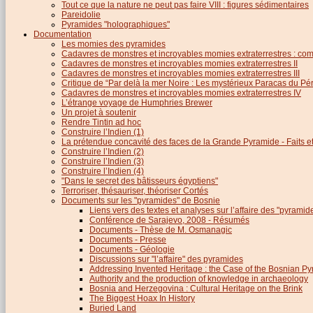
Tout ce que la nature ne peut pas faire VIII : figures sédimentaires
Pareidolie
Pyramides "holographiques"
Documentation
Les momies des pyramides
Cadavres de monstres et incroyables momies extraterrestres : com
Cadavres de monstres et incroyables momies extraterrestres II
Cadavres de monstres et incroyables momies extraterrestres III
Critique de “Par delà la mer Noire : Les mystérieux Paracas du Pé
Cadavres de monstres et incroyables momies extraterrestres IV
L’étrange voyage de Humphries Brewer
Un projet à soutenir
Rendre Tintin ad hoc
Construire l’Indien (1)
La prétendue concavité des faces de la Grande Pyramide - Faits et 
Construire l’Indien (2)
Construire l’Indien (3)
Construire l’Indien (4)
"Dans le secret des bâtisseurs égyptiens"
Terroriser, thésauriser, théoriser Cortés
Documents sur les "pyramides" de Bosnie
Liens vers des textes et analyses sur l’affaire des "pyrami
Conférence de Sarajevo, 2008 - Résumés
Documents - Thèse de M. Osmanagic
Documents - Presse
Documents - Géologie
Discussions sur "l’affaire" des pyramides
Addressing Invented Heritage : the Case of the Bosnian P
Authority and the production of knowledge in archaeology
Bosnia and Herzegovina : Cultural Heritage on the Brink
The Biggest Hoax In History
Buried Land