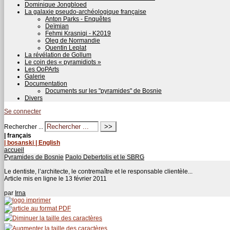
Dominique Jongbloed
La galaxie pseudo-archéologique française
Anton Parks - Enquêtes
Deïmian
Fehmi Krasniqi - K2019
Oleg de Normandie
Quentin Leplat
La révélation de Gollum
Le coin des « pyramidiots »
Les OoPArts
Galerie
Documentation
Documents sur les "pyramides" de Bosnie
Divers
Se connecter
Rechercher ...
| français
| bosanski
| English
accueil
Pyramides de Bosnie
Paolo Debertolis et le SBRG
Le dentiste, l’architecte, le contremaître et le responsable clientèle...
Article mis en ligne le
13 février 2011
par
Irna