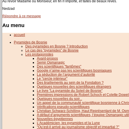
Au revoir Madame ou Monsieur, en fin n’importe, et faites de beaux rêves.
Nedzad
Répondre à ce message
Au menu
accueil
Pyramides de Bosnie
Des pyramides en Bosnie ? Introduction
Le cas des "pyramides" de Bosnie
Les protagonistes
Avant-propos
Semir Osmanagic
Des scientifiques "fantômes"
Google n’aime pas les scientifiques bosniaques
La séduction de l’argument d’autorité
Le "cercle intérieur"
Des tiraillements au sein de la Fondation ?
Quelques nouvelles des scientifiques étrangers
Le livre "La pyramide du Soleil de Bosnie"
Premières impressions de Robert Schoch et Colette Dowel
Quelques nouvelles du soir...
Un appel de la communauté scientifique bosnienne à Chris
Vérifications pseudo-scientifiques
Christian Schwarz-Schilling, Haut Représentant de M. Os
A défaut d’arguments scientifiques, l’équipe Osmanagic util
Nouvelles égyptiennes
L’Académicien, les pyramides et la Lune
"Qu’est-il arrivé au journalisme objectif et impartial ?"