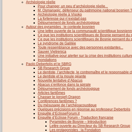
Archéologie réelle
Pour changer, un peu d’archéologie réelle...
M. Osmanagic, défenseur du patrimoine national bosnien 
Archéologie réelle à Visoko
La forteresse qui n’existait pas
Détournement de fonds archéologique
Autour des pyramides : le contexte bosnien
Une lettre ouverte de la communauté scientifique bosnien
Ce que les institutions scientifiques de Bosnie pensent du
Ce que les institutions scientifiques de Bosnie pensent du p
Le syndrome de Galilée
Toute ressemblance avec des personnes existantes...
Sauver Vjetrenica
Une initiative pour alerter sur la crise des institutions cultu
Inondations
Paolo Debertolis et le SBRG
SB Research Group
Le dentiste, l’architecte, le contremaître et le responsable cl
Le dentiste et la moule géante
Nouvelle tentative d’Abacus
Abacus s’enfonce dans la spirale
Détournement de fonds archéologique
Articles fantômes
Chasser le (projet) Dragon
Conférences fantômes ?
Du mésusage de l’archéoacoustique
Quelques précisions en réponse au professeur Debertolis
Enquête d’EclisseForum.it
Enquête d’Eclisse Forum - Traduction française
Pyramides de Bosnie – Introduction
Lettre ouverte au Directeur du SB Research Group
Les protagonistes : la Fondation