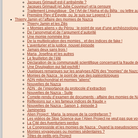
Jacques Grimault est-il antisémite ?
Jacques Grimault (et Julie Couvreur) et la censure
Traitement Linguistique : De l’Art de l’Alpha et du Bêta : ou lettre
Première Pley d’Égypte, ou Je suis sur Legend (1)
Thierry Jamin et l’affaire des momies de Nazca
Thierry Jamin et les Zitis
« Momies aliens » du Pérou : le point de vue d’une archéozoolog
De l’anonymat et de l’argument d’autorité
Une momie nommée Irna
De la multiplication des momies... et des indices de fake !
L’aventurier et la justice, nouvel épisode
Jamais deux sans trois !
Maria, Josefina et les autres
Le feuilleton de l’été
Déclaration de la communauté scientifique concernant la fraude d
Une Divulgation qui fait pschitt !
Quelques remarques sur les analyses ADN des "momies" de Nazc
Momies de Nazca : le point de vue des paléontologues
ADN mitochondrial et momies "aliens"
Nouvelles de Nazca
ADN : de l’importance du protocole d’extraction
Nouvelles de Nazca - Suite
Compte-rendu d’examen de documents - affaire des momies de N
Réflexions sur « les fameux indices de fraude »
Nouvelles de Nazca - Saison 1, épisode 3
Jamineries
Alien Project : Maria, la preuve de la contrefaçon ?
Les vidéos de Stop Science que l’Alien Project ne veut pas que vo
La Cité des Aventuriers perdus
Le Congressiste et les momies de Nazca : Quand la pseudoscience
Momies voyageuses ou momies sédentaires ?
Têtes de petits gris Project