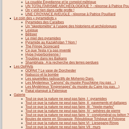
La coudée Égyptienne et le complot métrique
UN TOTALITARISME ARCHÉOLOGIQUE ? - réponse à Patrice Poui
On y voit rien dans cette grotte !
UNE CROYANCE AVEUGLE - réponse à Patrice Pouillard
Le coin des « pyramidiots »
Pyramides des Caraïbes
Un "skeptomètre" à l’usage des historiens et archéologues
Lexique
Bêtisier
Le miel des pyramides
Pyramide au Kazakhstan ? Non !
The Fringe Scorecard
Ce que Tesla n’a pas inventé
Hype hyperboréenne !
Troubles dans les Balkans
Shambhala : A la recherche des terres perdues
Les OoPArts
OOPArt ? Le vase de Dorchester
Nabucco et la bombe
Les squelettes radioactifs de Mohenjo Daro.
Les Mysterieux “Canons” du musée Pouchkine (ou pas....)
Les Mystérieux “Engrenages” du musée du Caire (ou pas....)
Pakal planqué à Palenque
Galerie
Tout ce que la nature ne peut pas faire, I : pyramides
Tout ce que la nature ne peut pas faire, II : pavements et dallages
Tout ce que la nature ne peut pas faire, III : "ripple-marks"
Tout ce que la nature ne peut pas faire, IV : sphères de pierre
Tout ce que la nature ne peut pas faire, V : conglomérat ou béton ?
Boules de pierre en Slovaquie, République Tchèque et Pologne
Tout ce que la nature ne peut pas faire VI : Liesegang Rings
Tout ce que la nature ne peut pas faire VII : murs