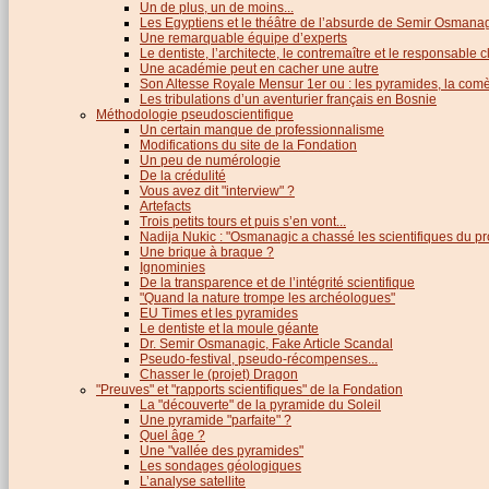
Un de plus, un de moins...
Les Egyptiens et le théâtre de l’absurde de Semir Osmana
Une remarquable équipe d’experts
Le dentiste, l’architecte, le contremaître et le responsable cl
Une académie peut en cacher une autre
Son Altesse Royale Mensur 1er ou : les pyramides, la comèt
Les tribulations d’un aventurier français en Bosnie
Méthodologie pseudoscientifique
Un certain manque de professionnalisme
Modifications du site de la Fondation
Un peu de numérologie
De la crédulité
Vous avez dit "interview" ?
Artefacts
Trois petits tours et puis s’en vont...
Nadija Nukic : "Osmanagic a chassé les scientifiques du pr
Une brique à braque ?
Ignominies
De la transparence et de l’intégrité scientifique
"Quand la nature trompe les archéologues"
EU Times et les pyramides
Le dentiste et la moule géante
Dr. Semir Osmanagic, Fake Article Scandal
Pseudo-festival, pseudo-récompenses...
Chasser le (projet) Dragon
"Preuves" et "rapports scientifiques" de la Fondation
La "découverte" de la pyramide du Soleil
Une pyramide "parfaite" ?
Quel âge ?
Une "vallée des pyramides"
Les sondages géologiques
L’analyse satellite