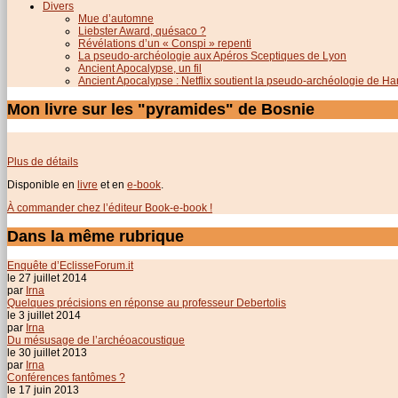
Divers
Mue d’automne
Liebster Award, quésaco ?
Révélations d’un « Conspi » repenti
La pseudo-archéologie aux Apéros Sceptiques de Lyon
Ancient Apocalypse, un fil
Ancient Apocalypse : Netflix soutient la pseudo-archéologie de H
Mon livre sur les "pyramides" de Bosnie
Plus de détails
Disponible en
livre
et en
e-book
.
À commander chez l’éditeur Book-e-book !
Dans la même rubrique
Enquête d’EclisseForum.it
le 27 juillet 2014
par
Irna
Quelques précisions en réponse au professeur Debertolis
le 3 juillet 2014
par
Irna
Du mésusage de l’archéoacoustique
le 30 juillet 2013
par
Irna
Conférences fantômes ?
le 17 juin 2013