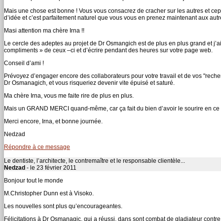
Mais une chose est bonne ! Vous vous consacrez de cracher sur les autres et cep
d’idée et c’est parfaitement naturel que vous vous en prenez maintenant aux autr
Masi attention ma chère Irna !!
Le cercle des adeptes au projet de Dr Osmangich est de plus en plus grand et j’ai 
compliments » de ceux –ci et d’écrire pendant des heures sur votre page web.
Conseil d’ami !
Prévoyez d’engager encore des collaborateurs pour votre travail et de vos "recher
Dr Osmanagich, et vous risqueriez devenir vite épuisé et saturé.
Ma chère Irna, vous me faite rire de plus en plus.
Mais un GRAND MERCI quand-même, car ça fait du bien d’avoir le sourire en ce te
Merci encore, Irna, et bonne journée.
Nedzad
Répondre à ce message
Le dentiste, l’architecte, le contremaître et le responsable clientèle...
Nedzad
- le 23 février 2011
Bonjour tout le monde
M.Christopher Dunn est à Visoko.
Les nouvelles sont plus qu’encourageantes.
Félicitations à Dr Osmanagic, qui a réussi, dans sont combat de gladiateur contre 