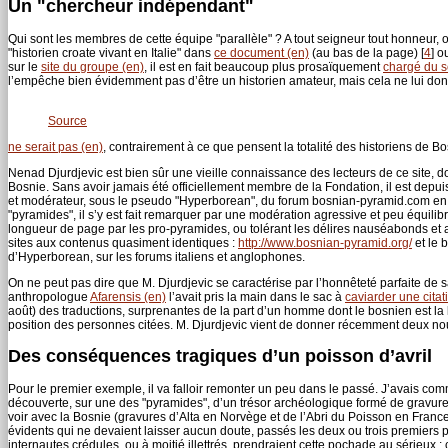
Un "chercheur indépendant"
Qui sont les membres de cette équipe "parallèle" ? A tout seigneur tout honneu
"historien croate vivant en Italie" dans
ce document (en)
(au bas de la page)
[
4
]
ou
sur le
site du groupe (en)
, il est en fait beaucoup plus prosaïquement
chargé du se
l’empêche bien évidemment pas d’être un historien amateur, mais cela ne lui don
Source
ne serait pas (en)
, contrairement à ce que pensent la totalité des historiens de B
Nenad Djurdjevic est bien sûr une vieille connaissance des lecteurs de ce site, do
Bosnie. Sans avoir jamais été officiellement membre de la Fondation, il est depu
et modérateur, sous le pseudo "Hyperborean", du forum bosnian-pyramid.com e
"pyramides", il s’y est fait remarquer par une modération agressive et peu équilib
longueur de page par les pro-pyramides, ou tolérant les délires nauséabonds et a
sites aux contenus quasiment identiques :
http://www.bosnian-pyramid.org/
et le 
d’Hyperborean, sur les forums italiens et anglophones.
On ne peut pas dire que M. Djurdjevic se caractérise par l’honnêteté parfaite d
anthropologue
Afarensis (en)
l’avait pris la main dans le sac à
caviarder une citat
août) des traductions, surprenantes de la part d’un homme dont le bosnien est la l
position des personnes citées. M. Djurdjevic vient de donner récemment deux nouv
Des conséquences tragiques d’un poisson d’avril
Pour le premier exemple, il va falloir remonter un peu dans le passé. J’avais com
découverte, sur une des "pyramides", d’un trésor archéologique formé de gravures et 
voir avec la Bosnie (gravures d’Alta en Norvège et de l’Abri du Poisson en France,
évidents qui ne devaient laisser aucun doute, passés les deux ou trois premiers p
internautes crédules, ou à moitié illettrés, prendraient cette pochade au sérieux ;