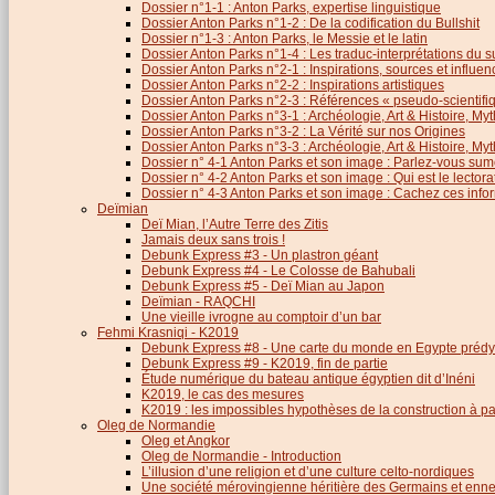
Dossier n°1-1 : Anton Parks, expertise linguistique
Dossier Anton Parks n°1-2 : De la codification du Bullshit
Dossier n°1-3 : Anton Parks, le Messie et le latin
Dossier Anton Parks n°1-4 : Les traduc-interprétations du s
Dossier Anton Parks n°2-1 : Inspirations, sources et influen
Dossier Anton Parks n°2-2 : Inspirations artistiques
Dossier Anton Parks n°2-3 : Références « pseudo-scientifiq
Dossier Anton Parks n°3-1 : Archéologie, Art & Histoire, M
Dossier Anton Parks n°3-2 : La Vérité sur nos Origines
Dossier Anton Parks n°3-3 : Archéologie, Art & Histoire, M
Dossier n° 4-1 Anton Parks et son image : Parlez-vous sum
Dossier n° 4-2 Anton Parks et son image : Qui est le lector
Dossier n° 4-3 Anton Parks et son image : Cachez ces infor
Deïmian
Deï Mian, l’Autre Terre des Zitis
Jamais deux sans trois !
Debunk Express #3 - Un plastron géant
Debunk Express #4 - Le Colosse de Bahubali
Debunk Express #5 - Deï Mian au Japon
Deïmian - RAQCHI
Une vieille ivrogne au comptoir d’un bar
Fehmi Krasniqi - K2019
Debunk Express #8 - Une carte du monde en Egypte prédy
Debunk Express #9 - K2019, fin de partie
Étude numérique du bateau antique égyptien dit d’Inéni
K2019, le cas des mesures
K2019 : les impossibles hypothèses de la construction à par
Oleg de Normandie
Oleg et Angkor
Oleg de Normandie - Introduction
L’illusion d’une religion et d’une culture celto-nordiques
Une société mérovingienne héritière des Germains et en