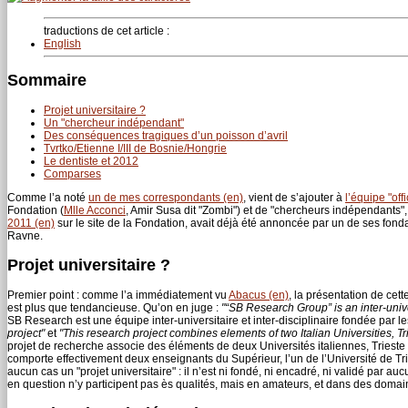
traductions de cet article :
English
Sommaire
Projet universitaire ?
Un "chercheur indépendant"
Des conséquences tragiques d’un poisson d’avril
Tvrtko/Etienne I/III de Bosnie/Hongrie
Le dentiste et 2012
Comparses
Comme l’a noté
un de mes correspondants (en)
, vient de s’ajouter à
l’équipe "offi
Fondation (
Mlle Acconci
, Amir Susa dit "Zombi") et de "chercheurs indépendants", 
2011 (en)
sur le site de la Fondation, avait déjà été annoncée par un de ses fon
Ravne.
Projet universitaire ?
Premier point : comme l’a immédiatement vu
Abacus (en)
, la présentation de cet
est plus que tendancieuse. Qu’on en juge :
"“SB Research Group” is an inter-unive
SB Research est une équipe inter-universitaire et inter-disciplinaire fondée par le
project"
et
"This research project combines elements of two Italian Universities, Tr
projet de recherche associe des éléments de deux Universités italiennes, Trieste e
comporte effectivement deux enseignants du Supérieur, l’un de l’Université de Tries
aucun cas un "projet universitaire" : il n’est ni fondé, ni encadré, ni validé par 
en question n’y participent pas ès qualités, mais en amateurs, et dans des domaines