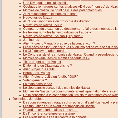
Une Divulgation qui fait pschitt !
Quelques remarques sur les analyses ADN des "momies" de Nazc
Momies de Nazca : le point de vue des paléontologues
ADN mitochondrial et momies "aliens"
Nouvelles de Nazca
ADN : de l’importance du protocole d’extraction
Nouvelles de Nazca - Suite
Compte-rendu d’examen de documents - affaire des momies de N
Réflexions sur « les fameux indices de fraude »
Nouvelles de Nazca - Saison 1, épisode 3
Jamineries
Alien Project : Maria, la preuve de la contrefaçon ?
Les vidéos de Stop Science que l’Alien Project ne veut pas que vo
La Cité des Aventuriers perdus
Le Congressiste et les momies de Nazca : Quand la pseudoscience
Momies voyageuses ou momies sédentaires ?
Têtes de petits gris Project
Diatomythe ou Diatamateurisme ?
Alien Project : les faits
Beaux-Arts Project
Alien Project : récit d’un "plutôt POUR"
Vidéo gênante ?
La main dans le sac
Le clou dans le cercueil des momies de Nazca
Momies de Nasca : La communauté scientifique nationale et inter
De la sensation à la condamnation : l’histoire des "momies de Naz
Dominique Jongbloed
Des conséquences tragiques d’un poisson d’avril - bis repetita pla
Les tribulations d’un aventurier français en Bosnie
Quand un aventurier fait du tourisme...
De l’incohérence érigée en système
Les Pieds nickelés as du contre-espionnage