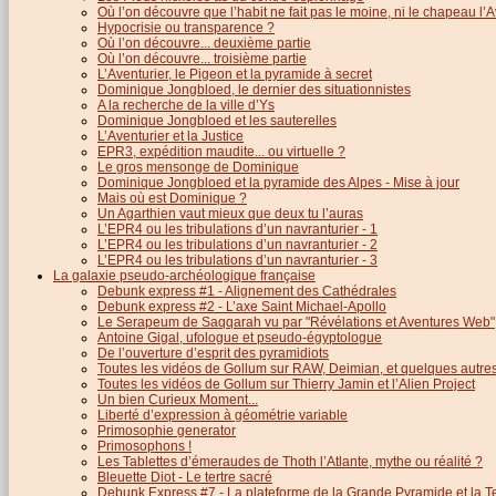
Où l’on découvre que l’habit ne fait pas le moine, ni le chapeau l’A
Hypocrisie ou transparence ?
Où l’on découvre... deuxième partie
Où l’on découvre... troisième partie
L’Aventurier, le Pigeon et la pyramide à secret
Dominique Jongbloed, le dernier des situationnistes
A la recherche de la ville d’Ys
Dominique Jongbloed et les sauterelles
L’Aventurier et la Justice
EPR3, expédition maudite... ou virtuelle ?
Le gros mensonge de Dominique
Dominique Jongbloed et la pyramide des Alpes - Mise à jour
Mais où est Dominique ?
Un Agarthien vaut mieux que deux tu l’auras
L’EPR4 ou les tribulations d’un navranturier - 1
L’EPR4 ou les tribulations d’un navranturier - 2
L’EPR4 ou les tribulations d’un navranturier - 3
La galaxie pseudo-archéologique française
Debunk express #1 - Alignement des Cathédrales
Debunk express #2 - L’axe Saint Michael-Apollo
Le Serapeum de Saqqarah vu par "Révélations et Aventures Web"
Antoine Gigal, ufologue et pseudo-égyptologue
De l’ouverture d’esprit des pyramidiots
Toutes les vidéos de Gollum sur RAW, Deimian, et quelques autres.
Toutes les vidéos de Gollum sur Thierry Jamin et l’Alien Project
Un bien Curieux Moment...
Liberté d’expression à géométrie variable
Primosophie generator
Primosophons !
Les Tablettes d’émeraudes de Thoth l’Atlante, mythe ou réalité ?
Bleuette Diot - Le tertre sacré
Debunk Express #7 - La plateforme de la Grande Pyramide et la T