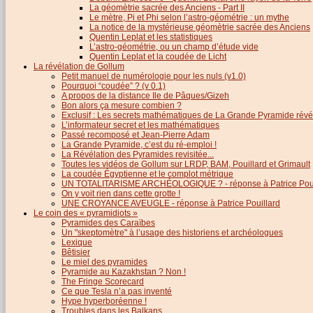
La géomètrie sacrée des Anciens - Part II
Le mètre, Pi et Phi selon l’astro-géométrie : un mythe
La notice de la mystérieuse géomètrie sacrée des Anciens
Quentin Leplat et les statistiques
L’astro-géométrie, ou un champ d’étude vide
Quentin Leplat et la coudée de Licht
La révélation de Gollum
Petit manuel de numérologie pour les nuls (v1.0)
Pourquoi “coudée” ? (v 0.1)
A propos de la distance Ile de Pâques/Gizeh
Bon alors ça mesure combien ?
Exclusif : Les secrets mathématiques de La Grande Pyramide révél
L’informateur secret et les mathématiques
Passé recomposé et Jean-Pierre Adam
La Grande Pyramide, c’est du ré-emploi !
La Révélation des Pyramides revisitée...
Toutes les vidéos de Gollum sur LRDP, BAM, Pouillard et Grimault
La coudée Égyptienne et le complot métrique
UN TOTALITARISME ARCHÉOLOGIQUE ? - réponse à Patrice Poui
On y voit rien dans cette grotte !
UNE CROYANCE AVEUGLE - réponse à Patrice Pouillard
Le coin des « pyramidiots »
Pyramides des Caraïbes
Un "skeptomètre" à l’usage des historiens et archéologues
Lexique
Bêtisier
Le miel des pyramides
Pyramide au Kazakhstan ? Non !
The Fringe Scorecard
Ce que Tesla n’a pas inventé
Hype hyperboréenne !
Troubles dans les Balkans