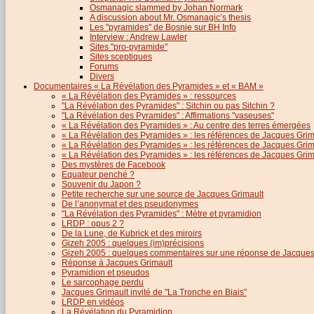
Osmanagic slammed by Johan Normark
A discussion about Mr. Osmanagic’s thesis
Les "pyramides" de Bosnie sur BH Info
Interview : Andrew Lawler
Sites "pro-pyramide"
Sites sceptiques
Forums
Divers
Documentaires « La Révélation des Pyramides » et « BAM »
« La Révélation des Pyramides » : ressources
"La Révélation des Pyramides" : Sitchin ou pas Sitchin ?
"La Révélation des Pyramides" : Affirmations "vaseuses"
« La Révélation des Pyramides » : Au centre des terres émergées
« La Révélation des Pyramides » : les références de Jacques Grima
« La Révélation des Pyramides » : les références de Jacques Grimau
« La Révélation des Pyramides » : les références de Jacques Grimau
Des mystères de Facebook
Equateur penché ?
Souvenir du Japon ?
Petite recherche sur une source de Jacques Grimault
De l’anonymat et des pseudonymes
"La Révélation des Pyramides" : Mètre et pyramidion
LRDP : opus 2 ?
De la Lune, de Kubrick et des miroirs
Gizeh 2005 : quelques (im)précisions
Gizeh 2005 : quelques commentaires sur une réponse de Jacques
Réponse à Jacques Grimault
Pyramidion et pseudos
Le sarcophage perdu
Jacques Grimault invité de "La Tronche en Biais"
LRDP en vidéos
La Révélation du Pyramidion