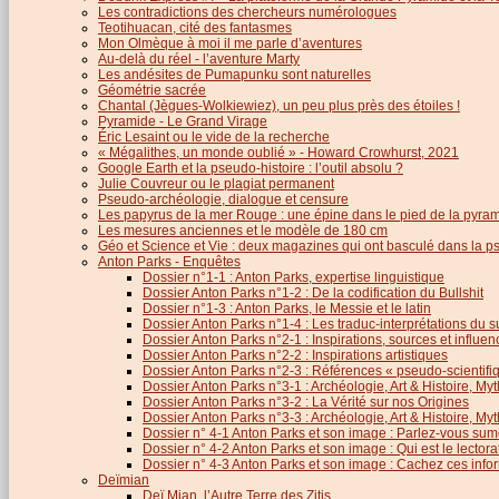
Les contradictions des chercheurs numérologues
Teotihuacan, cité des fantasmes
Mon Olmèque à moi il me parle d’aventures
Au-delà du réel - l’aventure Marty
Les andésites de Pumapunku sont naturelles
Géométrie sacrée
Chantal (Jègues-Wolkiewiez), un peu plus près des étoiles !
Pyramide - Le Grand Virage
Éric Lesaint ou le vide de la recherche
« Mégalithes, un monde oublié » - Howard Crowhurst, 2021
Google Earth et la pseudo-histoire : l’outil absolu ?
Julie Couvreur ou le plagiat permanent
Pseudo-archéologie, dialogue et censure
Les papyrus de la mer Rouge : une épine dans le pied de la pyra
Les mesures anciennes et le modèle de 180 cm
Géo et Science et Vie : deux magazines qui ont basculé dans la 
Anton Parks - Enquêtes
Dossier n°1-1 : Anton Parks, expertise linguistique
Dossier Anton Parks n°1-2 : De la codification du Bullshit
Dossier n°1-3 : Anton Parks, le Messie et le latin
Dossier Anton Parks n°1-4 : Les traduc-interprétations du s
Dossier Anton Parks n°2-1 : Inspirations, sources et influen
Dossier Anton Parks n°2-2 : Inspirations artistiques
Dossier Anton Parks n°2-3 : Références « pseudo-scientifiq
Dossier Anton Parks n°3-1 : Archéologie, Art & Histoire, M
Dossier Anton Parks n°3-2 : La Vérité sur nos Origines
Dossier Anton Parks n°3-3 : Archéologie, Art & Histoire, M
Dossier n° 4-1 Anton Parks et son image : Parlez-vous sum
Dossier n° 4-2 Anton Parks et son image : Qui est le lector
Dossier n° 4-3 Anton Parks et son image : Cachez ces infor
Deïmian
Deï Mian, l’Autre Terre des Zitis