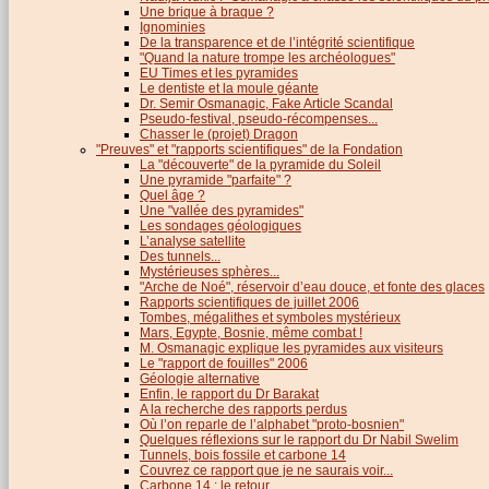
Une brique à braque ?
Ignominies
De la transparence et de l’intégrité scientifique
"Quand la nature trompe les archéologues"
EU Times et les pyramides
Le dentiste et la moule géante
Dr. Semir Osmanagic, Fake Article Scandal
Pseudo-festival, pseudo-récompenses...
Chasser le (projet) Dragon
"Preuves" et "rapports scientifiques" de la Fondation
La "découverte" de la pyramide du Soleil
Une pyramide "parfaite" ?
Quel âge ?
Une "vallée des pyramides"
Les sondages géologiques
L’analyse satellite
Des tunnels...
Mystérieuses sphères...
"Arche de Noé", réservoir d’eau douce, et fonte des glaces
Rapports scientifiques de juillet 2006
Tombes, mégalithes et symboles mystérieux
Mars, Egypte, Bosnie, même combat !
M. Osmanagic explique les pyramides aux visiteurs
Le "rapport de fouilles" 2006
Géologie alternative
Enfin, le rapport du Dr Barakat
A la recherche des rapports perdus
Où l’on reparle de l’alphabet "proto-bosnien"
Quelques réflexions sur le rapport du Dr Nabil Swelim
Tunnels, bois fossile et carbone 14
Couvrez ce rapport que je ne saurais voir...
Carbone 14 : le retour