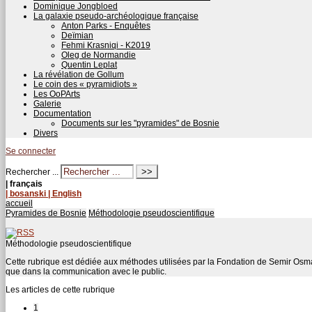
Dominique Jongbloed
La galaxie pseudo-archéologique française
Anton Parks - Enquêtes
Deïmian
Fehmi Krasniqi - K2019
Oleg de Normandie
Quentin Leplat
La révélation de Gollum
Le coin des « pyramidiots »
Les OoPArts
Galerie
Documentation
Documents sur les "pyramides" de Bosnie
Divers
Se connecter
Rechercher ...
| français
| bosanski
| English
accueil
Pyramides de Bosnie
Méthodologie pseudoscientifique
Méthodologie pseudoscientifique
Cette rubrique est dédiée aux méthodes utilisées par la Fondation de Semir Osma
que dans la communication avec le public.
Les articles de cette rubrique
1