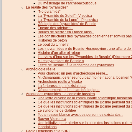
Du mésusage de l’archéoacoustique
La réalité des "pyramides"
"No pyramids"
La "Pyramide du Soleil" - Visocica
La "Pyramide de la Lune" - Pljesevica
Géologie des "pyramides" de Bosnie
Encore des artefacts...
Boules de pierre : en France aussi !
Les constructeurs des "pyramides bosniennes" sont-ils pas
Histoires de béton
Le bout du tunnel ?
Les « pyramides » de Bosnie-Herzégovine : une affaire de
Histoire d’un aller et retour
Interview d’Irna sur les "Pyramides de Bosnie" (Décembre 
« Les pyramides de Bosnie »
Lettre de Bosnie : à la recherche des pyramides
Archéologie réelle
Pour changer, un peu d’archéologie réelle...
M. Osmanagic, défenseur du patrimoine national bosnien 
Archéologie réelle à Visoko
La forteresse qui n’existait pas
Détournement de fonds archéologique
Autour des pyramides : le contexte bosnien
Une lettre ouverte de la communauté scientifique bosnien
Ce que les institutions scientifiques de Bosnie pensent du
Ce que les institutions scientifiques de Bosnie pensent du p
Le syndrome de Galilée
Toute ressemblance avec des personnes existantes...
Sauver Vjetrenica
Une initiative pour alerter sur la crise des institutions cultu
Inondations
Paolo Debertolis et le SBRG