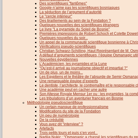
Des scientifiques "fantômes"
Google n’aime pas les scientifiques bosniaques
La séduction de l’argument d’autorité
Le "cercle intérieur"
Des tiraillements au sein de la Fondation ?
Quelques nouvelles des scientifiques étrangers
Le livre "La pyramide du Soleil de Bosnie"
Premières impressions de Robert Schoch et Colette Dowel
Quelques nouvelles du soir...
Un appel de la communauté scientifique bosnienne à Chris
Vérifications pseudo-scientifiques
Christian Schwarz-Schilling, Haut Représentant de M. Os
A défaut d’arguments scientifiques, l’équipe Osmanagic util
Nouvelles égyptiennes
L’Académicien, les pyramides et la Lune
"Qu’est-il arrivé au journalisme objectif et impartial ?"
Un de plus, un de moins...
Les Egyptiens et le théâtre de l’absurde de Semir Osmana
Une remarquable équipe d’experts
Le dentiste, l’architecte, le contremaître et le responsable cl
Une académie peut en cacher une autre
Son Altesse Royale Mensur 1er ou : les pyramides, la comèt
Les tribulations d’un aventurier français en Bosnie
Méthodologie pseudoscientifique
Un certain manque de professionnalisme
Modifications du site de la Fondation
Un peu de numérologie
De la crédulité
Vous avez dit "interview" ?
Artefacts
Trois petits tours et puis s’en vont...
Nadija Nukic : "Osmanagic a chassé les scientifiques du pr