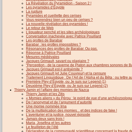
La Révélation du Pyramidion - Saison 2 !
Les pyramides d’Égypte
La rupture
Pyramides et cueillette des cerises
Vous reprendrez bien un peu de cerises ?
La nouvelle révélation des pyramides !
Le retour de Web
L’équateur penché et les sites archéologiques
Conversation inachevée avec Patrice Pouillard
Les grottes de Barabar
Barabar : les grottes impossibles ?
Résonances des grottes de Barabar. Ou pas.
Réponse à Patrice Pouillard
Mesures médiévales
Jacques Grimault, savant ou plagiaire ?
"Perception - de la caverne de Platon aux chambres sonores de B
Jacques Grimault est-il antisémite ?
Jacques Grimault (et Julie Couvreur) et la censure
Traitement Linguistique : De l’Art de l’Alpha et du Bêta : ou lettre
Première Pley d’Égypte, ou Je suis sur Legend (1)
Deuxième Pley d’Égypte, ou Je suis sur Legend (2)
Thierry Jamin et l’affaire des momies de Nazca
Thierry Jamin et les Zitis
« Momies aliens » du Pérou : le point de vue d’une archéozoolog
De l’anonymat et de l’argument d’autorité
Une momie nommée Irna
De la multiplication des momies... et des indices de fake !
L’aventurier et la justice, nouvel épisode
Jamais deux sans trois !
Maria, Josefina et les autres
Le feuilleton de l’été
Déclaration de la communauté scientifique concernant la fraude d