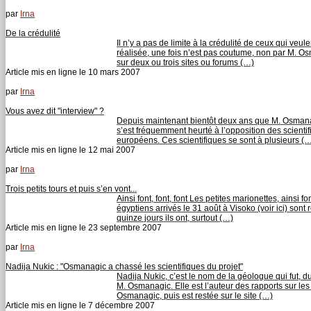
par
Irna
De la crédulité
Il n’y a pas de limite à la crédulité de ceux qui veul
réalisée, une fois n’est pas coutume, non par M. 
sur deux ou trois sites ou forums (…)
Article mis en ligne le
10 mars 2007
par
Irna
Vous avez dit "interview" ?
Depuis maintenant bientôt deux ans que M. Osmanag
s’est fréquemment heurté à l’opposition des scient
européens. Ces scientifiques se sont à plusieurs (
Article mis en ligne le
12 mai 2007
par
Irna
Trois petits tours et puis s’en vont...
Ainsi font, font, font Les petites marionettes, ainsi fon
égyptiens arrivés le 31 août à Visoko (voir ici) son
quinze jours ils ont, surtout (…)
Article mis en ligne le
23 septembre 2007
par
Irna
Nadija Nukic : "Osmanagic a chassé les scientifiques du projet"
Nadija Nukic, c’est le nom de la géologue qui fut, 
M. Osmanagic. Elle est l’auteur des rapports sur l
Osmanagic, puis est restée sur le site (…)
Article mis en ligne le
7 décembre 2007