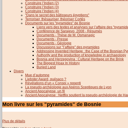
Construire l’Indien (2)
Construire l’Indien (3)
Construire l’Indien (4)
"Dans le secret des bâtisseurs égyptiens"
Terroriser, thésauriser, théoriser Cortés
Documents sur les "pyramides" de Bosnie
Liens vers des textes et analyses sur l’affaire des "pyrami
Conférence de Sarajevo, 2008 - Résumés
Documents - Thèse de M. Osmanagic
Documents - Presse
Documents - Géologie
Discussions sur "l’affaire" des pyramides
Addressing Invented Heritage : the Case of the Bosnian P
Authority and the production of knowledge in archaeology
Bosnia and Herzegovina : Cultural Heritage on the Brink
The Biggest Hoax In History
Buried Land
Divers
Mue d’automne
Liebster Award, quésaco ?
Révélations d’un « Conspi » repenti
La pseudo-archéologie aux Apéros Sceptiques de Lyon
Ancient Apocalypse, un fil
Ancient Apocalypse : Netflix soutient la pseudo-archéologie de H
Mon livre sur les "pyramides" de Bosnie
Plus de détails