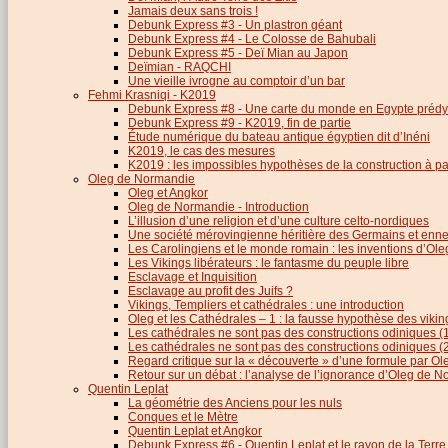
Jamais deux sans trois !
Debunk Express #3 - Un plastron géant
Debunk Express #4 - Le Colosse de Bahubali
Debunk Express #5 - Deï Mian au Japon
Deïmian - RAQCHI
Une vieille ivrogne au comptoir d’un bar
Fehmi Krasniqi - K2019
Debunk Express #8 - Une carte du monde en Egypte prédy
Debunk Express #9 - K2019, fin de partie
Étude numérique du bateau antique égyptien dit d’Inéni
K2019, le cas des mesures
K2019 : les impossibles hypothèses de la construction à par
Oleg de Normandie
Oleg et Angkor
Oleg de Normandie - Introduction
L’illusion d’une religion et d’une culture celto-nordiques
Une société mérovingienne héritière des Germains et en
Les Carolingiens et le monde romain : les inventions d’O
Les Vikings libérateurs : le fantasme du peuple libre
Esclavage et Inquisition
Esclavage au profit des Juifs ?
Vikings, Templiers et cathédrales : une introduction
Oleg et les Cathédrales – 1 : la fausse hypothèse des viki
Les cathédrales ne sont pas des constructions odiniques (
Les cathédrales ne sont pas des constructions odiniques (
Regard critique sur la « découverte » d’une formule par 
Retour sur un débat : l’analyse de l’ignorance d’Oleg de 
Quentin Leplat
La géométrie des Anciens pour les nuls
Conques et le Mètre
Quentin Leplat et Angkor
Debunk Express #6 - Quentin Leplat et le rayon de la Terre