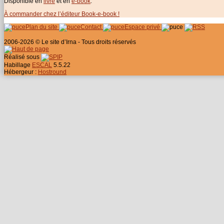
Disponible en
livre
et en
e-book
.
À commander chez l’éditeur Book-e-book !
Plan du site
Contact
Espace privé
2006-2026 © Le site d’Irna - Tous droits réservés
Réalisé sous
Habillage
ESCAL
5.5.22
Hébergeur :
Hostround