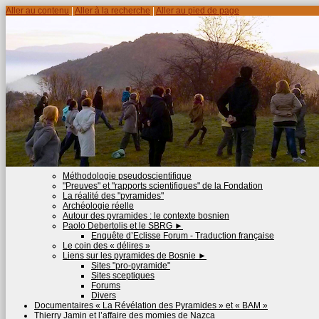
Aller au contenu
|
Aller à la recherche
|
Aller au pied de page
Méthodologie pseudoscientifique
"Preuves" et "rapports scientifiques" de la Fondation
La réalité des "pyramides"
Archéologie réelle
Autour des pyramides : le contexte bosnien
Paolo Debertolis et le SBRG
►
Enquête d’Eclisse Forum - Traduction française
Le coin des « délires »
Liens sur les pyramides de Bosnie
►
Sites "pro-pyramide"
Sites sceptiques
Forums
Divers
Documentaires « La Révélation des Pyramides » et « BAM »
Thierry Jamin et l’affaire des momies de Nazca