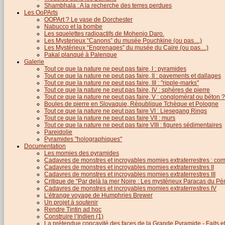
Shambhala : A la recherche des terres perdues
Les OoPArts
OOPArt ? Le vase de Dorchester
Nabucco et la bombe
Les squelettes radioactifs de Mohenjo Daro.
Les Mysterieux “Canons” du musée Pouchkine (ou pas....)
Les Mystérieux “Engrenages” du musée du Caire (ou pas....)
Pakal planqué à Palenque
Galerie
Tout ce que la nature ne peut pas faire, I : pyramides
Tout ce que la nature ne peut pas faire, II : pavements et dallages
Tout ce que la nature ne peut pas faire, III : "ripple-marks"
Tout ce que la nature ne peut pas faire, IV : sphères de pierre
Tout ce que la nature ne peut pas faire, V : conglomérat ou béton ?
Boules de pierre en Slovaquie, République Tchèque et Pologne
Tout ce que la nature ne peut pas faire VI : Liesegang Rings
Tout ce que la nature ne peut pas faire VII : murs
Tout ce que la nature ne peut pas faire VIII : figures sédimentaires
Pareidolie
Pyramides "holographiques"
Documentation
Les momies des pyramides
Cadavres de monstres et incroyables momies extraterrestres : com
Cadavres de monstres et incroyables momies extraterrestres II
Cadavres de monstres et incroyables momies extraterrestres III
Critique de “Par delà la mer Noire : Les mystérieux Paracas du Pé
Cadavres de monstres et incroyables momies extraterrestres IV
L’étrange voyage de Humphries Brewer
Un projet à soutenir
Rendre Tintin ad hoc
Construire l’Indien (1)
La prétendue concavité des faces de la Grande Pyramide - Faits et 