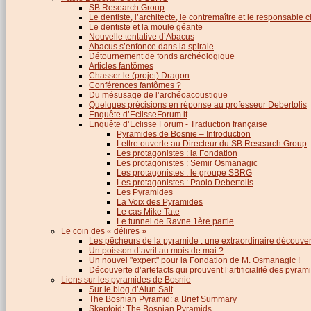
SB Research Group
Le dentiste, l’architecte, le contremaître et le responsable cl
Le dentiste et la moule géante
Nouvelle tentative d’Abacus
Abacus s’enfonce dans la spirale
Détournement de fonds archéologique
Articles fantômes
Chasser le (projet) Dragon
Conférences fantômes ?
Du mésusage de l’archéoacoustique
Quelques précisions en réponse au professeur Debertolis
Enquête d’EclisseForum.it
Enquête d’Eclisse Forum - Traduction française
Pyramides de Bosnie – Introduction
Lettre ouverte au Directeur du SB Research Group
Les protagonistes : la Fondation
Les protagonistes : Semir Osmanagic
Les protagonistes : le groupe SBRG
Les protagonistes : Paolo Debertolis
Les Pyramides
La Voix des Pyramides
Le cas Mike Tate
Le tunnel de Ravne 1ère partie
Le coin des « délires »
Les pêcheurs de la pyramide : une extraordinaire découver
Un poisson d’avril au mois de mai ?
Un nouvel "expert" pour la Fondation de M. Osmanagic !
Découverte d’artefacts qui prouvent l’artificialité des pyram
Liens sur les pyramides de Bosnie
Sur le blog d’Alun Salt
The Bosnian Pyramid: a Brief Summary
Skeptoid: The Bosnian Pyramids