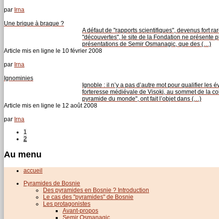
par
Irna
Une brique à braque ?
A défaut de "rapports scientifiques", devenus fort ra
"découvertes", le site de la Fondation ne présente p
présentations de Semir Osmanagic, que des (…)
Article mis en ligne le
10 février 2008
par
Irna
Ignominies
Ignoble : il n’y a pas d’autre mot pour qualifier les
forteresse médiévale de Visoki, au sommet de la co
pyramide du monde", ont fait l’objet dans (…)
Article mis en ligne le
12 août 2008
par
Irna
1
2
Au menu
accueil
Pyramides de Bosnie
Des pyramides en Bosnie ? Introduction
Le cas des "pyramides" de Bosnie
Les protagonistes
Avant-propos
Semir Osmanagic