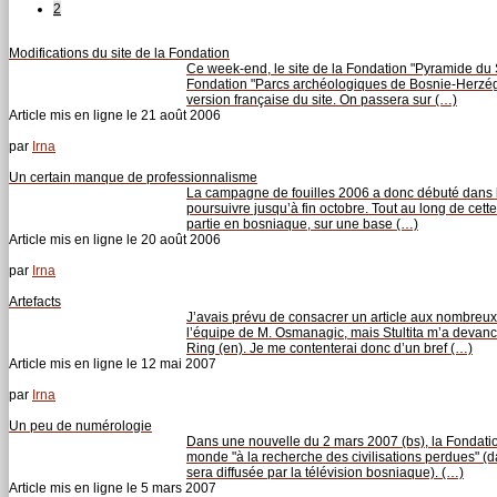
2
Modifications du site de la Fondation
Ce week-end, le site de la Fondation "Pyramide du So
Fondation "Parcs archéologiques de Bosnie-Herzégov
version française du site. On passera sur (…)
Article mis en ligne le
21 août 2006
par
Irna
Un certain manque de professionnalisme
La campagne de fouilles 2006 a donc débuté dans la 
poursuivre jusqu’à fin octobre. Tout au long de cett
partie en bosniaque, sur une base (…)
Article mis en ligne le
20 août 2006
par
Irna
Artefacts
J’avais prévu de consacrer un article aux nombreux 
l’équipe de M. Osmanagic, mais Stultita m’a devanc
Ring (en). Je me contenterai donc d’un bref (…)
Article mis en ligne le
12 mai 2007
par
Irna
Un peu de numérologie
Dans une nouvelle du 2 mars 2007 (bs), la Fondati
monde "à la recherche des civilisations perdues" (d
sera diffusée par la télévision bosniaque). (…)
Article mis en ligne le
5 mars 2007