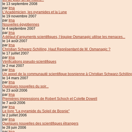
le 13 septembre 2008
par
Irna
L’Académicien, les pyramides et la Lune
le 19 novembre 2007
par
Irna
Nouvelles égyptiennes
le 4 septembre 2007
par
Irna
A défaut d’arguments scientifiques, l’équipe Osmanagic utilise les menaces...
le 14 août 2007
par
Irna
Christian Schwarz-Schilling, Haut Représentant de M. Osmanagic ?
le 17 juillet 2007
par
Irna
Vérifications pseudo-scientifiques
le 2 mai 2007
par
Irna
Un appel de la communauté scientifique bosnienne à Christian Schwarz-Schillin
le 14 mars 2007
par
Irna
Quelques nouvelles du soir...
le 23 août 2006
par
Irna
Premières impressions de Robert Schoch et Colette Dowell
le 7 août 2006
par
Irna
Le livre "La pyramide du Soleil de Bosnie"
le 2 juillet 2006
par
Irna
Quelques nouvelles des scientifiques étrangers
le 28 juin 2006
par
Irna