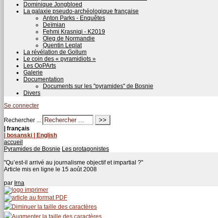
Dominique Jongbloed
La galaxie pseudo-archéologique française
Anton Parks - Enquêtes
Deïmian
Fehmi Krasniqi - K2019
Oleg de Normandie
Quentin Leplat
La révélation de Gollum
Le coin des « pyramidiots »
Les OoPArts
Galerie
Documentation
Documents sur les "pyramides" de Bosnie
Divers
Se connecter
Rechercher ...
| français
| bosanski
| English
accueil
Pyramides de Bosnie
Les protagonistes
"Qu’est-il arrivé au journalisme objectif et impartial ?"
Article mis en ligne le
15 août 2008
par
Irna