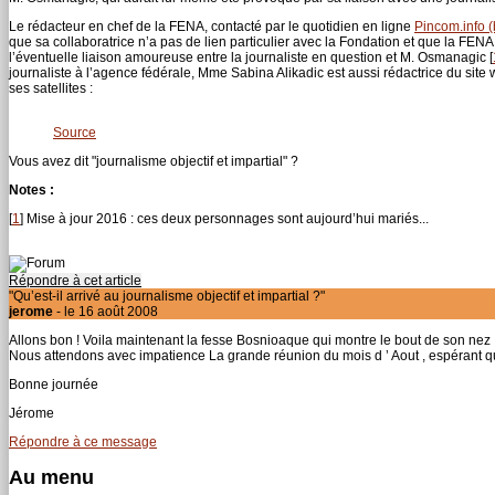
Le rédacteur en chef de la FENA, contacté par le quotidien en ligne
Pincom.info (
que sa collaboratrice n’a pas de lien particulier avec la Fondation et que la FE
l’éventuelle liaison amoureuse entre la journaliste en question et M. Osmanagic
[
journaliste à l’agence fédérale, Mme Sabina Alikadic est aussi rédactrice du site
ses satellites :
Source
Vous avez dit "journalisme objectif et impartial" ?
Notes :
[
1
]
Mise à jour 2016 : ces deux personnages sont aujourd’hui mariés...
Répondre à cet article
"Qu’est-il arrivé au journalisme objectif et impartial ?"
jerome
- le 16 août 2008
Allons bon ! Voila maintenant la fesse Bosnioaque qui montre le bout de son nez ..
Nous attendons avec impatience La grande réunion du mois d ’ Aout , espérant qu 
Bonne journée
Jérome
Répondre à ce message
Au menu