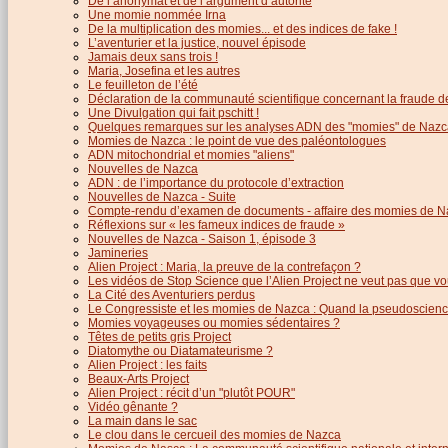
De l’anonymat et de l’argument d’autorité
Une momie nommée Irna
De la multiplication des momies... et des indices de fake !
L’aventurier et la justice, nouvel épisode
Jamais deux sans trois !
Maria, Josefina et les autres
Le feuilleton de l’été
Déclaration de la communauté scientifique concernant la fraude d
Une Divulgation qui fait pschitt !
Quelques remarques sur les analyses ADN des "momies" de Nazc
Momies de Nazca : le point de vue des paléontologues
ADN mitochondrial et momies "aliens"
Nouvelles de Nazca
ADN : de l’importance du protocole d’extraction
Nouvelles de Nazca - Suite
Compte-rendu d’examen de documents - affaire des momies de N
Réflexions sur « les fameux indices de fraude »
Nouvelles de Nazca - Saison 1, épisode 3
Jamineries
Alien Project : Maria, la preuve de la contrefaçon ?
Les vidéos de Stop Science que l’Alien Project ne veut pas que vo
La Cité des Aventuriers perdus
Le Congressiste et les momies de Nazca : Quand la pseudoscience
Momies voyageuses ou momies sédentaires ?
Têtes de petits gris Project
Diatomythe ou Diatamateurisme ?
Alien Project : les faits
Beaux-Arts Project
Alien Project : récit d’un "plutôt POUR"
Vidéo gênante ?
La main dans le sac
Le clou dans le cercueil des momies de Nazca