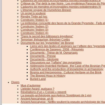
Cadavres de monstres et incroyables momies extraterrestres III
Critique de “Par delà la mer Noire : Les mystérieux Paracas du Pé
Cadavres de monstres et incroyables momies extraterrestres IV
L’étrange voyage de Humphries Brewer
Un projet à soutenir
Rendre Tintin ad hoc
Construire l’Indien (1)
La prétendue concavité des faces de la Grande Pyramide - Faits et 
Construire l’Indien (2)
Construire l’Indien (3)
Construire l’Indien (4)
"Dans le secret des bâtisseurs égyptiens"
Terroriser, thésauriser, théoriser Cortés
Documents sur les "pyramides" de Bosnie
Liens vers des textes et analyses sur l’affaire des "pyrami
Conférence de Sarajevo, 2008 - Résumés
Documents - Thèse de M. Osmanagic
Documents - Presse
Documents - Géologie
Discussions sur "l’affaire" des pyramides
Addressing Invented Heritage : the Case of the Bosnian P
Authority and the production of knowledge in archaeology
Bosnia and Herzegovina : Cultural Heritage on the Brink
The Biggest Hoax In History
Buried Land
Divers
Mue d’automne
Liebster Award, quésaco ?
Révélations d’un « Conspi » repenti
La pseudo-archéologie aux Apéros Sceptiques de Lyon
Ancient Apocalypse, un fil
Ancient Apocalypse : Netflix soutient la pseudo-archéologie de H