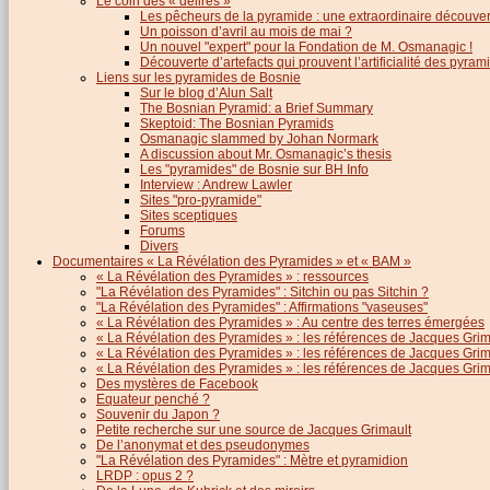
Le coin des « délires »
Les pêcheurs de la pyramide : une extraordinaire découver
Un poisson d’avril au mois de mai ?
Un nouvel "expert" pour la Fondation de M. Osmanagic !
Découverte d’artefacts qui prouvent l’artificialité des pyram
Liens sur les pyramides de Bosnie
Sur le blog d’Alun Salt
The Bosnian Pyramid: a Brief Summary
Skeptoid: The Bosnian Pyramids
Osmanagic slammed by Johan Normark
A discussion about Mr. Osmanagic’s thesis
Les "pyramides" de Bosnie sur BH Info
Interview : Andrew Lawler
Sites "pro-pyramide"
Sites sceptiques
Forums
Divers
Documentaires « La Révélation des Pyramides » et « BAM »
« La Révélation des Pyramides » : ressources
"La Révélation des Pyramides" : Sitchin ou pas Sitchin ?
"La Révélation des Pyramides" : Affirmations "vaseuses"
« La Révélation des Pyramides » : Au centre des terres émergées
« La Révélation des Pyramides » : les références de Jacques Grima
« La Révélation des Pyramides » : les références de Jacques Grimau
« La Révélation des Pyramides » : les références de Jacques Grimau
Des mystères de Facebook
Equateur penché ?
Souvenir du Japon ?
Petite recherche sur une source de Jacques Grimault
De l’anonymat et des pseudonymes
"La Révélation des Pyramides" : Mètre et pyramidion
LRDP : opus 2 ?