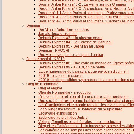
Dossier Anton Parks n°3-1 : Archéologie, Art & Histoire, M
Dossier Anton Parks n°3-2 : La Vérité sur nos Origines
Dossier Anton Parks n°3-3 : Archéologie, Art & Histoire, M
Dossier n° 4-1 Anton Parks et son image : Parlez-vous sum
Dossier n° 4-2 Anton Parks et son image : Qui est le lector
Dossier n° 4-3 Anton Parks et son image : Cachez ces infor
Deïmian
Deï Mian, l’Autre Terre des Zitis
Jamais deux sans trois !
Debunk Express #3 - Un plastron géant
Debunk Express #4 - Le Colosse de Bahubali
Debunk Express #5 - Deï Mian au Japon
Deïmian - RAQCHI
Une vieille ivrogne au comptoir d’un bar
Fehmi Krasniqi - K2019
Debunk Express #8 - Une carte du monde en Egypte prédy
Debunk Express #9 - K2019, fin de partie
Étude numérique du bateau antique égyptien dit d’Inéni
K2019, le cas des mesures
K2019 : les impossibles hypothèses de la construction à par
Oleg de Normandie
Oleg et Angkor
Oleg de Normandie - Introduction
L’illusion d’une religion et d’une culture celto-nordiques
Une société mérovingienne héritière des Germains et en
Les Carolingiens et le monde romain : les inventions d’O
Les Vikings libérateurs : le fantasme du peuple libre
Esclavage et Inquisition
Esclavage au profit des Juifs ?
Vikings, Templiers et cathédrales : une introduction
Oleg et les Cathédrales – 1 : la fausse hypothèse des viki
Les cathédrales ne sont pas des constructions odiniques (