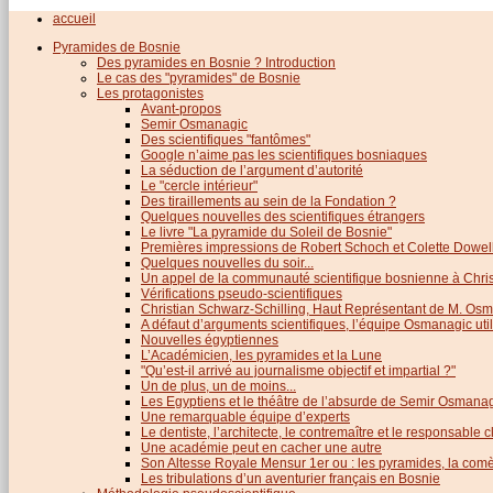
accueil
Pyramides de Bosnie
Des pyramides en Bosnie ? Introduction
Le cas des "pyramides" de Bosnie
Les protagonistes
Avant-propos
Semir Osmanagic
Des scientifiques "fantômes"
Google n’aime pas les scientifiques bosniaques
La séduction de l’argument d’autorité
Le "cercle intérieur"
Des tiraillements au sein de la Fondation ?
Quelques nouvelles des scientifiques étrangers
Le livre "La pyramide du Soleil de Bosnie"
Premières impressions de Robert Schoch et Colette Dowel
Quelques nouvelles du soir...
Un appel de la communauté scientifique bosnienne à Chris
Vérifications pseudo-scientifiques
Christian Schwarz-Schilling, Haut Représentant de M. Os
A défaut d’arguments scientifiques, l’équipe Osmanagic util
Nouvelles égyptiennes
L’Académicien, les pyramides et la Lune
"Qu’est-il arrivé au journalisme objectif et impartial ?"
Un de plus, un de moins...
Les Egyptiens et le théâtre de l’absurde de Semir Osmana
Une remarquable équipe d’experts
Le dentiste, l’architecte, le contremaître et le responsable cl
Une académie peut en cacher une autre
Son Altesse Royale Mensur 1er ou : les pyramides, la comèt
Les tribulations d’un aventurier français en Bosnie