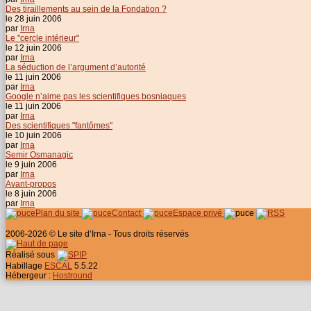
Des tiraillements au sein de la Fondation ?
le 28 juin 2006
par
Irna
Le "cercle intérieur"
le 12 juin 2006
par
Irna
La séduction de l’argument d’autorité
le 11 juin 2006
par
Irna
Google n’aime pas les scientifiques bosniaques
le 11 juin 2006
par
Irna
Des scientifiques "fantômes"
le 10 juin 2006
par
Irna
Semir Osmanagic
le 9 juin 2006
par
Irna
Avant-propos
le 8 juin 2006
par
Irna
Plan du site
Contact
Espace privé
2006-2026 © Le site d’Irna - Tous droits réservés
Réalisé sous
Habillage
ESCAL
5.5.22
Hébergeur :
Hostround