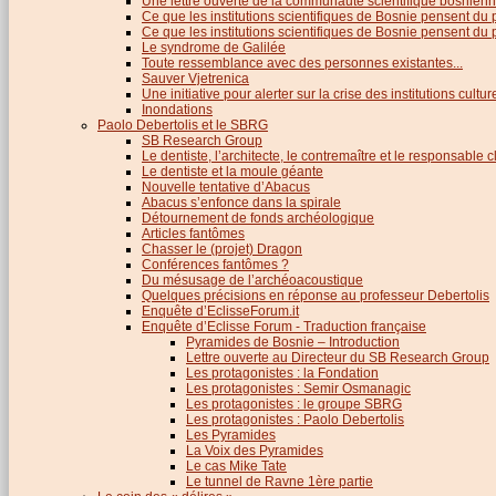
Une lettre ouverte de la communauté scientifique bosnien
Ce que les institutions scientifiques de Bosnie pensent du
Ce que les institutions scientifiques de Bosnie pensent du p
Le syndrome de Galilée
Toute ressemblance avec des personnes existantes...
Sauver Vjetrenica
Une initiative pour alerter sur la crise des institutions cultu
Inondations
Paolo Debertolis et le SBRG
SB Research Group
Le dentiste, l’architecte, le contremaître et le responsable cl
Le dentiste et la moule géante
Nouvelle tentative d’Abacus
Abacus s’enfonce dans la spirale
Détournement de fonds archéologique
Articles fantômes
Chasser le (projet) Dragon
Conférences fantômes ?
Du mésusage de l’archéoacoustique
Quelques précisions en réponse au professeur Debertolis
Enquête d’EclisseForum.it
Enquête d’Eclisse Forum - Traduction française
Pyramides de Bosnie – Introduction
Lettre ouverte au Directeur du SB Research Group
Les protagonistes : la Fondation
Les protagonistes : Semir Osmanagic
Les protagonistes : le groupe SBRG
Les protagonistes : Paolo Debertolis
Les Pyramides
La Voix des Pyramides
Le cas Mike Tate
Le tunnel de Ravne 1ère partie