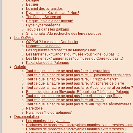
Lexique
Bêtisier
Le miel des pyramides
Pyramide au Kazakhstan ? Non !
The Fringe Scorecard
Ce que Tesla n’a pas inventé
Hype hyperboréenne !
Troubles dans les Balkans
Shambhala : A la recherche des terres perdues
Les OoPArts
OOPArt ? Le vase de Dorchester
Nabucco et la bombe
Les squelettes radioactifs de Mohenjo Daro.
Les Mysterieux “Canons” du musée Pouchkine (ou pas....)
Les Mystérieux “Engrenages” du musée du Caire (ou pas....)
Pakal planqué à Palenque
Galerie
Tout ce que la nature ne peut pas faire, I : pyramides
Tout ce que la nature ne peut pas faire, II : pavements et dallages
Tout ce que la nature ne peut pas faire, III : "ripple-marks"
Tout ce que la nature ne peut pas faire, IV : sphères de pierre
Tout ce que la nature ne peut pas faire, V : conglomérat ou béton ?
Boules de pierre en Slovaquie, République Tchèque et Pologne
Tout ce que la nature ne peut pas faire VI : Liesegang Rings
Tout ce que la nature ne peut pas faire VII : murs
Tout ce que la nature ne peut pas faire VIII : figures sédimentaires
Pareidolie
Pyramides "holographiques"
Documentation
Les momies des pyramides
Cadavres de monstres et incroyables momies extraterrestres : com
Cadavres de monstres et incroyables momies extraterrestres II