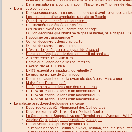
Momies de Nasca : La communauté scientifique nationale et inter
De la sensation à la condamnation : l’histoire des "momies de Naz
Dominique Jongbloed
Des conséquences tragiques d’un poisson d’avril - bis repetita pla
Les tribulations d’un aventurier français en Bosnie
Quand un aventurier fait du tourisme...
De l’incohérence érigée en système
Les Pieds nickelés as du contre-espionnage
Où l’on découvre que l’habit ne fait pas le moine, ni le chapeau l’A
Hypocrisie ou transparence ?
Où l’on découvre... deuxième partie
Où l’on découvre... troisième partie
L’Aventurier, le Pigeon et la pyramide à secret
Dominique Jongbloed, le dernier des situationnistes
A la recherche de la ville d’Ys
Dominique Jongbloed et les sauterelles
L’Aventurier et la Justice
EPR3, expédition maudite... ou virtuelle ?
Le gros mensonge de Dominique
Dominique Jongbloed et la pyramide des Alpes - Mise à jour
Mais où est Dominique ?
Un Agarthien vaut mieux que deux tu l’auras
L’EPR4 ou les tribulations d’un navranturier - 1
L’EPR4 ou les tribulations d’un navranturier - 2
L’EPR4 ou les tribulations d’un navranturier - 3
La galaxie pseudo-archéologique française
Debunk express #1 - Alignement des Cathédrales
Debunk express #2 - L’axe Saint Michael-Apollo
Le Serapeum de Saqqarah vu par "Révélations et Aventures Web"
Antoine Gigal, ufologue et pseudo-égyptologue
De l’ouverture d’esprit des pyramidiots
Toutes les vidéos de Gollum sur RAW, Deimian, et quelques autres.