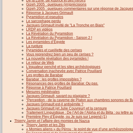
De la Lune, de Kubrick et des miroirs
Gizeh 2005 : quelques (im)précisions
Gizeh 2005 : quelques commentaires sur une réponse de Jacques
Réponse à Jacques Grimault
Pyramidion et pseudos
Le sarcophage perdu
Jacques Grimault invité de "La Tronche en Biais"
LRDP en vidéos
La Révélation du Pyramidion
La Révélation du Pyramidion - Saison 2 !
Les pyramides d’Égypte
La rupture
Pyramides et cueillette des cerises
Vous reprendrez bien un peu de cerises ?
La nouvelle révélation des pyramides !
Le retour de Web
L’équateur penché et les sites archéologiques
Conversation inachevée avec Patrice Pouillard
Les grottes de Barabar
Barabar : les grottes impossibles ?
Résonances des grottes de Barabar. Ou pas.
Réponse à Patrice Pouillard
Mesures médiévales
Jacques Grimault, savant ou plagiaire ?
"Perception - de la caverne de Platon aux chambres sonores de B
Jacques Grimault est-il antisémite ?
Jacques Grimault (et Julie Couvreur) et la censure
Traitement Linguistique : De l’Art de l’Alpha et du Bêta : ou lettre
Première Pley d’Égypte, ou Je suis sur Legend (1)
Thierry Jamin et l’affaire des momies de Nazca
Thierry Jamin et les Zitis
« Momies aliens » du Pérou : le point de vue d’une archéozoolog