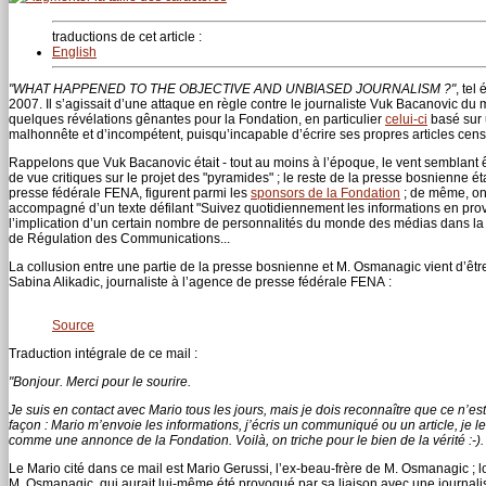
traductions de cet article :
English
"WHAT HAPPENED TO THE OBJECTIVE AND UNBIASED JOURNALISM ?"
, tel 
2007. Il s’agissait d’une attaque en règle contre le journaliste Vuk Bacanovic d
quelques révélations gênantes pour la Fondation, en particulier
celui-ci
basé sur u
malhonnête et d’incompétent, puisqu’incapable d’écrire ses propres articles cens
Rappelons que Vuk Bacanovic était - tout au moins à l’époque, le vent semblant êt
de vue critiques sur le projet des "pyramides" ; le reste de la presse bosnienne 
presse fédérale FENA, figurent parmi les
sponsors de la Fondation
; de même, on 
accompagné d’un texte défilant "Suivez quotidiennement les informations en pr
l’implication d’un certain nombre de personnalités du monde des médias dans la 
de Régulation des Communications...
La collusion entre une partie de la presse bosnienne et M. Osmanagic vient d’êtr
Sabina Alikadic, journaliste à l’agence de presse fédérale FENA :
Source
Traduction intégrale de ce mail :
"Bonjour. Merci pour le sourire.
Je suis en contact avec Mario tous les jours, mais je dois reconnaître que ce n’es
façon : Mario m’envoie les informations, j’écris un communiqué ou un article, je le 
comme une annonce de la Fondation. Voilà, on triche pour le bien de la vérité :-). 
Le Mario cité dans ce mail est Mario Gerussi, l’ex-beau-frère de M. Osmanagic ; 
M. Osmanagic, qui aurait lui-même été provoqué par sa liaison avec une journali