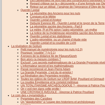
Les cathédrales ne sont pas des constructions odiniques (
Regard critique sur la « découverte » d’une formule par 
Retour sur un débat : l’analyse de l’ignorance d’Oleg de 
Quentin Leplat
La géométrie des Anciens pour les nuls
Conques et le Mètre
Quentin Leplat et Angkor
Debunk Express #6 - Quentin Leplat et le rayon de la Terre
La géomètrie sacrée des Anciens - Part II
Le mètre, Pi et Phi selon l’astro-géométrie : un mythe
La notice de la mystérieuse géomètrie sacrée des Anciens
Quentin Leplat et les statistiques
L’astro-géométrie, ou un champ d’étude vide
Quentin Leplat et la coudée de Licht
La révélation de Gollum
Petit manuel de numérologie pour les nuls (v1.0)
Pourquoi “coudée” ? (v 0.1)
A propos de la distance Ile de Pâques/Gizeh
Bon alors ça mesure combien ?
Exclusif : Les secrets mathématiques de La Grande Pyramide révél
L’informateur secret et les mathématiques
Passé recomposé et Jean-Pierre Adam
La Grande Pyramide, c’est du ré-emploi !
La Révélation des Pyramides revisitée...
Toutes les vidéos de Gollum sur LRDP, BAM, Pouillard et Grimault
La coudée Égyptienne et le complot métrique
UN TOTALITARISME ARCHÉOLOGIQUE ? - réponse à Patrice Poui
On y voit rien dans cette grotte !
UNE CROYANCE AVEUGLE - réponse à Patrice Pouillard
Le coin des « pyramidiots »
Pyramides des Caraïbes
Un "skeptomètre" à l’usage des historiens et archéologues