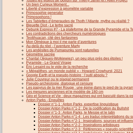
Toutes les vidéos de Gollum sur Thierry Jamin et l’Alien Project
Un bien Curieux Moment...
Liberté d’expression à géométrie variable
Primosophie generator
Primosophons !
Les Tablettes d’émeraudes de Thoth l’Atlante, mythe ou réalité ?
Bleuette Diot - Le tertre sacré
Debunk Express #7 - La plateforme de la Grande Pyramide et la T
Les contradictions des chercheurs numérologues
Teotihuacan, cité des fantasmes
Mon Olmèque à moi il me parle d’aventures
Au-delà du réel - l’aventure Marty
Les andésites de Pumapunku sont naturelles
Géométrie sacrée
Chantal (Jègues-Wolkiewiez), un peu plus près des étoiles !
Pyramide - Le Grand Virage
Éric Lesaint ou le vide de la recherche
« Mégalithes, un monde oublié » - Howard Crowhurst, 2021
Google Earth et la pseudo-histoire : l’outil absolu ?
Julie Couvreur ou le plagiat permanent
Pseudo-archéologie, dialogue et censure
Les papyrus de la mer Rouge : une épine dans le pied de la pyra
Les mesures anciennes et le modèle de 180 cm
Géo et Science et Vie : deux magazines qui ont basculé dans la 
Anton Parks - Enquêtes
Dossier n°1-1 : Anton Parks, expertise linguistique
Dossier Anton Parks n°1-2 : De la codification du Bullshit
Dossier n°1-3 : Anton Parks, le Messie et le latin
Dossier Anton Parks n°1-4 : Les traduc-interprétations du s
Dossier Anton Parks n°2-1 : Inspirations, sources et influen
Dossier Anton Parks n°2-2 : Inspirations artistiques
Dossier Anton Parks n°2-3 : Références « pseudo-scientifiq