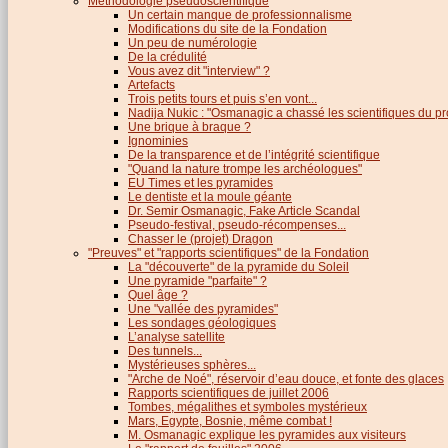
Méthodologie pseudoscientifique
Un certain manque de professionnalisme
Modifications du site de la Fondation
Un peu de numérologie
De la crédulité
Vous avez dit "interview" ?
Artefacts
Trois petits tours et puis s’en vont...
Nadija Nukic : "Osmanagic a chassé les scientifiques du pr
Une brique à braque ?
Ignominies
De la transparence et de l’intégrité scientifique
"Quand la nature trompe les archéologues"
EU Times et les pyramides
Le dentiste et la moule géante
Dr. Semir Osmanagic, Fake Article Scandal
Pseudo-festival, pseudo-récompenses...
Chasser le (projet) Dragon
"Preuves" et "rapports scientifiques" de la Fondation
La "découverte" de la pyramide du Soleil
Une pyramide "parfaite" ?
Quel âge ?
Une "vallée des pyramides"
Les sondages géologiques
L’analyse satellite
Des tunnels...
Mystérieuses sphères...
"Arche de Noé", réservoir d’eau douce, et fonte des glaces
Rapports scientifiques de juillet 2006
Tombes, mégalithes et symboles mystérieux
Mars, Egypte, Bosnie, même combat !
M. Osmanagic explique les pyramides aux visiteurs