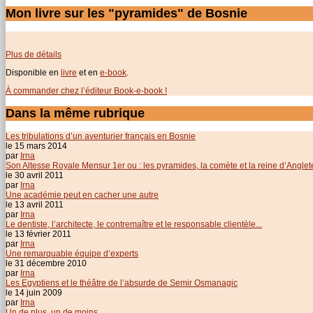
Mon livre sur les "pyramides" de Bosnie
Plus de détails
Disponible en
livre
et en
e-book
.
À commander chez l’éditeur Book-e-book !
Dans la même rubrique
Les tribulations d’un aventurier français en Bosnie
le 15 mars 2014
par
Irna
Son Altesse Royale Mensur 1er ou : les pyramides, la comète et la reine d’Anglet
le 30 avril 2011
par
Irna
Une académie peut en cacher une autre
le 13 avril 2011
par
Irna
Le dentiste, l’architecte, le contremaître et le responsable clientèle...
le 13 février 2011
par
Irna
Une remarquable équipe d’experts
le 31 décembre 2010
par
Irna
Les Egyptiens et le théâtre de l’absurde de Semir Osmanagic
le 14 juin 2009
par
Irna
Un de plus, un de moins...