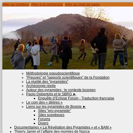
Aller au contenu
|
Aller à la recherche
|
Aller au pied de page
Méthodologie pseudoscientifique
"Preuves" et "rapports scientifiques" de la Fondation
La réalité des "pyramides"
Archéologie réelle
Autour des pyramides : le contexte bosnien
Paolo Debertolis et le SBRG
►
Enquête d’Eclisse Forum - Traduction française
Le coin des « délires »
Liens sur les pyramides de Bosnie
►
Sites "pro-pyramide"
Sites sceptiques
Forums
Divers
Documentaires « La Révélation des Pyramides » et « BAM »
Thierry Jamin et l’affaire des momies de Nazca