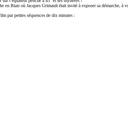
ir sur l’équateur penché à 43° et ses mystères !
onche en Biais où Jacques Grimault était invité à exposer sa démarche, à 
lm par petites séquences de dix minutes :