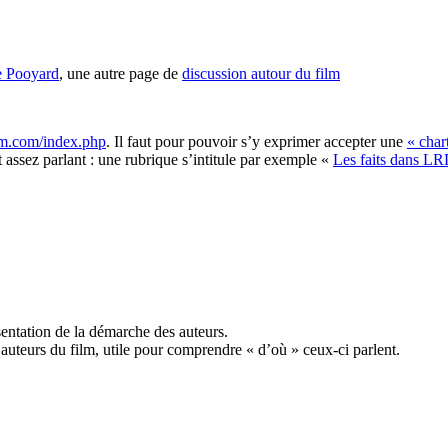
e Pooyard
, une autre page de
discussion autour du film
um.com/index.php
. Il faut pour pouvoir s’y exprimer accepter une
« char
t assez parlant : une rubrique s’intitule par exemple «
Les faits dans LRD
entation de la démarche des auteurs.
 auteurs du film, utile pour comprendre « d’où » ceux-ci parlent.