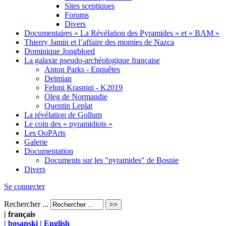
Sites sceptiques
Forums
Divers
Documentaires « La Révélation des Pyramides » et « BAM »
Thierry Jamin et l’affaire des momies de Nazca
Dominique Jongbloed
La galaxie pseudo-archéologique française
Anton Parks - Enquêtes
Deïmian
Fehmi Krasniqi - K2019
Oleg de Normandie
Quentin Leplat
La révélation de Gollum
Le coin des « pyramidiots »
Les OoPArts
Galerie
Documentation
Documents sur les "pyramides" de Bosnie
Divers
Se connecter
Rechercher ...
| français
| bosanski
| English