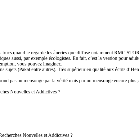
r des trucs quand je regarde les âneries que diffuse notamment RMC STO
s aussi, par exemple écologistes. En fait, c’est la version pour adulte
emption, vous pouvez imaginer...
ains sujets (Pakal entre autres). Très supérieur en qualité aux écrits d’
nd pas au mensonge par la vérité mais par un mensonge encore plus gros
rches Nouvelles et Addictives ?
 Recherches Nouvelles et Addictives ?