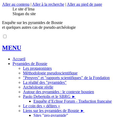
Aller au contenu
|
Aller à la recherche
|
Aller au pied de page
Le site d’Irna
Slogan du site
Enquête sur les pyramides de Bosnie
et quelques autres cas de pseudo-archéologie
MENU
Accueil
Pyramides de Bosnie
Les protagonistes
Méthodologie pseudoscientifique
"Preuves" et "rapports scientifiques" de la Fondation
La réalité des "pyramides"
Archéologie réelle
Autour des pyramides : le contexte bosnien
Paolo Debertolis et le SBRG
►
Enquête d’Eclisse Forum - Traduction française
Le coin des « délires »
Liens sur les pyramides de Bosnie
►
Sites "pro-pyramide"