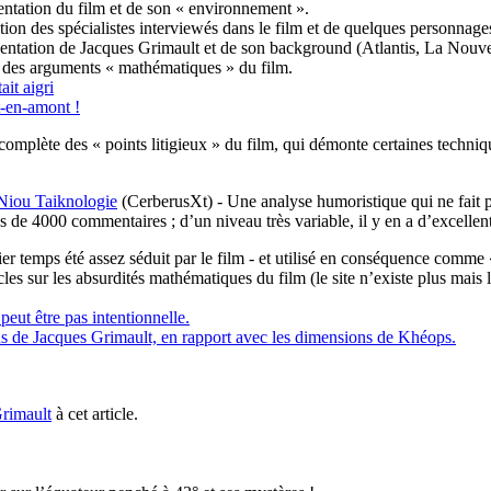
entation du film et de son « environnement ».
tion des spécialistes interviewés dans le film et de quelques personnage
entation de Jacques Grimault et de son background (Atlantis, La Nouvel
 des arguments « mathématiques » du film.
it aigri
t-en-amont !
omplète des « points litigieux » du film, qui démonte certaines technique
Niou Taiknologie
(CerberusXt) - Une analyse humoristique qui ne fait pa
ès de 4000 commentaires ; d’un niveau très variable, il y en a d’excellent
ier temps été assez séduit par le film - et utilisé en conséquence comme
ticles sur les absurdités mathématiques du film (le site n’existe plus mais
eut être pas intentionnelle.
ns de Jacques Grimault, en rapport avec les dimensions de Khéops.
Grimault
à cet article.