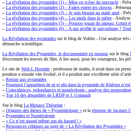
–
La révélation des pyramides (1) – Mise en scène du spectacle
- Prés
–
La révélation des pyramides (2) – Faites entrer les clowns
- Présenta
–
La révélation des pyramides (3) – Je suis bloqué au stade anal
- Prés
–
La révélation des pyramides (4) – Les pieds dans le mètre
- Analyse
–
La révélation des pyramides (5) – Poopoo jouait du pipeau, Grigri éta
–
La révélation des pyramides (6) – A qui profite le sarcophage ? Tou
La Révélation des pyramides
sur le blog de Yokho - Une analyse très c
démarche scientifique.
La Révélation des Pyramides, le documentaire en mousse
sur le blog
férocement les travers du film. A lire aussi, pour les courageux, les pr
Le site de
Web L Hermite
: professeur de maths, il avait dans un prem
position a ensuite vite évolué, et il a produit une excellente série d’ar
–
Retour aux pyramides
–
Pourquoi l’apparition de pi et phi dans la pyramide de Khéops n’est p
–
Coïncidences, redondances et numérologie : analyse des propositio
–
Top 10 des absurdités de LRDP et J. Grimault
Sur le blog
La Menace Théoriste
:
–
Origines des thèses de « Pyramidologie »
et la
réponse de Jacques 
–
Pyramides et Numérologie
–
« Ce n’est quand même pas du hasard ! »
–
Ressources critiques au sujet de « La Révélation des Pyramides »