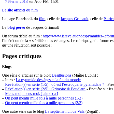
–
7 février 2013
sur Ado-FM, 1h01
Le
site officiel
du film
La page
Facebook
du
film
, celle de
Jacques Grimault
, celle de
Patric
Le
blog perso
de Jacques Grimault
Un forum dédié au film :
http://www.larevelationdespyramides-lefor
l’intérêt ou de la « stérilité » des échanges. Le rubriquage du forum es
qu’une réfutation soit possible !
Pages critiques
Blogs
Une série d’articles sur le blog
Désillusions
(Maître Lupin) :
–
Intro :
La pyramide des âges et la fin du monde
–
Révélation(s) en série (1/5) : où est l’escroquerie pyramidale ?
- Prés
–
Révélation(s) en série (2/5) : Grimoire & Poudlard
- Enquête sur les
–
Mens-moi, mens-moi, j’aime ça !
–
On peut mentir mille fois à mille personnes (1/2)
–
On peut mentir mille fois à mille personnes (2/2)
Une autre série sur le blog
La septième nuit de Vala
(Zegatt) :