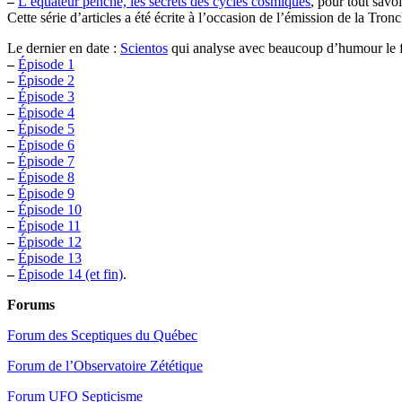
–
L’équateur penché, les secrets des cycles cosmiques
, pour tout savo
Cette série d’articles a été écrite à l’occasion de l’émission de la Tr
Le dernier en date :
Scientos
qui analyse avec beaucoup d’humour le fi
–
Épisode 1
–
Épisode 2
–
Épisode 3
–
Épisode 4
–
Épisode 5
–
Épisode 6
–
Épisode 7
–
Épisode 8
–
Épisode 9
–
Épisode 10
–
Épisode 11
–
Épisode 12
–
Épisode 13
–
Épisode 14 (et fin)
.
Forums
Forum des Sceptiques du Québec
Forum de l’Observatoire Zététique
Forum UFO Septicisme