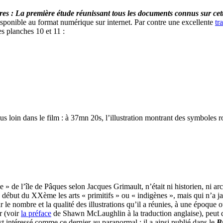
res : La première étude réunissant tous les documents connus sur cett
isponible au format numérique sur internet. Par contre une excellente
tr
s planches 10 et 11 :
loin dans le film : à 37mn 20s, l’illustration montrant des symboles ro
le » de l’île de Pâques selon Jacques Grimault, n’était ni historien, ni 
au début du XXème les arts « primitifs » ou « indigènes », mais qui n’a j
ar le nombre et la qualité des illustrations qu’il a réunies, à une époque 
r (voir
la préface
de Shawn McLaughlin à la traduction anglaise), peut di
est intéressé comme ce dernier au paranormal ; il a ainsi publié dans le
Bu