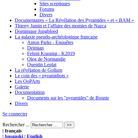
Sites sceptiques
Forums
Divers
Documentaires « La Révélation des Pyramides » et « BAM »
Thierry Jamin et l’affaire des momies de Nazca
Dominique Jongbloed
La galaxie pseudo-archéologique française
Anton Parks - Enquêtes
Deïmian
Fehmi Krasniqi - K2019
Oleg de Normandie
Quentin Leplat
La révélation de Gollum
Le coin des « pyramidiots »
Les OoPArts
Galerie
Documentation
Documents sur les "pyramides" de Bosnie
Divers
Se connecter
Rechercher ...
| français
| bosanski
| English