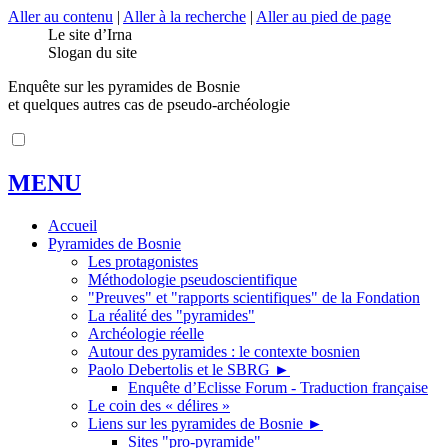
Aller au contenu
|
Aller à la recherche
|
Aller au pied de page
Le site d’Irna
Slogan du site
Enquête sur les pyramides de Bosnie
et quelques autres cas de pseudo-archéologie
MENU
Accueil
Pyramides de Bosnie
Les protagonistes
Méthodologie pseudoscientifique
"Preuves" et "rapports scientifiques" de la Fondation
La réalité des "pyramides"
Archéologie réelle
Autour des pyramides : le contexte bosnien
Paolo Debertolis et le SBRG
►
Enquête d’Eclisse Forum - Traduction française
Le coin des « délires »
Liens sur les pyramides de Bosnie
►
Sites "pro-pyramide"