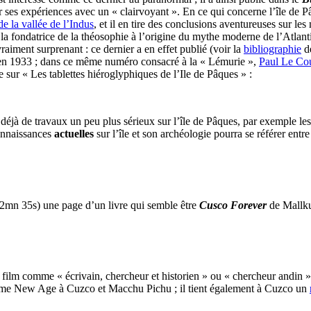
 ses expériences avec un « clairvoyant ». En ce qui concerne l’île de Pâq
e la vallée de l’Indus
, et il en tire des conclusions aventureuses sur l
 la fondatrice de la théosophie à l’origine du mythe moderne de l’Atlanti
iment surprenant : ce dernier a en effet publié (voir la
bibliographie
de
n 1933 ; dans ce même numéro consacré à la « Lémurie »,
Paul Le Co
e sur « Les tablettes hiéroglyphiques de l’Ile de Pâques » :
éjà de travaux un peu plus sérieux sur l’île de Pâques, par exemple le
connaissances
actuelles
sur l’île et son archéologie pourra se référer entre
(42mn 35s) une page d’un livre qui semble être
Cusco Forever
de Mallku
e film comme « écrivain, chercheur et historien » ou « chercheur andin »
isme New Age à Cuzco et Macchu Pichu ; il tient également à Cuzco un