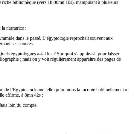
ne riche bibliothèque (vers 1h 00mn 10s), manipulant à plusieurs
la narratrice :
Pyramide dans le passé. L’égyptologie reprochait souvent aux
rnant ses sources.
els égyptologues a-t-il lus ? Sur quoi s’appuie-t-il pour laisser
liographie ; mais on y voit régulièrement apparaître des pages de
re de l’Egypte ancienne telle qu’on nous la raconte habituellement ».
lle affirme, à 8mn 42s :
étais loin du compte.