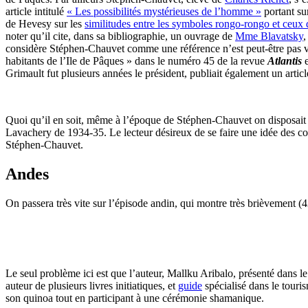
article intitulé
« Les possibilités mystérieuses de l’homme »
portant sur
de Hevesy sur les
similitudes entre les symboles rongo-rongo et ceux d
noter qu’il cite, dans sa bibliographie, un ouvrage de
Mme Blavatsky
,
considère Stéphen-Chauvet comme une référence n’est peut-être pas vra
habitants de l’Ile de Pâques » dans le numéro 45 de la revue
Atlantis
e
Grimault fut plusieurs années le président, publiait également un articl
Quoi qu’il en soit, même à l’époque de Stéphen-Chauvet on disposait d
Lavachery de 1934-35. Le lecteur désireux de se faire une idée des 
Stéphen-Chauvet.
Andes
On passera très vite sur l’épisode andin, qui montre très brièvement 
Le seul problème ici est que l’auteur, Mallku Aribalo, présenté dans l
auteur de plusieurs livres initiatiques, et
guide
spécialisé dans le tour
son quinoa tout en participant à une cérémonie shamanique.