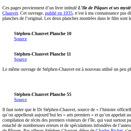
Ces pages proviennent d’un livre intitulé
L’Ile de Pâques et ses mystè
Chauvet
. Cet ouvrage,
publié en 1935
, n’est à ma connaissance pas d
planches de l’original. Les deux planches montrées dans le film sont le
Stéphen-Chauvet Planche 10
Source
Stéphen-Chauvet Planche 11
Source
Le même ouvrage de Stéphen-Chauvet est à nouveau utilisé un peu plus 
Stéphen-Chauvet Planche 55
Source
Il faut noter que le Dr Stéphen-Chauvet, source de « l’histoire officiel
qu’on appellerait aujourd’hui les « arts premiers » et qu’on appelait 
compilation de récits des premiers visiteurs de l’île, qui vaut surtout p
entaché de nombreuses erreurs et de spéculations infondées de l’auteu
de Pâques. Par ailleurs Stéphen-Chauvet, élève de
Charles Richet
, s’