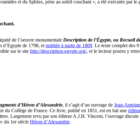
amides et du Sphinx, prise au soleil couchant », a été exécutée par le
uchant.
ntiquité de l’oeuvre monumentale
Description de l’Égypte, ou Recueil de
ion d’Egypte de 1798, et
publiée à partir de 1809
. Le texte complet des 
ible sur le site
http://description-egypte.org/
, et le lecteur pourra y retr
 fragments d’Héron d’Alexandrie
, il s’agit d’un ouvrage de
Jean-Antoine
e du Collège de France. Ce livre, publié en 1851, est en fait une
éditi
res. Largement revu par son éditeur A.J.H. Vincent, l’ouvrage discute l
c du 1er siècle
Héron d’Alexandrie
.