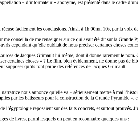
on appellation « d’informateur » anonyme, est présenté dans le cadre d’u
 il récuse facilement les conclusions. Ainsi, à 1h 00mn 10s, par la voix de 
 me conseilla de me renseigner sur ce qui avait été dit sur la Grande 
uvris cependant qu’elle oubliait de nous préciser certaines choses conce
 sources de Jacques Grimault lui-même, dont il donne rarement le nom. Qu
iser certaines choses » ? Le film, bien évidemment, ne donne pas de bib
eut supposer qu’ils font partie des références de Jacques Grimault.
narratrice nous annonce qu’elle va « sérieusement mettre à mal l’histoi
plies par les bâtisseurs pour la construction de la Grande Pyramide », e
de l’égyptologie reposaient sur des faits concrets, et surtout prouvés. J’
es de livres, parmi lesquels on peut en reconnaître quelques uns :