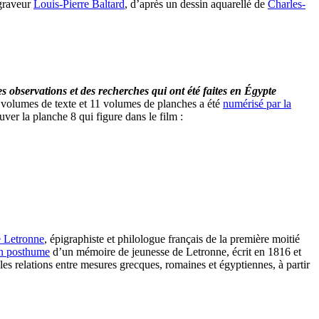
 graveur
Louis-Pierre Baltard
, d’après un dessin aquarellé de
Charles-
s observations et des recherches qui ont été faites en Égypte
9 volumes de texte et 11 volumes de planches a été
numérisé par la
ouver la planche 8 qui figure dans le film :
 Letronne
, épigraphiste et philologue français de la première moitié
on posthume
d’un mémoire de jeunesse de Letronne, écrit en 1816 et
es relations entre mesures grecques, romaines et égyptiennes, à partir