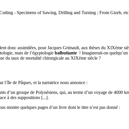
ne Cutting - Specimens of Sawing, Drilling and Turning ; From Gizeh, etc
lent donc assimilées, pour Jacques Grimault, aux thèses du XIXème siècl
ptologie, mais de l’égyptologie
balbutiante
! Imaginerait-on quelqu’un 
se du taux de mortalité chirurgicale au XIXème siècle ?
 l’île de Pâques, et la narratrice nous annonce :
dants d’un groupe de Polynésiens, qui, au terme d’un voyage de 4000 km e
e à des suppositions [...].
nous montre quelques pages d’un livre dont le titre n’est pas donné :