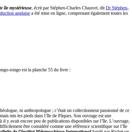
e île mystérieuse
, écrit par Stéphen-Charles Chauvet, dit
Dr Stéphen-
aduction anglaise
a été mise en ligne, comprenant également toutes les
ngo-rongo est la planche 55 du livre :
archéologue, ni anthropologue ; c’était un collectionneur passionné de ce
amais mis les pieds dans l’île de Pâques. Son ouvrage est une
où il y avait encore peu de publications disponibles sur l’île. L’ouvrage,
fficilement être considéré comme une référence scientifique sur l’île
lletin de l’Institut Métapsychique International
fondé par Richet un