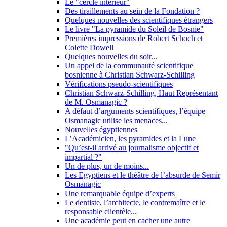
Le "cercle intérieur"
Des tiraillements au sein de la Fondation ?
Quelques nouvelles des scientifiques étrangers
Le livre "La pyramide du Soleil de Bosnie"
Premières impressions de Robert Schoch et
Colette Dowell
Quelques nouvelles du soir...
Un appel de la communauté scientifique
bosnienne à Christian Schwarz-Schilling
Vérifications pseudo-scientifiques
Christian Schwarz-Schilling, Haut Représentant
de M. Osmanagic ?
A défaut d’arguments scientifiques, l’équipe
Osmanagic utilise les menaces...
Nouvelles égyptiennes
L’Académicien, les pyramides et la Lune
"Qu’est-il arrivé au journalisme objectif et
impartial ?"
Un de plus, un de moins...
Les Egyptiens et le théâtre de l’absurde de Semir
Osmanagic
Une remarquable équipe d’experts
Le dentiste, l’architecte, le contremaître et le
responsable clientèle...
Une académie peut en cacher une autre