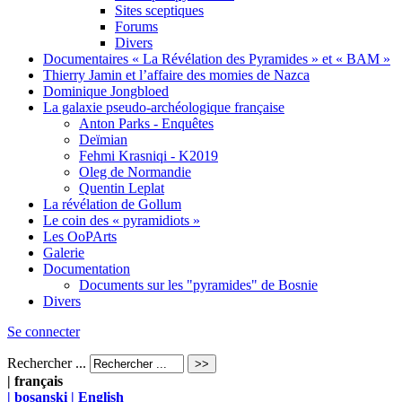
Sites sceptiques
Forums
Divers
Documentaires « La Révélation des Pyramides » et « BAM »
Thierry Jamin et l’affaire des momies de Nazca
Dominique Jongbloed
La galaxie pseudo-archéologique française
Anton Parks - Enquêtes
Deïmian
Fehmi Krasniqi - K2019
Oleg de Normandie
Quentin Leplat
La révélation de Gollum
Le coin des « pyramidiots »
Les OoPArts
Galerie
Documentation
Documents sur les "pyramides" de Bosnie
Divers
Se connecter
Rechercher ...
| français
| bosanski
| English