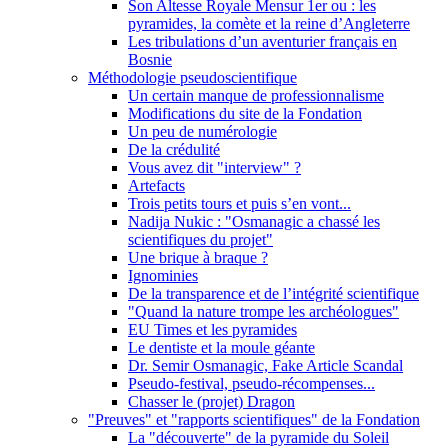
Son Altesse Royale Mensur 1er ou : les
pyramides, la comète et la reine d’Angleterre
Les tribulations d’un aventurier français en
Bosnie
Méthodologie pseudoscientifique
Un certain manque de professionnalisme
Modifications du site de la Fondation
Un peu de numérologie
De la crédulité
Vous avez dit "interview" ?
Artefacts
Trois petits tours et puis s’en vont...
Nadija Nukic : "Osmanagic a chassé les
scientifiques du projet"
Une brique à braque ?
Ignominies
De la transparence et de l’intégrité scientifique
"Quand la nature trompe les archéologues"
EU Times et les pyramides
Le dentiste et la moule géante
Dr. Semir Osmanagic, Fake Article Scandal
Pseudo-festival, pseudo-récompenses...
Chasser le (projet) Dragon
"Preuves" et "rapports scientifiques" de la Fondation
La "découverte" de la pyramide du Soleil