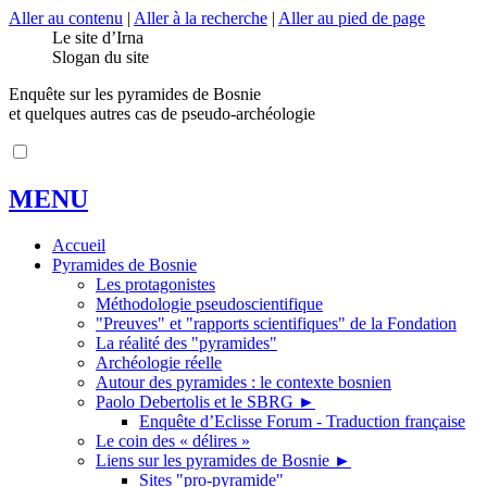
Aller au contenu
|
Aller à la recherche
|
Aller au pied de page
Le site d’Irna
Slogan du site
Enquête sur les pyramides de Bosnie
et quelques autres cas de pseudo-archéologie
MENU
Accueil
Pyramides de Bosnie
Les protagonistes
Méthodologie pseudoscientifique
"Preuves" et "rapports scientifiques" de la Fondation
La réalité des "pyramides"
Archéologie réelle
Autour des pyramides : le contexte bosnien
Paolo Debertolis et le SBRG
►
Enquête d’Eclisse Forum - Traduction française
Le coin des « délires »
Liens sur les pyramides de Bosnie
►
Sites "pro-pyramide"