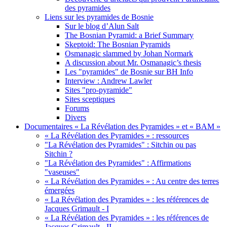
des pyramides
Liens sur les pyramides de Bosnie
Sur le blog d’Alun Salt
The Bosnian Pyramid: a Brief Summary
Skeptoid: The Bosnian Pyramids
Osmanagic slammed by Johan Normark
A discussion about Mr. Osmanagic’s thesis
Les "pyramides" de Bosnie sur BH Info
Interview : Andrew Lawler
Sites "pro-pyramide"
Sites sceptiques
Forums
Divers
Documentaires « La Révélation des Pyramides » et « BAM »
« La Révélation des Pyramides » : ressources
"La Révélation des Pyramides" : Sitchin ou pas
Sitchin ?
"La Révélation des Pyramides" : Affirmations
"vaseuses"
« La Révélation des Pyramides » : Au centre des terres
émergées
« La Révélation des Pyramides » : les références de
Jacques Grimault - I
« La Révélation des Pyramides » : les références de
Jacques Grimault - II