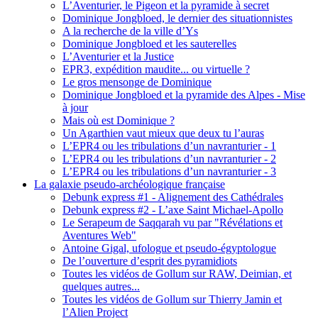
L’Aventurier, le Pigeon et la pyramide à secret
Dominique Jongbloed, le dernier des situationnistes
A la recherche de la ville d’Ys
Dominique Jongbloed et les sauterelles
L’Aventurier et la Justice
EPR3, expédition maudite... ou virtuelle ?
Le gros mensonge de Dominique
Dominique Jongbloed et la pyramide des Alpes - Mise
à jour
Mais où est Dominique ?
Un Agarthien vaut mieux que deux tu l’auras
L’EPR4 ou les tribulations d’un navranturier - 1
L’EPR4 ou les tribulations d’un navranturier - 2
L’EPR4 ou les tribulations d’un navranturier - 3
La galaxie pseudo-archéologique française
Debunk express #1 - Alignement des Cathédrales
Debunk express #2 - L’axe Saint Michael-Apollo
Le Serapeum de Saqqarah vu par "Révélations et
Aventures Web"
Antoine Gigal, ufologue et pseudo-égyptologue
De l’ouverture d’esprit des pyramidiots
Toutes les vidéos de Gollum sur RAW, Deimian, et
quelques autres...
Toutes les vidéos de Gollum sur Thierry Jamin et
l’Alien Project