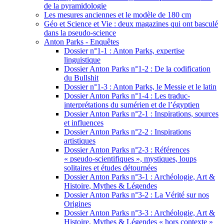
de la pyramidologie
Les mesures anciennes et le modèle de 180 cm
Géo et Science et Vie : deux magazines qui ont basculé
dans la pseudo-science
Anton Parks - Enquêtes
Dossier n°1-1 : Anton Parks, expertise
linguistique
Dossier Anton Parks n°1-2 : De la codification
du Bullshit
Dossier n°1-3 : Anton Parks, le Messie et le latin
Dossier Anton Parks n°1-4 : Les traduc-
interprétations du sumérien et de l’égyptien
Dossier Anton Parks n°2-1 : Inspirations, sources
et influences
Dossier Anton Parks n°2-2 : Inspirations
artistiques
Dossier Anton Parks n°2-3 : Références
« pseudo-scientifiques », mystiques, loups
solitaires et études détournées
Dossier Anton Parks n°3-1 : Archéologie, Art &
Histoire, Mythes & Légendes
Dossier Anton Parks n°3-2 : La Vérité sur nos
Origines
Dossier Anton Parks n°3-3 : Archéologie, Art &
Histoire, Mythes & Légendes « hors contexte »