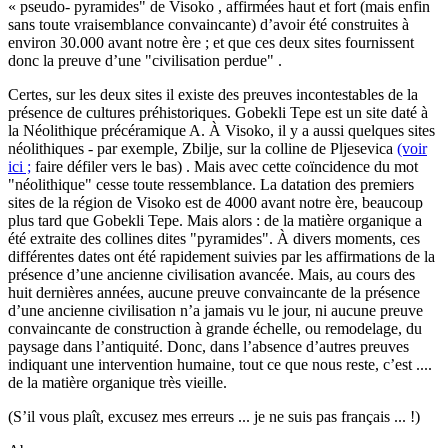
« pseudo- pyramides" de Visoko , affirmées haut et fort (mais enfin
sans toute vraisemblance convaincante) d’avoir été construites à
environ 30.000 avant notre ère ; et que ces deux sites fournissent
donc la preuve d’une "civilisation perdue" .
Certes, sur les deux sites il existe des preuves incontestables de la
présence de cultures préhistoriques. Gobekli Tepe est un site daté à
la Néolithique précéramique A. À Visoko, il y a aussi quelques sites
néolithiques - par exemple, Zbilje, sur la colline de Pljesevica
(voir
ici ;
faire défiler vers le bas) . Mais avec cette coïncidence du mot
"néolithique" cesse toute ressemblance. La datation des premiers
sites de la région de Visoko est de 4000 avant notre ère, beaucoup
plus tard que Gobekli Tepe. Mais alors : de la matière organique a
été extraite des collines dites "pyramides". À divers moments, ces
différentes dates ont été rapidement suivies par les affirmations de la
présence d’une ancienne civilisation avancée. Mais, au cours des
huit dernières années, aucune preuve convaincante de la présence
d’une ancienne civilisation n’a jamais vu le jour, ni aucune preuve
convaincante de construction à grande échelle, ou remodelage, du
paysage dans l’antiquité. Donc, dans l’absence d’autres preuves
indiquant une intervention humaine, tout ce que nous reste, c’est ....
de la matière organique très vieille.
(S’il vous plaît, excusez mes erreurs ... je ne suis pas français ... !)