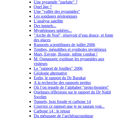
Une pyramide "parfaite" ?
Quel âge ?
Une "vallée des pyramides"
Les sondages géologiques
L’analyse satellite
Des tunnels...
Mystérieuses sphères...
"Arche de Noé", réservoir d’eau douce, et fonte
des glaces
Rapports scientifiques de juillet 2006
Tombes, mégalithes et symboles mystérieux
Mars, Egypte, Bosnie, même combat !
M. Osmanagic explique les pyramides aux
visiteurs
Le "rapport de fouilles" 2006
Géologie alternative
Enfin, le rapport du Dr Barakat
A la recherche des rapports perdus
Où l’on reparle de l’alphabet "proto-bosnien"
Quelques réflexions sur le rapport du Dr Nabil
Swelim
Tunnels, bois fossile et carbone 14
Couvrez ce rapport que je ne saurais voir...
Carbone 14 : le retour
Du mésusage de l’archéoacoustique