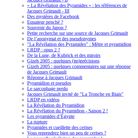
« La Révélation des Pyramides » : les références de
Jacques Grimault - III
Des mystères de Facebook
Equateur penché ?
Souvenir du Japon ?
Petite recherche sur une source de Jacques Grimault
De l’anonymat et des pseudonymes
"La Révélation des Pyramides" : Mètre et pyramidion
LRDP : opus 2 ?
De la Lune, de Kubrick et des miroirs
Gizeh 2005 : quelques (im)précisions
Gizeh 2005 : quelques commentaires sur une réponse
de Jacques Grimault
Réponse à Jacques Grimault
Pyramidion et pseudos
Le sarcophage perdu
Jacques Grimault invité de "La Tronche en Biais"
LRDP en vidéos
La Révélation du Pyramidion
La Révélation du Pyramidion - Saison 2 !
Les pyramides d’Égypte
La rupture
Pyramides et cueillette des cerises
Vous reprendrez bien un peu de cerises ?