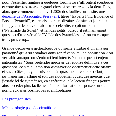
pour l’essentiel limitées à quelques forums où s’affrontent sceptiques
et convaincus sans avoir grand chose à se mettre sous la dent. Puis,
alors que commencent en avril 2006 des fouilles sur le site, une
dépêche de l’Associated Press (en)
, titrée "Experts Find Evidence of
Bosnia Pyramid", est reprise par des dizaines de sites et journaux.
La "pyramide" devient alors une célébrité, reçoit un nom
("Pyramide du Soleil") et fait des petits, puisqu’il est maintenant
question d’une véritable "Vallée des Pyramides" où on en compte
trois, puis cinq...
Grande découverte archéologique du siècle ? Lubie d’un amateur
passionné qui a su entraîner dans son rêve toute une population ? ou
véritable arnaque où s’entremêlent intérêts économiques et enjeux
nationalistes ? Sans prétendre apporter de réponse définitive à ces
questions, ce site a l’ambition d’essayer de documenter cette affaire
et ses à-côtés ; l’ayant suivi de près quasiment depuis le début, j’ai
pu glaner sur l’affaire et son développement quelques aperçus que
j’essaie ici de synthétiser, en espérant que le lecteur français pourra
ainsi accéder plus facilement à une information dispersée sur de
nombreux sites bosniaques et anglophones.
Les protagonistes
Méthodologie pseudoscientifique