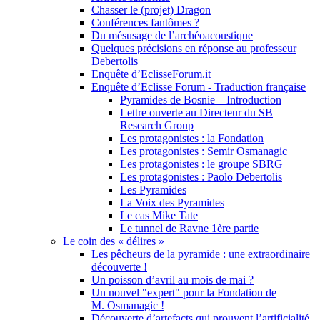
Chasser le (projet) Dragon
Conférences fantômes ?
Du mésusage de l’archéoacoustique
Quelques précisions en réponse au professeur
Debertolis
Enquête d’EclisseForum.it
Enquête d’Eclisse Forum - Traduction française
Pyramides de Bosnie – Introduction
Lettre ouverte au Directeur du SB
Research Group
Les protagonistes : la Fondation
Les protagonistes : Semir Osmanagic
Les protagonistes : le groupe SBRG
Les protagonistes : Paolo Debertolis
Les Pyramides
La Voix des Pyramides
Le cas Mike Tate
Le tunnel de Ravne 1ère partie
Le coin des « délires »
Les pêcheurs de la pyramide : une extraordinaire
découverte !
Un poisson d’avril au mois de mai ?
Un nouvel "expert" pour la Fondation de
M. Osmanagic !
Découverte d’artefacts qui prouvent l’artificialité