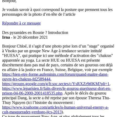
Bonjour,
Je voulais savoir à quoi correspond la posture que prennent tous les
personnages de la photo d’en-tête de l’article
Répondre à ce message
Des pyramides en Bosnie ? Introduction
Irna
- le 20 décembre 2021
Bonjour Chloé, il s’agit d’une photo prise lors d’un "stage" organisé
à Visoko par un groupe New Age à tendance sectaire intitulé
"HUESA", qui pratique ici une méthode d’activation des "chakras"
apparentée au yoga. La secte HUE ou HUESA est présente
discrètement dans pas mal de pays, certains de ses gourous ont déjà
eu affaire à la justice en France, Suisse, Belgique, voir par exemple
https://bien-etre-forme.aufeminin.com/forum/quand-maitre-dang-
ouvre-les-chakras-fd2589444
,
https://groups.google.com/g/fr.soc.sectes/c/YsRXZr9t0KM?pli=1
,
https://www.leparisien.fr/faits-divers/le-gourou-guerisseur-dort-en-
prison-04-06-2000-2001418535.php
. Après le décès du gourou
principal Dang, la secte a été reprise par son épouse Theresa Thu-
Thuy Nguyen (ici l’histoire du mouvement :
https://www.icsahome.com/articles/is-human-universal-energy-a-
cult-masquerader-verdugo-ijcs-2013
).
Ce type de mouvement New Age, et plus globalement tous les