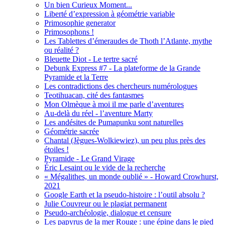
Un bien Curieux Moment...
Liberté d’expression à géométrie variable
Primosophie generator
Primosophons !
Les Tablettes d’émeraudes de Thoth l’Atlante, mythe
ou réalité ?
Bleuette Diot - Le tertre sacré
Debunk Express #7 - La plateforme de la Grande
Pyramide et la Terre
Les contradictions des chercheurs numérologues
Teotihuacan, cité des fantasmes
Mon Olmèque à moi il me parle d’aventures
Au-delà du réel - l’aventure Marty
Les andésites de Pumapunku sont naturelles
Géométrie sacrée
Chantal (Jègues-Wolkiewiez), un peu plus près des
étoiles !
Pyramide - Le Grand Virage
Éric Lesaint ou le vide de la recherche
« Mégalithes, un monde oublié » - Howard Crowhurst,
2021
Google Earth et la pseudo-histoire : l’outil absolu ?
Julie Couvreur ou le plagiat permanent
Pseudo-archéologie, dialogue et censure
Les papyrus de la mer Rouge : une épine dans le pied