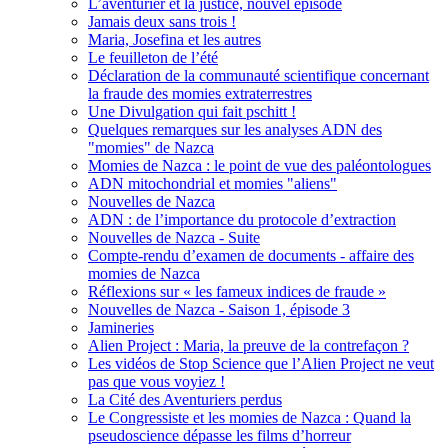
L’aventurier et la justice, nouvel épisode
Jamais deux sans trois !
Maria, Josefina et les autres
Le feuilleton de l’été
Déclaration de la communauté scientifique concernant
la fraude des momies extraterrestres
Une Divulgation qui fait pschitt !
Quelques remarques sur les analyses ADN des
"momies" de Nazca
Momies de Nazca : le point de vue des paléontologues
ADN mitochondrial et momies "aliens"
Nouvelles de Nazca
ADN : de l’importance du protocole d’extraction
Nouvelles de Nazca - Suite
Compte-rendu d’examen de documents - affaire des
momies de Nazca
Réflexions sur « les fameux indices de fraude »
Nouvelles de Nazca - Saison 1, épisode 3
Jamineries
Alien Project : Maria, la preuve de la contrefaçon ?
Les vidéos de Stop Science que l’Alien Project ne veut
pas que vous voyiez !
La Cité des Aventuriers perdus
Le Congressiste et les momies de Nazca : Quand la
pseudoscience dépasse les films d’horreur