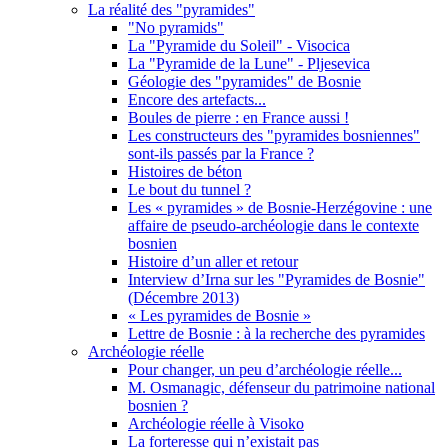
La réalité des "pyramides"
"No pyramids"
La "Pyramide du Soleil" - Visocica
La "Pyramide de la Lune" - Pljesevica
Géologie des "pyramides" de Bosnie
Encore des artefacts...
Boules de pierre : en France aussi !
Les constructeurs des "pyramides bosniennes"
sont-ils passés par la France ?
Histoires de béton
Le bout du tunnel ?
Les « pyramides » de Bosnie-Herzégovine : une
affaire de pseudo-archéologie dans le contexte
bosnien
Histoire d’un aller et retour
Interview d’Irna sur les "Pyramides de Bosnie"
(Décembre 2013)
« Les pyramides de Bosnie »
Lettre de Bosnie : à la recherche des pyramides
Archéologie réelle
Pour changer, un peu d’archéologie réelle...
M. Osmanagic, défenseur du patrimoine national
bosnien ?
Archéologie réelle à Visoko
La forteresse qui n’existait pas