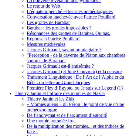
La nouvelle révélation des pyramides !
Le retour de Web
L’équateur penché et les sites archéologiques
Conversation inachevée avec Patrice Pouillard
Les grottes de Barabar
Barabar : les grottes impossibles ?
Résonances des grottes de Barabar. Ou pas.
Réponse à Patrice Pouillard
Mesures médiévales
Jacques Grimault, savant ou plagiaire ?
"Perception - de la caverne de Platon aux chambres
sonores de Barabar"
Jacques Grimault est-il antisémite ?
Jacques Grimault (et Julie Couvreur) et la censure
Traitement Linguistique : De l’Art de l’Alpha et du
Bêta : ou lettre au Grand Jacques
Première Pley d’Égypte, ou Je suis sur Legend (1)
Thierry Jamin et l’affaire des momies de Nazca
Thierry Jamin et les Zitis
« Momies aliens » du Pérou : le point de vue d’une
archéozoologue
De l’anonymat et de l’argument d’autorité
Une momie nommée Irna
De la multiplication des momies... et des indices de
fake !