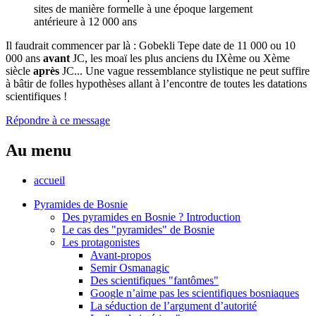
sites de manière formelle à une époque largement
antérieure à 12 000 ans
Il faudrait commencer par là : Gobekli Tepe date de 11 000 ou 10
000 ans
avant
JC, les moaï les plus anciens du IXème ou Xème
siècle
après
JC... Une vague ressemblance stylistique ne peut suffire
à bâtir de folles hypothèses allant à l’encontre de toutes les datations
scientifiques !
Répondre à ce message
Au menu
accueil
Pyramides de Bosnie
Des pyramides en Bosnie ? Introduction
Le cas des "pyramides" de Bosnie
Les protagonistes
Avant-propos
Semir Osmanagic
Des scientifiques "fantômes"
Google n’aime pas les scientifiques bosniaques
La séduction de l’argument d’autorité