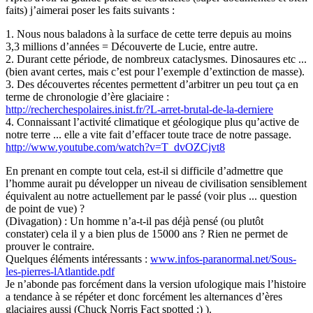
faits) j’aimerai poser les faits suivants :
1. Nous nous baladons à la surface de cette terre depuis au moins
3,3 millions d’années = Découverte de Lucie, entre autre.
2. Durant cette période, de nombreux cataclysmes. Dinosaures etc ...
(bien avant certes, mais c’est pour l’exemple d’extinction de masse).
3. Des découvertes récentes permettent d’arbitrer un peu tout ça en
terme de chronologie d’ère glaciaire :
http://recherchespolaires.inist.fr/?L-arret-brutal-de-la-derniere
4. Connaissant l’activité climatique et géologique plus qu’active de
notre terre ... elle a vite fait d’effacer toute trace de notre passage.
http://www.youtube.com/watch?v=T_dvOZCjvt8
En prenant en compte tout cela, est-il si difficile d’admettre que
l’homme aurait pu développer un niveau de civilisation sensiblement
équivalent au notre actuellement par le passé (voir plus ... question
de point de vue) ?
(Divagation) : Un homme n’a-t-il pas déjà pensé (ou plutôt
constater) cela il y a bien plus de 15000 ans ? Rien ne permet de
prouver le contraire.
Quelques éléments intéressants :
www.infos-paranormal.net/Sous-
les-pierres-lAtlantide.pdf
Je n’abonde pas forcément dans la version ufologique mais l’histoire
a tendance à se répéter et donc forcément les alternances d’ères
glaciaires aussi (Chuck Norris Fact spotted :) ).