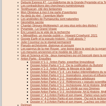
Debunk Express #7 - La plateforme de la Grande Pyramide et la T
Les contradictions des chercheurs numérologues
Teotihuacan, cité des fantasmes
Mon Olmèque à moi il me parle d’aventures
Au-delà du réel - l’aventure Marty
Les andésites de Pumapunku sont naturelles
Géométrie sacrée
Chantal (Jègues-Wolkiewiez), un peu plus près des étoiles !
Pyramide - Le Grand Virage
Éric Lesaint ou le vide de la recherche
« Mégalithes, un monde oublié » - Howard Crowhurst, 2021
Google Earth et la pseudo-histoire : l’outil absolu ?
Julie Couvreur ou le plagiat permanent
Pseudo-archéologie, dialogue et censure
Les papyrus de la mer Rouge : une épine dans le pied de la pyra
Les mesures anciennes et le modèle de 180 cm
Géo et Science et Vie : deux magazines qui ont basculé dans la 
Anton Parks - Enquêtes
Dossier n°1-1 : Anton Parks, expertise linguistique
Dossier Anton Parks n°1-2 : De la codification du Bullshit
Dossier n°1-3 : Anton Parks, le Messie et le latin
Dossier Anton Parks n°1-4 : Les traduc-interprétations du s
Dossier Anton Parks n°2-1 : Inspirations, sources et influen
Dossier Anton Parks n°2-2 : Inspirations artistiques
Dossier Anton Parks n°2-3 : Références « pseudo-scientifiq
Dossier Anton Parks n°3-1 : Archéologie, Art & Histoire, M
Dossier Anton Parks n°3-2 : La Vérité sur nos Origines
Dossier Anton Parks n°3-3 : Archéologie, Art & Histoire, M
Dossier n° 4-1 Anton Parks et son image : Parlez-vous sum
Dossier n° 4-2 Anton Parks et son image : Qui est le lector
Dossier n° 4-3 Anton Parks et son image : Cachez ces infor
Deïmian