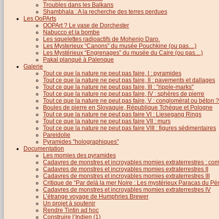
Troubles dans les Balkans
Shambhala : A la recherche des terres perdues
Les OoPArts
OOPArt ? Le vase de Dorchester
Nabucco et la bombe
Les squelettes radioactifs de Mohenjo Daro.
Les Mysterieux “Canons” du musée Pouchkine (ou pas....)
Les Mystérieux “Engrenages” du musée du Caire (ou pas....)
Pakal planqué à Palenque
Galerie
Tout ce que la nature ne peut pas faire, I : pyramides
Tout ce que la nature ne peut pas faire, II : pavements et dallages
Tout ce que la nature ne peut pas faire, III : "ripple-marks"
Tout ce que la nature ne peut pas faire, IV : sphères de pierre
Tout ce que la nature ne peut pas faire, V : conglomérat ou béton ?
Boules de pierre en Slovaquie, République Tchèque et Pologne
Tout ce que la nature ne peut pas faire VI : Liesegang Rings
Tout ce que la nature ne peut pas faire VII : murs
Tout ce que la nature ne peut pas faire VIII : figures sédimentaires
Pareidolie
Pyramides "holographiques"
Documentation
Les momies des pyramides
Cadavres de monstres et incroyables momies extraterrestres : com
Cadavres de monstres et incroyables momies extraterrestres II
Cadavres de monstres et incroyables momies extraterrestres III
Critique de “Par delà la mer Noire : Les mystérieux Paracas du Pé
Cadavres de monstres et incroyables momies extraterrestres IV
L’étrange voyage de Humphries Brewer
Un projet à soutenir
Rendre Tintin ad hoc
Construire l’Indien (1)