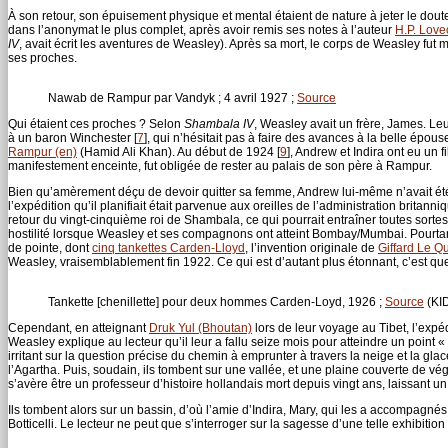
À son retour, son épuisement physique et mental étaient de nature à jeter le doute
dans l’anonymat le plus complet, après avoir remis ses notes à l’auteur
H.P. Lovec
IV
, avait écrit les aventures de Weasley). Après sa mort, le corps de Weasley f
ses proches.
Nawab de Rampur par Vandyk ; 4 avril 1927 ;
Source
Qui étaient ces proches ? Selon
Shambala IV
, Weasley avait un frère, James. Le
à un baron Winchester
[
7
]
, qui n’hésitait pas à faire des avances à la belle épou
Rampur (en)
(Hamid Ali Khan). Au début de 1924
[
9
]
, Andrew et Indira ont eu un f
manifestement enceinte, fut obligée de rester au palais de son père à Rampur.
Bien qu’amèrement déçu de devoir quitter sa femme, Andrew lui-même n’avait été
l’expédition qu’il planifiait était parvenue aux oreilles de l’administration britan
retour du vingt-cinquième roi de Shambala, ce qui pourrait entraîner toutes sorte
hostilité lorsque Weasley et ses compagnons ont atteint Bombay/Mumbai. Pourtant,
de pointe, dont
cinq tankettes Carden-Lloyd
, l’invention originale de
Giffard Le Q
Weasley, vraisemblablement fin 1922. Ce qui est d’autant plus étonnant, c’est q
Tankette [chenillette] pour deux hommes Carden-Loyd, 1926 ;
Source
(KID
Cependant, en atteignant
Druk Yul (Bhoutan)
lors de leur voyage au Tibet, l’expéd
Weasley explique au lecteur qu’il leur a fallu seize mois pour atteindre un point 
irritant sur la question précise du chemin à emprunter à travers la neige et la 
l’Agartha. Puis, soudain, ils tombent sur une vallée, et une plaine couverte de v
s’avère être un professeur d’histoire hollandais mort depuis vingt ans, laissant u
Ils tombent alors sur un bassin, d’où l’amie d’Indira, Mary, qui les a accompa
Botticelli. Le lecteur ne peut que s’interroger sur la sagesse d’une telle exhib