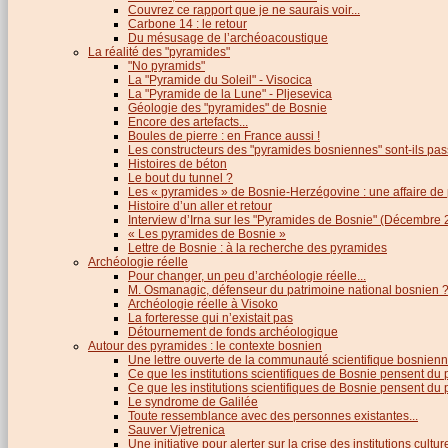
Couvrez ce rapport que je ne saurais voir...
Carbone 14 : le retour
Du mésusage de l’archéoacoustique
La réalité des "pyramides"
"No pyramids"
La "Pyramide du Soleil" - Visocica
La "Pyramide de la Lune" - Pljesevica
Géologie des "pyramides" de Bosnie
Encore des artefacts...
Boules de pierre : en France aussi !
Les constructeurs des "pyramides bosniennes" sont-ils pas
Histoires de béton
Le bout du tunnel ?
Les « pyramides » de Bosnie-Herzégovine : une affaire de
Histoire d’un aller et retour
Interview d’Irna sur les "Pyramides de Bosnie" (Décembre 
« Les pyramides de Bosnie »
Lettre de Bosnie : à la recherche des pyramides
Archéologie réelle
Pour changer, un peu d’archéologie réelle...
M. Osmanagic, défenseur du patrimoine national bosnien 
Archéologie réelle à Visoko
La forteresse qui n’existait pas
Détournement de fonds archéologique
Autour des pyramides : le contexte bosnien
Une lettre ouverte de la communauté scientifique bosnien
Ce que les institutions scientifiques de Bosnie pensent du
Ce que les institutions scientifiques de Bosnie pensent du p
Le syndrome de Galilée
Toute ressemblance avec des personnes existantes...
Sauver Vjetrenica
Une initiative pour alerter sur la crise des institutions cultu