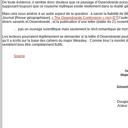
De toute évidence, il semble donc douteux que ce passage d’Ossendowski puisse 
supposant toujours que ce royaume mythique existe réellement dans la réalité g
Mais cela nous amène à un autre aspect de la question : à savoir la fiabilité de
Bê
Journal
[
Revue géographique
],
« The Ossendowski Controversy » (en)
[
27
]
l’aute
divers savants et Ossendowski ; et la publication d’une lettre (datée du 21 novembr
… pas un ouvrage scientifique mais seulement le récit romantique de mon v
Les lecteurs pourraient légitimement se demander si la lettre d’Ossendowski peut
qu’il a écrits sur la base des cahiers du major Weasley... Comme Irna l’a montré da
semblent tous être complètement fictifs.
Source
A
Majo
Décoré 
Douglas
Acteur 