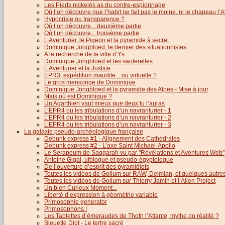
Les Pieds nickelés as du contre-espionnage
Où l’on découvre que l’habit ne fait pas le moine, ni le chapeau l’A
Hypocrisie ou transparence ?
Où l’on découvre... deuxième partie
Où l’on découvre... troisième partie
L’Aventurier, le Pigeon et la pyramide à secret
Dominique Jongbloed, le dernier des situationnistes
A la recherche de la ville d’Ys
Dominique Jongbloed et les sauterelles
L’Aventurier et la Justice
EPR3, expédition maudite... ou virtuelle ?
Le gros mensonge de Dominique
Dominique Jongbloed et la pyramide des Alpes - Mise à jour
Mais où est Dominique ?
Un Agarthien vaut mieux que deux tu l’auras
L’EPR4 ou les tribulations d’un navranturier - 1
L’EPR4 ou les tribulations d’un navranturier - 2
L’EPR4 ou les tribulations d’un navranturier - 3
La galaxie pseudo-archéologique française
Debunk express #1 - Alignement des Cathédrales
Debunk express #2 - L’axe Saint Michael-Apollo
Le Serapeum de Saqqarah vu par "Révélations et Aventures Web"
Antoine Gigal, ufologue et pseudo-égyptologue
De l’ouverture d’esprit des pyramidiots
Toutes les vidéos de Gollum sur RAW, Deimian, et quelques autres.
Toutes les vidéos de Gollum sur Thierry Jamin et l’Alien Project
Un bien Curieux Moment...
Liberté d’expression à géométrie variable
Primosophie generator
Primosophons !
Les Tablettes d’émeraudes de Thoth l’Atlante, mythe ou réalité ?
Bleuette Diot - Le tertre sacré