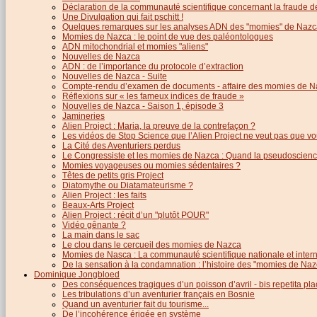
Déclaration de la communauté scientifique concernant la fraude d
Une Divulgation qui fait pschitt !
Quelques remarques sur les analyses ADN des "momies" de Nazc
Momies de Nazca : le point de vue des paléontologues
ADN mitochondrial et momies "aliens"
Nouvelles de Nazca
ADN : de l’importance du protocole d’extraction
Nouvelles de Nazca - Suite
Compte-rendu d’examen de documents - affaire des momies de N
Réflexions sur « les fameux indices de fraude »
Nouvelles de Nazca - Saison 1, épisode 3
Jamineries
Alien Project : Maria, la preuve de la contrefaçon ?
Les vidéos de Stop Science que l’Alien Project ne veut pas que vo
La Cité des Aventuriers perdus
Le Congressiste et les momies de Nazca : Quand la pseudoscience
Momies voyageuses ou momies sédentaires ?
Têtes de petits gris Project
Diatomythe ou Diatamateurisme ?
Alien Project : les faits
Beaux-Arts Project
Alien Project : récit d’un "plutôt POUR"
Vidéo gênante ?
La main dans le sac
Le clou dans le cercueil des momies de Nazca
Momies de Nasca : La communauté scientifique nationale et inter
De la sensation à la condamnation : l’histoire des "momies de Naz
Dominique Jongbloed
Des conséquences tragiques d’un poisson d’avril - bis repetita pla
Les tribulations d’un aventurier français en Bosnie
Quand un aventurier fait du tourisme...
De l’incohérence érigée en système