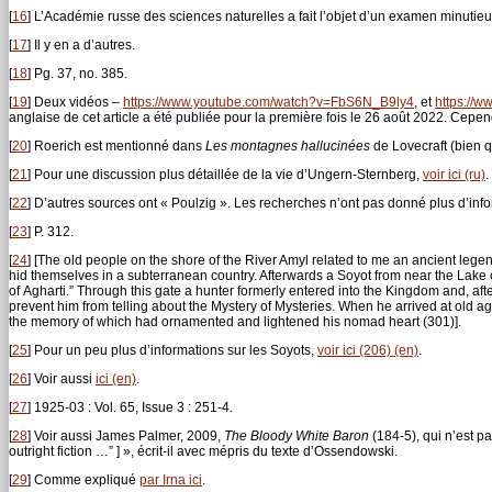
[
16
]
L’Académie russe des sciences naturelles a fait l’objet d’un examen minutie
[
17
]
Il y en a d’autres.
[
18
]
Pg. 37, no. 385.
[
19
]
Deux vidéos –
https://www.youtube.com/watch?v=FbS6N_B9ly4
, et
https://
anglaise de cet article a été publiée pour la première fois le 26 août 2022. Cepend
[
20
]
Roerich est mentionné dans
Les montagnes hallucinées
de Lovecraft (bien q
[
21
]
Pour une discussion plus détaillée de la vie d’Ungern-Sternberg,
voir ici (ru)
.
[
22
]
D’autres sources ont « Poulzig ». Les recherches n’ont pas donné plus d’info
[
23
]
P. 312.
[
24
]
[The old people on the shore of the River Amyl related to me an ancient legen
hid themselves in a subterranean country. Afterwards a Soyot from near the Lak
of Agharti.” Through this gate a hunter formerly entered into the Kingdom and, aft
prevent him from telling about the Mystery of Mysteries. When he arrived at old 
the memory of which had ornamented and lightened his nomad heart (301)].
[
25
]
Pour un peu plus d’informations sur les Soyots,
voir ici (206) (en)
.
[
26
]
Voir aussi
ici (en)
.
[
27
]
1925-03 : Vol. 65, Issue 3 : 251-4.
[
28
]
Voir aussi James Palmer, 2009,
The Bloody White Baron
(184-5), qui n’est p
outright fiction …” ] », écrit-il avec mépris du texte d’Ossendowski.
[
29
]
Comme expliqué
par Irna ici
.