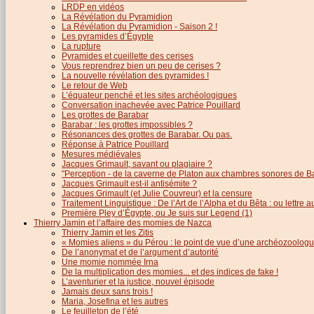
LRDP en vidéos
La Révélation du Pyramidion
La Révélation du Pyramidion - Saison 2 !
Les pyramides d’Égypte
La rupture
Pyramides et cueillette des cerises
Vous reprendrez bien un peu de cerises ?
La nouvelle révélation des pyramides !
Le retour de Web
L’équateur penché et les sites archéologiques
Conversation inachevée avec Patrice Pouillard
Les grottes de Barabar
Barabar : les grottes impossibles ?
Résonances des grottes de Barabar. Ou pas.
Réponse à Patrice Pouillard
Mesures médiévales
Jacques Grimault, savant ou plagiaire ?
"Perception - de la caverne de Platon aux chambres sonores de B
Jacques Grimault est-il antisémite ?
Jacques Grimault (et Julie Couvreur) et la censure
Traitement Linguistique : De l’Art de l’Alpha et du Bêta : ou lettre
Première Pley d’Égypte, ou Je suis sur Legend (1)
Thierry Jamin et l’affaire des momies de Nazca
Thierry Jamin et les Zitis
« Momies aliens » du Pérou : le point de vue d’une archéozoolog
De l’anonymat et de l’argument d’autorité
Une momie nommée Irna
De la multiplication des momies... et des indices de fake !
L’aventurier et la justice, nouvel épisode
Jamais deux sans trois !
Maria, Josefina et les autres
Le feuilleton de l’été