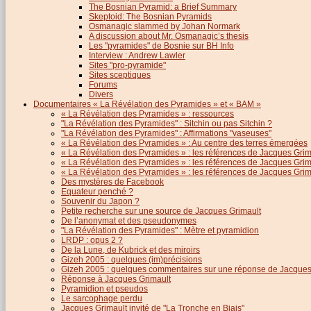
The Bosnian Pyramid: a Brief Summary
Skeptoid: The Bosnian Pyramids
Osmanagic slammed by Johan Normark
A discussion about Mr. Osmanagic’s thesis
Les "pyramides" de Bosnie sur BH Info
Interview : Andrew Lawler
Sites "pro-pyramide"
Sites sceptiques
Forums
Divers
Documentaires « La Révélation des Pyramides » et « BAM »
« La Révélation des Pyramides » : ressources
"La Révélation des Pyramides" : Sitchin ou pas Sitchin ?
"La Révélation des Pyramides" : Affirmations "vaseuses"
« La Révélation des Pyramides » : Au centre des terres émergées
« La Révélation des Pyramides » : les références de Jacques Grima
« La Révélation des Pyramides » : les références de Jacques Grimau
« La Révélation des Pyramides » : les références de Jacques Grimau
Des mystères de Facebook
Equateur penché ?
Souvenir du Japon ?
Petite recherche sur une source de Jacques Grimault
De l’anonymat et des pseudonymes
"La Révélation des Pyramides" : Mètre et pyramidion
LRDP : opus 2 ?
De la Lune, de Kubrick et des miroirs
Gizeh 2005 : quelques (im)précisions
Gizeh 2005 : quelques commentaires sur une réponse de Jacques
Réponse à Jacques Grimault
Pyramidion et pseudos
Le sarcophage perdu
Jacques Grimault invité de "La Tronche en Biais"