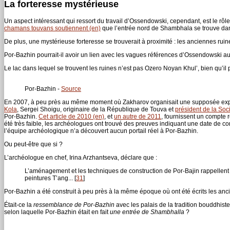
La forteresse mystérieuse
Un aspect intéressant qui ressort du travail d’Ossendowski, cependant, est le r
chamans touvans soutiennent (en)
que l’entrée nord de Shambhala se trouve da
De plus, une mystérieuse forteresse se trouverait à proximité : les anciennes rui
Por-Bazhin pourrait-il avoir un lien avec les vagues références d’Ossendowski a
Le lac dans lequel se trouvent les ruines n’est pas Ozero Noyan Khul’, bien qu’il 
Por-Bazhin -
Source
En 2007, à peu près au même moment où Zakharov organisait une supposée expé
Kola
, Sergei Shoigu, originaire de la République de Touva et
président de la Soc
Por-Bazhin.
Cet article de 2010 (en)
, et
un autre de 2011
, fournissent un compte r
été très faible, les archéologues ont trouvé des preuves indiquant une date de co
l’équipe archéologique n’a découvert aucun portail réel à Por-Bazhin.
Ou peut-être que si ?
L’archéologue en chef, Irina Arzhantseva, déclare que :
L’aménagement et les techniques de construction de Por-Bajin rappellent é
peintures T’ang...
[
31
]
Por-Bazhin a été construit à peu près à la même époque où ont été écrits les an
Était-ce la
ressemblance de Por-Bazhin
avec les palais de la tradition bouddhist
selon laquelle Por-Bazhin était en fait
une entrée de Shambhalla
?