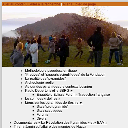
Aller au contenu
|
Aller à la recherche
|
Aller au pied de page
Méthodologie pseudoscientifique
"Preuves" et "rapports scientifiques" de la Fondation
La réalité des "pyramides"
Archéologie réelle
Autour des pyramides : le contexte bosnien
Paolo Debertolis et le SBRG
►
Enquête d’Eclisse Forum - Traduction française
Le coin des « délires »
Liens sur les pyramides de Bosnie
►
Sites "pro-pyramide"
Sites sceptiques
Forums
Divers
Documentaires « La Révélation des Pyramides » et « BAM »
Thierry Jamin et l’affaire des momies de Nazca