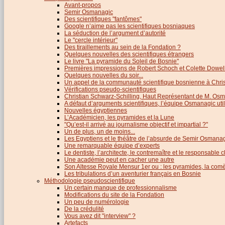
Avant-propos
Semir Osmanagic
Des scientifiques "fantômes"
Google n’aime pas les scientifiques bosniaques
La séduction de l’argument d’autorité
Le "cercle intérieur"
Des tiraillements au sein de la Fondation ?
Quelques nouvelles des scientifiques étrangers
Le livre "La pyramide du Soleil de Bosnie"
Premières impressions de Robert Schoch et Colette Dowel
Quelques nouvelles du soir...
Un appel de la communauté scientifique bosnienne à Chris
Vérifications pseudo-scientifiques
Christian Schwarz-Schilling, Haut Représentant de M. Os
A défaut d’arguments scientifiques, l’équipe Osmanagic util
Nouvelles égyptiennes
L’Académicien, les pyramides et la Lune
"Qu’est-il arrivé au journalisme objectif et impartial ?"
Un de plus, un de moins...
Les Egyptiens et le théâtre de l’absurde de Semir Osmana
Une remarquable équipe d’experts
Le dentiste, l’architecte, le contremaître et le responsable cl
Une académie peut en cacher une autre
Son Altesse Royale Mensur 1er ou : les pyramides, la comèt
Les tribulations d’un aventurier français en Bosnie
Méthodologie pseudoscientifique
Un certain manque de professionnalisme
Modifications du site de la Fondation
Un peu de numérologie
De la crédulité
Vous avez dit "interview" ?
Artefacts