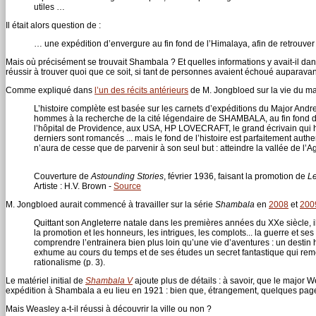
utiles …
Il était alors question de :
… une expédition d’envergure au fin fond de l’Himalaya, afin de retrouve
Mais où précisément se trouvait Shambala ? Et quelles informations y avait-il dans
réussir à trouver quoi que ce soit, si tant de personnes avaient échoué aupara
Comme expliqué dans
l’un des récits antérieurs
de M. Jongbloed sur la vie du ma
L’histoire complète est basée sur les carnets d’expéditions du Major And
hommes à la recherche de la cité légendaire de SHAMBALA, au fin fond de 
l’hôpital de Providence, aux USA, HP LOVECRAFT, le grand écrivain qui h
derniers sont romancés ... mais le fond de l’histoire est parfaitement authen
n’aura de cesse que de parvenir à son seul but : atteindre la vallée de l’Ag
Couverture de
Astounding Stories
, février 1936, faisant la promotion de
Le
Artiste : H.V. Brown -
Source
M. Jongbloed aurait commencé à travailler sur la série
Shambala
en
2008
et
200
Quittant son Angleterre natale dans les premières années du XXe siècle, il
la promotion et les honneurs, les intrigues, les complots... la guerre et ses 
comprendre l’entrainera bien plus loin qu’une vie d’aventures : un destin 
exhume au cours du temps et de ses études un secret fantastique qui remet
rationalisme (p. 3).
Le matériel initial de
Shambala V
ajoute plus de détails : à savoir, que le major 
expédition à Shambala a eu lieu en 1921 : bien que, étrangement, quelques page
Mais Weasley a-t-il réussi à découvrir la ville ou non ?