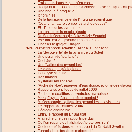
Trois petits tours et puis s’en vont...
Nadija Nukic : "Osmanagic a chassé les scientifiques du pr
Une brique à braque ?
Ignominies
De la transparence et de l’intégrité scientifique
"Quand la nature trompe les archéologues"
EU Times et les pyramides
Le dentiste et la moule géante
Dr. Semir Osmanagic, Fake Article Scandal
Pseudo-festival, pseudo-récompenses...
Chasser le (projet) Dragon
"Preuves" et "rapports scientifiques" de la Fondation
La "découverte" de la pyramide du Soleil
Une pyramide "parfaite" ?
Quel âge ?
Une "vallée des pyramides"
Les sondages géologiques
L’analyse satellite
Des tunnels...
Mystérieuses sphères...
"Arche de Noé", réservoir d’eau douce, et fonte des glaces
Rapports scientifiques de juillet 2006
Tombes, mégalithes et symboles mystérieux
Mars, Egypte, Bosnie, même combat !
M. Osmanagic explique les pyramides aux visiteurs
Le "rapport de fouilles" 2006
Géologie alternative
Enfin, le rapport du Dr Barakat
A la recherche des rapports perdus
Où l’on reparle de l’alphabet "proto-bosnien"
Quelques réflexions sur le rapport du Dr Nabil Swelim
Tunnels, bois fossile et carbone 14