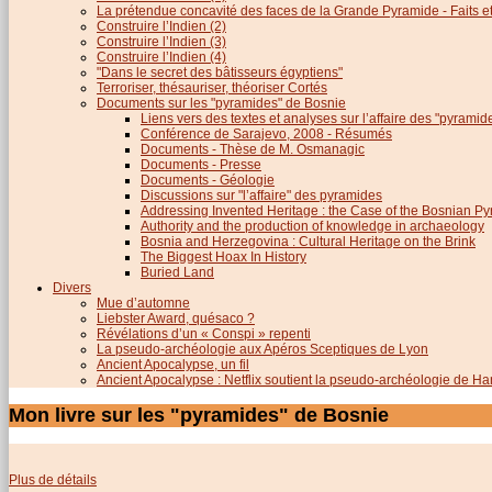
La prétendue concavité des faces de la Grande Pyramide - Faits et 
Construire l’Indien (2)
Construire l’Indien (3)
Construire l’Indien (4)
"Dans le secret des bâtisseurs égyptiens"
Terroriser, thésauriser, théoriser Cortés
Documents sur les "pyramides" de Bosnie
Liens vers des textes et analyses sur l’affaire des "pyrami
Conférence de Sarajevo, 2008 - Résumés
Documents - Thèse de M. Osmanagic
Documents - Presse
Documents - Géologie
Discussions sur "l’affaire" des pyramides
Addressing Invented Heritage : the Case of the Bosnian P
Authority and the production of knowledge in archaeology
Bosnia and Herzegovina : Cultural Heritage on the Brink
The Biggest Hoax In History
Buried Land
Divers
Mue d’automne
Liebster Award, quésaco ?
Révélations d’un « Conspi » repenti
La pseudo-archéologie aux Apéros Sceptiques de Lyon
Ancient Apocalypse, un fil
Ancient Apocalypse : Netflix soutient la pseudo-archéologie de H
Mon livre sur les "pyramides" de Bosnie
Plus de détails