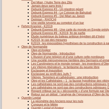
Deï Mian, l’Autre Terre des Zitis
Jamais deux sans trois !
Debunk Express #3 - Un plastron géant
Debunk Express #4 - Le Colosse de Bahubali
Debunk Express #5 - Deï Mian au Japon
Deïmian - RAQCHI
Une vieille ivrogne au comptoir d’un bar
Fehmi Krasniqi - K2019
Debunk Express #8 - Une carte du monde en Egypte prédy
Debunk Express #9 - K2019, fin de partie
Étude numérique du bateau antique égyptien dit d’Inéni
K2019, le cas des mesures
K2019 : les impossibles hypothèses de la construction à par
Oleg de Normandie
Oleg et Angkor
Oleg de Normandie - Introduction
L’illusion d’une religion et d’une culture celto-nordiques
Une société mérovingienne héritière des Germains et en
Les Carolingiens et le monde romain : les inventions d’O
Les Vikings libérateurs : le fantasme du peuple libre
Esclavage et Inquisition
Esclavage au profit des Juifs ?
Vikings, Templiers et cathédrales : une introduction
Oleg et les Cathédrales – 1 : la fausse hypothèse des viki
Les cathédrales ne sont pas des constructions odiniques (
Les cathédrales ne sont pas des constructions odiniques (
Regard critique sur la « découverte » d’une formule par 
Retour sur un débat : l’analyse de l’ignorance d’Oleg de 
Quentin Leplat
La géométrie des Anciens pour les nuls
Conques et le Mètre
Quentin Leplat et Angkor