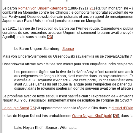
Le baron
Roman von Ungern-Sternberg
(1886-1921)
[
21
]
était un monarchiste – 
combattit en Mongolie contre les Chinois ; le comportement brutal et violent de v
par Ferdynand Ossendowski, écrivain polonais et ancien agent de renseigneme
Japon et aux États-Unis, et n’est jamais retourné en Mongolie.
En 1921, l’année de l’exécution du baron par l’Armée rouge, Ossendowski publi
certaines de ses rencontres avec von Ungern, et comment le baron avait envoyé d
Agarthi] ; mais sans succès
[
23
]
.
Le Baron Ungern-Sternberg -
Source
Mais von Ungern-Sternberg ou Ossendowski savaient-ils où se trouvait Agarthi ?
Ossendowski affirme avoir fait de son mieux pour s’en enquérir auprès des personn
Les personnes âgées sur la rive de la rivière Amyl m’ont raconté une anc
aux exigences de Jenghiz Khan, s’est cachée dans un pays souterrain. En
d’entrée au « Royaume d’Agharti ». Par cette porte, un chasseur était ent
avait vu. Les Lamas lui ont coupé la langue pour l’empêcher de parler du My
disparut dans le royaume souterrain dont le souvenir avait orné et allég
Le problème avec ce texte est qu’il n’est pas très clair : l’expression de « enviro
Nogan Kul ? ou s’agissait-il simplement d’une description de l’origine du Soyot ?
Le peuple Soyot
[
25
]
vit apparemment dans la région d’Oka dans le
district d’Oki
Le lac de Nogan Kul est très probablement
Ozero Noyan-Khol’ (ceb)
[
26
]
, dans l
Lake Noyan-Khöl’- Source : Wikimapia