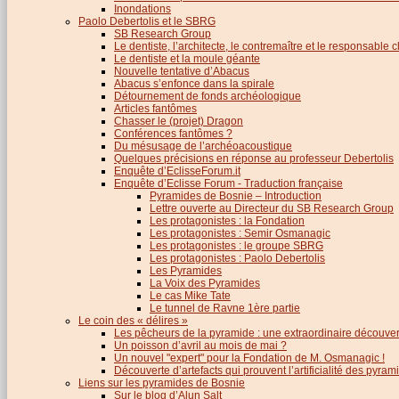
Inondations
Paolo Debertolis et le SBRG
SB Research Group
Le dentiste, l’architecte, le contremaître et le responsable cl
Le dentiste et la moule géante
Nouvelle tentative d’Abacus
Abacus s’enfonce dans la spirale
Détournement de fonds archéologique
Articles fantômes
Chasser le (projet) Dragon
Conférences fantômes ?
Du mésusage de l’archéoacoustique
Quelques précisions en réponse au professeur Debertolis
Enquête d’EclisseForum.it
Enquête d’Eclisse Forum - Traduction française
Pyramides de Bosnie – Introduction
Lettre ouverte au Directeur du SB Research Group
Les protagonistes : la Fondation
Les protagonistes : Semir Osmanagic
Les protagonistes : le groupe SBRG
Les protagonistes : Paolo Debertolis
Les Pyramides
La Voix des Pyramides
Le cas Mike Tate
Le tunnel de Ravne 1ère partie
Le coin des « délires »
Les pêcheurs de la pyramide : une extraordinaire découver
Un poisson d’avril au mois de mai ?
Un nouvel "expert" pour la Fondation de M. Osmanagic !
Découverte d’artefacts qui prouvent l’artificialité des pyram
Liens sur les pyramides de Bosnie
Sur le blog d’Alun Salt