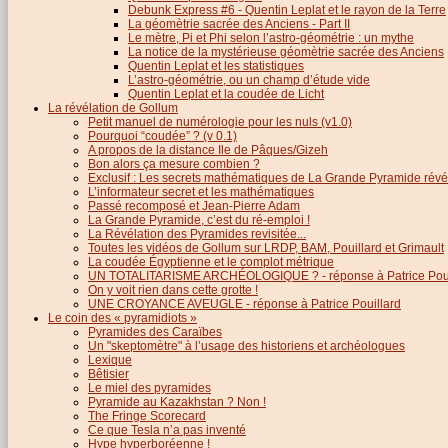
Debunk Express #6 - Quentin Leplat et le rayon de la Terre
La géomètrie sacrée des Anciens - Part II
Le mètre, Pi et Phi selon l’astro-géométrie : un mythe
La notice de la mystérieuse géomètrie sacrée des Anciens
Quentin Leplat et les statistiques
L’astro-géométrie, ou un champ d’étude vide
Quentin Leplat et la coudée de Licht
La révélation de Gollum
Petit manuel de numérologie pour les nuls (v1.0)
Pourquoi “coudée” ? (v 0.1)
A propos de la distance Ile de Pâques/Gizeh
Bon alors ça mesure combien ?
Exclusif : Les secrets mathématiques de La Grande Pyramide révél
L’informateur secret et les mathématiques
Passé recomposé et Jean-Pierre Adam
La Grande Pyramide, c’est du ré-emploi !
La Révélation des Pyramides revisitée...
Toutes les vidéos de Gollum sur LRDP, BAM, Pouillard et Grimault
La coudée Égyptienne et le complot métrique
UN TOTALITARISME ARCHÉOLOGIQUE ? - réponse à Patrice Poui
On y voit rien dans cette grotte !
UNE CROYANCE AVEUGLE - réponse à Patrice Pouillard
Le coin des « pyramidiots »
Pyramides des Caraïbes
Un "skeptomètre" à l’usage des historiens et archéologues
Lexique
Bêtisier
Le miel des pyramides
Pyramide au Kazakhstan ? Non !
The Fringe Scorecard
Ce que Tesla n’a pas inventé
Hype hyperboréenne !