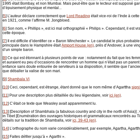
1995 était Bombay, et non Mumbai. Mais peut-être que le lecteur est supposé garde
d’épuisement physique et mental...
[
5
]
L’auteur déclare correctement que
Lord Reading
était vice-roi de l’Inde à c
en 1921, comme l’affirme M. Jongbloed.
[
6
]
Son nom, « Phillips », est ici mal orthographié « Philips ». Cependant, il est
cette époque.
[
7
]
Il est difficile d’identifier ce « Baron Winchester ». Le candidat le plus probab
principale dans le Hampshire était
Amport House (en)
, près d’Andover, à une vi
d’un simple baron.
[
8
]
Ce qui est étonnant à plusieurs points de vue : notamment du fait que les 
et auraient eu peu d’occasions de rencontrer un homme qui n’était pas un parent
enfance sans doute entourée de serviteurs à sa disposition, il semble que l’anc
que déballer la valise de son mari.
[
9
]
Shambala VI
.
[
10
]
Ceci, cependant, est étrange, étant donné que le nom même d’Agarttha
signi
[
11
]
Pour une description plus détaillée du lieu légendaire, voir
ici (en)
.
[
12
]
C’était ce texte que Weasley avait apparemment lu.
[
13
]
[Description of Shambhala (a fabulous country and city in the north of Asia)]
in Tibet [Enumération des ouvrages historiques et grammaticaux rencontrés au Ti
détails sur la tradition de Shamballa, voir
ici, 39-43 (en)
.
[
14
]
L’orthographe du nom varie considérablement, par exemple, Agartha, Agartth
[
15
]
Faites défiler jusqu’à « Agarthi ».