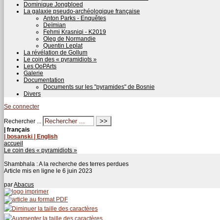
Dominique Jongbloed
La galaxie pseudo-archéologique française
Anton Parks - Enquêtes
Deïmian
Fehmi Krasniqi - K2019
Oleg de Normandie
Quentin Leplat
La révélation de Gollum
Le coin des « pyramidiots »
Les OoPArts
Galerie
Documentation
Documents sur les "pyramides" de Bosnie
Divers
Se connecter
Rechercher ...
| français
| bosanski
| English
accueil
Le coin des « pyramidiots »
Shambhala : A la recherche des terres perdues
Article mis en ligne le
6 juin 2023
par
Abacus