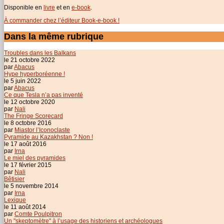
Disponible en
livre
et en
e-book
.
À commander chez l’éditeur Book-e-book !
Dans la même rubrique
Troubles dans les Balkans
le 21 octobre 2022
par
Abacus
Hype hyperboréenne !
le 5 juin 2022
par
Abacus
Ce que Tesla n’a pas inventé
le 12 octobre 2020
par
Nali
The Fringe Scorecard
le 8 octobre 2016
par
Miastor l’Iconoclaste
Pyramide au Kazakhstan ? Non !
le 17 août 2016
par
Irna
Le miel des pyramides
le 17 février 2015
par
Nali
Bêtisier
le 5 novembre 2014
par
Irna
Lexique
le 11 août 2014
par
Comte Poulpitron
Un "skeptomètre" à l’usage des historiens et archéologues