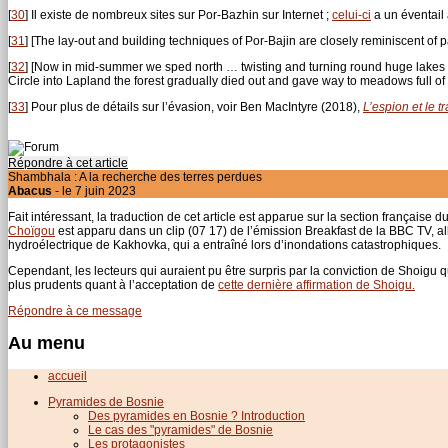
[
30
]
Il existe de nombreux sites sur Por-Bazhin sur Internet ;
celui-ci
a un éventail
[
31
]
[The lay-out and building techniques of Por-Bajin are closely reminiscent of p
[
32
]
[Now in mid-summer we sped north … twisting and turning round huge lakes t
Circle into Lapland the forest gradually died out and gave way to meadows full of
[
33
]
Pour plus de détails sur l’évasion, voir Ben MacIntyre (2018),
L’espion et le tr
Répondre à cet article
Shambhala : A la recherche des terres perdues
Abacus
- le 7 juin 2023
Fait intéressant, la traduction de cet article est apparue sur la section française
Choïgou
est apparu dans un clip (07 17) de l’émission Breakfast de la BBC TV, al
hydroélectrique de Kakhovka, qui a entraîné lors d’inondations catastrophiques.
Cependant, les lecteurs qui auraient pu être surpris par la conviction de Shoigu q
plus prudents quant à l’acceptation de
cette dernière affirmation de Shoigu.
Répondre à ce message
Au menu
accueil
Pyramides de Bosnie
Des pyramides en Bosnie ? Introduction
Le cas des "pyramides" de Bosnie
Les protagonistes