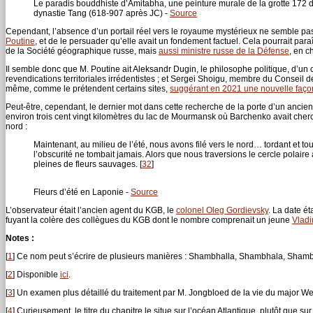
Le paradis bouddhiste d’Amitabha, une peinture murale de la grotte 172
dynastie Tang (618-907 après JC) -
Source
Cependant, l’absence d’un portail réel vers le royaume mystérieux ne semble pa
Poutine
, et de le persuader qu’elle avait un fondement factuel. Cela pourrait par
de la Société géographique russe, mais
aussi ministre russe de la Défense
, en c
Il semble donc que M. Poutine ait Aleksandr Dugin, le philosophe politique, d’un 
revendications territoriales irrédentistes ; et Sergei Shoigu, membre du Conseil d
même, comme le prétendent certains sites,
suggérant en 2021 une nouvelle façon
Peut-être, cependant, le dernier mot dans cette recherche de la porte d’un ancien 
environ trois cent vingt kilomètres du lac de Mourmansk où Barchenko avait cher
nord :
Maintenant, au milieu de l’été, nous avons filé vers le nord… tordant et 
l’obscurité ne tombait jamais. Alors que nous traversions le cercle polaire 
pleines de fleurs sauvages.
[
32
]
Fleurs d’été en Laponie -
Source
L’observateur était l’ancien agent du KGB, le
colonel Oleg Gordievsky
. La date ét
fuyant la colère des collègues du KGB dont le nombre comprenait un jeune
Vladi
Notes :
[
1
]
Ce nom peut s’écrire de plusieurs manières : Shambhalla, Shambhala, Shamba
[
2
]
Disponible
ici
.
[
3
]
Un examen plus détaillé du traitement par M. Jongbloed de la vie du major W
[
4
]
Curieusement, le titre du chapitre le situe sur l’océan Atlantique, plutôt que su