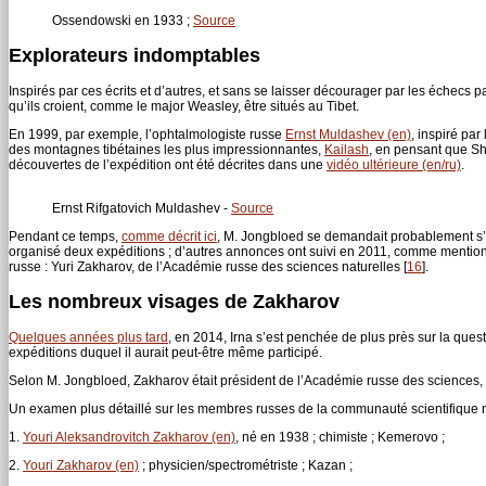
Ossendowski en 1933 ;
Source
Explorateurs indomptables
Inspirés par ces écrits et d’autres, et sans se laisser décourager par les échec
qu’ils croient, comme le major Weasley, être situés au Tibet.
En 1999, par exemple, l’ophtalmologiste russe
Ernst Muldashev (en)
, inspiré pa
des montagnes tibétaines les plus impressionnantes,
Kailash
, en pensant que S
découvertes de l’expédition ont été décrites dans une
vidéo ultérieure (en/ru)
.
Ernst Rifgatovich Muldashev -
Source
Pendant ce temps,
comme décrit ici
, M. Jongbloed se demandait probablement s’i
organisé deux expéditions ; d’autres annonces ont suivi en 2011, comme mentionn
russe : Yuri Zakharov, de l’Académie russe des sciences naturelles
[
16
]
.
Les nombreux visages de Zakharov
Quelques années plus tard
, en 2014, Irna s’est penchée de plus près sur la quest
expéditions duquel il aurait peut-être même participé.
Selon M. Jongbloed, Zakharov était président de l’Académie russe des sciences, 
Un examen plus détaillé sur les membres russes de la communauté scientifique 
1.
Youri Aleksandrovitch Zakharov (en)
, né en 1938 ; chimiste ; Kemerovo ;
2.
Youri Zakharov (en)
; physicien/spectrométriste ; Kazan ;