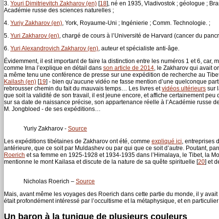
3.
Youri Dimitrievitch Zakharov (en)
[
18
]
, né en 1935, Vladivostok ; géologue ; B
Académie russe des sciences naturelles ;
4.
Yuriy Zakharov (en)
, York, Royaume-Uni ; Ingénierie ; Comm. Technologie. ;
5.
Yuri Zakharov (en)
, chargé de cours à l’Université de Harvard (cancer du pancr
6.
Yuri Alexandrovich Zakharov (en)
, auteur et spécialiste anti-âge.
Évidemment, il est important de faire la distinction entre les numéros 1 et 6, car
comme Irna l’explique en détail dans
son article de 2014
, le Zakharov qui avait o
a même tenu une conférence de presse sur une expédition de recherche au Tib
Kailash (en)
[
19
]
- bien qu’aucune vidéo ne fasse mention d’une quelconque parti
rebrousser chemin du fait du mauvais temps… Les livres et
vidéos ultérieurs
sur l
que soit la validité de son travail, il est jeune encore, et affiche certainement 
sur sa date de naissance précise, son appartenance réelle à l’Académie russe des
M. Jongbloed - de ses expéditions…
Yuriy Zakharov -
Source
Les expéditions tibétaines de Zakharov ont été, comme
expliqué ici
, entreprises
antérieure, que ce soit par Muldashev ou par qui que ce soit d’autre. Poutant, p
Roerich
et sa femme en 1925-1928 et 1934-1935 dans l’Himalaya, le Tibet, la Mon
mentionne le mont Kailasa et discute de la nature de sa quête spirituelle
[
20
]
et d
Nicholas Roerich –
Source
Mais, avant même les voyages des Roerich dans cette partie du monde, il y avait e
était profondément intéressé par l’occultisme et la métaphysique, et en particuli
Un baron à la tunique de plusieurs couleurs