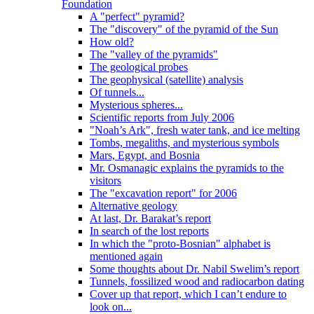
Foundation
A "perfect" pyramid?
The "discovery" of the pyramid of the Sun
How old?
The "valley of the pyramids"
The geological probes
The geophysical (satellite) analysis
Of tunnels...
Mysterious spheres...
Scientific reports from July 2006
"Noah’s Ark", fresh water tank, and ice melting
Tombs, megaliths, and mysterious symbols
Mars, Egypt, and Bosnia
Mr. Osmanagic explains the pyramids to the
visitors
The "excavation report" for 2006
Alternative geology
At last, Dr. Barakat’s report
In search of the lost reports
In which the "proto-Bosnian" alphabet is
mentioned again
Some thoughts about Dr. Nabil Swelim’s report
Tunnels, fossilized wood and radiocarbon dating
Cover up that report, which I can’t endure to
look on...