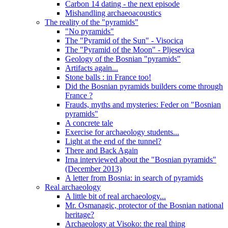
Carbon 14 dating - the next episode
Mishandling archaeoacoustics
The reality of the "pyramids"
"No pyramids"
The "Pyramid of the Sun" - Visocica
The "Pyramid of the Moon" - Pljesevica
Geology of the Bosnian "pyramids"
Artifacts again...
Stone balls : in France too!
Did the Bosnian pyramids builders come through
France ?
Frauds, myths and mysteries: Feder on "Bosnian
pyramids"
A concrete tale
Exercise for archaeology students...
Light at the end of the tunnel?
There and Back Again
Irna interviewed about the "Bosnian pyramids"
(December 2013)
A letter from Bosnia: in search of pyramids
Real archaeology
A little bit of real archaeology...
Mr. Osmanagic, protector of the Bosnian national
heritage?
Archaeology at Visoko: the real thing