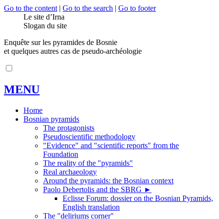
Go to the content
|
Go to the search
|
Go to footer
Le site d’Irna
Slogan du site
Enquête sur les pyramides de Bosnie
et quelques autres cas de pseudo-archéologie
MENU
Home
Bosnian pyramids
The protagonists
Pseudoscientific methodology
"Evidence" and "scientific reports" from the
Foundation
The reality of the "pyramids"
Real archaeology
Around the pyramids: the Bosnian context
Paolo Debertolis and the SBRG
►
Eclisse Forum: dossier on the Bosnian Pyramids,
English translation
The "deliriums corner"