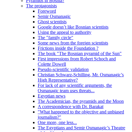
Pyramids in Bosnia?
The protagonists
Foreword
Semir Osmanagic
Ghost scientists
Google doesn’t like Bosnian scientists
Using the appeal to authority
The "family circle"
Some news from the foreign scientists
Frictions inside the Foundation ?
The book "The Bosnian pyramid of the Sun"
First impressions from Robert Schoch and
Colette Dowell
Pseudo-scientific validation
Christian Schwarz-Schilling, Mr. Osmanagic’s
High Representative?
For lack of any scientific arguments, the
Osmanagic team uses threats...
Egyptian news
The Academician, the pyramids and the Moon
A correspondence with Dr. Barakat
"What happened to the objective and unbiased
journalism?"
One more, one less...
The Egyptians and Semir Osmanagic’s Theatre