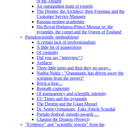
of the Absurd
An outstanding team of experts
The Dentist, the Architect, their Foreman and the
Customer Service Manager
Russian nesting academies
His Royal Highness Prince Mensur or: the
pyramids, the comet and the Queen of England
Pseudoscientific methodology
A certain lack of professionalism
A little bit of numerology
Of credulity
Did you say "interview"?
Artifacts
Three little turns and then they go away...
Nadija Nukic : "Osmanagic has driven away the
scientists from the project"
Brick-a-brac...
Beneath contempt
Of transparency and scientific integrity
EU Times and the pyramids
The Dentist and the Giant Mussel
Dr. Semir Osmanagic, Fake Article Scandal
Pseudo-festival, pseudo-awards …
Chasing the Dragon (Project)
"Evidence" and "scientific reports" from the