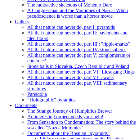
The radioactive skeletons of Mohenjo Daro.
A Congressman and the Mummies of Nasca: When
pseudoscience is worse than a horror movie
Gallery
All that nature can never do, part I: pyramids
All that nature can never do, part II: pavements and
tiled floors
All that nature can never do, part III : "ripple-marks"
All that nature can never do, part IV: stone spheres
All that nature can never do, part V: conglomerate or
concrete?
Stone balls in Slovakia, Czech Republic and Poland
All that nature can never do, part VI : Liesegang Rings
All that nature can never do, part VII : walls
All that nature can never do, part VIII: sedimentary
structures
Pareidolia
"Holographic" pyramids
Documents
The Strange Journey of Humphries Brewer
An interesting project needs your help!
From Sensation to Condemnation: The story behind the
so-called "Nazca Mummies"
Documents about the Bosnian "pyramids"
Links to texts and analyses on the Bosnian