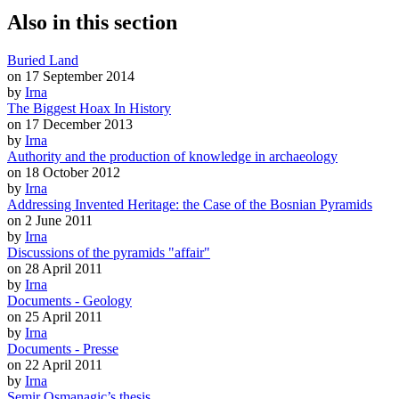
Also in this section
Buried Land
on 17 September 2014
by
Irna
The Biggest Hoax In History
on 17 December 2013
by
Irna
Authority and the production of knowledge in archaeology
on 18 October 2012
by
Irna
Addressing Invented Heritage: the Case of the Bosnian Pyramids
on 2 June 2011
by
Irna
Discussions of the pyramids "affair"
on 28 April 2011
by
Irna
Documents - Geology
on 25 April 2011
by
Irna
Documents - Presse
on 22 April 2011
by
Irna
Semir Osmanagic’s thesis