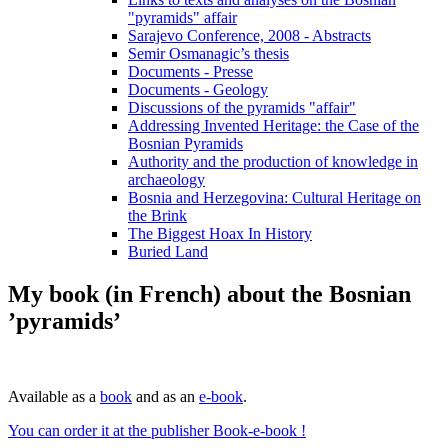
"pyramids" affair
Sarajevo Conference, 2008 - Abstracts
Semir Osmanagic’s thesis
Documents - Presse
Documents - Geology
Discussions of the pyramids "affair"
Addressing Invented Heritage: the Case of the
Bosnian Pyramids
Authority and the production of knowledge in
archaeology
Bosnia and Herzegovina: Cultural Heritage on
the Brink
The Biggest Hoax In History
Buried Land
My book (in French) about the Bosnian
’pyramids’
Available as a
book
and as an
e-book
.
You can order it at the publisher Book-e-book !