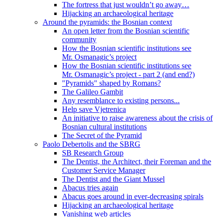
The fortress that just wouldn’t go away…
Hijacking an archaeological heritage
Around the pyramids: the Bosnian context
An open letter from the Bosnian scientific
community
How the Bosnian scientific institutions see
Mr. Osmanagic’s project
How the Bosnian scientific institutions see
Mr. Osmanagic’s project - part 2 (and end?)
"Pyramids" shaped by Romans?
The Galileo Gambit
Any resemblance to existing persons...
Help save Vjetrenica
An initiative to raise awareness about the crisis of
Bosnian cultural institutions
The Secret of the Pyramid
Paolo Debertolis and the SBRG
SB Research Group
The Dentist, the Architect, their Foreman and the
Customer Service Manager
The Dentist and the Giant Mussel
Abacus tries again
Abacus goes around in ever-decreasing spirals
Hijacking an archaeological heritage
Vanishing web articles