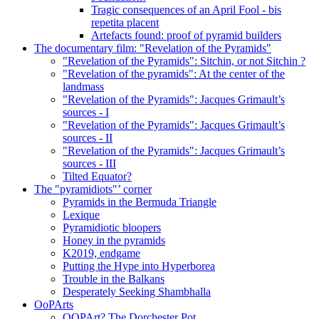
Tragic consequences of an April Fool - bis
repetita placent
Artefacts found: proof of pyramid builders
The documentary film: "Revelation of the Pyramids"
"Revelation of the Pyramids": Sitchin, or not Sitchin ?
"Revelation of the pyramids": At the center of the
landmass
"Revelation of the Pyramids": Jacques Grimault’s
sources - I
"Revelation of the Pyramids": Jacques Grimault’s
sources - II
"Revelation of the Pyramids": Jacques Grimault’s
sources - III
Tilted Equator?
The "pyramidiots"’ corner
Pyramids in the Bermuda Triangle
Lexique
Pyramidiotic bloopers
Honey in the pyramids
K2019, endgame
Putting the Hype into Hyperborea
Trouble in the Balkans
Desperately Seeking Shambhalla
OoPArts
OOPArt? The Dorchester Pot