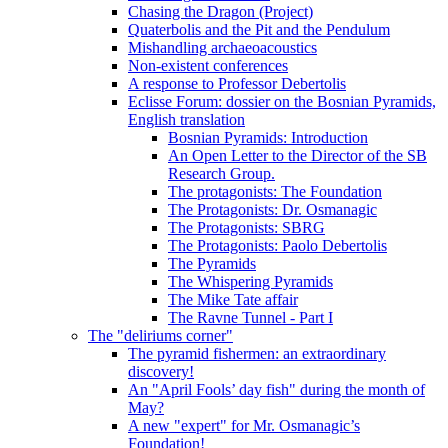
Chasing the Dragon (Project)
Quaterbolis and the Pit and the Pendulum
Mishandling archaeoacoustics
Non-existent conferences
A response to Professor Debertolis
Eclisse Forum: dossier on the Bosnian Pyramids,
English translation
Bosnian Pyramids: Introduction
An Open Letter to the Director of the SB
Research Group.
The protagonists: The Foundation
The Protagonists: Dr. Osmanagic
The Protagonists: SBRG
The Protagonists: Paolo Debertolis
The Pyramids
The Whispering Pyramids
The Mike Tate affair
The Ravne Tunnel - Part I
The "deliriums corner"
The pyramid fishermen: an extraordinary
discovery!
An "April Fools’ day fish" during the month of
May?
A new "expert" for Mr. Osmanagic’s
Foundation!