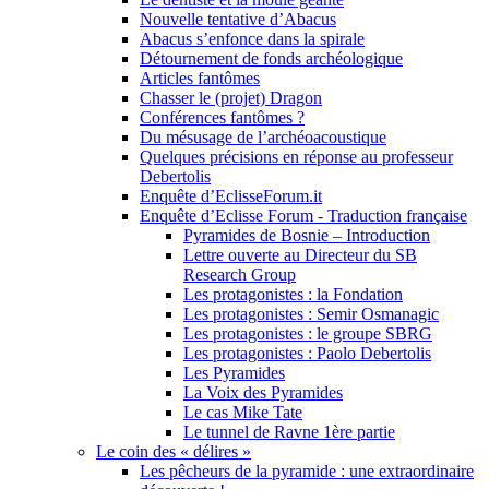
Nouvelle tentative d’Abacus
Abacus s’enfonce dans la spirale
Détournement de fonds archéologique
Articles fantômes
Chasser le (projet) Dragon
Conférences fantômes ?
Du mésusage de l’archéoacoustique
Quelques précisions en réponse au professeur
Debertolis
Enquête d’EclisseForum.it
Enquête d’Eclisse Forum - Traduction française
Pyramides de Bosnie – Introduction
Lettre ouverte au Directeur du SB
Research Group
Les protagonistes : la Fondation
Les protagonistes : Semir Osmanagic
Les protagonistes : le groupe SBRG
Les protagonistes : Paolo Debertolis
Les Pyramides
La Voix des Pyramides
Le cas Mike Tate
Le tunnel de Ravne 1ère partie
Le coin des « délires »
Les pêcheurs de la pyramide : une extraordinaire