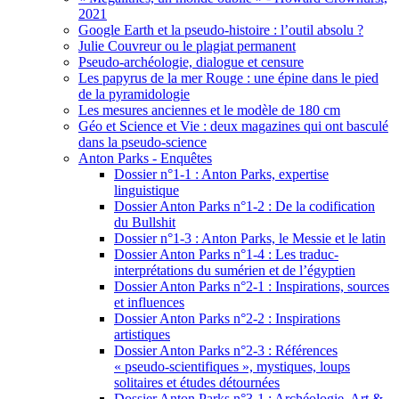
2021
Google Earth et la pseudo-histoire : l’outil absolu ?
Julie Couvreur ou le plagiat permanent
Pseudo-archéologie, dialogue et censure
Les papyrus de la mer Rouge : une épine dans le pied
de la pyramidologie
Les mesures anciennes et le modèle de 180 cm
Géo et Science et Vie : deux magazines qui ont basculé
dans la pseudo-science
Anton Parks - Enquêtes
Dossier n°1-1 : Anton Parks, expertise
linguistique
Dossier Anton Parks n°1-2 : De la codification
du Bullshit
Dossier n°1-3 : Anton Parks, le Messie et le latin
Dossier Anton Parks n°1-4 : Les traduc-
interprétations du sumérien et de l’égyptien
Dossier Anton Parks n°2-1 : Inspirations, sources
et influences
Dossier Anton Parks n°2-2 : Inspirations
artistiques
Dossier Anton Parks n°2-3 : Références
« pseudo-scientifiques », mystiques, loups
solitaires et études détournées
Dossier Anton Parks n°3-1 : Archéologie, Art &