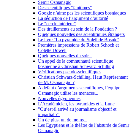
Semir Osmanagic
Des scientifiques "fantômes"
Google n’aime pas les scientifiques bosniaques
La séduction de l’argument d’autorité
Le "cercle intérieur"
Des tiraillements au sein de la Fondation ?
Quelques nouvelles des scientifiques étrangers
Le livre "La pyramide du Soleil de Bosnie"
Premières impressions de Robert Schoch et
Colette Dowell
Quelques nouvelles du soir...
Un appel de la communauté scientifique
bosnienne à Christian Schwarz-Schilling
Vérifications pseudo-scientifiques
Christian Schwarz-Schilling, Haut Représentant
de M. Osmanagic ?
A défaut d’arguments scientifiques, l’équipe
Osmanagic utilise les menaces...
Nouvelles égyptiennes
L’Académicien, les pyramides et la Lune
"Qu’est-il arrivé au journalisme objectif et
impartial ?"
Un de plus, un de moins...
Les Egyptiens et le théâtre de l’absurde de Semir
Osmanagic