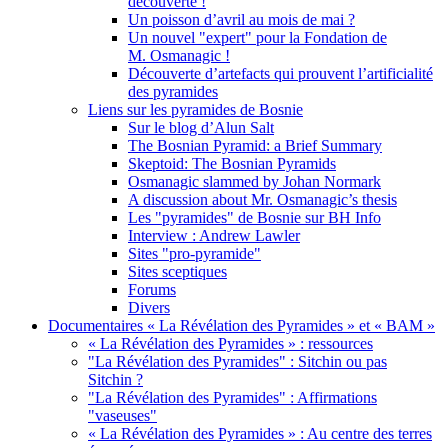
découverte !
Un poisson d’avril au mois de mai ?
Un nouvel "expert" pour la Fondation de
M. Osmanagic !
Découverte d’artefacts qui prouvent l’artificialité
des pyramides
Liens sur les pyramides de Bosnie
Sur le blog d’Alun Salt
The Bosnian Pyramid: a Brief Summary
Skeptoid: The Bosnian Pyramids
Osmanagic slammed by Johan Normark
A discussion about Mr. Osmanagic’s thesis
Les "pyramides" de Bosnie sur BH Info
Interview : Andrew Lawler
Sites "pro-pyramide"
Sites sceptiques
Forums
Divers
Documentaires « La Révélation des Pyramides » et « BAM »
« La Révélation des Pyramides » : ressources
"La Révélation des Pyramides" : Sitchin ou pas
Sitchin ?
"La Révélation des Pyramides" : Affirmations
"vaseuses"
« La Révélation des Pyramides » : Au centre des terres