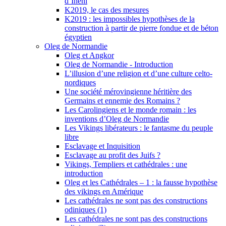
d’Inéni
K2019, le cas des mesures
K2019 : les impossibles hypothèses de la
construction à partir de pierre fondue et de béton
égyptien
Oleg de Normandie
Oleg et Angkor
Oleg de Normandie - Introduction
L’illusion d’une religion et d’une culture celto-
nordiques
Une société mérovingienne héritière des
Germains et ennemie des Romains ?
Les Carolingiens et le monde romain : les
inventions d’Oleg de Normandie
Les Vikings libérateurs : le fantasme du peuple
libre
Esclavage et Inquisition
Esclavage au profit des Juifs ?
Vikings, Templiers et cathédrales : une
introduction
Oleg et les Cathédrales – 1 : la fausse hypothèse
des vikings en Amérique
Les cathédrales ne sont pas des constructions
odiniques (1)
Les cathédrales ne sont pas des constructions