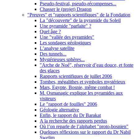
Pseudo-festival, pseudo-récompenses...
Chasser le (projet) Dragon
"Preuves" et "rapports scientifiques" de la Fondation
La "découverte" de la pyramide du Soleil
Une pyramide "parfaite" ?
Quel âge ?
Une "vallée des pyramides"
Les sondages géologiques
L’analyse satellite
Des tunnels...
Mystérieuses sphères...
"Arche de Noé", réservoir d’eau douce, et fonte
des glaces
Rapports scientifiques de juillet 2006
Tombes, mégalithes et symboles mystérieux
Mars, Egypte, Bosnie, même combat !
M. Osmanagic explique les pyramides aux
visiteurs
Le "rapport de fouilles" 2006
Géologie alternative
Enfin, le rapport du Dr Barakat
A la recherche des rapports perdus
Où l’on reparle de l’alphabet "proto-bosnien"
Quelques réflexions sur le rapport du Dr Nabil
Swelim