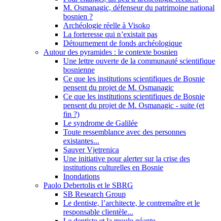
M. Osmanagic, défenseur du patrimoine national
bosnien ?
Archéologie réelle à Visoko
La forteresse qui n’existait pas
Détournement de fonds archéologique
Autour des pyramides : le contexte bosnien
Une lettre ouverte de la communauté scientifique
bosnienne
Ce que les institutions scientifiques de Bosnie
pensent du projet de M. Osmanagic
Ce que les institutions scientifiques de Bosnie
pensent du projet de M. Osmanagic - suite (et
fin ?)
Le syndrome de Galilée
Toute ressemblance avec des personnes
existantes...
Sauver Vjetrenica
Une initiative pour alerter sur la crise des
institutions culturelles en Bosnie
Inondations
Paolo Debertolis et le SBRG
SB Research Group
Le dentiste, l’architecte, le contremaître et le
responsable clientèle...
Le dentiste et la moule géante