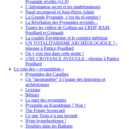
Pyramide révélés (v1.0)
L’informateur secret et les mathématiques
Passé recomposé et Jean-Pierre Adam
La Grande Pyramide, c’est du ré-emploi !
La Révélation des Pyramides revisitée...
Toutes les vidéos de Gollum sur LRDP, BAM,
Pouillard et Grimault
La coudée Égyptienne et le complot métrique
UN TOTALITARISME ARCHÉOLOGIQUE ? -
réponse à Patrice Pouillard
On y voit rien dans cette grotte !
UNE CROYANCE AVEUGLE - réponse à Patrice
Pouillard
Le coin des « pyramidiots »
Pyramides des Caraïbes
Un "skeptomètre" à l’usage des historiens et
archéologues
Lexique
Bêtisier
Le miel des pyramides
Pyramide au Kazakhstan ? Non !
The Fringe Scorecard
Ce que Tesla n’a pas inventé
Hype hyperboréenne !
Troubles dans les Balkans