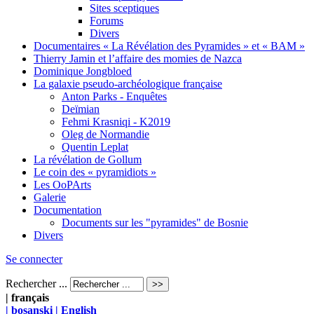
Sites sceptiques
Forums
Divers
Documentaires « La Révélation des Pyramides » et « BAM »
Thierry Jamin et l’affaire des momies de Nazca
Dominique Jongbloed
La galaxie pseudo-archéologique française
Anton Parks - Enquêtes
Deïmian
Fehmi Krasniqi - K2019
Oleg de Normandie
Quentin Leplat
La révélation de Gollum
Le coin des « pyramidiots »
Les OoPArts
Galerie
Documentation
Documents sur les "pyramides" de Bosnie
Divers
Se connecter
Rechercher ...
| français
| bosanski
| English