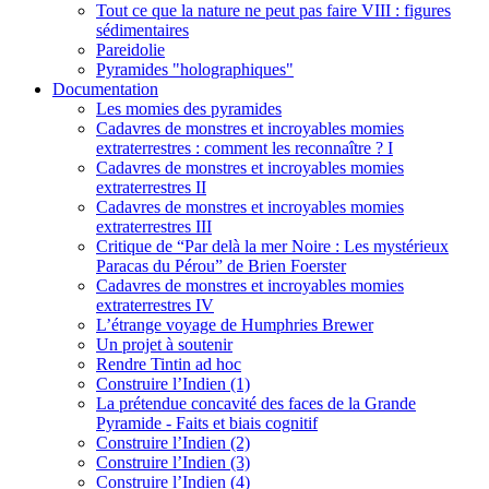
Tout ce que la nature ne peut pas faire VIII : figures
sédimentaires
Pareidolie
Pyramides "holographiques"
Documentation
Les momies des pyramides
Cadavres de monstres et incroyables momies
extraterrestres : comment les reconnaître ? I
Cadavres de monstres et incroyables momies
extraterrestres II
Cadavres de monstres et incroyables momies
extraterrestres III
Critique de “Par delà la mer Noire : Les mystérieux
Paracas du Pérou” de Brien Foerster
Cadavres de monstres et incroyables momies
extraterrestres IV
L’étrange voyage de Humphries Brewer
Un projet à soutenir
Rendre Tintin ad hoc
Construire l’Indien (1)
La prétendue concavité des faces de la Grande
Pyramide - Faits et biais cognitif
Construire l’Indien (2)
Construire l’Indien (3)
Construire l’Indien (4)