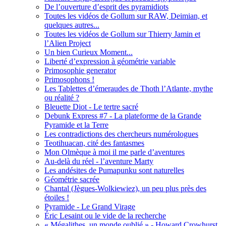
De l’ouverture d’esprit des pyramidiots
Toutes les vidéos de Gollum sur RAW, Deimian, et
quelques autres...
Toutes les vidéos de Gollum sur Thierry Jamin et
l’Alien Project
Un bien Curieux Moment...
Liberté d’expression à géométrie variable
Primosophie generator
Primosophons !
Les Tablettes d’émeraudes de Thoth l’Atlante, mythe
ou réalité ?
Bleuette Diot - Le tertre sacré
Debunk Express #7 - La plateforme de la Grande
Pyramide et la Terre
Les contradictions des chercheurs numérologues
Teotihuacan, cité des fantasmes
Mon Olmèque à moi il me parle d’aventures
Au-delà du réel - l’aventure Marty
Les andésites de Pumapunku sont naturelles
Géométrie sacrée
Chantal (Jègues-Wolkiewiez), un peu plus près des
étoiles !
Pyramide - Le Grand Virage
Éric Lesaint ou le vide de la recherche
« Mégalithes, un monde oublié » - Howard Crowhurst,