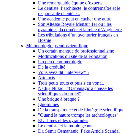
Une remarquable équipe d’experts
Le dentiste, l’architecte, le contremaître et le
responsable clientèle...
Une académie peut en cacher une autre
Son Altesse Royale Mensur 1er ou : les
pyramides, la comète et la reine d’Angleterre
Les tribulations d’un aventurier français en
Bosnie
Méthodologie pseudoscientifique
Un certain manque de professionnalisme
Modifications du site de la Fondation
Un peu de numérologie
De la crédulité
Vous avez dit "interview" ?
Artefacts
Trois petits tours et puis s’en vont...
Nadija Nukic : "Osmanagic a chassé les
scientifiques du projet"
Une brique à braque ?
Ignominies
De la transparence et de l’intégrité scientifique
"Quand la nature trompe les archéologues"
EU Times et les pyramides
Le dentiste et la moule géante
Dr. Semir Osmanagic, Fake Article Scandal