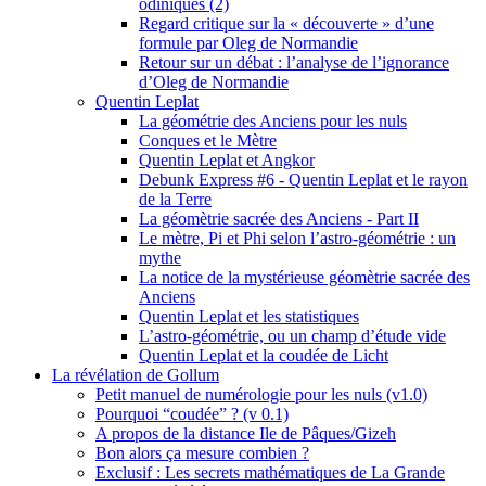
odiniques (2)
Regard critique sur la « découverte » d’une
formule par Oleg de Normandie
Retour sur un débat : l’analyse de l’ignorance
d’Oleg de Normandie
Quentin Leplat
La géométrie des Anciens pour les nuls
Conques et le Mètre
Quentin Leplat et Angkor
Debunk Express #6 - Quentin Leplat et le rayon
de la Terre
La géomètrie sacrée des Anciens - Part II
Le mètre, Pi et Phi selon l’astro-géométrie : un
mythe
La notice de la mystérieuse géomètrie sacrée des
Anciens
Quentin Leplat et les statistiques
L’astro-géométrie, ou un champ d’étude vide
Quentin Leplat et la coudée de Licht
La révélation de Gollum
Petit manuel de numérologie pour les nuls (v1.0)
Pourquoi “coudée” ? (v 0.1)
A propos de la distance Ile de Pâques/Gizeh
Bon alors ça mesure combien ?
Exclusif : Les secrets mathématiques de La Grande