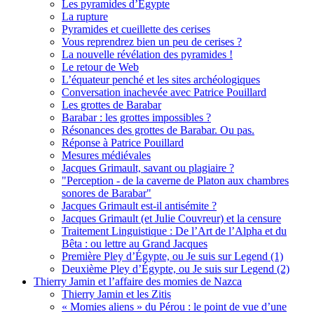
Les pyramides d’Égypte
La rupture
Pyramides et cueillette des cerises
Vous reprendrez bien un peu de cerises ?
La nouvelle révélation des pyramides !
Le retour de Web
L’équateur penché et les sites archéologiques
Conversation inachevée avec Patrice Pouillard
Les grottes de Barabar
Barabar : les grottes impossibles ?
Résonances des grottes de Barabar. Ou pas.
Réponse à Patrice Pouillard
Mesures médiévales
Jacques Grimault, savant ou plagiaire ?
"Perception - de la caverne de Platon aux chambres
sonores de Barabar"
Jacques Grimault est-il antisémite ?
Jacques Grimault (et Julie Couvreur) et la censure
Traitement Linguistique : De l’Art de l’Alpha et du
Bêta : ou lettre au Grand Jacques
Première Pley d’Égypte, ou Je suis sur Legend (1)
Deuxième Pley d’Égypte, ou Je suis sur Legend (2)
Thierry Jamin et l’affaire des momies de Nazca
Thierry Jamin et les Zitis
« Momies aliens » du Pérou : le point de vue d’une