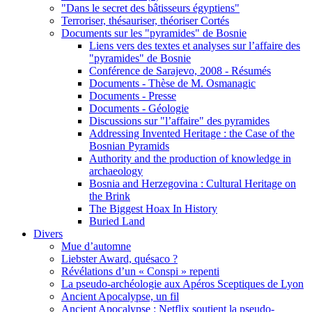
"Dans le secret des bâtisseurs égyptiens"
Terroriser, thésauriser, théoriser Cortés
Documents sur les "pyramides" de Bosnie
Liens vers des textes et analyses sur l’affaire des
"pyramides" de Bosnie
Conférence de Sarajevo, 2008 - Résumés
Documents - Thèse de M. Osmanagic
Documents - Presse
Documents - Géologie
Discussions sur "l’affaire" des pyramides
Addressing Invented Heritage : the Case of the
Bosnian Pyramids
Authority and the production of knowledge in
archaeology
Bosnia and Herzegovina : Cultural Heritage on
the Brink
The Biggest Hoax In History
Buried Land
Divers
Mue d’automne
Liebster Award, quésaco ?
Révélations d’un « Conspi » repenti
La pseudo-archéologie aux Apéros Sceptiques de Lyon
Ancient Apocalypse, un fil
Ancient Apocalypse : Netflix soutient la pseudo-