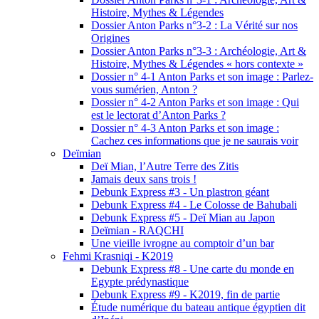
Histoire, Mythes & Légendes
Dossier Anton Parks n°3-2 : La Vérité sur nos
Origines
Dossier Anton Parks n°3-3 : Archéologie, Art &
Histoire, Mythes & Légendes « hors contexte »
Dossier n° 4-1 Anton Parks et son image : Parlez-
vous sumérien, Anton ?
Dossier n° 4-2 Anton Parks et son image : Qui
est le lectorat d’Anton Parks ?
Dossier n° 4-3 Anton Parks et son image :
Cachez ces informations que je ne saurais voir
Deïmian
Deï Mian, l’Autre Terre des Zitis
Jamais deux sans trois !
Debunk Express #3 - Un plastron géant
Debunk Express #4 - Le Colosse de Bahubali
Debunk Express #5 - Deï Mian au Japon
Deïmian - RAQCHI
Une vieille ivrogne au comptoir d’un bar
Fehmi Krasniqi - K2019
Debunk Express #8 - Une carte du monde en
Egypte prédynastique
Debunk Express #9 - K2019, fin de partie
Étude numérique du bateau antique égyptien dit