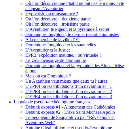
Où l’on découvre que l’habit ne fait pas le moine, ni le
chapeau l’Aventurier
Hypocrisie ou transparence ?
Où l’on découvre... deuxième partie
Où l’on découvre... troisième partie
L’Aventurier, le Pigeon et la pyramide à secret
Dominique Jongbloed, le dernier des situationnistes
A la recherche de la ville d’Ys
Dominique Jongbloed et les sauterelles
L’Aventurier et la Justice
EPR3, expédition maudite... ou virtuelle ?
Le gros mensonge de Dominique
Dominique Jongbloed et la pyramide des Alpes - Mise
à jour
Mais où est Dominique ?
Un Agarthien vaut mieux que deux tu l’auras
L’EPR4 ou les tribulations d’un navranturier - 1
L’EPR4 ou les tribulations d’un navranturier - 2
L’EPR4 ou les tribulations d’un navranturier - 3
La galaxie pseudo-archéologique française
Debunk express #1 - Alignement des Cathédrales
Debunk express #2 - L’axe Saint Michael-Apollo
Le Serapeum de Saqqarah vu par "Révélations et
Aventures Web"
Antoine Gigal, ufologue et pseudo-égyptologue