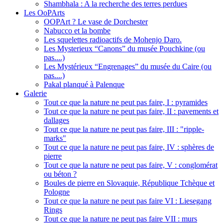
Shambhala : A la recherche des terres perdues
Les OoPArts
OOPArt ? Le vase de Dorchester
Nabucco et la bombe
Les squelettes radioactifs de Mohenjo Daro.
Les Mysterieux “Canons” du musée Pouchkine (ou
pas....)
Les Mystérieux “Engrenages” du musée du Caire (ou
pas....)
Pakal planqué à Palenque
Galerie
Tout ce que la nature ne peut pas faire, I : pyramides
Tout ce que la nature ne peut pas faire, II : pavements et
dallages
Tout ce que la nature ne peut pas faire, III : "ripple-
marks"
Tout ce que la nature ne peut pas faire, IV : sphères de
pierre
Tout ce que la nature ne peut pas faire, V : conglomérat
ou béton ?
Boules de pierre en Slovaquie, République Tchèque et
Pologne
Tout ce que la nature ne peut pas faire VI : Liesegang
Rings
Tout ce que la nature ne peut pas faire VII : murs