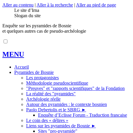
Aller au contenu
|
Aller à la recherche
|
Aller au pied de page
Le site d’Irna
Slogan du site
Enquête sur les pyramides de Bosnie
et quelques autres cas de pseudo-archéologie
MENU
Accueil
Pyramides de Bosnie
Les protagonistes
Méthodologie pseudoscientifique
"Preuves" et "rapports scientifiques" de la Fondation
La réalité des "pyramides"
Archéologie réelle
Autour des pyramides : le contexte bosnien
Paolo Debertolis et le SBRG
►
Enquête d’Eclisse Forum - Traduction française
Le coin des « délires »
Liens sur les pyramides de Bosnie
►
Sites "pro-pyramide"