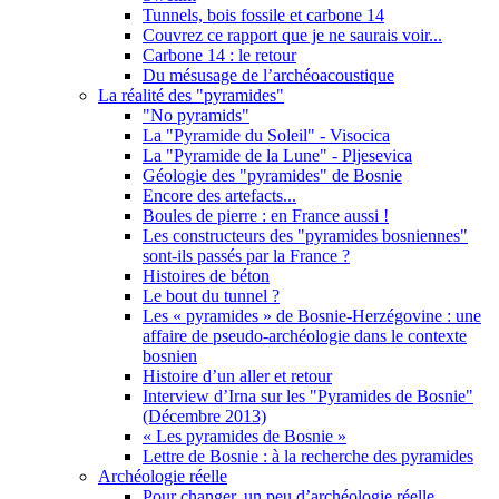
Tunnels, bois fossile et carbone 14
Couvrez ce rapport que je ne saurais voir...
Carbone 14 : le retour
Du mésusage de l’archéoacoustique
La réalité des "pyramides"
"No pyramids"
La "Pyramide du Soleil" - Visocica
La "Pyramide de la Lune" - Pljesevica
Géologie des "pyramides" de Bosnie
Encore des artefacts...
Boules de pierre : en France aussi !
Les constructeurs des "pyramides bosniennes"
sont-ils passés par la France ?
Histoires de béton
Le bout du tunnel ?
Les « pyramides » de Bosnie-Herzégovine : une
affaire de pseudo-archéologie dans le contexte
bosnien
Histoire d’un aller et retour
Interview d’Irna sur les "Pyramides de Bosnie"
(Décembre 2013)
« Les pyramides de Bosnie »
Lettre de Bosnie : à la recherche des pyramides
Archéologie réelle
Pour changer, un peu d’archéologie réelle...