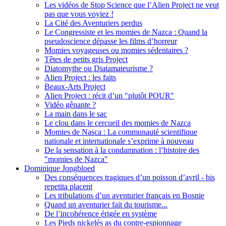
Les vidéos de Stop Science que l’Alien Project ne veut
pas que vous voyiez !
La Cité des Aventuriers perdus
Le Congressiste et les momies de Nazca : Quand la
pseudoscience dépasse les films d’horreur
Momies voyageuses ou momies sédentaires ?
Têtes de petits gris Project
Diatomythe ou Diatamateurisme ?
Alien Project : les faits
Beaux-Arts Project
Alien Project : récit d’un "plutôt POUR"
Vidéo gênante ?
La main dans le sac
Le clou dans le cercueil des momies de Nazca
Momies de Nasca : La communauté scientifique
nationale et internationale s’exprime à nouveau
De la sensation à la condamnation : l’histoire des
"momies de Nazca"
Dominique Jongbloed
Des conséquences tragiques d’un poisson d’avril - bis
repetita placent
Les tribulations d’un aventurier français en Bosnie
Quand un aventurier fait du tourisme...
De l’incohérence érigée en système
Les Pieds nickelés as du contre-espionnage