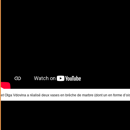
et Olga Vdovina a réalisé deux vases en brèche de marbre (dont un en forme d’ois