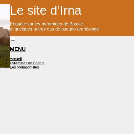
Le site d’Irna
Enquête sur les pyramides de Bosnie
et quelques autres cas de pseudo-archéologie
MENU
Accueil
Pyramides de Bosnie
Les protagonistes