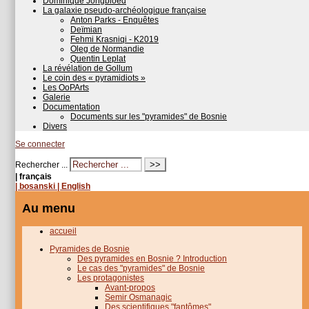
Dominique Jongbloed
La galaxie pseudo-archéologique française
Anton Parks - Enquêtes
Deïmian
Fehmi Krasniqi - K2019
Oleg de Normandie
Quentin Leplat
La révélation de Gollum
Le coin des « pyramidiots »
Les OoPArts
Galerie
Documentation
Documents sur les "pyramides" de Bosnie
Divers
Se connecter
Rechercher ...
| français
| bosanski
| English
Au menu
accueil
Pyramides de Bosnie
Des pyramides en Bosnie ? Introduction
Le cas des "pyramides" de Bosnie
Les protagonistes
Avant-propos
Semir Osmanagic
Des scientifiques "fantômes"