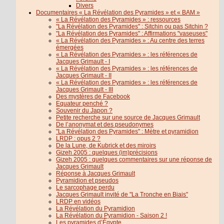
Divers
Documentaires « La Révélation des Pyramides » et « BAM »
« La Révélation des Pyramides » : ressources
"La Révélation des Pyramides" : Sitchin ou pas Sitchin ?
"La Révélation des Pyramides" : Affirmations "vaseuses"
« La Révélation des Pyramides » : Au centre des terres
émergées
« La Révélation des Pyramides » : les références de
Jacques Grimault - I
« La Révélation des Pyramides » : les références de
Jacques Grimault - II
« La Révélation des Pyramides » : les références de
Jacques Grimault - III
Des mystères de Facebook
Equateur penché ?
Souvenir du Japon ?
Petite recherche sur une source de Jacques Grimault
De l’anonymat et des pseudonymes
"La Révélation des Pyramides" : Mètre et pyramidion
LRDP : opus 2 ?
De la Lune, de Kubrick et des miroirs
Gizeh 2005 : quelques (im)précisions
Gizeh 2005 : quelques commentaires sur une réponse de
Jacques Grimault
Réponse à Jacques Grimault
Pyramidion et pseudos
Le sarcophage perdu
Jacques Grimault invité de "La Tronche en Biais"
LRDP en vidéos
La Révélation du Pyramidion
La Révélation du Pyramidion - Saison 2 !
Les pyramides d’Égypte