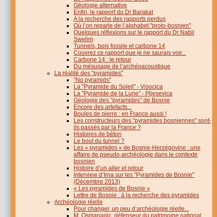
Géologie alternative
Enfin, le rapport du Dr Barakat
A la recherche des rapports perdus
Où l’on reparle de l’alphabet "proto-bosnien"
Quelques réflexions sur le rapport du Dr Nabil
Swelim
Tunnels, bois fossile et carbone 14
Couvrez ce rapport que je ne saurais voir...
Carbone 14 : le retour
Du mésusage de l’archéoacoustique
La réalité des "pyramides"
"No pyramids"
La "Pyramide du Soleil" - Visocica
La "Pyramide de la Lune" - Pljesevica
Géologie des "pyramides" de Bosnie
Encore des artefacts...
Boules de pierre : en France aussi !
Les constructeurs des "pyramides bosniennes" sont-
ils passés par la France ?
Histoires de béton
Le bout du tunnel ?
Les « pyramides » de Bosnie-Herzégovine : une
affaire de pseudo-archéologie dans le contexte
bosnien
Histoire d’un aller et retour
Interview d’Irna sur les "Pyramides de Bosnie"
(Décembre 2013)
« Les pyramides de Bosnie »
Lettre de Bosnie : à la recherche des pyramides
Archéologie réelle
Pour changer, un peu d’archéologie réelle...
M. Osmanagic, défenseur du patrimoine national