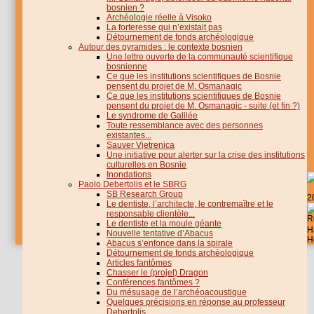
bosnien ?
Archéologie réelle à Visoko
La forteresse qui n’existait pas
Détournement de fonds archéologique
Autour des pyramides : le contexte bosnien
Une lettre ouverte de la communauté scientifique
bosnienne
Ce que les institutions scientifiques de Bosnie
pensent du projet de M. Osmanagic
Ce que les institutions scientifiques de Bosnie
pensent du projet de M. Osmanagic - suite (et fin ?)
Le syndrome de Galilée
Toute ressemblance avec des personnes
existantes...
Sauver Vjetrenica
Une initiative pour alerter sur la crise des institutions
culturelles en Bosnie
Inondations
Paolo Debertolis et le SBRG
SB Research Group
2
Le dentiste, l’architecte, le contremaître et le
responsable clientèle...
R
Le dentiste et la moule géante
H
Nouvelle tentative d’Abacus
H
Abacus s’enfonce dans la spirale
Détournement de fonds archéologique
Articles fantômes
Chasser le (projet) Dragon
Conférences fantômes ?
Du mésusage de l’archéoacoustique
Quelques précisions en réponse au professeur
Debertolis