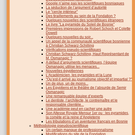
Google n’aime pas les scientifiques bosniaques
La séduction de l’argument d’autorité
Le "cercle intérieur"
Des tiraillements au sein de la Fondation ?
Quelques nouvelles des scientifiques étrangers
Le livre "La pyramide du Soleil de Bosnie"
Premières impressions de Robert Schoch et Colette
Dowell
Quelques nouvelles du soir...
Un appel de la communauté scientifique bosnienne
à Christian Schwarz-Schilling
Vérifications pseudo-scientifiques
Christian Schwarz-Schilling, Haut Représentant de
M. Osmanagic ?
A défaut d’arguments scientifiques, l’équipe
Osmanagic utilise les menaces...
Nouvelles égyptiennes
L’Académicien, les pyramides et la Lune
"Qu’est-il arrivé au journalisme objectif et impartial ?"
Un de plus, un de moins...
Les Egyptiens et le théâtre de l’absurde de Semir
Osmanagic
Une remarquable équipe d’experts
Le dentiste, l’architecte, le contremaître et le
responsable clientèle...
Une académie peut en cacher une autre
Son Altesse Royale Mensur 1er ou : les pyramides,
la comète et la reine d’Angleterre
Les tribulations d’un aventurier français en Bosnie
Méthodologie pseudoscientifique
Un certain manque de professionnalisme
Modifications du site de la Fondation