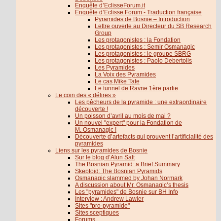
Enquête d’EclisseForum.it
Enquête d’Eclisse Forum - Traduction française
Pyramides de Bosnie – Introduction
Lettre ouverte au Directeur du SB Research
Group
Les protagonistes : la Fondation
Les protagonistes : Semir Osmanagic
Les protagonistes : le groupe SBRG
Les protagonistes : Paolo Debertolis
Les Pyramides
La Voix des Pyramides
Le cas Mike Tate
Le tunnel de Ravne 1ère partie
Le coin des « délires »
Les pêcheurs de la pyramide : une extraordinaire
découverte !
Un poisson d’avril au mois de mai ?
Un nouvel "expert" pour la Fondation de
M. Osmanagic !
Découverte d’artefacts qui prouvent l’artificialité des
pyramides
Liens sur les pyramides de Bosnie
Sur le blog d’Alun Salt
The Bosnian Pyramid: a Brief Summary
Skeptoid: The Bosnian Pyramids
Osmanagic slammed by Johan Normark
A discussion about Mr. Osmanagic’s thesis
Les "pyramides" de Bosnie sur BH Info
Interview : Andrew Lawler
Sites "pro-pyramide"
Sites sceptiques
Forums