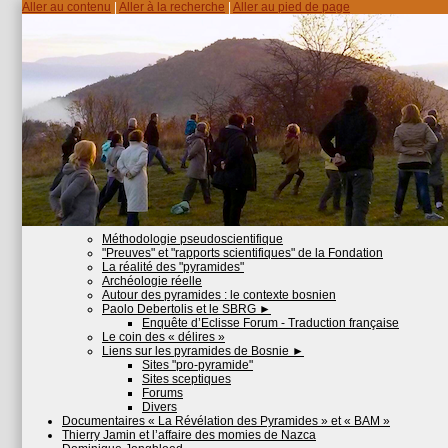
Aller au contenu
|
Aller à la recherche
|
Aller au pied de page
Méthodologie pseudoscientifique
"Preuves" et "rapports scientifiques" de la Fondation
La réalité des "pyramides"
Archéologie réelle
Autour des pyramides : le contexte bosnien
Paolo Debertolis et le SBRG
►
Enquête d’Eclisse Forum - Traduction française
Le coin des « délires »
Liens sur les pyramides de Bosnie
►
Sites "pro-pyramide"
Sites sceptiques
Forums
Divers
Documentaires « La Révélation des Pyramides » et « BAM »
Thierry Jamin et l’affaire des momies de Nazca