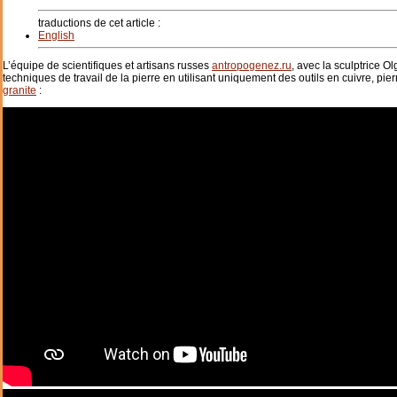
traductions de cet article :
English
L’équipe de scientifiques et artisans russes
antropogenez.ru
, avec la sculptrice O
techniques de travail de la pierre en utilisant uniquement des outils en cuivre, pie
granite
: