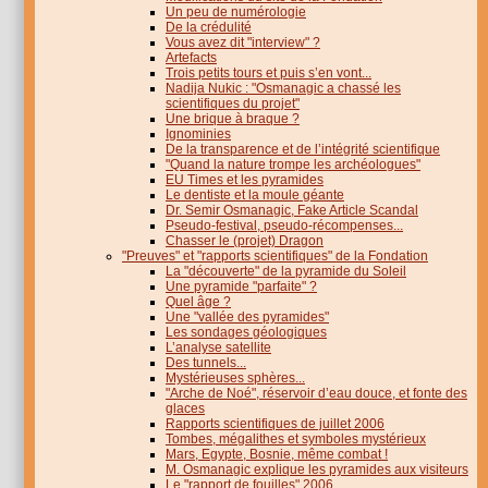
Un peu de numérologie
De la crédulité
Vous avez dit "interview" ?
Artefacts
Trois petits tours et puis s’en vont...
Nadija Nukic : "Osmanagic a chassé les
scientifiques du projet"
Une brique à braque ?
Ignominies
De la transparence et de l’intégrité scientifique
"Quand la nature trompe les archéologues"
EU Times et les pyramides
Le dentiste et la moule géante
Dr. Semir Osmanagic, Fake Article Scandal
Pseudo-festival, pseudo-récompenses...
Chasser le (projet) Dragon
"Preuves" et "rapports scientifiques" de la Fondation
La "découverte" de la pyramide du Soleil
Une pyramide "parfaite" ?
Quel âge ?
Une "vallée des pyramides"
Les sondages géologiques
L’analyse satellite
Des tunnels...
Mystérieuses sphères...
"Arche de Noé", réservoir d’eau douce, et fonte des
glaces
Rapports scientifiques de juillet 2006
Tombes, mégalithes et symboles mystérieux
Mars, Egypte, Bosnie, même combat !
M. Osmanagic explique les pyramides aux visiteurs
Le "rapport de fouilles" 2006