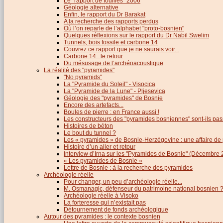
Le "rapport de fouilles" 2006
Géologie alternative
Enfin, le rapport du Dr Barakat
A la recherche des rapports perdus
Où l’on reparle de l’alphabet "proto-bosnien"
Quelques réflexions sur le rapport du Dr Nabil Swelim
Tunnels, bois fossile et carbone 14
Couvrez ce rapport que je ne saurais voir...
Carbone 14 : le retour
Du mésusage de l’archéoacoustique
La réalité des "pyramides"
"No pyramids"
La "Pyramide du Soleil" - Visocica
La "Pyramide de la Lune" - Pljesevica
Géologie des "pyramides" de Bosnie
Encore des artefacts...
Boules de pierre : en France aussi !
Les constructeurs des "pyramides bosniennes" sont-ils pas
Histoires de béton
Le bout du tunnel ?
Les « pyramides » de Bosnie-Herzégovine : une affaire de
Histoire d’un aller et retour
Interview d’Irna sur les "Pyramides de Bosnie" (Décembre 
« Les pyramides de Bosnie »
Lettre de Bosnie : à la recherche des pyramides
Archéologie réelle
Pour changer, un peu d’archéologie réelle...
M. Osmanagic, défenseur du patrimoine national bosnien 
Archéologie réelle à Visoko
La forteresse qui n’existait pas
Détournement de fonds archéologique
Autour des pyramides : le contexte bosnien