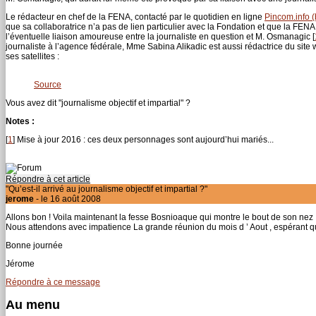
Le rédacteur en chef de la FENA, contacté par le quotidien en ligne
Pincom.info (
que sa collaboratrice n’a pas de lien particulier avec la Fondation et que la FE
l’éventuelle liaison amoureuse entre la journaliste en question et M. Osmanagic
[
journaliste à l’agence fédérale, Mme Sabina Alikadic est aussi rédactrice du site
ses satellites :
Source
Vous avez dit "journalisme objectif et impartial" ?
Notes :
[
1
]
Mise à jour 2016 : ces deux personnages sont aujourd’hui mariés...
Répondre à cet article
"Qu’est-il arrivé au journalisme objectif et impartial ?"
jerome
- le 16 août 2008
Allons bon ! Voila maintenant la fesse Bosnioaque qui montre le bout de son nez ..
Nous attendons avec impatience La grande réunion du mois d ’ Aout , espérant qu 
Bonne journée
Jérome
Répondre à ce message
Au menu