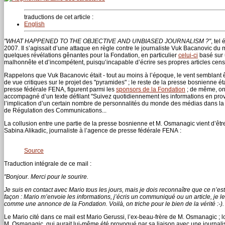
traductions de cet article :
English
"WHAT HAPPENED TO THE OBJECTIVE AND UNBIASED JOURNALISM ?"
, tel 
2007. Il s’agissait d’une attaque en règle contre le journaliste Vuk Bacanovic d
quelques révélations gênantes pour la Fondation, en particulier
celui-ci
basé sur u
malhonnête et d’incompétent, puisqu’incapable d’écrire ses propres articles cens
Rappelons que Vuk Bacanovic était - tout au moins à l’époque, le vent semblant êt
de vue critiques sur le projet des "pyramides" ; le reste de la presse bosnienne 
presse fédérale FENA, figurent parmi les
sponsors de la Fondation
; de même, on 
accompagné d’un texte défilant "Suivez quotidiennement les informations en pr
l’implication d’un certain nombre de personnalités du monde des médias dans la 
de Régulation des Communications...
La collusion entre une partie de la presse bosnienne et M. Osmanagic vient d’êtr
Sabina Alikadic, journaliste à l’agence de presse fédérale FENA :
Source
Traduction intégrale de ce mail :
"Bonjour. Merci pour le sourire.
Je suis en contact avec Mario tous les jours, mais je dois reconnaître que ce n’es
façon : Mario m’envoie les informations, j’écris un communiqué ou un article, je le 
comme une annonce de la Fondation. Voilà, on triche pour le bien de la vérité :-). 
Le Mario cité dans ce mail est Mario Gerussi, l’ex-beau-frère de M. Osmanagic ; 
M. Osmanagic, qui aurait lui-même été provoqué par sa liaison avec une journali