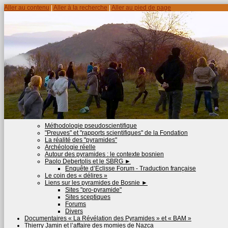
Aller au contenu
|
Aller à la recherche
|
Aller au pied de page
Méthodologie pseudoscientifique
"Preuves" et "rapports scientifiques" de la Fondation
La réalité des "pyramides"
Archéologie réelle
Autour des pyramides : le contexte bosnien
Paolo Debertolis et le SBRG
►
Enquête d’Eclisse Forum - Traduction française
Le coin des « délires »
Liens sur les pyramides de Bosnie
►
Sites "pro-pyramide"
Sites sceptiques
Forums
Divers
Documentaires « La Révélation des Pyramides » et « BAM »
Thierry Jamin et l’affaire des momies de Nazca