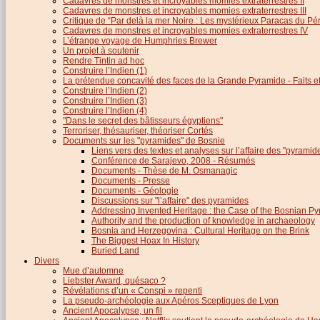
Cadavres de monstres et incroyables momies extraterrestres II
Cadavres de monstres et incroyables momies extraterrestres III
Critique de “Par delà la mer Noire : Les mystérieux Paracas du Pé
Cadavres de monstres et incroyables momies extraterrestres IV
L’étrange voyage de Humphries Brewer
Un projet à soutenir
Rendre Tintin ad hoc
Construire l’Indien (1)
La prétendue concavité des faces de la Grande Pyramide - Faits et 
Construire l’Indien (2)
Construire l’Indien (3)
Construire l’Indien (4)
"Dans le secret des bâtisseurs égyptiens"
Terroriser, thésauriser, théoriser Cortés
Documents sur les "pyramides" de Bosnie
Liens vers des textes et analyses sur l’affaire des "pyrami
Conférence de Sarajevo, 2008 - Résumés
Documents - Thèse de M. Osmanagic
Documents - Presse
Documents - Géologie
Discussions sur "l’affaire" des pyramides
Addressing Invented Heritage : the Case of the Bosnian P
Authority and the production of knowledge in archaeology
Bosnia and Herzegovina : Cultural Heritage on the Brink
The Biggest Hoax In History
Buried Land
Divers
Mue d’automne
Liebster Award, quésaco ?
Révélations d’un « Conspi » repenti
La pseudo-archéologie aux Apéros Sceptiques de Lyon
Ancient Apocalypse, un fil