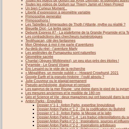
Toutes les vidéos de Gollum sur RAW, Deimian, et quelques autres.
Toutes les vidéos de Gollum sur Thierry Jamin et l’Alien Project
Un bien Curieux Moment...
Liberté d’expression à géométrie variable
Primosophie generator
Primosophons !
Les Tablettes d’émeraudes de Thoth l’Atlante, mythe ou réalité ?
Bleuette Diot - Le tertre sacré
Debunk Express #7 - La plateforme de la Grande Pyramide et la T
Les contradictions des chercheurs numérologues
Teotihuacan, cité des fantasmes
Mon Olmèque à moi il me parle d’aventures
Au-delà du réel - l’aventure Marty
Les andésites de Pumapunku sont naturelles
Géométrie sacrée
Chantal (Jègues-Wolkiewiez), un peu plus près des étoiles !
Pyramide - Le Grand Virage
Éric Lesaint ou le vide de la recherche
« Mégalithes, un monde oublié » - Howard Crowhurst, 2021
Google Earth et la pseudo-histoire : l’outil absolu ?
Julie Couvreur ou le plagiat permanent
Pseudo-archéologie, dialogue et censure
Les papyrus de la mer Rouge : une épine dans le pied de la pyra
Les mesures anciennes et le modèle de 180 cm
Géo et Science et Vie : deux magazines qui ont basculé dans la 
Anton Parks - Enquêtes
Dossier n°1-1 : Anton Parks, expertise linguistique
Dossier Anton Parks n°1-2 : De la codification du Bullshit
Dossier n°1-3 : Anton Parks, le Messie et le latin
Dossier Anton Parks n°1-4 : Les traduc-interprétations du s
Dossier Anton Parks n°2-1 : Inspirations, sources et influen
Dossier Anton Parks n°2-2 : Inspirations artistiques