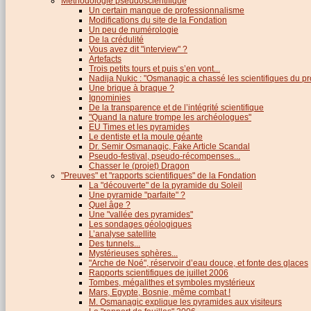
Méthodologie pseudoscientifique
Un certain manque de professionnalisme
Modifications du site de la Fondation
Un peu de numérologie
De la crédulité
Vous avez dit "interview" ?
Artefacts
Trois petits tours et puis s’en vont...
Nadija Nukic : "Osmanagic a chassé les scientifiques du pr
Une brique à braque ?
Ignominies
De la transparence et de l’intégrité scientifique
"Quand la nature trompe les archéologues"
EU Times et les pyramides
Le dentiste et la moule géante
Dr. Semir Osmanagic, Fake Article Scandal
Pseudo-festival, pseudo-récompenses...
Chasser le (projet) Dragon
"Preuves" et "rapports scientifiques" de la Fondation
La "découverte" de la pyramide du Soleil
Une pyramide "parfaite" ?
Quel âge ?
Une "vallée des pyramides"
Les sondages géologiques
L’analyse satellite
Des tunnels...
Mystérieuses sphères...
"Arche de Noé", réservoir d’eau douce, et fonte des glaces
Rapports scientifiques de juillet 2006
Tombes, mégalithes et symboles mystérieux
Mars, Egypte, Bosnie, même combat !
M. Osmanagic explique les pyramides aux visiteurs