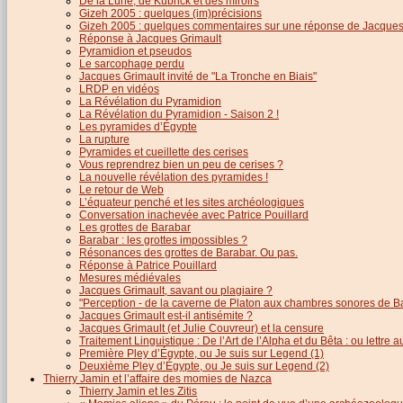
De la Lune, de Kubrick et des miroirs
Gizeh 2005 : quelques (im)précisions
Gizeh 2005 : quelques commentaires sur une réponse de Jacques
Réponse à Jacques Grimault
Pyramidion et pseudos
Le sarcophage perdu
Jacques Grimault invité de "La Tronche en Biais"
LRDP en vidéos
La Révélation du Pyramidion
La Révélation du Pyramidion - Saison 2 !
Les pyramides d’Égypte
La rupture
Pyramides et cueillette des cerises
Vous reprendrez bien un peu de cerises ?
La nouvelle révélation des pyramides !
Le retour de Web
L’équateur penché et les sites archéologiques
Conversation inachevée avec Patrice Pouillard
Les grottes de Barabar
Barabar : les grottes impossibles ?
Résonances des grottes de Barabar. Ou pas.
Réponse à Patrice Pouillard
Mesures médiévales
Jacques Grimault, savant ou plagiaire ?
"Perception - de la caverne de Platon aux chambres sonores de B
Jacques Grimault est-il antisémite ?
Jacques Grimault (et Julie Couvreur) et la censure
Traitement Linguistique : De l’Art de l’Alpha et du Bêta : ou lettre
Première Pley d’Égypte, ou Je suis sur Legend (1)
Deuxième Pley d’Égypte, ou Je suis sur Legend (2)
Thierry Jamin et l’affaire des momies de Nazca
Thierry Jamin et les Zitis