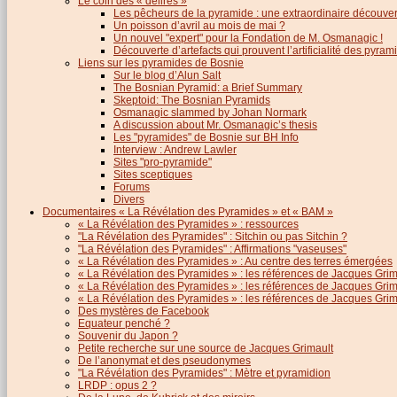
Le coin des « délires »
Les pêcheurs de la pyramide : une extraordinaire découver
Un poisson d’avril au mois de mai ?
Un nouvel "expert" pour la Fondation de M. Osmanagic !
Découverte d’artefacts qui prouvent l’artificialité des pyram
Liens sur les pyramides de Bosnie
Sur le blog d’Alun Salt
The Bosnian Pyramid: a Brief Summary
Skeptoid: The Bosnian Pyramids
Osmanagic slammed by Johan Normark
A discussion about Mr. Osmanagic’s thesis
Les "pyramides" de Bosnie sur BH Info
Interview : Andrew Lawler
Sites "pro-pyramide"
Sites sceptiques
Forums
Divers
Documentaires « La Révélation des Pyramides » et « BAM »
« La Révélation des Pyramides » : ressources
"La Révélation des Pyramides" : Sitchin ou pas Sitchin ?
"La Révélation des Pyramides" : Affirmations "vaseuses"
« La Révélation des Pyramides » : Au centre des terres émergées
« La Révélation des Pyramides » : les références de Jacques Grima
« La Révélation des Pyramides » : les références de Jacques Grimau
« La Révélation des Pyramides » : les références de Jacques Grimau
Des mystères de Facebook
Equateur penché ?
Souvenir du Japon ?
Petite recherche sur une source de Jacques Grimault
De l’anonymat et des pseudonymes
"La Révélation des Pyramides" : Mètre et pyramidion
LRDP : opus 2 ?