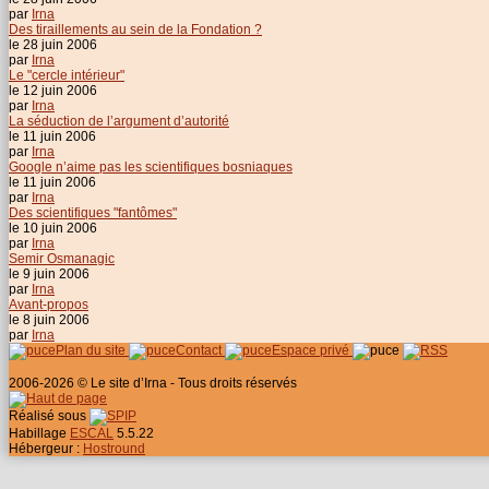
par
Irna
Des tiraillements au sein de la Fondation ?
le 28 juin 2006
par
Irna
Le "cercle intérieur"
le 12 juin 2006
par
Irna
La séduction de l’argument d’autorité
le 11 juin 2006
par
Irna
Google n’aime pas les scientifiques bosniaques
le 11 juin 2006
par
Irna
Des scientifiques "fantômes"
le 10 juin 2006
par
Irna
Semir Osmanagic
le 9 juin 2006
par
Irna
Avant-propos
le 8 juin 2006
par
Irna
Plan du site
Contact
Espace privé
2006-2026 © Le site d’Irna - Tous droits réservés
Réalisé sous
Habillage
ESCAL
5.5.22
Hébergeur :
Hostround