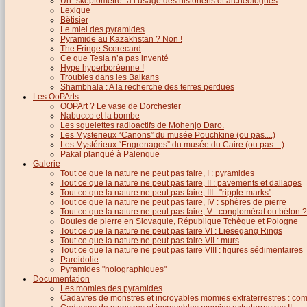
Un "skeptomètre" à l’usage des historiens et archéologues
Lexique
Bêtisier
Le miel des pyramides
Pyramide au Kazakhstan ? Non !
The Fringe Scorecard
Ce que Tesla n’a pas inventé
Hype hyperboréenne !
Troubles dans les Balkans
Shambhala : A la recherche des terres perdues
Les OoPArts
OOPArt ? Le vase de Dorchester
Nabucco et la bombe
Les squelettes radioactifs de Mohenjo Daro.
Les Mysterieux “Canons” du musée Pouchkine (ou pas....)
Les Mystérieux “Engrenages” du musée du Caire (ou pas....)
Pakal planqué à Palenque
Galerie
Tout ce que la nature ne peut pas faire, I : pyramides
Tout ce que la nature ne peut pas faire, II : pavements et dallages
Tout ce que la nature ne peut pas faire, III : "ripple-marks"
Tout ce que la nature ne peut pas faire, IV : sphères de pierre
Tout ce que la nature ne peut pas faire, V : conglomérat ou béton ?
Boules de pierre en Slovaquie, République Tchèque et Pologne
Tout ce que la nature ne peut pas faire VI : Liesegang Rings
Tout ce que la nature ne peut pas faire VII : murs
Tout ce que la nature ne peut pas faire VIII : figures sédimentaires
Pareidolie
Pyramides "holographiques"
Documentation
Les momies des pyramides
Cadavres de monstres et incroyables momies extraterrestres : com