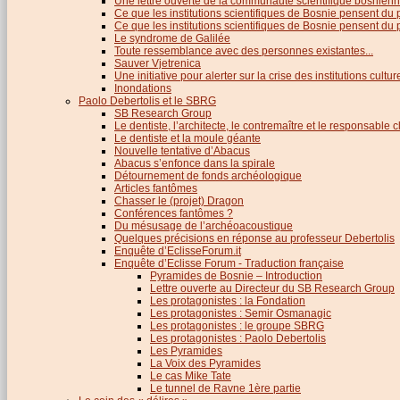
Une lettre ouverte de la communauté scientifique bosnien
Ce que les institutions scientifiques de Bosnie pensent du
Ce que les institutions scientifiques de Bosnie pensent du p
Le syndrome de Galilée
Toute ressemblance avec des personnes existantes...
Sauver Vjetrenica
Une initiative pour alerter sur la crise des institutions cultu
Inondations
Paolo Debertolis et le SBRG
SB Research Group
Le dentiste, l’architecte, le contremaître et le responsable cl
Le dentiste et la moule géante
Nouvelle tentative d’Abacus
Abacus s’enfonce dans la spirale
Détournement de fonds archéologique
Articles fantômes
Chasser le (projet) Dragon
Conférences fantômes ?
Du mésusage de l’archéoacoustique
Quelques précisions en réponse au professeur Debertolis
Enquête d’EclisseForum.it
Enquête d’Eclisse Forum - Traduction française
Pyramides de Bosnie – Introduction
Lettre ouverte au Directeur du SB Research Group
Les protagonistes : la Fondation
Les protagonistes : Semir Osmanagic
Les protagonistes : le groupe SBRG
Les protagonistes : Paolo Debertolis
Les Pyramides
La Voix des Pyramides
Le cas Mike Tate
Le tunnel de Ravne 1ère partie