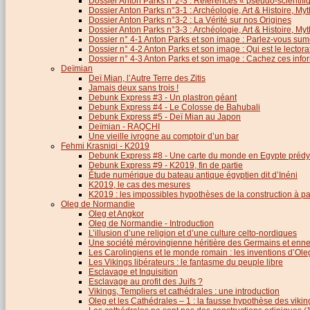
Dossier Anton Parks n°2-3 : Références « pseudo-scientifiq
Dossier Anton Parks n°3-1 : Archéologie, Art & Histoire, M
Dossier Anton Parks n°3-2 : La Vérité sur nos Origines
Dossier Anton Parks n°3-3 : Archéologie, Art & Histoire, M
Dossier n° 4-1 Anton Parks et son image : Parlez-vous sum
Dossier n° 4-2 Anton Parks et son image : Qui est le lector
Dossier n° 4-3 Anton Parks et son image : Cachez ces infor
Deïmian
Deï Mian, l’Autre Terre des Zitis
Jamais deux sans trois !
Debunk Express #3 - Un plastron géant
Debunk Express #4 - Le Colosse de Bahubali
Debunk Express #5 - Deï Mian au Japon
Deïmian - RAQCHI
Une vieille ivrogne au comptoir d’un bar
Fehmi Krasniqi - K2019
Debunk Express #8 - Une carte du monde en Egypte prédy
Debunk Express #9 - K2019, fin de partie
Étude numérique du bateau antique égyptien dit d’Inéni
K2019, le cas des mesures
K2019 : les impossibles hypothèses de la construction à par
Oleg de Normandie
Oleg et Angkor
Oleg de Normandie - Introduction
L’illusion d’une religion et d’une culture celto-nordiques
Une société mérovingienne héritière des Germains et en
Les Carolingiens et le monde romain : les inventions d’O
Les Vikings libérateurs : le fantasme du peuple libre
Esclavage et Inquisition
Esclavage au profit des Juifs ?
Vikings, Templiers et cathédrales : une introduction
Oleg et les Cathédrales – 1 : la fausse hypothèse des viki