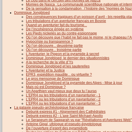
Le clou dans le cercueil des momies de Nazca
Momies de Nasca : La communauté scientifique nationale et inter
De la sensation à la condamnation : l’histoire des "momies de Naz
Dominique Jongbloed
Des conséquences tragiques d’un poisson d’avril - bis repetita pla
Les tribulations d’un aventurier français en Bosnie
Quand un aventurier fait du tourisme...
De l’incohérence érigée en système
Les Pieds nickelés as du contre-espionnage
Où l’on découvre que l’habit ne fait pas le moine, ni le chapeau l’A
Hypocrisie ou transparence ?
Où l’on découvre... deuxième partie
Où l’on découvre... troisième partie
L’Aventurier, le Pigeon et la pyramide à secret
Dominique Jongbloed, le dernier des situationnistes
A la recherche de la ville d’Ys
Dominique Jongbloed et les sauterelles
L’Aventurier et la Justice
EPR3, expédition maudite... ou virtuelle ?
Le gros mensonge de Dominique
Dominique Jongbloed et la pyramide des Alpes - Mise à jour
Mais où est Dominique ?
Un Agarthien vaut mieux que deux tu l’auras
L’EPR4 ou les tribulations d’un navranturier - 1
L’EPR4 ou les tribulations d’un navranturier - 2
L’EPR4 ou les tribulations d’un navranturier - 3
La galaxie pseudo-archéologique française
Debunk express #1 - Alignement des Cathédrales
Debunk express #2 - L’axe Saint Michael-Apollo
Le Serapeum de Saqqarah vu par "Révélations et Aventures Web"
Antoine Gigal, ufologue et pseudo-égyptologue
De l’ouverture d’esprit des pyramidiots