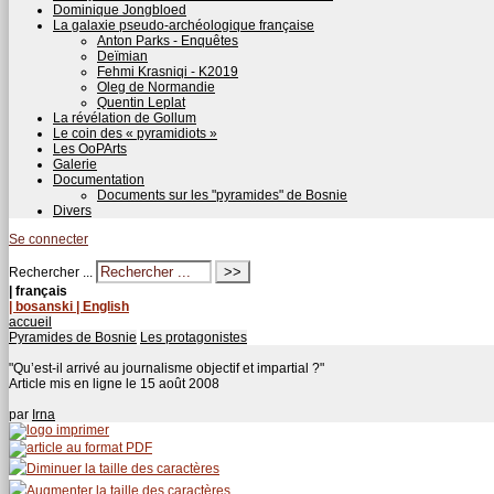
Dominique Jongbloed
La galaxie pseudo-archéologique française
Anton Parks - Enquêtes
Deïmian
Fehmi Krasniqi - K2019
Oleg de Normandie
Quentin Leplat
La révélation de Gollum
Le coin des « pyramidiots »
Les OoPArts
Galerie
Documentation
Documents sur les "pyramides" de Bosnie
Divers
Se connecter
Rechercher ...
| français
| bosanski
| English
accueil
Pyramides de Bosnie
Les protagonistes
"Qu’est-il arrivé au journalisme objectif et impartial ?"
Article mis en ligne le
15 août 2008
par
Irna