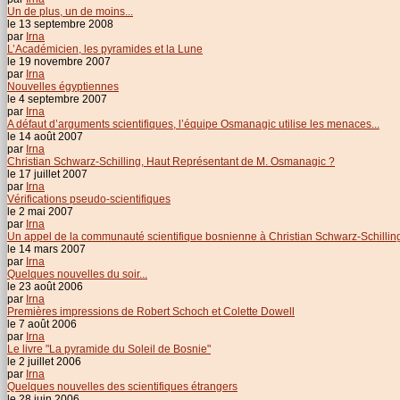
Un de plus, un de moins...
le 13 septembre 2008
par
Irna
L’Académicien, les pyramides et la Lune
le 19 novembre 2007
par
Irna
Nouvelles égyptiennes
le 4 septembre 2007
par
Irna
A défaut d’arguments scientifiques, l’équipe Osmanagic utilise les menaces...
le 14 août 2007
par
Irna
Christian Schwarz-Schilling, Haut Représentant de M. Osmanagic ?
le 17 juillet 2007
par
Irna
Vérifications pseudo-scientifiques
le 2 mai 2007
par
Irna
Un appel de la communauté scientifique bosnienne à Christian Schwarz-Schillin
le 14 mars 2007
par
Irna
Quelques nouvelles du soir...
le 23 août 2006
par
Irna
Premières impressions de Robert Schoch et Colette Dowell
le 7 août 2006
par
Irna
Le livre "La pyramide du Soleil de Bosnie"
le 2 juillet 2006
par
Irna
Quelques nouvelles des scientifiques étrangers
le 28 juin 2006