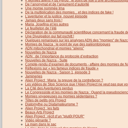
« Momies aliens » du Pérou : le point de vue d’une archéozoolog
De l’anonymat et de l’argument d’autorité
Une momie nommée Irna
De la multiplication des momies... et des indices de fake !
L’aventurier et la justice, nouvel épisode
Jamais deux sans trois !
Maria, Josefina et les autres
Le feuilleton de l’été
Déclaration de la communauté scientifique concernant la fraude d
Une Divulgation qui fait pschitt !
Quelques remarques sur les analyses ADN des "momies" de Nazc
Momies de Nazca : le point de vue des paléontologues
ADN mitochondrial et momies "aliens"
Nouvelles de Nazca
ADN : de l’importance du protocole d’extraction
Nouvelles de Nazca - Suite
Compte-rendu d’examen de documents - affaire des momies de N
Réflexions sur « les fameux indices de fraude »
Nouvelles de Nazca - Saison 1, épisode 3
Jamineries
Alien Project : Maria, la preuve de la contrefaçon ?
Les vidéos de Stop Science que l’Alien Project ne veut pas que vo
La Cité des Aventuriers perdus
Le Congressiste et les momies de Nazca : Quand la pseudoscience
Momies voyageuses ou momies sédentaires ?
Têtes de petits gris Project
Diatomythe ou Diatamateurisme ?
Alien Project : les faits
Beaux-Arts Project
Alien Project : récit d’un "plutôt POUR"
Vidéo gênante ?
La main dans le sac