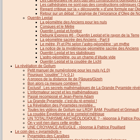
Les cathédrales ne sont pas des constructions odiniques (
Les cathédrales ne sont pas des constructions odiniques (
Regard critique sur la « découverte » d’une formule par 
Retour sur un débat : l’analyse de l’ignorance d’Oleg de 
Quentin Leplat
La géométrie des Anciens pour les nuls
Conques et le Mètre
Quentin Leplat et Angkor
Debunk Express #6 - Quentin Leplat et le rayon de la Terre
La géomètrie sacrée des Anciens - Part II
Le mètre, Pi et Phi selon l’astro-géométrie : un mythe
La notice de la mystérieuse géomètrie sacrée des Anciens
Quentin Leplat et les statistiques
L’astro-géométrie, ou un champ d’étude vide
Quentin Leplat et la coudée de Licht
La révélation de Gollum
Petit manuel de numérologie pour les nuls (v1.0)
Pourquoi “coudée” ? (v 0.1)
A propos de la distance Ile de Pâques/Gizeh
Bon alors ça mesure combien ?
Exclusif : Les secrets mathématiques de La Grande Pyramide révél
L’informateur secret et les mathématiques
Passé recomposé et Jean-Pierre Adam
La Grande Pyramide, c’est du ré-emploi !
La Révélation des Pyramides revisitée...
Toutes les vidéos de Gollum sur LRDP, BAM, Pouillard et Grimault
La coudée Égyptienne et le complot métrique
UN TOTALITARISME ARCHÉOLOGIQUE ? - réponse à Patrice Poui
On y voit rien dans cette grotte !
UNE CROYANCE AVEUGLE - réponse à Patrice Pouillard
Le coin des « pyramidiots »
Pyramides des Caraïbes