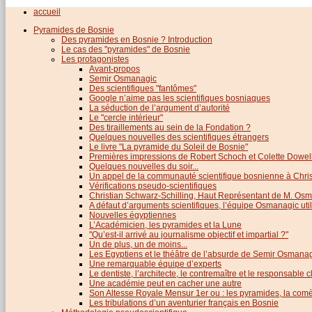
accueil
Pyramides de Bosnie
Des pyramides en Bosnie ? Introduction
Le cas des "pyramides" de Bosnie
Les protagonistes
Avant-propos
Semir Osmanagic
Des scientifiques "fantômes"
Google n’aime pas les scientifiques bosniaques
La séduction de l’argument d’autorité
Le "cercle intérieur"
Des tiraillements au sein de la Fondation ?
Quelques nouvelles des scientifiques étrangers
Le livre "La pyramide du Soleil de Bosnie"
Premières impressions de Robert Schoch et Colette Dowel
Quelques nouvelles du soir...
Un appel de la communauté scientifique bosnienne à Chris
Vérifications pseudo-scientifiques
Christian Schwarz-Schilling, Haut Représentant de M. Os
A défaut d’arguments scientifiques, l’équipe Osmanagic util
Nouvelles égyptiennes
L’Académicien, les pyramides et la Lune
"Qu’est-il arrivé au journalisme objectif et impartial ?"
Un de plus, un de moins...
Les Egyptiens et le théâtre de l’absurde de Semir Osmana
Une remarquable équipe d’experts
Le dentiste, l’architecte, le contremaître et le responsable cl
Une académie peut en cacher une autre
Son Altesse Royale Mensur 1er ou : les pyramides, la comèt
Les tribulations d’un aventurier français en Bosnie