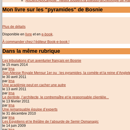
Ancient Apocalypse : Netflix soutient la pseudo-archéologie de H
Mon livre sur les "pyramides" de Bosnie
Plus de détails
Disponible en
livre
et en
e-book
.
À commander chez l’éditeur Book-e-book !
Dans la même rubrique
Les tribulations d’un aventurier français en Bosnie
le 15 mars 2014
par
Irna
Son Altesse Royale Mensur 1er ou : les pyramides, la comète et la reine d’Anglet
le 30 avril 2011
par
Irna
Une académie peut en cacher une autre
le 13 avril 2011
par
Irna
Le dentiste, l’architecte, le contremaître et le responsable clientèle...
le 13 février 2011
par
Irna
Une remarquable équipe d’experts
le 31 décembre 2010
par
Irna
Les Egyptiens et le théâtre de l’absurde de Semir Osmanagic
le 14 juin 2009
par
Irna